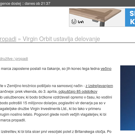
igence doslej
::
danes ob 21:37
propadi
»
Virgin Orbit ustavlja delovanje
družitve / propadi
di marca zaposlene poslali na čakanje, so jih konec tega tedna
večino
lite v Zemljino krožnico pošiljalo na samosvoj način -
z izstreljevanjem
tančneje: prek vikenda, do 3. aprila,
odpuščajo 85 odstotkov
to uslužbencev, ki bodo bržkone vzdrževali opremo v času, ko vodilni
bodo potrošili 15 milijonov dolarjev, poglavitni vir denarja pa so v
gateljske družbe Virgin Investments Ltd., ki bo tako v primeru
 nosilno letalo. Pogovori glede novih večjih vlagateljev, ki bi
č marca propadli.
izstrelitev, ki bi bila sicer prvi vesoljski polet z Britanskega otočja. Po