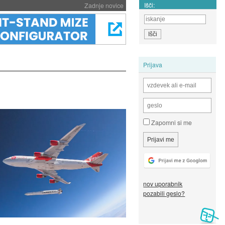
Išči:
Zadnje novice
Prijava
Zapomni si me
nov uporabnik
pozabili geslo?