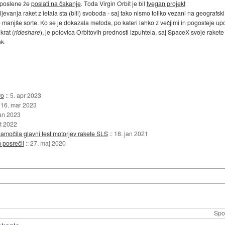
aposlene že
poslati na čakanje
. Toda Virgin Orbit je bil
tvegan projekt
eljevanja raket z letala sta (bili) svoboda - saj tako nismo toliko vezani na geografski
le manjše sorte. Ko se je dokazala metoda, po kateri lahko z večjimi in pogosteje up
krat (
rideshare
), je polovica Orbitovih prednosti izpuhtela, saj SpaceX svoje rakete 
k.
vo
::
5. apr 2023
:
16. mar 2023
jan 2023
kt 2022
zamočila glavni test motorjev rakete SLS
::
18. jan 2021
m posrečil
::
27. maj 2020
Spo