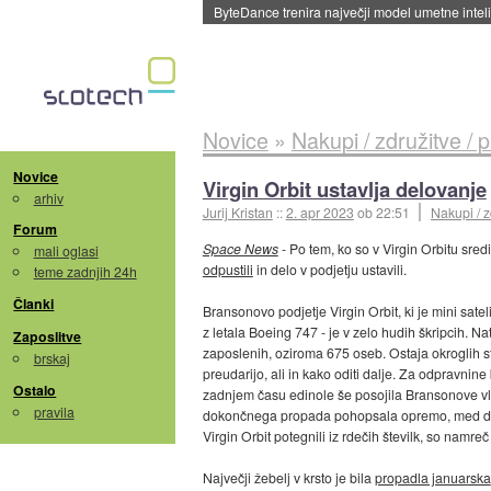
ByteDance trenira največji model umetne intel
Novice
»
Nakupi / združitve / 
Novice
Virgin Orbit ustavlja delovanje
arhiv
Jurij Kristan
::
2. apr 2023
ob 22:51
Nakupi / z
Forum
Space News
- Po tem, ko so v Virgin Orbitu sre
mali oglasi
odpustili
in delo v podjetju ustavili.
teme zadnjih 24h
Članki
Bransonovo podjetje Virgin Orbit, ki je mini sate
z letala Boeing 747 - je v zelo hudih škripcih. Na
Zaposlitve
zaposlenih, oziroma 675 oseb. Ostaja okroglih s
brskaj
preudarijo, ali in kako oditi dalje. Za odpravnine 
Ostalo
zadnjem času edinole še posojila Bransonove vla
pravila
dokončnega propada pohopsala opremo, med drugim
Virgin Orbit potegnili iz rdečih številk, so namre
Največji žebelj v krsto je bila
propadla januarska