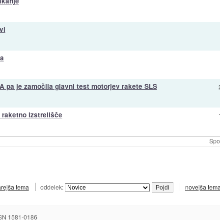
akanje
vi
ba
SA pa je zamočila glavni test motorjev rakete SLS
 raketno izstrelišče
Spo
arejša tema
oddelek:
novejša tem
SN 1581-0186