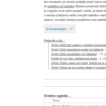
tem neuspehu je moralo podjetje sredi marca z
že
praktično od začetka
. Bistveni prednosti izstr
je mogoče na ta način poslati v orbito, je lahko 
v vesolje pošiljamo veliko manjših satelitov naen
vseeno, na kateri
avtobus
postavimo svoj satelite
0 komentarjev
Preberite si še…
Virgin Orbit tudi uradno v prisilno poravna
Virgin Orbit zaposlene poslal na čakanje
:
Virgin Orbit neuspešen pri izstrelitvi
::
10. 
Firefly je nov član orbitalnega kluba
::
4. o
Virgin Orbitu uspel prvi polet, NASA pa je 
Virgin Orbitu se prvi polet rakete ni povse
Vredno ogleda ...
Tema
»