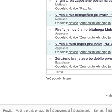
Virgin Orbit zaposlene poslal na č
McHusch
Oddelek:
Novice
/
Rezultati
»
Virgin Orbit neuspešen pri izstrelit
McHusch
Oddelek:
Novice
/
Znanost in tehnologija
»
Firefly je nov član orbitalnega klu
Aggressor
Oddelek:
Novice
/
Znanost in tehnologija
»
Virgin Orbitu uspel prvi polet, NA
Aggressor
Oddelek:
Novice
/
Znanost in tehnologija
»
Združeno kraljstevo bo dobilo prvo
Balandeque
Oddelek:
Novice
/
Znanost in tehnologija
Tema
Več podobnih tem
« st
Pravila
Večina pravic pridržanih
Odgovornost
Oglaševanje
Kontakt
IS