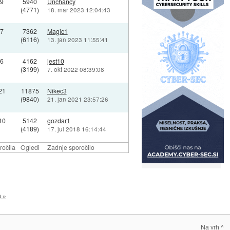
9
5940
Unchancy
(4771)
18. mar 2023 12:04:43
7
7362
Magic1
(6116)
13. jan 2023 11:55:41
6
4162
jest10
(3199)
7. okt 2022 08:39:08
21
11875
Nikec3
(9840)
21. jan 2021 23:57:26
10
5142
gozdar1
(4189)
17. jul 2018 16:14:44
ročila
Ogledi
Zadnje sporočilo
a »
Na vrh ^