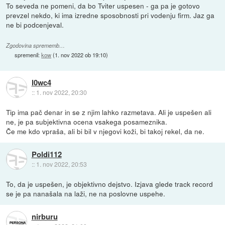
To seveda ne pomeni, da bo Tviter uspesen - ga pa je gotovo
prevzel nekdo, ki ima izredne sposobnosti pri vodenju firm. Jaz ga
ne bi podcenjeval.
Zgodovina sprememb…
spremenil:
kow
(
1. nov 2022 ob 19:10
)
l0wc4
::
1. nov 2022, 20:30
Tip ima pač denar in se z njim lahko razmetava. Ali je uspešen ali
ne, je pa subjektivna ocena vsakega posameznika.
Če me kdo vpraša, ali bi bil v njegovi koži, bi takoj rekel, da ne.
Poldi112
::
1. nov 2022, 20:53
To, da je uspešen, je objektivno dejstvo. Izjava glede track record
se je pa nanašala na laži, ne na poslovne uspehe.
nirburu