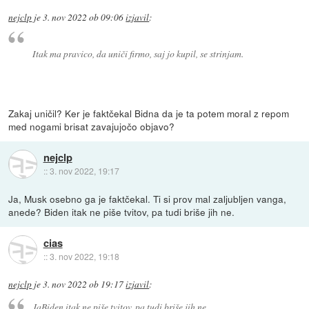
nejclp
je
3. nov 2022 ob 09:06
izjavil
:
Itak ma pravico, da uniči firmo, saj jo kupil, se strinjam.
Zakaj uničil? Ker je faktčekal Bidna da je ta potem moral z repom
med nogami brisat zavajujočo objavo?
nejclp
::
3. nov 2022, 19:17
Ja, Musk osebno ga je faktčekal. Ti si prov mal zaljubljen vanga,
anede? Biden itak ne piše tvitov, pa tudi briše jih ne.
cias
::
3. nov 2022, 19:18
nejclp
je
3. nov 2022 ob 19:17
izjavil
:
JaBiden itak ne piše tvitov, pa tudi briše jih ne.