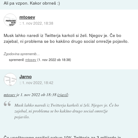
Ali pa vzpon. Kakor obrneš :)
mtosev
::
1. nov 2022, 18:38
Musk lahko naredi iz Twitterja karkoli si želi. Njegov je. Če bo
zajebal, ni problema se bo kakšno drugo social omrežje pojavilo.
Zgodovina sprememb…
spremenil:
mtosev
(
1. nov 2022 ob 18:38
)
Jarno
::
1. nov 2022, 18:42
mtosev
je
1. nov 2022 ob 18:38
izjavil
:
Musk lahko naredi iz Twitterja karkoli si želi. Njegov je. Če bo
zajebal, ni problema se bo kakšno drugo social omrežje
pojavilo.
Če upoštevamo prejšnji nakup 10% Twitterja za 3 milijarde in