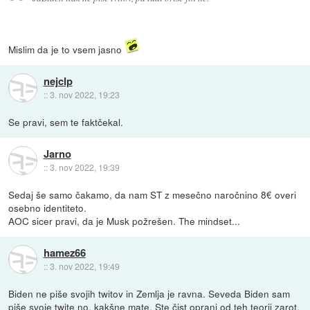
Mislim da je to vsem jasno
nejclp
::
3. nov 2022, 19:23
Se pravi, sem te faktčekal.
Jarno
::
3. nov 2022, 19:39
Sedaj še samo čakamo, da nam ST z mesečno naročnino 8€ overi
osebno identiteto.
AOC sicer pravi, da je Musk požrešen. The mindset...
hamez66
::
3. nov 2022, 19:49
Biden ne piše svojih twitov in Zemlja je ravna. Seveda Biden sam
piše svoje twite no, kakšne mate. Ste čist oprani od teh teorij zarot.