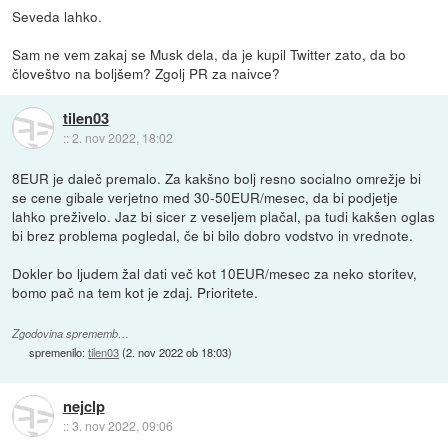
Seveda lahko.
Sam ne vem zakaj se Musk dela, da je kupil Twitter zato, da bo
človeštvo na boljšem? Zgolj PR za naivce?
tilen03
::
2. nov 2022, 18:02
8EUR je daleč premalo. Za kakšno bolj resno socialno omrežje bi
se cene gibale verjetno med 30-50EUR/mesec, da bi podjetje
lahko preživelo. Jaz bi sicer z veseljem plačal, pa tudi kakšen oglas
bi brez problema pogledal, če bi bilo dobro vodstvo in vrednote.
Dokler bo ljudem žal dati več kot 10EUR/mesec za neko storitev,
bomo pač na tem kot je zdaj. Prioritete.
Zgodovina sprememb…
spremenilo:
tilen03
(
2. nov 2022 ob 18:03
)
nejclp
::
3. nov 2022, 09:06