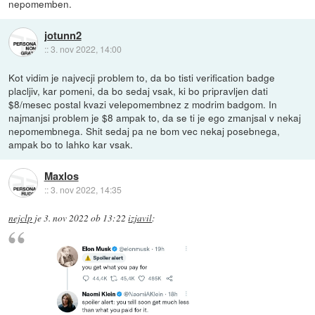
nepomemben.
jotunn2
::
3. nov 2022, 14:00
Kot vidim je najvecji problem to, da bo tisti verification badge
placljiv, kar pomeni, da bo sedaj vsak, ki bo pripravljen dati
$8/mesec postal kvazi velepomembnez z modrim badgom. In
najmanjsi problem je $8 ampak to, da se ti je ego zmanjsal v nekaj
nepomembnega. Shit sedaj pa ne bom vec nekaj posebnega,
ampak bo to lahko kar vsak.
Maxlos
::
3. nov 2022, 14:35
nejclp
je
3. nov 2022 ob 13:22
izjavil
: