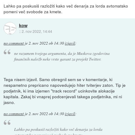
Lahko pa poskusiš razložiti kako več denarja za lorda avtomatsko
pomeni več svobode za kmete.
kow
::
2. nov 2022, 14:44
no comment
je
2. nov 2022 ob 14:30
izjavil
:
ne razumem tvojega argumenta, da je Muskova zgodovina
finančnih naložb neke vrste garant za projekt Twitter.
Tega nisem izjavil. Samo obregnil sem se v komentarje, ki
nespametno prepricano napovedujejo hiter tviterjev zaton. Tip je
podjetnik, ki ima izjemen "track record" ucinkovite alokacije
kapitala. Zakaj bi vnaprej podcenjevali takega podjetnika, mi ni
jasno.
no comment
je
2. nov 2022 ob 14:30
izjavil
:
Lahko pa poskusiš razložiti kako več denarja za lorda
avtomatsko pomeni več svobode za kmete.