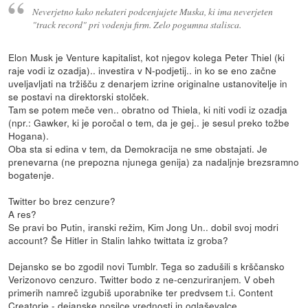
Neverjetno kako nekateri podcenjujete Muska, ki ima neverjeten
"track record" pri vodenju firm. Zelo pogumna stalisca.
Elon Musk je Venture kapitalist, kot njegov kolega Peter Thiel (ki
raje vodi iz ozadja).. investira v N-podjetij.. in ko se eno začne
uveljavljati na tržišču z denarjem izrine originalne ustanovitelje in
se postavi na direktorski stolček.
Tam se potem meče ven.. obratno od Thiela, ki niti vodi iz ozadja
(npr.: Gawker, ki je poročal o tem, da je gej.. je sesul preko tožbe
Hogana).
Oba sta si edina v tem, da Demokracija ne sme obstajati. Je
prenevarna (ne prepozna njunega genija) za nadaljnje brezsramno
bogatenje.
Twitter bo brez cenzure?
A res?
Se pravi bo Putin, iranski režim, Kim Jong Un.. dobil svoj modri
account? Še Hitler in Stalin lahko twittata iz groba?
Dejansko se bo zgodil novi Tumblr. Tega so zadušili s krščansko
Verizonovo cenzuro. Twitter bodo z ne-cenzuriranjem. V obeh
primerih namreč izgubiš uporabnike ter predvsem t.i. Content
Creatorje - dejanske nosilce vrednosti in oglaševalce.