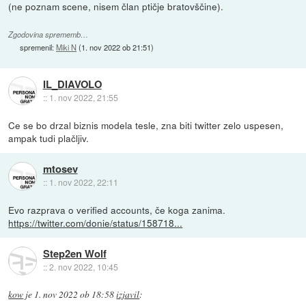
(ne poznam scene, nisem član ptičje bratovščine).
Zgodovina sprememb…
spremenil:
Miki N
(
1. nov 2022 ob 21:51
)
IL_DIAVOLO
::
1. nov 2022, 21:55
Ce se bo drzal biznis modela tesle, zna biti twitter zelo uspesen,
ampak tudi plačljiv.
mtosev
::
1. nov 2022, 22:11
Evo razprava o verified accounts, če koga zanima.
https://twitter.com/donie/status/158718...
Step2en Wolf
::
2. nov 2022, 10:45
kow
je
1. nov 2022 ob 18:58
izjavil
: