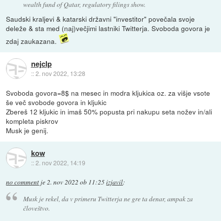
wealth fund of Qatar, regulatory filings show.
Saudski kraljevi & katarski državni "investitor" povečala svoje
deleže & sta med (naj)večjimi lastniki Twitterja. Svoboda govora je
zdaj zaukazana.
nejclp
::
2. nov 2022, 13:28
Svoboda govora=8$ na mesec in modra kljukica oz. za višje vsote
še več svobode govora in kljukic
Zbereš 12 kljukic in imaš 50% popusta pri nakupu seta nožev in/ali
kompleta piskrov
Musk je genij.
kow
::
2. nov 2022, 14:19
no comment
je
2. nov 2022 ob 11:25
izjavil
:
Musk je rekel, da v primeru Twitterja ne gre ta denar, ampak za
človeštvo.