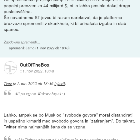
popolni prevzem za 44 milijard $, bi to lahko postala dokaj draga
pustolovščina.
Še navadnemu ST-jevcu bi razum narekoval, da je platformo
brezveze spremeniti v skunkhole, ki bi prinašala izgubo in slab
spanec.
Zgodovina sprememb…
spremenil:
Jarno
(
1. nov 2022 ob 18:43
)
OutOfTheBox
::
1. nov 2022, 18:48
Tene
je
1. nov 2022 ob 18:36
izjavil
:
Ali pa vzpon. Kakor obrneš :)
Lahko, ampak se bo Musk od "svobode govora" moral distancirati
in uspešno krmariti med svobodo govora in "zatiranjem". Do takrat,
Twitter nima najmanjših šans da se vzpne.
saj je Twitter odvisen od oglaševanja, to pa omejuje popolno