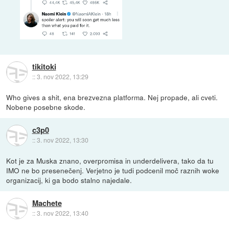
tikitoki
::
3. nov 2022, 13:29
Who gives a shit, ena brezvezna platforma. Nej propade, ali cveti.
Nobene posebne skode.
c3p0
::
3. nov 2022, 13:30
Kot je za Muska znano, overpromisa in underdelivera, tako da tu
IMO ne bo presenečenj. Verjetno je tudi podcenil moč raznih woke
organizacij, ki ga bodo stalno najedale.
Machete
::
3. nov 2022, 13:40