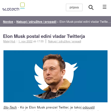
☰
Novice
»
Nakupi / združitve / propadi
»
Elon Musk postal edini vladar Twitterja
Elon Musk postal edini vladar Twitterja
Matej Huš
::
1. nov 2022
ob 17:55
Nakupi / združitve / propadi
- Ko je Elon Musk prevzel Twitter, je takoj
odpustil
Slo-Tech