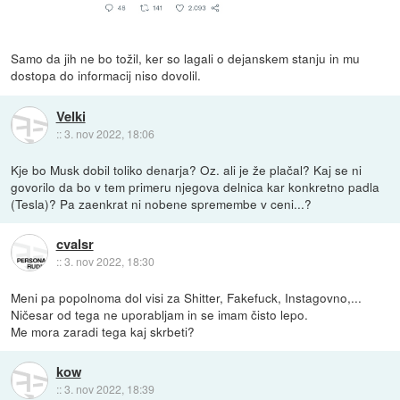
Samo da jih ne bo tožil, ker so lagali o dejanskem stanju in mu
dostopa do informacij niso dovolil.
Velki
::
3. nov 2022, 18:06
Kje bo Musk dobil toliko denarja? Oz. ali je že plačal? Kaj se ni
govorilo da bo v tem primeru njegova delnica kar konkretno padla
(Tesla)? Pa zaenkrat ni nobene spremembe v ceni...?
cvalsr
::
3. nov 2022, 18:30
Meni pa popolnoma dol visi za Shitter, Fakefuck, Instagovno,...
Ničesar od tega ne uporabljam in se imam čisto lepo.
Me mora zaradi tega kaj skrbeti?
kow
::
3. nov 2022, 18:39