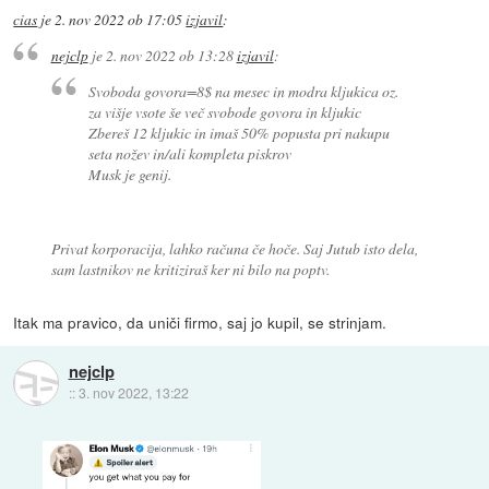
cias
je
2. nov 2022 ob 17:05
izjavil
:
nejclp
je
2. nov 2022 ob 13:28
izjavil
:
Svoboda govora=8$ na mesec in modra kljukica oz.
za višje vsote še več svobode govora in kljukic
Zbereš 12 kljukic in imaš 50% popusta pri nakupu
seta nožev in/ali kompleta piskrov
Musk je genij.
Privat korporacija, lahko računa če hoče. Saj Jutub isto dela,
sam lastnikov ne kritiziraš ker ni bilo na poptv.
Itak ma pravico, da uniči firmo, saj jo kupil, se strinjam.
nejclp
::
3. nov 2022, 13:22