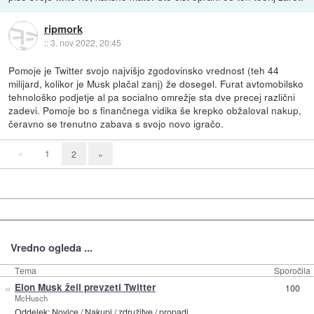
ripmork
::
3. nov 2022, 20:45
Pomoje je Twitter svojo najvišjo zgodovinsko vrednost (teh 44
milijard, kolikor je Musk plačal zanj) že dosegel. Furat avtomobilsko
tehnološko podjetje al pa socialno omrežje sta dve precej različni
zadevi. Pomoje bo s finančnega vidika še krepko obžaloval nakup,
čeravno se trenutno zabava s svojo novo igračo.
«
1
2
»
Vredno ogleda ...
Tema
Sporočila
»
Elon Musk želi prevzeti Twitter
100
McHusch
Oddelek:
Novice
/
Nakupi / združitve / propadi