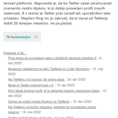
temveč platformo. Napovedal je, da bo Twitter začel zaračunavati
znamenito modro kljukico, ki jo dobijo preverjeni profili znanih
osebnosti. A v resnici je Twitter prav zaradi teh uporabnikov tako
privlačen. Stephen King mu je zabrusil, da bi moral od Twitterja
dobiti 20 dolarjev mesečno, ne pa plačati.
78 komentarjev
Preberite si še…
Prva globa po evropskem aktu o digitalnih storitvah doletela X
::
6.
dec 2025
Muskova naslednica na čelu Twitterja je Linda Yaccarino
::
12. maj
2023
Na Twitterju nič novega, še vedno kaos
::
24. apr 2023
Musk je Twitter preimenoval v X
::
12. apr 2023
Elon Musk blokiral profil, ki je objavljal lokacijo njegovega letala
::
15.
dec 2022
Danes se vrača modra kljukica na Twitterju
::
12. dec 2022
Na Twitterju množični eksodus, podjetje do ponedeljka zaprlo
pisarne
::
18. nov 2022
Twitter pod Muskom v težavah
::
12. nov 2022