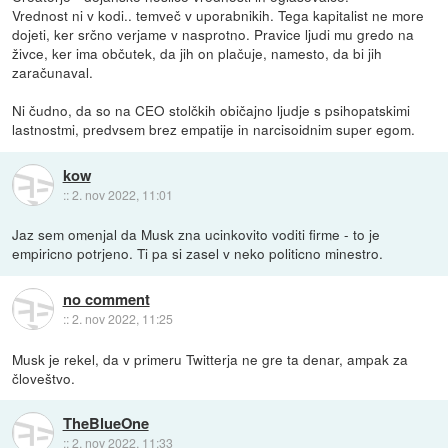
Vrednost ni v kodi.. temveč v uporabnikih. Tega kapitalist ne more
dojeti, ker srčno verjame v nasprotno. Pravice ljudi mu gredo na
živce, ker ima občutek, da jih on plačuje, namesto, da bi jih
zaračunaval.
Ni čudno, da so na CEO stolčkih običajno ljudje s psihopatskimi
lastnostmi, predvsem brez empatije in narcisoidnim super egom.
kow
::
2. nov 2022, 11:01
Jaz sem omenjal da Musk zna ucinkovito voditi firme - to je
empiricno potrjeno. Ti pa si zasel v neko politicno minestro.
no comment
::
2. nov 2022, 11:25
Musk je rekel, da v primeru Twitterja ne gre ta denar, ampak za
človeštvo.
TheBlueOne
::
2. nov 2022, 11:33