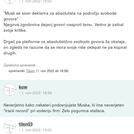
::
1. nov 2022, 18:55
"Musk se sicer deklarira za absolutista na področju svobode
govora"
Njegova zgodovina dejanj govori nasproti temu. Vedno je zatiral
svoje kritike.
Drgač pa platforma za absolutistično svobodo govora že obstaja..
on zgleda ne razume da se mora svoje niše oklepat ne pa kopirat
drugih.
Zgodovina sprememb…
spremenilo:
Glugy
(
1. nov 2022 ob 18:58
)
kow
::
1. nov 2022, 18:58
Neverjetno kako nekateri podcenjujete Muska, ki ima neverjeten
"track record" pri vodenju firm. Zelo pogumna stalisca.
tilen03
::
1. nov 2022, 19:00