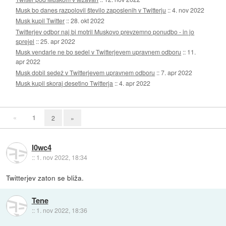
Musk bo danes razpolovil število zaposlenih v Twitterju
::
4. nov 2022
Musk kupil Twitter
::
28. okt 2022
Twitterjev odbor naj bi motril Muskovo prevzemno ponudbo - in jo
sprejel
::
25. apr 2022
Musk vendarle ne bo sedel v Twitterjevem upravnem odboru
::
11.
apr 2022
Musk dobil sedež v Twitterjevem upravnem odboru
::
7. apr 2022
Musk kupil skoraj desetino Twitterja
::
4. apr 2022
«
1
2
»
l0wc4
::
1. nov 2022, 18:34
Twitterjev zaton se bliža.
Tene
::
1. nov 2022, 18:36