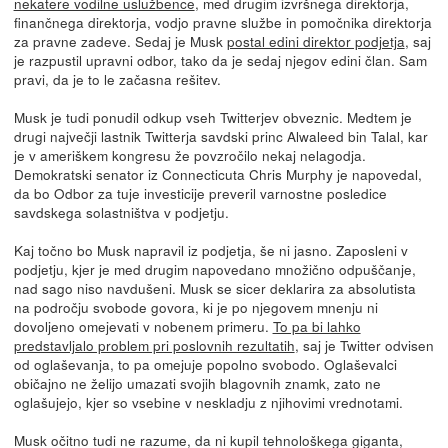
nekatere vodilne uslužbence
, med drugim izvršnega direktorja,
finančnega direktorja, vodjo pravne službe in pomočnika direktorja
za pravne zadeve. Sedaj je Musk
postal edini direktor podjetja
, saj
je razpustil upravni odbor, tako da je sedaj njegov edini član. Sam
pravi, da je to le začasna rešitev.
Musk je tudi ponudil odkup vseh Twitterjev obveznic. Medtem je
drugi največji lastnik Twitterja savdski princ Alwaleed bin Talal, kar
je v ameriškem kongresu že povzročilo nekaj nelagodja.
Demokratski senator iz Connecticuta Chris Murphy je napovedal,
da bo Odbor za tuje investicije preveril varnostne posledice
savdskega solastništva v podjetju.
Kaj točno bo Musk napravil iz podjetja, še ni jasno. Zaposleni v
podjetju, kjer je med drugim napovedano množično odpuščanje,
nad sago niso navdušeni. Musk se sicer deklarira za absolutista
na področju svobode govora, ki je po njegovem mnenju ni
dovoljeno omejevati v nobenem primeru.
To pa bi lahko
predstavljalo problem pri poslovnih rezultatih
, saj je Twitter odvisen
od oglaševanja, to pa omejuje popolno svobodo. Oglaševalci
običajno ne želijo umazati svojih blagovnih znamk, zato ne
oglašujejo, kjer so vsebine v neskladju z njihovimi vrednotami.
Musk očitno tudi ne razume, da ni kupil tehnološkega giganta,