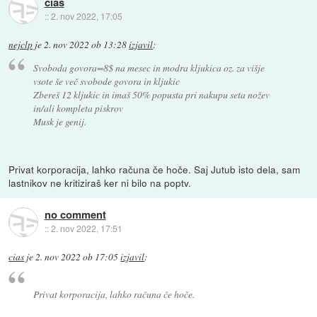
cias
::
2. nov 2022, 17:05
nejclp
je
2. nov 2022 ob 13:28
izjavil
:
Svoboda govora=8$ na mesec in modra kljukica oz. za višje
vsote še več svobode govora in kljukic
Zbereš 12 kljukic in imaš 50% popusta pri nakupu seta nožev
in/ali kompleta piskrov
Musk je genij.
Privat korporacija, lahko računa če hoče. Saj Jutub isto dela, sam
lastnikov ne kritiziraš ker ni bilo na poptv.
no comment
::
2. nov 2022, 17:51
cias
je
2. nov 2022 ob 17:05
izjavil
:
Privat korporacija, lahko računa če hoče.