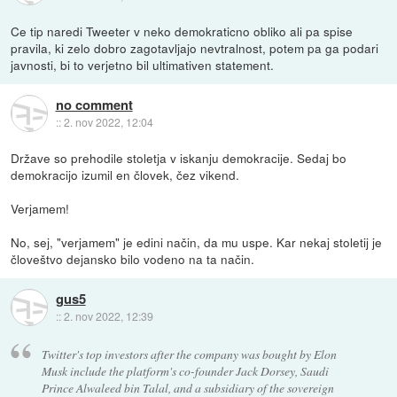
Ce tip naredi Tweeter v neko demokraticno obliko ali pa spise
pravila, ki zelo dobro zagotavljajo nevtralnost, potem pa ga podari
javnosti, bi to verjetno bil ultimativen statement.
no comment
::
2. nov 2022, 12:04
Države so prehodile stoletja v iskanju demokracije. Sedaj bo
demokracijo izumil en človek, čez vikend.
Verjamem!
No, sej, "verjamem" je edini način, da mu uspe. Kar nekaj stoletij je
človeštvo dejansko bilo vodeno na ta način.
gus5
::
2. nov 2022, 12:39
Twitter's top investors after the company was bought by Elon
Musk include the platform's co-founder Jack Dorsey, Saudi
Prince Alwaleed bin Talal, and a subsidiary of the sovereign