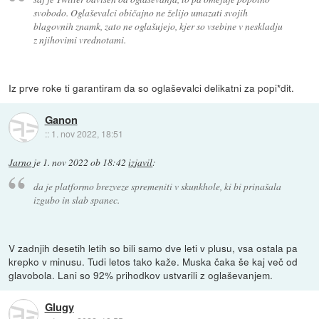
svobodo. Oglaševalci običajno ne želijo umazati svojih
blagovnih znamk, zato ne oglašujejo, kjer so vsebine v neskladju
z njihovimi vrednotami.
Iz prve roke ti garantiram da so oglaševalci delikatni za popi*dit.
Ganon
::
1. nov 2022, 18:51
Jarno
je
1. nov 2022 ob 18:42
izjavil
:
da je platformo brezveze spremeniti v skunkhole, ki bi prinašala
izgubo in slab spanec.
V zadnjih desetih letih so bili samo dve leti v plusu, vsa ostala pa
krepko v minusu. Tudi letos tako kaže. Muska čaka še kaj več od
glavobola. Lani so 92% prihodkov ustvarili z oglaševanjem.
Glugy