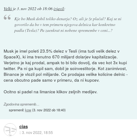
Velki
je
3. nov 2022 ob 18:06
izjavil
:
Kje bo Musk dobil toliko denarja? Oz. ali je že plačal? Kaj se ni
govorilo da bo v tem primeru njegova delnica kar konkretno
padla (Tesla)? Pa zaenkrat ni nobene spremembe v ceni...?
Musk je imel poleti 23.5% delez v Tesli (ima tudi velik delez v
SpaceX), ki ima trenutno 670 milijard dolarjev kapitalizacije.
Verjetno je kaj prodal, ampak to bi bilo dovolj, da vec kot 3x kupi
twitter. Pa ni ga kupil sam, dobil je soinvestitorje. Kot zanimivost,
Binance je vlozil pol milijarde. Ce prodajas velike kolicine delnic -
cena obcutno pade samo v primeru, da ni kupcev.
Ocitno si padel na limanice klikov zeljnih medijev.
Zgodovina sprememb…
spremenil:
kow
(
3. nov 2022 ob 18:40
)
cias
::
3. nov 2022, 18:55