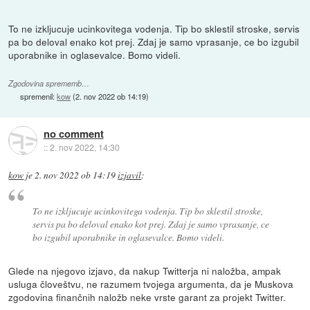
To ne izkljucuje ucinkovitega vodenja. Tip bo sklestil stroske, servis
pa bo deloval enako kot prej. Zdaj je samo vprasanje, ce bo izgubil
uporabnike in oglasevalce. Bomo videli.
Zgodovina sprememb…
spremenil:
kow
(
2. nov 2022 ob 14:19
)
no comment
::
2. nov 2022, 14:30
kow
je
2. nov 2022 ob 14:19
izjavil
:
To ne izkljucuje ucinkovitega vodenja. Tip bo sklestil stroske,
servis pa bo deloval enako kot prej. Zdaj je samo vprasanje, ce
bo izgubil uporabnike in oglasevalce. Bomo videli.
Glede na njegovo izjavo, da nakup Twitterja ni naložba, ampak
usluga človeštvu, ne razumem tvojega argumenta, da je Muskova
zgodovina finančnih naložb neke vrste garant za projekt Twitter.