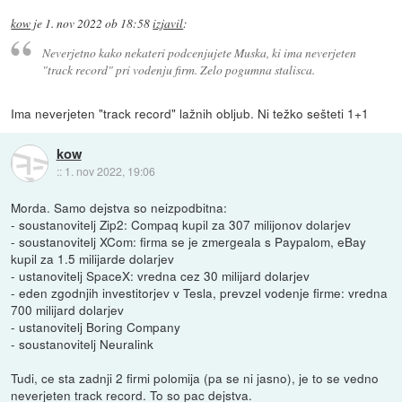
kow
je
1. nov 2022 ob 18:58
izjavil
:
Neverjetno kako nekateri podcenjujete Muska, ki ima neverjeten
"track record" pri vodenju firm. Zelo pogumna stalisca.
Ima neverjeten "track record" lažnih obljub. Ni težko sešteti 1+1
kow
::
1. nov 2022, 19:06
Morda. Samo dejstva so neizpodbitna:
- soustanovitelj Zip2: Compaq kupil za 307 milijonov dolarjev
- soustanovitelj XCom: firma se je zmergeala s Paypalom, eBay
kupil za 1.5 milijarde dolarjev
- ustanovitelj SpaceX: vredna cez 30 milijard dolarjev
- eden zgodnjih investitorjev v Tesla, prevzel vodenje firme: vredna
700 milijard dolarjev
- ustanovitelj Boring Company
- soustanovitelj Neuralink
Tudi, ce sta zadnji 2 firmi polomija (pa se ni jasno), je to se vedno
neverjeten track record. To so pac dejstva.