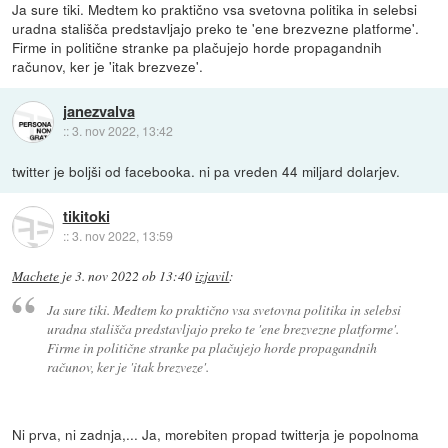
Ja sure tiki. Medtem ko praktično vsa svetovna politika in selebsi
uradna stališča predstavljajo preko te 'ene brezvezne platforme'.
Firme in politične stranke pa plačujejo horde propagandnih
računov, ker je 'itak brezveze'.
janezvalva
::
3. nov 2022, 13:42
twitter je boljši od facebooka. ni pa vreden 44 miljard dolarjev.
tikitoki
::
3. nov 2022, 13:59
Machete
je
3. nov 2022 ob 13:40
izjavil
:
Ja sure tiki. Medtem ko praktično vsa svetovna politika in selebsi
uradna stališča predstavljajo preko te 'ene brezvezne platforme'.
Firme in politične stranke pa plačujejo horde propagandnih
računov, ker je 'itak brezveze'.
Ni prva, ni zadnja,... Ja, morebiten propad twitterja je popolnoma