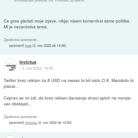
Ce gres gledati moje izjave, nikjer nisem komentiral same politike.
Mi je nezanimiva tema.
Zgodovina sprememb…
spremenil:
kow
(
2. nov 2022 ob 14:46
)
Invictus
::
2. nov 2022, 14:50
Twitter brez reklam za 8 USD na mesec bi bil cisto O.K. Marsikdo bi
placal...
Ceprav se mi zdi, da brez reklam danasnje strani sploh ne morejo
vec obstajati...
Zgodovina sprememb…
spremenil:
Invictus
(
2. nov 2022 ob 14:50
)