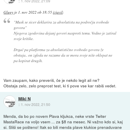
::
1. nov 2022, 21:09
Glugy
je
1. nov 2022 ob 18:55
izjavil
:
"Musk se sicer deklarira za absolutista na področju svobode
govora"
Njegova zgodovina dejanj govori nasproti temu. Vedno je zatiral
svoje kritike.
Drgač pa platforma za absolutistično svobodo govora že
obstaja.. on zgleda ne razume da se mora svoje niše oklepat ne
pa kopirat drugih.
Vam zaupam, kako preveriš, če je nekdo legit ali ne?
Obstaja zelo, zelo preprost test, ki ti pove vse kar rabiš vedet.
Miki N
::
1. nov 2022, 21:50
Menda, da bo po novem Plava kljukca, neke vrste Twiter
MastaRace na voljo vsem ... za $8 na mesec. Ni važno kdo si, kaj
si. Sliši se pošteno! Itak so bili menda plave klukice prenaduvane