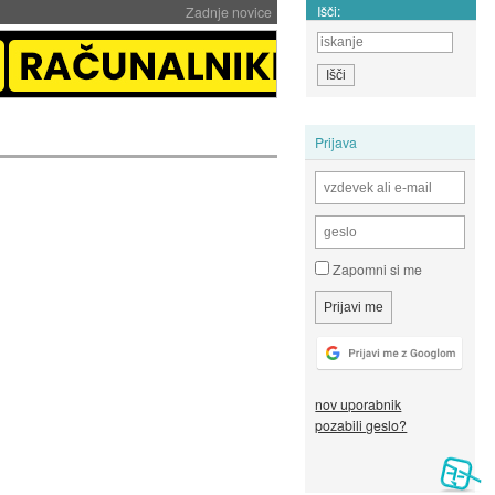
Išči:
Zadnje novice
Prijava
Zapomni si me
nov uporabnik
pozabili geslo?