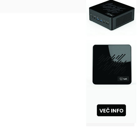
Na vrh ^