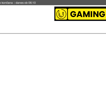
no končana
::
danes ob 06:10