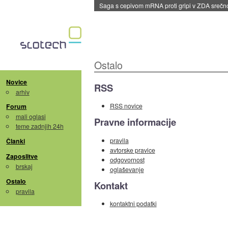
Saga s cepivom mRNA proti gripi v ZDA sreč
Ostalo
Novice
RSS
arhiv
RSS novice
Forum
mali oglasi
Pravne informacije
teme zadnjih 24h
pravila
Članki
avtorske pravice
Zaposlitve
odgovornost
brskaj
oglaševanje
Ostalo
Kontakt
pravila
kontaktni podatki