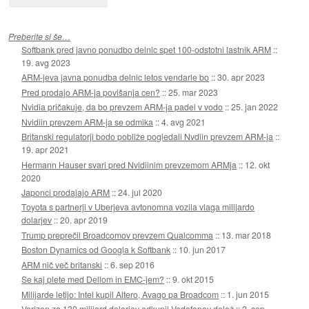
Preberite si še…
Softbank pred javno ponudbo delnic spet 100-odstotni lastnik ARM
::
19. avg 2023
ARM-jeva javna ponudba delnic letos vendarle bo
::
30. apr 2023
Pred prodajo ARM-ja povišanja cen?
::
25. mar 2023
Nvidia pričakuje, da bo prevzem ARM-ja padel v vodo
::
25. jan 2022
Nvidiin prevzem ARM-ja se odmika
::
4. avg 2021
Britanski regulatorji bodo pobliže pogledali Nvdiin prevzem ARM-ja
::
19. apr 2021
Hermann Hauser svari pred Nvidiinim prevzemom ARMja
::
12. okt
2020
Japonci prodajajo ARM
::
24. jul 2020
Toyota s partnerji v Uberjeva avtonomna vozila vlaga milijardo
dolarjev
::
20. apr 2019
Trump preprečil Broadcomov prevzem Qualcomma
::
13. mar 2018
Boston Dynamics od Googla k Softbank
::
10. jun 2017
ARM nič več britanski
::
6. sep 2016
Se kaj plete med Dellom in EMC-jem?
::
9. okt 2015
Milijarde letijo: Intel kupil Altero, Avago pa Broadcom
::
1. jun 2015
Verizon za 130 milijard dolarjev odkupil Vodafonov delež
::
2. sep