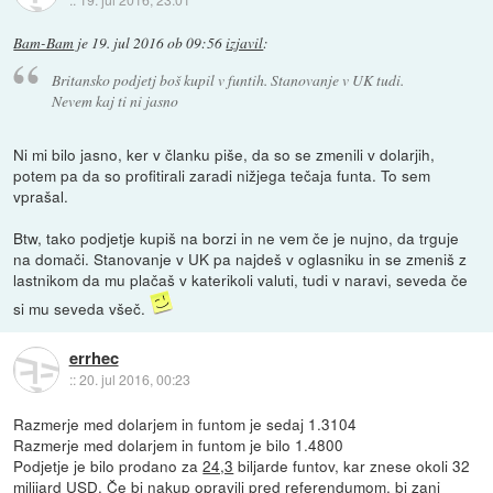
Bam-Bam
je
19. jul 2016 ob 09:56
izjavil
:
Britansko podjetj boš kupil v funtih. Stanovanje v UK tudi.
Nevem kaj ti ni jasno
Ni mi bilo jasno, ker v članku piše, da so se zmenili v dolarjih,
potem pa da so profitirali zaradi nižjega tečaja funta. To sem
vprašal.
Btw, tako podjetje kupiš na borzi in ne vem če je nujno, da trguje
na domači. Stanovanje v UK pa najdeš v oglasniku in se zmeniš z
lastnikom da mu plačaš v katerikoli valuti, tudi v naravi, seveda če
si mu seveda všeč.
errhec
::
20. jul 2016, 00:23
Razmerje med dolarjem in funtom je sedaj 1.3104
Razmerje med dolarjem in funtom je bilo 1.4800
Podjetje je bilo prodano za
24,3
biljarde funtov, kar znese okoli 32
milijard USD. Če bi nakup opravili pred referendumom, bi zanj