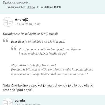
Zgodovina sprememb…
predlagalo izbris:
Opkow
(
19. jul 2016 ob 16:21
)
AndrejO
::
19. jul 2016, 18:06
Excalibrus
je
19. jul 2016 ob 13:49
izjavil
:
Bam-Bam
je
19. jul 2016 ob 13:45
izjavil
:
Zakaj pa pod ceno? Prodano je bilo za višjo ceno
kot sta vredna AMD in Nvidia skupaj
Ali je lahko še bolj glup komentar?
Prodano je bilo tudi za višjo ceno kot so vredni krompir, jabolko
in marmelada z bližnje tržnice. Kakšno vezo ima to z ceno??
Natančno takšno vezo, kot jo ima trditev, da je bilo podjetje X
prodano "pod ceno".
carota
::
19. jul 2016, 23:01