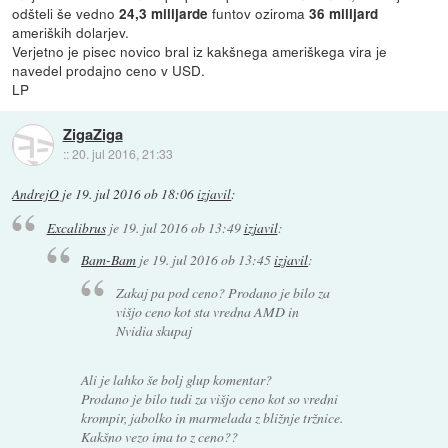
odšteli še vedno
funtov oziroma
24,3 milijarde
36 milijard
ameriških dolarjev.
Verjetno je pisec novico bral iz kakšnega ameriškega vira je
navedel prodajno ceno v USD.
LP
ZigaZiga
::
20. jul 2016, 21:33
AndrejO
je
19. jul 2016 ob 18:06
izjavil
:
Excalibrus
je
19. jul 2016 ob 13:49
izjavil
:
Bam-Bam
je
19. jul 2016 ob 13:45
izjavil
:
Zakaj pa pod ceno? Prodano je bilo za
višjo ceno kot sta vredna AMD in
Nvidia skupaj
Ali je lahko še bolj glup komentar?
Prodano je bilo tudi za višjo ceno kot so vredni
krompir, jabolko in marmelada z bližnje tržnice.
Kakšno vezo ima to z ceno??