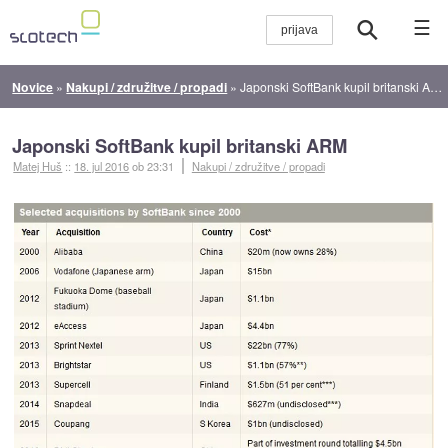
☰
Novice
»
Nakupi / združitve / propadi
»
Japonski SoftBank kupil britanski ARM
Japonski SoftBank kupil britanski ARM
Matej Huš
::
18. jul 2016
ob 23:31
Nakupi / združitve / propadi