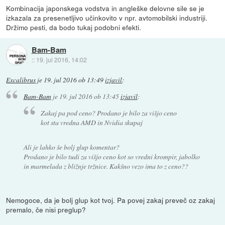
Kombinacija japonskega vodstva in angleške delovne sile se je
izkazala za presenetljivo učinkovito v npr. avtomobilski industriji.
Držimo pesti, da bodo tukaj podobni efekti.
Bam-Bam
::
19. jul 2016, 14:02
Excalibrus
je
19. jul 2016 ob 13:49
izjavil
:
Bam-Bam
je
19. jul 2016 ob 13:45
izjavil
:
Zakaj pa pod ceno? Prodano je bilo za višjo ceno
kot sta vredna AMD in Nvidia skupaj
Ali je lahko še bolj glup komentar?
Prodano je bilo tudi za višjo ceno kot so vredni krompir, jabolko
in marmelada z bližnje tržnice. Kakšno vezo ima to z ceno??
Nemogoce, da je bolj glup kot tvoj. Pa povej zakaj preveč oz zakaj
premalo, če nisi preglup?