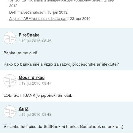
2013
Dell ima več snubcev
::
15. jan 2013
Apple in ARM verjetno ne bosta par
::
23. apr 2010
FireSnake
::
19. jul 2016, 08:46
Banka, to me čudi.
Kako bo banka imela vizijo za razvoj procesorske arhitektute?
Modri dirkač
::
19. jul 2016, 08:47
LOL, SOFTBANK je japonski Simobil.
AgiZ
::
19. jul 2016, 08:48
V clanku tudi pise da SoftBank ni banka. Beri clanek se enkrat ;)