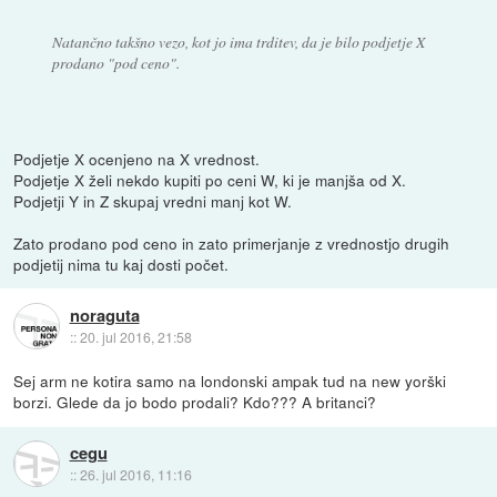
Natančno takšno vezo, kot jo ima trditev, da je bilo podjetje X
prodano "pod ceno".
Podjetje X ocenjeno na X vrednost.
Podjetje X želi nekdo kupiti po ceni W, ki je manjša od X.
Podjetji Y in Z skupaj vredni manj kot W.
Zato prodano pod ceno in zato primerjanje z vrednostjo drugih
podjetij nima tu kaj dosti počet.
noraguta
::
20. jul 2016, 21:58
Sej arm ne kotira samo na londonski ampak tud na new yorški
borzi. Glede da jo bodo prodali? Kdo??? A britanci?
cegu
::
26. jul 2016, 11:16