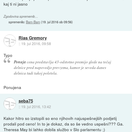
kaj ti ni jasno
Zgodovina sprememb…
spremenilo:
Bam-Bam
(
19. jul 2016 ob 09:56
)
Rias Gremory
::
19. jul 2016, 09:58
Typo
Ponuja
cena predstavlja 43-odstotno premijo glede na tečaj
delnice pred napovedjo prevzema, kamor je seveda danes
delnica tudi takoj poletela.
Ponujena
seba75
::
19. jul 2016, 13:42
Kakor hitro so izstopili so eno njihovih najuspešnejših podjetij
prodali pod ceno! In to je dokaz, da so še vedno uspešni??? Ga.
Theresa May bi lahko dobila službo v Slo parlamentu ;)