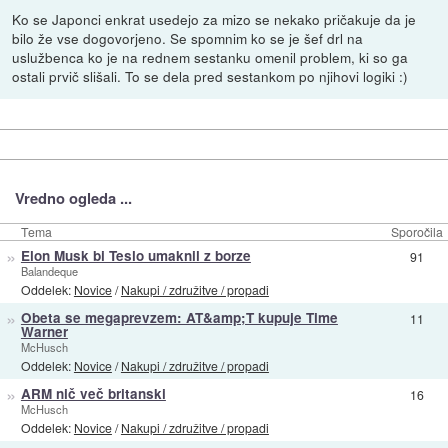
Ko se Japonci enkrat usedejo za mizo se nekako pričakuje da je
bilo že vse dogovorjeno. Se spomnim ko se je šef drl na
uslužbenca ko je na rednem sestanku omenil problem, ki so ga
ostali prvič slišali. To se dela pred sestankom po njihovi logiki :)
Vredno ogleda ...
Tema
Sporočila
»
Elon Musk bi Teslo umaknil z borze
91
Balandeque
Oddelek:
Novice
/
Nakupi / združitve / propadi
»
Obeta se megaprevzem: AT&amp;T kupuje Time
11
Warner
McHusch
Oddelek:
Novice
/
Nakupi / združitve / propadi
»
ARM nič več britanski
16
McHusch
Oddelek:
Novice
/
Nakupi / združitve / propadi