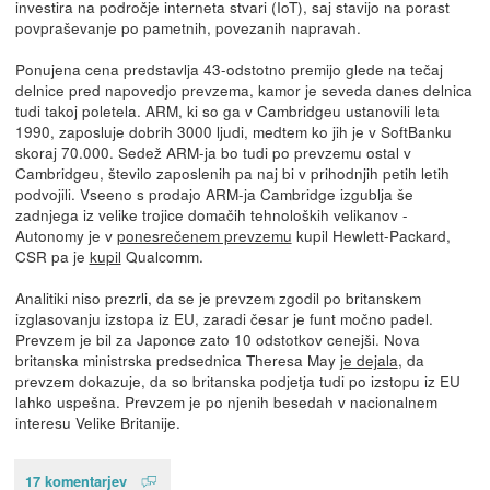
investira na področje interneta stvari (IoT), saj stavijo na porast
povpraševanje po pametnih, povezanih napravah.
Ponujena cena predstavlja 43-odstotno premijo glede na tečaj
delnice pred napovedjo prevzema, kamor je seveda danes delnica
tudi takoj poletela. ARM, ki so ga v Cambridgeu ustanovili leta
1990, zaposluje dobrih 3000 ljudi, medtem ko jih je v SoftBanku
skoraj 70.000. Sedež ARM-ja bo tudi po prevzemu ostal v
Cambridgeu, število zaposlenih pa naj bi v prihodnjih petih letih
podvojili. Vseeno s prodajo ARM-ja Cambridge izgublja še
zadnjega iz velike trojice domačih tehnoloških velikanov -
Autonomy je v
ponesrečenem prevzemu
kupil Hewlett-Packard,
CSR pa je
kupil
Qualcomm.
Analitiki niso prezrli, da se je prevzem zgodil po britanskem
izglasovanju izstopa iz EU, zaradi česar je funt močno padel.
Prevzem je bil za Japonce zato 10 odstotkov cenejši. Nova
britanska ministrska predsednica Theresa May
je dejala
, da
prevzem dokazuje, da so britanska podjetja tudi po izstopu iz EU
lahko uspešna. Prevzem je po njenih besedah v nacionalnem
interesu Velike Britanije.
17 komentarjev