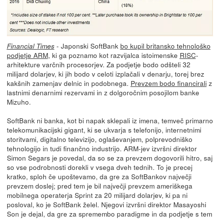
- Japonski SoftBank
bo kupil britansko tehnološko
Financial Times
podjetje ARM
, ki ga poznamo kot razvijalca istoimenske
RISC
-
arhitekture varčnih procesorjev. Za podjetje bodo odšteli 32
milijard dolarjev, ki jih bodo v celoti izplačali v denarju, torej brez
kakšnih zamenjav delnic in podobnega.
Prevzem bodo financirali
z
lastnimi denarnimi rezervami in z dolgoročnim posojilom banke
Mizuho.
SoftBank ni banka, kot bi napak sklepali iz imena, temveč primarno
telekomunikacijski gigant, ki se ukvarja s telefonijo, internetnimi
storitvami, digitalno televizijo, oglaševanjem, polprevodniško
tehnologijo in tudi finančno industrijo. ARM-jev izvršni direktor
Simon Segars je povedal, da so se za prevzem dogovorili hitro, saj
so vse podrobnosti dorekli v vsega dveh tednih. To je precej
kratko, sploh če upoštevamo, da gre za SoftBankov največji
prevzem doslej; pred tem je bil največji prevzem ameriškega
mobilnega operaterja Sprint za 20 milijard dolarjev, ki pa ni
posloval, ko je SoftBank želel. Njegovi izvršni direktor Masayoshi
Son je dejal, da gre za spremembo paradigme in da podjetje s tem