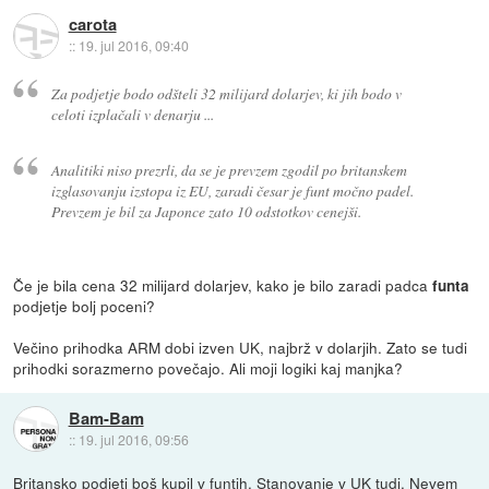
carota
::
19. jul 2016, 09:40
Za podjetje bodo odšteli 32 milijard dolarjev, ki jih bodo v
celoti izplačali v denarju ...
Analitiki niso prezrli, da se je prevzem zgodil po britanskem
izglasovanju izstopa iz EU, zaradi česar je funt močno padel.
Prevzem je bil za Japonce zato 10 odstotkov cenejši.
Če je bila cena 32 milijard dolarjev, kako je bilo zaradi padca
funta
podjetje bolj poceni?
Večino prihodka ARM dobi izven UK, najbrž v dolarjih. Zato se tudi
prihodki sorazmerno povečajo. Ali moji logiki kaj manjka?
Bam-Bam
::
19. jul 2016, 09:56
Britansko podjetj boš kupil v funtih. Stanovanje v UK tudi. Nevem