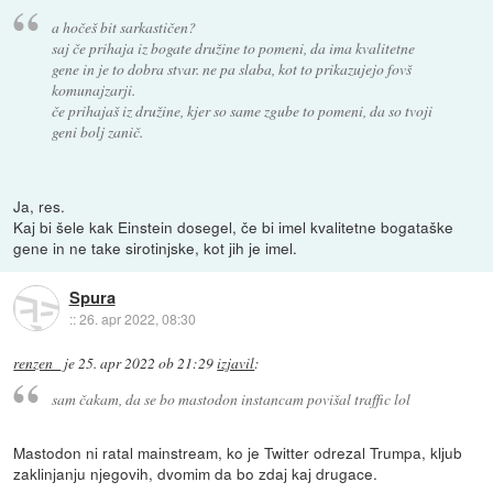
a hočeš bit sarkastičen?
saj če prihaja iz bogate družine to pomeni, da ima kvalitetne
gene in je to dobra stvar. ne pa slaba, kot to prikazujejo fovš
komunajzarji.
če prihajaš iz družine, kjer so same zgube to pomeni, da so tvoji
geni bolj zanič.
Ja, res.
Kaj bi šele kak Einstein dosegel, če bi imel kvalitetne bogataške
gene in ne take sirotinjske, kot jih je imel.
Spura
::
26. apr 2022, 08:30
renzen_
je
25. apr 2022 ob 21:29
izjavil
:
sam čakam, da se bo mastodon instancam povišal traffic lol
Mastodon ni ratal mainstream, ko je Twitter odrezal Trumpa, kljub
zaklinjanju njegovih, dvomim da bo zdaj kaj drugace.