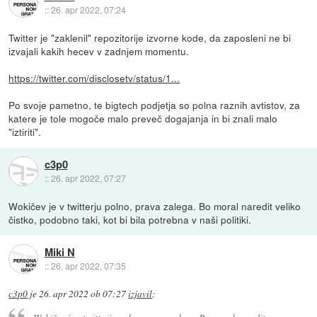
::
26. apr 2022, 07:24
Twitter je "zaklenil" repozitorije izvorne kode, da zaposleni ne bi
izvajali kakih hecev v zadnjem momentu.
https://twitter.com/disclosetv/status/1...
Po svoje pametno, te bigtech podjetja so polna raznih avtistov, za
katere je tole mogoče malo preveč dogajanja in bi znali malo
"iztiriti".
c3p0
::
26. apr 2022, 07:27
Wokičev je v twitterju polno, prava zalega. Bo moral naredit veliko
čistko, podobno taki, kot bi bila potrebna v naši politiki.
Miki N
::
26. apr 2022, 07:35
c3p0
je
26. apr 2022 ob 07:27
izjavil
: