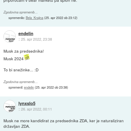
priporocam v bear marketu pa sploh ne.
Zgodovina sprememb…
spremenilo:
Bela_Krajina
(
25. apr 2022 ob 23:12
)
endelin
::
25. apr 2022, 23:38
Musk za predsednika!
Musk 2024
To bi snežinke... :D
Zgodovina sprememb…
spremenil:
endelin
(
25. apr 2022 ob 23:38
)
lynxslo5
::
26. apr 2022, 00:11
Musk ne more kandidirat za predsednika ZDA, ker je naturaliziran
državljan ZDA.