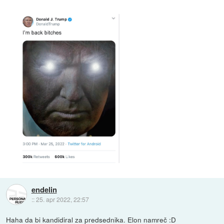
endelin
::
25. apr 2022, 22:57
Haha da bi kandidiral za predsednika. Elon namreč :D