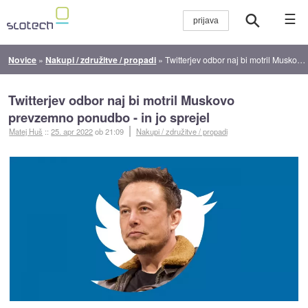
☰
Novice
»
Nakupi / združitve / propadi
»
Twitterjev odbor naj bi motril Muskovo prevzemno ponudbo - in jo sprejel
Twitterjev odbor naj bi motril Muskovo
prevzemno ponudbo - in jo sprejel
Matej Huš
::
25. apr 2022
ob 21:09
Nakupi / združitve / propadi