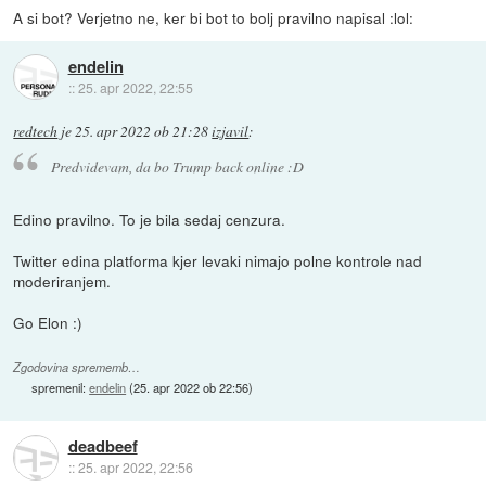
A si bot? Verjetno ne, ker bi bot to bolj pravilno napisal :lol:
endelin
::
25. apr 2022, 22:55
redtech
je
25. apr 2022 ob 21:28
izjavil
:
Predvidevam, da bo Trump back online :D
Edino pravilno. To je bila sedaj cenzura.
Twitter edina platforma kjer levaki nimajo polne kontrole nad
moderiranjem.
Go Elon :)
Zgodovina sprememb…
spremenil:
endelin
(
25. apr 2022 ob 22:56
)
deadbeef
::
25. apr 2022, 22:56