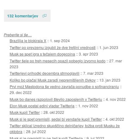
132 komentarjev
Preberite si še…
Brazilija je blokirala X
::
1. sep 2024
Twitter po prevzemu izgubil že dve tretjini vrednosti
::
1. jun 2023
Musk se spet igra s tečajem dogecoina
::
3. apr 2023
Twitter šele po treh mesecih opazil pobeglo izvorno kodo
::
27. mar
2023
Twitterjevi prihodki decembra strmoglavili
::
7. mar 2023
Koliko bo plačal Musk zaradi nepremišljenih čivkov
::
13. jan 2023
Prvi mož Mastodona še vedno zavrača ponudbe o sofinanciranju
::
29. dec 2022
Musk bo danes razpolovil število zaposlenih v Twitterju
::
4. nov 2022
Elon Musk postal edini vladar Twitterja
::
1. nov 2022
Musk kupil Twitter
::
28. okt 2022
Musk si je spet premislil, sedaj bi vendarle kupil Twitter
::
4. okt 2022
Twitter sklical izredno skupščino delničarjev, tožba proti Musku že
oktobra
::
28. jul 2022
Musk si je premislil in ne želi kupiti Twitterja
::
9. jul 2022