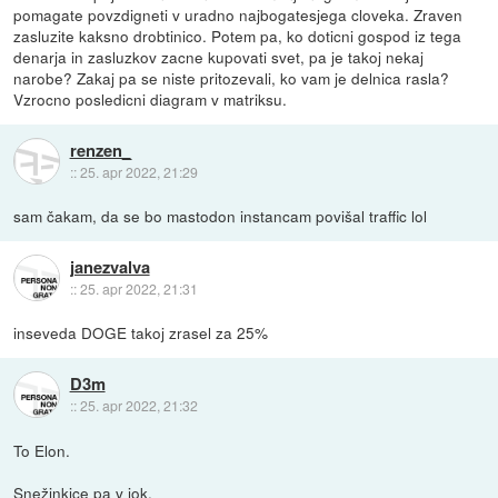
pomagate povzdigneti v uradno najbogatesjega cloveka. Zraven
zasluzite kaksno drobtinico. Potem pa, ko doticni gospod iz tega
denarja in zasluzkov zacne kupovati svet, pa je takoj nekaj
narobe? Zakaj pa se niste pritozevali, ko vam je delnica rasla?
Vzrocno posledicni diagram v matriksu.
renzen_
::
25. apr 2022, 21:29
sam čakam, da se bo mastodon instancam povišal traffic lol
janezvalva
::
25. apr 2022, 21:31
inseveda DOGE takoj zrasel za 25%
D3m
::
25. apr 2022, 21:32
To Elon.
Snežinkice pa v jok.