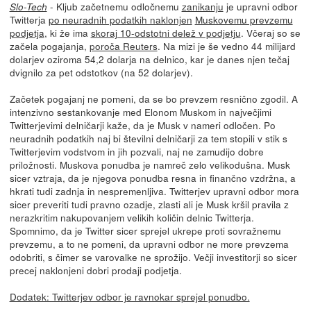
- Kljub začetnemu odločnemu
zanikanju
je upravni odbor
Slo-Tech
Twitterja
po neuradnih podatkih naklonjen
Muskovemu prevzemu
podjetja
, ki že ima
skoraj 10-odstotni delež v podjetju
. Včeraj so se
začela pogajanja,
poroča Reuters
. Na mizi je še vedno 44 milijard
dolarjev oziroma 54,2 dolarja na delnico, kar je danes njen tečaj
dvignilo za pet odstotkov (na 52 dolarjev).
Začetek pogajanj ne pomeni, da se bo prevzem resnično zgodil. A
intenzivno sestankovanje med Elonom Muskom in največjimi
Twitterjevimi delničarji kaže, da je Musk v nameri odločen. Po
neuradnih podatkih naj bi številni delničarji za tem stopili v stik s
Twitterjevim vodstvom in jih pozvali, naj ne zamudijo dobre
priložnosti. Muskova ponudba je namreč zelo velikodušna. Musk
sicer vztraja, da je njegova ponudba resna in finančno vzdržna, a
hkrati tudi zadnja in nespremenljiva. Twitterjev upravni odbor mora
sicer preveriti tudi pravno ozadje, zlasti ali je Musk kršil pravila z
nerazkritim nakupovanjem velikih količin delnic Twitterja.
Spomnimo, da je Twitter sicer sprejel ukrepe proti sovražnemu
prevzemu, a to ne pomeni, da upravni odbor ne more prevzema
odobriti, s čimer se varovalke ne sprožijo. Večji investitorji so sicer
precej naklonjeni dobri prodaji podjetja.
Dodatek: Twitterjev odbor je ravnokar sprejel ponudbo.