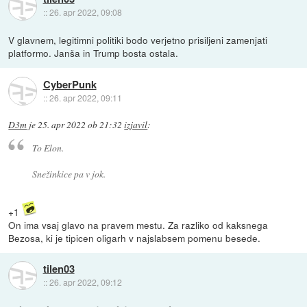
::
26. apr 2022, 09:08
V glavnem, legitimni politiki bodo verjetno prisiljeni zamenjati
platformo. Janša in Trump bosta ostala.
CyberPunk
::
26. apr 2022, 09:11
D3m
je
25. apr 2022 ob 21:32
izjavil
:
To Elon.
Snežinkice pa v jok.
+1
On ima vsaj glavo na pravem mestu. Za razliko od kaksnega
Bezosa, ki je tipicen oligarh v najslabsem pomenu besede.
tilen03
::
26. apr 2022, 09:12