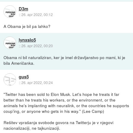
D3m
::
26. apr 2022, 00:12
A Obama je bil pa lahko?
lynxslo5
::
26. apr 2022, 00:20
Obama ni bil naturaliziran, ker je imel državljanstvo po mami, ki je
bila Američanka.
gus5
::
26. apr 2022, 00:24
"Twitter has been sold to Elon Musk. Let's hope he treats it far
better than he treats his workers, or the environment, or the
animals he's implanting with neuralink, or the countries he supports
coup'ing, or anyone who gets in his way." (Lee Camp)
Rešitev vprašanja svobode govora na Twitterju je v njegovi
nacionalizaciji, ne tajkunizaciji.