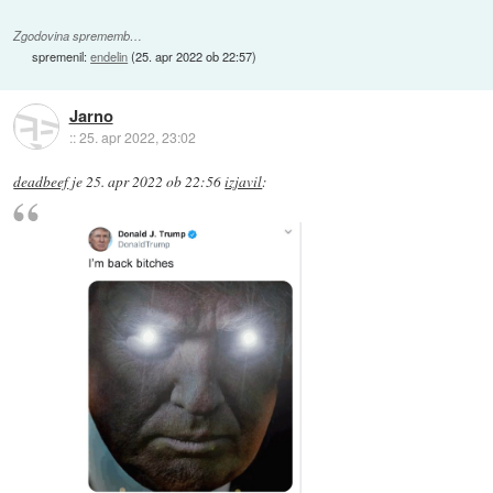
Zgodovina sprememb…
spremenil:
endelin
(
25. apr 2022 ob 22:57
)
Jarno
::
25. apr 2022, 23:02
deadbeef
je
25. apr 2022 ob 22:56
izjavil
: