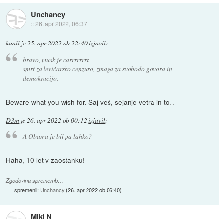
Unchancy
::
26. apr 2022, 06:37
kuall
je
25. apr 2022 ob 22:40
izjavil
:
bravo, musk je carrrrrrrr.
smrt za levičarsko cenzuro, zmaga za svobodo govora in
demokracijo.
Beware what you wish for. Saj veš, sejanje vetra in to…
D3m
je
26. apr 2022 ob 00:12
izjavil
:
A Obama je bil pa lahko?
Haha, 10 let v zaostanku!
Zgodovina sprememb…
spremenil:
Unchancy
(
26. apr 2022 ob 06:40
)
Miki N