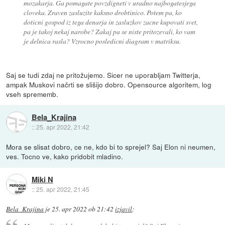
mozakarja. Ga pomagate povzdigneti v uradno najbogatesjega
cloveka. Zraven zasluzite kaksno drobtinico. Potem pa, ko
doticni gospod iz tega denarja in zasluzkov zacne kupovati svet,
pa je takoj nekaj narobe? Zakaj pa se niste pritozevali, ko vam
je delnica rasla? Vzrocno posledicni diagram v matriksu.
Saj se tudi zdaj ne pritožujemo. Sicer ne uporabljam Twitterja,
ampak Muskovi načrti se slišijo dobro. Opensource algoritem, log
vseh sprememb.
Bela_Krajina
::
25. apr 2022, 21:42
Mora se slisat dobro, ce ne, kdo bi to sprejel? Saj Elon ni neumen,
ves. Tocno ve, kako pridobit mladino.
Miki N
::
25. apr 2022, 21:45
Bela_Krajina
je
25. apr 2022 ob 21:42
izjavil
: