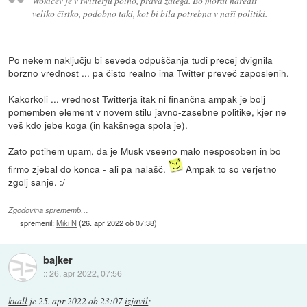
Wokičev je v twitterju polno, prava zalega. Bo moral naredit
veliko čistko, podobno taki, kot bi bila potrebna v naši politiki.
Po nekem naključju bi seveda odpuščanja tudi precej dvignila
borzno vrednost ... pa čisto realno ima Twitter preveč zaposlenih.
Kakorkoli ... vrednost Twitterja itak ni finančna ampak je bolj
pomemben element v novem stilu javno-zasebne politike, kjer ne
veš kdo jebe koga (in kakšnega spola je).
Zato potihem upam, da je Musk vseeno malo nesposoben in bo
firmo zjebal do konca - ali pa nalašč.
Ampak to so verjetno
zgolj sanje. :/
Zgodovina sprememb…
spremenil:
Miki N
(
26. apr 2022 ob 07:38
)
bajker
::
26. apr 2022, 07:56
kuall
je
25. apr 2022 ob 23:07
izjavil
: