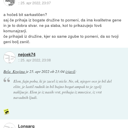
::
25. apr 2022, 23:07
a hočeš bit sarkastičen?
saj če prihaja iz bogate družine to pomeni, da ima kvalitetne gene
in je to dobra stvar. ne pa slaba, kot to prikazujejo fovš
komunajzarji.
če prihajaš iz družine, kjer so same zgube to pomeni, da so tvoji
geni bolj zanič.
nejcek74
::
25. apr 2022, 23:08
Bela_Krajina
je
25. apr 2022 ob 23:04
izjavil
:
Elon, fajn poba, ki je zacel iz nicle. No, ok, njegov oce je bil del
elite, je lastil rudnik in bil bajno bogat ampak to je zgolj
nakljucje. Elon je iz nasih vrst, prihaja iz mnozice, iz vrst
navadnih ljudi.
Lonsarg