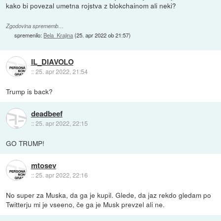
kako bi povezal umetna rojstva z blokchainom ali neki?
Zgodovina sprememb…
spremenilo:
Bela_Krajina
(
25. apr 2022 ob 21:57
)
IL_DIAVOLO
::
25. apr 2022, 21:54
Trump is back?
deadbeef
::
25. apr 2022, 22:15
GO TRUMP!
mtosev
::
25. apr 2022, 22:16
No super za Muska, da ga je kupil. Glede, da jaz rekdo gledam po
Twitterju mi je vseeno, če ga je Musk prevzel ali ne.