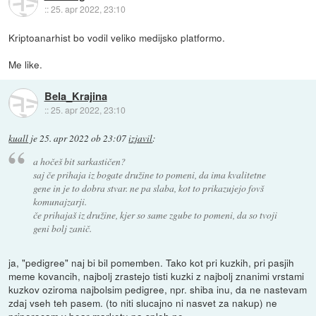
::
25. apr 2022, 23:10
Kriptoanarhist bo vodil veliko medijsko platformo.
Me like.
Bela_Krajina
::
25. apr 2022, 23:10
kuall
je
25. apr 2022 ob 23:07
izjavil
:
a hočeš bit sarkastičen?
saj če prihaja iz bogate družine to pomeni, da ima kvalitetne
gene in je to dobra stvar. ne pa slaba, kot to prikazujejo fovš
komunajzarji.
če prihajaš iz družine, kjer so same zgube to pomeni, da so tvoji
geni bolj zanič.
ja, "pedigree" naj bi bil pomemben. Tako kot pri kuzkih, pri pasjih
meme kovancih, najbolj zrastejo tisti kuzki z najbolj znanimi vrstami
kuzkov oziroma najbolsim pedigree, npr. shiba inu, da ne nastevam
zdaj vseh teh pasem. (to niti slucajno ni nasvet za nakup) ne