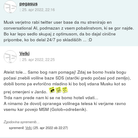
pegasus
::
25. apr 2022, 22:16
Musk verjetno rabi twitter user base da mu strenirajo en
conversational AI, podmazan z vsem pobalinstvom, ki se gor najde.
Bo kar lepo sedlo skupaj z optimusom, da bo dajal cinične
pripombe, ko bo delal 24/7 po skladiščih ... :D
Velki
::
25. apr 2022, 22:25
Ateist tole... Samo bog nam pomagaj! Zdaj se bomo hvala bogu
počasi znebili volilne baze SDS (starčki gredo počasi pod zemljo),
dobili bomo pa evforično mladino ki bo bolj vdana Musku kot so
prej omenjeni v Janšo.
Trda nam prede nam ki se ne bomo hoteli vdati...
A nimamo že dovolj opranega volilnega telesa ki verjame ravno
vsemu kar povejo MSM (Golob=odrešenik).
Zgodovina sprememb…
spremenil:
Velki
(
25. apr 2022 ob 22:27
)