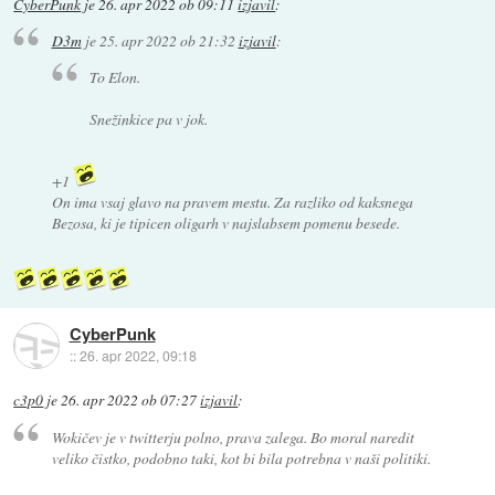
CyberPunk
je
26. apr 2022 ob 09:11
izjavil
:
D3m
je
25. apr 2022 ob 21:32
izjavil
:
To Elon.
Snežinkice pa v jok.
+1
On ima vsaj glavo na pravem mestu. Za razliko od kaksnega
Bezosa, ki je tipicen oligarh v najslabsem pomenu besede.
CyberPunk
::
26. apr 2022, 09:18
c3p0
je
26. apr 2022 ob 07:27
izjavil
:
Wokičev je v twitterju polno, prava zalega. Bo moral naredit
veliko čistko, podobno taki, kot bi bila potrebna v naši politiki.