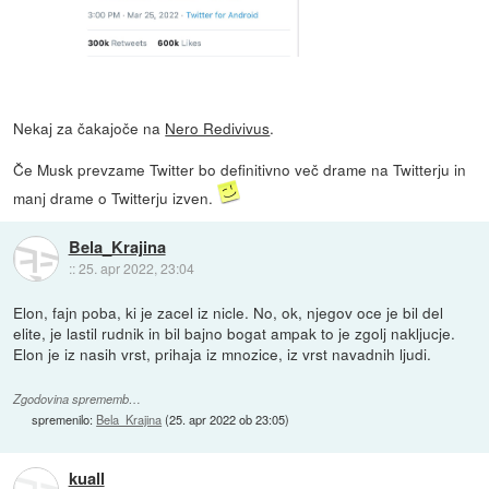
Nekaj za čakajoče na
Nero Redivivus
.
Če Musk prevzame Twitter bo definitivno več drame na Twitterju in
manj drame o Twitterju izven.
Bela_Krajina
::
25. apr 2022, 23:04
Elon, fajn poba, ki je zacel iz nicle. No, ok, njegov oce je bil del
elite, je lastil rudnik in bil bajno bogat ampak to je zgolj nakljucje.
Elon je iz nasih vrst, prihaja iz mnozice, iz vrst navadnih ljudi.
Zgodovina sprememb…
spremenilo:
Bela_Krajina
(
25. apr 2022 ob 23:05
)
kuall