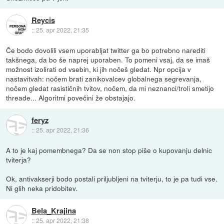
Reycis
::
25. apr 2022, 21:35
Če bodo dovolili vsem uporabljat twitter ga bo potrebno narediti
takšnega, da bo še naprej uporaben. To pomeni vsaj, da se imaš
možnost izolirati od vsebin, ki jih nočeš gledat. Npr opcija v
nastavitvah: nočem brati zanikovalcev globalnega segrevanja,
nočem gledat rasističnih tvitov, nočem, da mi neznanci/troli smetijo
threade... Algoritmi povečini že obstajajo.
feryz
::
25. apr 2022, 21:36
A to je kaj pomembnega? Da se non stop piše o kupovanju delnic
tviterja?
Ok, antivakserji bodo postali priljubljeni na tviterju, to je pa tudi vse.
Ni glih neka pridobitev.
Bela_Krajina
::
25. apr 2022, 21:38