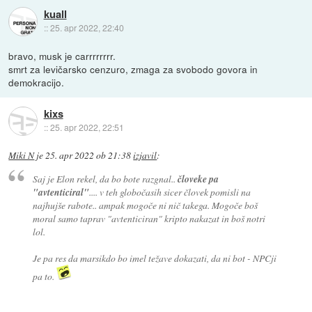
kuall
::
25. apr 2022, 22:40
bravo, musk je carrrrrrrr.
smrt za levičarsko cenzuro, zmaga za svobodo govora in
demokracijo.
kixs
::
25. apr 2022, 22:51
Miki N
je
25. apr 2022 ob 21:38
izjavil
:
Saj je Elon rekel, da bo bote razgnal..
človeke pa
"avtenticiral"
.... v teh globočasih sicer človek pomisli na
najhujše rabote.. ampak mogoče ni nič takega. Mogoče boš
moral samo taprav "avtenticiran" kripto nakazat in boš notri
lol.
Je pa res da marsikdo bo imel težave dokazati, da ni bot - NPCji
pa to.