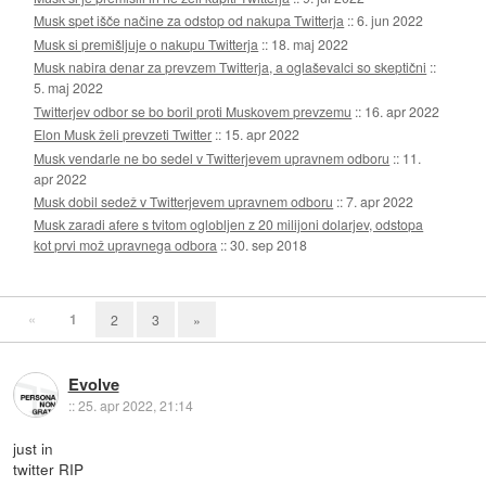
Musk spet išče načine za odstop od nakupa Twitterja
::
6. jun 2022
Musk si premišljuje o nakupu Twitterja
::
18. maj 2022
Musk nabira denar za prevzem Twitterja, a oglaševalci so skeptični
::
5. maj 2022
Twitterjev odbor se bo boril proti Muskovem prevzemu
::
16. apr 2022
Elon Musk želi prevzeti Twitter
::
15. apr 2022
Musk vendarle ne bo sedel v Twitterjevem upravnem odboru
::
11.
apr 2022
Musk dobil sedež v Twitterjevem upravnem odboru
::
7. apr 2022
Musk zaradi afere s tvitom oglobljen z 20 milijoni dolarjev, odstopa
kot prvi mož upravnega odbora
::
30. sep 2018
«
1
2
3
»
Evolve
::
25. apr 2022, 21:14
just in
twitter RIP