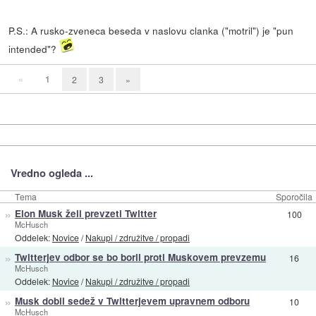
P.S.: A rusko-zveneca beseda v naslovu clanka ("motril") je "pun
intended"?
«
1
2
3
»
Vredno ogleda ...
Tema
Sporočila
»
Elon Musk želi prevzeti Twitter
100
McHusch
Oddelek:
Novice
/
Nakupi / združitve / propadi
»
Twitterjev odbor se bo boril proti Muskovem prevzemu
16
McHusch
Oddelek:
Novice
/
Nakupi / združitve / propadi
»
Musk dobil sedež v Twitterjevem upravnem odboru
10
McHusch