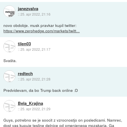
janezvalva
::
25. apr 2022, 21:16
novo obdobje. musk pravkar kupil twitter:
https://www.zerohedge.com/markets/twitt...
tilen03
::
25. apr 2022, 21:17
Svašta.
redtech
::
25. apr 2022, 21:28
Predvidevam, da bo Trump back online :D
Bela_Krajina
::
25. apr 2022, 21:29
Guys, potrebno se je soocit z vzrocnostjo on posledicami. Namrec,
dost vas kupuje tesline delnice od omenjenega mozakarja. Ga