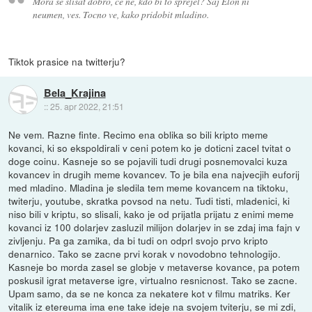
Mora se slisat dobro, ce ne, kdo bi to sprejel? Saj Elon ni
neumen, ves. Tocno ve, kako pridobit mladino.
Tiktok prasice na twitterju?
Bela_Krajina
::
25. apr 2022, 21:51
Ne vem. Razne finte. Recimo ena oblika so bili kripto meme
kovanci, ki so ekspoldirali v ceni potem ko je doticni zacel tvitat o
doge coinu. Kasneje so se pojavili tudi drugi posnemovalci kuza
kovancev in drugih meme kovancev. To je bila ena najvecjih euforij
med mladino. Mladina je sledila tem meme kovancem na tiktoku,
twiterju, youtube, skratka povsod na netu. Tudi tisti, mladenici, ki
niso bili v kriptu, so slisali, kako je od prijatla prijatu z enimi meme
kovanci iz 100 dolarjev zasluzil milijon dolarjev in se zdaj ima fajn v
zivljenju. Pa ga zamika, da bi tudi on odprl svojo prvo kripto
denarnico. Tako se zacne prvi korak v novodobno tehnologijo.
Kasneje bo morda zasel se globje v metaverse kovance, pa potem
poskusil igrat metaverse igre, virtualno resnicnost. Tako se zacne.
Upam samo, da se ne konca za nekatere kot v filmu matriks. Ker
vitalik iz etereuma ima ene take ideje na svojem tviterju, se mi zdi,