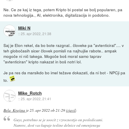
Ne. Ce ze kaj iz tega, potem Kripto bi postal se bolj popularen, pa
nova tehnologija., AI, elektronika, digitalizacija in podobno.
Miki N
::
25. apr 2022, 21:38
Saj je Elon rekel, da bo bote razgnal.. človeke pa "avtenticiral".... v
teh globočasih sicer človek pomisli na najhujše rabote.. ampak
mogoče ni nič takega. Mogoče boš moral samo taprav
"avtenticiran" kripto nakazat in boš notri lol.
Je pa res da marsikdo bo imel težave dokazati, da ni bot - NPCji pa
to.
Mike_Rotch
::
25. apr 2022, 21:41
Bela_Krajina
je
25. apr 2022 ob 21:29
izjavil
:
Guys, potrebno se je soocit z vzrocnostjo on posledicami.
Namrec, dost vas kupuje tesline delnice od omenjenega