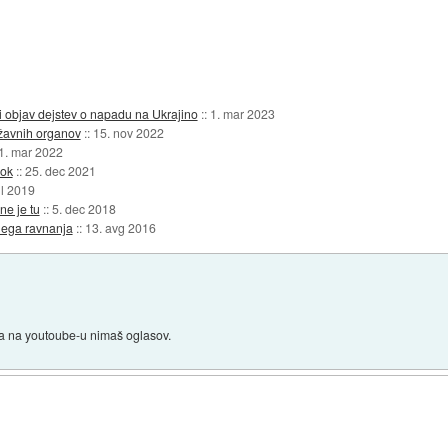
 objav dejstev o napadu na Ukrajino
::
1. mar 2023
ržavnih organov
::
15. nov 2022
1. mar 2022
ook
::
25. dec 2021
ul 2019
ne je tu
::
5. dec 2018
nega ravnanja
::
13. avg 2016
da na youtoube-u nimaš oglasov.