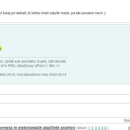
i tukaj pri debati, bi lahko imeli odprte maile, pa ste povsem varni :)
30, 32GB 4x8 3600Mhz G.skill, CM H500M,
 970 PRO, UltraSharp UP3017, Win 11
1960-2016, moj labradorec max 2002-2013
Spo
terneta in elektronskih plačilnih storitev
(strani:
1
2
3
4
5
6
)