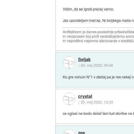
Vidim, da se igraš precej varno.
Jaz uporabljam mail.kp. Ni boljšega maila n
Antifašizem je danes poslednje pribežališče
in neizprosen boj proti neobstoječemu sovr
in neprofitno najemno stanovanje v središču
Seljak
::
20. maj 2022, 09:48
Ko gre vohum N°1 v stečaj pa je res nekaj 
crystal
::
20. maj 2022, 12:33
ce oglasi ne bodo delali tam tud storitve ne 
zee