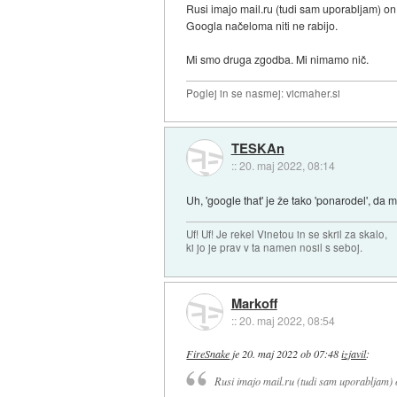
Rusi imajo mail.ru (tudi sam uporabljam) on 
Googla načeloma niti ne rabijo.
Mi smo druga zgodba. Mi nimamo nič.
Poglej in se nasmej: vicmaher.si
TESKAn
::
20. maj 2022, 08:14
Uh, 'google that' je že tako 'ponarodel', da
Uf! Uf! Je rekel Vinetou in se skril za skalo,
ki jo je prav v ta namen nosil s seboj.
Markoff
::
20. maj 2022, 08:54
FireSnake
je
20. maj 2022 ob 07:48
izjavil
:
Rusi imajo mail.ru (tudi sam uporabljam) o