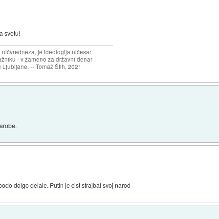
a svetu!
 ničvredneža, je ideologija ničesar
ažniku - v zameno za državni denar
 Ljubljane. -- Tomaž Štih, 2021
narobe.
bodo dolgo delale. Putin je cist strajbal svoj narod