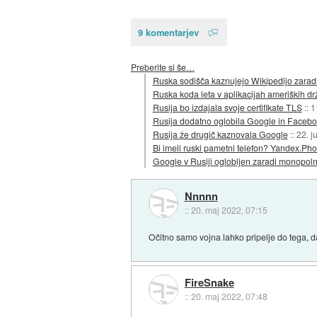
9 komentarjev
Preberite si še…
Ruska sodišča kaznujejo Wikipedijo zaradi
Ruska koda leta v aplikacijah ameriških d
Rusija bo izdajala svoje certifikate TLS
::
1
Rusija dodatno oglobila Google in Faceb
Rusija že drugič kaznovala Google
::
22. j
Bi imeli ruski pametni telefon? Yandex.Pho
Google v Rusiji oglobljen zaradi monopol
Nnnnn
::
20. maj 2022, 07:15
Očitno samo vojna lahko pripelje do tega, 
FireSnake
::
20. maj 2022, 07:48