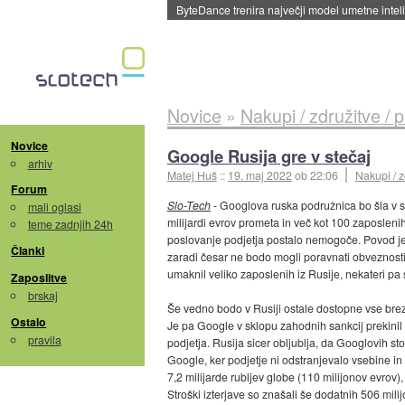
Spletne strani začele streči oglase za agente
Novice
»
Nakupi / združitve / 
Novice
Google Rusija gre v stečaj
arhiv
Matej Huš
::
19. maj 2022
ob 22:06
Nakupi / z
Forum
Slo-Tech
- Googlova ruska podružnica bo šla v s
mali oglasi
milijardi evrov prometa in več kot 100 zaposleni
teme zadnjih 24h
poslovanje podjetja postalo nemogoče. Povod je b
Članki
zaradi česar ne bodo mogli poravnati obveznosti
umaknil veliko zaposlenih iz Rusije, nekateri pa s
Zaposlitve
brskaj
Še vedno bodo v Rusiji ostale dostopne vse bre
Ostalo
Je pa Google v sklopu zahodnih sankcij prekinil
pravila
podjetja. Rusija sicer obljublja, da Googlovih sto
Google, ker podjetje ni odstranjevalo vsebine in 
7,2 milijarde rubljev globe (110 milijonov evrov),
Stroški izterjave so znašali še dodatnih 506 milij