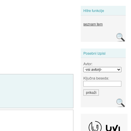
Hitre funkcije
seznam tem
Posebni izpisi
Avtor:
Ključna beseda: