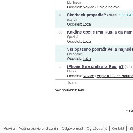
McHusch
Oddelek:
Novice
/
Ostale najave
»
Sberbank propadla?
(strani:
1
2
3
4
starfotr
Oddelek:
Loža
⊘
Kakšne opcije ima Rusija da nam 
Sparkxl
Oddelek:
Loža
»
Vsi opazimo podražitve, a najhuše
FireSnake
Oddelek:
Loža
»
iPhone 6 se umika iz Rusije?
(stra
Mandi
Oddelek:
Novice
/
Apple iPhone/iPad/iP
Tema
Več podobnih tem
« st
Pravila
Večina pravic pridržanih
Odgovornost
Oglaševanje
Kontakt
IS