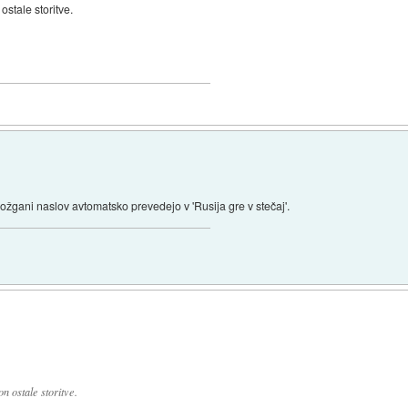
ostale storitve.
 možgani naslov avtomatsko prevedejo v 'Rusija gre v stečaj'.
n ostale storitve.