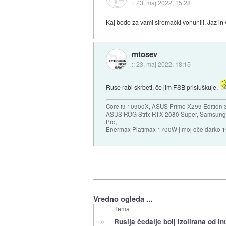
::
23. maj 2022, 15:28
Kaj bodo za vami siromački vohunili. Jaz in v
mtosev
::
23. maj 2022, 18:15
Ruse rabi skrbeti, če jim FSB prisluškuje.
Core i9 10900X, ASUS Prime X299 Edition 
ASUS ROG Strix RTX 2080 Super, Samsung
Pro,
Enermax Platimax 1700W | moj oče darko 
Vredno ogleda ...
Tema
»
Rusija čedalje bolj izolirana od in