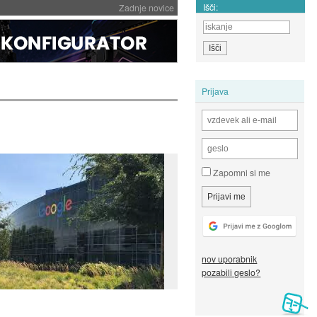
Išči:
Zadnje novice
Prijava
Zapomni si me
nov uporabnik
pozabili geslo?