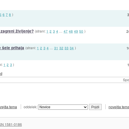
5
6
7
8
)
zagreni življenje?
(strani:
1
2
3
4
…
47
48
49
50
)
2
 šele prihaja
(strani:
1
2
3
4
…
31
32
33
34
)
1
ni:
1
2
3
)
od
Spo
arejša tema
oddelek:
novejša tem
SN 1581-0186