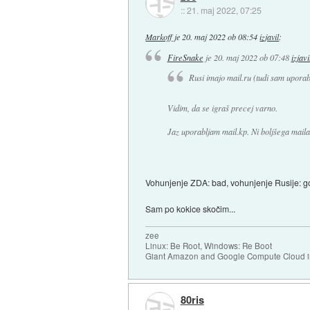
::
21. maj 2022, 07:25
Markoff
je
20. maj 2022 ob 08:54
izjavil
:
FireSnake
je
20. maj 2022 ob 07:48
izjavi
Rusi imajo mail.ru (tudi sam uporabl
Vidim, da se igraš precej varno.
Jaz uporabljam mail.kp. Ni boljšega maila
Vohunjenje ZDA: bad, vohunjenje Rusije: 
Sam po kokice skočim...
zee
Linux: Be Root, Windows: Re Boot
Giant Amazon and Google Compute Cloud in
80ris