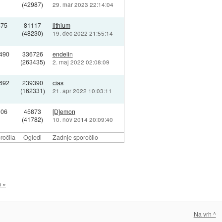
(42987)
29. mar 2023 22:14:04
375
81117
lithium
(48230)
19. dec 2022 21:55:14
490
336726
endelin
(263435)
2. maj 2022 02:08:09
692
239390
cias
(162331)
21. apr 2022 10:03:11
106
45873
[D]emon
(41782)
10. nov 2014 20:09:40
ročila
Ogledi
Zadnje sporočilo
a »
Na vrh ^