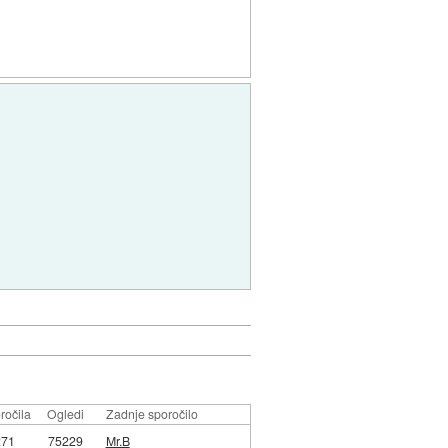
ročila
Ogledi
Zadnje sporočilo
271
75229
Mr.B