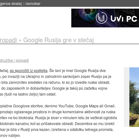
 umetne inteligence
::
danes ob 21:23
propadi
»
Google Rusija gre v stečaj
družitve / propadi
tečaj,
so sporočili iz podjetja
. Še lani je imel Google Rusija dve
h, po invaziji na Ukrajino in zahodnim sankcijam zoper Rusijo pa je
ila zamrznitev sredstev na računu, ki so jo izvedle ruske oblasti,
 do zaposlenih in dobaviteljev. Google je takoj po začetku vojne
o (tudi na lastno željo) tam ostali.
zplačne Googlove storitve, denimo YouTube, Google Maps ali Gmail.
 prodajo oglasnega prostora in druge komercialne aktivnosti za ruska
ritev ne bo blokirala. Rusija je sicer v minulem letu že večkrat oglobila
blokiralo kanalov, kot so pričakovale oblasti. Decembra so mu izrekli
 kar je bila v Rusiji prva kazen, izrečena v odstotku letnega prometa.
onov rubljev.