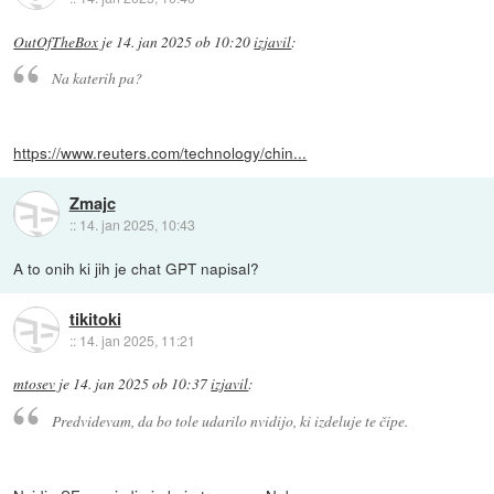
OutOfTheBox
je
14. jan 2025 ob 10:20
izjavil
:
Na katerih pa?
https://www.reuters.com/technology/chin...
Zmajc
::
14. jan 2025, 10:43
A to onih ki jih je chat GPT napisal?
tikitoki
::
14. jan 2025, 11:21
mtosev
je
14. jan 2025 ob 10:37
izjavil
:
Predvidevam, da bo tole udarilo nvidijo, ki izdeluje te čipe.