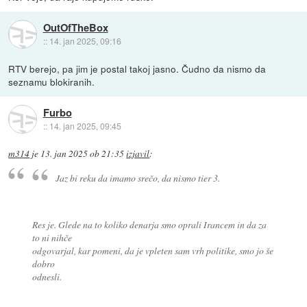
OutOfTheBox
::
14. jan 2025, 09:16
RTV berejo, pa jim je postal takoj jasno. Čudno da nismo da
seznamu blokiranih.
Furbo
::
14. jan 2025, 09:45
m314
je
13. jan 2025 ob 21:35
izjavil
:
Jaz bi reku da imamo srečo, da nismo tier 3.
Res je. Glede na to koliko denarja smo oprali Irancem in da za
to ni nihče
odgovarjal, kar pomeni, da je vpleten sam vrh politike, smo jo še
dobro
odnesli.