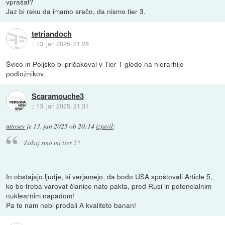
vprašat?
Jaz bi reku da imamo srečo, da nismo tier 3.
tetriandoch
::
13. jan 2025, 21:28
Švico in Poljsko bi pričakoval v Tier 1 glede na hierarhijo
podložnikov.
Scaramouche3
::
13. jan 2025, 21:31
mtosev
je
13. jan 2025 ob 20:14
izjavil
:
Zakaj smo mi tier 2?
In obstajajo ljudje, ki verjamejo, da bodo USA spoštovali Article 5,
ko bo treba varovat članice nato pakta, pred Rusi in potencialnim
nuklearnim napadom!
Pa te nam nebi prodali A kvaliteto banan!