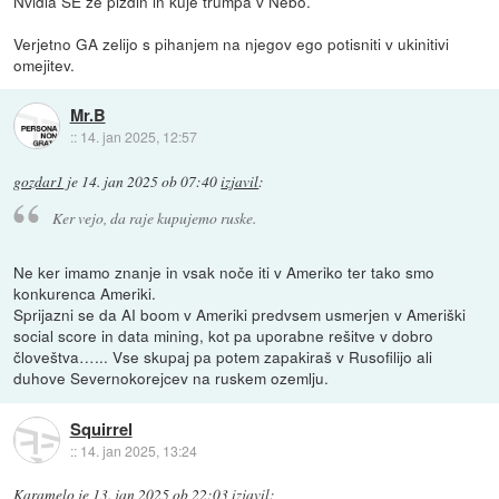
Nvidia SE ze pizdin in kuje trumpa v Nebo.
Verjetno GA zelijo s pihanjem na njegov ego potisniti v ukinitivi
omejitev.
Mr.B
::
14. jan 2025, 12:57
gozdar1
je
14. jan 2025 ob 07:40
izjavil
:
Ker vejo, da raje kupujemo ruske.
Ne ker imamo znanje in vsak noče iti v Ameriko ter tako smo
konkurenca Ameriki.
Sprijazni se da AI boom v Ameriki predvsem usmerjen v Ameriški
social score in data mining, kot pa uporabne rešitve v dobro
človeštva…... Vse skupaj pa potem zapakiraš v Rusofilijo ali
duhove Severnokorejcev na ruskem ozemlju.
Squirrel
::
14. jan 2025, 13:24
Karamelo
je
13. jan 2025 ob 22:03
izjavil
: