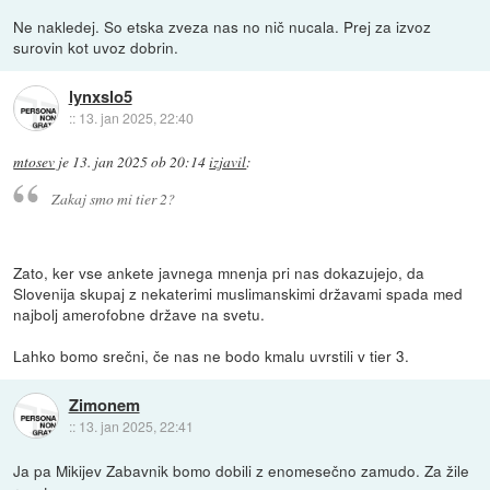
Ne nakledej. So etska zveza nas no nič nucala. Prej za izvoz
surovin kot uvoz dobrin.
lynxslo5
::
13. jan 2025, 22:40
mtosev
je
13. jan 2025 ob 20:14
izjavil
:
Zakaj smo mi tier 2?
Zato, ker vse ankete javnega mnenja pri nas dokazujejo, da
Slovenija skupaj z nekaterimi muslimanskimi državami spada med
najbolj amerofobne države na svetu.
Lahko bomo srečni, če nas ne bodo kmalu uvrstili v tier 3.
Zimonem
::
13. jan 2025, 22:41
Ja pa Mikijev Zabavnik bomo dobili z enomesečno zamudo. Za žile