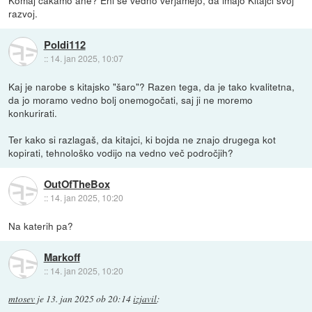
razvoj.
Poldi112
::
14. jan 2025, 10:07
Kaj je narobe s kitajsko "šaro"? Razen tega, da je tako kvalitetna,
da jo moramo vedno bolj onemogočati, saj ji ne moremo
konkurirati.
Ter kako si razlagaš, da kitajci, ki bojda ne znajo drugega kot
kopirati, tehnološko vodijo na vedno več področjih?
OutOfTheBox
::
14. jan 2025, 10:20
Na katerih pa?
Markoff
::
14. jan 2025, 10:20
mtosev
je
13. jan 2025 ob 20:14
izjavil
: