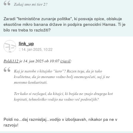
Zakaj smo mi tier 2?
Zaradi "feministične zunanje politike", ki posvaja opice, obiskuje
eksotične mikro banana države in podpira genocidni Hamas. Ti je
bilo res treba to razložiti?
link_up
::
14. jan 2025, 10:22
Poldi112
je
14. jan 2025 ob 10:07
izjavil
:
Kaj je narobe s kitajsko "šaro"? Razen tega, da je tako
kvalitetna, da jo moramo vedno bolj onemogočati, saj ji ne
moremo konkurirati.
Ter kako si razlagaš, da kitajci, ki bojda ne znajo drugega kot
kopirati, tehnološko vodijo na vedno več področjih?
Poldi no...daj razmisljaj...vodijo v izboljsavah, nikakor pa ne v
razvoju!