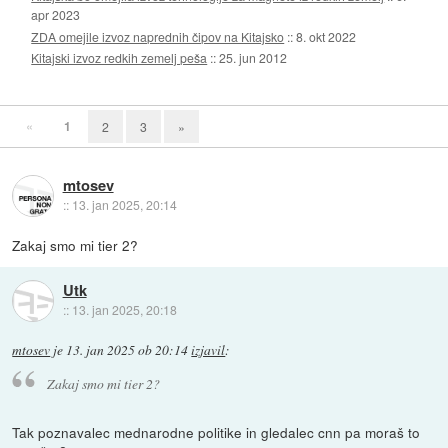
apr 2023
ZDA omejile izvoz naprednih čipov na Kitajsko
::
8. okt 2022
Kitajski izvoz redkih zemelj peša
::
25. jun 2012
«
1
2
3
»
mtosev
::
13. jan 2025, 20:14
Zakaj smo mi tier 2?
Utk
::
13. jan 2025, 20:18
mtosev
je
13. jan 2025 ob 20:14
izjavil
:
Zakaj smo mi tier 2?
Tak poznavalec mednarodne politike in gledalec cnn pa moraš to