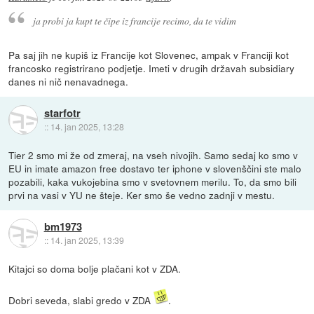
ja probi ja kupt te čipe iz francije recimo, da te vidim
Pa saj jih ne kupiš iz Francije kot Slovenec, ampak v Franciji kot
francosko registrirano podjetje. Imeti v drugih državah subsidiary
danes ni nič nenavadnega.
starfotr
::
14. jan 2025, 13:28
Tier 2 smo mi že od zmeraj, na vseh nivojih. Samo sedaj ko smo v
EU in imate amazon free dostavo ter iphone v slovenščini ste malo
pozabili, kaka vukojebina smo v svetovnem merilu. To, da smo bili
prvi na vasi v YU ne šteje. Ker smo še vedno zadnji v mestu.
bm1973
::
14. jan 2025, 13:39
Kitajci so doma bolje plačani kot v ZDA.
Dobri seveda, slabi gredo v ZDA
.