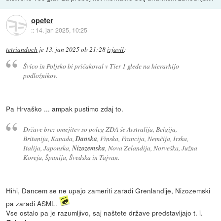
opeter
::
14. jan 2025, 10:25
tetriandoch
je
13. jan 2025 ob 21:28
izjavil
:
Švico in Poljsko bi pričakoval v Tier 1 glede na hierarhijo
podložnikov.
Pa Hrvaško ... ampak pustimo zdaj to.
Države brez omejitev so poleg ZDA še Avstralija, Belgija,
Britanija, Kanada,
Danska
, Finska, Francija, Nemčija, Irska,
Italija, Japonska,
Nizozemska
, Nova Zelandija, Norveška, Južna
Koreja, Španija, Švedska in Tajvan.
Hihi, Dancem se ne upajo zameriti zaradi Grenlandije, Nizozemski
pa zaradi ASML.
Vse ostalo pa je razumljivo, saj naštete države predstavljajo t. i.