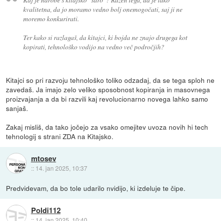
kvalitetna, da jo moramo vedno bolj onemogočati, saj ji ne
moremo konkurirati.
Ter kako si razlagaš, da kitajci, ki bojda ne znajo drugega kot
kopirati, tehnološko vodijo na vedno več področjih?
Kitajci so pri razvoju tehnološko toliko odzadaj, da se tega sploh ne
zavedaš. Ja imajo zelo veliko sposobnost kopiranja in masovnega
proizvajanja a da bi razvili kaj revolucionarno novega lahko samo
sanjaš.
Zakaj misliš, da tako jočejo za vsako omejitev uvoza novih hi tech
tehnologij s strani ZDA na Kitajsko.
mtosev
::
14. jan 2025, 10:37
Predvidevam, da bo tole udarilo nvidijo, ki izdeluje te čipe.
Poldi112
::
14. jan 2025, 10:40