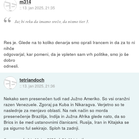
m314
::
13. jan 2025, 21:35
Jaz bi reku da imamo srečo, da nismo tier 3.
Res je. Glede na to koliko denarja smo oprali Irancem in da za to ni
nihče
odgovarjal, kar pomeni, da je vpleten sam vrh politike, smo jo še
dobro
odnesli.
tetriandoch
::
13. jan 2025, 21:36
Nekako sem presenečen tudi nad Južno Ameriko. So vsi oranžni
razen Venezuele. Zgoraj pa Kuba in Nikaragva. Verjetno so te
naslednje za menjavo oblasti. Na nek način so morda
presenečenje Brazilija, Indija in Južna Afrika glede nato, da so
Brics in še med ustanovnimi članicami. Rusija, Iran in Kitajska se
pa sigurno ful sekirajo. Sploh ta zadnji.