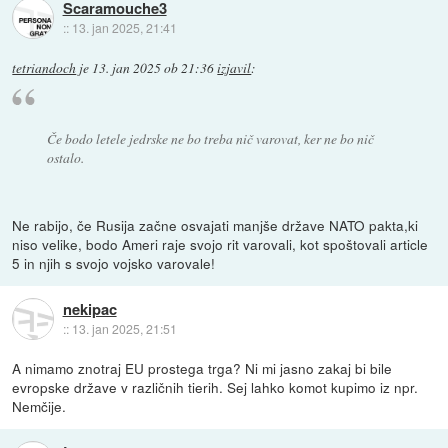
Scaramouche3
::
13. jan 2025, 21:41
tetriandoch
je
13. jan 2025 ob 21:36
izjavil
:
Če bodo letele jedrske ne bo treba nič varovat, ker ne bo nič
ostalo.
Ne rabijo, če Rusija začne osvajati manjše države NATO pakta,ki
niso velike, bodo Ameri raje svojo rit varovali, kot spoštovali article
5 in njih s svojo vojsko varovale!
nekipac
::
13. jan 2025, 21:51
A nimamo znotraj EU prostega trga? Ni mi jasno zakaj bi bile
evropske države v različnih tierih. Sej lahko komot kupimo iz npr.
Nemčije.