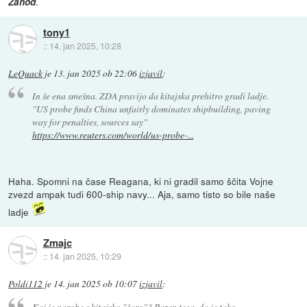
.
Zahod
tony1
::
14. jan 2025, 10:28
LeQuack
je
13. jan 2025 ob 22:06
izjavil
:
In še ena smešna. ZDA pravijo da kitajska prehitro gradi ladje.
"US probe finds China unfairly dominates shipbuilding, paving
way for penalties, sources say"
https://www.reuters.com/world/us-probe-...
Haha. Spomni na čase Reagana, ki ni gradil samo ščita Vojne
zvezd ampak tudi 600-ship navy... Aja, samo tisto so bile naše
ladje
Zmajc
::
14. jan 2025, 10:29
Poldi112
je
14. jan 2025 ob 10:07
izjavil
:
Kaj je narobe s kitajsko "šaro"? Razen tega, da je tako