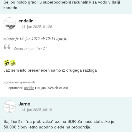
Sej bo holob gradil u superpodnebni računalnik za vodo v Italiji
kaneda.
endelin
::
14. jan 2025, 01:26
mtosev
je
13. jan 2025 ob 20:14
izjavil
:
Zakaj smo mi tier 2?
Jaz sem isto presenečen samo iz drugega razloga
Zgodovina sprememb…
spremenil:
endelin
(
14. jan 2025 ob 01:34
)
Jarno
::
14. jan 2025, 06:19
Saj Tier2 ni "na prebivalca" oz. na BDP. Za naše statistike je
50.000 čipov letno ugodno glede na proporcije.