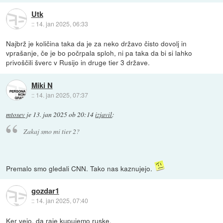
Utk
::
14. jan 2025, 06:33
Najbrž je količina taka da je za neko državo čisto dovolj in
vprašanje, če je bo počrpala sploh, ni pa taka da bi si lahko
privoščili šverc v Rusijo in druge tier 3 države.
Miki N
::
14. jan 2025, 07:37
mtosev
je
13. jan 2025 ob 20:14
izjavil
:
Zakaj smo mi tier 2?
Premalo smo gledali CNN. Tako nas kaznujejo.
gozdar1
::
14. jan 2025, 07:40
Ker vejo, da raje kupujemo ruske.