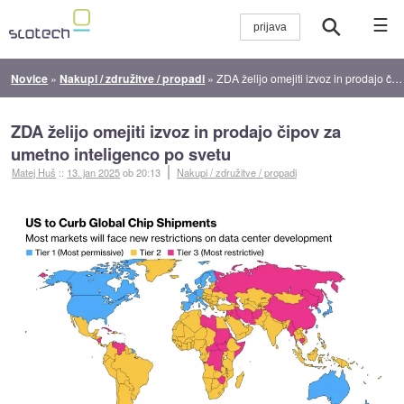
☰
Novice
»
Nakupi / združitve / propadi
»
ZDA želijo omejiti izvoz in prodajo čipov za umetno inteligenco po svetu
ZDA želijo omejiti izvoz in prodajo čipov za
umetno inteligenco po svetu
Matej Huš
::
13. jan 2025
ob 20:13
Nakupi / združitve / propadi