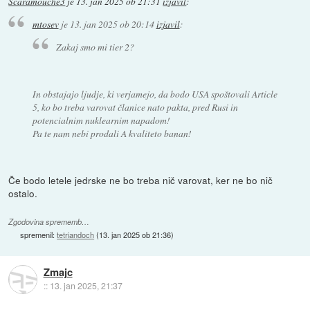
Scaramouche3
je
13. jan 2025 ob 21:31
izjavil
:
mtosev
je
13. jan 2025 ob 20:14
izjavil
:
Zakaj smo mi tier 2?
In obstajajo ljudje, ki verjamejo, da bodo USA spoštovali Article
5, ko bo treba varovat članice nato pakta, pred Rusi in
potencialnim nuklearnim napadom!
Pa te nam nebi prodali A kvaliteto banan!
Če bodo letele jedrske ne bo treba nič varovat, ker ne bo nič
ostalo.
Zgodovina sprememb…
spremenil:
tetriandoch
(
13. jan 2025 ob 21:36
)
Zmajc
::
13. jan 2025, 21:37