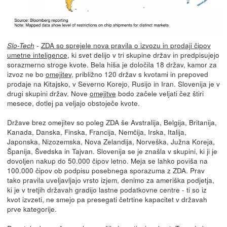
-
ZDA so sprejele nova pravila o izvozu in prodaji čipov
Slo-Tech
umetne inteligence
, ki svet delijo v tri skupine držav in predpisujejo
sorazmerno stroge kvote. Bela hiša je določila 18 držav, kamor za
izvoz ne bo
omejitev
, približno 120 držav s kvotami in prepoved
prodaje na Kitajsko, v Severno Korejo, Rusijo in Iran. Slovenija je v
drugi skupini držav. Nove
omejitve
bodo začele veljati čez štiri
mesece, dotlej pa veljajo obstoječe kvote.
Države brez omejitev so poleg ZDA še Avstralija, Belgija, Britanija,
Kanada, Danska, Finska, Francija, Nemčija, Irska, Italija,
Japonska, Nizozemska, Nova Zelandija, Norveška, Južna Koreja,
Španija, Švedska in Tajvan. Slovenija se je znašla v skupini, ki ji je
dovoljen nakup do 50.000 čipov letno. Meja se lahko poviša na
100.000 čipov ob podpisu posebnega sporazuma z ZDA. Prav
tako pravila uveljavljajo vrsto izjem, denimo za ameriška podjetja,
ki je v tretjih državah gradijo lastne podatkovne centre - ti so iz
kvot izvzeti, ne smejo pa presegati četrtine kapacitet v državah
prve kategorije.