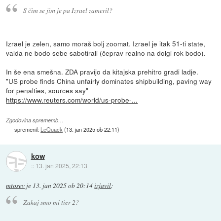
S čim se jim je pa Izrael zameril?
Izrael je zelen, samo moraš bolj zoomat. Izrael je itak 51-ti state,
valda ne bodo sebe sabotirali (čeprav realno na dolgi rok bodo).
In še ena smešna. ZDA pravijo da kitajska prehitro gradi ladje.
"US probe finds China unfairly dominates shipbuilding, paving way
for penalties, sources say"
https://www.reuters.com/world/us-probe-...
Zgodovina sprememb…
spremenil:
LeQuack
(
13. jan 2025 ob 22:11
)
kow
::
13. jan 2025, 22:13
mtosev
je
13. jan 2025 ob 20:14
izjavil
:
Zakaj smo mi tier 2?