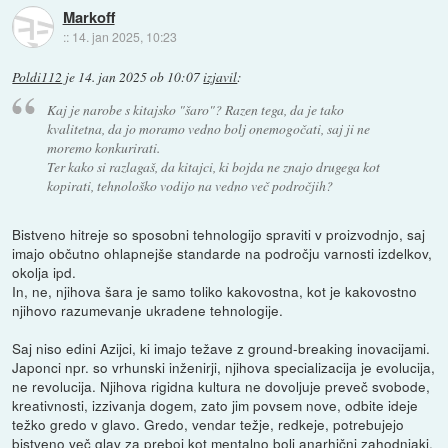
Markoff
::
14. jan 2025, 10:23
Poldi112
je
14. jan 2025 ob 10:07
izjavil
:
Kaj je narobe s kitajsko "šaro"? Razen tega, da je tako
kvalitetna, da jo moramo vedno bolj onemogočati, saj ji ne
moremo konkurirati.
Ter kako si razlagaš, da kitajci, ki bojda ne znajo drugega kot
kopirati, tehnološko vodijo na vedno več področjih?
Bistveno hitreje so sposobni tehnologijo spraviti v proizvodnjo, saj
imajo občutno ohlapnejše standarde na področju varnosti izdelkov,
okolja ipd.
In, ne, njihova šara je samo toliko kakovostna, kot je kakovostno
njihovo razumevanje ukradene tehnologije.
Saj niso edini Azijci, ki imajo težave z ground-breaking inovacijami.
Japonci npr. so vrhunski inženirji, njihova specializacija je evolucija,
ne revolucija. Njihova rigidna kultura ne dovoljuje preveč svobode,
kreativnosti, izzivanja dogem, zato jim povsem nove, odbite ideje
težko gredo v glavo. Gredo, vendar težje, redkeje, potrebujejo
bistveno več glav za preboj kot mentalno bolj anarhični zahodnjaki.