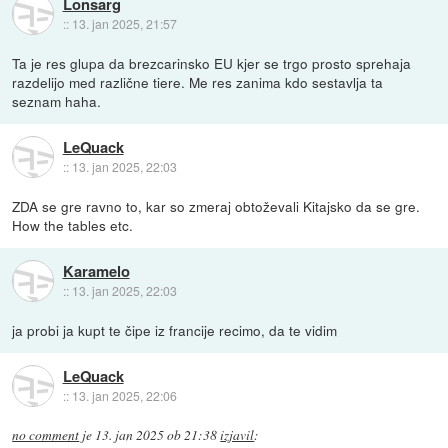
Lonsarg
::
13. jan 2025, 21:57
Ta je res glupa da brezcarinsko EU kjer se trgo prosto sprehaja
razdelijo med različne tiere. Me res zanima kdo sestavlja ta
seznam haha.
LeQuack
::
13. jan 2025, 22:03
ZDA se gre ravno to, kar so zmeraj obtoževali Kitajsko da se gre.
How the tables etc.
Karamelo
::
13. jan 2025, 22:03
ja probi ja kupt te čipe iz francije recimo, da te vidim
LeQuack
::
13. jan 2025, 22:06
no comment
je
13. jan 2025 ob 21:38
izjavil
: