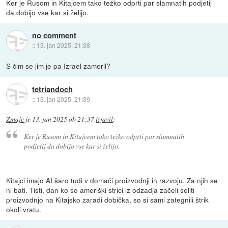
Ker je Rusom in Kitajcem tako težko odprti par slamnatih podjetij
da dobijo vse kar si želijo.
no comment
::
13. jan 2025, 21:38
S čim se jim je pa Izrael zameril?
tetriandoch
::
13. jan 2025, 21:39
Zmajc
je
13. jan 2025 ob 21:37
izjavil
:
Ker je Rusom in Kitajcem tako težko odprti par slamnatih
podjetij da dobijo vse kar si želijo.
Kitajci imajo AI šaro tudi v domači proizvodnji in razvoju. Za njih se
ni bati. Tisti, dan ko so ameriški strici iz odzadja začeli seliti
proizvodnjo na Kitajsko zaradi dobička, so si sami zategnili štrik
okoli vratu.