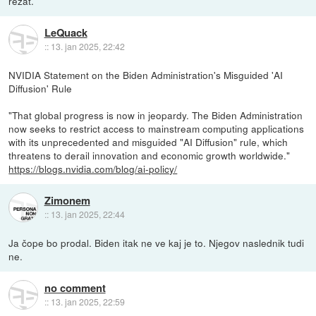
rezat.
LeQuack
::
13. jan 2025, 22:42
NVIDIA Statement on the Biden Administration's Misguided 'AI
Diffusion' Rule
"That global progress is now in jeopardy. The Biden Administration
now seeks to restrict access to mainstream computing applications
with its unprecedented and misguided "AI Diffusion" rule, which
threatens to derail innovation and economic growth worldwide."
https://blogs.nvidia.com/blog/ai-policy/
Zimonem
::
13. jan 2025, 22:44
Ja čope bo prodal. Biden itak ne ve kaj je to. Njegov naslednik tudi
ne.
no comment
::
13. jan 2025, 22:59