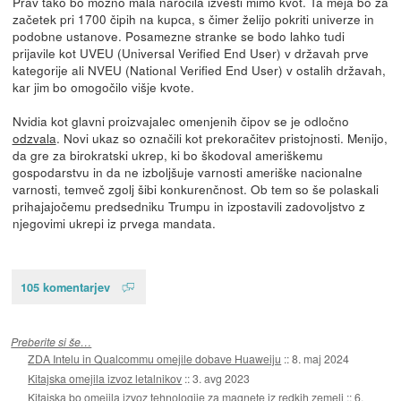
Prav tako bo možno mala naročila izvesti mimo kvot. Ta meja bo za
začetek pri 1700 čipih na kupca, s čimer želijo pokriti univerze in
podobne ustanove. Posamezne stranke se bodo lahko tudi
prijavile kot UVEU (Universal Verified End User) v državah prve
kategorije ali NVEU (National Verified End User) v ostalih državah,
kar jim bo omogočilo višje kvote.
Nvidia kot glavni proizvajalec omenjenih čipov se je odločno
odzvala
. Novi ukaz so označili kot prekoračitev pristojnosti. Menijo,
da gre za birokratski ukrep, ki bo škodoval ameriškemu
gospodarstvu in da ne izboljšuje varnosti ameriške nacionalne
varnosti, temveč zgolj šibi konkurenčnost. Ob tem so še polaskali
prihajajočemu predsedniku Trumpu in izpostavili zadovoljstvo z
njegovimi ukrepi iz prvega mandata.
105 komentarjev
Preberite si še…
ZDA Intelu in Qualcommu omejile dobave Huaweiju
::
8. maj 2024
Kitajska omejila izvoz letalnikov
::
3. avg 2023
Kitajska bo omejila izvoz tehnologije za magnete iz redkih zemelj
::
6.