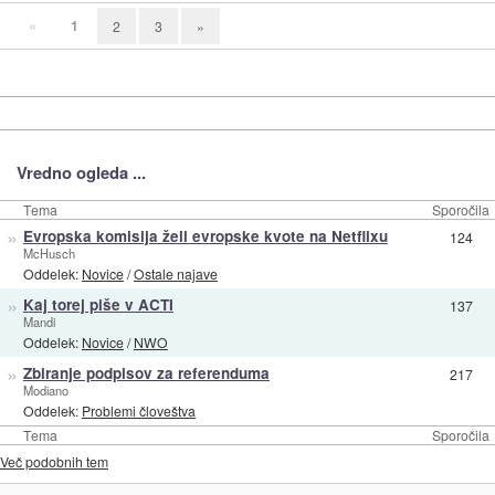
«
1
2
3
»
Vredno ogleda ...
Tema
Sporočila
»
Evropska komisija želi evropske kvote na Netflixu
124
McHusch
Oddelek:
Novice
/
Ostale najave
»
Kaj torej piše v ACTI
137
Mandi
Oddelek:
Novice
/
NWO
»
Zbiranje podpisov za referenduma
217
Modiano
Oddelek:
Problemi človeštva
Tema
Sporočila
Več podobnih tem