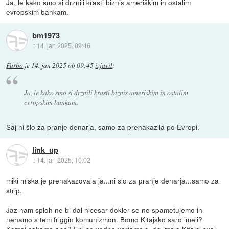
Ja, le kako smo si drznili krasti biznis ameriškim in ostalim
evropskim bankam.
bm1973
::
14. jan 2025, 09:46
Furbo
je
14. jan 2025 ob 09:45
izjavil
:
Ja, le kako smo si drznili krasti biznis ameriškim in ostalim
evropskim bankam.
Saj ni šlo za pranje denarja, samo za prenakazila po Evropi.
link_up
::
14. jan 2025, 10:02
miki miska je prenakazovala ja...ni slo za pranje denarja...samo za
strip.
Jaz nam sploh ne bi dal nicesar dokler se ne spametujemo in
nehamo s tem friggin komunizmon. Bomo Kitajsko saro imeli?
Komaj cakamo ane? Eni se vedno verjamejo, da imajo Kitajci svoj