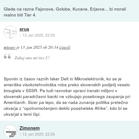
Glede na razne Fajonove, Golobe, Kucane, Erjavce... bi morali
realno biti Tier 4.
srus
::
13. jan 2025, 22:33
mtosev
je
13. jan 2025 ob 20:14
izjavil
:
Zakaj smo mi tier 2?
Spomin iz časov raznih Isker Delt in Mikroelektronik, ko se je
ameriška visokotehnološka roba preko slovenskih podjetij veselo
šmuglala v SSSR. Pa tudi ravnokar oprani iranski milijoni v
slovenski paradržavni banki ne vzbujajo posebnega zaupanja pri
Američanih. Sicer pa lepo, da se naša zunanja politika pretežno
ukvarja z “opolnomočenjem deklic posahelske Afrike”, kdo bi se
ukvarjal s temi čipi.
Zimonem
::
13. jan 2025, 22:36