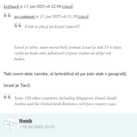
LeQuack
je
13. jan 2025 ob 22:06
izjavil
:
no comment
je
13. jan 2025 ob 21:38
izjavil
:
S čim se jim je pa Izrael zameril?
Izrael je zelen, samo moraš bolj zoomat. Izrael je itak 51-ti state,
valda ne bodo sebe sabotirali (čeprav realno na dolgi rok
bodo).
Tebi zoom dela narobe, si farbnblind ali pa zelo slab v geografiji.
Izrael je Tier2.
Some 120 other countries, including Singapore, Israel, Saudi
Arabia and the United Arab Emirates, will face country caps.
Nwajk
::
13. jan 2025, 23:15