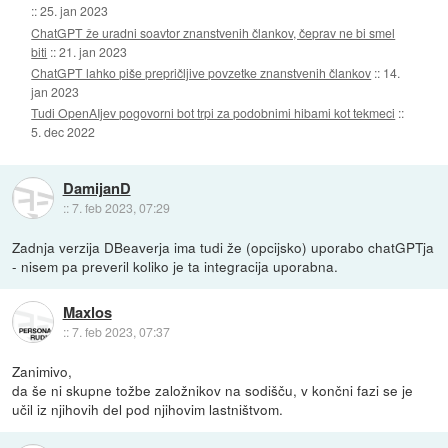
::
25. jan 2023
ChatGPT že uradni soavtor znanstvenih člankov, čeprav ne bi smel
biti
::
21. jan 2023
ChatGPT lahko piše prepričljive povzetke znanstvenih člankov
::
14.
jan 2023
Tudi OpenAIjev pogovorni bot trpi za podobnimi hibami kot tekmeci
::
5. dec 2022
DamijanD
::
7. feb 2023, 07:29
Zadnja verzija DBeaverja ima tudi že (opcijsko) uporabo chatGPTja
- nisem pa preveril koliko je ta integracija uporabna.
Maxlos
::
7. feb 2023, 07:37
Zanimivo,
da še ni skupne tožbe založnikov na sodišču, v končni fazi se je
učil iz njihovih del pod njihovim lastništvom.