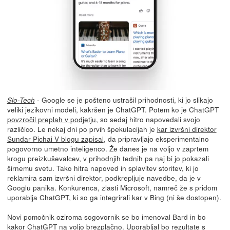
- Google se je pošteno ustrašil prihodnosti, ki jo slikajo
Slo-Tech
veliki jezikovni modeli, kakršen je ChatGPT. Potem ko je ChatGPT
povzročil preplah v podjetju
, so sedaj hitro napovedali svojo
različico. Le nekaj dni po prvih špekulacijah je
kar izvršni direktor
Sundar Pichai V blogu zapisal
, da pripravljajo eksperimentalno
pogovorno umetno inteligenco. Že danes je na voljo v zaprtem
krogu preizkuševalcev, v prihodnjih tednih pa naj bi jo pokazali
širnemu svetu. Tako hitra napoved in splavitev storitev, ki jo
reklamira sam izvršni direktor, podkrepljuje navedbe, da je v
Googlu panika. Konkurenca, zlasti Microsoft, namreč že s pridom
uporablja ChatGPT, ki so ga integrirali kar v Bing (ni še dostopen).
Novi pomočnik oziroma sogovornik se bo imenoval Bard in bo
kakor ChatGPT na voljo brezplačno. Uporabljal bo rezultate s