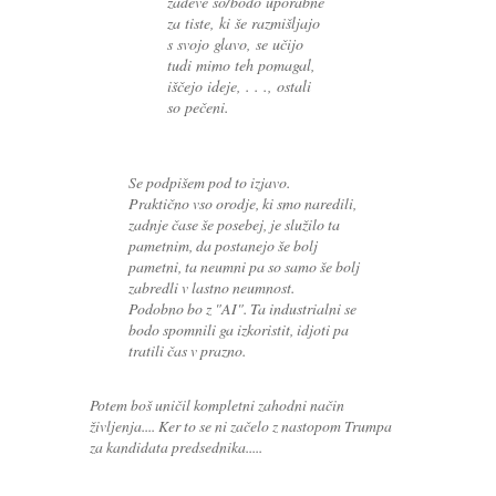
zadeve so/bodo uporabne
za tiste, ki še razmišljajo
s svojo glavo, se učijo
tudi mimo teh pomagal,
iščejo ideje, . . ., ostali
so pečeni.
Se podpišem pod to izjavo.
Praktično vso orodje, ki smo naredili,
zadnje čase še posebej, je služilo ta
pametnim, da postanejo še bolj
pametni, ta neumni pa so samo še bolj
zabredli v lastno neumnost.
Podobno bo z "AI". Ta industrialni se
bodo spomnili ga izkoristit, idjoti pa
tratili čas v prazno.
Potem boš uničil kompletni zahodni način
življenja.... Ker to se ni začelo z nastopom Trumpa
za kandidata predsednika.....