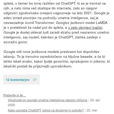
spleta, v čemer bo torej različen od ChatGPT, ki se je treniral na
njih, a nato nima več dostopa do interneta, zato so njegovi
odgovori zgodovinsko omejeni najpozneje na leto 2021. Google je
eden izmed pionirjev na področju umetne inteligence, saj je
navsezadnje izumil Transformer. Googlov jezikovni model LaMDA
je v preteklosti že našel pot do spleta, a
v zelo okrnjeni inačici
.
Google je doslej okleval tudi zaradi strahu pred nesramno umetno
inteligenco, saj modeli, kakršen je ChatGPT, zlahka zaidejo v
sovražni govor.
Google vidi nove jezikovne modele predvsem kot dopolnitev
iskanju. To je trenutno osredotočeno na ključne besede, a če bi
lahko iskali enako, kakor ljudje govorimo, sprašujemo in pišemo, bi
iskalniki postali še prijaznejši uporabnikom.
12 komentarjev
Preberite si še…
Vljudnosti pri uporabi umetne inteligence stanejo milijone
::
25. apr
2025
Kako uporaba ChatGPT vpliva na druženje in počutje?
::
22. mar