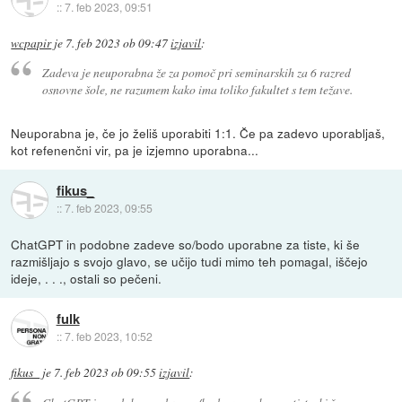
::
7. feb 2023, 09:51
wcpapir
je
7. feb 2023 ob 09:47
izjavil
:
Zadeva je neuporabna že za pomoč pri seminarskih za 6 razred
osnovne šole, ne razumem kako ima toliko fakultet s tem težave.
Neuporabna je, če jo želiš uporabiti 1:1. Če pa zadevo uporabljaš,
kot refenenčni vir, pa je izjemno uporabna...
fikus_
::
7. feb 2023, 09:55
ChatGPT in podobne zadeve so/bodo uporabne za tiste, ki še
razmišljajo s svojo glavo, se učijo tudi mimo teh pomagal, iščejo
ideje, . . ., ostali so pečeni.
fulk
::
7. feb 2023, 10:52
fikus_
je
7. feb 2023 ob 09:55
izjavil
: