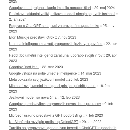
2025
Googlovo nadgrajeno iskanje ima sila neroden štart
::
29. maj 2024
Raziskava: aktualni veliki jezikovni modeli nimajo pojavnih lastnosti
::
2. jan 2024
Pogovor s ChatGPT sedaj tudi za brezplačne uporabnike
::
25. nov
2023
Elon Musk je predstavil Grok
::
7. nov 2023
Umetna inteligenca zna več programskih jezikov, a površno
::
22. apr
2023
Reddit bo umetni inteligenci zaračunal uporabo svojih virov
::
20. apr
2023
Googlov Bard je tu
::
22. mar 2023
Google vstopa na polje umetne inteligence
::
14. mar 2023
Meta pokazala svoj jezikovni model
::
25. feb 2023
Microsoft svoji umetni inteligenci prisiljen pristriči peruti
::
18. feb
2023
Jezikovni modeli so nova črna
::
12. feb 2023
Googlova predstavitev programskih novosti brez pretresov
::
9. feb
2023
Microsoft uradno predstavil z GPT podprt Bing
::
7. feb 2023
Na Stanfordu razvijajo protistrup DetectGPT
::
29. jan 2023
Turnitin bo prepoznaval generativna besedila ChatGPT in podobnih