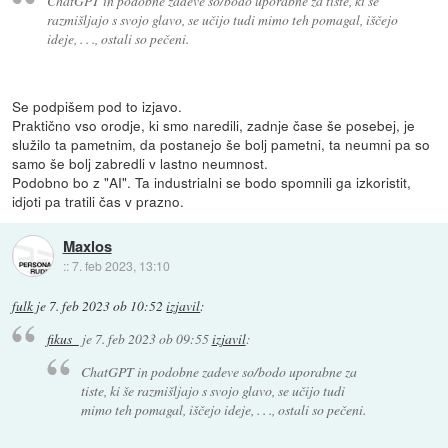
ChatGPT in podobne zadeve so/bodo uporabne za tiste, ki še
razmišljajo s svojo glavo, se učijo tudi mimo teh pomagal, iščejo
ideje, . . ., ostali so pečeni.
Se podpišem pod to izjavo.
Praktično vso orodje, ki smo naredili, zadnje čase še posebej, je
služilo ta pametnim, da postanejo še bolj pametni, ta neumni pa so
samo še bolj zabredli v lastno neumnost.
Podobno bo z "AI". Ta industrialni se bodo spomnili ga izkoristit,
idjoti pa tratili čas v prazno.
Maxlos
::
7. feb 2023, 13:10
fulk
je
7. feb 2023 ob 10:52
izjavil
:
fikus_
je
7. feb 2023 ob 09:55
izjavil
:
ChatGPT in podobne zadeve so/bodo uporabne za
tiste, ki še razmišljajo s svojo glavo, se učijo tudi
mimo teh pomagal, iščejo ideje, . . ., ostali so pečeni.