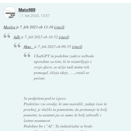
Mato989
::
7. feb 2023, 13:57
Maxlos
je
7. feb 2023 ob 13:10
izjavil
:
fulk
je
7. feb 2023 ob 10:52
izjavil
:
fikus_
je
7. feb 2023 ob 09:55
izjavil
:
ChatGPT in podobne zadeve so/bodo
uporabne za tiste, ki še razmišljajo s
svojo glavo, se učijo tudi mimo teh
pomagal, iščejo ideje, . . ., ostali so
pečeni.
Se podpišem pod to izjavo.
Praktično vso orodje, ki smo naredili, zadnje čase še
posebej, je služilo ta pametnim, da postanejo še bolj
pametni, ta neumni pa so samo še bolj zabredli v
lastno neumnost.
Podobno bo z "AI". Ta industrialni se bodo