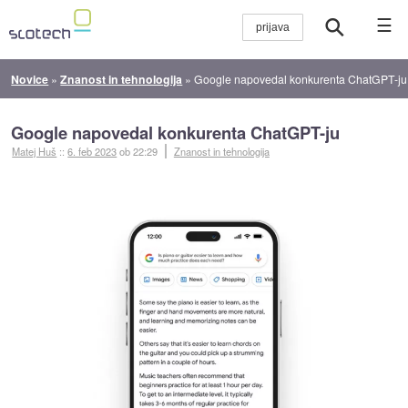
☰
Novice
»
Znanost in tehnologija
»
Google napovedal konkurenta ChatGPT-ju
Google napovedal konkurenta ChatGPT-ju
Matej Huš
::
6. feb 2023
ob 22:29
Znanost in tehnologija