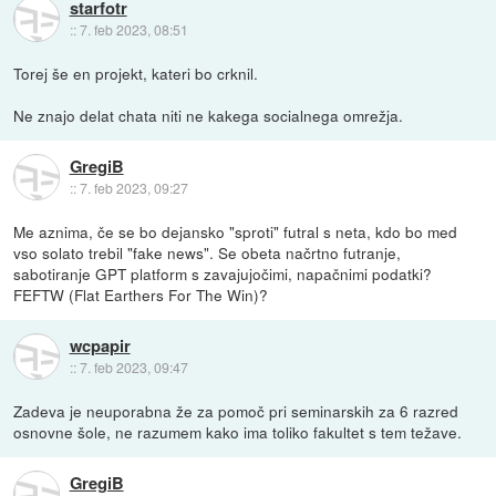
starfotr
::
7. feb 2023, 08:51
Torej še en projekt, kateri bo crknil.
Ne znajo delat chata niti ne kakega socialnega omrežja.
GregiB
::
7. feb 2023, 09:27
Me aznima, če se bo dejansko "sproti" futral s neta, kdo bo med
vso solato trebil "fake news". Se obeta načrtno futranje,
sabotiranje GPT platform s zavajujočimi, napačnimi podatki?
FEFTW (Flat Earthers For The Win)?
wcpapir
::
7. feb 2023, 09:47
Zadeva je neuporabna že za pomoč pri seminarskih za 6 razred
osnovne šole, ne razumem kako ima toliko fakultet s tem težave.
GregiB