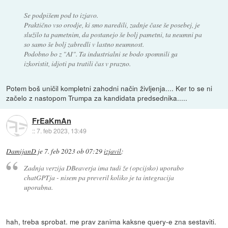
Se podpišem pod to izjavo.
Praktično vso orodje, ki smo naredili, zadnje čase še posebej, je
služilo ta pametnim, da postanejo še bolj pametni, ta neumni pa
so samo še bolj zabredli v lastno neumnost.
Podobno bo z "AI". Ta industrialni se bodo spomnili ga
izkoristit, idjoti pa tratili čas v prazno.
Potem boš uničil kompletni zahodni način življenja.... Ker to se ni
začelo z nastopom Trumpa za kandidata predsednika.....
FrEaKmAn
::
7. feb 2023, 13:49
DamijanD
je
7. feb 2023 ob 07:29
izjavil
:
Zadnja verzija DBeaverja ima tudi že (opcijsko) uporabo
chatGPTja - nisem pa preveril koliko je ta integracija
uporabna.
hah, treba sprobat. me prav zanima kaksne query-e zna sestaviti.