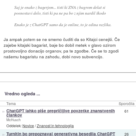
Saj je enako z bagerjem... tisti ki ZNA z bagrom delat si
poenostavi delo, tisti ki pa ne pa bo z njim nardil škodo
Enako je z ChatGPT samo da je online, to je edina razlika.
Ja ampak potem se ne smemo čuditi da so Kitajci cenejši. Če
zajebe kitajski bagarist, baje bo dobil metek v glavo ozirom
prostovoljno donacijo organov, pa te zgodbe. Če se to zgodi
našemu bagaristu na zahodu, dobi novo subvencijo.
Vredno ogleda ...
Tema
Sporočila
»
ChatGPT lahko piše prepričljive povzetke znanstvenih
61
člankov
McHusch
Oddelek:
Novice
/
Znanost in tehnologija
»
Turnitin bo prepoznaval generativna besedila ChatGPT
26