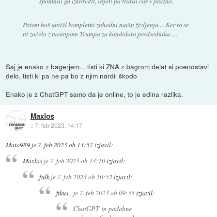
spomnili ga izkoristit, idjoti pa tratili čas v prazno.
Potem boš uničil kompletni zahodni način življenja.... Ker to se
ni začelo z nastopom Trumpa za kandidata predsednika.....
Saj je enako z bagerjem... tisti ki ZNA z bagrom delat si poenostavi
delo, tisti ki pa ne pa bo z njim nardil škodo
Enako je z ChatGPT samo da je online, to je edina razlika.
Maxlos
::
7. feb 2023, 14:17
Mato989
je
7. feb 2023 ob 13:57
izjavil
:
Maxlos
je
7. feb 2023 ob 13:10
izjavil
:
fulk
je
7. feb 2023 ob 10:52
izjavil
:
fikus_
je
7. feb 2023 ob 09:55
izjavil
:
ChatGPT in podobne