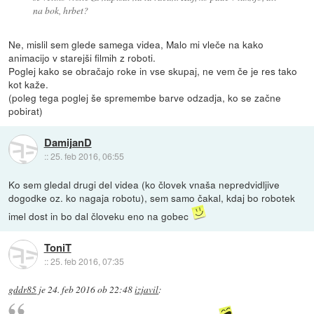
na bok, hrbet?
Ne, mislil sem glede samega videa, Malo mi vleče na kako
animacijo v starejši filmih z roboti.
Poglej kako se obračajo roke in vse skupaj, ne vem če je res tako
kot kaže.
(poleg tega poglej še spremembe barve odzadja, ko se začne
pobirat)
DamijanD
::
25. feb 2016, 06:55
Ko sem gledal drugi del videa (ko človek vnaša nepredvidljive
dogodke oz. ko nagaja robotu), sem samo čakal, kdaj bo robotek
imel dost in bo dal človeku eno na gobec
ToniT
::
25. feb 2016, 07:35
gddr85
je
24. feb 2016 ob 22:48
izjavil
: