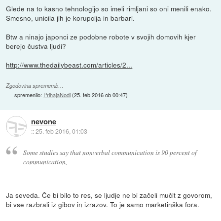
Glede na to kasno tehnologijo so imeli rimljani so oni menili enako.
Smesno, unicila jih je korupcija in barbari.
Btw a ninajo japonci ze podobne robote v svojih domovih kjer
berejo čustva ljudi?
http://www.thedailybeast.com/articles/2...
Zgodovina sprememb…
spremenilo:
PrihajaNodi
(
25. feb 2016 ob 00:47
)
nevone
::
25. feb 2016, 01:03
Some studies say that nonverbal communication is 90 percent of
communication,
Ja seveda. Če bi bilo to res, se ljudje ne bi začeli mučit z govorom,
bi vse razbrali iz gibov in izrazov. To je samo marketinška fora.