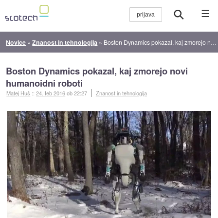
☰
Novice
»
Znanost in tehnologija
»
Boston Dynamics pokazal, kaj zmorejo novi humanoidni roboti
Boston Dynamics pokazal, kaj zmorejo novi
humanoidni roboti
Matej Huš
::
24. feb 2016
ob 22:27
Znanost in tehnologija