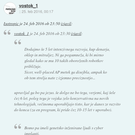
vostok_1
::
25. feb 2016, 00:17
Isotropic
je
24. feb 2016 ob 23:50
izjavil
:
vostok_1
je
24. feb 2016 ob 23:30
izjavil
:
Dodajmo še 5 let intenzivnega razvoja, kup denarja,
oklep in mitraljez. Ni ga pogumneža, ki bi mirno
gledal kako se mu 10 takih oboroženih robotkov
približuje.
Sicer, well-placed AP metek ga disejbla, ampak ko
ob tem strelja nate z izjemno preciznostjo...
upravljal ga bo pa jezus. še dolgo ne bo tega, verjemi, kaj šele
čez 6 let. poleg tega je vojska zelo konzervativna na novih
tehnologijah, večinoma uporabljajo tisto, kar je danes ze razvito
do konca (za en program, ki pride čez 10-15 let v uporabo).
Bomo pa imeli genetsko inženirane ljudi s cyber
implanti.