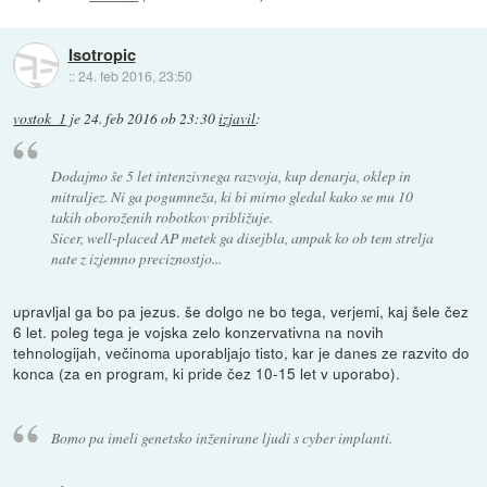
Isotropic
::
24. feb 2016, 23:50
vostok_1
je
24. feb 2016 ob 23:30
izjavil
:
Dodajmo še 5 let intenzivnega razvoja, kup denarja, oklep in
mitraljez. Ni ga pogumneža, ki bi mirno gledal kako se mu 10
takih oboroženih robotkov približuje.
Sicer, well-placed AP metek ga disejbla, ampak ko ob tem strelja
nate z izjemno preciznostjo...
upravljal ga bo pa jezus. še dolgo ne bo tega, verjemi, kaj šele čez
6 let. poleg tega je vojska zelo konzervativna na novih
tehnologijah, večinoma uporabljajo tisto, kar je danes ze razvito do
konca (za en program, ki pride čez 10-15 let v uporabo).
Bomo pa imeli genetsko inženirane ljudi s cyber implanti.