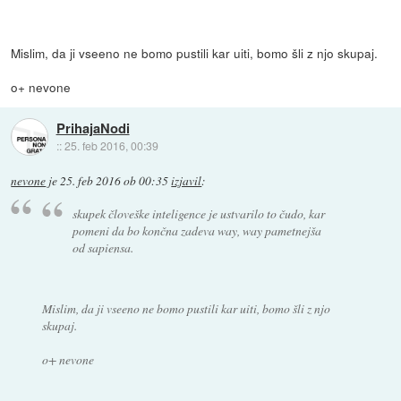
Mislim, da ji vseeno ne bomo pustili kar uiti, bomo šli z njo skupaj.
o+ nevone
PrihajaNodi
::
25. feb 2016, 00:39
nevone
je
25. feb 2016 ob 00:35
izjavil
:
skupek človeške inteligence je ustvarilo to čudo, kar
pomeni da bo končna zadeva way, way pametnejša
od sapiensa.
Mislim, da ji vseeno ne bomo pustili kar uiti, bomo šli z njo
skupaj.
o+ nevone