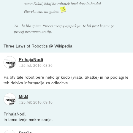
samo čakal, kdaj bo robotek imel dost in bo dal
človeku eno na gobec
To... bi blo špica. Precej creepy ampak ja. Je bil prot koncu že
precej nesramen un tip.
Three Laws of Robotics @ Wikipedia
PrihajaNodi
::
25. feb 2016, 08:36
Pa btv tale robot bere neko qr kodo (vrata. Skatke) in na podlagi le
teh dobiva informacije za odlocitve.
Mr.B
::
25. feb 2016, 09:16
PrihajaNodi,
ta tema tvoje mokre sanje.
ProGo