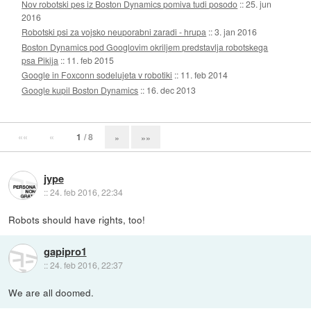
Nov robotski pes iz Boston Dynamics pomiva tudi posodo
::
25. jun
2016
Robotski psi za vojsko neuporabni zaradi - hrupa
::
3. jan 2016
Boston Dynamics pod Googlovim okriljem predstavlja robotskega
psa Pikija
::
11. feb 2015
Google in Foxconn sodelujeta v robotiki
::
11. feb 2014
Google kupil Boston Dynamics
::
16. dec 2013
««
«
1
/ 8
»
»»
jype
::
24. feb 2016, 22:34
Robots should have rights, too!
gapipro1
::
24. feb 2016, 22:37
We are all doomed.