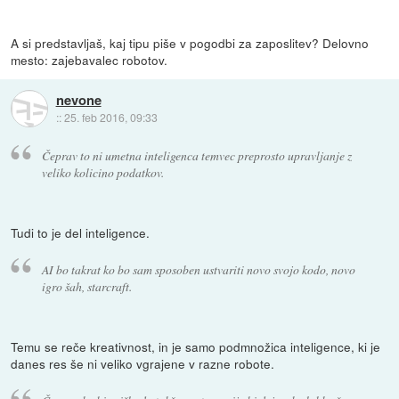
A si predstavljaš, kaj tipu piše v pogodbi za zaposlitev? Delovno
mesto: zajebavalec robotov.
nevone
::
25. feb 2016, 09:33
Čeprav to ni umetna inteligenca temvec preprosto upravljanje z
veliko kolicino podatkov.
Tudi to je del inteligence.
AI bo takrat ko bo sam sposoben ustvariti novo svojo kodo, novo
igro šah, starcraft.
Temu se reče kreativnost, in je samo podmnožica inteligence, ki je
danes res še ni veliko vgrajene v razne robote.