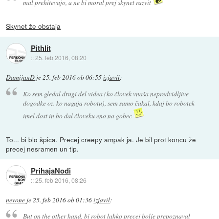
mal prehitevajo, a ne bi moral prej skynet razvit
Skynet že obstaja
Pithlit
::
25. feb 2016, 08:20
DamijanD
je
25. feb 2016 ob 06:55
izjavil
:
Ko sem gledal drugi del videa (ko človek vnaša nepredvidljive
dogodke oz. ko nagaja robotu), sem samo čakal, kdaj bo robotek
imel dost in bo dal človeku eno na gobec
To... bi blo špica. Precej creepy ampak ja. Je bil prot koncu že
precej nesramen un tip.
PrihajaNodi
::
25. feb 2016, 08:26
nevone
je
25. feb 2016 ob 01:36
izjavil
:
But on the other hand, bi robot lahko precej bolje prepoznaval