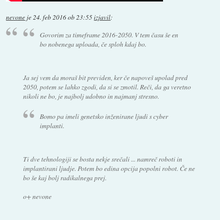
nevone
je
24. feb 2016 ob 23:55
izjavil
:
Govorim za timeframe 2016-2050. V tem času še en
bo nobenega uploada, če sploh kdaj bo.
Ja sej vem da moraš bit previden, ker če napoveš upolad pred
2050, potem se lahko zgodi, da si se zmotil. Reči, da ga veretno
nikoli ne bo, je najbolj udobno in najmanj stresno.
Bomo pa imeli genetsko inženirane ljudi s cyber
implanti.
Ti dve tehnologiji se bosta nekje srečali ... namreč roboti in
implantirani ljudje. Potem bo edina opcija popolni robot. Če ne
bo še kaj bolj radikalnega prej.
o+ nevone