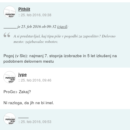
Pithlit
::
25. feb 2016, 09:38
je
25. feb 2016 ob 09:32
izjavil
:
A si predstavljaš, kaj tipu piše v pogodbi za zaposlitev? Delovno
mesto: zajebavalec robotov.
Pogoj (v Slo): najmanj 7. stopnja izobrazbe in 5 let izkušenj na
podobnem delovnem mestu
jype
::
25. feb 2016, 09:46
ProGo> Zakaj?
Ni razloga, da jih ne bi imel.
::
25. feb 2016, 09:53