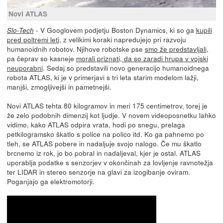
Novi ATLAS
- V Googlovem podjetju Boston Dynamics, ki so ga
kupili
Slo-Tech
pred poltremi leti
, z velikimi koraki napredujejo pri razvoju
humanoidnih robotov. Njihove robotske pse
smo že predstavljali
,
pa čeprav so kasneje
morali priznati, da so zaradi hrupa v vojski
neuporabni
. Sedaj so predstavili novo generacijo humanoidnega
robota ATLAS, ki je v primerjavi s tri leta starim modelom lažji,
manjši, zmogljivejši in pametnejši.
Novi ATLAS tehta 80 kilogramov in meri 175 centimetrov, torej je
že zelo podobnih dimenzij kot ljudje. V novem videoposnetku lahko
vidimo, kako ATLAS odpira vrata, hodi po snegu, prelaga
petkilogramsko škatlo s police na polico itd. Ko ga pahnemo po
tleh, se ATLAS pobere in nadaljuje svojo nalogo. Če mu škatlo
brcnemo iz rok, jo bo pobral in nadaljeval, kjer je ostal. ATLAS
uporablja podatke s senzorjev v okončinah za lovljenje ravnotežja
ter LIDAR in stereo senzorje na glavi za izogibanje oviram.
Poganjajo ga elektromotorji.