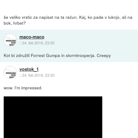
še veliko vrstic za napisat na ta račun. Kaj, ko pade v luknjo, ali na
bok, hrbet?
maco-maco
::
24. feb 2016, 23:30
Kot bi združili Forrest Gumpa in stormtrooperja. Creepy
vostok_1
::
24. feb 2016, 23:30
wow. I'm impressed.