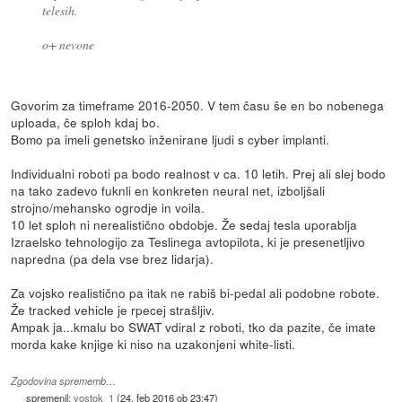
telesih.
o+ nevone
Govorim za timeframe 2016-2050. V tem času še en bo nobenega
uploada, če sploh kdaj bo.
Bomo pa imeli genetsko inženirane ljudi s cyber implanti.
Individualni roboti pa bodo realnost v ca. 10 letih. Prej ali slej bodo
na tako zadevo fuknli en konkreten neural net, izboljšali
strojno/mehansko ogrodje in voila.
10 let sploh ni nerealistično obdobje. Že sedaj tesla uporablja
Izraelsko tehnologijo za Teslinega avtopilota, ki je presenetljivo
napredna (pa dela vse brez lidarja).
Za vojsko realistično pa itak ne rabiš bi-pedal ali podobne robote.
Že tracked vehicle je rpecej strašljiv.
Ampak ja...kmalu bo SWAT vdiral z roboti, tko da pazite, če imate
morda kake knjige ki niso na uzakonjeni white-listi.
Zgodovina sprememb…
spremenil:
vostok_1
(
24. feb 2016 ob 23:47
)