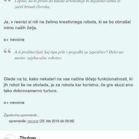
Čeprav, ko bi prišlo do takšne avtonomije bi dejansko lahko že
začel brisati človeka.
Ja, v resnici si niti ne želimo kreativnega robota, ki se bo obnašal
mimo naših želja.
o+ nevone
A si predstavljaš, kaj tipu piše v pogodbi za zaposlitev? Delovno
mesto: zajebavalec robotov.
Glede na to, kako nekateri na vse načine iščejo funkcionalnosti, ki
jih robot še ne obvlada, je za robota kar koristno, če gre skozi eno
tako dobronamerno turturo.
o+ nevone
Zgodovina sprememb…
spremenila:
nevone
(
25. feb 2016 ob 09:36
)
Thuban