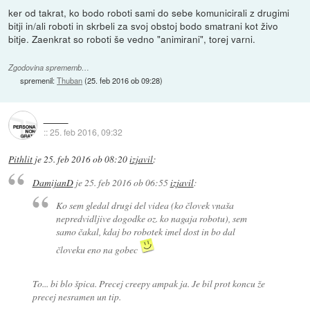
ker od takrat, ko bodo roboti sami do sebe komunicirali z drugimi
bitji in/ali roboti in skrbeli za svoj obstoj bodo smatrani kot živo
bitje. Zaenkrat so roboti še vedno "animirani", torej varni.
Zgodovina sprememb…
spremenil:
Thuban
(
25. feb 2016 ob 09:28
)
::
25. feb 2016, 09:32
Pithlit
je
25. feb 2016 ob 08:20
izjavil
:
DamijanD
je
25. feb 2016 ob 06:55
izjavil
:
Ko sem gledal drugi del videa (ko človek vnaša
nepredvidljive dogodke oz. ko nagaja robotu), sem
samo čakal, kdaj bo robotek imel dost in bo dal
človeku eno na gobec
To... bi blo špica. Precej creepy ampak ja. Je bil prot koncu že
precej nesramen un tip.