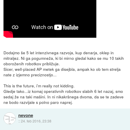
Dodajmo še 5 let intenzivnega razvoja, kup denarja, oklep in
mitraljez. Ni ga pogumneža, ki bi mirno gledal kako se mu 10 takih
oboroženih robotkov približuje.
Sicer, well-placed AP metek ga disejbla, ampak ko ob tem strelja
nate z izjemno preciznostjo...
This is the future, i'm really not kidding.
Gledje tako...iz komaj operativnih robotkov slabih 6 let nazaj, smo
sedaj že na taki mašini. In ni nikakršnega dvoma, da se te zadeve
ne bodo razvijale s polno paro naprej.
nevone
::
24. feb 2016, 23:38