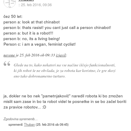
::
25. feb 2016, 09:36
čez 50 let:
person a: look at that chinabot
person b: thats rasist! you cant just call a person chinabot!
person a: but it is a robot!!!
person b: no, its a living being!
Person c: i am a vegan, feminist cyclist!
nevone
je
25. feb 2016 ob 09:33
izjavil
:
Glede na to, kako nekateri na vse načine iščejo funkcionalnosti,
ki jih robot še ne obvlada, je za robota kar koristno, če gre skozi
eno tako dobronamerno turturo.
ja, dokler ne bo nek "pametnjakovič" naredil robota ki bo zmožen
mislit sam zase in bo ta robot videl te posnetke in se bo začel boriti
za pravice robotov... :D
Zgodovina sprememb…
spremenil:
Thuban
(
25. feb 2016 ob 09:45
)