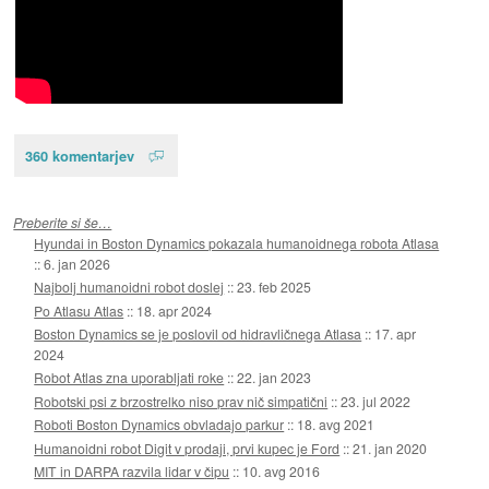
360 komentarjev
Preberite si še…
Hyundai in Boston Dynamics pokazala humanoidnega robota Atlasa
::
6. jan 2026
Najbolj humanoidni robot doslej
::
23. feb 2025
Po Atlasu Atlas
::
18. apr 2024
Boston Dynamics se je poslovil od hidravličnega Atlasa
::
17. apr
2024
Robot Atlas zna uporabljati roke
::
22. jan 2023
Robotski psi z brzostrelko niso prav nič simpatični
::
23. jul 2022
Roboti Boston Dynamics obvladajo parkur
::
18. avg 2021
Humanoidni robot Digit v prodaji, prvi kupec je Ford
::
21. jan 2020
MIT in DARPA razvila lidar v čipu
::
10. avg 2016