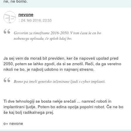
ne, ne bomo.
nevone
::
24. feb 2016, 23:55
Govorim za timeframe 2016-2050. V tem času še en bo
nobenega uploada, če sploh kdaj bo.
Ja sej vem da moraš bit previden, ker če napoveš upolad pred
2050, potem se lahko zgodi, da si se zmotil. Reči, da ga veretno
nikoli ne bo, je najbolj udobno in najmanj stresno.
Bomo pa imeli genetsko inženirane ljudi s cyber implanti.
Ti dve tehnologiji se bosta nekje srečali ... namreč roboti in
implantirani ljudje. Potem bo edina opcija popolni robot. Če ne bo
še kaj bolj radikalnega prej.
o+ nevone