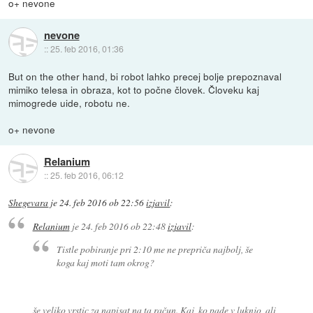
o+ nevone
nevone
::
25. feb 2016, 01:36
But on the other hand, bi robot lahko precej bolje prepoznaval
mimiko telesa in obraza, kot to počne človek. Človeku kaj
mimogrede uide, robotu ne.
o+ nevone
Relanium
::
25. feb 2016, 06:12
Shegevara
je
24. feb 2016 ob 22:56
izjavil
:
Relanium
je
24. feb 2016 ob 22:48
izjavil
:
Tistle pobiranje pri 2:10 me ne prepriča najbolj, še
koga kaj moti tam okrog?
še veliko vrstic za napisat na ta račun. Kaj, ko pade v luknjo, ali