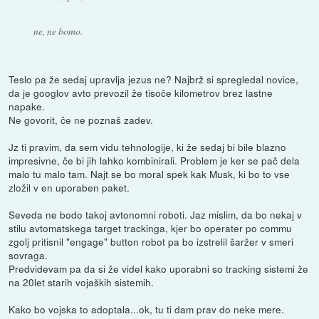
ne, ne bomo.
Teslo pa že sedaj upravlja jezus ne? Najbrž si spregledal novice,
da je googlov avto prevozil že tisoče kilometrov brez lastne
napake.
Ne govorit, če ne poznaš zadev.
Jz ti pravim, da sem vidu tehnologije, ki že sedaj bi bile blazno
impresivne, če bi jih lahko kombinirali. Problem je ker se pač dela
malo tu malo tam. Najt se bo moral spek kak Musk, ki bo to vse
zložil v en uporaben paket.
Seveda ne bodo takoj avtonomni roboti. Jaz mislim, da bo nekaj v
stilu avtomatskega target trackinga, kjer bo operater po commu
zgolj pritisnil "engage" button robot pa bo izstrelil šaržer v smeri
sovraga.
Predvidevam pa da si že videl kako uporabni so tracking sistemi že
na 20let starih vojaških sistemih.
Kako bo vojska to adoptala...ok, tu ti dam prav do neke mere.