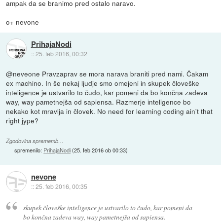
ampak da se branimo pred ostalo naravo.
o+ nevone
PrihajaNodi
::
25. feb 2016, 00:32
@neveone Pravzaprav se mora narava braniti pred nami. Čakam
ex machino. In še nekaj ljudje smo omejeni in skupek človeške
inteligence je ustvarilo to čudo, kar pomeni da bo končna zadeva
way, way pametnejša od sapiensa. Razmerje inteligence bo
nekako kot mravlja in človek. No need for learning coding ain't that
right jype?
Zgodovina sprememb…
spremenilo:
PrihajaNodi
(
25. feb 2016 ob 00:33
)
nevone
::
25. feb 2016, 00:35
skupek človeške inteligence je ustvarilo to čudo, kar pomeni da
bo končna zadeva way, way pametnejša od sapiensa.