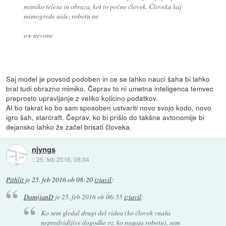
mimiko telesa in obraza, kot to počne človek. Človeku kaj
mimogrede uide, robotu ne.
o+ nevone
Saj model je povsod podoben in ce se lahko nauci šaha bi lahko
bral tudi obrazno mimiko. Čeprav to ni umetna inteligenca temvec
preprosto upravljanje z veliko kolicino podatkov.
AI bo takrat ko bo sam sposoben ustvariti novo svojo kodo, novo
igro šah, starcraft. Čeprav, ko bi prišlo do takšne avtonomije bi
dejansko lahko že začel brisati človeka.
njyngs
::
25. feb 2016, 08:34
Pithlit
je
25. feb 2016 ob 08:20
izjavil
:
DamijanD
je
25. feb 2016 ob 06:55
izjavil
:
Ko sem gledal drugi del videa (ko človek vnaša
nepredvidljive dogodke oz. ko nagaja robotu), sem