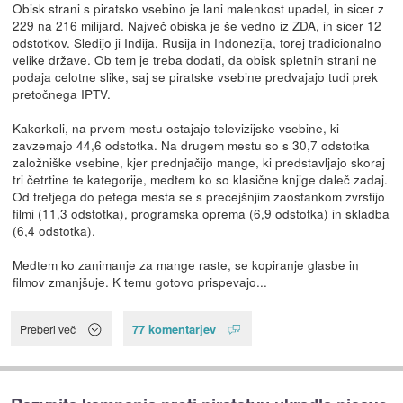
Obisk strani s piratsko vsebino je lani malenkost upadel, in sicer z
229 na 216 milijard. Največ obiska je še vedno iz ZDA, in sicer 12
odstotkov. Sledijo ji Indija, Rusija in Indonezija, torej tradicionalno
velike države. Ob tem je treba dodati, da obisk spletnih strani ne
podaja celotne slike, saj se piratske vsebine predvajajo tudi prek
pretočnega IPTV.
Kakorkoli, na prvem mestu ostajajo televizijske vsebine, ki
zavzemajo 44,6 odstotka. Na drugem mestu so s 30,7 odstotka
založniške vsebine, kjer prednjačijo mange, ki predstavljajo skoraj
tri četrtine te kategorije, medtem ko so klasične knjige daleč zadaj.
Od tretjega do petega mesta se s precejšnjim zaostankom zvrstijo
filmi (11,3 odstotka), programska oprema (6,9 odstotka) in skladba
(6,4 odstotka).
Medtem ko zanimanje za mange raste, se kopiranje glasbe in
filmov zmanjšuje. K temu gotovo prispevajo...
77 komentarjev
Preberi več