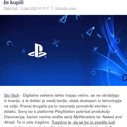
že kupili
Matej Huš
::
4. dec 2023
ob 20:37
Avtorsko pravo
- Digitalne vsebine lahko trajajo večno, se ne obrabljajo
Slo-Tech
in kvarijo, a le dokler je medij berljiv, oblak dostopen in tehnologija
na voljo. Precej drugače pa to razumejo ponudniki storitev v
oblaku. Sony bo s platforme PlayStation pobrisal produkcijo
Discoveryja, kamor recimo sodita seriji
ter
Mythbusters
Naked and
. To ni zelo tragično.
Tragično je, da se bo to zgodilo tudi
Afraid