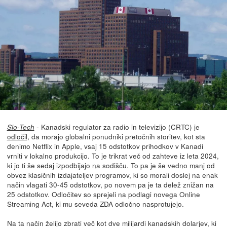
- Kanadski regulator za radio in televizijo (CRTC) je
Slo-Tech
odločil
, da morajo globalni ponudniki pretočnih storitev, kot sta
denimo Netflix in Apple, vsaj 15 odstotkov prihodkov v Kanadi
vrniti v lokalno produkcijo. To je trikrat več od zahteve iz leta 2024,
ki jo ti še sedaj izpodbijajo na sodišču. To pa je še vedno manj od
obvez klasičnih izdajateljev programov, ki so morali doslej na enak
način vlagati 30-45 odstotkov, po novem pa je ta delež znižan na
25 odstotkov. Odločitev so sprejeli na podlagi novega Online
Streaming Act, ki mu seveda ZDA odločno nasprotujejo.
Na ta način želijo zbrati več kot dve milijardi kanadskih dolarjev, ki