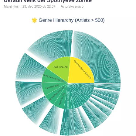
Matej Huš
::
23. dec 2025
ob 22:57
Avtorsko pravo