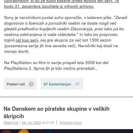
uporabnikom, ki so že kupili kakšne izmed epizod teh serij. Te
bodo 31. decembra izpuhtele iz njihovih arhivov.
Sony je naročnikom poslal suho sporočilo, v katerem piše: "
Zaradi
dogovorov o licencah s ponudniki vsebin ne boste mogli več
gledati predhodno kupljenih vsebin Discoveryja, prav tako pa bo
" In tako bo preprosto
vsebina odstranjena iz vaše videoteke.
izginil
cel kup serij
, saj gre skupno za več kot 1300 sezon
(posamezna serija jih ima seveda več). Naročniki kaj dosti ne
morejo storiti.
Na PlayStation so filmi in serije prispeli leta 2008 kot del
PlayStationa 3. Sprva jih je bilo možno prenašati...
67 komentarjev
Preberi več
Na Danskem so piratske skupine v velikih
škripcih
Matej Huš
::
28. nov 2023
ob 21:49
Avtorsko pravo