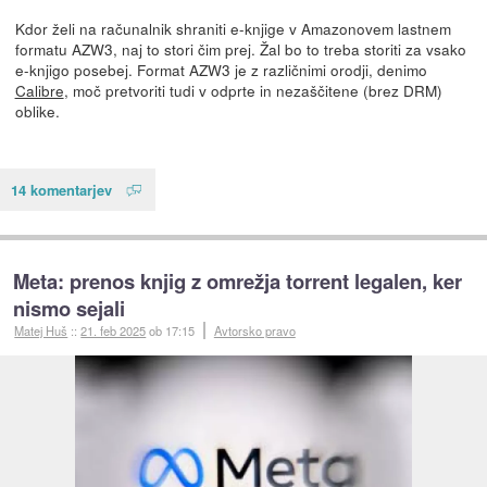
Kdor želi na računalnik shraniti e-knjige v Amazonovem lastnem
formatu AZW3, naj to stori čim prej. Žal bo to treba storiti za vsako
e-knjigo posebej. Format AZW3 je z različnimi orodji, denimo
Calibre
, moč pretvoriti tudi v odprte in nezaščitene (brez DRM)
oblike.
14 komentarjev
Meta: prenos knjig z omrežja torrent legalen, ker
nismo sejali
Matej Huš
::
21. feb 2025
ob 17:15
Avtorsko pravo