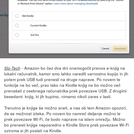
- Amazon bo čez dva dni onemogočil prenos e-knjig na
Slo-Tech
lokalni računalnik, kamor smo lahko naredili varnostno kopijo in jih
potem prek USB tudi prenesli na druge naprave. Po novem te
funkcije ne bo več, prav tako na Kindle knjig ne bo možno več
prenašati z osebnega računalnika prek povezave USB. Z drugimi
besedami: knjig, ki jih kupimo, nimamo nikoli zares v lasti.
Trenutno je knjige še možno sneti, a nas ob tem Amazon opozori,
da se možnost izteka. Po novem bo namreč deljenje možno le
prek povezave Wi-Fi, če bodo naprave na istem omrežju. Možno
bo prenesti knjige neposredno s Kindle Stora prek povezave Wi-Fi
oziroma si jih poslati na Kindle.