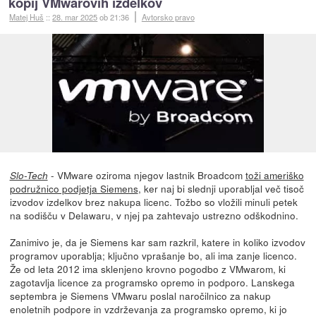
kopij VMwarovih izdelkov
Matej Huš
::
28. mar 2025
ob 21:36
Avtorsko pravo
- VMware oziroma njegov lastnik Broadcom
toži ameriško
Slo-Tech
podružnico podjetja Siemens
, ker naj bi slednji uporabljal več tisoč
izvodov izdelkov brez nakupa licenc. Tožbo so vložili minuli petek
na sodišču v Delawaru, v njej pa zahtevajo ustrezno odškodnino.
Zanimivo je, da je Siemens kar sam razkril, katere in koliko izvodov
programov uporablja; ključno vprašanje bo, ali ima zanje licenco.
Že od leta 2012 ima sklenjeno krovno pogodbo z VMwarom, ki
zagotavlja licence za programsko opremo in podporo. Lanskega
septembra je Siemens VMwaru poslal naročilnico za nakup
enoletnih podpore in vzdrževanja za programsko opremo, ki jo