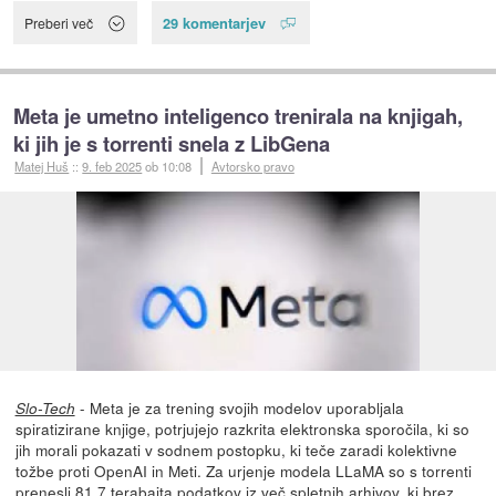
29 komentarjev
Preberi več
Meta je umetno inteligenco trenirala na knjigah,
ki jih je s torrenti snela z LibGena
Matej Huš
::
9. feb 2025
ob 10:08
Avtorsko pravo
- Meta je za trening svojih modelov uporabljala
Slo-Tech
spiratizirane knjige, potrjujejo razkrita elektronska sporočila, ki so
jih morali pokazati v sodnem postopku, ki teče zaradi kolektivne
tožbe proti OpenAI in Meti. Za urjenje modela LLaMA so s torrenti
prenesli
81,7 terabajta podatkov iz več spletnih arhivov, ki brez