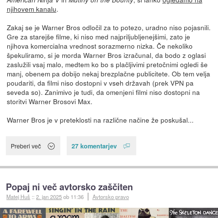
njihovem kanalu
.
Zakaj se je Warner Bros odločil za to potezo, uradno niso pojasnili.
Gre za starejše filme, ki niso med najpriljubljenejšimi, zato je
njihova komercialna vrednost sorazmerno nizka. Če nekoliko
špekuliramo, si je morda Warner Bros izračunal, da bodo z oglasi
zaslužili vsaj malo, medtem ko bo s plačljivimi pretočnimi ogledi še
manj, obenem pa dobijo nekaj brezplačne publicitete. Ob tem velja
poudariti, da filmi niso dostopni v vseh državah (prek VPN pa
seveda so). Zanimivo je tudi, da omenjeni filmi niso dostopni na
storitvi Warner Brosovi Max.
Warner Bros je v preteklosti na različne načine že poskušal...
27 komentarjev
Preberi več
Popaj ni več avtorsko zaščiten
Matej Huš
::
2. jan 2025
ob 11:36
Avtorsko pravo