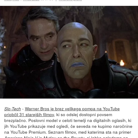
-
Warner Bros je brez velikega pompa na YouTube
Slo-Tech
priobčil 31 starejših filmov
, ki so odslej dostopni povsem
brezplačno. Poslovni model v celoti temelji na digitalnih oglasih, ki
jih YouTube prikazuje med ogledi, če seveda ne kupimo naročnine
na YouTube Premium. Seznam filmov, med katerima sta na primer
in
, si lahko
ogledamo na
American Ninja V
Mutiny on the Bounty