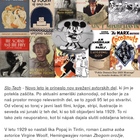
-
Novo leto je prineslo nov sveženj avtorskih del,
ki jim je
Slo-Tech
potekla zaščita. Po aktualni ameriški zakonodaji, od koder je za
naš prostor mnogo relevantnih del, se to zgodi 95 let po stvaritvi.
Od včeraj so torej v javni lasti filmi, knjige, stripi, ilustracije in
seveda vsi junaki iz teh del, ki so bili objavljeni leta 1929. To ni
tako zelo neuporabno, kot bi nápak dajala slutiti oddaljena letnica.
V letu 1929 so nastali lika Popaj in Tintin, roman
Lastna soba
avtorice Virgine Woolf, Hemingwayjev roman
,
Zbogom orožje