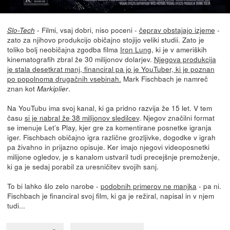
- Filmi, vsaj dobri, niso poceni -
čeprav obstajajo izjeme
-
Slo-Tech
zato za njihovo produkcijo običajno stojijo veliki studii. Zato je
toliko bolj neobičajna zgodba filma
Iron Lung
, ki je v ameriških
kinematografih zbral že 30 milijonov dolarjev.
Njegova produkcija
je stala desetkrat manj, financiral pa jo je YouTuber, ki je poznan
po popolnoma drugačnih vsebinah.
Mark Fischbach je namreč
znan kot
.
Markiplier
Na YouTubu ima svoj kanal, ki ga pridno razvija že 15 let. V tem
času
si je nabral že 38 milijonov sledilcev
. Njegov značilni format
se imenuje Let’s Play, kjer gre za komentirane posnetke igranja
iger. Fischbach običajno igra različne grozljivke, dogodke v igrah
pa živahno in prijazno opisuje. Ker imajo njegovi videoposnetki
milijone ogledov, je s kanalom ustvaril tudi precejšnje premoženje,
ki ga je sedaj porabil za uresničitev svojih sanj.
To bi lahko šlo zelo narobe -
podobnih primerov ne manjka
- pa ni.
Fischbach je financiral svoj film, ki ga je režiral, napisal in v njem
tudi...