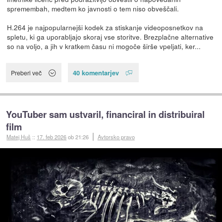
spremembah, medtem ko javnosti o tem niso obveščali.
H.264 je najpopularnejši kodek za stiskanje videoposnetkov na
spletu, ki ga uporabljajo skoraj vse storitve. Brezplačne alternative
so na voljo, a jih v kratkem času ni mogoče širše vpeljati, ker...
40 komentarjev
Preberi več
YouTuber sam ustvaril, financiral in distribuiral
film
Matej Huš
::
17. feb 2026
ob 21:26
Avtorsko pravo