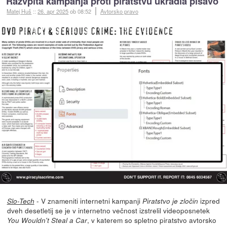
Razvpita kampanja proti piratstvu ukradla pisavo
Matej Huš
::
26. apr 2025
ob 08:52
Avtorsko pravo
- V znameniti internetni kampanji
izpred
Slo-Tech
Piratstvo je zločin
dveh desetletij se je v internetno večnost izstrelil videoposnetek
, v katerem so spletno piratstvo avtorsko
You Wouldn't Steal a Car