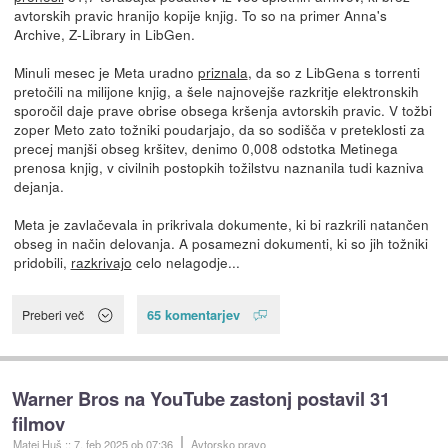
avtorskih pravic hranijo kopije knjig. To so na primer Anna's
Archive, Z-Library in LibGen.
Minuli mesec je Meta uradno
priznala
, da so z LibGena s torrenti
pretočili na milijone knjig, a šele najnovejše razkritje elektronskih
sporočil daje prave obrise obsega kršenja avtorskih pravic. V tožbi
zoper Meto zato tožniki poudarjajo, da so sodišča v preteklosti za
precej manjši obseg kršitev, denimo 0,008 odstotka Metinega
prenosa knjig, v civilnih postopkih tožilstvu naznanila tudi kazniva
dejanja.
Meta je zavlačevala in prikrivala dokumente, ki bi razkrili natančen
obseg in način delovanja. A posamezni dokumenti, ki so jih tožniki
pridobili,
razkrivajo
celo nelagodje...
65 komentarjev
Preberi več
Warner Bros na YouTube zastonj postavil 31
filmov
Matej Huš
::
7. feb 2025
ob 07:36
Avtorsko pravo