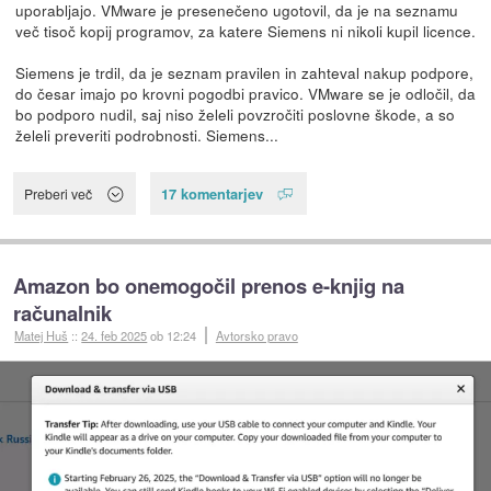
uporabljajo. VMware je presenečeno ugotovil, da je na seznamu
več tisoč kopij programov, za katere Siemens ni nikoli kupil licence.
Siemens je trdil, da je seznam pravilen in zahteval nakup podpore,
do česar imajo po krovni pogodbi pravico. VMware se je odločil, da
bo podporo nudil, saj niso želeli povzročiti poslovne škode, a so
želeli preveriti podrobnosti. Siemens...
17 komentarjev
Preberi več
Amazon bo onemogočil prenos e-knjig na
računalnik
Matej Huš
::
24. feb 2025
ob 12:24
Avtorsko pravo