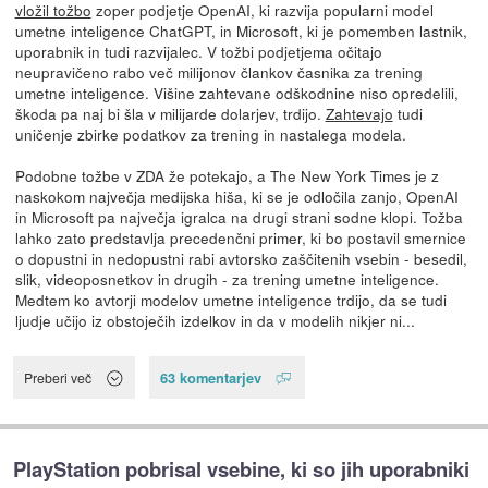
vložil tožbo
zoper podjetje OpenAI, ki razvija popularni model
umetne inteligence ChatGPT, in Microsoft, ki je pomemben lastnik,
uporabnik in tudi razvijalec. V tožbi podjetjema očitajo
neupravičeno rabo več milijonov člankov časnika za trening
umetne inteligence. Višine zahtevane odškodnine niso opredelili,
škoda pa naj bi šla v milijarde dolarjev, trdijo.
Zahtevajo
tudi
uničenje zbirke podatkov za trening in nastalega modela.
Podobne tožbe v ZDA že potekajo, a The New York Times je z
naskokom največja medijska hiša, ki se je odločila zanjo, OpenAI
in Microsoft pa največja igralca na drugi strani sodne klopi. Tožba
lahko zato predstavlja precedenčni primer, ki bo postavil smernice
o dopustni in nedopustni rabi avtorsko zaščitenih vsebin - besedil,
slik, videoposnetkov in drugih - za trening umetne inteligence.
Medtem ko avtorji modelov umetne inteligence trdijo, da se tudi
ljudje učijo iz obstoječih izdelkov in da v modelih nikjer ni...
63 komentarjev
Preberi več
PlayStation pobrisal vsebine, ki so jih uporabniki