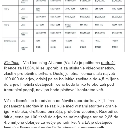
- Via Licensing Alliance (Via LA) je potihoma
podražil
Slo-Tech
licence za H.264
, ki se uporablja za stiskanje videoposnetkov,
zlasti v pretočnih storitvah. Doslej je letna licenca stala največ
100.000 dolarjev, odslej pa se bo lahko zavihtela do 4,5 milijona
dolarjev. Imetniki obstoječih licenc bodo lahko te obdržali pod
trenutnimi pogoji, novi pa bodo plačevali konkretno več.
Višina licenčnine bo odvisna od števila uporabnikov, ki jih ima
posamezna storitev in se razlikuje med vrstami storitev (igranje
iger v oblaku, družbena omrežja, pretočne vsebine). Razredi so
štirje, cene pa 100 tisoč dolarjev za najmanjšega ter od 2,25 do
4,5 milijona dolarjev za večje ponudnike. Via LA je obstoječe
imetnike licenc pred podražitvijo obvestil o napovedanih