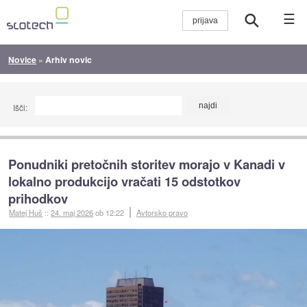
☰
Novice
»
Arhiv novic
Išči:
Ponudniki pretočnih storitev morajo v Kanadi v
lokalno produkcijo vračati 15 odstotkov
prihodkov
Matej Huš
::
24. maj 2026
ob 12:22
Avtorsko pravo