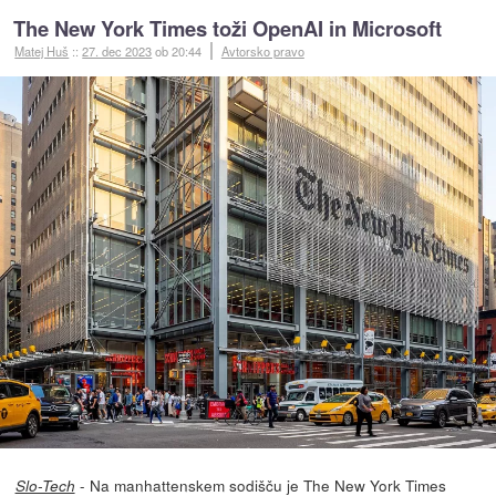
The New York Times toži OpenAI in Microsoft
Matej Huš
::
27. dec 2023
ob 20:44
Avtorsko pravo
- Na manhattenskem sodišču je The New York Times
Slo-Tech