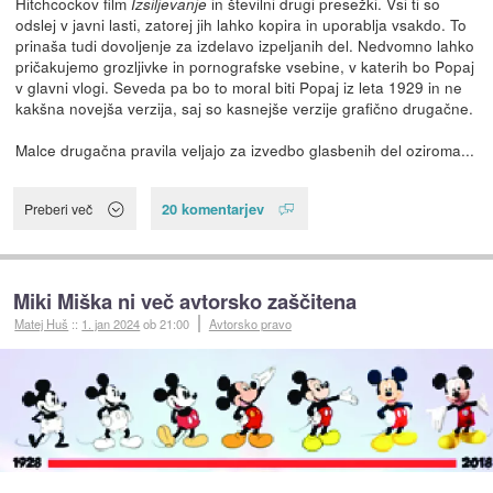
Hitchcockov film
in številni drugi presežki. Vsi ti so
Izsiljevanje
odslej v javni lasti, zatorej jih lahko kopira in uporablja vsakdo. To
prinaša tudi dovoljenje za izdelavo izpeljanih del. Nedvomno lahko
pričakujemo grozljivke in pornografske vsebine, v katerih bo Popaj
v glavni vlogi. Seveda pa bo to moral biti Popaj iz leta 1929 in ne
kakšna novejša verzija, saj so kasnejše verzije grafično drugačne.
Malce drugačna pravila veljajo za izvedbo glasbenih del oziroma...
20 komentarjev
Preberi več
Miki Miška ni več avtorsko zaščitena
Matej Huš
::
1. jan 2024
ob 21:00
Avtorsko pravo