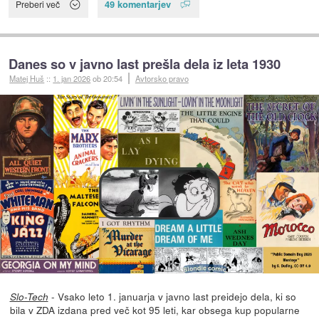
49 komentarjev
Preberi več
Danes so v javno last prešla dela iz leta 1930
Matej Huš
::
1. jan 2026
ob 20:54
Avtorsko pravo
- Vsako leto 1. januarja v javno last preidejo dela, ki so
Slo-Tech
bila v ZDA izdana pred več kot 95 leti, kar obsega kup popularne