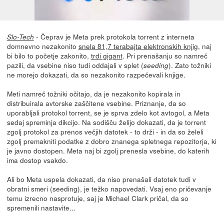
- Čeprav je Meta prek protokola torrent z interneta
Slo-Tech
domnevno nezakonito
snela 81,7 terabajta elektronskih knjig
, naj
bi bilo to početje zakonito,
trdi gigant
. Pri prenašanju so namreč
pazili, da vsebine niso tudi oddajali v splet (
). Zato tožniki
seeding
ne morejo dokazati, da so nezakonito razpečevali knjige.
Meti namreč tožniki očitajo, da je nezakonito kopirala in
distribuirala avtorske zaščitene vsebine. Priznanje, da so
uporabljali protokol torrent, se je sprva zdelo kot avtogol, a Meta
sedaj spreminja dikcijo. Na sodišču želijo dokazati, da je torrent
zgolj protokol za prenos večjih datotek - to drži - in da so želeli
zgolj premakniti podatke z dobro znanega spletnega repozitorja, ki
je javno dostopen. Meta naj bi zgolj prenesla vsebine, do katerih
ima dostop vsakdo.
Ali bo Meta uspela dokazati, da niso prenašali datotek tudi v
obratni smeri (seeding), je težko napovedati. Vsaj eno pričevanje
temu izrecno nasprotuje, saj je Michael Clark pričal, da so
spremenili nastavite...