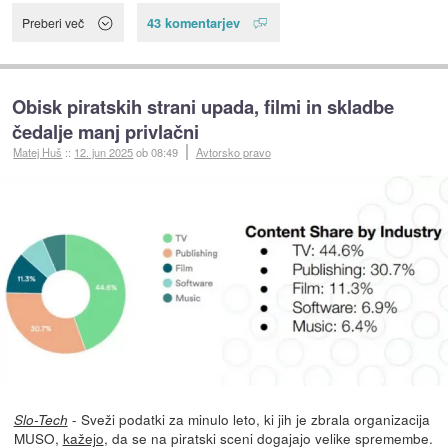
43 komentarjev
Preberi več
Obisk piratskih strani upada, filmi in skladbe
čedalje manj privlačni
Matej Huš
::
12. jun 2025
ob 08:49
Avtorsko pravo
- Sveži podatki za minulo leto, ki jih je zbrala organizacija
Slo-Tech
MUSO,
kažejo
, da se na piratski sceni dogajajo velike spremembe.