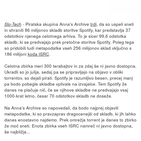
- Piratska skupina Anna's Archive
trdi
, da so uspeli sneti
Slo-Tech
in shraniti 86 milijonov skladb storitve Spotify, kar predstavlja 37
odstotkov njenega celotnega arhiva. To je sicer 99,6 odstotka
skladb, ki se predvajajo prek pretočne storitve Spotify. Poleg tega
so pridobili tudi metapodatke vseh 256 milijonov sklad vključno s
186 milijoni
koda ISRC
.
Celotna zbirka meri 300 terabajtov in za zdaj še ni javno dostopna.
Ukradli so jo julija, sedaj pa se pripravljajo na objavo v obliki
torrentov, so dejali pirati. Spotify je razumljivo besen, precej manj
pa bodo pobegle skladbe vplivale na izvajalce. Tem Spotify že
danes ne plačuje nič, če se njihove skladbe ne predvajajo vsaj
1000-krat letno, česar 70 odstotkov skladb ne doseže.
Na Anna's Archive so napovedali, da bodo najprej objavili
metapodatke, ki so pravzaprav dragocenejši od skladb, ki jih lahko
danes enostavno najdemo. Prek omrežja torrent je danes to zbirko
že moč sneti. Enota zbirka vseh ISRC namreč ni javno dostopna,
še najbližja...