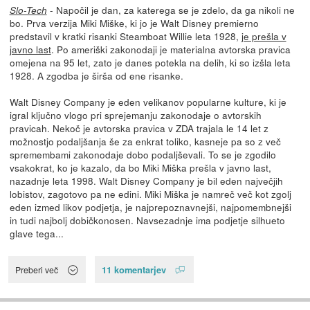
- Napočil je dan, za katerega se je zdelo, da ga nikoli ne
Slo-Tech
bo. Prva verzija Miki Miške, ki jo je Walt Disney premierno
predstavil v kratki risanki Steamboat Willie leta 1928,
je prešla v
javno last
. Po ameriški zakonodaji je materialna avtorska pravica
omejena na 95 let, zato je danes potekla na delih, ki so izšla leta
1928. A zgodba je širša od ene risanke.
Walt Disney Company je eden velikanov popularne kulture, ki je
igral ključno vlogo pri sprejemanju zakonodaje o avtorskih
pravicah. Nekoč je avtorska pravica v ZDA trajala le 14 let z
možnostjo podaljšanja še za enkrat toliko, kasneje pa so z več
spremembami zakonodaje dobo podaljševali. To se je zgodilo
vsakokrat, ko je kazalo, da bo Miki Miška prešla v javno last,
nazadnje leta 1998. Walt Disney Company je bil eden največjih
lobistov, zagotovo pa ne edini. Miki Miška je namreč več kot zgolj
eden izmed likov podjetja, je najprepoznavnejši, najpomembnejši
in tudi najbolj dobičkonosen. Navsezadnje ima podjetje silhueto
glave tega...
11 komentarjev
Preberi več