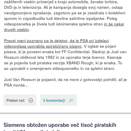
zaščitenih vsebin primerjali s krajo avtomobila, ženske torbice,
DVD-ja in televizorja. Ali je kampanja dosegla svoj namen, ostaja
neodgovorjeno vprašanje, zagotovo pa se je zasidrala v kolektivni
spomin in vzpodbudila tudi številne satirične izpeljanke. Poleg
videoposnetka je živela tudi istoimenska spletna stran
in še nekaj
drugih vsebin
.
Precej manj poznano pa je dejstvo, da je PSA pri izdelavi
videooglasa uporabila spiratizirano pisavo
. V oglasi se pojavi
pisava, ki je povsem enaka kot FF Confidential. Slednjo je Just van
Rossum oblikoval leta 1992 in za uporabo terja licenco. Kasneje
se je pojavila tudi piratska verzija XBAND Rough, ki je enaka. To
so uporabili v omenjenem videoposnetku in na spletni strani.
Just Van Rossum je pojasnil, da ne more z gotovostjo potrditi, ali je
PSA morda...
3 komentarji
Preberi več
Siemens obtožen uporabe več tisoč piratskih