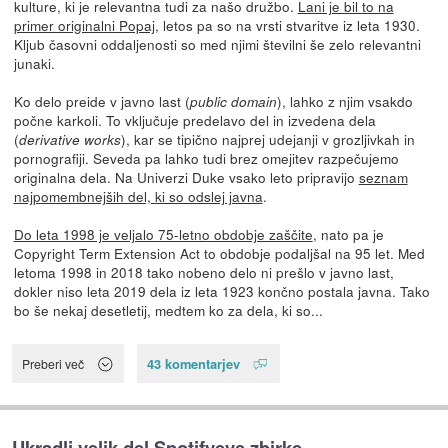
kulture, ki je relevantna tudi za našo družbo.
Lani je bil to na
primer originalni Popaj
, letos pa so na vrsti stvaritve iz leta 1930.
Kljub časovni oddaljenosti so med njimi številni še zelo relevantni
junaki.
Ko delo preide v javno last (
), lahko z njim vsakdo
public domain
počne karkoli. To vključuje predelavo del in izvedena dela
(
), kar se tipično najprej udejanji v grozljivkah in
derivative works
pornografiji. Seveda pa lahko tudi brez omejitev razpečujemo
originalna dela. Na Univerzi Duke vsako leto pripravijo
seznam
najpomembnejših del, ki so odslej javna
.
Do leta 1998 je veljalo 75-letno obdobje zaščite
, nato pa je
Copyright Term Extension Act to obdobje podaljšal na 95 let. Med
letoma 1998 in 2018 tako nobeno delo ni prešlo v javno last,
dokler niso leta 2019 dela iz leta 1923 končno postala javna. Tako
bo še nekaj desetletij, medtem ko za dela, ki so...
43 komentarjev
Preberi več
Ukradli velik del Spotifyeve zbirke