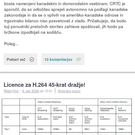
bosta namenjeni kanadskim in domorodskim vsebinam. CRTC je
sporočil, da so odločitev sprejeli avtonomno na podlagi kanadske
zakonodaje in da se o vplivih na ameriško-kanadske odnose in
trgovinsko bilanco niso posvetovali z vlado. Pričakujejo, da bodo
tuji ponudniki pretočnih storitev zahteve spoštovali, jih bodo pa
bržkone izpodbijali na sodišču.
Poleg...
10 komentarjev
Preberi več
Licence za H.264 45-krat dražje!
Matej Huš
::
6. apr 2026
ob 13:01
Avtorsko pravo