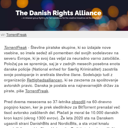
vir:
TorrentFreak
- Številne piratske skupine, ki so izdajale nove
TorrentFreak
vsebine, so imele sedež ali pomemben del svojih sodelavcev na
severu Evrope, ki je svoj čas veljal za neuradno varno zatočišče.
Položaj pa se spreminja, saj je v zadnjih mesecih posebna enota
danske policije (National enhed for Særlig Kriminalitet) zaostrila
svoje postopanje in aretirala številne člane. Sodelujejo tudi z
organizacijo
Rettighedsalliancen
, ki se zavzema za spoštovanje
avtorskih pravic. Danska je postala ena najnevarnejših držav za
pirate, piše
TorrentFreak
.
Pred dvema mesecema so 37-letnika
obsodili
na 60-dnevno
pogojno kazen, ker je prek sledilnikov za BitTorrent prenašal več
tisoč avtorsko zaščitenih del. Plačati je moral še 10.000 danskih
kron kazni (okrog 1300 evrov). Že leta 2020 sta na Danskem
ugasnili strani DanishBits and NordicBits, a sta vrzel kmalu