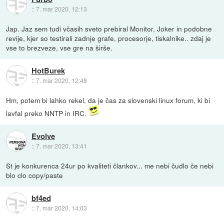
::
7. mar 2020, 12:13
Jap. Jaz sem tudi včasih sveto prebiral Monitor, Joker in podobne
revije, kjer so testirali zadnje grafe, procesorje, tiskalnike.. zdaj je
vse to brezveze, vse gre na širše.
HotBurek
::
7. mar 2020, 12:48
Hm, potem bi lahko rekel, da je čas za slovenski linux forum, ki bi
lavfal preko NNTP in IRC.
Evolve
::
7. mar 2020, 13:41
St je konkurenca 24ur po kvaliteti člankov... me nebi čudlo če nebi
blo clo copy/paste
bf4ed
::
7. mar 2020, 14:03