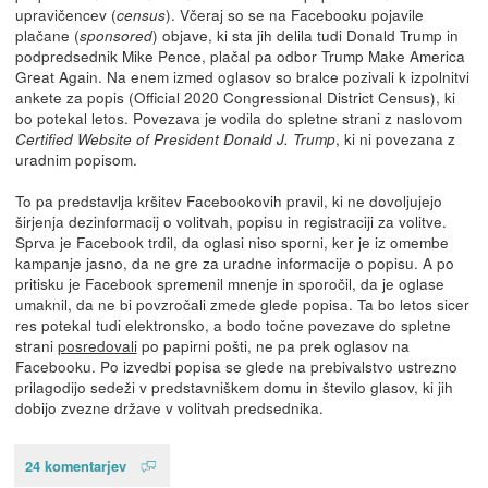
upravičencev (
). Včeraj so se na Facebooku pojavile
census
plačane (
) objave, ki sta jih delila tudi Donald Trump in
sponsored
podpredsednik Mike Pence, plačal pa odbor Trump Make America
Great Again. Na enem izmed oglasov so bralce pozivali k izpolnitvi
ankete za popis (Official 2020 Congressional District Census), ki
bo potekal letos. Povezava je vodila do spletne strani z naslovom
, ki ni povezana z
Certified Website of President Donald J. Trump
uradnim popisom.
To pa predstavlja kršitev Facebookovih pravil, ki ne dovoljujejo
širjenja dezinformacij o volitvah, popisu in registraciji za volitve.
Sprva je Facebook trdil, da oglasi niso sporni, ker je iz omembe
kampanje jasno, da ne gre za uradne informacije o popisu. A po
pritisku je Facebook spremenil mnenje in sporočil, da je oglase
umaknil, da ne bi povzročali zmede glede popisa. Ta bo letos sicer
res potekal tudi elektronsko, a bodo točne povezave do spletne
strani
posredovali
po papirni pošti, ne pa prek oglasov na
Facebooku. Po izvedbi popisa se glede na prebivalstvo ustrezno
prilagodijo sedeži v predstavniškem domu in število glasov, ki jih
dobijo zvezne države v volitvah predsednika.
24 komentarjev