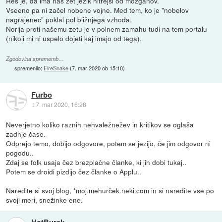
Res je, da ima naš zet jezik hitrejši od možganov.
Vseeno pa ni začel nobene vojne. Med tem, ko je "nobelov
nagrajenec" poklal pol bližnjega vzhoda.
Norija proti našemu zetu je v polnem zamahu tudi na tem portalu
(nikoli mi ni uspelo dojeti kaj imajo od tega).
Zgodovina sprememb…
spremenilo:
FireSnake
(
7. mar 2020 ob 15:10
)
Furbo
::
7. mar 2020, 16:28
Neverjetno koliko raznih nehvaležnežev in kritikov se oglaša
zadnje čase.
Odprejo temo, dobijo odgovore, potem se jezijo, če jim odgovor ni
pogodu..
Zdaj se folk usaja čez brezplačne članke, ki jih dobi tukaj..
Potem se droidi pizdijo čez članke o Applu..
Naredite si svoj blog, *moj.mehurček.neki.com in si naredite vse po
svoji meri, snežinke ene.