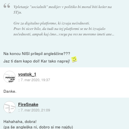
Vpletanje "socialnih" medijev v politiko bi moral biti košer na
STju.
Gre za digitalno platformo, ki izvaja nečednosti.
Prav bi sicer bilo, da tudi na tej platformi se ne bi izvajalo
nečednosti, ampak kaj čmo...vsega pa res ne moremo imeti ane...
Na koncu NISI prilepil angleščine???
Jaz ti dam kapo dol! Kar tako naprej!
vostok_1
::
7. mar 2020, 19:37
Danke.
FireSnake
::
7. mar 2020, 21:09
Hahahaha, dobra!
(pa še angleška ni, dobro si me najdu)