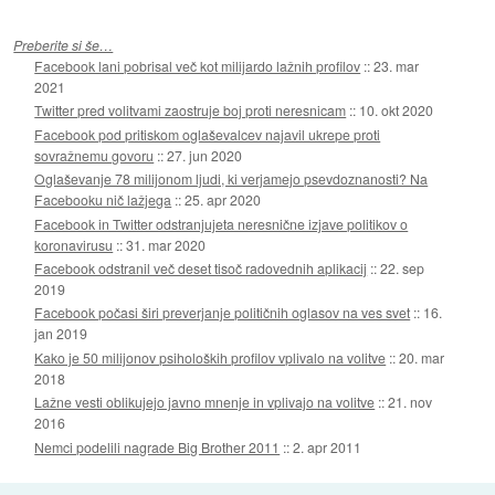
Preberite si še…
Facebook lani pobrisal več kot milijardo lažnih profilov
::
23. mar
2021
Twitter pred volitvami zaostruje boj proti neresnicam
::
10. okt 2020
Facebook pod pritiskom oglaševalcev najavil ukrepe proti
sovražnemu govoru
::
27. jun 2020
Oglaševanje 78 milijonom ljudi, ki verjamejo psevdoznanosti? Na
Facebooku nič lažjega
::
25. apr 2020
Facebook in Twitter odstranjujeta neresnične izjave politikov o
koronavirusu
::
31. mar 2020
Facebook odstranil več deset tisoč radovednih aplikacij
::
22. sep
2019
Facebook počasi širi preverjanje političnih oglasov na ves svet
::
16.
jan 2019
Kako je 50 milijonov psiholoških profilov vplivalo na volitve
::
20. mar
2018
Lažne vesti oblikujejo javno mnenje in vplivajo na volitve
::
21. nov
2016
Nemci podelili nagrade Big Brother 2011
::
2. apr 2011