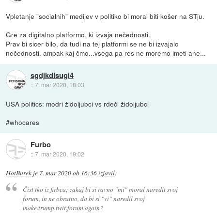
Vpletanje "socialnih" medijev v politiko bi moral biti košer na STju.
Gre za digitalno platformo, ki izvaja nečednosti.
Prav bi sicer bilo, da tudi na tej platformi se ne bi izvajalo
nečednosti, ampak kaj čmo...vsega pa res ne moremo imeti ane...
sgdjkdlsugi4
::
7. mar 2020, 18:03
USA politics: modri židoljubci vs rdeči židoljubci
#whocares
Furbo
::
7. mar 2020, 19:02
HotBurek
je
7. mar 2020 ob 16:36
izjavil
:
Čist tko iz firbca; zakaj bi si ravno "mi" moral naredit svoj
forum, in ne obratno, da bi si "vi" naredil svoj
make.trump.twit.forum.again?