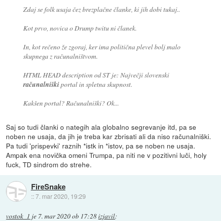
Zdaj se folk usaja čez brezplačne članke, ki jih dobi tukaj..
Kot prvo, novica o Drump twitu ni članek.
In, kot rečeno že zgoraj, ker ima politična plevel bolj malo
skupnega z računalništvom.
HTML HEAD description od ST je: Največji slovenski
računalniški
portal in spletna skupnost.
Kakšen portal? Računalniški? Ok...
Saj so tudi članki o nategih ala globalno segrevanje itd, pa se
noben ne usaja, da jih je treba kar zbrisati ali da niso računalniški.
Pa tudi 'prispevki' raznih *istk in *istov, pa se noben ne usaja.
Ampak ena novička omeni Trumpa, pa niti ne v pozitivni luči, holy
fuck, TD sindrom do strehe.
FireSnake
::
7. mar 2020, 19:29
vostok_1
je
7. mar 2020 ob 17:28
izjavil
: