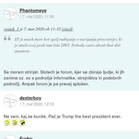
Phantomeye
::
7. mar 2020, 11:56
vostok_1
je
7. mar 2020 ob 11:32
izjavil
:
ST je much more kot zgolj nabijanje o navijanju procesorjev, ki
je imelo svoj peak tam leta 2003. Nobody cares about that shit
anymore.
Se moram strinjat. Slotech je forum, kjer se zbirajo ljudje, ki jih
zanima oz. so s področja informatike, strojništva in podobnih
področij. Ampak forum je pa precej splošen.
dexterboy
::
7. mar 2020, 12:13
Ne vem, kaj se bunite. Pač je Trump the best prezident ever.
Furbo