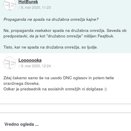
HotBurek
::
8. mar 2020, 11:23
Propaganda ne spada na družabna omrežja kajne?
Ne, propaganda vsekakor spada na družabna omrežja. Seveda ob
predpostavki, da je kot "družabno omrežje" mišljen Fesjtbuk.
Tisto, kar ne spada na družabna omrežja, so ljudje.
Looooooka
::
9. mar 2020, 12:24
Zdaj čakamo samo še na usodo DNC oglasov in potem twite
oranžnega človeka.
Odkar je predsednik na socialnih omrežjih ni dolgčasa :)
Vredno ogleda ...