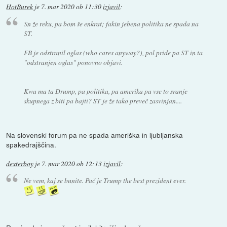
HotBurek
je
7. mar 2020 ob 11:30
izjavil
:
Sn že reku, pa bom še enkrat; fakin jebena politika ne spada na
ST.
FB je odstranil oglas (who cares anyway?), pol pride pa ST in ta
"odstranjen oglas" ponovno objavi.
Kwa ma ta Drump, pa politika, pa amerika pa vse to sranje
skupnega z biti pa bajti? ST je že tako preveč zasvinjan....
Na slovenski forum pa ne spada ameriška in ljubljanska
spakedrajščina.
dexterboy
je
7. mar 2020 ob 12:13
izjavil
:
Ne vem, kaj se bunite. Pač je Trump the best prezident ever.