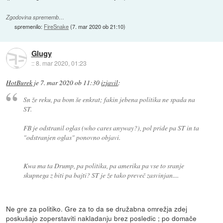
Zgodovina sprememb…
spremenilo:
FireSnake
(
7. mar 2020 ob 21:10
)
Glugy
::
8. mar 2020, 01:23
HotBurek
je
7. mar 2020 ob 11:30
izjavil
:
Sn že reku, pa bom še enkrat; fakin jebena politika ne spada na
ST.
FB je odstranil oglas (who cares anyway?), pol pride pa ST in ta
"odstranjen oglas" ponovno objavi.
Kwa ma ta Drump, pa politika, pa amerika pa vse to sranje
skupnega z biti pa bajti? ST je že tako preveč zasvinjan....
Ne gre za politiko. Gre za to da se družabna omrežja zdej
poskušajo zoperstaviti nakladanju brez posledic ; po domače