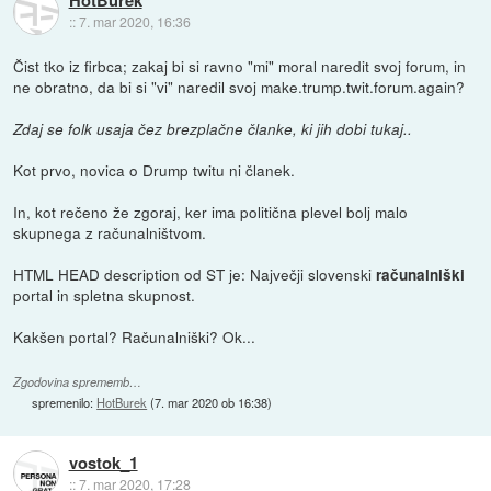
HotBurek
::
7. mar 2020, 16:36
Čist tko iz firbca; zakaj bi si ravno "mi" moral naredit svoj forum, in
ne obratno, da bi si "vi" naredil svoj make.trump.twit.forum.again?
Zdaj se folk usaja čez brezplačne članke, ki jih dobi tukaj..
Kot prvo, novica o Drump twitu ni članek.
In, kot rečeno že zgoraj, ker ima politična plevel bolj malo
skupnega z računalništvom.
HTML HEAD description od ST je: Največji slovenski
računalniški
portal in spletna skupnost.
Kakšen portal? Računalniški? Ok...
Zgodovina sprememb…
spremenilo:
HotBurek
(
7. mar 2020 ob 16:38
)
vostok_1
::
7. mar 2020, 17:28