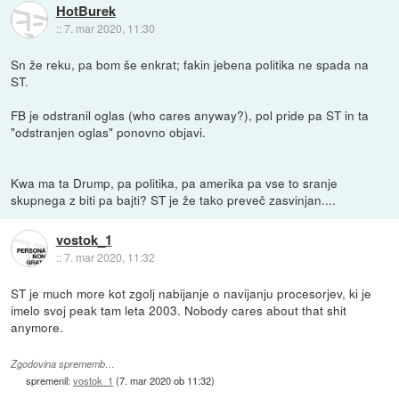
HotBurek
::
7. mar 2020, 11:30
Sn že reku, pa bom še enkrat; fakin jebena politika ne spada na
ST.
FB je odstranil oglas (who cares anyway?), pol pride pa ST in ta
"odstranjen oglas" ponovno objavi.
Kwa ma ta Drump, pa politika, pa amerika pa vse to sranje
skupnega z biti pa bajti? ST je že tako preveč zasvinjan....
vostok_1
::
7. mar 2020, 11:32
ST je much more kot zgolj nabijanje o navijanju procesorjev, ki je
imelo svoj peak tam leta 2003. Nobody cares about that shit
anymore.
Zgodovina sprememb…
spremenil:
vostok_1
(
7. mar 2020 ob 11:32
)