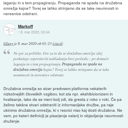
laganju in s tem propagiranju. Propaganda ne spada na družabna
omrežja kajne? Torej se lahko strinjamo da se take neumnosti in
neresnice odstrani.
Markoff
::
8. mar 2020, 02:44
Glugy
je
8. mar 2020 ob 01:23
izjavil
:
Ne gre za politiko. Gre za to da se družabna omrežja zdej
poskušajo zoperstaviti nakladanju brez posledic ; po domače
laganju in s tem propagiranju.
Propaganda ne spada na
družabna omrežja
kajne? Torej se lahko strinjamo da se take
neumnosti in neresnice odstrani.
Družabna omrežja so sicer predvsem platforma nekaterih
nizkotnejših človeških vzgibov, kot sta npr. ekshibicionizem in
hvalisanje, tako da se meni bolj zdi, da gresta z roko v roki. Če pa
želimo takšne stvari odstraniti iz informacijske družbe, pa raje
ukinimo družabna omrežja, ki v resnici niso kaj dosti družabna. Ne
vem, po kateri definiciji je pisarjenje oslarij in objavljanje neumnosti
.
druženje