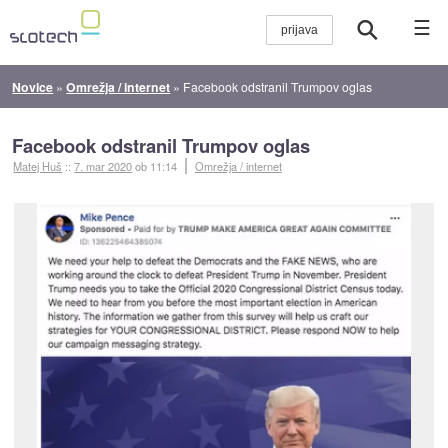
☰
Novice
»
Omrežja / internet
»
Facebook odstranil Trumpov oglas
Facebook odstranil Trumpov oglas
Matej Huš
::
7. mar 2020
ob 11:14
Omrežja / internet