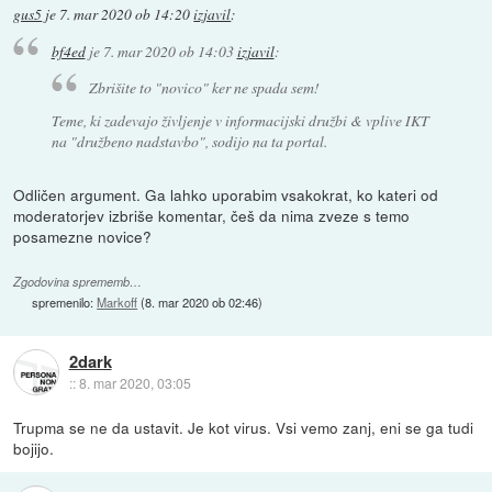
gus5
je
7. mar 2020 ob 14:20
izjavil
:
bf4ed
je
7. mar 2020 ob 14:03
izjavil
:
Zbrišite to "novico" ker ne spada sem!
Teme, ki zadevajo življenje v informacijski družbi & vplive IKT
na "družbeno nadstavbo", sodijo na ta portal.
Odličen argument. Ga lahko uporabim vsakokrat, ko kateri od
moderatorjev izbriše komentar, češ da nima zveze s temo
posamezne novice?
Zgodovina sprememb…
spremenilo:
Markoff
(
8. mar 2020 ob 02:46
)
2dark
::
8. mar 2020, 03:05
Trupma se ne da ustavit. Je kot virus. Vsi vemo zanj, eni se ga tudi
bojijo.