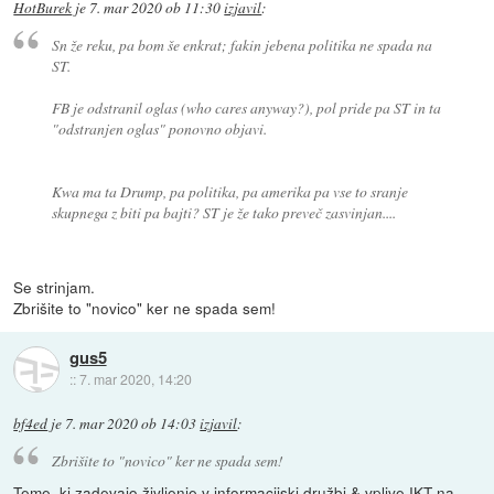
HotBurek
je
7. mar 2020 ob 11:30
izjavil
:
Sn že reku, pa bom še enkrat; fakin jebena politika ne spada na
ST.
FB je odstranil oglas (who cares anyway?), pol pride pa ST in ta
"odstranjen oglas" ponovno objavi.
Kwa ma ta Drump, pa politika, pa amerika pa vse to sranje
skupnega z biti pa bajti? ST je že tako preveč zasvinjan....
Se strinjam.
Zbrišite to "novico" ker ne spada sem!
gus5
::
7. mar 2020, 14:20
bf4ed
je
7. mar 2020 ob 14:03
izjavil
:
Zbrišite to "novico" ker ne spada sem!
Teme, ki zadevajo življenje v informacijski družbi & vplive IKT na