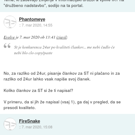
"družbeno nadstavbo", sodijo na ta portal.
Phantomeye
::
7. mar 2020, 14:55
Evolve
je
7. mar 2020 ob 13:41
izjavil
:
St je konkurenca 24ur po kvaliteti člankov... me nebi čudlo če
nebi blo clo copy/paste
No, za razliko od 24ur, pisanje člankov za ST ni plačano in za
razliko od 24ur lahko vsak napiše svoj članek.
Koliko člankov za ST si že ti napisal?
V primeru, da si jih že napisal (vsaj 1), ga daj v pregled, da se
presodi kvaliteto.
FireSnake
::
7. mar 2020, 15:08