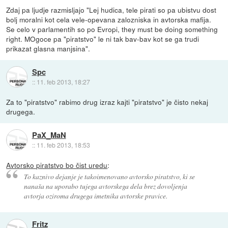
Zdaj pa ljudje razmisljajo "Lej hudica, tele pirati so pa ubistvu dost
bolj moralni kot cela vele-opevana zalozniska in avtorska mafija.
Se celo v parlamentih so po Evropi, they must be doing something
right. MOgoce pa "piratstvo" le ni tak bav-bav kot se ga trudi
prikazat glasna manjsina".
Spc
::
11. feb 2013, 18:27
Za to "piratstvo" rabimo drug izraz kajti "piratstvo" je čisto nekaj
drugega.
PaX_MaN
::
11. feb 2013, 18:53
Avtorsko piratstvo bo čist uredu
:
To kaznivo dejanje je takoimenovano avtorsko piratstvo, ki se
nanaša na uporabo tujega avtorskega dela brez dovoljenja
avtorja oziroma drugega imetnika avtorske pravice.
Fritz