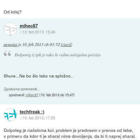
Od kdaj?
mihec87
::
10. feb 2013, 15:46
pegasus
je
10. feb 2013 ob 03:52
izjavil
:
Dolpoteg iz tpb je tako še vedno nelegalno početje.
Shure...Ne bo šlo tako na splošno..
Zgodovina sprememb…
spremenil:
mihec87
(
10. feb 2013 ob 15:47
)
techfreak :)
::
10. feb 2013, 17:05
Dolpoteg je načeloma kul, problem je predvsem v prenos od tebe,
v primeru da kdor ti je sharal nima dovoljenja, da bi ti naprej sharal.