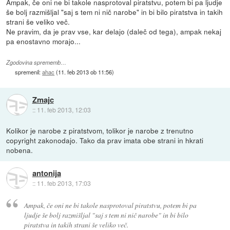
Ampak, če oni ne bi takole nasprotoval piratstvu, potem bi pa ljudje
še bolj razmišljal "saj s tem ni nič narobe" in bi bilo piratstva in takih
strani še veliko več.
Ne pravim, da je prav vse, kar delajo (daleč od tega), ampak nekaj
pa enostavno morajo...
Zgodovina sprememb…
spremenil:
ahac
(
11. feb 2013 ob 11:56
)
Zmajc
::
11. feb 2013, 12:03
Kolikor je narobe z piratstvom, tolikor je narobe z trenutno
copyright zakonodajo. Tako da prav imata obe strani in hkrati
nobena.
antonija
::
11. feb 2013, 17:03
Ampak, če oni ne bi takole nasprotoval piratstvu, potem bi pa
ljudje še bolj razmišljal "saj s tem ni nič narobe" in bi bilo
piratstva in takih strani še veliko več.