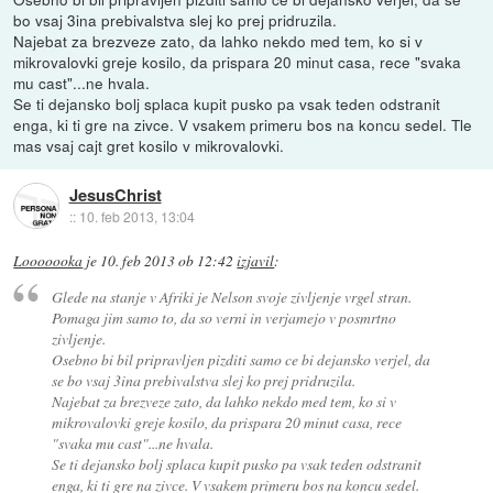
bo vsaj 3ina prebivalstva slej ko prej pridruzila.
Najebat za brezveze zato, da lahko nekdo med tem, ko si v
mikrovalovki greje kosilo, da prispara 20 minut casa, rece "svaka
mu cast"...ne hvala.
Se ti dejansko bolj splaca kupit pusko pa vsak teden odstranit
enga, ki ti gre na zivce. V vsakem primeru bos na koncu sedel. Tle
mas vsaj cajt gret kosilo v mikrovalovki.
JesusChrist
::
10. feb 2013, 13:04
Looooooka
je
10. feb 2013 ob 12:42
izjavil
:
Glede na stanje v Afriki je Nelson svoje zivljenje vrgel stran.
Pomaga jim samo to, da so verni in verjamejo v posmrtno
zivljenje.
Osebno bi bil pripravljen pizditi samo ce bi dejansko verjel, da
se bo vsaj 3ina prebivalstva slej ko prej pridruzila.
Najebat za brezveze zato, da lahko nekdo med tem, ko si v
mikrovalovki greje kosilo, da prispara 20 minut casa, rece
"svaka mu cast"...ne hvala.
Se ti dejansko bolj splaca kupit pusko pa vsak teden odstranit
enga, ki ti gre na zivce. V vsakem primeru bos na koncu sedel.