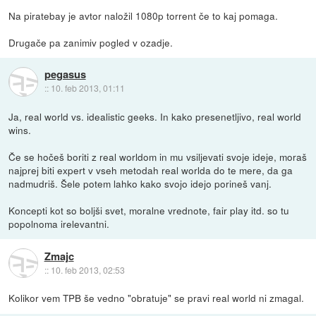
Na piratebay je avtor naložil 1080p torrent če to kaj pomaga.
Drugače pa zanimiv pogled v ozadje.
pegasus
::
10. feb 2013, 01:11
Ja, real world vs. idealistic geeks. In kako presenetljivo, real world
wins.
Če se hočeš boriti z real worldom in mu vsiljevati svoje ideje, moraš
najprej biti expert v vseh metodah real worlda do te mere, da ga
nadmudriš. Šele potem lahko kako svojo idejo porineš vanj.
Koncepti kot so boljši svet, moralne vrednote, fair play itd. so tu
popolnoma irelevantni.
Zmajc
::
10. feb 2013, 02:53
Kolikor vem TPB še vedno "obratuje" se pravi real world ni zmagal.