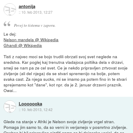
antonija
::
10. feb 2013, 12:27
Povej to tistemu v zaporu.
Le dej:
Nelson mandela @ Wikipedia
Ghandi @ Wikipedia
Tisti z najvec moci se bojo trudili obrzati svoj svet neglede na
sredstva. Kar poglej kaj trenutna vladajoca poltiika dela v drzavi,
smeji se nam pa ze cel svet. Ce je nekdo pripravljen zrtvovat svoje
zivljenje (ali del njega) da se stvari spremenijo na bolje, potem
svaka cast. Za njega sucks, mi se imamo pa potem fino in te stvari
sprejemamo kot "dane", kot npr. da je 2. januar drzavni praznik.
Owai...
Looooooka
::
10. feb 2013, 12:42
Glede na stanje v Afriki je Nelson svoje zivljenje vrgel stran.
Pomaga jim samo to, da so verni in verjamejo v posmrtno zivljenje.
Osebno bi bil pripravljen pizditi samo ce bi dejansko verjel, da se