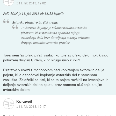
::
11. feb 2013, 19:02
PaX_MaN
je
11. feb 2013 ob 18:53
izjavil
:
Avtorsko piratstvo bo čist uredu
:
To kaznivo dejanje je takoimenovano avtorsko
piratstvo, ki se nanaša na uporabo tujega
avtorskega dela brez dovoljenja avtorja oziroma
drugega imetnika avtorske pravice.
Torej sem 'avtorski pirat' vsakič, ko tuje avtorsko delo, npr. knjigo,
pokažem drugim ljudem, ki to knjigo niso kupili?
Piratstvo v uvezi z monopolom nad kopiranjem avtorskih del je
pojem, ki je označeval kopiranje avtorskih del z namenom
zaslužka. Založniki so tisti, ki so ta pojem razširili na izmenjavo in
deljenje avtorskih del na spletu brez namena služenja s tujim
avtorskim delom.
Kurzweil
::
11. feb 2013, 19:17