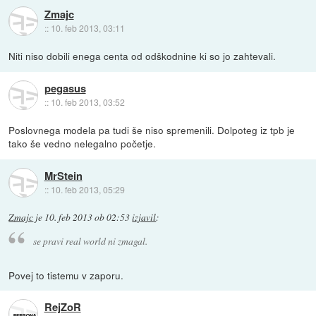
Zmajc
::
10. feb 2013, 03:11
Niti niso dobili enega centa od odškodnine ki so jo zahtevali.
pegasus
::
10. feb 2013, 03:52
Poslovnega modela pa tudi še niso spremenili. Dolpoteg iz tpb je
tako še vedno nelegalno početje.
MrStein
::
10. feb 2013, 05:29
Zmajc
je
10. feb 2013 ob 02:53
izjavil
:
se pravi real world ni zmagal.
Povej to tistemu v zaporu.
RejZoR