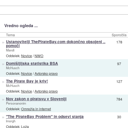
Vredno ogleda ...
Tema
Sporočila
»
Ustanovitelji ThePirateBay.com dokončno obsojeni ..
178
pomoči
Mandi
Oddelek:
Novice
/
NWO
»
Domišljijska statistika BSA
97
McHusch
Oddelek:
Novice
/
Avtorsko pravo
»
The Pirate Bay je kriv!
127
McHusch
Oddelek:
Novice
/
Avtorsko pravo
»
Nov zakon o piratsvu v Sloveniji
784
Personanonim
Oddelek:
Omrežja in internet
»
"The PirateBay Problem" in odsevi stanja
30
lmorgh
Oddelek:
Loža