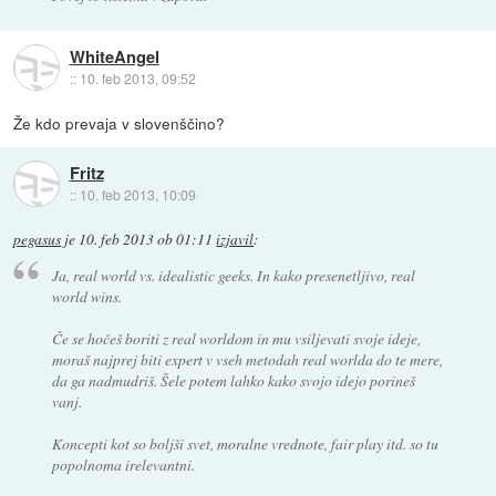
WhiteAngel
::
10. feb 2013, 09:52
Že kdo prevaja v slovenščino?
Fritz
::
10. feb 2013, 10:09
pegasus
je
10. feb 2013 ob 01:11
izjavil
:
Ja, real world vs. idealistic geeks. In kako presenetljivo, real
world wins.
Če se hočeš boriti z real worldom in mu vsiljevati svoje ideje,
moraš najprej biti expert v vseh metodah real worlda do te mere,
da ga nadmudriš. Šele potem lahko kako svojo idejo porineš
vanj.
Koncepti kot so boljši svet, moralne vrednote, fair play itd. so tu
popolnoma irelevantni.