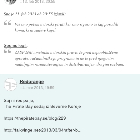
::
13. feb 2013, 20:55
Spc
je
11. feb 2013 ob 20:55
izjavil
:
Vsi smo potem avtorski pirati ker smo sigurno že kaj posodili
komu, ki ni zadeve kupil.
Seems legit
:
ZASP ščiti umetnika avtorskih pravic že pred nepooblaščeno
uporabo računalniškega programa in ne le pred njegovim
nadaljnjim razmnoževanjem in distribuiranjem drugim osebam.
Redorange
::
4. mar 2013, 19:59
Saj ni res pa je,
The Pirate Bay sedaj iz Severne Koreje
https://thepiratebay.se/blog/229
http://falkvinge.net/2013/03/04/after-b...