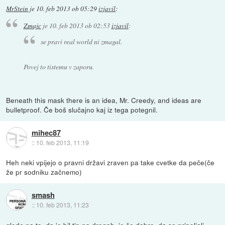
MrStein
je
10. feb 2013 ob 05:29
izjavil
:
Zmajc
je
10. feb 2013 ob 02:53
izjavil
:
se pravi real world ni zmagal.
Povej to tistemu v zaporu.
Beneath this mask there is an idea, Mr. Creedy, and ideas are
bulletproof. Če boš slučajno kaj iz tega potegnil.
mihec87
::
10. feb 2013, 11:19
Heh neki vpijejo o pravni državi zraven pa take cvetke da peče(če
že pr sodniku začnemo)
smash
::
10. feb 2013, 11:23
glede na to, da je bil tip na drogah, je še dobro, da so pripeljali