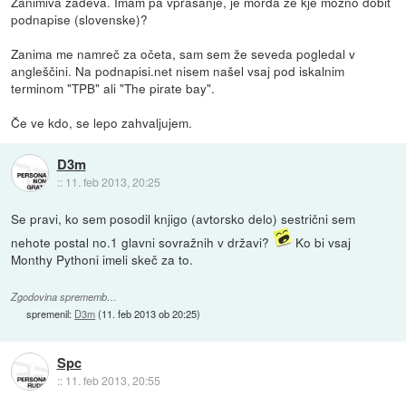
Zanimiva zadeva. Imam pa vprašanje, je morda že kje možno dobit
podnapise (slovenske)?
Zanima me namreč za očeta, sam sem že seveda pogledal v
angleščini. Na podnapisi.net nisem našel vsaj pod iskalnim
terminom "TPB" ali "The pirate bay".
Če ve kdo, se lepo zahvaljujem.
D3m
::
11. feb 2013, 20:25
Se pravi, ko sem posodil knjigo (avtorsko delo) sestrični sem
nehote postal no.1 glavni sovražnih v državi?
Ko bi vsaj
Monthy Pythoni imeli skeč za to.
Zgodovina sprememb…
spremenil:
D3m
(
11. feb 2013 ob 20:25
)
Spc
::
11. feb 2013, 20:55