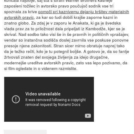
zaposleni tožilec in avtorsko pravo poučujoč sodnik vse tri
spoznala za krive
pomoči pri kaznivemu dejanju kršitev materialnih
avtorskih pravic
, za kar so tudi dobili krajše zaporne kazni in
znatno globo. Za zdaj je v zaporu le Anakata, ki ga je švedska
vlada prav za to priložnost dala pripeljati iz Kambodže, kjer se je
skrival. Nad sodbo tako visi še in še pravnih in političnih vprašajev,
vendar so instančna sodišča doslej zavrnila vse poskuse ponovne
presoje njene zakonitosti. Stran sicer mirno obratuje naprej tako
da je težko rečti, kdo je tu potegnil boljše. A gotovo je, da so fantje
žrtvovali znaten del svojega življenja za idejo drugačne,
modernejše ureditve avtorskih pravic, zato vas lepo pozivamo, da
si film ogledate in o videnem razmislite.