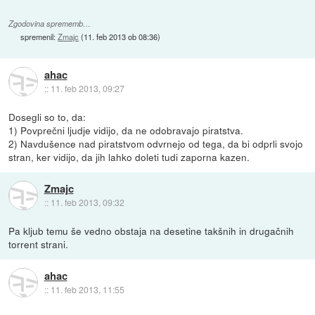
Zgodovina sprememb…
spremenil:
Zmajc
(
11. feb 2013 ob 08:36
)
ahac
::
11. feb 2013, 09:27
Dosegli so to, da:
1) Povprečni ljudje vidijo, da ne odobravajo piratstva.
2) Navdušence nad piratstvom odvrnejo od tega, da bi odprli svojo
stran, ker vidijo, da jih lahko doleti tudi zaporna kazen.
Zmajc
::
11. feb 2013, 09:32
Pa kljub temu še vedno obstaja na desetine takšnih in drugačnih
torrent strani.
ahac
::
11. feb 2013, 11:55