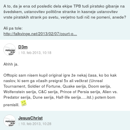
A to, da je ena od posledic dela ekipe TPB tudi piratsko gibanje na
švedskem, ustanovitev politične stranke in kasneje ustanovitev
vrste piratskih strank po svetu, verjetno tudi nič ne pomeni, anede?
Ali pa tole:
http://falkvinge.net/2013/02/07/court-o...
D3m
::
10. feb 2013, 10:18
Ahhh ja.
Offtopic sam nisem kupil original igre že nekaj časa, ko bo kak
naslov, ki sem ga včasih preigral 5x ali večkrat (Unreal
Tournament, Soldier of Fortune, Quake serija, Doom serija,
Wolfenstein serija, C&C serija, Prince of Persia serija, Alien vs.
Predator serija, Dune serija, Half-life serija.....itd.) potem bom
premislil.
JesusChrist
::
10. feb 2013, 10:28