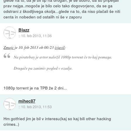
prav nejga..mogoče je bilo celo tako dogovorjeno, da se ga
odstrani z škodljivega okolja...glede na to, da niso plačali še niti
centa in nobeden od ostalih ni še v zaporu
Blazz
::
10. feb 2013, 11:36
Zmajc
je
10. feb 2013 ob 00:23
izjavil
:
Na piratebay je avtor naložil 1080p torrent če to kaj pomaga.
Drugače pa zanimiv pogled v ozadje.
1080p torrent je na TPB že 2 dni...
mihec87
::
10. feb 2013, 11:53
Hm gotfried jim je bil v interesu(kaj so kaj bili other hacking
crimes..)