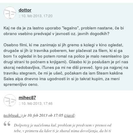
dottor
::
10. feb 2013, 17:20
Kaj ne da je za lastno uporabo "legalno", problem nastane, če bi
obrano vsebino predvajal v javnosti oz. javnih dogodkih?
Osebno filmi, ki me zanimajo si jih gremo s kolegi v kino ogledat,
drugače si jih iz travnika poberem, ker plačevat za filem, ki si ga
bom 1x ogledal in bo potem romal na polico je malo nesmiselno (po
drugi strani to počnem s knjigami). Glasbo ki jo poslušam je pri nas
skoraj nedobavljiva, iTunes pa mi ne diši preveč. Igro pa najprej na
travniku stegnem, če mi je ušeč, počakam da iam Steam kakšne
Sales alpa dnevno ima ugodnosti in si jo takrat kupim, za meni
spremenljivo ceno.
mihec87
::
10. feb 2013, 17:46
techfreak :)
je
10. feb 2013 ob 17:05
izjavil
:
Dolpoteg je načeloma kul, problem je predvsem v prenos od
tebe, v primeru da kdor ti je sharal nima dovoljenja, da bi ti