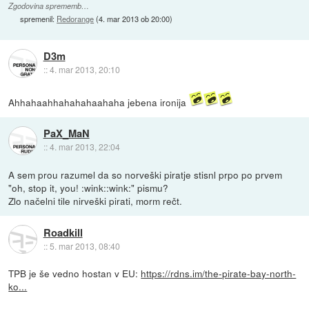
Zgodovina sprememb…
spremenil:
Redorange
(
4. mar 2013 ob 20:00
)
D3m
::
4. mar 2013, 20:10
Ahhahaahhahahahaahaha jebena ironija
PaX_MaN
::
4. mar 2013, 22:04
A sem prou razumel da so norveški piratje stisnl prpo po prvem
"oh, stop it, you! :wink::wink:" pismu?
Zlo načelni tile nirveški pirati, morm rečt.
Roadkill
::
5. mar 2013, 08:40
TPB je še vedno hostan v EU:
https://rdns.im/the-pirate-bay-north-
ko...