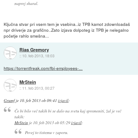
naprej sharal.
Ključna stvar pri vsem tem je vsebina..iz TPB kamot zdownloadaš
npr driverje za grafično..Zato izjava dolpoteg iz TPB je nelegalno
početje rahlo smešna...
Rias Gremory
::
10. feb 2013, 18:03
https://torrentfreak.com/fbi-employees-...
MrStein
::
11. feb 2013, 00:27
Grumf
je
10. feb 2013 ob 09:41
izjavil
:
Če bi bilo več takih bi se dalo na svetu kaj spremeniti, žal je več
takih:
MrStein
je
10. feb 2013 ob 05:29
izjavil
:
Povej to tistemu v zaporu.