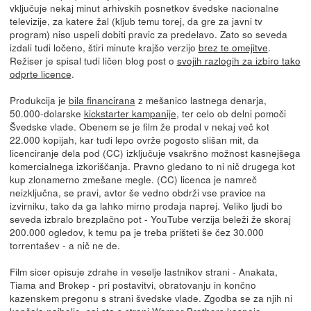
vključuje nekaj minut arhivskih posnetkov švedske nacionalne
televizije, za katere žal (kljub temu torej, da gre za javni tv
program) niso uspeli dobiti pravic za predelavo. Zato so seveda
izdali tudi ločeno, štiri minute krajšo verzijo
brez te omejitve
.
Režiser je spisal tudi ličen blog post o
svojih razlogih za izbiro tako
odprte licence
.
Produkcija je
bila financirana
z mešanico lastnega denarja,
50.000-dolarske
kickstarter kampanije
, ter celo ob delni pomoči
Švedske vlade. Obenem se je film že prodal v nekaj več kot
22.000 kopijah, kar tudi lepo ovrže pogosto slišan mit, da
licenciranje dela pod (CC) izključuje vsakršno možnost kasnejšega
komercialnega izkoriščanja. Pravno gledano to ni nič drugega kot
kup zlonamerno zmešane megle. (CC) licenca je namreč
neizključna, se pravi, avtor še vedno obdrži vse pravice na
izvirniku, tako da ga lahko mirno prodaja naprej. Veliko ljudi bo
seveda izbralo brezplačno pot - YouTube verzija beleži že skoraj
200.000 ogledov, k temu pa je treba prišteti še čez 30.000
torrentašev - a nič ne de.
Film sicer opisuje zdrahe in veselje lastnikov strani - Anakata,
Tiama and Brokep - pri postavitvi, obratovanju in končno
kazenskem pregonu s strani švedske vlade. Zgodba se za njih ni
končala najbolje, saj sta s strani Warner Brothers kasneje