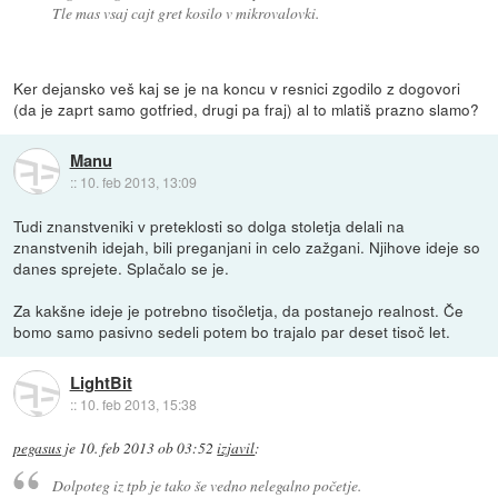
Tle mas vsaj cajt gret kosilo v mikrovalovki.
Ker dejansko veš kaj se je na koncu v resnici zgodilo z dogovori
(da je zaprt samo gotfried, drugi pa fraj) al to mlatiš prazno slamo?
Manu
::
10. feb 2013, 13:09
Tudi znanstveniki v preteklosti so dolga stoletja delali na
znanstvenih idejah, bili preganjani in celo zažgani. Njihove ideje so
danes sprejete. Splačalo se je.
Za kakšne ideje je potrebno tisočletja, da postanejo realnost. Če
bomo samo pasivno sedeli potem bo trajalo par deset tisoč let.
LightBit
::
10. feb 2013, 15:38
pegasus
je
10. feb 2013 ob 03:52
izjavil
:
Dolpoteg iz tpb je tako še vedno nelegalno početje.