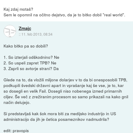
Kaj zdaj motaš?
Sem le opomnil na očitno dejstvo, da je to bitko dobil "real world".
Zmajc
::
11. feb 2013, 08:34
Kako bitko pa so dobili?
1. So izterjali odškodnino? Ne
2. So uspeli zapret TPB? Ne
3. Zaprli so avtorje strani? Da
Glede na to, da vložili miljone dolarjev v to da bi onesposobili TPB,
podkupili švedski državni apart in vprašanje kaj še vse, je to, kar
so dosegli en velik Fail. Dosegli niso nobenega izmed primarnih
ciljev. Še več z zrežiranim procesom so samo prikazali na kako gnil
način delujejo.
Si predstavljaš kak šok mora biti za medijsko industrijo in US
administracijo da jih je četica posameznikov nadmudrila?
edit: pravopis