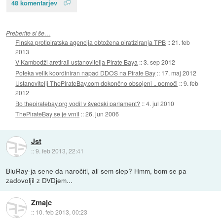
48 komentarjev
Preberite si še…
Finska protipiratska agencija obtožena piratiziranja TPB
::
21. feb
2013
V Kambodži aretirali ustanovitelja Pirate Baya
::
3. sep 2012
Poteka velik koordiniran napad DDOS na Pirate Bay
::
17. maj 2012
Ustanovitelji ThePirateBay.com dokončno obsojeni .. pomoči
::
9. feb
2012
Bo thepiratebay.org vodil v švedski parlament?
::
4. jul 2010
ThePirateBay se je vrnil
::
26. jun 2006
Jst
::
9. feb 2013, 22:41
BluRay-ja sene da naročiti, ali sem slep? Hmm, bom se pa
zadovoljil z DVDjem...
Zmajc
::
10. feb 2013, 00:23