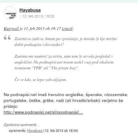
Hayabusa
::
12. feb 2013, 18:33
Kurzweil
je
11. feb 2013 ob 19:17
izjavil
:
Zanimiva zadeva. Imam pa vprašanje, je morda že kje možno
dobit podnapise (slovenske)?
Zanima me namreč za očeta, sam sem že seveda pogledal v
angleščini. Na podnapisi.net nisem našel vsaj pod iskalnim
terminom "TPB" ali "The pirate bay".
Če ve kdo, se lepo zahvaljujem.
Na podnapisi.net imaš trenutno angleške, španske, nizozemske,
portugalske, češke, grške, naši (ali hrvaški/srbski) verjetno še
pridejo:
http://www.podnapisi.net/sl/ppodnapisi/...
Zgodovina sprememb…
spremenilo:
Hayabusa
(
12. feb 2013 ob 18:34
)