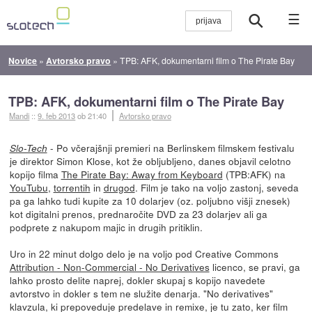
☰
Novice
»
Avtorsko pravo
»
TPB: AFK, dokumentarni film o The Pirate Bay
TPB: AFK, dokumentarni film o The Pirate Bay
Mandi
::
9. feb 2013
ob 21:40
Avtorsko pravo
- Po včerajšnji premieri na Berlinskem filmskem festivalu
Slo-Tech
je direktor Simon Klose, kot že obljubljeno, danes objavil celotno
kopijo filma
The Pirate Bay: Away from Keyboard
(TPB:AFK) na
YouTubu
,
torrentih
in
drugod
. Film je tako na voljo zastonj, seveda
pa ga lahko tudi kupite za 10 dolarjev (oz. poljubno višji znesek)
kot digitalni prenos, prednaročite DVD za 23 dolarjev ali ga
podprete z nakupom majic in drugih pritiklin.
Uro in 22 minut dolgo delo je na voljo pod Creative Commons
Attribution - Non-Commercial - No Derivatives
licenco, se pravi, ga
lahko prosto delite naprej, dokler skupaj s kopijo navedete
avtorstvo in dokler s tem ne služite denarja. "No derivatives"
klavzula, ki prepoveduje predelave in remixe, je tu zato, ker film