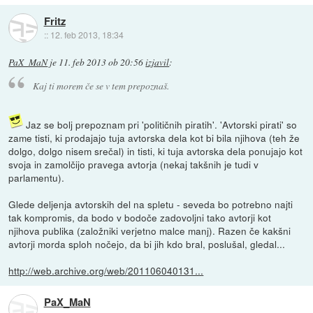
Fritz
::
12. feb 2013, 18:34
PaX_MaN
je
11. feb 2013 ob 20:56
izjavil
:
Kaj ti morem če se v tem prepoznaš.
Jaz se bolj prepoznam pri 'političnih piratih'. 'Avtorski pirati' so
zame tisti, ki prodajajo tuja avtorska dela kot bi bila njihova (teh že
dolgo, dolgo nisem srečal) in tisti, ki tuja avtorska dela ponujajo kot
svoja in zamolčijo pravega avtorja (nekaj takšnih je tudi v
parlamentu).
Glede deljenja avtorskih del na spletu - seveda bo potrebno najti
tak kompromis, da bodo v bodoče zadovoljni tako avtorji kot
njihova publika (založniki verjetno malce manj). Razen če kakšni
avtorji morda sploh nočejo, da bi jih kdo bral, poslušal, gledal...
http://web.archive.org/web/201106040131...
PaX_MaN