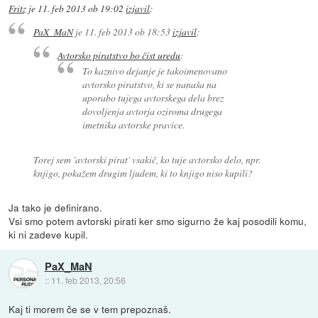
Fritz
je
11. feb 2013 ob 19:02
izjavil
:
PaX_MaN
je
11. feb 2013 ob 18:53
izjavil
:
Avtorsko piratstvo bo čist uredu
:
To kaznivo dejanje je takoimenovano
avtorsko piratstvo, ki se nanaša na
uporabo tujega avtorskega dela brez
dovoljenja avtorja oziroma drugega
imetnika avtorske pravice.
Torej sem 'avtorski pirat' vsakič, ko tuje avtorsko delo, npr.
knjigo, pokažem drugim ljudem, ki to knjigo niso kupili?
Ja tako je definirano.
Vsi smo potem avtorski pirati ker smo sigurno že kaj posodili komu,
ki ni zadeve kupil.
PaX_MaN
::
11. feb 2013, 20:56
Kaj ti morem če se v tem prepoznaš.