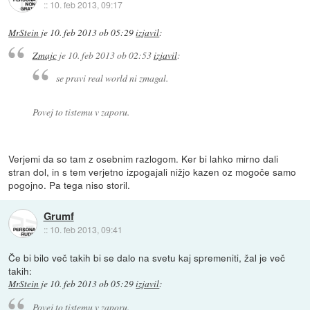
::
10. feb 2013, 09:17
MrStein
je
10. feb 2013 ob 05:29
izjavil
:
Zmajc
je
10. feb 2013 ob 02:53
izjavil
:
se pravi real world ni zmagal.
Povej to tistemu v zaporu.
Verjemi da so tam z osebnim razlogom. Ker bi lahko mirno dali
stran dol, in s tem verjetno izpogajali nižjo kazen oz mogoče samo
pogojno. Pa tega niso storil.
Grumf
::
10. feb 2013, 09:41
Če bi bilo več takih bi se dalo na svetu kaj spremeniti, žal je več
takih:
MrStein
je
10. feb 2013 ob 05:29
izjavil
:
Povej to tistemu v zaporu.