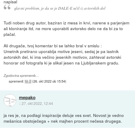
napisal
glavni problem, je da se je DALE-E učil iz avtorskih del
Tudi noben drug autor, baziran iz mesa in krvi, narene s parjenjem
ali kloniranje itd, ne more uporabiti avtorsko delo ne da bi za to
plačal.
Ali drugače, tvoj komentar bi se lahko bral v smislu :
Umetnik pretirano uporablja motive jeseni, sedaj je pa lastnik
avtorskih del, ki ima večino jesenkih motivov, zahteval avtorski
honorar od fotografa ki je slikal jesen na Ljubljanskem gradu.
Zgodovina sprememb…
spremenil:
Mr.B
(
26. okt 2022 ob 15:54
)
mepako
::
27. okt 2022, 12:44
ja res je, na podlagi inspiracije deluje ves svet. Novost je vedno
mešanica obstoječega + nek majhen procent nečesa drugega.