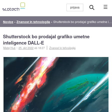
☰
Novice
»
Znanost in tehnologija
»
Shutterstock bo prodajal grafiko umetne inteligence DALL-E
Shutterstock bo prodajal grafiko umetne
inteligence DALL-E
Matej Huš
::
25. okt 2022
ob 18:27
Znanost in tehnologija