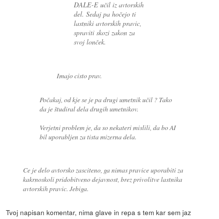
DALE-E učil iz avtorskih
del. Sedaj pa hočejo ti
lastniki avtorskih pravic,
spraviti skozi zakon za
svoj lonček.
Imajo cisto prav.
Počakaj, od kje se je pa drugi umetnik učil ? Tako
da je študiral dela drugih umetnikov.
Verjetni problem je, da so nekateri mislili, da bo AI
bil uporabljen za tista mizerna dela.
Ce je delo avtorsko zasciteno, ga nimas pravice uporabiti za
kakrnoskoli pridobitveno dejavnost, brez privolitve lastnika
avtorskih pravic. Jebiga.
Tvoj napisan komentar, nima glave in repa s tem kar sem jaz