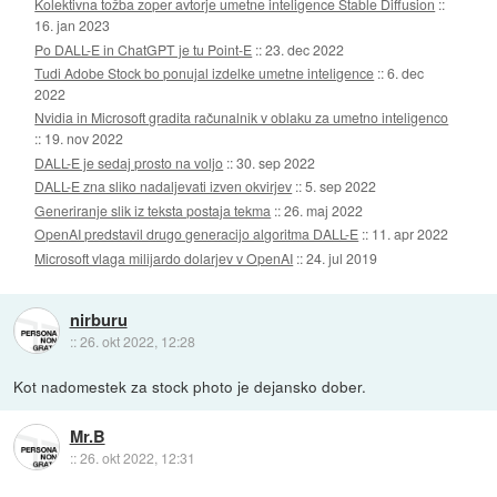
Kolektivna tožba zoper avtorje umetne inteligence Stable Diffusion
::
16. jan 2023
Po DALL-E in ChatGPT je tu Point-E
::
23. dec 2022
Tudi Adobe Stock bo ponujal izdelke umetne inteligence
::
6. dec
2022
Nvidia in Microsoft gradita računalnik v oblaku za umetno inteligenco
::
19. nov 2022
DALL-E je sedaj prosto na voljo
::
30. sep 2022
DALL-E zna sliko nadaljevati izven okvirjev
::
5. sep 2022
Generiranje slik iz teksta postaja tekma
::
26. maj 2022
OpenAI predstavil drugo generacijo algoritma DALL-E
::
11. apr 2022
Microsoft vlaga milijardo dolarjev v OpenAI
::
24. jul 2019
nirburu
::
26. okt 2022, 12:28
Kot nadomestek za stock photo je dejansko dober.
Mr.B
::
26. okt 2022, 12:31