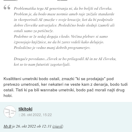
Problematika tega AI generiranja ni, da bo boljši od človeka.
Problem je, da bodo mase normie ameb raje znižale standarde
in vkorporirali AI zmazke v svoje kreacije, kot da bi podpirale
dobre človeške ustvarjalce. Posledično bodo slednji izumrli ali
ostali samo za petičneže.
Podobno se že sedaj dogaja s kodo. Večina plebsev si samo
izposojajo knjižnice, ne da bi zares vedeli kako delujejo.
Posledično je vedno manj dobrih programerjev.
Drugače povedano...človek se bo prilagodil AI in ne AI človeku,
kot so to nam futuristi zagotavljali.
Kvalititeni umetniki bodo ostali, zmazki "ki se prodajajo" pod
pretvezo umetnosti, ker nekateri ne veste kam z denarja, bodo tudi
ostali. Tisti ki pa bili wannabe umetniki, bodo pač morali najti drug
hobi.
tikitoki
::
26. okt 2022, 15:22
Mr.B
je
26. okt 2022 ob 12:31
izjavil
: