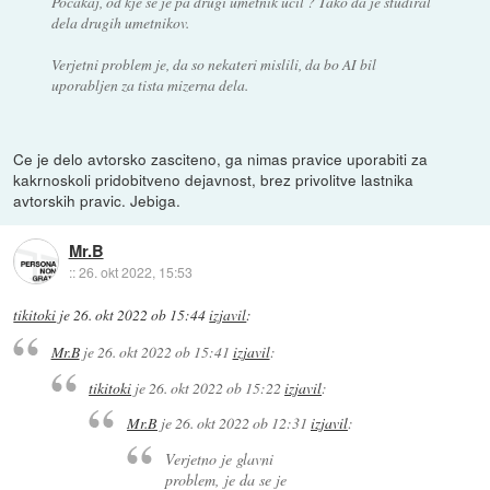
Počakaj, od kje se je pa drugi umetnik učil ? Tako da je študiral
dela drugih umetnikov.
Verjetni problem je, da so nekateri mislili, da bo AI bil
uporabljen za tista mizerna dela.
Ce je delo avtorsko zasciteno, ga nimas pravice uporabiti za
kakrnoskoli pridobitveno dejavnost, brez privolitve lastnika
avtorskih pravic. Jebiga.
Mr.B
::
26. okt 2022, 15:53
tikitoki
je
26. okt 2022 ob 15:44
izjavil
:
Mr.B
je
26. okt 2022 ob 15:41
izjavil
:
tikitoki
je
26. okt 2022 ob 15:22
izjavil
:
Mr.B
je
26. okt 2022 ob 12:31
izjavil
:
Verjetno je glavni
problem, je da se je