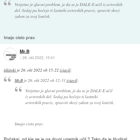
Verjetno je glavni problem, je da se je DALE-E učil iz avtorskih
del. Sedaj pa hočejo ti lastniki avtorskih pravic, spraviti skozi
zakon za svoj lonček.
Imajo cisto prav.
Mr.B
::
26. okt 2022, 15:41
tikitoki
je
26. okt 2022 ob 15:22
izjavil
:
Mr.B
je
26. okt 2022 ob 12:31
izjavil
:
Verjetno je glavni problem, je da se je DALE-E učil
iz avtorskih del. Sedaj pa hočejo ti lastniki
avtorskih pravic, spraviti skozi zakon za svoj lonček.
Imajo cisto prav.
Počakaj, od kje se je pa drugi umetnik učil ? Tako da je študiral