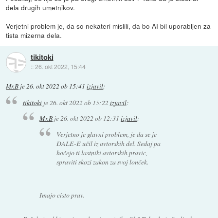
dela drugih umetnikov.
Verjetni problem je, da so nekateri mislili, da bo AI bil uporabljen za
tista mizerna dela.
tikitoki
::
26. okt 2022, 15:44
Mr.B
je
26. okt 2022 ob 15:41
izjavil
:
tikitoki
je
26. okt 2022 ob 15:22
izjavil
:
Mr.B
je
26. okt 2022 ob 12:31
izjavil
:
Verjetno je glavni problem, je da se je
DALE-E učil iz avtorskih del. Sedaj pa
hočejo ti lastniki avtorskih pravic,
spraviti skozi zakon za svoj lonček.
Imajo cisto prav.