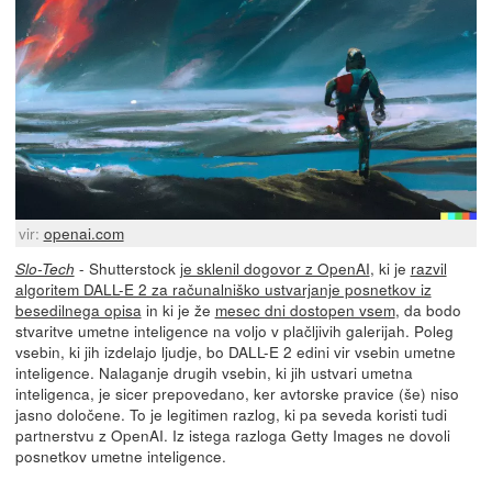
vir:
openai.com
- Shutterstock
je sklenil dogovor z OpenAI
, ki je
razvil
Slo-Tech
algoritem DALL-E 2 za računalniško ustvarjanje posnetkov iz
besedilnega opisa
in ki je že
mesec dni dostopen vsem
, da bodo
stvaritve umetne inteligence na voljo v plačljivih galerijah. Poleg
vsebin, ki jih izdelajo ljudje, bo DALL-E 2 edini vir vsebin umetne
inteligence. Nalaganje drugih vsebin, ki jih ustvari umetna
inteligenca, je sicer prepovedano, ker avtorske pravice (še) niso
jasno določene. To je legitimen razlog, ki pa seveda koristi tudi
partnerstvu z OpenAI. Iz istega razloga Getty Images ne dovoli
posnetkov umetne inteligence.