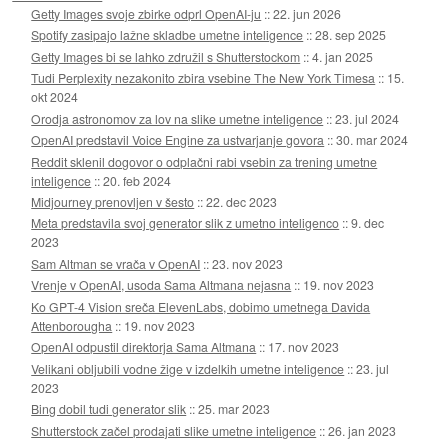
Getty Images svoje zbirke odprl OpenAI-ju
::
22. jun 2026
Spotify zasipajo lažne skladbe umetne inteligence
::
28. sep 2025
Getty Images bi se lahko združil s Shutterstockom
::
4. jan 2025
Tudi Perplexity nezakonito zbira vsebine The New York Timesa
::
15.
okt 2024
Orodja astronomov za lov na slike umetne inteligence
::
23. jul 2024
OpenAI predstavil Voice Engine za ustvarjanje govora
::
30. mar 2024
Reddit sklenil dogovor o odplačni rabi vsebin za trening umetne
inteligence
::
20. feb 2024
Midjourney prenovljen v šesto
::
22. dec 2023
Meta predstavila svoj generator slik z umetno inteligenco
::
9. dec
2023
Sam Altman se vrača v OpenAI
::
23. nov 2023
Vrenje v OpenAI, usoda Sama Altmana nejasna
::
19. nov 2023
Ko GPT-4 Vision sreča ElevenLabs, dobimo umetnega Davida
Attenborougha
::
19. nov 2023
OpenAI odpustil direktorja Sama Altmana
::
17. nov 2023
Velikani obljubili vodne žige v izdelkih umetne inteligence
::
23. jul
2023
Bing dobil tudi generator slik
::
25. mar 2023
Shutterstock začel prodajati slike umetne inteligence
::
26. jan 2023