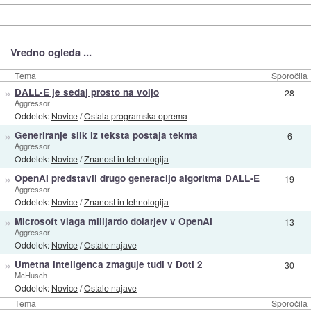
Vredno ogleda ...
Tema
Sporočila
»
DALL-E je sedaj prosto na voljo
28
Aggressor
Oddelek:
Novice
/
Ostala programska oprema
»
Generiranje slik iz teksta postaja tekma
6
Aggressor
Oddelek:
Novice
/
Znanost in tehnologija
»
OpenAI predstavil drugo generacijo algoritma DALL-E
19
Aggressor
Oddelek:
Novice
/
Znanost in tehnologija
»
Microsoft vlaga milijardo dolarjev v OpenAI
13
Aggressor
Oddelek:
Novice
/
Ostale najave
»
Umetna inteligenca zmaguje tudi v Doti 2
30
McHusch
Oddelek:
Novice
/
Ostale najave
Tema
Sporočila