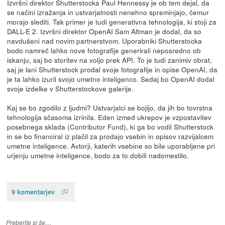
Izvršni direktor Shutterstocka Paul Hennessy je ob tem dejal, da
se načini izražanja in ustvarjalnosti nenehno spreminjajo, čemur
morajo slediti. Tak primer je tudi generativna tehnologija, ki stoji za
DALL-E 2. Izvršni direktor OpenAI Sam Altman je dodal, da so
navdušeni nad novim partnerstvom. Uporabniki Shutterstocka
bodo namreč lahko nove fotografije generirali neposredno ob
iskanju, saj bo storitev na voljo prek API. To je tudi zanimiv obrat,
saj je lani Shutterstock prodal svoje fotografije in opise OpenAI, da
je ta lahko izuril svojo umetno inteligenco. Sedaj bo OpenAI dodal
svoje izdelke v Shutterstockove galerije.
Kaj se bo zgodilo z ljudmi? Ustvarjalci se bojijo, da jih bo tovrstna
tehnologija sčasoma izrinila. Eden izmed ukrepov je vzpostavitev
posebnega sklada (Contributor Fund), ki ga bo vodil Shutterstock
in se bo financiral iz plačil za prodajo vsebin in opisov razvijalcem
umetne inteligence. Avtorji, katerih vsebine so bile uporabljene pri
urjenju umetne inteligence, bodo za to dobili nadomestilo.
9 komentarjev
Preberite si še…