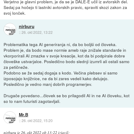
Verjetno je glavni problem, je da se je DALE-E učil iz avtorskih del.
Sedaj pa hočejo ti lastniki avtorskih pravic, spraviti skozi zakon za
svoj lonček.
nirburu
::
26. okt 2022, 13:22
Problematika tega AI generiranja ni, da bo boljši od človeka.
Problem je, da bodo mase normie ameb raje znižale standarde in
vkorporirali AI zmazke v svoje kreacije, kot da bi podpirale dobre
človeške ustvarjalce. Posledično bodo slednji izumrli ali ostali samo
za petičneže.
Podobno se že sedaj dogaja s kodo. Večina plebsev si samo
izposojajo knjižnice, ne da bi zares vedeli kako delujejo.
Posledično je vedno manj dobrih programerjev.
Drugače povedano...človek se bo prilagodil AI in ne AI človeku, kot
so to nam futuristi zagotavljali.
Mr.B
::
26. okt 2022, 15:20
nirburu
je
26. okt 2022 ob 13:22
izjavil
: