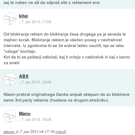
saj te noben ne sili da odpreš site z reklamami ane
kitaj
::
7. jan 2013, 17:59
Od blokiranja reklam do blokiranja česa drugega pa je seveda le
majhen korak. Blokiranje reklam je všečen poseg v nevtralnost
interneta. Iz zgodovine bi se že enkrat lahko naučili, kje se take
"usluge" končajo.
Kot da bi se poštarji odločali, kaj ti vržejo v nabiralnik in kaj v kanto
za smeti.
ABX
::
7. jan 2013, 18:06
Nisem prebral originalnega članka ampak sklepam da so blokirane
samo 3rd party reklame (hostane na drugem strežniku).
Manu
::
7. jan 2013, 18:08
mtosev
je
7. jan 2013 ob 17:36
izjavil
: