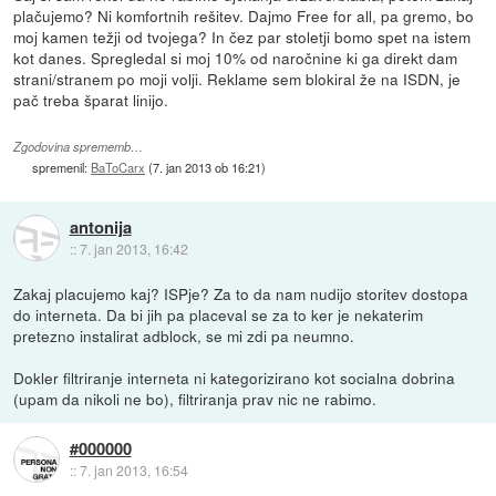
plačujemo? Ni komfortnih rešitev. Dajmo Free for all, pa gremo, bo
moj kamen težji od tvojega? In čez par stoletji bomo spet na istem
kot danes. Spregledal si moj 10% od naročnine ki ga direkt dam
strani/stranem po moji volji. Reklame sem blokiral že na ISDN, je
pač treba šparat linijo.
Zgodovina sprememb…
spremenil:
BaToCarx
(
7. jan 2013 ob 16:21
)
antonija
::
7. jan 2013, 16:42
Zakaj placujemo kaj? ISPje? Za to da nam nudijo storitev dostopa
do interneta. Da bi jih pa placeval se za to ker je nekaterim
pretezno instalirat adblock, se mi zdi pa neumno.
Dokler filtriranje interneta ni kategorizirano kot socialna dobrina
(upam da nikoli ne bo), filtriranja prav nic ne rabimo.
#000000
::
7. jan 2013, 16:54