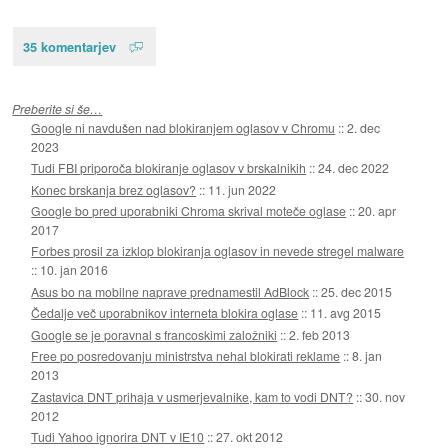
35 komentarjev
Preberite si še…
Google ni navdušen nad blokiranjem oglasov v Chromu
::
2. dec
2023
Tudi FBI priporoča blokiranje oglasov v brskalnikih
::
24. dec 2022
Konec brskanja brez oglasov?
::
11. jun 2022
Google bo pred uporabniki Chroma skrival moteče oglase
::
20. apr
2017
Forbes prosil za izklop blokiranja oglasov in nevede stregel malware
::
10. jan 2016
Asus bo na mobilne naprave prednamestil AdBlock
::
25. dec 2015
Čedalje več uporabnikov interneta blokira oglase
::
11. avg 2015
Google se je poravnal s francoskimi založniki
::
2. feb 2013
Free po posredovanju ministrstva nehal blokirati reklame
::
8. jan
2013
Zastavica DNT prihaja v usmerjevalnike, kam to vodi DNT?
::
30. nov
2012
Tudi Yahoo ignorira DNT v IE10
::
27. okt 2012