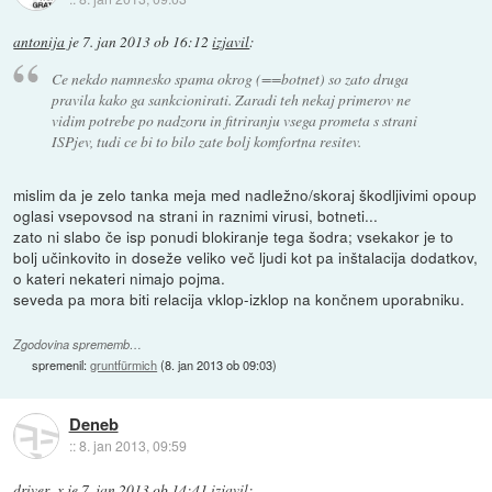
antonija
je
7. jan 2013 ob 16:12
izjavil
:
Ce nekdo namnesko spama okrog (==botnet) so zato druga
pravila kako ga sankcionirati. Zaradi teh nekaj primerov ne
vidim potrebe po nadzoru in fitriranju vsega prometa s strani
ISPjev, tudi ce bi to bilo zate bolj komfortna resitev.
mislim da je zelo tanka meja med nadležno/skoraj škodljivimi opoup
oglasi vsepovsod na strani in raznimi virusi, botneti...
zato ni slabo če isp ponudi blokiranje tega šodra; vsekakor je to
bolj učinkovito in doseže veliko več ljudi kot pa inštalacija dodatkov,
o kateri nekateri nimajo pojma.
seveda pa mora biti relacija vklop-izklop na končnem uporabniku.
Zgodovina sprememb…
spremenil:
gruntfürmich
(
8. jan 2013 ob 09:03
)
Deneb
::
8. jan 2013, 09:59
driver_x
je
7. jan 2013 ob 14:41
izjavil
: