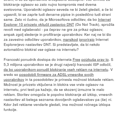
blokiranje oglasov so zato nujno kompromis med dvema
svetovoma. Uporabniki oglasov seveda ne bi želeli gledati, a če bi
ugasnili, bi se zaprle tudi denarne pipice in posledično tudi strani
same. Zato ni čudno, da je Microsoftova odločitev, da bo
Internet
Explorer 10 privzeto vključil zastavico DNT
(Do Not Track), sprožila
revolt med oglaševalci - pa čeprav ne gre za prikaz oglasov,
ampak zgolj sledenje in profiliranje uporabnikov. Ker naj ne bi šlo
za zavestno odločitev uporabnikov,
marsikod
ignorirajo
Internet
Explorerjevo nastavitev DNT. Si predstavljate, da bi nekdo
avtomatično blokiral
oglase na internetu?
vse
Francoski ponudnik dostopa do interneta
Free
poizkuša prav to
. S
5,3 milijona uporabnikov se je drugi največji francoski ISP odločil,
da bo uporabnikom ponudil blokiranje vseh reklam na internetu
. V
sredo so
posodobili firmware za ADSL-vmesnike svojih
uporabnikov
in ta posodobitev je prinesla možnost blokade reklam.
Možnost je privzeto vključena in blokira vse vrste oglasov na
internetu, prvi testi pa kažejo, da se skozenj izmuzne le malo
reklam. Storitev omogoča le popolno blokiranje ali izklop, vmesnih
nastavitev ali belega seznama dovoljenih oglaševalcev pa (še) ni.
Kdor želi reklame vendarle gledati, ima možnost ročnega izklopa
funkcije.