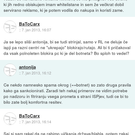
ki jih redno obiskujem imam whitelistane in sem že večkrat dobil
servirano reklamo, ki je potem vodila do nakupa in koristi zame.
BaToCarx
::
7. jan 2013, 16:07
Ja se lepo sliši antonija, bi se tudi strinjal, samo v RL ne deluje če
ispji pa razni centri ne "ukrepajo" blokirajo/rutajo. Ali bi ti pričakoval
da vsak polnoleten blokira pc ki je del botneta? Bo sploh to vedel?
antonija
::
7. jan 2013, 16:12
Ce nekdo namnesko spama okrog (==botnet) so zato druga pravila
kako ga sankcionirati. Zaradi teh nekaj primerov ne vidim potrebe
po nadzoru in fitriranju vsega prometa s strani ISPjev, tudi ce bi to
bilo zate bolj komfortna resitev.
BaToCarx
::
7. jan 2013, 16:14
Saj si sam rekel da ne rabimo ujčkanja države/blabla, potem zakaj