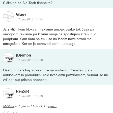
S čim pa se Slo-Tech financira?
Glugy
::
7. jan 2013, 14:54
Jz z vtičnikom blokiram reklame ampak vsake tok časa pa
omogočm reklame pa kliknm nanje če spoštujem stran in jo
podpiram. Sam nam pa tm k so ko iščem nove strani mel
omogočen. Ker tm je ponavad polhn nasnage.
[D]emon
::
7. jan 2013, 15:10
Osebno marsikaj blokiram ze na routerju. Preostalo pa z
adblockom in podobnim. Tole kvecjemu pozdravljam, vendar se mi
zdi opt-out pristop napacen.
RejZoR
::
7. jan 2013, 15:19
MrStein
je
7. jan 2013 ob 14:47
izjavil
: