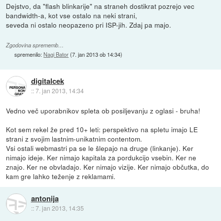
Dejstvo, da "flash blinkarije" na straneh dostikrat pozrejo vec
bandwidth-a, kot vse ostalo na neki strani,
seveda ni ostalo neopazeno pri ISP-jih. Zdaj pa majo.
Zgodovina sprememb…
spremenilo:
Nagi Bator
(
7. jan 2013 ob 14:34
)
digitalcek
::
7. jan 2013, 14:34
Vedno več uporabnikov spleta ob posiljevanju z oglasi - bruha!
Kot sem rekel že pred 10+ leti: perspektivo na spletu imajo LE
strani z svojim lastnim-unikatnim contentom.
Vsi ostali webmastri pa se le šlepajo na druge (linkanje). Ker
nimajo ideje. Ker nimajo kapitala za pordukcijo vsebin. Ker ne
znajo. Ker ne obvladajo. Ker nimajo vizije. Ker nimajo občutka, do
kam gre lahko teženje z reklamami.
antonija
::
7. jan 2013, 14:35