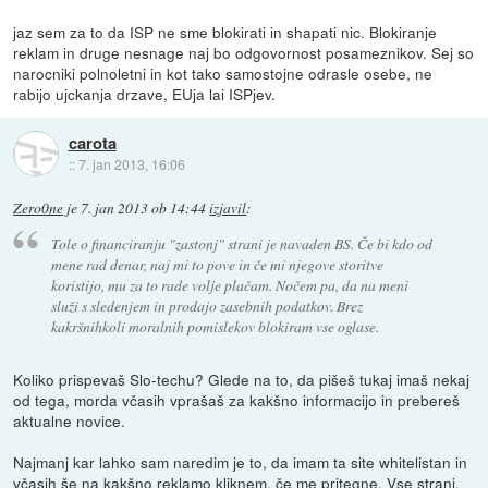
jaz sem za to da ISP ne sme blokirati in shapati nic. Blokiranje
reklam in druge nesnage naj bo odgovornost posameznikov. Sej so
narocniki polnoletni in kot tako samostojne odrasle osebe, ne
rabijo ujckanja drzave, EUja lai ISPjev.
carota
::
7. jan 2013, 16:06
Zero0ne
je
7. jan 2013 ob 14:44
izjavil
:
Tole o financiranju "zastonj" strani je navaden BS. Če bi kdo od
mene rad denar, naj mi to pove in če mi njegove storitve
koristijo, mu za to rade volje plačam. Nočem pa, da na meni
služi s sledenjem in prodajo zasebnih podatkov. Brez
kakršnihkoli moralnih pomislekov blokiram vse oglase.
Koliko prispevaš Slo-techu? Glede na to, da pišeš tukaj imaš nekaj
od tega, morda včasih vprašaš za kakšno informacijo in prebereš
aktualne novice.
Najmanj kar lahko sam naredim je to, da imam ta site whitelistan in
včasih še na kakšno reklamo kliknem, če me pritegne. Vse strani,