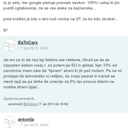
to je zato, ker google plačuje premalo davkov. 100%! zakaj bi jim
pustili oglaševanje, če se vse steka na kajmanske...
pred kratkim je bila o tem tudi novica na ST, če bo kdo zbrskal...
lp!
BaToCarx
::
7. jan 2013, 16:02
Jst sm za to da moj isp blokira vse reklame, hkrati pa da se
vzpostavi sistem (vsaj v .si) potem pa EU in global, kjer 10% od
naročnine imam zato da "tipnem" strani ki jih pač hočem. Pa ne mi
prodajat da tehnološko ni rešljivo, če znajo peerat in transit se
menit ispji se pa lahko še zmenijo za 0% tax prenos dobrin na
nosilce strani (ipje).
Zgodovina sprememb…
spremenil:
BaToCarx
(
7. jan 2013 ob 16:04
)
antonija
::
7. jan 2013, 16:04