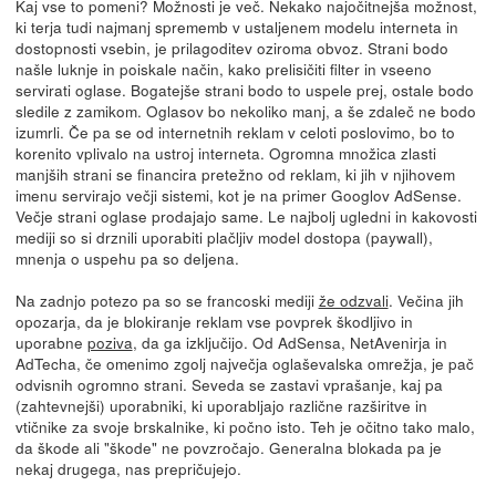
Kaj vse to pomeni? Možnosti je več. Nekako najočitnejša možnost,
ki terja tudi najmanj sprememb v ustaljenem modelu interneta in
dostopnosti vsebin, je prilagoditev oziroma obvoz. Strani bodo
našle luknje in poiskale način, kako prelisičiti filter in vseeno
servirati oglase. Bogatejše strani bodo to uspele prej, ostale bodo
sledile z zamikom. Oglasov bo nekoliko manj, a še zdaleč ne bodo
izumrli. Če pa se od internetnih reklam v celoti poslovimo, bo to
korenito vplivalo na ustroj interneta. Ogromna množica zlasti
manjših strani se financira pretežno od reklam, ki jih v njihovem
imenu servirajo večji sistemi, kot je na primer Googlov AdSense.
Večje strani oglase prodajajo same. Le najbolj ugledni in kakovosti
mediji so si drznili uporabiti plačljiv model dostopa (paywall),
mnenja o uspehu pa so deljena.
Na zadnjo potezo pa so se francoski mediji
že odzvali
. Večina jih
opozarja, da je blokiranje reklam vse povprek škodljivo in
uporabne
poziva
, da ga izključijo. Od AdSensa, NetAvenirja in
AdTecha, če omenimo zgolj največja oglaševalska omrežja, je pač
odvisnih ogromno strani. Seveda se zastavi vprašanje, kaj pa
(zahtevnejši) uporabniki, ki uporabljajo različne razširitve in
vtičnike za svoje brskalnike, ki počno isto. Teh je očitno tako malo,
da škode ali "škode" ne povzročajo. Generalna blokada pa je
nekaj drugega, nas prepričujejo.