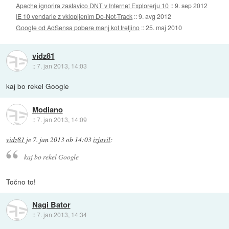
Apache ignorira zastavico DNT v Internet Explorerju 10
::
9. sep 2012
IE 10 vendarle z vklopljenim Do-Not-Track
::
9. avg 2012
Google od AdSensa pobere manj kot tretjino
::
25. maj 2010
vidz81
::
7. jan 2013, 14:03
kaj bo rekel Google
Modiano
::
7. jan 2013, 14:09
vidz81
je
7. jan 2013 ob 14:03
izjavil
:
kaj bo rekel Google
Točno to!
Nagi Bator
::
7. jan 2013, 14:34