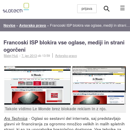
☰
Novice
»
Avtorsko pravo
»
Francoski ISP blokira vse oglase, mediji in strani ogorčeni
Francoski ISP blokira vse oglase, mediji in strani
ogorčeni
Matej Huš
::
7. jan 2013
ob 13:59
Avtorsko pravo
Takole vidimo Le Monde brez blokade reklam in z njo.
- Oglasi so sestavni del interneta, saj predstavljajo
Ars Technica
glavni vir financiranja za ogromno množico velikih in malih spletnih
strani, ki so za uporabnike brezplačno dostopne. Vse tehnike za