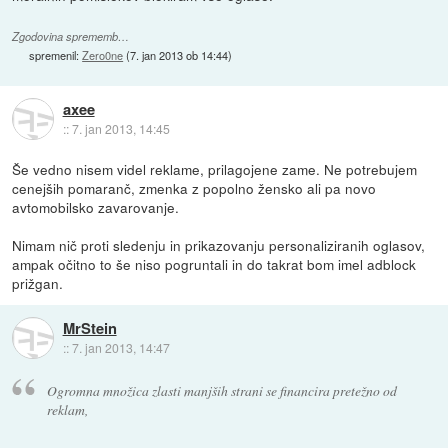
Zgodovina sprememb…
spremenil:
Zero0ne
(
7. jan 2013 ob 14:44
)
axee
::
7. jan 2013, 14:45
Še vedno nisem videl reklame, prilagojene zame. Ne potrebujem
cenejših pomaranč, zmenka z popolno žensko ali pa novo
avtomobilsko zavarovanje.
Nimam nič proti sledenju in prikazovanju personaliziranih oglasov,
ampak očitno to še niso pogruntali in do takrat bom imel adblock
prižgan.
MrStein
::
7. jan 2013, 14:47
Ogromna množica zlasti manjših strani se financira pretežno od
reklam,