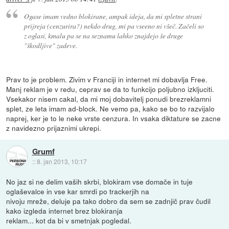
Ogase imam vedno blokirane, ampak ideja, da mi spletne strani
prijreja (cenzurira?) nekdo drug, mi pa vseeno ni všeč. Začeli so
z oglasi, kmalu pa se na seznamu lahko znajdejo še druge
"škodljive" zadeve.
Prav to je problem. Zivim v Franciji in internet mi dobavlja Free.
Manj reklam je v redu, ceprav se da to funkcijo poljubno izkljuciti.
Vsekakor nisem cakal, da mi moj dobavitelj ponudi brezreklamni
splet, ze leta imam ad-block. Ne vemo pa, kako se bo to razvijalo
naprej, ker je to le neke vrste cenzura. In vsaka diktature se zacne
z navidezno prijaznimi ukrepi.
Grumf
::
8. jan 2013, 10:17
No jaz si ne delim vaših skrbi, blokiram vse domače in tuje
oglaševalce in vse kar smrdi po trackerjih na
nivoju mreže, deluje pa tako dobro da sem se zadnjič prav čudil
kako izgleda internet brez blokiranja
reklam... kot da bi v smetnjak pogledal.