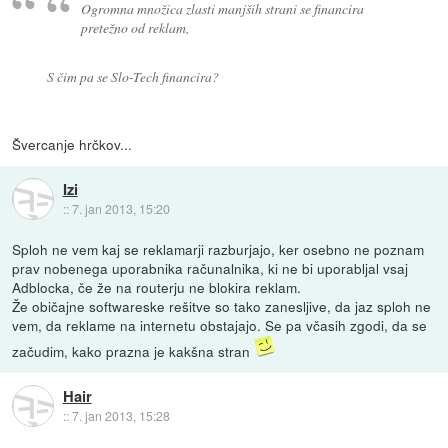
Ogromna množica zlasti manjših strani se financira
pretežno od reklam,
S čim pa se Slo-Tech financira?
Švercanje hrčkov...
Izi
::
7. jan 2013, 15:20
Sploh ne vem kaj se reklamarji razburjajo, ker osebno ne poznam
prav nobenega uporabnika računalnika, ki ne bi uporabljal vsaj
Adblocka, če že na routerju ne blokira reklam.
Že običajne softwareske rešitve so tako zanesljive, da jaz sploh ne
vem, da reklame na internetu obstajajo. Se pa včasih zgodi, da se
začudim, kako prazna je kakšna stran
Hair
::
7. jan 2013, 15:28