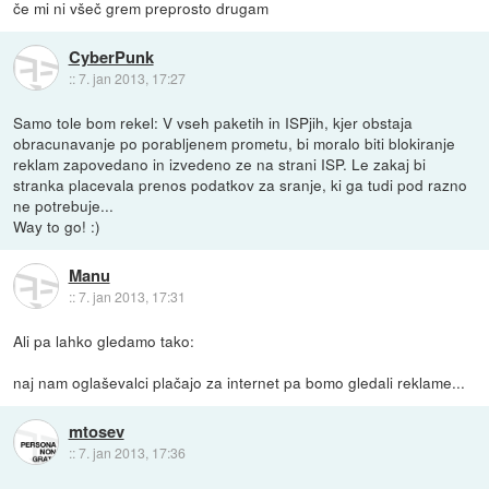
če mi ni všeč grem preprosto drugam
CyberPunk
::
7. jan 2013, 17:27
Samo tole bom rekel: V vseh paketih in ISPjih, kjer obstaja
obracunavanje po porabljenem prometu, bi moralo biti blokiranje
reklam zapovedano in izvedeno ze na strani ISP. Le zakaj bi
stranka placevala prenos podatkov za sranje, ki ga tudi pod razno
ne potrebuje...
Way to go! :)
Manu
::
7. jan 2013, 17:31
Ali pa lahko gledamo tako:
naj nam oglaševalci plačajo za internet pa bomo gledali reklame...
mtosev
::
7. jan 2013, 17:36