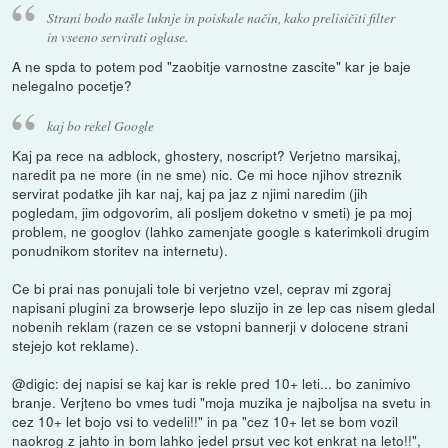
Strani bodo našle luknje in poiskale način, kako prelisičiti filter
in vseeno servirati oglase.
A ne spda to potem pod "zaobitje varnostne zascite" kar je baje
nelegalno pocetje?
kaj bo rekel Google
Kaj pa rece na adblock, ghostery, noscript? Verjetno marsikaj,
naredit pa ne more (in ne sme) nic. Ce mi hoce njihov streznik
servirat podatke jih kar naj, kaj pa jaz z njimi naredim (jih
pogledam, jim odgovorim, ali posljem doketno v smeti) je pa moj
problem, ne googlov (lahko zamenjate google s katerimkoli drugim
ponudnikom storitev na internetu).
Ce bi prai nas ponujali tole bi verjetno vzel, ceprav mi zgoraj
napisani plugini za browserje lepo sluzijo in ze lep cas nisem gledal
nobenih reklam (razen ce se vstopni bannerji v dolocene strani
stejejo kot reklame).
@digic: dej napisi se kaj kar is rekle pred 10+ leti... bo zanimivo
branje. Verjteno bo vmes tudi "moja muzika je najboljsa na svetu in
cez 10+ let bojo vsi to vedeli!!" in pa "cez 10+ let se bom vozil
naokrog z jahto in bom lahko jedel prsut vec kot enkrat na leto!!",