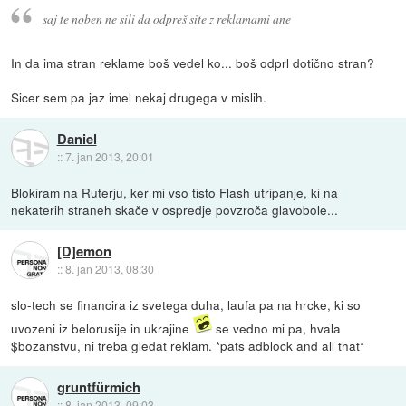
saj te noben ne sili da odpreš site z reklamami ane
In da ima stran reklame boš vedel ko... boš odprl dotično stran?
Sicer sem pa jaz imel nekaj drugega v mislih.
Daniel
::
7. jan 2013, 20:01
Blokiram na Ruterju, ker mi vso tisto Flash utripanje, ki na
nekaterih straneh skače v ospredje povzroča glavobole...
[D]emon
::
8. jan 2013, 08:30
slo-tech se financira iz svetega duha, laufa pa na hrcke, ki so
uvozeni iz belorusije in ukrajine
se vedno mi pa, hvala
$bozanstvu, ni treba gledat reklam. *pats adblock and all that*
gruntfürmich
::
8. jan 2013, 09:03