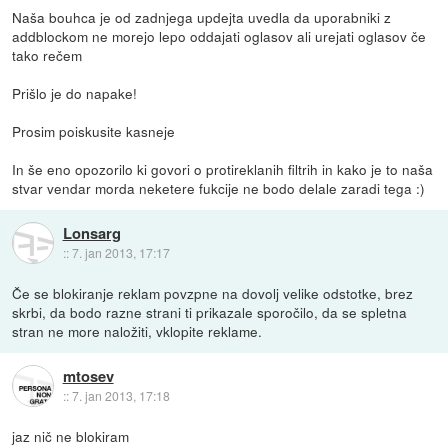
Naša bouhca je od zadnjega updejta uvedla da uporabniki z
addblockom ne morejo lepo oddajati oglasov ali urejati oglasov če
tako rečem
Prišlo je do napake!
Prosim poiskusite kasneje
In še eno opozorilo ki govori o protireklanih filtrih in kako je to naša
stvar vendar morda neketere fukcije ne bodo delale zaradi tega :)
Lonsarg
::
7. jan 2013, 17:17
Če se blokiranje reklam povzpne na dovolj velike odstotke, brez
skrbi, da bodo razne strani ti prikazale sporočilo, da se spletna
stran ne more naložiti, vklopite reklame.
mtosev
::
7. jan 2013, 17:18
jaz nič ne blokiram