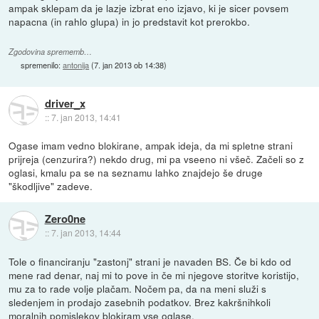
ampak sklepam da je lazje izbrat eno izjavo, ki je sicer povsem
napacna (in rahlo glupa) in jo predstavit kot prerokbo.
Zgodovina sprememb…
spremenilo:
antonija
(
7. jan 2013 ob 14:38
)
driver_x
::
7. jan 2013, 14:41
Ogase imam vedno blokirane, ampak ideja, da mi spletne strani
prijreja (cenzurira?) nekdo drug, mi pa vseeno ni všeč. Začeli so z
oglasi, kmalu pa se na seznamu lahko znajdejo še druge
"škodljive" zadeve.
Zero0ne
::
7. jan 2013, 14:44
Tole o financiranju "zastonj" strani je navaden BS. Če bi kdo od
mene rad denar, naj mi to pove in če mi njegove storitve koristijo,
mu za to rade volje plačam. Nočem pa, da na meni služi s
sledenjem in prodajo zasebnih podatkov. Brez kakršnihkoli
moralnih pomislekov blokiram vse oglase.