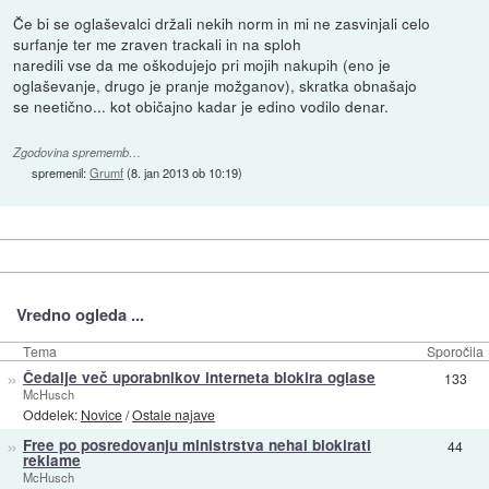
Če bi se oglaševalci držali nekih norm in mi ne zasvinjali celo
surfanje ter me zraven trackali in na sploh
naredili vse da me oškodujejo pri mojih nakupih (eno je
oglaševanje, drugo je pranje možganov), skratka obnašajo
se neetično... kot običajno kadar je edino vodilo denar.
Zgodovina sprememb…
spremenil:
Grumf
(
8. jan 2013 ob 10:19
)
Vredno ogleda ...
Tema
Sporočila
»
Čedalje več uporabnikov interneta blokira oglase
133
McHusch
Oddelek:
Novice
/
Ostale najave
»
Free po posredovanju ministrstva nehal blokirati
44
reklame
McHusch