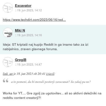
Excavator
::
19. jun 2023, 14:12
https://www.techdirt.com/2023/06/16/red...
Miki N
::
19. jun 2023, 14:16
Ideja: ST kriptaši naj kupijo Reddit in ga imamo tako za izi
nabijalnico, zraven glavnega foruma.
GregiB
::
19. jun 2023, 14:47
link_up
je
18. jun 2023 ob 20:41
izjavil
:
a to pomeni, da bi morali posterji zaracunat? Ja zakaj pa ne?
Works for YT.... Gre zgolj za ugotovitev... ali so aktivni deležniki na
redditu content creatorji?!