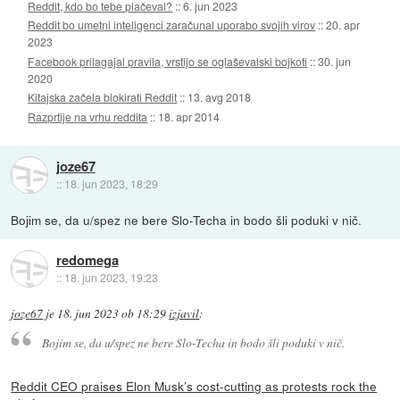
Reddit, kdo bo tebe plačeval?
::
6. jun 2023
Reddit bo umetni inteligenci zaračunal uporabo svojih virov
::
20. apr
2023
Facebook prilagajal pravila, vrstijo se oglaševalski bojkoti
::
30. jun
2020
Kitajska začela blokirati Reddit
::
13. avg 2018
Razprtije na vrhu reddita
::
18. apr 2014
joze67
::
18. jun 2023, 18:29
Bojim se, da u/spez ne bere Slo-Techa in bodo šli poduki v nič.
redomega
::
18. jun 2023, 19:23
joze67
je
18. jun 2023 ob 18:29
izjavil
:
Bojim se, da u/spez ne bere Slo-Techa in bodo šli poduki v nič.
Reddit CEO praises Elon Musk’s cost-cutting as protests rock the