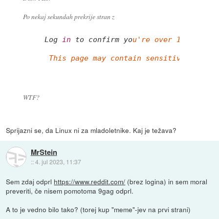
Po nekaj sekundah prekrije stran z
Log 
in
 to confirm yo
u're over 18
 This page may contain sensitive or adu
WTF?
Sprijazni se, da Linux ni za mladoletnike. Kaj je težava?
MrStein
::
4. jul 2023, 11:37
Sem zdaj odprl
https://www.reddit.com/
(brez logina) in sem moral
preveriti, če nisem pomotoma 9gag odprl.
A to je vedno bilo tako? (torej kup "meme"-jev na prvi strani)