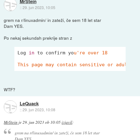
MrStein
::
29. jun 2023, 10:05
grem na r/linuxadmin/ in zateži, če sem 18 let star
Dam YES.
Po nekaj sekundah prekrije stran z
Log 
in
 to confirm yo
u're over 18

This page may contain sensitive or adult co
WTF?
LeQuack
::
29. jun 2023, 10:08
MrStein
je
29. jun 2023 ob 10:05
izjavil
:
grem na r/linuxadmin/ in zateži, če sem 18 let star
Dam YES.