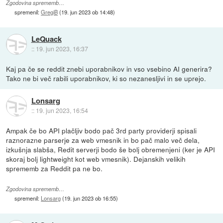
Zgodovina sprememb…
spremenil:
GregiB
(
19. jun 2023 ob 14:48
)
LeQuack
::
19. jun 2023, 16:37
Kaj pa če se reddit znebi uporabnikov in vso vsebino AI generira?
Tako ne bi več rabili uporabnikov, ki so nezanesljivi in se uprejo.
Lonsarg
::
19. jun 2023, 16:54
Ampak če bo API plačljiv bodo pač 3rd party providerji spisali
raznorazne parserje za web vmesnik in bo pač malo več dela,
izkušnja slabša, Redit serverji bodo še bolj obremenjeni (ker je API
skoraj bolj lightweight kot web vmesnik). Dejanskih velikih
sprememb za Reddit pa ne bo.
Zgodovina sprememb…
spremenil:
Lonsarg
(
19. jun 2023 ob 16:55
)