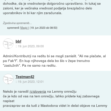
dohodke, da je vrednotenje dolgoročno upravičeno. In tukaj se
zalomi, ker je večinska vrednost podjetja brezplačno delo
uporabnikov in bi kar njim zaračunala.
Zgodovina sprememb…
spremenil:
Magic1
(
19. jun 2023 ob 08:53
)
bbf
::
19. jun 2023, 09:00
Admini/Kontributrji na reditu bi se mogli zamislit. "Ali me plačate, al
pa f*ak*f". En kup njihovega dela bo šlo v žepe trenutno
"zaslužnih". Pa ne samo na reditu.
Testman42
::
19. jun 2023, 12:01
Nekdo je naredil
/c/slovenia
na Lemmy omrežju
če je kdo od vas na tem omrežju, lahko pridete kaj zabavnega
napisat
pravzaprav se da tudi z Mastodona videt in delat objave na Lemmy