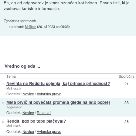
Eh, en od odgovorov je vmes označen kot brisan. Ravno tisti, ki je
vseboval koristne informacije.
Zgodovina sprememb…
spremenil:
MrStein
(
26. jul 2023 ob 09:35
)
Vredno ogleda ...
Tema
Sporočila
»
Nevihta na Redditu pojenja, kaj prinaša prihodnost?
21
McHusch
Oddelek:
Novice
/
Avtorsko pravo
»
Meta prvič ni povečala prometa glede na leto poprej
38
Aggressor
Oddelek:
Novice
/
Rezultati
»
Reddit, kdo bo tebe plačeval?
28
McHusch
Oddelek:
Novice
/
Avtorsko pravo