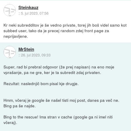
Steinkauz
::
5. jul 2023, 07:56
Kr neki subredditov je še vedno private, torej jih boš videl samo kot
subbed user, tako da je precej random zdej front page za
neprijavljene.
MrStein
::
26. jul 2023, 09:33
Super, rad bi prebral odgovor (že prej napisan) na eno moje
vprašanje, pa ne gre, ker je ta subredit zdaj privaten.
Rezultat: naslednjič bom pisal kje drugje.
Hmm, včeraj je google še našel tisti moj post, danes pa več ne.
Bing pa še najde.
Bing to the rescue! Ima stran v cache (google ga ni imel niti
včeraj).