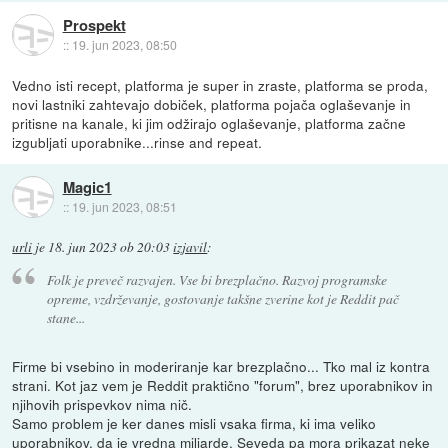
Prospekt
::
19. jun 2023, 08:50
Vedno isti recept, platforma je super in zraste, platforma se proda,
novi lastniki zahtevajo dobiček, platforma pojača oglaševanje in
pritisne na kanale, ki jim odžirajo oglaševanje, platforma začne
izgubljati uporabnike...rinse and repeat.
Magic1
::
19. jun 2023, 08:51
urli
je
18. jun 2023 ob 20:03
izjavil
:
Folk je preveč razvajen. Vse bi brezplačno. Razvoj programske
opreme, vzdrževanje, gostovanje takšne zverine kot je Reddit pač
stane...
Firme bi vsebino in moderiranje kar brezplačno... Tko mal iz kontra
strani. Kot jaz vem je Reddit praktično "forum", brez uporabnikov in
njihovih prispevkov nima nič.
Samo problem je ker danes misli vsaka firma, ki ima veliko
uporabnikov, da je vredna miljarde. Seveda pa mora prikazat neke