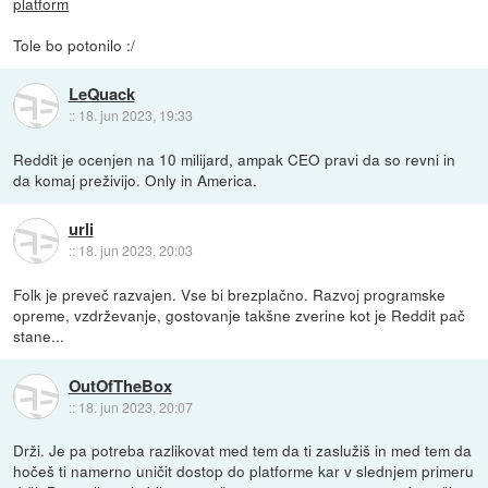
platform
Tole bo potonilo :/
LeQuack
::
18. jun 2023, 19:33
Reddit je ocenjen na 10 milijard, ampak CEO pravi da so revni in
da komaj preživijo. Only in America.
urli
::
18. jun 2023, 20:03
Folk je preveč razvajen. Vse bi brezplačno. Razvoj programske
opreme, vzdrževanje, gostovanje takšne zverine kot je Reddit pač
stane...
OutOfTheBox
::
18. jun 2023, 20:07
Drži. Je pa potreba razlikovat med tem da ti zaslužiš in med tem da
hočeš ti namerno uničit dostop do platforme kar v slednjem primeru