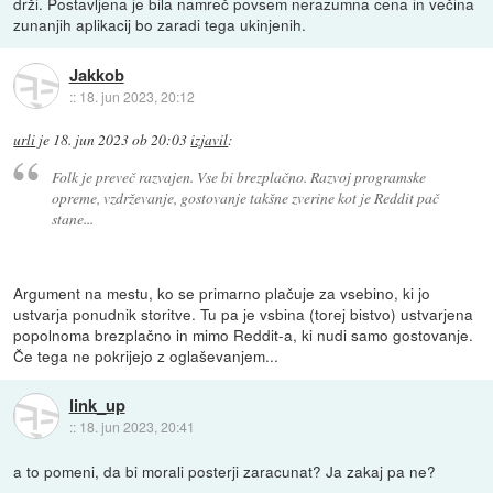
drži. Postavljena je bila namreč povsem nerazumna cena in večina
zunanjih aplikacij bo zaradi tega ukinjenih.
Jakkob
::
18. jun 2023, 20:12
urli
je
18. jun 2023 ob 20:03
izjavil
:
Folk je preveč razvajen. Vse bi brezplačno. Razvoj programske
opreme, vzdrževanje, gostovanje takšne zverine kot je Reddit pač
stane...
Argument na mestu, ko se primarno plačuje za vsebino, ki jo
ustvarja ponudnik storitve. Tu pa je vsbina (torej bistvo) ustvarjena
popolnoma brezplačno in mimo Reddit-a, ki nudi samo gostovanje.
Če tega ne pokrijejo z oglaševanjem...
link_up
::
18. jun 2023, 20:41
a to pomeni, da bi morali posterji zaracunat? Ja zakaj pa ne?