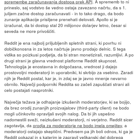
spremembe zaračunavanja dostopa prek API
. A sprememb to ni
prineslo, saj vodstvo še vedno ostaja zavezano načrtu, da s 1.
julijem začne dostop zaračunavati - in to tako drago, da bodo
zunanje aplikacije prisiljene prenehati delovati. Apollo si je
izračunal, da bi dostop stal 20 milijonov dolarjev letno, česar si
seveda ne more privoščiti.
Reddit je ena najbolj priljubljenih spletnih strani, ki povrhu ni
dobičkonosna in za letos načrtuje javno prodajo delnic. S tega
vidika so poizkusi podjetja, da bi stran monetizirali, razumljivi. A po
drugi strani je glavna vrednost platforme Reddit skupnost.
Tehnologija je enostavna in dolgočasna, vrednost ji dajejo
prostovoljni moderatorji in uporabniki, ki skrbijo za vsebino. Zaradi
njih je Reddit postal, kar je, in zdaj se je javno mnenje nevarno
obrnilo. Največji podporniki Reddita so začeli zapuščati strani ali
celo postajati nasprotniki.
Največja težava je odhajanje izkušenih moderatorjev, ki se bojijo,
da brez orodij zunanjih proizvajalcev (third-party client) ne bodo
mogli učinkovito opravljali svojih nalog. Da bi jih uspešno
nadomestili sveži, neizkušeni moderatorji, ni verjetno. Reddit sicer
zagotavlja, da
orodja za moderatorje ne bodo imela omejitev
, a
moderatorji ostajajo skeptični. Predvsem pa jih boli odnos, ki ga je
Reddit pokazal in s katerim je zapravil velikanski del dobrega