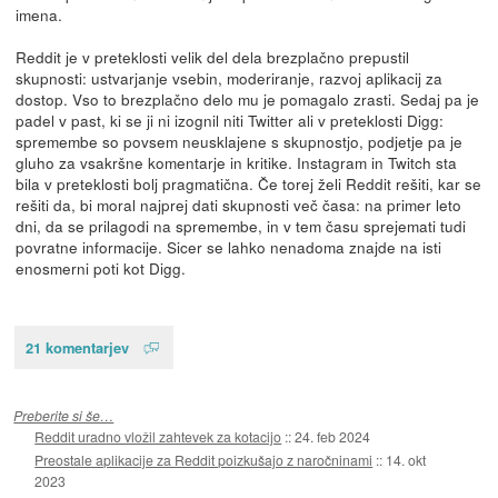
imena.
Reddit je v preteklosti velik del dela brezplačno prepustil
skupnosti: ustvarjanje vsebin, moderiranje, razvoj aplikacij za
dostop. Vso to brezplačno delo mu je pomagalo zrasti. Sedaj pa je
padel v past, ki se ji ni izognil niti Twitter ali v preteklosti Digg:
spremembe so povsem neusklajene s skupnostjo, podjetje pa je
gluho za vsakršne komentarje in kritike. Instagram in Twitch sta
bila v preteklosti bolj pragmatična. Če torej želi Reddit rešiti, kar se
rešiti da, bi moral najprej dati skupnosti več časa: na primer leto
dni, da se prilagodi na spremembe, in v tem času sprejemati tudi
povratne informacije. Sicer se lahko nenadoma znajde na isti
enosmerni poti kot Digg.
21 komentarjev
Preberite si še…
Reddit uradno vložil zahtevek za kotacijo
::
24. feb 2024
Preostale aplikacije za Reddit poizkušajo z naročninami
::
14. okt
2023