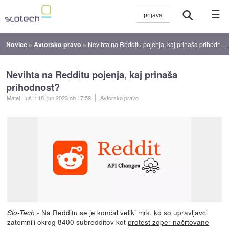
☰
Novice
»
Avtorsko pravo
»
Nevihta na Redditu pojenja, kaj prinaša prihodnost?
Nevihta na Redditu pojenja, kaj prinaša
prihodnost?
Matej Huš
::
18. jun 2023
ob 17:59
Avtorsko pravo
- Na Redditu se je končal veliki mrk, ko so upravljavci
Slo-Tech
zatemnili okrog 8400 subredditov kot
protest zoper načrtovane