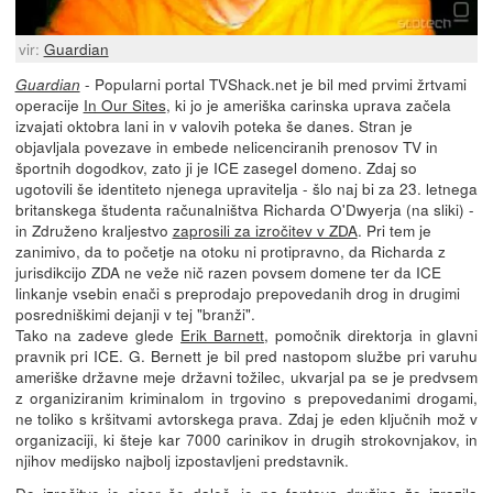
vir:
Guardian
- Popularni portal TVShack.net je bil med prvimi žrtvami
Guardian
operacije
In Our Sites
, ki jo je ameriška carinska uprava začela
izvajati oktobra lani in v valovih poteka še danes. Stran je
objavljala povezave in embede nelicenciranih prenosov TV in
športnih dogodkov, zato ji je ICE zasegel domeno. Zdaj so
ugotovili še identiteto njenega upravitelja - šlo naj bi za 23. letnega
britanskega študenta računalništva Richarda O'Dwyerja (na sliki) -
in Združeno kraljestvo
zaprosili za izročitev v ZDA
. Pri tem je
zanimivo, da to početje na otoku ni protipravno, da Richarda z
jurisdikcijo ZDA ne veže nič razen povsem domene ter da ICE
linkanje vsebin enači s preprodajo prepovedanih drog in drugimi
posredniškimi dejanji v tej "branži".
Tako na zadeve glede
Erik Barnett
, pomočnik direktorja in glavni
pravnik pri ICE. G. Bernett je bil pred nastopom službe pri varuhu
ameriške državne meje državni tožilec, ukvarjal pa se je predvsem
z organiziranim kriminalom in trgovino s prepovedanimi drogami,
ne toliko s kršitvami avtorskega prava. Zdaj je eden ključnih mož v
organizaciji, ki šteje kar 7000 carinikov in drugih strokovnjakov, in
njihov medijsko najbolj izpostavljeni predstavnik.
Do izročitve je sicer še daleč, je pa fantova družina že izrazila