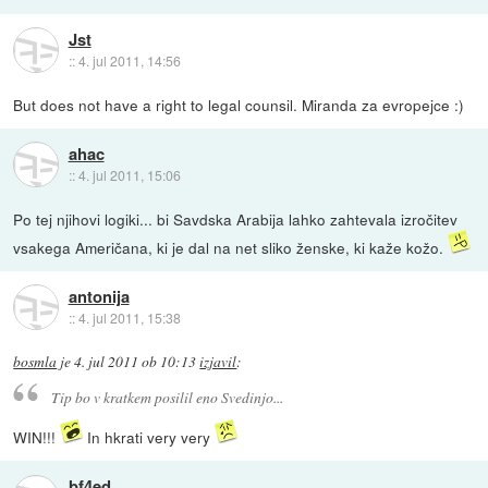
Jst
::
4. jul 2011, 14:56
But does not have a right to legal counsil. Miranda za evropejce :)
ahac
::
4. jul 2011, 15:06
Po tej njihovi logiki... bi Savdska Arabija lahko zahtevala izročitev
vsakega Američana, ki je dal na net sliko ženske, ki kaže kožo.
antonija
::
4. jul 2011, 15:38
bosmla
je
4. jul 2011 ob 10:13
izjavil
:
Tip bo v kratkem posilil eno Svedinjo...
WIN!!!
In hkrati very very
bf4ed