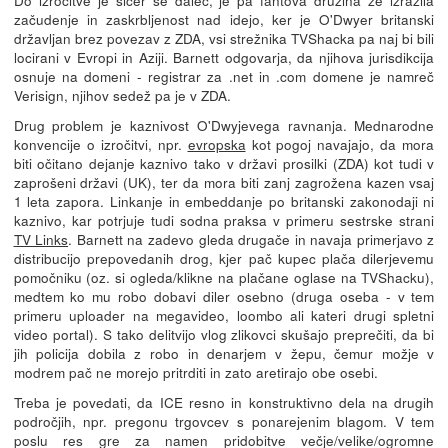
začudenje in zaskrbljenost nad idejo, ker je O'Dwyer britanski
državljan brez povezav z ZDA, vsi strežnika TVShacka pa naj bi bili
locirani v Evropi in Aziji. Barnett odgovarja, da njihova jurisdikcija
osnuje na domeni - registrar za .net in .com domene je namreč
Verisign, njihov sedež pa je v ZDA.
Drug problem je kaznivost O'Dwyjevega ravnanja. Mednarodne
konvencije o izročitvi, npr.
evropska
kot pogoj navajajo, da mora
biti očitano dejanje kaznivo tako v državi prosilki (ZDA) kot tudi v
zaprošeni državi (UK), ter da mora biti zanj zagrožena kazen vsaj
1 leta zapora. Linkanje in embeddanje po britanski zakonodaji ni
kaznivo, kar potrjuje tudi sodna praksa v primeru sestrske strani
TV Links
. Barnett na zadevo gleda drugače in navaja primerjavo z
distribucijo prepovedanih drog, kjer pač kupec plača dilerjevemu
pomočniku (oz. si ogleda/klikne na plačane oglase na TVShacku),
medtem ko mu robo dobavi diler osebno (druga oseba - v tem
primeru uploader na megavideo, loombo ali kateri drugi spletni
video portal). S tako delitvijo vlog zlikovci skušajo preprečiti, da bi
jih policija dobila z robo in denarjem v žepu, čemur možje v
modrem pač ne morejo pritrditi in zato aretirajo obe osebi.
Treba je povedati, da ICE resno in konstruktivno dela na drugih
področjih, npr. pregonu trgovcev s ponarejenim blagom. V tem
poslu res gre za namen pridobitve večje/velike/ogromne