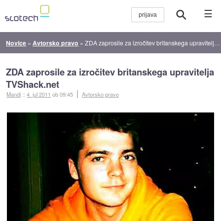
☰
Novice
»
Avtorsko pravo
»
ZDA zaprosile za izročitev britanskega upravitelja TVShack.net
ZDA zaprosile za izročitev britanskega upravitelja
TVShack.net
Mandi
::
4. jul 2011
ob 09:45
Avtorsko pravo