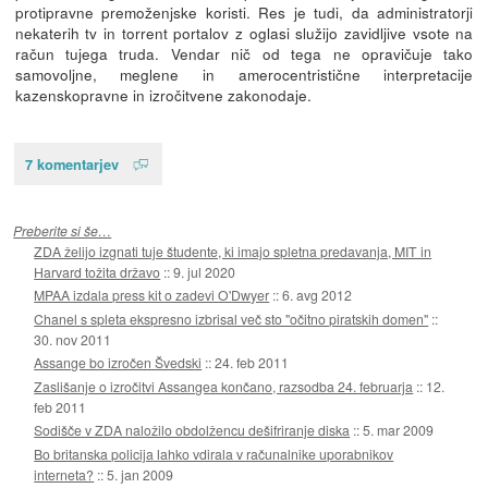
protipravne premoženjske koristi. Res je tudi, da administratorji
nekaterih tv in torrent portalov z oglasi služijo zavidljive vsote na
račun tujega truda. Vendar nič od tega ne opravičuje tako
samovoljne, meglene in amerocentristične interpretacije
kazenskopravne in izročitvene zakonodaje.
7 komentarjev
Preberite si še…
ZDA želijo izgnati tuje študente, ki imajo spletna predavanja, MIT in
Harvard tožita državo
::
9. jul 2020
MPAA izdala press kit o zadevi O'Dwyer
::
6. avg 2012
Chanel s spleta ekspresno izbrisal več sto "očitno piratskih domen"
::
30. nov 2011
Assange bo izročen Švedski
::
24. feb 2011
Zaslišanje o izročitvi Assangea končano, razsodba 24. februarja
::
12.
feb 2011
Sodišče v ZDA naložilo obdolžencu dešifriranje diska
::
5. mar 2009
Bo britanska policija lahko vdirala v računalnike uporabnikov
interneta?
::
5. jan 2009