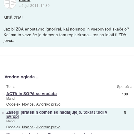
::
5. jul 2011, 14:39
MRŠ ZDA!
Jaz bi ZDA enostavno ignoriral, kaj nonstop in vsepovsod skačejo?
Kaj ma to veze če je domena tam registrirana...res so idioti ti ZDA-
jevci...
Vredno ogleda ...
Tema
Sporočila
»
ACTA in SOPA se vračata
139
Mandi
Oddelek:
Novice
/
Avtorsko pravo
»
Zasegi piratskih domen se nadaljujejo, tokrat tudi v
5
Evropi
Mandi
Oddelek:
Novice
/
Avtorsko pravo