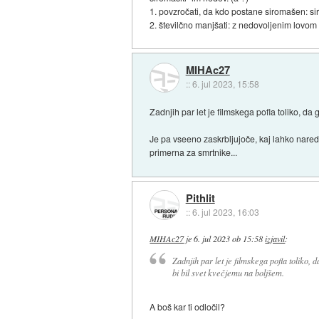
1. povzročati, da kdo postane siromašen: sir
2. številčno manjšati: z nedovoljenim lovom 
MIHAc27
::
6. jul 2023, 15:58
Zadnjih par let je filmskega pofla toliko, da 
Je pa vseeno zaskrbljujoče, kaj lahko nared
primerna za smrtnike...
Pithlit
::
6. jul 2023, 16:03
MIHAc27
je
6. jul 2023 ob 15:58
izjavil
:
Zadnjih par let je filmskega pofla toliko, d
bi bil svet kvečjemu na boljšem.
A boš kar ti odločil?