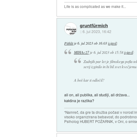
Life is as complicated as we make it...
gruntfürmich
::
6. jul 2023, 16:42
Pithlit
je
6. jul 2023 ob 16:03
izjavil
:
MIHAc27
je
6. jul 2023 ob 15:58
izjavil
:
Zadnjih par let je filmskega pofla t
serij izginilo in bi bil svet kvečjem
A boš kar ti odločil?
ali on, ali publika, ali studiji, ali država...
kakšna je razlika?
"Namreč, da gre ta družba počasi v norost i
visoko organizirana bebavost, do podrobnosti
Psiholog HUBERT POŽARNIK, v Oni, o smise