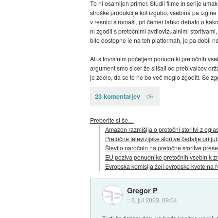
To ni osamljen primer. Studii filme in serije um
stroške produkcije kot izgubo, vsebina pa izgine
v resnici siromaši, pri čemer lahko debato o kak
ni zgodil s pretočnimi avdiovizualnimi storitvami,
bile dostopne le na teh platformah, je pa dobil 
Ali s tovrstnim početjem ponudniki pretočnih vseb
argument smo sicer že slišali od prebivalcev drža
je zdelo, da se to ne bo več moglo zgoditi. Se zg
23 komentarjev
Preberite si še…
Amazon razmišlja o pretočni storitvi z oglas
Pretočne televizijske storitve čedalje priljub
Število naročnin na pretočne storitve prese
EU poziva ponudnike pretočnih vsebin k zmer
Evropska komisija želi evropske kvote na N
Gregor P
::
6. jul 2023, 09:04