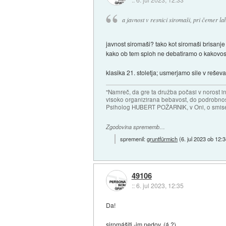
a javnost v resnici siromaši, pri čemer la
javnost siromaši? tako kot siromaši brisanj
kako ob tem sploh ne debatiramo o kakovost
klasika 21. stoletja; usmerjamo sile v reševa
"Namreč, da gre ta družba počasi v norost i
visoko organizirana bebavost, do podrobnosti
Psiholog HUBERT POŽARNIK, v Oni, o smise
Zgodovina sprememb…
spremenil:
gruntfürmich
(
6. jul 2023 ob 12:
49106
::
6. jul 2023, 12:35
Da!
siromášiti -im nedov. (á ?)