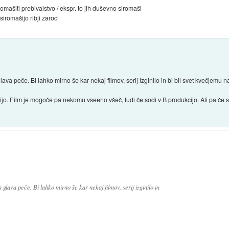
omašiti prebivalstvo / ekspr. to jih duševno siromaši
siromašijo ribji zarod
glava peče. Bi lahko mirno še kar nekaj filmov, serij izginilo in bi bil svet kvečjemu 
ijo. Film je mogoče pa nekomu vseeno všeč, tudi če sodi v B produkcijo. Ali pa če s
a glava peče. Bi lahko mirno še kar nekaj filmov, serij izginilo in