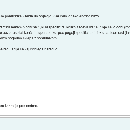
 vse ponudnike vsebin da objavijo VSA dela v neko enotno bazo.
tract na nekem blockchain, ki bi specificiral koliko zadeva stane in kje se jo dobi
no bazo resellal končnim uporabniko, pod pogoji specificiranimi v smart contract (l
r ekstra pogodbo sklepa z ponudnikom.
e regulacije še kaj dobrega naredijo.
 vse kar mi je pomembno.