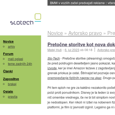
BMW v vozilih začel predvajati reklame
::
včera
Novice
»
Avtorsko pravo
»
Pre
Novice
Pretočne storitve kot nova do
arhiv
Matej Huš
::
6. jul 2023
ob 08:18
Avtorsko pr
Forum
Slo-Tech
- Pretočne storitve (
streaming
) omogoča
mali oglasi
že pred poldrugim desetletjem jasno pokazal, k
teme zadnjih 24h
izvode
, ker je imel Amazon težave z zagotavljanje
Članki
grenak priokus je ostal. Štirinajst let pozneje o
onemogočanje fizičnih naprav na ukaz
. Drugo pa
Zaposlitve
brskaj
Pri tem sploh ne gre za kakšno nezakonito početj
Ostalo
polzi proti ponudnikom. Disney je ta teden iz svo
pravila
nič omembe vrednega, če ne bi bil simptom novih
je nedostopen. Ker nikoli ni izšel na nobenem fiz
platformi, je film iz javnosti izginil. Legalno ga n