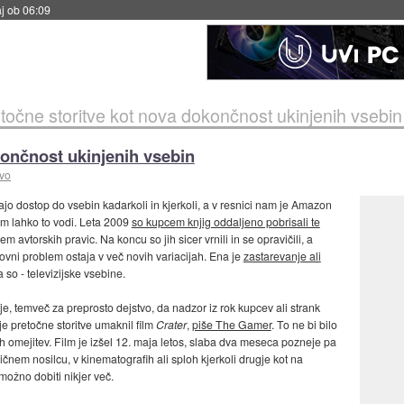
j ob 06:09
točne storitve kot nova dokončnost ukinjenih vsebin
končnost ukinjenih vsebin
avo
jo dostop do vsebin kadarkoli in kjerkoli, a v resnici nam je Amazon
am lahko to vodi. Leta 2009
so kupcem knjig oddaljeno pobrisali te
m avtorskih pravic. Na koncu so jih sicer vrnili in se opravičili, a
snovni problem ostaja v več novih variacijah. Ena je
zastarevanje ali
 so - televizijske vsebine.
e, temveč za preprosto dejstvo, da nadzor iz rok kupcev ali strank
je pretočne storitve umaknil film
Crater
,
piše The Gamer
. To ne bi bilo
 omejitev. Film je izšel 12. maja letos, slaba dva meseca pozneje pa
ičnem nosilcu, v kinematografih ali sploh kjerkoli drugje kot na
i možno dobiti nikjer več.