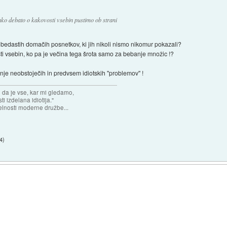
hko debato o kakovosti vsebin pustimo ob strani
e bedastih domačih posnetkov, ki jih nikoli nismo nikomur pokazali?
i vsebin, ko pa je večina tega šrota samo za bebanje množic !?
nje neobstoječih in predvsem idiotskih ''problemov'' !
n da je vse, kar mi gledamo,
 izdelana idiotija."
lnosti moderne družbe...
34
)