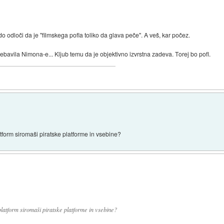
dloči da je "filmskega pofla toliko da glava peče". A veš, kar počez.
avila Nimona-e... Kljub temu da je objektivno izvrstna zadeva. Torej bo pofl.
tform siromaši piratske platforme in vsebine?
platform siromaši piratske platforme in vsebine?