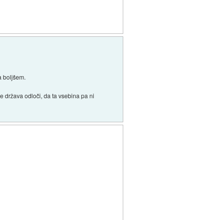
na boljšem.
e država odloči, da ta vsebina pa ni