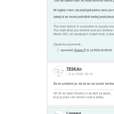
Tudi še čakam dan, ko bodo končno ukinili
Ni logike v tem, da plačuješ polno ceno za 
zakaj bi se moral potrošnik sedaj posluževat
The main failure in computers is usually lo
You read what you believe and you believe w
Nisam čit'o, ali osudjujem (nisem bral, a ob
Zgodovina sprememb…
spremenil:
Gregor P
(
6. jul 2023 ob 09:04
)
TESKAn
::
6. jul 2023, 09:16
Še en problem je, da če so vsi izvodi 'centra
Uf! Uf! Je rekel Vinetou in se skril za skalo,
ki jo je prav v ta namen nosil s seboj.
Lonsarg