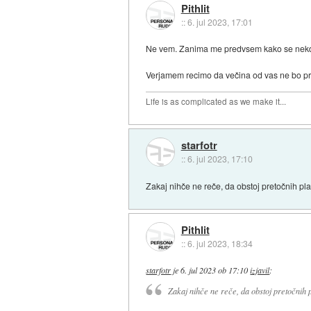
Pithlit
::
6. jul 2023, 17:01
Ne vem. Zanima me predvsem kako se nekdo o
Verjamem recimo da večina od vas ne bo preb
Life is as complicated as we make it...
starfotr
::
6. jul 2023, 17:10
Zakaj nihče ne reče, da obstoj pretočnih pla
Pithlit
::
6. jul 2023, 18:34
starfotr
je
6. jul 2023 ob 17:10
izjavil
:
Zakaj nihče ne reče, da obstoj pretočnih 