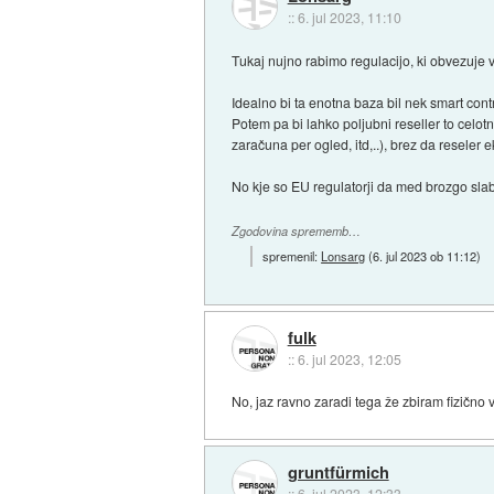
::
6. jul 2023, 11:10
Tukaj nujno rabimo regulacijo, ki obvezuje
Idealno bi ta enotna baza bil nek smart con
Potem pa bi lahko poljubni reseller to celot
zaračuna per ogled, itd,..), brez da resele
No kje so EU regulatorji da med brozgo slab
Zgodovina sprememb…
spremenil:
Lonsarg
(
6. jul 2023 ob 11:12
)
fulk
::
6. jul 2023, 12:05
No, jaz ravno zaradi tega že zbiram fizično
gruntfürmich
::
6. jul 2023, 12:33