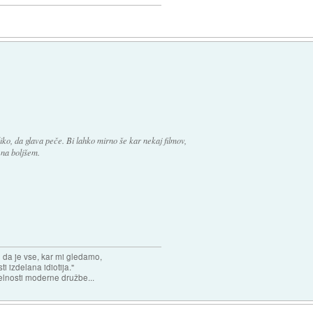
oliko, da glava peče. Bi lahko mirno še kar nekaj filmov,
u na boljšem.
n da je vse, kar mi gledamo,
 izdelana idiotija."
lnosti moderne družbe...