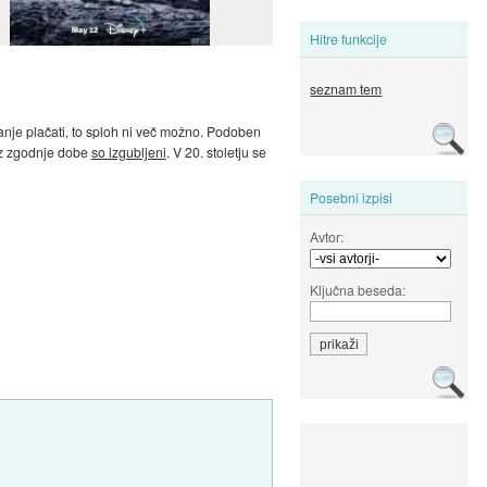
Hitre funkcije
seznam tem
 zanje plačati, to sploh ni več možno. Podoben
 iz zgodnje dobe
so izgubljeni
. V 20. stoletju se
Posebni izpisi
Avtor:
Ključna beseda: