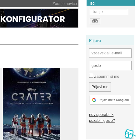
Išči:
Zadnje novice
Prijava
Zapomni si me
nov uporabnik
pozabili geslo?