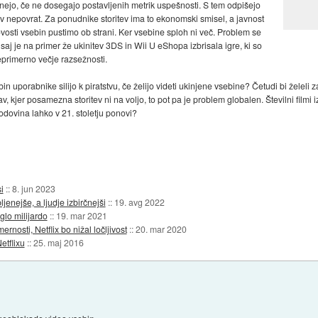
aknejo, če ne dosegajo postavljenih metrik uspešnosti. S tem odpišejo
 v nepovrat. Za ponudnike storitev ima to ekonomski smisel, a javnost
ovosti vsebin pustimo ob strani. Ker vsebine sploh ni več. Problem se
 saj je na primer že ukinitev 3DS in Wii U eShopa izbrisala igre, ki so
neprimerno večje razsežnosti.
in uporabnike silijo k piratstvu, če želijo videti ukinjene vsebine? Četudi bi želeli
v, kjer posamezna storitev ni na voljo, to pot pa je problem globalen. Številni filmi
odovina lahko v 21. stoletju ponovi?
i
::
8. jun 2023
ljenejše, a ljudje izbirčnejši
::
19. avg 2022
glo milijardo
::
19. mar 2021
nosti, Netflix bo nižal ločljivost
::
20. mar 2020
etflixu
::
25. maj 2016