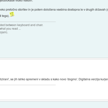
 geoblokade video vsebin.
neko pretočno storitev in je potem določena vsebina dostopna le v drugih državah (s
i tega).
cated between keyboard and chair.
hat you read ...
sojam).
lizirani', se jih lahko spremeni v skladu s kako novo 'dogmo'. Digitalna verzija kurjen