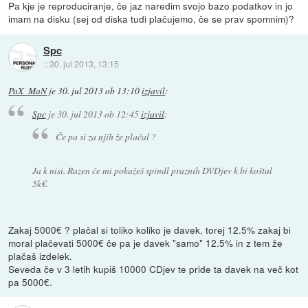
Pa kje je reproduciranje, če jaz naredim svojo bazo podatkov in jo
imam na disku (sej od diska tudi plačujemo, če se prav spomnim)?
Spc
::
30. jul 2013, 13:15
PaX_MaN
je
30. jul 2013 ob 13:10
izjavil
:
Spc
je
30. jul 2013 ob 12:45
izjavil
:
Če pa si za njih že plačal ?
Ja k nisi. Razen če mi pokažeš spindl praznih DVDjev k bi koštal
5k€.
Zakaj 5000€ ? plačal si toliko koliko je davek, torej 12.5% zakaj bi
moral plačevati 5000€ če pa je davek "samo" 12.5% in z tem že
plačaš izdelek.
Seveda če v 3 letih kupiš 10000 CDjev te pride ta davek na več kot
pa 5000€.