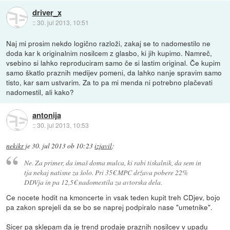
driver_x
::
30. jul 2013, 10:51
Naj mi prosim nekdo logično razloži, zakaj se to nadomestilo ne
doda kar k originalnim nosilcem z glasbo, ki jih kupimo. Namreč,
vsebino si lahko reproduciram samo če si lastim original. Če kupim
samo škatlo praznih medijev pomeni, da lahko nanje spravim samo
tisto, kar sam ustvarim. Za to pa mi menda ni potrebno plačevati
nadomestil, ali kako?
antonija
::
30. jul 2013, 10:53
nekikr
je
30. jul 2013 ob 10:23
izjavil
:
Ne. Za primer, da imaš doma mulca, ki rabi tiskalnik, da sem in
tja nekaj natisne za šolo. Pri 35€ MPC država pobere 22%
DDVja in pa 12,5€ nadomestila za avtorska dela.
Ce nocete hodit na kmoncerte in vsak teden kupit treh CDjev, bojo
pa zakon sprejeli da se bo se naprej podpiralo nase "umetnike".
Sicer pa sklepam da je trend prodaje praznih nosilcev v upadu