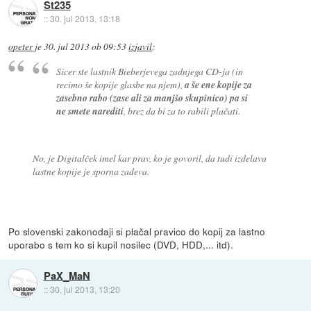
St235
::
30. jul 2013, 13:18
opeter
je
30. jul 2013 ob 09:53
izjavil
:
Sicer ste lastnik Bieberjevega zadnjega CD-ja (in
recimo še kopije glasbe na njem),
a še ene kopije za
zasebno rabo (zase ali za manjšo skupinico) pa si
ne smete narediti
, brez da bi za to rabili plačati.
No, je Digitalček imel kar prav, ko je govoril, da tudi izdelava
lastne kopije je sporna zadeva.
Po slovenski zakonodaji si plačal pravico do kopij za lastno
uporabo s tem ko si kupil nosilec (DVD, HDD,... itd).
PaX_MaN
::
30. jul 2013, 13:20