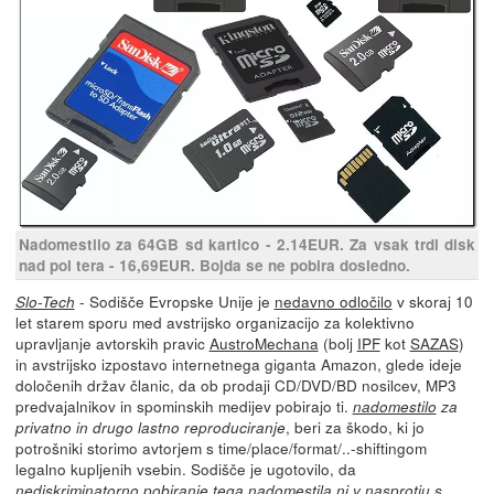
Nadomestilo za 64GB sd kartico - 2.14EUR. Za vsak trdi disk
nad pol tera - 16,69EUR. Bojda se ne pobira dosledno.
- Sodišče Evropske Unije je
nedavno odločilo
v skoraj 10
Slo-Tech
let starem sporu med avstrijsko organizacijo za kolektivno
upravljanje avtorskih pravic
AustroMechana
(bolj
IPF
kot
SAZAS
)
in avstrijsko izpostavo internetnega giganta Amazon, glede ideje
določenih držav članic, da ob prodaji CD/DVD/BD nosilcev, MP3
predvajalnikov in spominskih medijev pobirajo ti.
nadomestilo
za
, beri za škodo, ki jo
privatno in drugo lastno reproduciranje
potrošniki storimo avtorjem s time/place/format/..-shiftingom
legalno kupljenih vsebin. Sodišče je ugotovilo, da
nediskriminatorno pobiranje tega nadomestila ni v nasprotju s