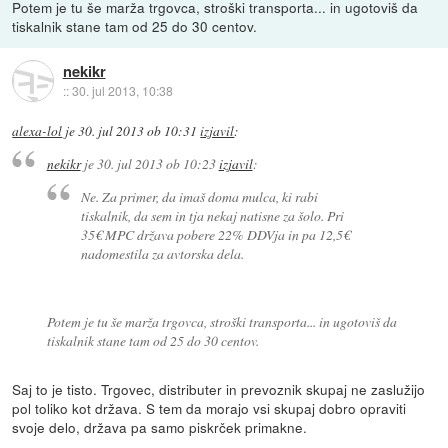
Potem je tu še marža trgovca, stroški transporta... in ugotoviš da
tiskalnik stane tam od 25 do 30 centov.
nekikr
::
30. jul 2013, 10:38
alexa-lol
je
30. jul 2013 ob 10:31
izjavil
:
nekikr
je
30. jul 2013 ob 10:23
izjavil
:
Ne. Za primer, da imaš doma mulca, ki rabi
tiskalnik, da sem in tja nekaj natisne za šolo. Pri
35€ MPC država pobere 22% DDVja in pa 12,5€
nadomestila za avtorska dela.
Potem je tu še marža trgovca, stroški transporta... in ugotoviš da
tiskalnik stane tam od 25 do 30 centov.
Saj to je tisto. Trgovec, distributer in prevoznik skupaj ne zaslužijo
pol toliko kot država. S tem da morajo vsi skupaj dobro opraviti
svoje delo, država pa samo piskrček primakne.