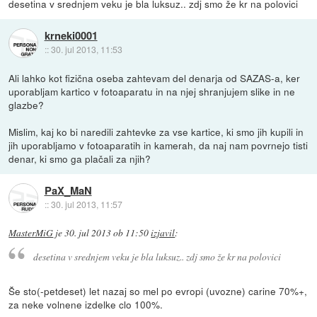
desetina v srednjem veku je bla luksuz.. zdj smo že kr na polovici
krneki0001
::
30. jul 2013, 11:53
Ali lahko kot fizična oseba zahtevam del denarja od SAZAS-a, ker
uporabljam kartico v fotoaparatu in na njej shranjujem slike in ne
glazbe?
Mislim, kaj ko bi naredili zahtevke za vse kartice, ki smo jih kupili in
jih uporabljamo v fotoaparatih in kamerah, da naj nam povrnejo tisti
denar, ki smo ga plačali za njih?
PaX_MaN
::
30. jul 2013, 11:57
MasterMiG
je
30. jul 2013 ob 11:50
izjavil
:
desetina v srednjem veku je bla luksuz.. zdj smo že kr na polovici
Še sto(-petdeset) let nazaj so mel po evropi (uvozne) carine 70%+,
za neke volnene izdelke clo 100%.