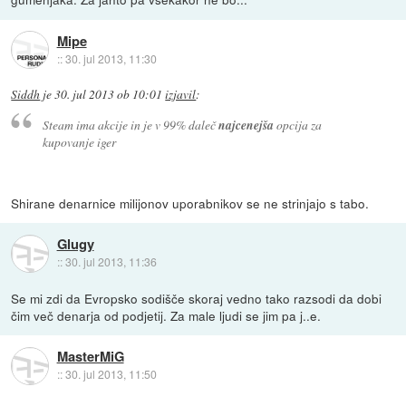
Mipe
::
30. jul 2013, 11:30
Siddh
je
30. jul 2013 ob 10:01
izjavil
:
Steam ima akcije in je v 99% daleč
najcenejša
opcija za
kupovanje iger
Shirane denarnice milijonov uporabnikov se ne strinjajo s tabo.
Glugy
::
30. jul 2013, 11:36
Se mi zdi da Evropsko sodišče skoraj vedno tako razsodi da dobi
čim več denarja od podjetij. Za male ljudi se jim pa j..e.
MasterMiG
::
30. jul 2013, 11:50