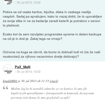
::
30. jul 2013, 12:02
Pobira se od vsake kartice, ključka, diska in vsakega medija
nasploh. Sedaj pa sprašujem, kako to nazaj dobit, če to uporabljam
za svoje slike in ne za bedarije zaradi katerih je potrebno v osnovi
to plačevat.
Enako kot če sem razvijalec programske opreme in delam backupe
na cd-je in dvd-je. Zakaj tega ne vrnejo?
Oziroma na koga se obrnit, da bomo to dobivali tudi mi (če že naši
muskontarji za njihovo nezanimivo dretje dobivajo)?
PaX_MaN
::
30. jul 2013, 12:02
krneki0001
je
30. jul 2013 ob 11:53
izjavil
:
Mislim, kaj ko bi naredili zahtevke za vse kartice, ki smo jih
kupili in jih uporabljamo v fotoaparatih in kamerah, da naj nam
povrnejo tisti denar, ki smo ga plačali za njih?