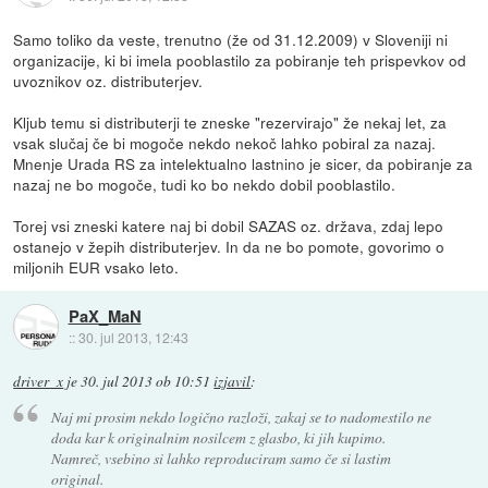
Samo toliko da veste, trenutno (že od 31.12.2009) v Sloveniji ni
organizacije, ki bi imela pooblastilo za pobiranje teh prispevkov od
uvoznikov oz. distributerjev.
Kljub temu si distributerji te zneske "rezervirajo" že nekaj let, za
vsak slučaj če bi mogoče nekdo nekoč lahko pobiral za nazaj.
Mnenje Urada RS za intelektualno lastnino je sicer, da pobiranje za
nazaj ne bo mogoče, tudi ko bo nekdo dobil pooblastilo.
Torej vsi zneski katere naj bi dobil SAZAS oz. država, zdaj lepo
ostanejo v žepih distributerjev. In da ne bo pomote, govorimo o
miljonih EUR vsako leto.
PaX_MaN
::
30. jul 2013, 12:43
driver_x
je
30. jul 2013 ob 10:51
izjavil
:
Naj mi prosim nekdo logično razloži, zakaj se to nadomestilo ne
doda kar k originalnim nosilcem z glasbo, ki jih kupimo.
Namreč, vsebino si lahko reproduciram samo če si lastim
original.