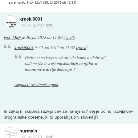
spremenilo:
PaX_MaN
(
30. jul 2013 ob 12:31
)
krneki0001
::
30. jul 2013, 12:36
PaX_MaN
je
30. jul 2013 ob 12:20
izjavil
:
krneki0001
je
30. jul 2013 ob 12:02
izjavil
:
Oziroma na koga se obrnit, da bomo to dobivali
tudi mi (
če že naši muskontarji za njihovo
nezanimivo dretje dobivajo
)?
Ampak ti res nimaš pojma
.
In zakaj ni skupina razvijalcev že narejena? sej je polno razvijalcev
programske opreme, ki to uporabljajo v sloveniji?
nurmaln
::
30. jul 2013, 12:38