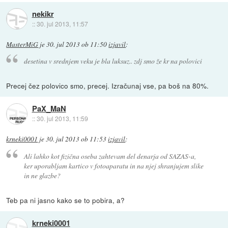
nekikr
::
30. jul 2013, 11:57
MasterMiG
je
30. jul 2013 ob 11:50
izjavil
:
desetina v srednjem veku je bla luksuz.. zdj smo že kr na polovici
Precej čez polovico smo, precej. Izračunaj vse, pa boš na 80%.
PaX_MaN
::
30. jul 2013, 11:59
krneki0001
je
30. jul 2013 ob 11:53
izjavil
:
Ali lahko kot fizična oseba zahtevam del denarja od SAZAS-a,
ker uporabljam kartico v fotoaparatu in na njej shranjujem slike
in ne glazbe?
Teb pa ni jasno kako se to pobira, a?
krneki0001