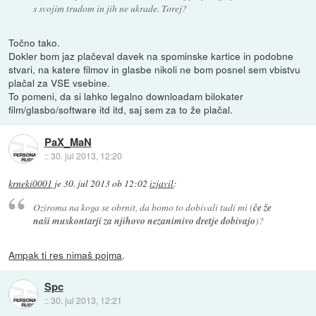
s svojim trudom in jih ne ukrade. Torej?
Točno tako.
Dokler bom jaz plačeval davek na spominske kartice in podobne
stvari, na katere filmov in glasbe nikoli ne bom posnel sem vbistvu
plačal za VSE vsebine.
To pomeni, da si lahko legalno downloadam bilokater
film/glasbo/software itd itd, saj sem za to že plačal.
PaX_MaN
::
30. jul 2013, 12:20
krneki0001
je
30. jul 2013 ob 12:02
izjavil
:
Oziroma na koga se obrnit, da bomo to dobivali tudi mi (
če že
naši muskontarji za njihovo nezanimivo dretje dobivajo
)?
Ampak ti res nimaš pojma
.
Spc
::
30. jul 2013, 12:21