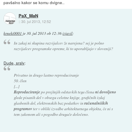
pavšalno kakor se komu dvigne..
PaX_MaN
::
30. jul 2013, 12:52
krneki0001
je
30. jul 2013 ob 12:36
izjavil
:
In zakaj ni skupina razvijalcev že narejena? sej je polno
razvijalcev programske opreme, ki to uporabljajo v sloveniji?
Dude, srsly
:
Privatno in drugo lastno reproduciranje
50. člen
[...]
Reproduciranje
po prejšnjih odstavkih tega člena
ni dovoljeno
glede pisanih del v obsegu celotne knjige, grafičnih izdaj
glasbenih del, elektronskih baz podatkov in
računalniških
programov
ter v obliki izvedbe arhitekturnega objekta, če ni s
tem zakonom ali s pogodbo drugače določeno.