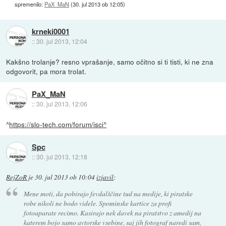
spremenilo:
PaX_MaN
(
30. jul 2013 ob 12:05
)
krneki0001
::
30. jul 2013, 12:04
Kakšno trolanje? resno vprašanje, samo očitno si ti tisti, ki ne zna
odgovorit, pa mora trolat.
PaX_MaN
::
30. jul 2013, 12:06
^
https://slo-tech.com/forum/isci^
Spc
::
30. jul 2013, 12:18
RejZoR
je
30. jul 2013 ob 10:04
izjavil
:
Mene moti, da pobirajo fevdalščine tud na medije, ki piratske
robe nikoli ne bodo videle. Spominske kartice za profi
fotoaparate recimo. Kasirajo nek davek na piratstvo z amedij na
katerem bojo samo avtorske vsebine, saj jih fotograf naredi sam,