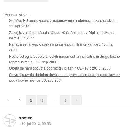
Preberite si še…
Sodišče EU prepovedalo zaračunavanje nadomestila za piratstvo
::
11. apr 2014
Zakaj je založbam Apple iCloud všeč, Amazonov Digital Locker pa
ne
::
8. jun 2011
Kanada želi uvesti davek na prazne pomnilniške kartice
::
15. maj
2011
Nov predlog Uredbe o zneskih nadomestil za privatno in drugo lastno
reproduciranje
::
25. sep 2006
Obeta se nam občutna podražitev praznih CD-jev
::
20. jul 2006
Slovenija uvaja dodaten davek na naprave za snemanje podatkov ter
podatkovne nosilce
::
3. avg 2004
«
1
...
2
3
5
»
opeter
::
30. jul 2013, 09:53