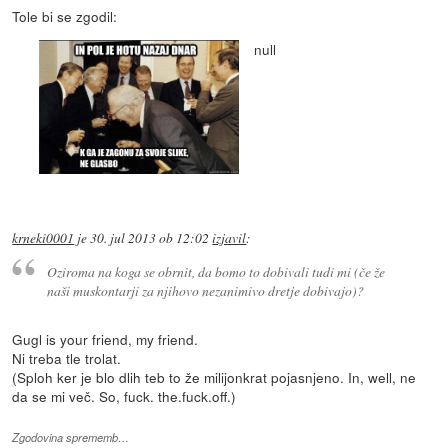
Tole bi se zgodil:
null
krneki0001
je
30. jul 2013 ob 12:02
izjavil
:
Oziroma na koga se obrnit, da bomo to dobivali tudi mi (če že
naši muskontarji za njihovo nezanimivo dretje dobivajo)?
Gugl is your friend, my friend.
Ni treba tle trolat.
(Sploh ker je blo dlih teb to že milijonkrat pojasnjeno. In, well, ne
da se mi več. So, fuck. the.fuck.off.)
Zgodovina sprememb…