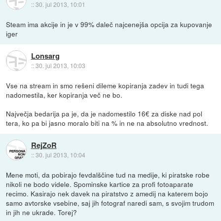
::
30. jul 2013, 10:01
Steam ima akcije in je v 99% daleč najcenejša opcija za kupovanje
iger
Lonsarg
::
30. jul 2013, 10:03
Vse na stream in smo rešeni dileme kopiranja zadev in tudi tega
nadomestila, ker kopiranja več ne bo.
Največja bedarija pa je, da je nadomestilo 16€ za diske nad pol
tera, ko pa bi jasno moralo biti na % in ne na absolutno vrednost.
RejZoR
::
30. jul 2013, 10:04
Mene moti, da pobirajo fevdalščine tud na medije, ki piratske robe
nikoli ne bodo videle. Spominske kartice za profi fotoaparate
recimo. Kasirajo nek davek na piratstvo z amedij na katerem bojo
samo avtorske vsebine, saj jih fotograf naredi sam, s svojim trudom
in jih ne ukrade. Torej?