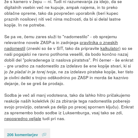
že s kamero v žepu -- ni. Tudi ni razumevanja za idejo, da se
digitalnih vsebin več ne kupuje, ampak najema, in to preko
oblačne opreme, tako da povprečen uporabnik (beri kupec
praznih nosilcev) niti več nima možnosti, da bi si delal lastne
kopije. In ne potrebe.
Se pa ve, čemu zares služi to "nadomestilo" - ob sprejemu
relevantne novele ZASP-a in zadnjega
pravilnika o zneskih
nadomestil
(zneski so še v SIT, tako da pripravite
kalkulator
) so se
naši pogajalci ne ravno potihoma veselili, da bodo končno nazaj
dobili del "pokradenega iz naslova piratstva". Pri čemer - še enkrat
- gre uradno za nadomestilo za izdelavo še ene kopije stvari, ki si
jo
, ne za izdelavo piratske kopije, ker tisto
že plačal in je torej tvoja
je civilni delikt s trojno odškodnino po ZASP in morda še kaznivo
dejanje, če se greš še prodajo.
Sodba je več ali manj vodotesna, tako da lahko hitro pričakujemo
reakcije naših kolektivk (ki za zbiranje tega nadomestila poberejo
svojo provizijo, ostanek pa delijo po precej spornem ključu). Enkrat
za spremembo bodo sodbe iz Luksemburga, vsaj tako se zdi,
neposredno veljale
tudi pri nas.
206 komentarjev