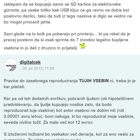
(sklepam da se kopujejo samo se SD kartice za elektronske
gizmote, pa vsake toliko kak USB kljuc ce ga ravno ne dobis kot
poslovno darilo), tako da tudi iz tega naslove si digic se vedno ne
bo mogel privoscit jahte.
Sam glede na to kolk pa poberejo pri printerju... bi pa rekel da je
precej posteno da si vsak sprinta do 7 izvodov legalno kupljene
vsebine in jo deli z druzino in prijatelji.
digitalcek
::
30. jul 2013, 11:29
Pravice do zasebnega reproduciranja
ni, treba jo je
TUJIH VSEBIN
kar plačati.
Ker pa od teh dodatnih evrčkov, pobranih ljudem (ob hipotetičnem
predvidevanju, da ljudje kupujejo nosilce zato, da bodo
reproducirali tuje vsebine) kot avtor osebno ne dobim nič (niti
0,00001 evra letno), bom nekoga, ki bo reproduciral moje vsebine,
seveda civilno tožil. Za malo več kot 12 evrov.
S iztoženimi tožbami bo vsekakor več denarja, kot za eno veslo za
gumenjaka. Za jahto pa vsekakor ne bo...