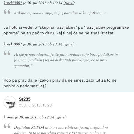
krneki0001
je
30. jul 2013 ob 13:14
izjavil
:
Kakšno reproduciranje, če jaz naredim slike s fotkičem?
Ja hotu si vedet o "skupina razvijalcev" pa "razvijalcev programske
opreme" pa sn pač to citiru, kaj ti nej če se ne znaš izražat.
krneki0001
je
30. jul 2013 ob 13:14
izjavil
:
Pa kje je reproduciranje, če jaz naredim svojo bazo podatkov in
jo imam na disku (sej od diska tudi plačujemo, če se prav
spomnim)?
Kdo pa prav da je (zakon prav da ne smeš, zato tut za to ne
pobirajo nadomestila)?
St235
::
30. jul 2013, 13:23
kronik
je
30. jul 2013 ob 12:54
izjavil
:
Digitalna KOPIJA ni in ne more biti kraja, saj original ni
odtujen. In to je potrebno vpisati v EU ustavo pa bo mir.