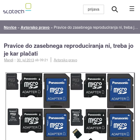
☰
Novice
»
Avtorsko pravo
»
Pravice do zasebnega reproduciranja ni, treba jo je kar plačati
Pravice do zasebnega reproduciranja ni, treba jo
je kar plačati
Mandi
::
30. jul 2013
ob 09:21
Avtorsko pravo