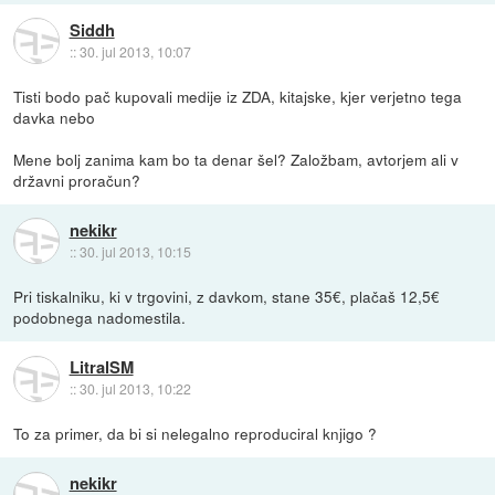
Siddh
::
30. jul 2013, 10:07
Tisti bodo pač kupovali medije iz ZDA, kitajske, kjer verjetno tega
davka nebo
Mene bolj zanima kam bo ta denar šel? Založbam, avtorjem ali v
državni proračun?
nekikr
::
30. jul 2013, 10:15
Pri tiskalniku, ki v trgovini, z davkom, stane 35€, plačaš 12,5€
podobnega nadomestila.
LitralSM
::
30. jul 2013, 10:22
To za primer, da bi si nelegalno reproduciral knjigo ?
nekikr