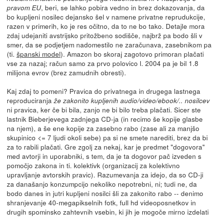
, beri, se lahko pobira vedno in brez dokazovanja, da
pravom EU
bo kupljeni nosilec dejansko šel v namene privatne reprudukcije,
razen v primerih, ko je res očitno, da to ne bo tako. Detajle mora
zdaj udejaniti avstrijsko pritožbeno sodišče, najbrž pa bodo šli v
smer, da se podjetjem nadomestilo ne zaračunava, zasebnikom pa
(ti.
španski model
). Amazon bo skoraj zagotovo primoran plačati
vse za nazaj; račun samo za prvo polovico l. 2004 pa je bil 1.8
milijona evrov (brez zamudnih obresti).
Kaj zdaj to pomeni? Pravica do privatnega in drugega lastnega
reproduciranja
že zakonito kupljenih audio/video/ebook/.. nosilcev
ni pravica, ker če bi bila, zanjo ne bi bilo treba plačati. Sicer ste
lastnik Bieberjevega zadnjega CD-ja (in recimo še kopije glasbe
na njem), a še ene kopije za zasebno rabo (zase ali za manjšo
skupinico <= 7 ljudi okoli sebe) pa si ne smete narediti, brez da bi
za to rabili plačati. Gre zgolj za nekaj, kar je predmet "dogovora"
med avtorji in uporabniki, s tem, da je ta dogovor pač izveden s
pomočjo zakona in ti. kolektivk (organizacij za kolektivno
upravljanje avtorskih pravic). Razumevanja za idejo, da so CD-ji
za današanjo konzumpcijo nekoliko nepotrebni, ni; tudi ne, da
bodo danes in jutri kupljeni nosilci šli za zakonito rabo -- denimo
shranjevanje 40-megapikselnih fotk, full hd videoposnetkov in
drugih spominsko zahtevnih vsebin, ki jih je mogoče mirno izdelati