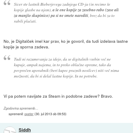
Sicer ste lastnik Bieberjevega zadnjega CD-ja (in recimo še
kopije glasbe na njem),
a še ene kopije za zasebno rabo (zase ali
za manjšo skupinico) pa si ne smete narediti
, brez da bi za to
rabili plačati.
No, je Digitalček imel kar prav, ko je govoril, da tudi izdelava lastne
kopije je sporna zadeva.
Tudi ni razumevanja za idejo, da se digitalnih vsebin več ne
kupuje, ampak najema, in to preko oblačne opreme, tako da
povprečen uporabnik (beri kupec praznih nosilcev) niti več nima
možnosti, da bi si delal lastne kopije. In ne potrebe.
Vi pa potem navijate za Steam in podobne zadeve? Bravo.
Zgodovina sprememb…
spremenil:
opeter
(
30. jul 2013 ob 09:53
)
Siddh