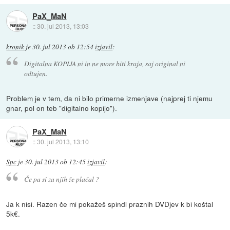
PaX_MaN
::
30. jul 2013, 13:03
kronik
je
30. jul 2013 ob 12:54
izjavil
:
Digitalna KOPIJA ni in ne more biti kraja, saj original ni
odtujen.
Problem je v tem, da ni bilo primerne izmenjave (najprej ti njemu
gnar, pol on teb "digitalno kopijo").
PaX_MaN
::
30. jul 2013, 13:10
Spc
je
30. jul 2013 ob 12:45
izjavil
:
Če pa si za njih že plačal ?
Ja k nisi. Razen če mi pokažeš spindl praznih DVDjev k bi koštal
5k€.