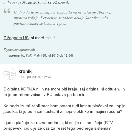
mihec87
je
30. jul 2013 ob 12:52
izjavil
:
Čudno da še pri nakupu avtomobila na ne izstavijo 10keur za
prehitro vožnjo..Ker očitno se zadeve delajo kar tako malo
pavšalno kakor se komu dvigne..
Z žegnom US
, si morš mislt!
Zgodovina sprememb…
spremenilo:
PaX_MaN
(
30. jul 2013 ob 12:54
)
kronik
::
30. jul 2013, 12:54
Digitalna KOPIJA ni in ne more biti kraja, saj original ni odtujen. In
to je potrebno vpisati v EU ustavo pa bo mir.
Ko bodo izumil replikator bom potem tudi kmetu plačeval za kopijo
jabolka, ki jo bom sam ustvaril z mojo elektriko in mojimi resurci?
Ljudje plačuje za razne bedarije, ki se jih niti ne tičejo (RTV
prispevek, ipd), je že čas za reset tega bednega sistema?