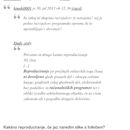
krneki0001
je
30. jul 2013 ob 12:36
izjavil
:
In zakaj ni skupina razvijalcev že narejena? sej je
polno razvijalcev programske opreme, ki to
uporabljajo v sloveniji?
Dude, srsly
:
Privatno in drugo lastno reproduciranje
50. člen
[...]
Reproduciranje
po prejšnjih odstavkih tega člena
ni dovoljeno
glede pisanih del v obsegu celotne
knjige, grafičnih izdaj glasbenih del, elektronskih
baz podatkov in
računalniških programov
ter v
obliki izvedbe arhitekturnega objekta, če ni s tem
zakonom ali s pogodbo drugače določeno.
Kakšno reproduciranje, če jaz naredim slike s fotkičem?