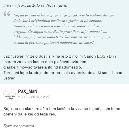
driver_x
je
30. jul 2013 ob 10:51
izjavil
:
Naj mi prosim nekdo logično razloži, zakaj se to nadomestilo ne
doda kar k originalnim nosilcem z glasbo, ki jih kupimo.
Namreč, vsebino si lahko reproduciram samo če si lastim
original. Če kupim samo škatlo praznih medijev pomeni, da
lahko nanje spravim samo tisto, kar sam ustvarim. Za to pa mi
menda ni potrebno plačevati nadomestil, ali kako?
Jaz "ustvarim" zelo dosti slik na leto z mojim Canon EOS 7D in
moram za svoja lastna dela plačevat avtorjem
glasbe/filmov/softwareja itd itd nadomestilo.
Torej oni lepo kradejo denar na moja avtorska dela, ki sem jih sam
ustvaril.
PaX_MaN
::
30. jul 2013, 12:27
Sej lepo da skoz trolaš o tem kakšna krivica se ti godi, sam to ne
pomeni da je kaj od tega res.
Zgodovina sprememb…