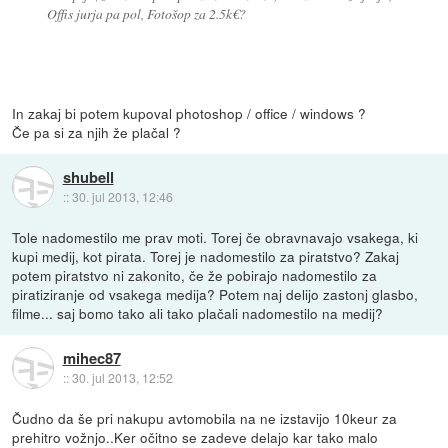
Offis jurja pa pol, Fotošop za 2.5k€?
In zakaj bi potem kupoval photoshop / office / windows ?
Če pa si za njih že plačal ?
shubell
::
30. jul 2013, 12:46
Tole nadomestilo me prav moti. Torej če obravnavajo vsakega, ki
kupi medij, kot pirata. Torej je nadomestilo za piratstvo? Zakaj
potem piratstvo ni zakonito, če že pobirajo nadomestilo za
piratiziranje od vsakega medija? Potem naj delijo zastonj glasbo,
filme... saj bomo tako ali tako plačali nadomestilo na medij?
mihec87
::
30. jul 2013, 12:52
Čudno da še pri nakupu avtomobila na ne izstavijo 10keur za
prehitro vožnjo..Ker očitno se zadeve delajo kar tako malo