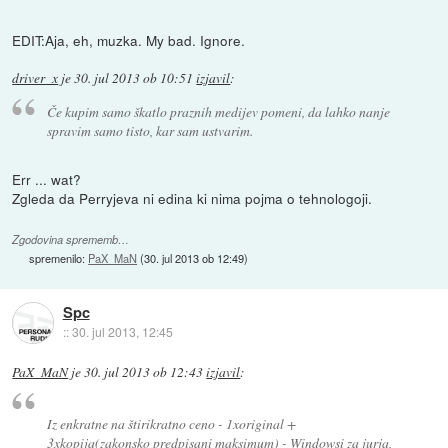
EDIT:Aja, eh, muzka. My bad. Ignore.
driver_x
je
30. jul 2013 ob 10:51
izjavil
:
Če kupim samo škatlo praznih medijev pomeni, da lahko nanje
spravim samo tisto, kar sam ustvarim.
Err ... wat?
Zgleda da Perryjeva ni edina ki nima pojma o tehnologoji.
Zgodovina sprememb…
spremenilo:
PaX_MaN
(
30. jul 2013 ob 12:49
)
Spc
::
30. jul 2013, 12:45
PaX_MaN
je
30. jul 2013 ob 12:43
izjavil
:
Iz enkratne na štirikratno ceno - 1xoriginal +
3xkopija(zakonsko predpisani maksimum) - Windowsi za jurja,