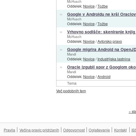
McHusch
Oddelek:
Novice
/
Tožbe
»
Google v Androidu ne krši Oraclov
McHusch
Oddelek:
Novice
/
Tožbe
»
Vrhovno sodišče: skeniranje knjig
McHusch
Oddelek:
Novice
/
Avtorsko pravo
»
Google migrira Android na OpenJ
Mandi
Oddelek:
Novice
/
Industrijska lastnina
»
Oracle izgubil spor z Googlom oko
Mandi
Oddelek:
Novice
/
Android
Tema
Več podobnih tem
« st
Pravila
Večina pravic pridržanih
Odgovornost
Oglaševanje
Kontakt
IS