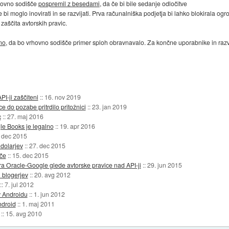
vrhovno sodišče
pospremil z besedami
, da če bi bile sedanje odločitve
e bi moglo inovirati in se razvijati. Prva računalniška podjetja bi lahko blokirala o
zaščita avtorskih pravic.
jno
, da bo vrhovno sodišče primer sploh obravnavalo. Za končne uporabnike in raz
I-ji zaščiteni
::
16. nov 2019
 do pozabe pritrdilo pritožnici
::
23. jan 2019
c
::
27. maj 2016
le Books je legalno
::
19. apr 2016
 dec 2015
dolarjev
::
27. dec 2015
če
::
15. dec 2015
a Oracle-Google glede avtorske pravice nad API-ji
::
29. jun 2015
 blogerjev
::
20. avg 2012
::
7. jul 2012
v Androidu
::
1. jun 2012
ndroid
::
1. maj 2011
::
15. avg 2010