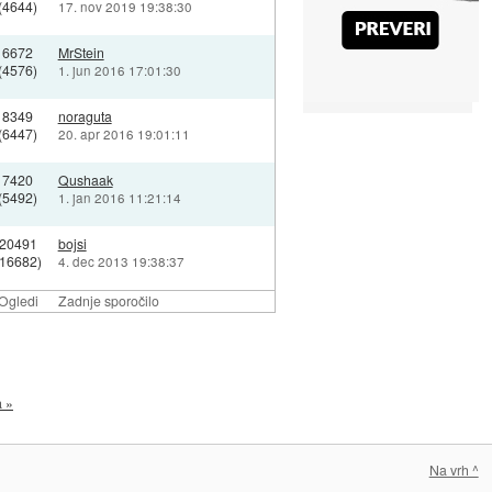
(4644)
17. nov 2019 19:38:30
6672
MrStein
(4576)
1. jun 2016 17:01:30
8349
noraguta
(6447)
20. apr 2016 19:01:11
7420
Qushaak
(5492)
1. jan 2016 11:21:14
20491
bojsi
(16682)
4. dec 2013 19:38:37
Ogledi
Zadnje sporočilo
a »
Na vrh ^