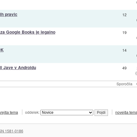
ih pravic
12
 za Google Books je legalno
19
DK
14
li Jave v Androidu
49
Sporočila
arejša tema
oddelek:
novejša tem
SN 1581-0186