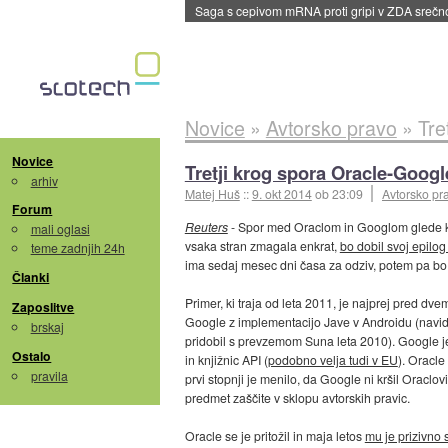
Saga s cepivom mRNA proti gripi v ZDA sreč
Novice
»
Avtorsko pravo
»
Tre
Novice
Tretji krog spora Oracle-Goog
arhiv
Matej Huš
::
9. okt 2014
ob 23:09
Avtorsko pr
Forum
Reuters
- Spor med Oraclom in Googlom glede krši
mali oglasi
vsaka stran zmagala enkrat,
bo dobil svoj epilo
teme zadnjih 24h
ima sedaj mesec dni časa za odziv, potem pa bo 
Članki
Primer, ki traja od leta 2011, je najprej pred dv
Zaposlitve
Google z implementacijo Jave v Androidu (navidezn
brskaj
pridobil s prevzemom Suna leta 2010). Google je t
Ostalo
in knjižnic API (
podobno velja tudi v EU
). Oracle
pravila
prvi stopnji je menilo, da Google ni kršil Oraclov
predmet zaščite v sklopu avtorskih pravic.
Oracle se je pritožil in maja letos
mu je prizivno 