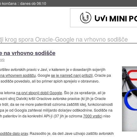
no končana
::
danes ob 06:10
tji krog spora Oracle-Google na vrhovno sodišče
le na vrhovno sodišče
avo
tev avtorskih pravic v Javi, v katerem je v dosedanjih sojenjih
g na vrhovnem sodišču
. Google
se je namreč nanj pritožil
, Oracle pa
sodišče povedalo, ali bo primer sploh sprejelo v obravnavo.
ema letoma
na prvi stopnji dobil Google
. Šlo je za vprašanje, ali je
i stroj Dalvik) kršil Oraclove avtorske pravice (ki jih je Oracle
rdil, da se ne more patentirati oziroma zaščititi idej, funkcionalnosti
 pa je od Googla zahteval milijardo dolarjev odškodnine. Sodišče na
ih patentov in da konkretni API-ji (37 jih je oziroma
7000 vrstic
) niso
sodišče dalo prav
. Razsodilo je, da deli Jave uživajo zaščito avtorskih