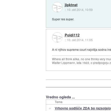
jlpktnst
::
10. okt 2014, 10:59
Super res super.
Poldi112
::
10. okt 2014, 11:05
A ni njihov supreme court najvišja sodna ins
Where all think alike, no one thinks very mu
Walter Lippmann, leta 1922, o predpogoju 
Vredno ogleda ...
Tema
»
Vrhovno sodišče ZDA bo razsojalo, 