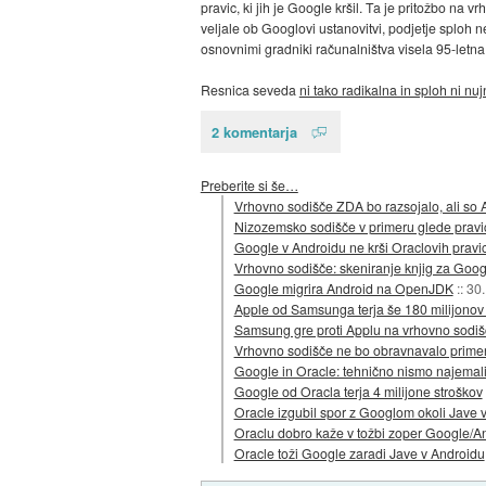
pravic, ki jih je Google kršil. Ta je pritožbo na 
veljale ob Googlovi ustanovitvi, podjetje sploh n
osnovnimi gradniki računalništva visela 95-letna 
Resnica seveda
ni tako radikalna in sploh ni nu
2 komentarja
Preberite si še…
Vrhovno sodišče ZDA bo razsojalo, ali so AP
Nizozemsko sodišče v primeru glede pravice
Google v Androidu ne krši Oraclovih pravi
Vrhovno sodišče: skeniranje knjig za Goog
Google migrira Android na OpenJDK
::
30.
Apple od Samsunga terja še 180 milijonov 
Samsung gre proti Applu na vrhovno sodiš
Vrhovno sodišče ne bo obravnavalo primer
Google in Oracle: tehnično nismo najemali
Google od Oracla terja 4 milijone stroškov
Oracle izgubil spor z Googlom okoli Jave 
Oraclu dobro kaže v tožbi zoper Google/A
Oracle toži Google zaradi Jave v Androidu