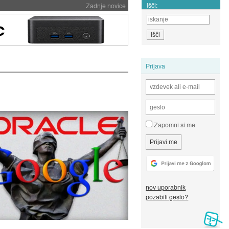
Išči:
Zadnje novice
Prijava
Zapomni si me
nov uporabnik
pozabili geslo?