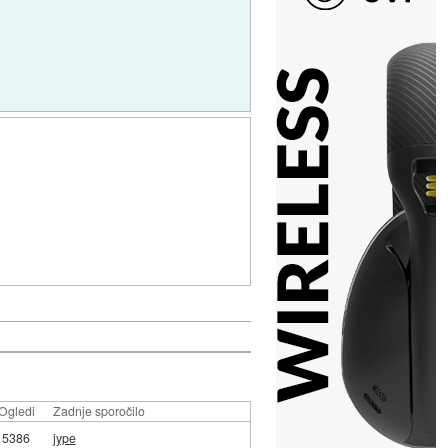
Ogledi
Zadnje sporočilo
5386
jype