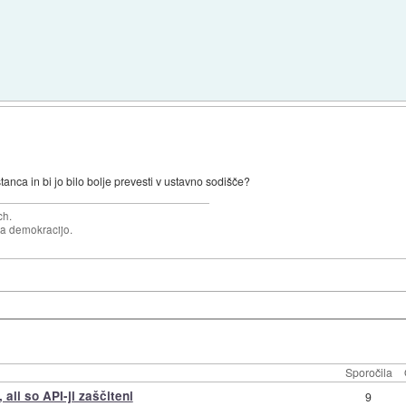
tanca in bi jo bilo bolje prevesti v ustavno sodišče?
ch.
za demokracijo.
Sporočila
ali so API-ji zaščiteni
9