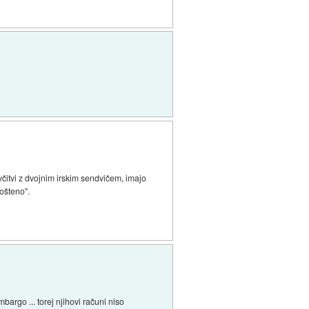
čitvi z dvojnim irskim sendvičem, imajo
ošteno".
argo ... torej njihovi računi niso