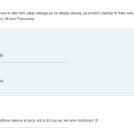
žave to tako boli zakaj zaboga pa ne stopijo skupaj, pa prisilno zaprejo to Irsko l
U, riti ene Francoske.
ij!
34
)
poštima zakone al pa jo vržt iz EU pa ne, ker smo civilizirani :D