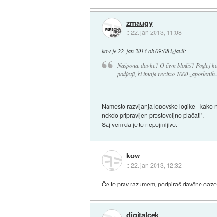
zmaugy
::
22. jan 2013, 11:08
kow
je
22. jan 2013 ob 09:08
izjavil
:
Našponat davke? O čem blodiš? Poglej kak
podjetji, ki imajo recimo 1000 zaposlenih..
Namesto razvijanja lopovske logike - kako neko
nekdo pripravljen prostovoljno plačati".
Saj vem da je to nepojmljivo.
kow
::
22. jan 2013, 12:32
Če te prav razumem, podpiraš davčne oaz
digitalcek