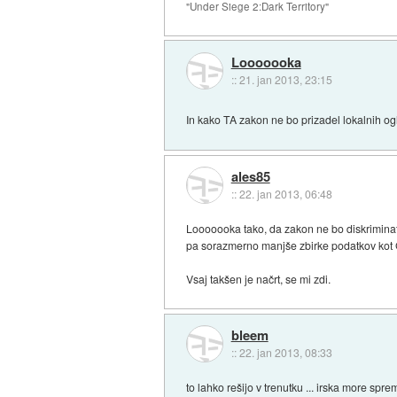
"Under Siege 2:Dark Territory"
Looooooka
::
21. jan 2013, 23:15
In kako TA zakon ne bo prizadel lokalnih o
ales85
::
22. jan 2013, 06:48
Looooooka tako, da zakon ne bo diskriminato
pa sorazmerno manjše zbirke podatkov kot 
Vsaj takšen je načrt, se mi zdi.
bleem
::
22. jan 2013, 08:33
to lahko rešijo v trenutku ... irska more s