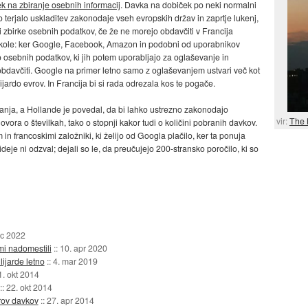
ek na zbiranje osebnih informacij
. Davka na dobiček po neki normalni
to terjalo uskladitev zakonodaje vseh evropskih držav in zaprtje lukenj,
ti zbirke osebnih podatkov, če že ne morejo obdavčiti v Francija
akole: ker Google, Facebook, Amazon in podobni od uporabnikov
 osebnih podatkov, ki jih potem uporabljajo za oglaševanje in
 obdavčiti. Google na primer letno samo z oglaševanjem ustvari več kot
lijardo evrov. In Francija bi si rada odrezala kos te pogače.
vanja, a Hollande je povedal, da bi lahko ustrezno zakonodajo
vir:
The 
govora o številkah, tako o stopnji kakor tudi o količini pobranih davkov.
n francoskimi založniki, ki želijo od Googla plačilo, ker ta ponuja
eje ni odzval; dejali so le, da preučujejo 200-stransko poročilo, ki so
ec 2022
mi nadomestili
::
10. apr 2020
lijarde letno
::
4. mar 2019
1. okt 2014
::
22. okt 2014
rov davkov
::
27. apr 2014