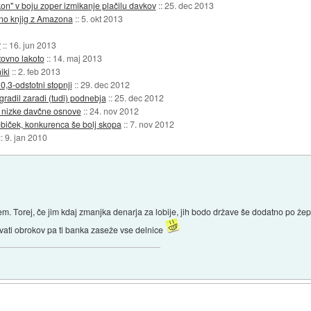
kon" v boju zoper izmikanje plačilu davkov
::
25. dec 2013
ino knjig z Amazona
::
5. okt 2013
r
::
16. jun 2013
tovno lakoto
::
14. maj 2013
iki
::
2. feb 2013
,3-odstotni stopnji
::
29. dec 2012
radil zaradi (tudi) podnebja
::
25. dec 2012
ve nizke davčne osnove
::
24. nov 2012
običek, konkurenca še bolj skopa
::
7. nov 2012
::
9. jan 2010
em. Torej, če jim kdaj zmanjka denarja za lobije, jih bodo države še dodatno po že
vati obrokov pa ti banka zaseže vse delnice