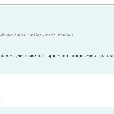
šne stopnje plačujejo največje korporacije v primerjavi s
.
mu vzet, ker z delom zasluži - naj se Francozi rajši lotijo razvijanja logike "kako dela
e?