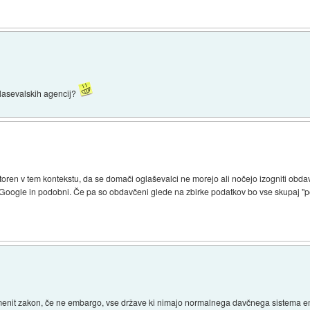
glasevalskih agencij?
ren v tem kontekstu, da se domači oglaševalci ne morejo ali nočejo izogniti obdav
Google in podobni. Če pa so obdavčeni glede na zbirke podatkov bo vse skupaj "p
premenit zakon, če ne embargo, vse države ki nimajo normalnega davčnega sistema emb