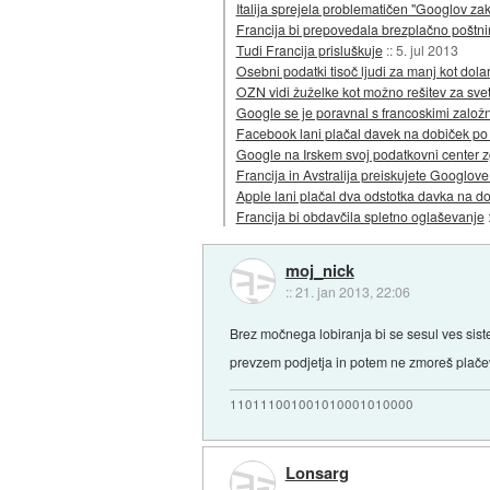
Italija sprejela problematičen "Googlov za
Francija bi prepovedala brezplačno poštn
Tudi Francija prisluškuje
::
5. jul 2013
Osebni podatki tisoč ljudi za manj kot dola
OZN vidi žuželke kot možno rešitev za sve
Google se je poravnal s francoskimi založn
Facebook lani plačal davek na dobiček po 0
Google na Irskem svoj podatkovni center zg
Francija in Avstralija preiskujete Googlo
Apple lani plačal dva odstotka davka na d
Francija bi obdavčila spletno oglaševanje
moj_nick
::
21. jan 2013, 22:06
Brez močnega lobiranja bi se sesul ves sist
prevzem podjetja in potem ne zmoreš plače
110111001001010001010000
Lonsarg