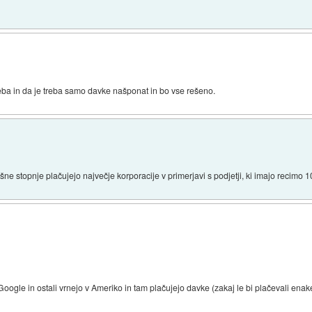
 neba in da je treba samo davke našponat in bo vse rešeno.
 stopnje plačujejo največje korporacije v primerjavi s podjetji, ki imajo recimo 1
oogle in ostali vrnejo v Ameriko in tam plačujejo davke (zakaj le bi plačevali enak