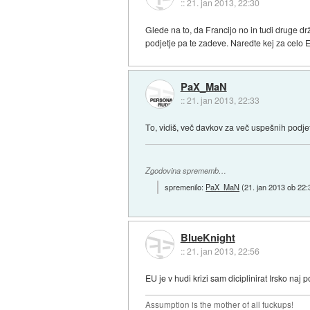
::
21. jan 2013, 22:30
Glede na to, da Francijo no in tudi druge dr
podjetje pa te zadeve. Naredte kej za celo E
PaX_MaN
::
21. jan 2013, 22:33
To, vidiš, več davkov za več uspešnih podjet
Zgodovina sprememb…
spremenilo:
PaX_MaN
(
21. jan 2013 ob 22:
BlueKnight
::
21. jan 2013, 22:56
EU je v hudi krizi sam diciplinirat Irsko naj 
Assumption is the mother of all fuckups!