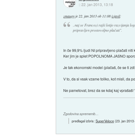
::
22. jan 2013, 13:18
zmaugy
je
22. jan 2013 ob 11:08
izjavil
:
..naj se Francozi rajši lotijo razvijanja log
pripravljen prostovoljno plačati".
In če 99,9% ljudi NI pripravljeno plačati niti k
Ker jim je splet POPOLNOMA JASNO sporočil:
Je tak ekonomski model (plačaš, če se ti zd
V to, da si vsak vzame toliko, kot misli, da
Ne pametovat, brez da se kdaj kaj vprašaš! 
Zgodovina sprememb…
predlagal izbris:
SuperVeloce
(
23. jan 2013