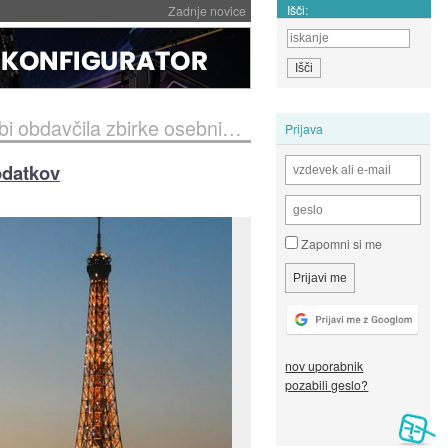
Išči:
Zadnje novice
včila zbirke osebnih podatkov
Prijava
odatkov
Zapomni si me
nov uporabnik
pozabili geslo?