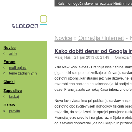
Sandisk že prodal več kot polovico SSD-jev za 
Novice
»
Omrežja / internet
»
Novice
Kako dobiti denar od Googla i
arhiv
Matej Huš
::
21. jan 2013
ob 21:49
Omrežja / 
Forum
The New York Times
- Francija išče načine, ka
mali oglasi
gigante, ki se spretno izmikajo plačevanju davko
teme zadnjih 24h
odstotni stopnji, kar strašno jezi vse države, ne
Članki
razdrobljena nacionalna zakonodaja, ki podjetje
oaze. Francija zato že nekaj časa
intenzivno pre
Zaposlitve
brskaj
Nova leva vlada ima pri pobiranju davkov naspl
Ostalo
odstotno obdavčitev vseh dohodkov fizičnih oseb
pravila
razjezilo, da se je izselil in sprejel ponujeno rus
Francija je že pred leti na glas
razmišljala o obd
oglaševalci dopovedali, da bo ukrep njih prizade