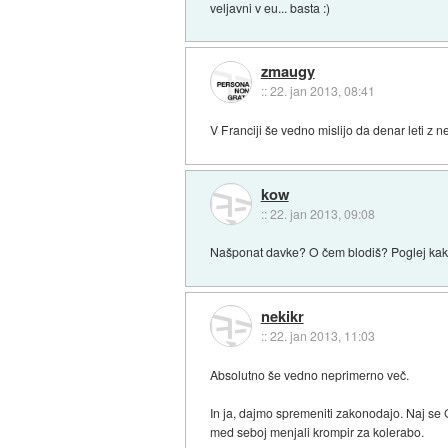
veljavni v eu... basta :)
zmaugy
::
22. jan 2013, 08:41
V Franciji še vedno mislijo da denar leti z
kow
::
22. jan 2013, 09:08
Našponat davke? O čem blodiš? Poglej kakšne
nekikr
::
22. jan 2013, 11:03
Absolutno še vedno neprimerno več.
In ja, dajmo spremeniti zakonodajo. Naj se G
med seboj menjali krompir za kolerabo.