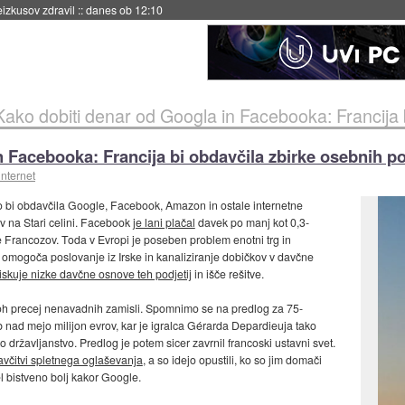
naslednji dve leti
::
danes ob 11:37
Kako dobiti denar od Googla in Facebooka: Francija bi obda
n Facebooka: Francija bi obdavčila zbirke osebnih p
internet
ko bi obdavčila Google, Facebook, Amazon in ostale internetne
v na Stari celini. Facebook
je lani plačal
davek po manj kot 0,3-
 le Francozov. Toda v Evropi je poseben problem enotni trg in
 omogoča poslovanje iz Irske in kanaliziranje dobičkov v davčne
iskuje nizke davčne osnove teh podjetij
in išče rešitve.
oh precej nenavadnih zamisli. Spomnimo se na predlog za 75-
 nad mejo milijon evrov, kar je igralca Gérarda Depardieuja tako
ko državljanstvo. Predlog je potem sicer zavrnil francoski ustavni svet.
avčitvi spletnega oglaševanja
, a so idejo opustili, ko so jim domači
l bistveno bolj kakor Google.