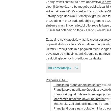
Zadnja v vrsti zamisli za nove obdavčitve
je dav
stopnji še lep čas ne bo mogoče pobirati, saj bi 
kot je
irski sendvič
. Zato želijo Francozi obdavči
ustvarjenega dobička. Utemeljitev gre nekako t
brezplačno in brez truda pridobijo ogromno bazo
služenje mastnih denarjev, bi bilo treba te baze
30 milijard dolarjev, od tega v Franciji več kot mi
Za zdaj je novi davek še v fazi javnega posveto
pripravili do konca leta. Zato tudi trenutno še ni 
Hkrati v Franciji potekajo pogovori med Googlom i
povezave do njihovih strani. Google se na nove id
ga dobili glede novih predlogov za davke.
33 komentarjev
Preberite si še…
Francija bo prepovedala kratke lete
::
6. d
Francija prva udarila po Googlu z avtorski
Francoski digitalni davek bo navrgel pol mi
Madžarska umaknila davek na internet
::
3
Madžarska želi obdavčiti internetni promet
Francija: Google nam dolguje milijardo ev