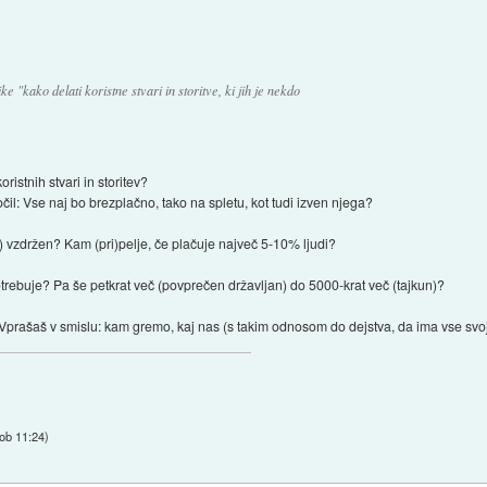
ike "kako delati koristne stvari in storitve, ki jih je nekdo
oristnih stvari in storitev?
 Vse naj bo brezplačno, tako na spletu, kot tudi izven njega?
i) vzdržen? Kam (pri)pelje, če plačuje največ 5-10% ljudi?
 potrebuje? Pa še petkrat več (povprečen državljan) do 5000-krat več (tajkun)?
Vprašaš v smislu: kam gremo, kaj nas (s takim odnosom do dejstva, da ima vse svoj
 ob 11:24
)