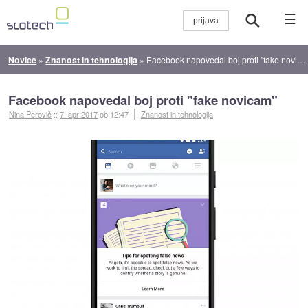
☰
Novice
»
Znanost in tehnologija
»
Facebook napovedal boj proti "fake novicam"
Facebook napovedal boj proti "fake novicam"
Nina Perovič
::
7. apr 2017
ob 12:47
Znanost in tehnologija