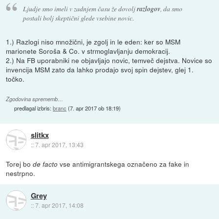
Ljudje smo imeli v zadnjem času že dovolj
razlogov
, da smo
postali bolj skeptični glede vsebine novic.
1.) Razlogi niso množični, je zgolj in le eden: ker so MSM
marionete Soroša & Co. v strmoglavljanju demokracij.
2.) Na FB uporabniki ne objavljajo novic, temveč dejstva. Novice so
invencija MSM zato da lahko prodajo svoj spin dejstev, glej 1.
točko.
Zgodovina sprememb…
predlagal izbris:
branc
(
7. apr 2017 ob 18:19
)
slitkx
::
7. apr 2017, 13:43
Torej bo
vse antimigrantskega označeno za fake in
de facto
nestrpno.
Grey
::
7. apr 2017, 14:08