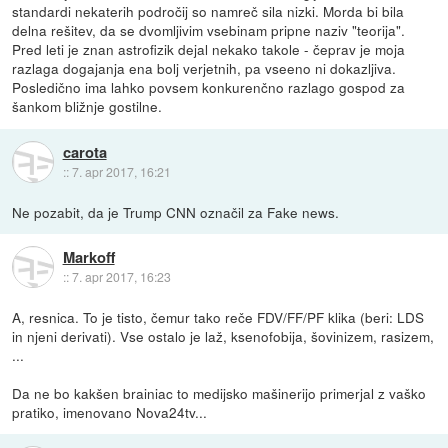
standardi nekaterih področij so namreč sila nizki. Morda bi bila
delna rešitev, da se dvomljivim vsebinam pripne naziv "teorija".
Pred leti je znan astrofizik dejal nekako takole - čeprav je moja
razlaga dogajanja ena bolj verjetnih, pa vseeno ni dokazljiva.
Posledično ima lahko povsem konkurenčno razlago gospod za
šankom bližnje gostilne.
carota
::
7. apr 2017, 16:21
Ne pozabit, da je Trump CNN označil za Fake news.
Markoff
::
7. apr 2017, 16:23
A, resnica. To je tisto, čemur tako reče FDV/FF/PF klika (beri: LDS
in njeni derivati). Vse ostalo je laž, ksenofobija, šovinizem, rasizem,
...
Da ne bo kakšen brainiac to medijsko mašinerijo primerjal z vaško
pratiko, imenovano Nova24tv...