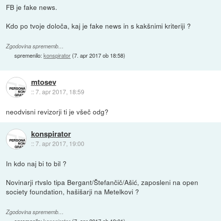
FB je fake news.
Kdo po tvoje določa, kaj je fake news in s kakšnimi kriteriji ?
Zgodovina sprememb…
spremenilo:
konspirator
(
7. apr 2017 ob 18:58
)
mtosev
::
7. apr 2017, 18:59
neodvisni revizorji ti je všeč odg?
konspirator
::
7. apr 2017, 19:00
In kdo naj bi to bil ?
Novinarji rtvslo tipa Bergant/Štefančič/Ašić, zaposleni na open
society foundation, hašišarji na Metelkovi ?
Zgodovina sprememb…