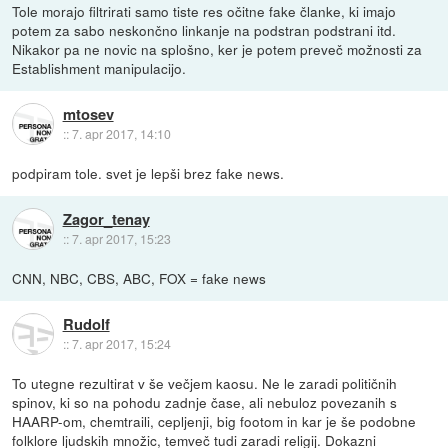
Tole morajo filtrirati samo tiste res očitne fake članke, ki imajo
potem za sabo neskončno linkanje na podstran podstrani itd.
Nikakor pa ne novic na splošno, ker je potem preveč možnosti za
Establishment manipulacijo.
mtosev
::
7. apr 2017, 14:10
podpiram tole. svet je lepši brez fake news.
Zagor_tenay
::
7. apr 2017, 15:23
CNN, NBC, CBS, ABC, FOX = fake news
Rudolf
::
7. apr 2017, 15:24
To utegne rezultirat v še večjem kaosu. Ne le zaradi političnih
spinov, ki so na pohodu zadnje čase, ali nebuloz povezanih s
HAARP-om, chemtraili, cepljenji, big footom in kar je še podobne
folklore ljudskih množic, temveč tudi zaradi religij. Dokazni