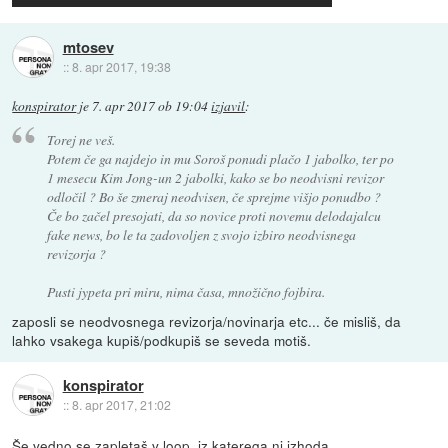
mtosev
::
8. apr 2017, 19:38
konspirator
je
7. apr 2017 ob 19:04
izjavil
:
Torej ne veš.
Potem če ga najdejo in mu Soroš ponudi plačo 1 jabolko, ter po
1 mesecu Kim Jong-un 2 jabolki, kako se bo neodvisni revizor
odločil ? Bo še zmeraj neodvisen, če sprejme višjo ponudbo ?
Če bo začel presojati, da so novice proti novemu delodajalcu
fake news, bo le ta zadovoljen z svojo izbiro neodvisnega
revizorja ?
Pusti jypeta pri miru, nima časa, množično fojbira.
zaposli se neodvosnega revizorja/novinarja etc... če misliš, da
lahko vsakega kupiš/podkupiš se seveda motiš.
konspirator
::
8. apr 2017, 21:02
Še vedno se zapletaš v loop, iz katerega ni izhoda.