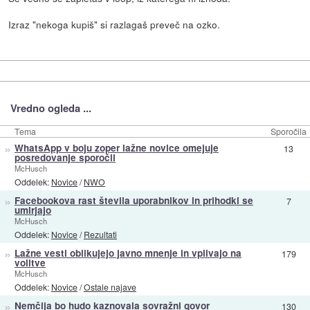
Izraz "nekoga kupiš" si razlagaš preveč na ozko.
Vredno ogleda ...
Tema
Sporočila
»
WhatsApp v boju zoper lažne novice omejuje
13
posredovanje sporočil
McHusch
Oddelek:
Novice
/
NWO
»
Facebookova rast števila uporabnikov in prihodki se
7
umirjajo
McHusch
Oddelek:
Novice
/
Rezultati
»
Lažne vesti oblikujejo javno mnenje in vplivajo na
179
volitve
McHusch
Oddelek:
Novice
/
Ostale najave
»
Nemčija bo hudo kaznovala sovražni govor
130