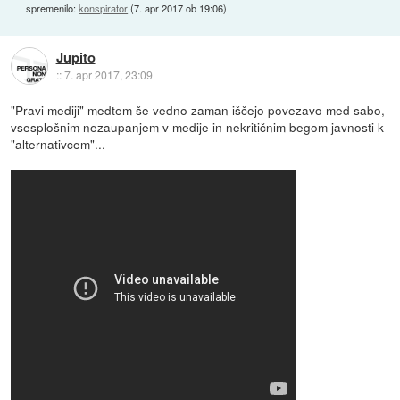
spremenilo:
konspirator
(
7. apr 2017 ob 19:06
)
Jupito
::
7. apr 2017, 23:09
"Pravi mediji" medtem še vedno zaman iščejo povezavo med sabo,
vsesplošnim nezaupanjem v medije in nekritičnim begom javnosti k
"alternativcem"...