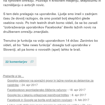
na njihovem omrežju. Pozivajo h kritičnem mišljenju, skepticizmu in
razmišljanju o avtorjih novic.
S tem delo prelagajo na uporabnike. Ljudje smo imeli v zadnjem
času že dovolj razlogov, da smo postali bolj skeptični glede
vsebine novic. Po treh testnih dneh bomo videli, če se bo zaradi
“izobraževanja uporabnikov Facebooka” število lažnih novic na
družbenem omrežju zmanjšalo.
Trenutno je funkcija na voljo uporabnikom 14 držav. Zanimivo bo
videti, ali bo “fake news funkcija” dosegla tudi uporabnike v
Sloveniji, ali pa bomo o novostih (spet) lahko le brali.
22 komentarjev
Preberite si še…
Googlov odgovor na sovražni govor in lažne novice so delavnice za
najstnike
::
24. apr 2017
Facebookovo spomladansko čiščenje računov
::
18. apr 2017
Google bo v iskanju prikazoval resničnost trditev
::
8. apr 2017
Facebook in Google se borita proti lažnim novicam
::
6. feb 2017
Lažne vesti oblikujejo javno mnenje in vplivajo na volitve
::
21. nov