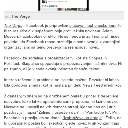
vir:
The Verge
- Facebook je pripravljen
plačevati fact-checkerjem
, če
The Verge
bi to rezultiralo v uspešnem boju proti lažnim novicam. Adam
Mosseri, Facebookov direktor News Feeda je za Financial Times
povedal, da Facebook resno razmišlja o sodelovanju z zunanjimi
organizacijami na temo preverjanja resničnosti novic.
Facebook že sodeluje z organizacijami, kot sta Snopes in
Politifact. Skupaj se spopadajo s prepoznavanjem lažnih novic. Ni
pa znano, ali je v sodelovanju prisoten finančni faktor.
Interno reševanje problema ne izgleda možno. Rezultat bi lahko
bila podobna
zmeda
, kot je nastala pri delu News Feed urednikov.
Z današnjim dnem so na družbenem omrežju pričeli z deljenjem
nasvetov, kako lahko uporabniki sami prepoznamo lažne novice.
Nasvete so umestili na vrh domače strani, kjer so nas ob jutrih
pozdravljali napisi “Želimo ti uspešen dan” in “Pomlad je tu”. Pri
Facebooku pravijo, da so dodali
“izobraževalno orodje
”. Želijo, da
bi uporabniki postali bolj skeptični glede novic, ki jih konzumirajo