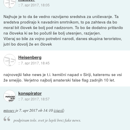
::
7. apr 2017, 18:05
Najhuje je to da še vedno razvijamo sredstva za uničevanje. Ta
sredstva prodirajo k navadnim smrtnikom, to pa zahteva da bo
moral bit človek še bolj pod nadzorom. To bo še dodatno pritisnilo
na človeka ki se bo počutil še bolj utesnjen, razjarjen.
Včeraj so bile za vojno potrebni narodi, danes skupina teroristov,
jutri bo dovolj že en človek
Heisenberg
::
7. apr 2017, 18:45
najnovejši fake news je t.i. kemični napad v Siriji, kateremu se vsi
že smejijo. Verjetno najbolj amaterski false flag zadnjih 10 let.
konspirator
::
7. apr 2017, 18:57
mtosev
je
7. apr 2017 ob 14:10
izjavil
:
podpiram tole. svet je lepši brez fake news.