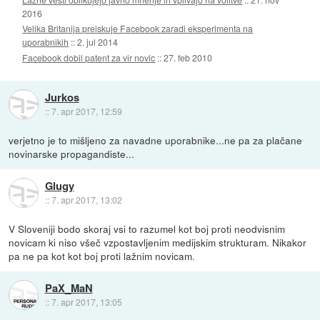
2016
Velika Britanija preiskuje Facebook zaradi eksperimenta na
uporabnikih
::
2. jul 2014
Facebook dobil patent za vir novic
::
27. feb 2010
Jurkos
::
7. apr 2017, 12:59
verjetno je to mišljeno za navadne uporabnike...ne pa za plačane
novinarske propagandiste...
Glugy
::
7. apr 2017, 13:02
V Sloveniji bodo skoraj vsi to razumel kot boj proti neodvisnim
novicam ki niso všeč vzpostavljenim medijskim strukturam. Nikakor
pa ne pa kot kot boj proti lažnim novicam.
PaX_MaN
::
7. apr 2017, 13:05