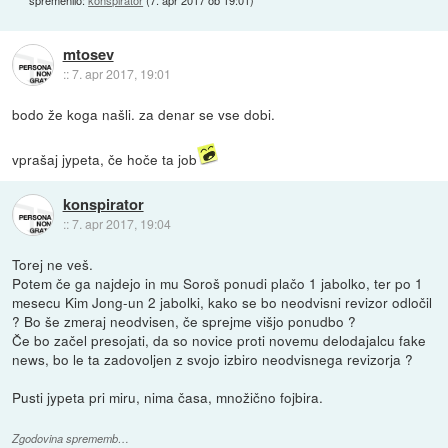
spremenilo:
konspirator
(
7. apr 2017 ob 19:01
)
mtosev
::
7. apr 2017, 19:01
bodo že koga našli. za denar se vse dobi.
vprašaj jypeta, če hoče ta job
konspirator
::
7. apr 2017, 19:04
Torej ne veš.
Potem če ga najdejo in mu Soroš ponudi plačo 1 jabolko, ter po 1
mesecu Kim Jong-un 2 jabolki, kako se bo neodvisni revizor odločil
? Bo še zmeraj neodvisen, če sprejme višjo ponudbo ?
Če bo začel presojati, da so novice proti novemu delodajalcu fake
news, bo le ta zadovoljen z svojo izbiro neodvisnega revizorja ?
Pusti jypeta pri miru, nima časa, množično fojbira.
Zgodovina sprememb…