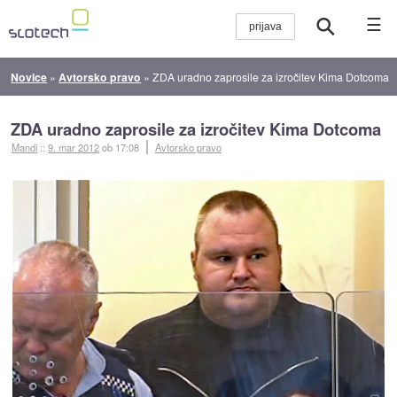
☰
Novice
»
Avtorsko pravo
»
ZDA uradno zaprosile za izročitev Kima Dotcoma
ZDA uradno zaprosile za izročitev Kima Dotcoma
Mandi
::
9. mar 2012
ob 17:08
Avtorsko pravo