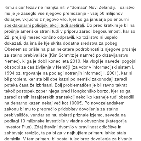
Kimu sicer težav ne manjka niti v "domači" Novi Zelandiji. Tožilstvo
mu je je zaseglo vse njegovo premoženje - vsaj 50 milijonov
dolarjev, vključno z njegovo vilo, kjer so ga januarja po enourni
spektakularni policijski akciji tudi aretirali
. Do pred kratkim je bil na
prošnje ameriške strani tudi v priporu zaradi begosumnosti, kar so
22. prejšnji mesec
končno odpravili
, ko tožilstvo ni uspelo
dokazati, da ima še kje skrita dodatna sredstva za pobeg.
Obenem so prišle na plan
nekatere podrobnosti iz njegove prošnje
za stalno prebivališče
(Kim Schmitz je namreč po državljanstvu
Nemec), ki ga je dobil konec leta 2010. Na vlogi je navedel pogojni
obsodbi za čas življenja v Nemčiji (za vdor v informacijski sistem l.
1994 oz. trgovanje na podlagi notranjih informacij l. 2001), kar ni
bil problem, ker sta bili obe kazni po nemški zakonodaji zaradi
poteka časa že izbrisani. Bolj problematičen je bil ravno takrat
tekoč postopek zoper njega pred Hongkonško borzo, kjer so ga
zaradi osmih insajderskih transakcij nekoliko kasneje tudi
obsodili
na denarno kazen nekaj več kot 1000€
. Po novozelandskem
zakonu bi mu to preprečilo pridobitev dovoljenja za stalno
prebivališče, vendar so mu oblasti priznale izjemo, seveda na
podlagi 10 miljonske investicije v vladne obveznice (kategorija
Investor Plus). Zdaj številni dvomijo v pravilnost odločitve in
zahtevajo revizijo, ta pa bi ga v najhujšem primeru lahko stala
domicila
. V tem primeru bi postal tujec brez dovoljenja za bivanje