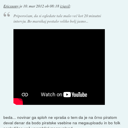
Ericssony
je
10. mar 2012 ob 08:18
izjavil
:
Priporočam, da si ogledate tale malo več kot 20 minutni
intervju. Bo marsikaj postalo veliko bolj jasno...
beda... novinar ga sploh ne vpraša o tem da je na črno piratom
deval denar da bodo piratske vsebine na megauploadu in bo folk
posledično več uporabljal megaupload.