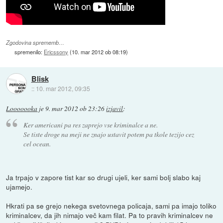
Zgodovina sprememb…
spremenilo:
Ericssony
(
10. mar 2012 ob 08:19
)
Blisk
::
10. mar 2012, 09:35
Looooooka
je
9. mar 2012 ob 23:26
izjavil
:
Ker americani pa res zaprejo vse kriminalce a ne.
Se tiste droge na meji ne znajo ustavit potem pa tkole tezijo cez
cel ocean.
Ja trpajo v zapore tist kar so drugi ujeli, ker sami bolj slabo kaj
ujamejo.
Hkrati pa se grejo nekega svetovnega policaja, sami pa imajo toliko
kriminalcev, da jih nimajo več kam filat. Pa to pravih kriminalcev ne