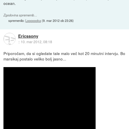
ocean.
Zgodovina sprememb…
spremenilo:
Looooooka
(
9. mar 2012 ob 23:26
)
Ericssony
::
10. mar 2012, 08:18
Priporočam, da si ogledate tale malo več kot 20 minutni intervju. Bo
marsikaj postalo veliko bolj jasno...