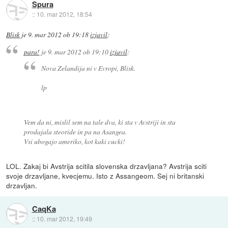
Spura
::
10. mar 2012, 18:54
Blisk
je
9. mar 2012 ob 19:18
izjavil
:
para!
je
9. mar 2012 ob 19:10
izjavil
:
Nova Zelandija ni v Evropi, Blisk.
lp
Vem da ni, mislil sem na tale dva, ki sta v Avstriji in sta
prodajala steoride in pa na Asangea.
Vsi ubogajo ameriko, kot kaki cucki!
LOL. Zakaj bi Avstrija scitila slovenska drzavljana? Avstrija sciti
svoje drzavljane, kvecjemu. Isto z Assangeom. Sej ni britanski
drzavljan.
CaqKa
::
10. mar 2012, 19:49