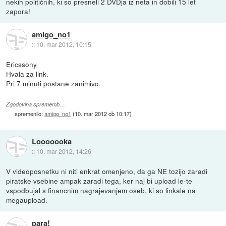
nekih političnih, ki so presneli 2 DVDja iz neta in dobili 15 let
zapora!
amigo_no1
::
10. mar 2012, 10:15
Ericssony
Hvala za link.
Pri 7 minuti postane zanimivo.
Zgodovina sprememb…
spremenilo:
amigo_no1
(
10. mar 2012 ob 10:17
)
Looooooka
::
10. mar 2012, 14:26
V videoposnetku ni niti enkrat omenjeno, da ga NE tozijo zaradi
piratske vsebine ampak zaradi tega, ker naj bi upload le-te
vspodbujal s financnim nagrajevanjem oseb, ki so linkale na
megaupload.
para!