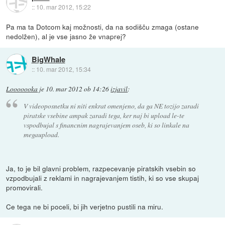
::
10. mar 2012, 15:22
Pa ma ta Dotcom kaj možnosti, da na sodišču zmaga (ostane
nedolžen), al je vse jasno že vnaprej?
BigWhale
::
10. mar 2012, 15:34
Looooooka
je
10. mar 2012 ob 14:26
izjavil
:
V videoposnetku ni niti enkrat omenjeno, da ga NE tozijo zaradi
piratske vsebine ampak zaradi tega, ker naj bi upload le-te
vspodbujal s financnim nagrajevanjem oseb, ki so linkale na
megaupload.
Ja, to je bil glavni problem, razpecevanje piratskih vsebin so
vzpodbujali z reklami in nagrajevanjem tistih, ki so vse skupaj
promovirali.
Ce tega ne bi poceli, bi jih verjetno pustili na miru.