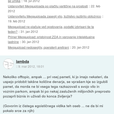
se umika
::
18. jul 2012
Ustanovitelj Megauploada po plačilu varščine na prostosti
::
22. feb
2012
Ustanovitelju Megauploada zasegli vilo, tožilstvo razširilo obtožnico
::
19. feb 2012
Megaupload ne plačuje več gostovanja, podatki izbrisani še ta
teden?
::
31. jan 2012
Primer Megaupload: pristojnost ZDA in varovanje intelektualne
lastnine
::
30. jan 2012
Megaupload nedosegljiv, operaterji aretirani
::
20. jan 2012
lambda
::
9. mar 2012, 18:01
Nekoliko offtopic, ampak ... pri vsej pameti, ki jo imajo nekateri, da
uspejo pridobit takšne količine denarja, se vprašam kje so izgubili
pamet, da morda ne bi vsega tega razkazovali s svojo vilo in
voznim parkom, ampak bi po nekaj zasluženih milijončkih preprosto
pozaprli biznis in uživali do konca življenja?
(Govorim iz čistega egoističnega vidika teh oseb ... ne da bi mi
pokalo srce za njih)