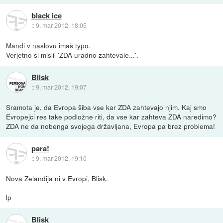
black ice
::
9. mar 2012, 18:05
Mandi v naslovu imaš typo.
Verjetno si mislil 'ZDA uradno zahtevale...'.
Blisk
::
9. mar 2012, 19:07
Sramota je, da Evropa šiba vse kar ZDA zahtevajo njim. Kaj smo
Evropejci res take podložne riti, da vse kar zahteva ZDA naredimo?
ZDA ne da nobenga svojega državljana, Evropa pa brez problema!
para!
::
9. mar 2012, 19:10
Nova Zelandija ni v Evropi, Blisk.
lp
Blisk