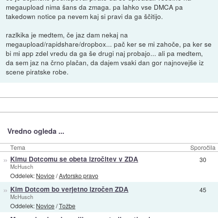
megaupload nima šans da zmaga. pa lahko vse DMCA pa
takedown notice pa nevem kaj si pravi da ga ščitijo.
razlkika je medtem, če jaz dam nekaj na
megaupload/rapidshare/dropbox... pač ker se mi zahoče, pa ker se
bi mi app zdel vredu da ga še drugi naj probajo... ali pa medtem,
da sem jaz na črno plačan, da dajem vsaki dan gor najnovejše iz
scene piratske robe.
Vredno ogleda ...
Tema
Sporočila
»
Kimu Dotcomu se obeta izročitev v ZDA
30
McHusch
Oddelek:
Novice
/
Avtorsko pravo
»
Kim Dotcom bo verjetno izročen ZDA
45
McHusch
Oddelek:
Novice
/
Tožbe