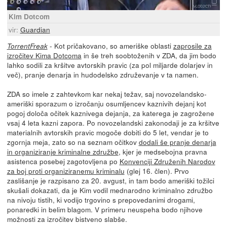
Kim Dotcom
vir:
Guardian
- Kot pričakovano, so ameriške oblasti
zaprosile za
TorrentFreak
izročitev Kima Dotcoma
in še treh soobtoženih v ZDA, da jim bodo
lahko sodili za kršitve avtorskih pravic (za pol miljarde dolarjev in
več), pranje denarja in hudodelsko združevanje v ta namen.
ZDA so imele z zahtevkom kar nekaj težav, saj novozelandsko-
ameriški sporazum o izročanju osumljencev kaznivih dejanj kot
pogoj določa očitek kaznivega dejanja, za katerega je zagrožene
vsaj 4 leta kazni zapora. Po novozelandski zakonodaji je za kršitve
materialnih avtorskih pravic mogoče dobiti do 5 let, vendar je to
zgornja meja, zato so na seznam očitkov
dodali še pranje denarja
in organiziranje kriminalne združbe
, kjer je medsebojna pravna
asistenca posebej zagotovljena po
Konvenciji Združenih Narodov
za boj proti organiziranemu kriminalu
(glej 16. člen). Prvo
zaslišanje je razpisano za 20. avgust, in tam bodo ameriški tožilci
skušali dokazati, da je Kim vodil mednarodno kriminalno združbo
na nivoju tistih, ki vodijo trgovino s prepovedanimi drogami,
ponaredki in belim blagom. V primeru neuspeha bodo njihove
možnosti za izročitev bistveno slabše.