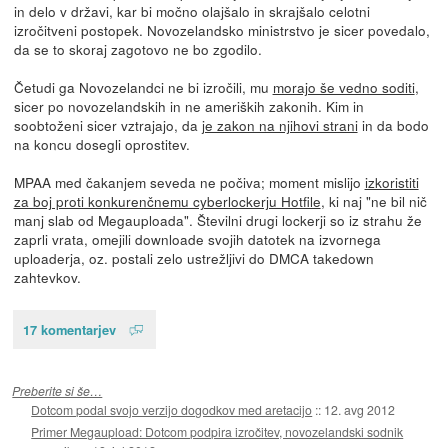
in delo v državi, kar bi močno olajšalo in skrajšalo celotni
izročitveni postopek. Novozelandsko ministrstvo je sicer povedalo,
da se to skoraj zagotovo ne bo zgodilo.
Četudi ga Novozelandci ne bi izročili, mu
morajo še vedno soditi
,
sicer po novozelandskih in ne ameriških zakonih. Kim in
soobtoženi sicer vztrajajo, da
je zakon na njihovi strani
in da bodo
na koncu dosegli oprostitev.
MPAA med čakanjem seveda ne počiva; moment mislijo
izkoristiti
za boj proti konkurenčnemu cyberlockerju Hotfile
, ki naj "ne bil nič
manj slab od Megauploada". Številni drugi lockerji so iz strahu že
zaprli vrata, omejili downloade svojih datotek na izvornega
uploaderja, oz. postali zelo ustrežljivi do DMCA takedown
zahtevkov.
17 komentarjev
Preberite si še…
Dotcom podal svojo verzijo dogodkov med aretacijo
::
12. avg 2012
Primer Megaupload: Dotcom podpira izročitev, novozelandski sodnik