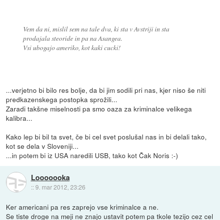
Vem da ni, mislil sem na tale dva, ki sta v Avstriji in sta
prodajala steoride in pa na Asangea.
Vsi ubogajo ameriko, kot kaki cucki!
...verjetno bi bilo res bolje, da bi jim sodili pri nas, kjer niso še niti
predkazenskega postopka sprožili...
Zaradi takšne miselnosti pa smo oaza za kriminalce velikega
kalibra...
Kako lep bi bil ta svet, če bi cel svet poslušal nas in bi delali tako,
kot se dela v Sloveniji...
...in potem bi iz USA naredili USB, tako kot Čak Noris :-)
Looooooka
::
9. mar 2012, 23:26
Ker americani pa res zaprejo vse kriminalce a ne.
Se tiste droge na meji ne znajo ustavit potem pa tkole tezijo cez cel