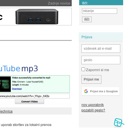
Išči:
Zadnje novice
Prijava
Zapomni si me
nov uporabnik
pozabili geslo?
Technica
 uporab storitev za lokalni prenos