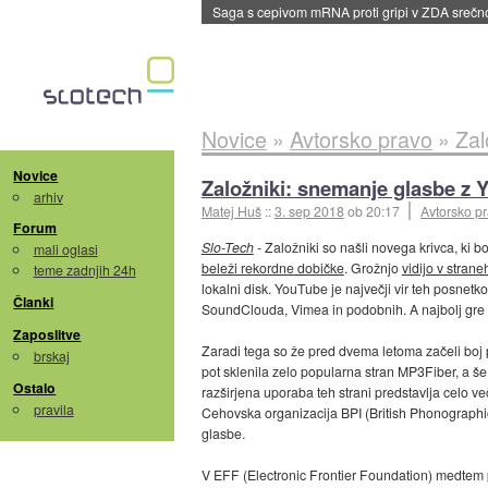
Saga s cepivom mRNA proti gripi v ZDA sreč
Novice
»
Avtorsko pravo
»
Zal
Novice
Založniki: snemanje glasbe z 
arhiv
Matej Huš
::
3. sep 2018
ob 20:17
Avtorsko p
Forum
Slo-Tech
- Založniki so našli novega krivca, ki bo
mali oglasi
beleži rekordne dobičke
. Grožnjo
vidijo v strane
teme zadnjih 24h
lokalni disk. YouTube je največji vir teh posnetk
Članki
SoundClouda, Vimea in podobnih. A najbolj gre
Zaposlitve
Zaradi tega so že pred dvema letoma začeli boj 
brskaj
pot sklenila zelo popularna stran MP3Fiber, a še
Ostalo
razširjena uporaba teh strani predstavlja celo več
pravila
Cehovska organizacija BPI (British Phonographic
glasbe.
V EFF (Electronic Frontier Foundation) medtem po