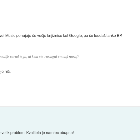
i Music ponujajo še večjo knjižnico kot Google, pa še loudaš lahko BP.
dije zarad tega, al kwa ste razlagal en cajt nazaj?
jo nič.
 velik problem. Kvaliteta je namrec obupna!