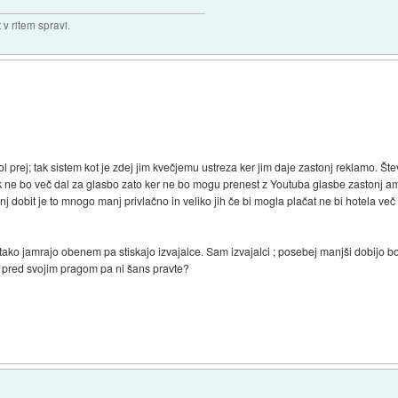
v ritem spravi.
prej; tak sistem kot je zdej jim kvečjemu ustreza ker jim daje zastonj reklamo. Števi
lk ne bo več dal za glasbo zato ker ne bo mogu prenest z Youtuba glasbe zastonj a
j dobit je to mnogo manj privlačno in veliko jih če bi mogla plačat ne bi hotela več 
tako jamrajo obenem pa stiskajo izvajalce. Sam izvajalci ; posebej manjši dobijo b
 pred svojim pragom pa ni šans pravte?