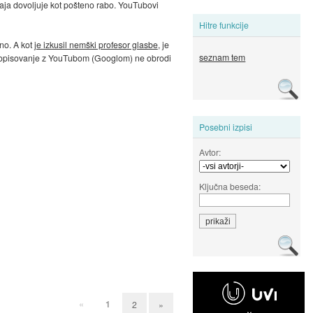
odaja dovoljuje kot pošteno rabo. YouTubovi
Hitre funkcije
no. A kot
je izkusil nemški profesor glasbe
, je
seznam tem
 In dopisovanje z YouTubom (Googlom) ne obrodi
Posebni izpisi
Avtor:
Ključna beseda:
«
1
2
»