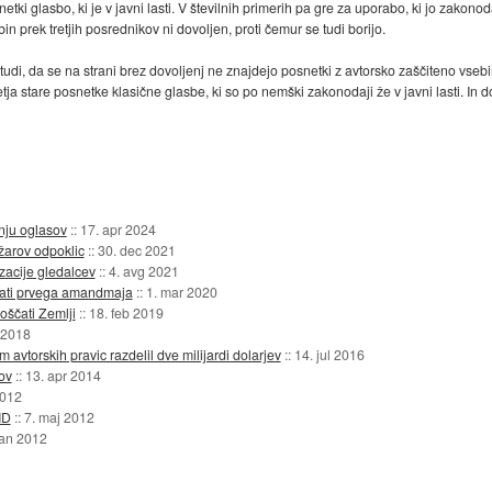
ki glasbo, ki je v javni lasti. V številnih primerih pa gre za uporabo, ki jo zakon
n prek tretjih posrednikov ni dovoljen, proti čemur se tudi borijo.
udi, da se na strani brez dovoljenj ne znajdejo posnetki z avtorsko zaščiteno vsebi
toletja stare posnetke klasične glasbe, ki so po nemški zakonodaji že v javni lasti.
anju oglasov
::
17. apr 2024
žarov odpoklic
::
30. dec 2021
zacije gledalcev
::
4. avg 2021
evati prvega amandmaja
::
1. mar 2020
oščati Zemlji
::
18. feb 2019
 2018
avtorskih pravic razdelil dve milijardi dolarjev
::
14. jul 2016
ov
::
13. apr 2014
2012
ID
::
7. maj 2012
jan 2012