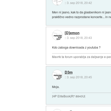
::
3. sep 2018, 20:42
Men ni jasno, kak to da glasbenikom ni jasno
praktično vedno razprodane koncerte... in n
[D]emon
::
3. sep 2018, 20:43
Kdo zaboga downloada z youtuba ?
Mavrik ta forum uporablja za daljsanje e-pen
D3m
::
3. sep 2018, 20:45
Moja.
|HP EliteBook|R7 8840U|