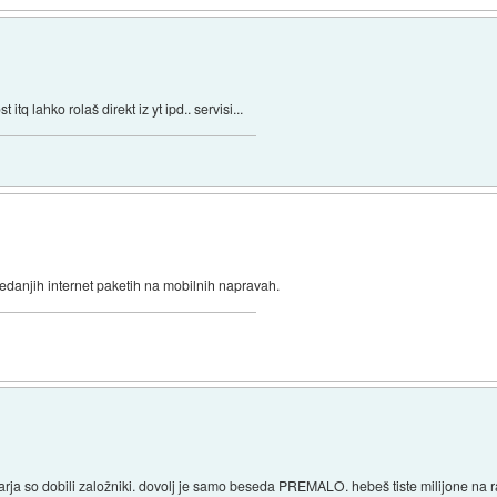
itq lahko rolaš direkt iz yt ipd.. servisi...
sedanjih internet paketih na mobilnih napravah.
arja so dobili založniki. dovolj je samo beseda PREMALO. hebeš tiste milijone na 