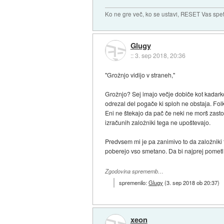
Ko ne gre več, ko se ustavi, RESET Vas spet 
Glugy
::
3. sep 2018, 20:36
"Grožnjo vidijo v straneh,"
Grožnjo? Sej imajo večje dobiče kot kadarkol 
odrezal del pogače ki sploh ne obstaja. Fo
Eni ne štekajo da pač če neki ne morš zaston
izračunih založniki tega ne upoštevajo.
Predvsem mi je pa zanimivo to da založniki 
poberejo vso smetano. Da bi najprej pometl
Zgodovina sprememb…
spremenilo:
Glugy
(
3. sep 2018 ob 20:37
)
xeon