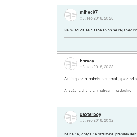
mihec87
::
3. sep 2018, 20:26
Se mi zdi da se glasbe sploh ne dl-ja več dost 
harvey
::
3. sep 2018, 20:28
Saj je sploh ni potrebno snemati, sploh pri 
Ar scáth a chéile a mhaireann na daoine.
------
dexterboy
::
3. sep 2018, 20:32
ne ne ne, vi tega ne razumete. premalo den