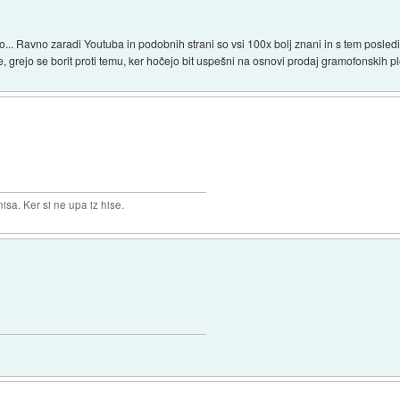
... Ravno zaradi Youtuba in podobnih strani so vsi 100x bolj znani in s tem posledi
e, grejo se borit proti temu, ker hočejo bit uspešni na osnovi prodaj gramofonskih 
isa. Ker si ne upa iz hise.