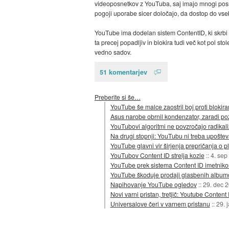
videoposnetkov z YouTuba, saj imajo mnogi posnet
pogoji uporabe sicer določajo, da dostop do vsebi
YouTube ima dodelan sistem ContentID, ki skrbi t
ta precej popadljiv in blokira tudi več kot pol s
vedno sadov.
51 komentarjev
Preberite si še…
YouTube še malce zaostril boj proti blokir
Asus narobe obrnil kondenzator, zaradi po
YouTubovi algoritmi ne povzročajo radikali
Na drugi stopnji: YouTubu ni treba upošt
YouTube glavni vir širjenja prepričanja o pl
YouTubov Content ID strelja kozle
::
4. sep
YouTube prek sistema Content ID imetnikom 
YouTube škoduje prodaji glasbenih album
Napihovanje YouTube ogledov
::
29. dec 
Novi varni pristan, tretjič: Youtube Content 
Universalove čeri v varnem pristanu
::
29. 