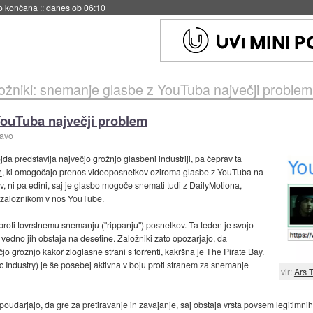
no končana
::
danes ob 06:10
ožniki: snemanje glasbe z YouTuba največji problem
YouTuba največji problem
ravo
jda predstavlja največjo grožnjo glasbeni industriji, pa čeprav ta
h
, ki omogočajo prenos videoposnetkov oziroma glasbe z YouTuba na
ov, ni pa edini, saj je glasbo mogoče snemati tudi z DailyMotiona,
 založnikom v nos YouTube.
proti tovrstnemu snemanju ("rippanju") posnetkov. Ta teden je svojo
 vedno jih obstaja na desetine. Založniki zato opozarjajo, da
jo grožnjo kakor zloglasne strani s torrenti, kakršna je The Pirate Bay.
 Industry) je še posebej aktivna v boju proti stranem za snemanje
vir:
Ars 
udarjajo, da gre za pretiravanje in zavajanje, saj obstaja vrsta povsem legitimnih