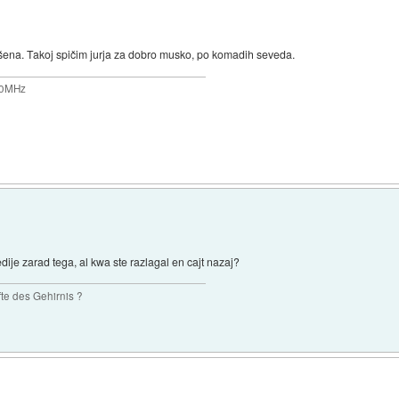
šena. Takoj spičim jurja za dobro musko, po komadih seveda.
200MHz
je zarad tega, al kwa ste razlagal en cajt nazaj?
te des Gehirnis ?