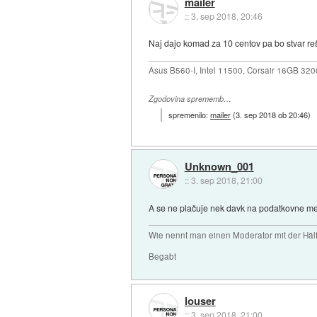
mailer
::
3. sep 2018, 20:46
Naj dajo komad za 10 centov pa bo stvar re
Asus B560-I, Intel 11500, Corsair 16GB 3
Zgodovina sprememb…
spremenilo:
mailer
(
3. sep 2018 ob 20:46
)
Unknown_001
::
3. sep 2018, 21:00
A se ne plačuje nek davk na podatkovne medi
Wie nennt man einen Moderator mit der Hälf
Begabt
louser
::
3. sep 2018, 21:00