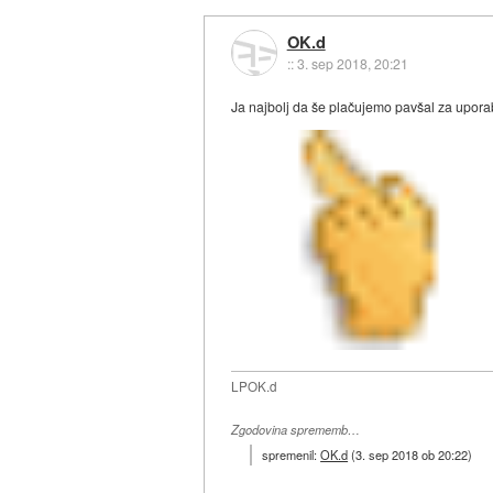
OK.d
::
3. sep 2018, 20:21
Ja najbolj da še plačujemo pavšal za upora
LPOK.d
Zgodovina sprememb…
spremenil:
OK.d
(
3. sep 2018 ob 20:22
)