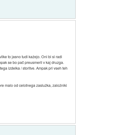
lke to jasno tudi kažejo. Oni bi si radi
mpak se bo pač preusmeril v kaj druzga.
tega izdelka / storitve. Ampak pri vseh teh
ore malo od celotnega zaslužka, založniki