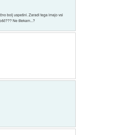
čno bolj uspešni. Zaradi tega imajo vsi
plošč??? Ne štekam...?