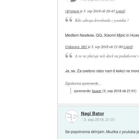
[D]emon
je
3. sep 2018 ob 20:43
izjavil
:
Kdo zaboga downloada z youtuba ?
Medtem Neatese, QQ, Xiaomi Mjsic in Huawe
Unknown_001
je
3. sep 2018 ob 21:00
izjavil
:
A se ne plačuje nek davk na podatkovne me
Ja, se. Za osebno rabo nam ti kekci ne more
Zgodovina sprememb…
spremenilo:
louser
(
3. sep 2018 ob 21:01
)
Nagi Bator
::
3. sep 2018, 21:01
Se popolnoma strinjam. Muzika z youtuba je