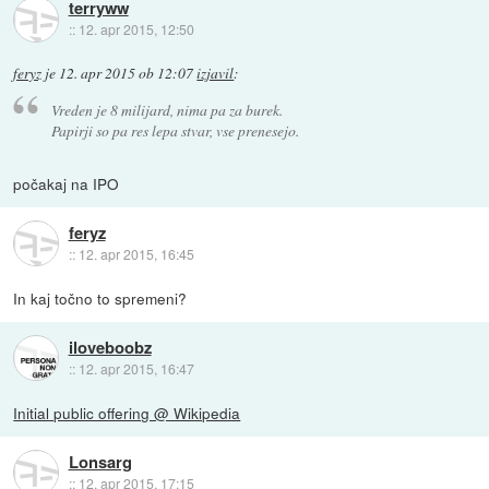
terryww
::
12. apr 2015, 12:50
feryz
je
12. apr 2015 ob 12:07
izjavil
:
Vreden je 8 milijard, nima pa za burek.
Papirji so pa res lepa stvar, vse prenesejo.
počakaj na IPO
feryz
::
12. apr 2015, 16:45
In kaj točno to spremeni?
iloveboobz
::
12. apr 2015, 16:47
Initial public offering @ Wikipedia
Lonsarg
::
12. apr 2015, 17:15