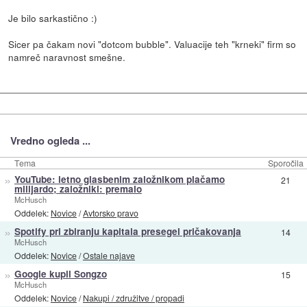
Je bilo sarkastično :)
Sicer pa čakam novi "dotcom bubble". Valuacije teh "krneki" firm so
namreč naravnost smešne.
Vredno ogleda ...
Tema
Sporočila
»
YouTube: letno glasbenim založnikom plačamo
21
milijardo; založniki: premalo
McHusch
Oddelek:
Novice
/
Avtorsko pravo
»
Spotify pri zbiranju kapitala presegel pričakovanja
14
McHusch
Oddelek:
Novice
/
Ostale najave
»
Google kupil Songzo
15
McHusch
Oddelek:
Novice
/
Nakupi / združitve / propadi