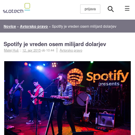
☰
Novice
»
Avtorsko pravo
»
Spotify je vreden osem milijard dolarjev
Spotify je vreden osem milijard dolarjev
Matej Huš
::
12. apr 2015
ob 10:44
Avtorsko pravo