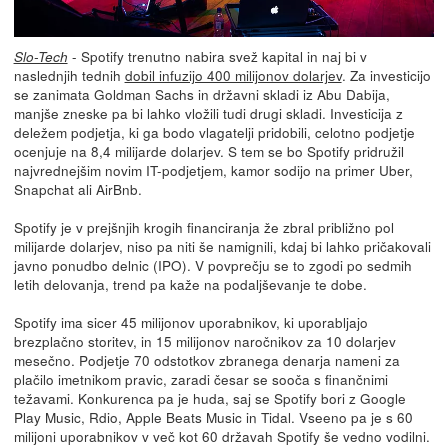
- Spotify trenutno nabira svež kapital in naj bi v
Slo-Tech
naslednjih tednih
dobil infuzijo 400 milijonov dolarjev
. Za investicijo
se zanimata Goldman Sachs in državni skladi iz Abu Dabija,
manjše zneske pa bi lahko vložili tudi drugi skladi. Investicija z
deležem podjetja, ki ga bodo vlagatelji pridobili, celotno podjetje
ocenjuje na 8,4 milijarde dolarjev. S tem se bo Spotify pridružil
najvrednejšim novim IT-podjetjem, kamor sodijo na primer Uber,
Snapchat ali AirBnb.
Spotify je v prejšnjih krogih financiranja že zbral približno pol
milijarde dolarjev, niso pa niti še namignili, kdaj bi lahko pričakovali
javno ponudbo delnic (IPO). V povprečju se to zgodi po sedmih
letih delovanja, trend pa kaže na podaljševanje te dobe.
Spotify ima sicer 45 milijonov uporabnikov, ki uporabljajo
brezplačno storitev, in 15 milijonov naročnikov za 10 dolarjev
mesečno. Podjetje 70 odstotkov zbranega denarja nameni za
plačilo imetnikom pravic, zaradi česar se sooča s finančnimi
težavami. Konkurenca pa je huda, saj se Spotify bori z Google
Play Music, Rdio, Apple Beats Music in Tidal. Vseeno pa je s 60
milijoni uporabnikov v več kot 60 državah Spotify še vedno vodilni.