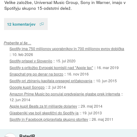
Velike založbe, Universal Music Group, Sony in Warner, imajo v
Spotifyju skupno 15-odstotni delež.
12 komentarjev
Preberite si še…
Spotify ima 750 milijonov uporabnikov in 700 milijonov evrov dobička
::
10. feb 2026
Spotify prispel v Slovenijo
::
15. jul 2020
Spotify s pritožbo Evropski komisiji nad "Apple tax"
::
16. mar 2019
Snapchat gre po denar na borzo
::
16. nov 2016
Spotify pri zbiranju kapitala presegel pričakovanja
::
10. jun 2015
Google kupil Songzo
::
2. jul 2014
Amazon Prime Music bo ponujal predvajanje glasbe prek interneta
::
12. jun 2014
Apple kupil Beats za tri milijarde dolarjev
::
29. maj 2014
Glasbeniki vse bolj skeptični do Spotify-ja
::
19. jul 2013
Spotify in Facebook pripravljata skupno storitev
::
26. maj 2011
RatedR