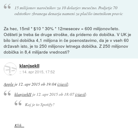
15 milijonov naročnikov za 10 dolarjev mesečno. Podjetje 70
odstotkov zbranega denarja nameni za plačilo imetnikom pravic
Za hec, 15mil * $10 * 30% * 12mesecev = 600 milijonov/leto.
Odšteti je treba še druge stroške, da pridemo do dobička. V UK je
bilo lani dobička 4,1 milijona in če poenostavimo, da je v vseh 60
državah isto, je to 250 milijonov letnega dobička. Z 250 milijonov
dobička in 8,4 milijarde vrednosti?
klanjsekII
::
14. apr 2015, 17:52
Apple
je
12. apr 2015 ob 19:04
izjavil
:
klanjsekII
je
12. apr 2015 ob 18:07
izjavil
:
Kaj je to Spotify?
Klik...