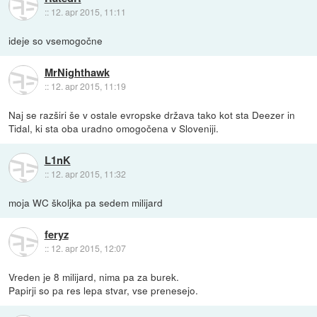
::
12. apr 2015, 11:11
ideje so vsemogočne
MrNighthawk
::
12. apr 2015, 11:19
Naj se razširi še v ostale evropske država tako kot sta Deezer in
Tidal, ki sta oba uradno omogočena v Sloveniji.
L1nK
::
12. apr 2015, 11:32
moja WC školjka pa sedem milijard
feryz
::
12. apr 2015, 12:07
Vreden je 8 milijard, nima pa za burek.
Papirji so pa res lepa stvar, vse prenesejo.