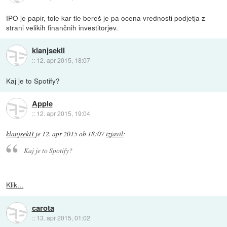
IPO je papir, tole kar tle bereš je pa ocena vrednosti podjetja z
strani velikih finančnih investitorjev.
klanjsekII
::
12. apr 2015, 18:07
Kaj je to Spotify?
Apple
::
12. apr 2015, 19:04
klanjsekII
je
12. apr 2015 ob 18:07
izjavil
:
Kaj je to Spotify?
Klik...
carota
::
13. apr 2015, 01:02