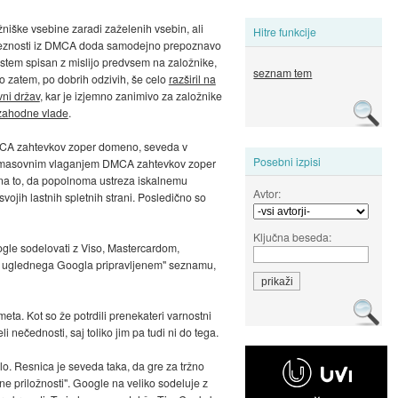
niške vsebine zaradi zaželenih vsebin, ali
Hitre funkcije
veznosti iz DMCA doda samodejno prepoznavo
istem spisan z mislijo predvsem na založnike,
seznam tem
jo zatem, po dobrih odzivih, še celo
razširil na
vni držav
, kar je izjemno zanimivo za založnike
zahodne vlade
.
 DMCA zahtevkov zoper domeno, seveda v
Posebni izpisi
u. Z masovnim vlaganjem DMCA zahtevkov zoper
e na to, da popolnoma ustreza iskalnemu
Avtor:
ojih lastnih spletnih strani. Posledično so
Ključna beseda:
Google sodelovati z Viso, Mastercardom,
ani uglednega Googla pripravljenem" seznamu,
ta. Kot so že potrdili prenekateri varnostni
 nečednosti, saj toliko jim pa tudi ni do tega.
alo. Resnica je seveda taka, da gre za tržno
vne priložnosti". Google na veliko sodeluje z