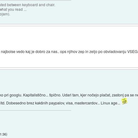
cated between keyboard and chair.
hat you read ...
sojam).
ni najbolse vedo kaj je dobro za nas.. ops njihov zep in zeljo po obvladovanju VSEG
 pri googlu. Kapitalistično... tipično. Udari tam, kjer nočejo plačat, zastonj pa s
itd. Dobesedno brez kakšnih paypalov, visa, mastercardov... Linux age...
11:36
)