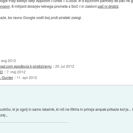
oogle Play sledijo ideji Applovih iTunes + iCloud. In s ključnimi partnerji se pač ne
sungom
. 8 milijard dolarjev letnega prometa s SoC-i in zasloni
pač ni drobiž
.
kaže, bo ravno Google vodil boj proti piratski zalegi.
. avg 2012
oad.com spodbuja k piratiziranju
::
20. jul 2012
ID
::
7. maj 2012
v. Gunter
::
11. apr 2012
 ki je zgolj in samo iskalnik, ki nič ne filtrira in prireja ampak prikaže kot je...
zaj...