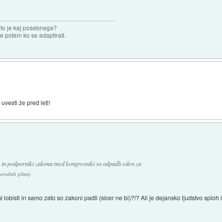
 to je kaj posebnega?
e potem ko se adaptiraš.
 uvesti že pred leti!
e in podporniki zakona med kongresniki so odpadli eden za
orodnih gibanj.
nimi lobisti in samo zato so zakoni padli (sicer ne bi)?!? Ali je dejansko ljudstvo spl