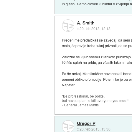
in glasbi. Samo človek ki nikdar v življenju 
A. Smith
::
20. feb 2013, 12:13
Preden me predalčkaš se zavedaj, da sem že
malo, čeprav je treba tukaj priznati, da so p
Založbe se kljub vsemu z lahkoto približajo 
tržišče sploh ne pride, pa včasih tako ali tako
Pa še nekaj. Marsikakšne novonastali bend n
pomeni obliko promocije. Potem, ke je pa enkr
Napster.
"Be professional, be polite,
but have a plan to kill everyone you meet".
- General James Mattis
Gregor P
::
20. feb 2013, 13:30