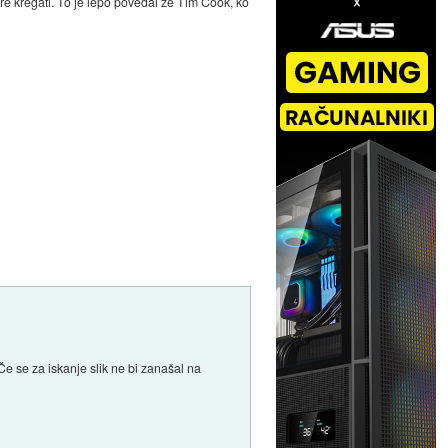
 gre kregati. To je lepo povedal že Tim Cook, ko
 Če se za iskanje slik ne bi zanašal na