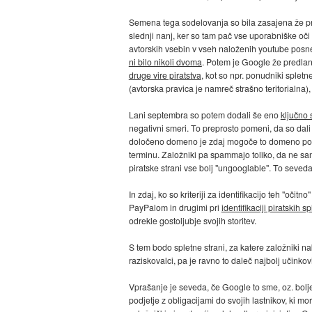
Semena tega sodelovanja so bila zasajena že pre
slednji nanj, ker so tam pač vse uporabniške oči
avtorskih vsebin v vseh naloženih youtube posnet
ni bilo nikoli dvoma
. Potem je Google že predlan
druge vire piratstva
, kot so npr. ponudniki spletn
(avtorska pravica je namreč strašno teritorialna)
Lani septembra so potem dodali še eno
ključno 
negativni smeri. To preprosto pomeni, da so dal
določeno domeno je zdaj mogoče to domeno potisni
terminu. Založniki pa spammajo toliko, da ne sam
piratske strani vse bolj "ungooglable". To seveda
In zdaj, ko so kriteriji za identifikacijo teh "oč
PayPalom in drugimi pri
identifikaciji piratskih sp
odrekle gostoljubje svojih storitev.
S tem bodo spletne strani, za katere založniki 
raziskovalci, pa je ravno to daleč najbolj učinko
Vprašanje je seveda, če Google to sme, oz. bolje, 
podjetje z obligacijami do svojih lastnikov, ki mo