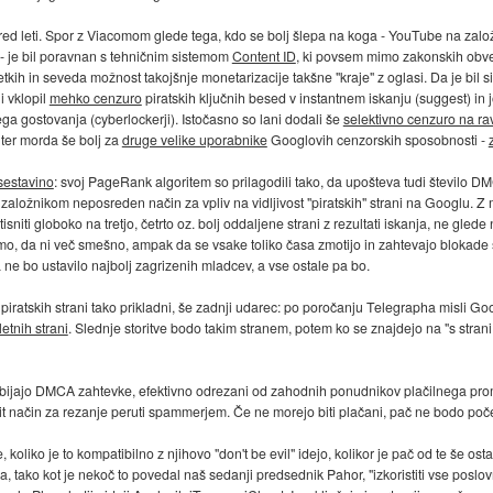
d leti. Spor z Viacomom glede tega, kdo se bolj šlepa na koga - YouTube na založ
 - je bil poravnan s tehničnim sistemom
Content ID
, ki povsem mimo zakonskih ob
kih in seveda možnost takojšnje monetarizacije takšne "kraje" z oglasi. Da je bil s
i vklopil
mehko cenzuro
piratskih ključnih besed v instantnem iskanju (suggest) in 
ega gostovanja (cyberlockerji). Istočasno so lani dodali še
selektivno cenzuro na ra
, ter morda še bolj za
druge velike uporabnike
Googlovih cenzorskih sposobnosti -
sestavino
: svoj PageRank algoritem so prilagodili tako, da upošteva tudi število
i založnikom neposreden način za vpliv na vidljivost "piratskih" strani na Googl
ti globoko na tretjo, četrto oz. bolj oddaljene strani z rezultati iskanja, ne gled
o, da ni več smešno, ampak da se vsake toliko časa zmotijo in zahtevajo blokade sv
 ne bo ustavilo najbolj zagrizenih mladcev, a vse ostale pa bo.
itno" piratskih strani tako prikladni, še zadnji udarec: po poročanju Telegrapha misli 
letnih strani
. Slednje storitve bodo takim stranem, potem ko se znajdejo na "s str
nabijajo DMCA zahtevke, efektivno odrezani od zahodnih ponudnikov plačilnega prome
vit način za rezanje peruti spammerjem. Če ne morejo biti plačani, pač ne bodo počeli
koliko je to kompatibilno z njihovo "don't be evil" idejo, kolikor je pač od te še ost
ra, tako kot je nekoč to povedal naš sedanji predsednik Pahor, "izkoristiti vse poslo