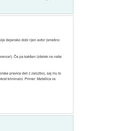
pije dejansko dobi njen avtor (smešno
nkurence!). Če pa kakšen izdelek na naše
rske pravice deli z založbo), saj mu to
krat kriminalci. Primer: Metallica vs