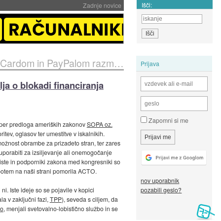
Išči:
Zadnje novice
 blokadi financiranja nezakonitih strani
Prijava
a o blokadi financiranja
Zapomni si me
per predloga ameriških zakonov
SOPA oz.
itev, oglasov ter umestitve v iskalnikih.
možnost obrambe za prizadeto stran, ter zares
uporabiti za izsiljevanje ali onemogočanje
biste in podporniki zakona med kongresniki so
 potem na naši strani pomorila ACTO.
nov uporabnik
pozabili geslo?
i. Iste ideje so se pojavile v kopici
la v zaključni fazi,
TPP
), seveda s ciljem, da
ko
, menjali svetovalno-lobistično službo in se