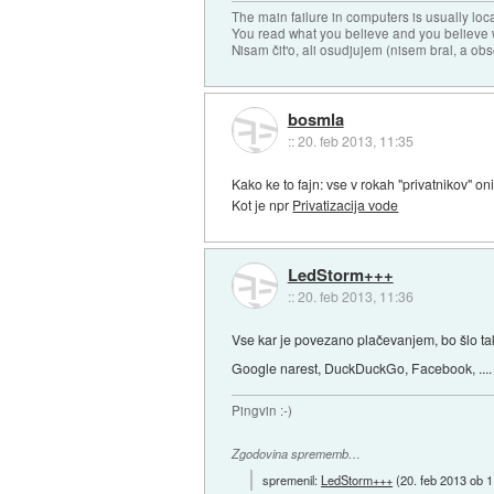
The main failure in computers is usually lo
You read what you believe and you believe w
Nisam čit'o, ali osudjujem (nisem bral, a ob
bosmla
::
20. feb 2013, 11:35
Kako ke to fajn: vse v rokah "privatnikov" o
Kot je npr
Privatizacija vode
LedStorm+++
::
20. feb 2013, 11:36
Vse kar je povezano plačevanjem, bo šlo tako
Google narest, DuckDuckGo, Facebook, .... 
Pingvin :-)
Zgodovina sprememb…
spremenil:
LedStorm+++
(
20. feb 2013 ob 