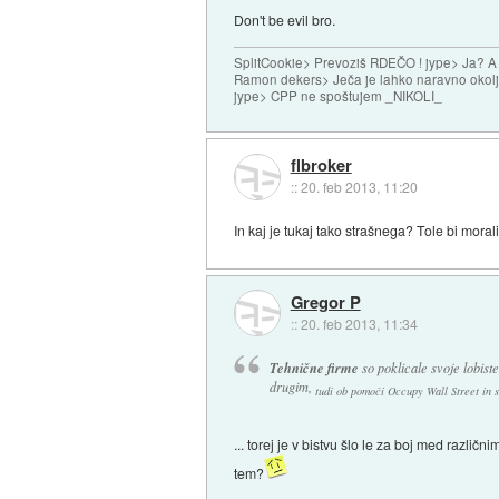
Don't be evil bro.
SplitCookie> Prevoziš RDEČO ! jype> Ja? A
Ramon dekers> Ječa je lahko naravno okolj
jype> CPP ne spoštujem _NIKOLI_
flbroker
::
20. feb 2013, 11:20
In kaj je tukaj tako strašnega? Tole bi morali
Gregor P
::
20. feb 2013, 11:34
Tehnične firme
so poklicale svoje lobist
drugim,
tudi ob pomoči Occupy Wall Street in s
... torej je v bistvu šlo le za boj med različ
tem?