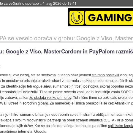
eto za večkratno uporabo
::
4. avg 2026 ob 19:41
se veselo obrača v grobu: Google z Viso, MasterCardom in PayPalom razmišlja o
: Google z Viso, MasterCardom in PayPalom razmišlj
o
sec ali dva nazaj, sta se svetovna in tehnološka javnost
strumno postavili
v boj zo
 in enostavno brisanje piratskih strani z interneta z odklopom domene, plačilnih stor
ji za identifikacijo teh
rogue sites
, sumarnost (hitrost) postopka, skoraj popolna nez
 tehnološkimi deležniki. Ti so se potem seveda zbali, da bi industrija znala SOPO 
ije zabave, za kar
že obstaja veliko primerov
. Tehnične firme so poklicale svoje lo
Wall Street in sorodnih gibanj. Za nameček je iskrica preskočila še čez Atlantik in
jo - hitro, sumarno brisanje nepotrebnih spletnih strani z obličja interneta - nikoli n
klepa s svojimi trgovinskimi partnerji na obeh straneh atlantika (
CETA
- ki je doma
konodaje tujih držav. Kar se pa tiče domačega terena, so pa očitno
spili kako krep
 današnjega interneta. Googlu.