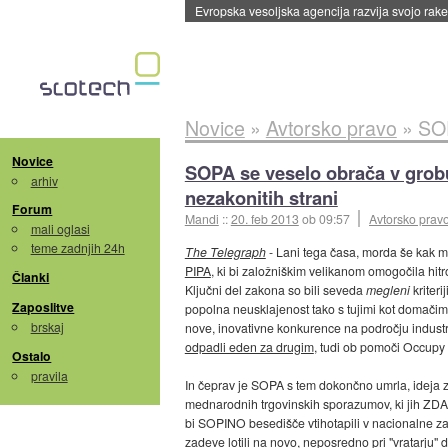
Evropska vesoljska agencija razvija svojo rak
Novice
»
Avtorsko pravo
»
SOPA 
Novice
SOPA se veselo obrača v grobu
arhiv
nezakonitih strani
Forum
Mandi
::
20. feb 2013
ob 09:57
Avtorsko prav
mali oglasi
teme zadnjih 24h
The Telegraph
- Lani tega časa, morda še kak me
PIPA
, ki bi založniškim velikanom omogočila hitro
Članki
Ključni del zakona so bili seveda
megleni
kriteri
Zaposlitve
popolna neusklajenost tako s tujimi kot domačimi
brskaj
nove, inovativne konkurence na področju industr
odpadli eden za drugim
, tudi ob pomoči Occupy 
Ostalo
pravila
In čeprav je SOPA s tem dokončno umrla, ideja za n
mednarodnih trgovinskih sporazumov, ki jih ZDA s
bi SOPINO besedišče vtihotapili v nacionalne za
zadeve lotili na novo, neposredno pri "vratarju"