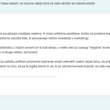
ni česa ustvaril, ne razume zakaj mora za neko storitev ali izdelek plačati.
 soustvarjal medijske vsebine. In imam približne predstave, koliko od prodane ko
raviloma založbe tiste, ki prevzamejo večino investicije v marketing).
občinstvu z nižjimi cenami (in to tudi delajo, v veliki meri po zaslugi "ilegalne" ko
 ni druge rešitve, kot torrent.
a začetku potihem promovira kopiranje svojih avtorskih vsebin (kljub temu, da avto
at na vrhu, se pa ta logika obrne in vsi, ki so njihove komade kopirali, so zdaj nae