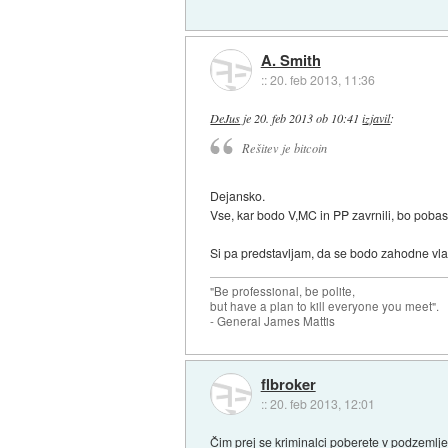
A. Smith
::
20. feb 2013, 11:36
DeJus
je
20. feb 2013 ob 10:41
izjavil
:
Rešitev je bitcoin
Dejansko.
Vse, kar bodo V,MC in PP zavrnili, bo pobasal
Si pa predstavljam, da se bodo zahodne vlad
"Be professional, be polite,
but have a plan to kill everyone you meet".
- General James Mattis
flbroker
::
20. feb 2013, 12:01
Čim prej se kriminalci poberete v podzemlje s