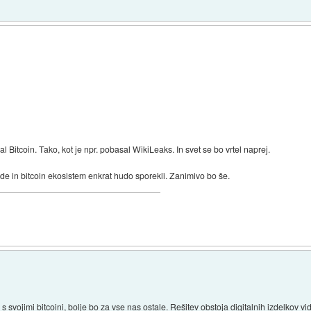
 Bitcoin. Tako, kot je npr. pobasal WikiLeaks. In svet se bo vrtel naprej.
e in bitcoin ekosistem enkrat hudo sporekli. Zanimivo bo še.
 svojimi bitcoini, bolje bo za vse nas ostale. Rešitev obstoja digitalnih izdelkov vid