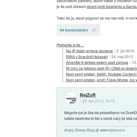
založniškimi partnerji, sploh odkar z iniciativo G
je še pod Jobsom
stvaril proti tožarjenju s Sam
Tako da ja, skozi pogovor se res vse reši, in kot 
44 komentarjev
Preberite si še…
No-IP dobil vrnjene domene
::
3. jul 2014
RIAA v finančnih težavah
::
24. maj 2013
Ameriški 6-strikes sistem spet zamuja
::
12
Ni miru za jekleno pest (6): CNet-ov downl
Novi varni pristan, tretjič: Youtube Content 
Novi varni pristan, prvič: Flava Works, Inc 
RejZoR
::
20. feb 2013, 10:18
Mogoče pa je čas da presedlamo na DuckDuckGo,
ostale iskalnike bi šel v celoti nanj že leta na
Angry Sheep Blog @ www.rejzor.com