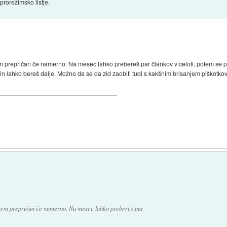
rorežimsko listje.
sem prepričan če namerno. Na mesec lahko prebereš par člankov v celoti, potem se 
 in lahko bereš dalje. Možno da se da zid zaobiti tudi s kakšnim brisanjem piškotkov
 nisem prepričan če namerno. Na mesec lahko prebereš par