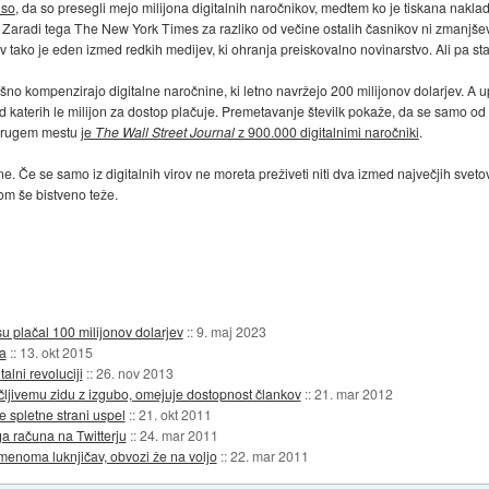
 so
, da so presegli mejo milijona digitalnih naročnikov, medtem ko je tiskana naklada
. Zaradi tega The New York Times za razliko od večine ostalih časnikov ni zmanjševa
v tako je eden izmed redkih medijev, ki ohranja preiskovalno novinarstvo. Ali pa st
pešno kompenzirajo digitalne naročnine, ki letno navržejo 200 milijonov dolarjev
aterih le milijon za dostop plačuje. Premetavanje številk pokaže, da se samo od nj
 drugem mestu
je
The Wall Street Journal
z 900.000 digitalnimi naročniki
.
. Če se samo iz digitalnih virov ne moreta preživeti niti dva izmed največjih sveto
om še bistveno teže.
u plačal 100 milijonov dolarjev
::
9. maj 2023
a
::
13. okt 2015
lni revoluciji
::
26. nov 2013
jivemu zidu z izgubo, omejuje dostopnost člankov
::
21. mar 2012
 spletne strani uspel
::
21. okt 2011
a računa na Twitterju
::
24. mar 2011
menoma luknjičav, obvozi že na voljo
::
22. mar 2011