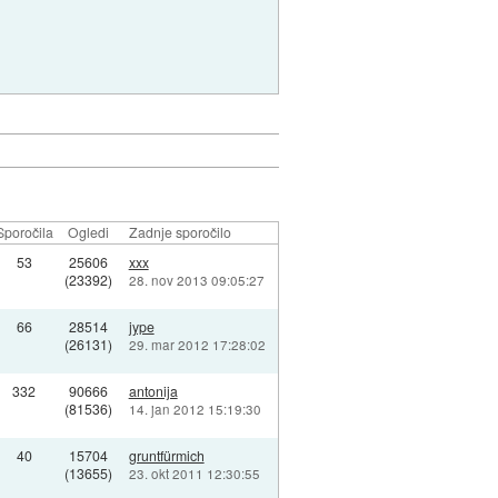
Sporočila
Ogledi
Zadnje sporočilo
53
25606
xxx
(23392)
28. nov 2013 09:05:27
66
28514
jype
(26131)
29. mar 2012 17:28:02
332
90666
antonija
(81536)
14. jan 2012 15:19:30
40
15704
gruntfürmich
(13655)
23. okt 2011 12:30:55