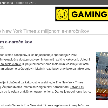
no končana
::
danes ob 06:10
 New York Times z milijonom e-naročnikov
om e-naročnikov
avo
en izmed časopisov, ki se najuspešneje spopadajo z izzivi
t in vsesplošna dostopnost vseh informacij različne kakovosti. Ugledni
d za svoje članke
, ki pa je bil namenoma malo luknjičast in je tak ostal
an prispemo iz Googlovih iskalnih rezultatov, prav tako pa lahko brez
ravljeni plačevati za kakovostne vsebine, je The New York Times
m
. Že pred dvema letoma so z digitalnimi naročninami
ustvarili 10
ada pa je ostala praktično nespremenjena. Danes je popolnoma jasno,
nosti vsak članek iz The New York Timesa legalno najti brezplačno na