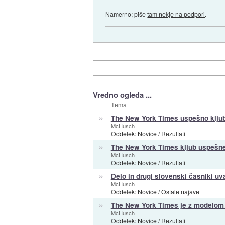
Namerno; piše
tam nekje na podpori
.
Vredno ogleda ...
Tema
»
The New York Times uspešno kljubuj
McHusch
Oddelek:
Novice
/
Rezultati
»
The New York Times kljub uspešne
McHusch
Oddelek:
Novice
/
Rezultati
»
Delo in drugi slovenski časniki uva
McHusch
Oddelek:
Novice
/
Ostale najave
»
The New York Times je z modelom p
McHusch
Oddelek:
Novice
/
Rezultati