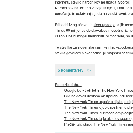
internetu, število naročnikov ne upada.
Sporočili
Naročnikov na tiskano verzijo imajo 1,1 milijona
poročanje in pokrivanj zgodb na visoki ravni, pra
Prihodki iz oglaševanja
sicer upadajo
, a jih us
Times 60 milijonov obiskovalcev mesečno, izmed k
časopis ne bi mogel financirati. Mimogrede, na
Te številke za slovenske časnike niso vzpodbudne
števila govorcev slovenščine, je majhnim časnik
5 komentarjev
Preberite si še…
Google bo v treh letih The New York Times
Bild ne dovoli dostopa ob uporabi AdBlock
The New York Times uspešno kljubuje digita
The New York Times kljub uspešnemu plačl
The New York Times je z modelom plačljive
The New York Times terja ukinitev sporneg
Plačljivi zid okrog The New York Times na