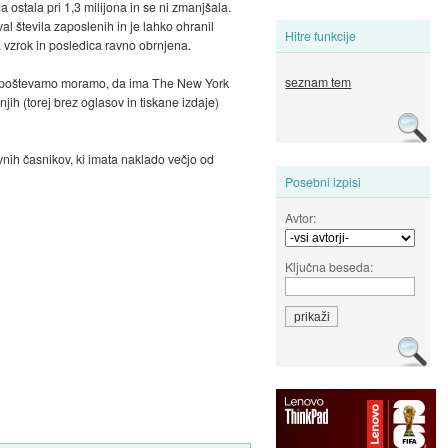
 ostala pri 1,3 milijona in se ni zmanjšala.
l števila zaposlenih in je lahko ohranil
Hitre funkcije
a vzrok in posledica ravno obrnjena.
seznam tem
. A upoštevamo moramo, da ima The New York
ih (torej brez oglasov in tiskane izdaje)
vnih časnikov, ki imata naklado večjo od
Posebni izpisi
Avtor:
Ključna beseda: