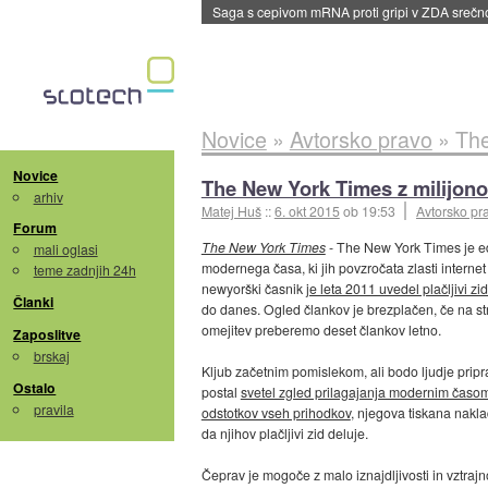
Saga s cepivom mRNA proti gripi v ZDA sreč
Novice
»
Avtorsko pravo
»
The
Novice
The New York Times z milijon
arhiv
Matej Huš
::
6. okt 2015
ob 19:53
Avtorsko pr
Forum
The New York Times
- The New York Times je ed
mali oglasi
modernega časa, ki jih povzročata zlasti interne
teme zadnjih 24h
newyorški časnik
je leta 2011 uvedel plačljivi zi
Članki
do danes. Ogled člankov je brezplačen, če na str
omejitev preberemo deset člankov letno.
Zaposlitve
brskaj
Kljub začetnim pomislekom, ali bodo ljudje prip
Ostalo
postal
svetel zgled prilagajanja modernim časo
pravila
odstotkov vseh prihodkov
, njegova tiskana nakl
da njihov plačljivi zid deluje.
Čeprav je mogoče z malo iznajdljivosti in vztraj