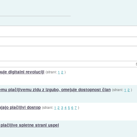
e digitalni revoluciji
(strani:
1
2
)
mu plačljivemu zidu z izgubo, omejuje dostopnost član
(strani:
1
2
)
jajo plačljivi dostop
(strani:
1
2
3
4
5
6
7
)
lačljive spletne strani uspel