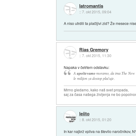
Iatromantis
::
7. okt 2015, 09:04
A niso utrdili ta plačljivi zid? Že mesece nis
Rias Gremory
::
7. okt 2015, 11:30
Napaka v četrtem odstavku:
A
upoštevamo
moramo, da ima The New Yo
le milijon za dostop plačuje.
Mirno gledamo, kako naš svet propada,
saj za časa našega življenja ne bo popoln
leiito
::
8. okt 2015, 01:20
In kar najbrž vpliva na število naročnikov, 