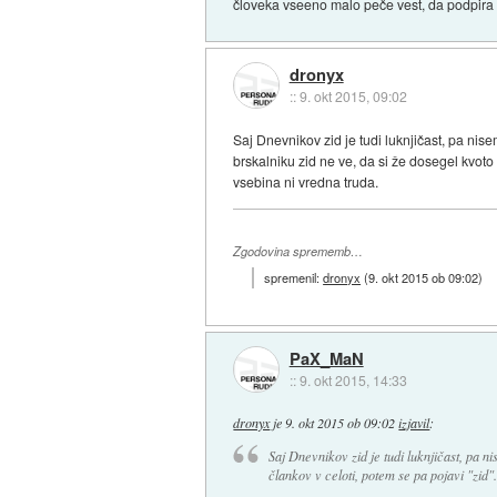
človeka vseeno malo peče vest, da podpira p
dronyx
::
9. okt 2015, 09:02
Saj Dnevnikov zid je tudi luknjičast, pa ni
brskalniku zid ne ve, da si že dosegel kvoto
vsebina ni vredna truda.
Zgodovina sprememb…
spremenil:
dronyx
(
9. okt 2015 ob 09:02
)
PaX_MaN
::
9. okt 2015, 14:33
dronyx
je
9. okt 2015 ob 09:02
izjavil
:
Saj Dnevnikov zid je tudi luknjičast, pa
člankov v celoti, potem se pa pojavi "zid".