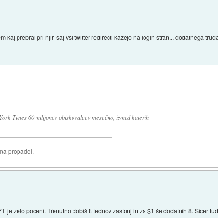
em kaj prebral pri njih saj vsi twitter redirecti kažejo na login stran... dodatnega tru
rk Times 60 milijonov obiskovalcev mesečno, izmed katerih
oma propadel.
NYT je zelo poceni. Trenutno dobiš 8 tednov zastonj in za $1 še dodatnih 8. Sicer tu