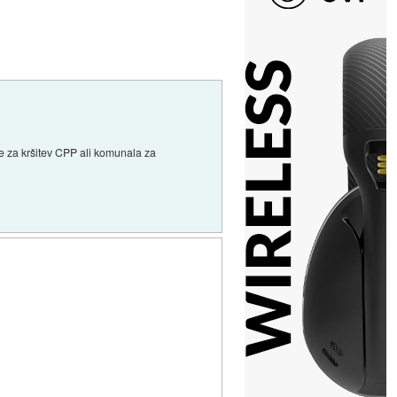
je za kršitev CPP ali komunala za