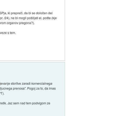
ja, ki prepreči, da bi se določen del
/24), ne bi mogli pošiljati el. pošte (kje
adzorom organov pregona?).
 veze s tem.
jevanje storitve zaradi
komercialnega
izkljucnega prenosa". Pogoj za to, da imas
PT).
teoretik. Jaz sem nad tem podvigom ze