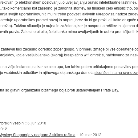
rektivah (
o elektronskem poslovanju
,
o uveljavljanju pravic intelektualne lastnine
),
 tako komercialno kot zasebno, je zakonita storitev, na finskem celo
eksplicitno
, o
anja svojih uporabnikov,
niti mu ni treba podvzeti aktivnih ukrepov za nadzor
zadevn
osreduje uporabnikov promet nazaj in naprej, brez da bi ga prožil ali kako drugače a
ja). Takšna situacija je nujna in zaželena, ker je nasprotna rešitev in izjemno dra
vnih pravic. Žalostno bi bilo, če bi lahko mimo uveljavljenih in dobro premišljenih 
nik zahteval tudi začasno odredbo zoper gospo. V primeru zmage bi vse operaterje
od
rojektov, kot je
vseljubljansko (skoraj) brezplačno wifi omrežje
, načrtovano za nasl
 na višjo instanco, na kar se celo upa, ker lahko potem pričakujemo postavitev p
je vsebinskih odločitev in njihovega dejanskega dometa
sicer še ni na na ravno za
tra so glavni organizator
bizarnega boja
proti ustanoviteljem Pirate Bay.
vtorskih vsebin
::
5. jun 2018
2012
 Mystery Shopperje v podporo 3 strikes režima
::
10. mar 2012