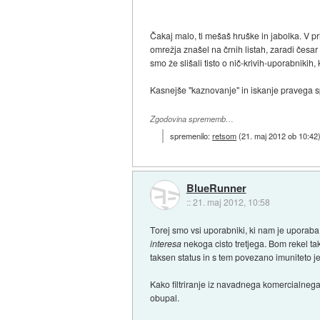
Čakaj malo, ti mešaš hruške in jabolka. V p
omrežja znašel na črnih listah, zaradi česar 
smo že slišali tisto o nič-krivih-uporabniki
Kasnejše "kaznovanje" in iskanje pravega s
Zgodovina sprememb…
spremenilo:
retsom
(
21. maj 2012 ob 10:42
BlueRunner
::
21. maj 2012, 10:58
Torej smo vsi uporabniki, ki nam je uporaba
interesa
nekoga cisto tretjega. Bom rekel tako
taksen status in s tem povezano imuniteto je
Kako filtriranje iz navadnega komercialnega 
obupal.