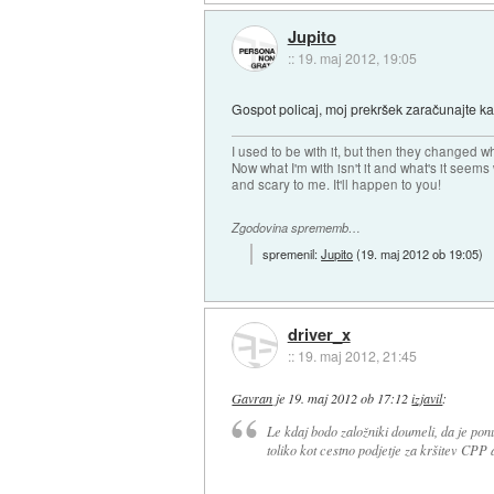
Jupito
::
19. maj 2012, 19:05
Gospot policaj, moj prekršek zaračunajte ka
I used to be with it, but then they changed wh
Now what I'm with isn't it and what's it seems
and scary to me. It'll happen to you!
Zgodovina sprememb…
spremenil:
Jupito
(
19. maj 2012 ob 19:05
)
driver_x
::
19. maj 2012, 21:45
Gavran
je
19. maj 2012 ob 17:12
izjavil
:
Le kdaj bodo založniki doumeli, da je po
toliko kot cestno podjetje za kršitev CPP 