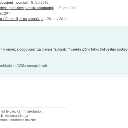
obsojeni .. pomoči
::
9. feb 2012
testu proti novi piratski zakonodaji
::
17. jan 2012
dec 2011
ja informacij, ki se prenašajo
::
28. nov 2011
nik omrežja odgovoren za prenos "avtorskih" vsebin točno toliko kot cestno podjet
prehlada in AIDSa morajo živeti.
n da je vse, kar mi gledamo,
 izdelana idiotija."
lnosti moderne družbe...