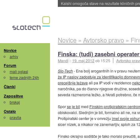
Sandisk že prodal več kot polovico SSD-jev za 
Novice
»
Avtorsko pravo
»
Fins
Novice
Finska: (tudi) zasebni operate
arhiv
Mandi
::
19. maj 2012
ob 15:25
Avtorsko prav
Forum
Slo-Tech
- Ena bolj arogantnih in v pravu neuteme
mali oglasi
že IP naslov zadostuje za identifikacijo domnevn
teme zadnjih 24h
precejšnje težave
ali pa IP vodi v rezidenco
nekd
Članki
naročnika, pa do članov njegove družine, sosedov
seveda razmeroma težko, a hkrati potrebno, če na
Zaposlitve
brskaj
Spor
se je bil
med
Finskim protipiratskim centro
Ostalo
obiskovalci. Slednjim je bil, formalno ali ne, na 
pravila
Protipiratski center je v omrežju
imel svoje vohu
sicer nizek, a nikakor ne zanemarljiv, sploh za 
Finsko okrajno sodišče je tako moralo preučiti, al