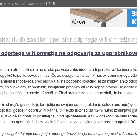
naslednji dve leti
::
danes ob 11:37
ka: (tudi) zasebni operater odprtega wifi omrežja ne odgovarja za up
r odprtega wifi omrežja ne odgovarja za uporabnikove
o
ljenih bližnjic, ki se je na široko posveča založniška srednja (tako velika imena kot
ega kršitelja
. To seveda ni res. Če že uspejo najti pravi IP naslov domnevnega p2
anjega francoskega predsednika
ali na
podobno lokacijo
), je za kršitev lahko odg
, obiskovalcev, zaposlenih, naključnih potnikov ali celo
nepridipravov
. Dejansko do
j bo zadoščeno pravici. K sreči so Finci pred dnevi jasno povedali, da brez tega n
m
in starejšo gospo, ki je lani julija na svojem domu (nekdanje šolsko poslopje) gost
voljo tudi gospejin odprti wi-fi, kar naj bi nekdo izkoristil za 12-minutno izmenjavo
ne
, tako da so dobili IP gostiteljice in od nje zahtevali 6000 € odškodnine plus so
12 minutno operacijo in brez vsakršnih dokazov o tem, kdo je dejansko poganjal DC+
i je
že golo dejanje ponujanja odprtega brezžičnega omrežja mogoče kvalificirati ko