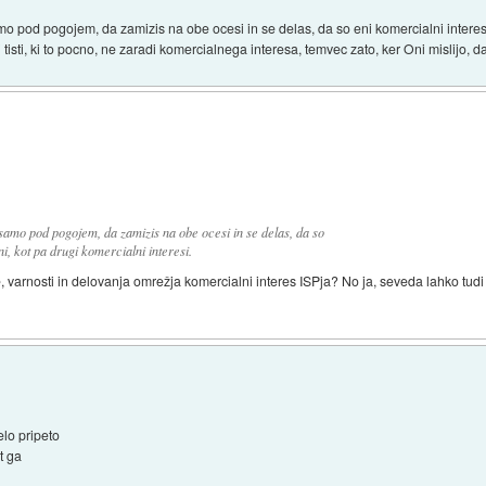
amo pod pogojem, da zamizis na obe ocesi in se delas, da so eni komercialni intere
 tisti, ki to pocno, ne zaradi komercialnega interesa, temvec zato, ker Oni mislijo, da
 samo pod pogojem, da zamizis na obe ocesi in se delas, da so
, kot pa drugi komercialni interesi.
tete, varnosti in delovanja omrežja komercialni interes ISPja? No ja, seveda lahko tu
elo pripeto
ot ga