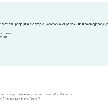
r cestnemu podjetju in proizvajalcu avtomobila. Ali pa vsaj 50/50 za omogočanje, 
at it was.
 weird
nudnik omrežja odgovoren za prenos "avtorskih" vsebin točno
ali komunala za zalivanje "trave"?