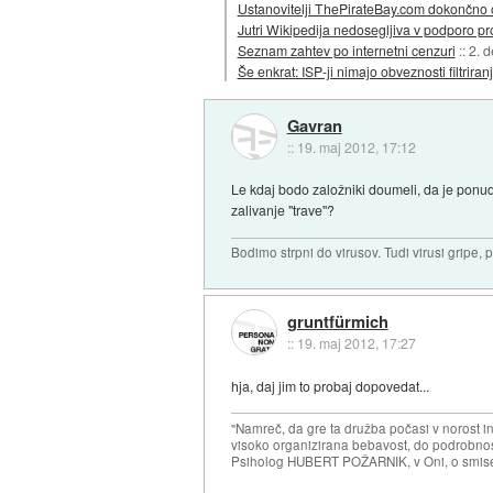
Ustanovitelji ThePirateBay.com dokončno 
Jutri Wikipedija nedosegljiva v podporo pro
Seznam zahtev po internetni cenzuri
::
2. 
Še enkrat: ISP-ji nimajo obveznosti filtriran
Gavran
::
19. maj 2012, 17:12
Le kdaj bodo založniki doumeli, da je ponud
zalivanje "trave"?
Bodimo strpni do virusov. Tudi virusi gripe, 
gruntfürmich
::
19. maj 2012, 17:27
hja, daj jim to probaj dopovedat...
"Namreč, da gre ta družba počasi v norost i
visoko organizirana bebavost, do podrobnosti
Psiholog HUBERT POŽARNIK, v Oni, o smise