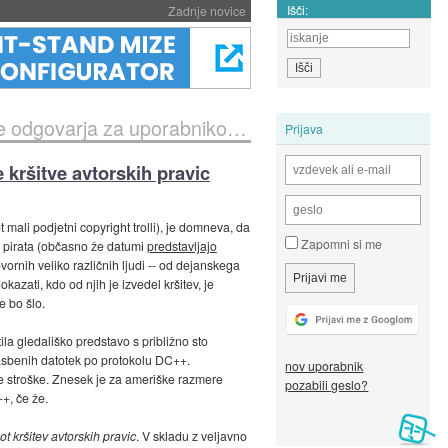
Išči:
Zadnje novice
orabnikove kršitve avtorskih pravic
Prijava
 kršitve avtorskih pravic
 mali podjetni copyright trolli), je domneva, da
Zapomni si me
p pirata (občasno že datumi
predstavljajo
ovornih veliko različnih ljudi -- od dejanskega
kazati, kdo od njih je izvedel kršitev, je
e bo šlo.
ila gledališko predstavo s približno sto
 glasbenih datotek po protokolu DC++.
nov uporabnik
dne stroške. Znesek je za ameriške razmere
pozabili geslo?
+, če že.
t kršitev avtorskih pravic
. V skladu z veljavno