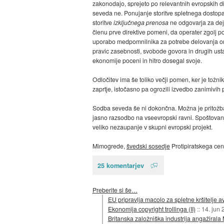
zakonodajo, sprejeto po relevantnih evropskih di
seveda ne. Ponujanje storitve spletnega dostopa,
storitve
izključnega prenosa
ne odgovarja za dej
členu prve direktive pomeni, da operater zgolj p
uporabo medpomnilnika za potrebe delovanja omrež
pravic zasebnosti, svobode govora in drugih usta
ekonomije poceni in hitro dosegal svoje.
Odločitev ima še toliko večji pomen, ker je tož
zaprtje, istočasno pa ogrozili izvedbo zanimivih p
Sodba seveda še ni dokončna. Možna je pritožba
jasno razsodbo na vseevropski ravni. Spoštovan
veliko nezaupanje v skupni evropski projekt.
Mimogrede,
švedski sosedje
Protipiratskega cen
25 komentarjev
Preberite si še…
EU pripravlja macolo za spletne kršitelje a
Ekonomija copyright trollinga (II)
::
14. jun 
Britanska založniška industrija angažirala