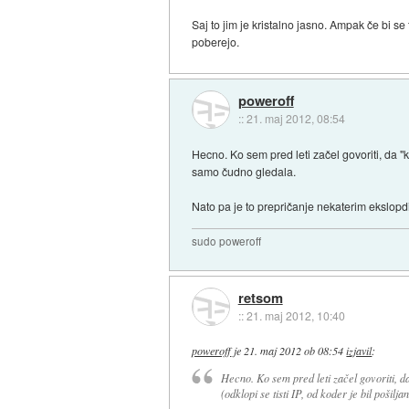
Saj to jim je kristalno jasno. Ampak če bi se
poberejo.
poweroff
::
21. maj 2012, 08:54
Hecno. Ko sem pred leti začel govoriti, da "
samo čudno gledala.
Nato pa je to prepričanje nekaterim ekslopdi
sudo poweroff
retsom
::
21. maj 2012, 10:40
poweroff
je
21. maj 2012 ob 08:54
izjavil
:
Hecno. Ko sem pred leti začel govoriti, d
(odklopi se tisti IP, od koder je bil poši