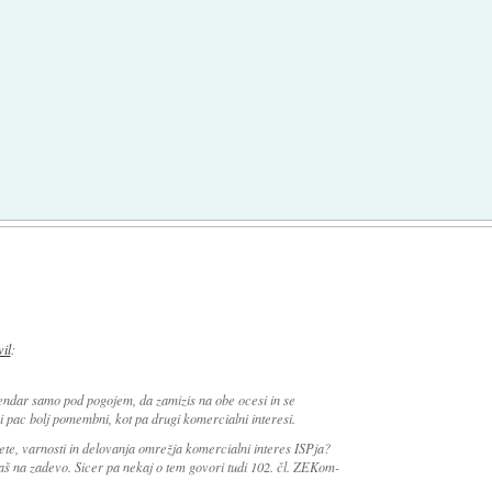
vil
:
Vendar samo pod pogojem, da zamizis na obe ocesi in se
si pac bolj pomembni, kot pa drugi komercialni interesi.
itete, varnosti in delovanja omrežja komercialni interes ISPja?
daš na zadevo. Sicer pa nekaj o tem govori tudi 102. čl. ZEKom-