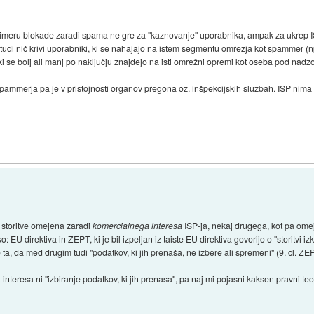
rimeru blokade zaradi spama ne gre za "kaznovanje" uporabnika, ampak za ukrep ISP
tudi nič krivi uporabniki, ki se nahajajo na istem segmentu omrežja kot spammer (npr. 
h, ki se bolj ali manj po naključju znajdejo na isti omrežni opremi kot oseba pod n
pammerja pa je v pristojnosti organov pregona oz. inšpekcijskih službah. ISP nima
)
 storitve omejena zaradi
komercialnega interesa
ISP-ja, nekaj drugega, kot pa ome
: EU direktiva in ZEPT, ki je bil izpeljan iz taiste EU direktiva govorijo o "storitvi 
 ta, da med drugim tudi "podatkov, ki jih prenaša, ne izbere ali spremeni" (9. cl. ZE
interesa ni "izbiranje podatkov, ki jih prenasa", pa naj mi pojasni kaksen pravni 