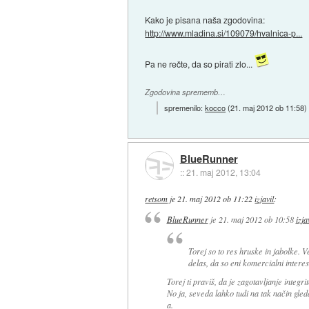
Kako je pisana naša zgodovina:
http://www.mladina.si/109079/hvalnica-p...
Pa ne rečte, da so pirati zlo...
Zgodovina sprememb…
spremenilo:
kocco
(
21. maj 2012 ob 11:58
)
BlueRunner
::
21. maj 2012, 13:04
retsom
je
21. maj 2012 ob 11:22
izjavil
:
BlueRunner
je
21. maj 2012 ob 10:58
izja
Torej so to res hruske in jabolke. 
delas, da so eni komercialni intere
Torej ti praviš, da je zagotavljanje integr
No ja, seveda lahko tudi na tak način gle
a.