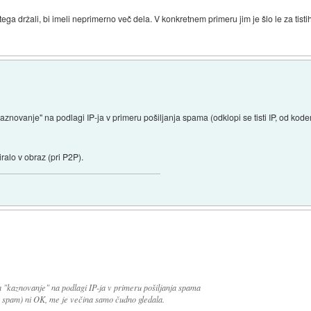
 tega držali, bi imeli neprimerno več dela. V konkretnem primeru jim je šlo le za tist
kaznovanje" na podlagi IP-ja v primeru pošiljanja spama (odklopi se tisti IP, od kode
ralo v obraz (pri P2P).
a "kaznovanje" na podlagi IP-ja v primeru pošiljanja spama
ljan spam) ni OK, me je večina samo čudno gledala.