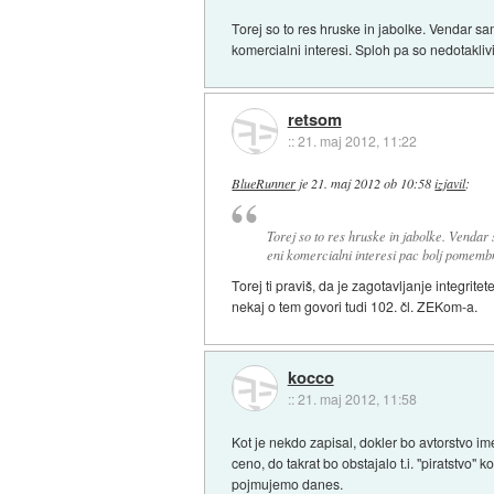
Torej so to res hruske in jabolke. Vendar s
komercialni interesi. Sploh pa so nedotaklivi
retsom
::
21. maj 2012, 11:22
BlueRunner
je
21. maj 2012 ob 10:58
izjavil
:
Torej so to res hruske in jabolke. Vendar
eni komercialni interesi pac bolj pomembni
Torej ti praviš, da je zagotavljanje integri
nekaj o tem govori tudi 102. čl. ZEKom-a.
kocco
::
21. maj 2012, 11:58
Kot je nekdo zapisal, dokler bo avtorstvo im
ceno, do takrat bo obstajalo t.i. "piratstvo" k
pojmujemo danes.