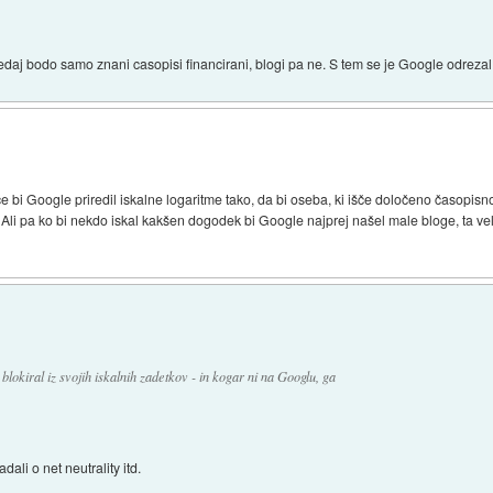
daj bodo samo znani casopisi financirani, blogi pa ne. S tem se je Google odrezal o
če bi Google priredil iskalne logaritme tako, da bi oseba, ki išče določeno časopi
o. Ali pa ko bi nekdo iskal kakšen dogodek bi Google najprej našel male bloge, ta v
 blokiral iz svojih iskalnih zadetkov - in kogar ni na Googlu, ga
ali o net neutrality itd.