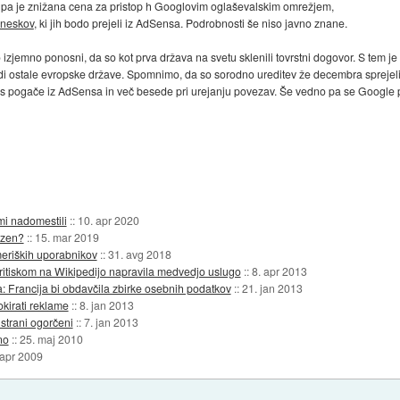
vi, pa je znižana cena za pristop h Googlovim oglaševalskim omrežjem,
zneskov
, ki jih bodo prejeli iz AdSensa. Podrobnosti še niso javno znane.
zjemno ponosni, da so kot prva država na svetu sklenili tovrstni dogovor. S tem je
di ostale evropske države. Spomnimo, da so sorodno ureditev že decembra sprejeli
i kos pogače iz AdSensa in več besede pri urejanju povezav. Še vedno pa se Google 
mi nadomestili
::
10. apr 2020
azen?
::
15. mar 2019
meriških uporabnikov
::
31. avg 2018
ritiskom na Wikipedijo napravila medvedjo uslugo
::
8. apr 2013
 Francija bi obdavčila zbirke osebnih podatkov
::
21. jan 2013
kirati reklame
::
8. jan 2013
 strani ogorčeni
::
7. jan 2013
no
::
25. maj 2010
 apr 2009