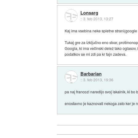
Lonsarg
::
3. feb 2013, 13:27
Kaj ima vsebina neke spletne strani(google z
Tukaj gre za izključno eno stvar, protimonop
Googla, ki ima večinski delež tako oglasov, k
podatkov se mi zdi pa kr fajn zadeva.
Barbarian
::
3. feb 2013, 19:36
pa naj francozi naredijo svoj iskalnik, ki bo 
enostavno je kaznovati nekoga zato ker je naj