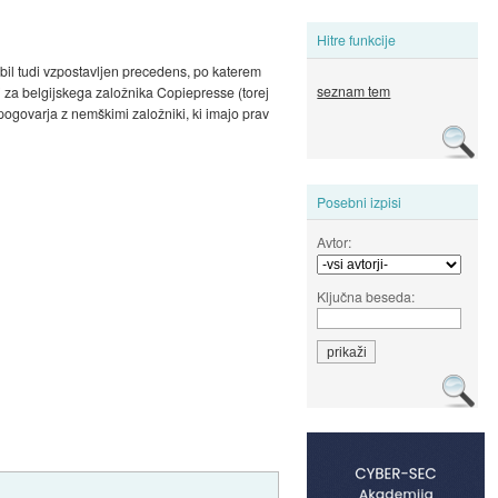
Hitre funkcije
 bil tudi vzpostavljen precedens, po katerem
seznam tem
 za belgijskega založnika Copiepresse (torej
pogovarja z nemškimi založniki, ki imajo prav
Posebni izpisi
Avtor:
Ključna beseda: