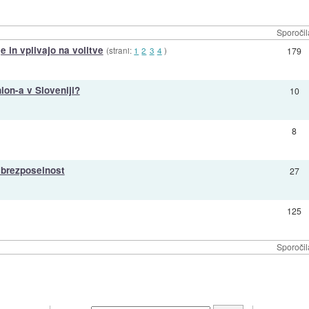
Sporočil
e in vplivajo na volitve
(strani:
1
2
3
4
)
179
on-a v Sloveniji?
10
8
 brezposelnost
27
125
Sporočil