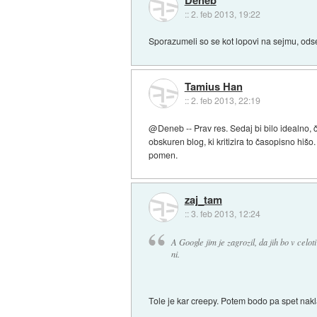
::
2. feb 2013, 19:22
Sporazumeli so se kot lopovi na sejmu, odse
Tamius Han
::
2. feb 2013, 22:19
@Deneb -- Prav res. Sedaj bi bilo idealno, 
obskuren blog, ki kritizira to časopisno hiš
pomen.
zaj_tam
::
3. feb 2013, 12:24
A Google jim je zagrozil, da jih bo v celoti
ni.
Tole je kar creepy. Potem bodo pa spet naklad