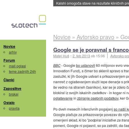
Kalshi omogoča stave na rezultate kliničnih pr
Novice
»
Avtorsko pravo
»
Goo
Novice
Google se je poravnal s franco
arhiv
Matej Huš
::
2. feb 2013
ob 15:06
Avtorsko pr
Forum
BBC
- Google
bo ustanovil
60 milijonov evro vred
mali oglasi
Innovation Fund), s čimer bo sklenil spravo s fran
teme zadnjih 24h
zaslužki, ki jih Google ustvari s prikazovanjem 
Članki
namreč z oglaševanjem služil lepe denarje s pr
še vedno na straneh časnikov), kar se je zdelo ča
Zaposlitve
blokiral iz svojih iskalnih zadetkov - in kogar ni
brskaj
oglaševanje
in
zbiranje osebnih podatkov
, ker 
Ostalo
pravila
Po dveh mesecih intenzivnih pogajanj
so našli 
Google plačuje za prikazovanje povezav do njih
omenjeni sklad, ki bo "
podpiral iniciative za tra
pomeni, Google ni pojasnil, so pa zatrdili, da 