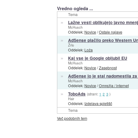
Vredno ogleda ...
Tema
»
Lažne vesti oblikujejo javno mnenj
McHusch
Oddelek:
Novice
/
Ostale najave
»
AdSense plačilo preko Western Uni
Žrlo
Oddelek:
Loža
»
Kaj vse je Google obljubil EU
McHusch
Oddelek:
Novice
/
Zasebnost
»
AdSense jo je stal nadomestila za
McHusch
Oddelek:
Novice
/
Omrežja / internet
»
ToboAds
(strani:
1
2
3
)
Hair
Oddelek:
Izdelava spletišč
Tema
Več podobnih tem