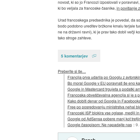
novost, ki so jo Francozi izposlovali v poravna
ki bo veljala za francoske časnike,
in povišanje 
Urad francoskega predsednika je povedal, da so i
bodo podobno ureditev bržkone kmalu terjale tu
ne na državni ravni), ki je prav tako dobil večj
tako stroge zahteve.
5 komentarjev
Preberite si še…
Francija prva udarila po Googlu z avtorski
Bo moral Google v EU poravnati še eno k
Google in Mastercard trgujeta s podatki a
Francoska obveščevalna agencija si je s p
Kako dobiti denar od Googla in Facebooka:
Free po posredovanju ministrstva nehal blo
Francoski ISP blokira vse oglase, mediji in
Google od AdSensa pobere manj kot tretji
Google časopisom: Ne napadajte nas
::
9.
Deneb