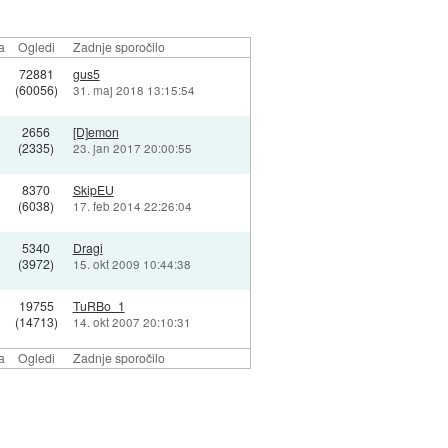
a
Ogledi
Zadnje sporočilo
72881
gus5
(60056)
31. maj 2018 13:15:54
2656
[D]emon
(2335)
23. jan 2017 20:00:55
8370
SkipEU
(6038)
17. feb 2014 22:26:04
5340
Dragi
(3972)
15. okt 2009 10:44:38
19755
TuRBo_1
(14713)
14. okt 2007 20:10:31
a
Ogledi
Zadnje sporočilo