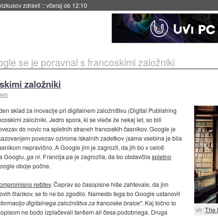
eizkusov zdravil
::
včeraj ob 12:10
gle se je poravnal s francoskimi založniki
skimi založniki
avo
en sklad za inovacije pri digitalnem založništvu (Digital Publishing
coskimi založniki. Jedro spora, ki se vleče že nekaj let, so bili
povezav do novic na spletnih straneh francoskih časnikov. Google je
ikazovanjem povezav oziroma iskalnih zadetkov (sama vsebina je bila
snikom nepravično. A Google jim je zagrozil, da jih bo v celoti
 na Googlu,
ga ni
. Francija pa je zagrozila, da bo obdavčila
spletno
Google oboje počne.
kompromisno rešitev
. Čeprav so časopisne hiše zahtevale, da jim
ovih člankov, se to ne bo zgodilo. Namesto tega bo Google ustanovil
nsformacijo digitalnega založništva za francoske bralce
". Kaj točno to
vir:
The 
časopisom ne bodo izplačevali tantiem ali česa podobnega. Druga