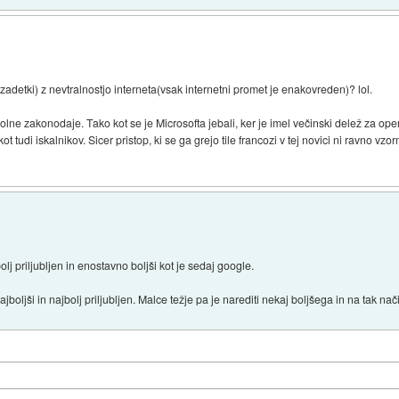
adetki) z nevtralnostjo interneta(vsak internetni promet je enakovreden)? lol.
olne zakonodaje. Tako kot se je Microsofta jebali, ker je imel večinski delež za oper
ot tudi iskalnikov. Sicer pristop, ki se ga grejo tile francozi v tej novici ni ravno
bolj priljubljen in enostavno boljši kot je sedaj google.
boljši in najbolj priljubljen. Malce težje pa je narediti nekaj boljšega in na tak nač