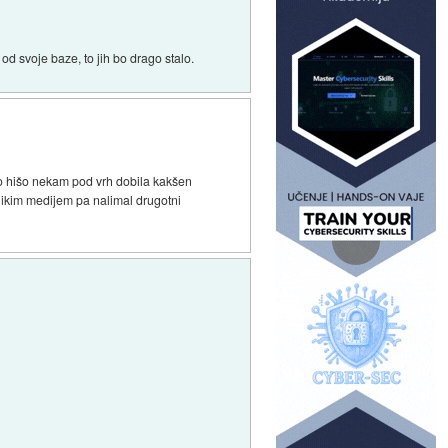
d svoje baze, to jih bo drago stalo.
sno hišo nekam pod vrh dobila kakšen
elikim medijem pa nalimal drugotni