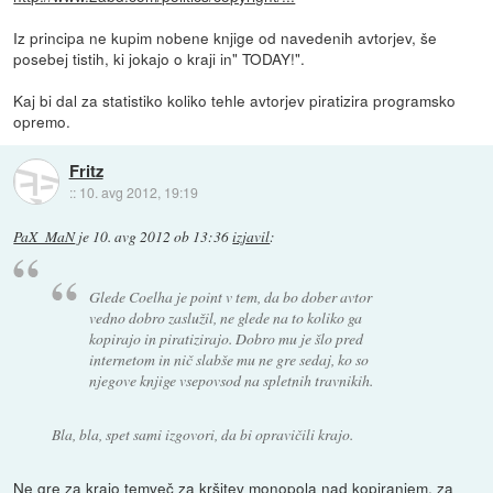
Iz principa ne kupim nobene knjige od navedenih avtorjev, še
posebej tistih, ki jokajo o kraji in" TODAY!".
Kaj bi dal za statistiko koliko tehle avtorjev piratizira programsko
opremo.
Fritz
::
10. avg 2012, 19:19
PaX_MaN
je
10. avg 2012 ob 13:36
izjavil
:
Glede Coelha je point v tem, da bo dober avtor
vedno dobro zaslužil, ne glede na to koliko ga
kopirajo in piratizirajo. Dobro mu je šlo pred
internetom in nič slabše mu ne gre sedaj, ko so
njegove knjige vsepovsod na spletnih travnikih.
Bla, bla, spet sami izgovori, da bi opravičili krajo.
Ne gre za krajo temveč za kršitev monopola nad kopiranjem, za