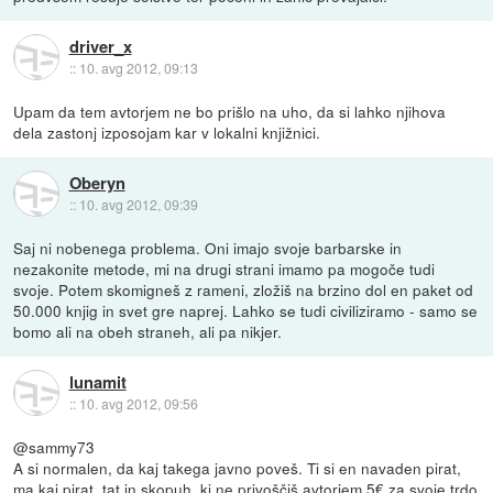
driver_x
::
10. avg 2012, 09:13
Upam da tem avtorjem ne bo prišlo na uho, da si lahko njihova
dela zastonj izposojam kar v lokalni knjižnici.
Oberyn
::
10. avg 2012, 09:39
Saj ni nobenega problema. Oni imajo svoje barbarske in
nezakonite metode, mi na drugi strani imamo pa mogoče tudi
svoje. Potem skomigneš z rameni, zložiš na brzino dol en paket od
50.000 knjig in svet gre naprej. Lahko se tudi civiliziramo - samo se
bomo ali na obeh straneh, ali pa nikjer.
lunamit
::
10. avg 2012, 09:56
@sammy73
A si normalen, da kaj takega javno poveš. Ti si en navaden pirat,
ma kaj pirat, tat in skopuh, ki ne privoščiš avtorjem 5€ za svoje trdo