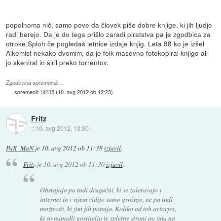
popolnoma nič, samo pove da človek piše dobre knjige, ki jih ljudje
radi berejo. Da je do tega prišlo zaradi piratstva pa je zgodbica za
otroke.Sploh če pogledaš letnice izdaje knjig. Leta 88 ko je izšel
Alkemist nekako dvomim, da je folk masovno fotokopiral knjigo ali
jo skeniral in širil preko torrentov.
Zgodovina sprememb…
spremenil:
St235
(
10. avg 2012 ob 12:23
)
Fritz
::
10. avg 2012, 13:30
PaX_MaN
je
10. avg 2012 ob 11:38
izjavil
:
Fritz
je
10. avg 2012 ob 11:30
izjavil
:
Obstajajo pa tudi drugačni, ki se zaletavajo v
internet in v njem vidijo samo grožnjo, ne pa tudi
možnosti, ki jim jih ponuja. Koliko od teh avtorjev,
ki so napadli gostitelja te spletne strani pa ima na