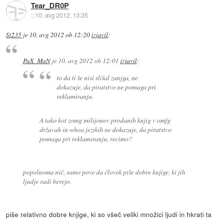
Tear_DR0P
::
10. avg 2012, 13:35
St235
je
10. avg 2012 ob 12:20
izjavil
:
PaX_MaN
je
10. avg 2012 ob 12:01
izjavil
:
to da ti še nisi slišal zanjga, ne
dokazuje, da piratstvo ne pomaga pri
reklamiranju.
A tako kot zomg milijonov prodanih knjig v omfg
državah in whoa jezikih ne dokazuje, da piratstvo
pomaga pri reklamiranju, recimo?
popolnoma nič, samo pove da človek piše dobre knjige, ki jih
ljudje radi berejo.
piše relativno dobre knjige, ki so všeč veliki množici ljudi in hkrati ta