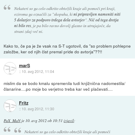
Nekateri so ga celo odkrito obtožili kraje ali pomoči pri kraji,
oziroma ga označili za "skopuha, ki
ni pripravljen nameniti niti
5 dolarjev za podporo trdega dela avtorjev
".
Nič od tega dretja
ni bilo res
, je pa bilo ravno dovolj glasno in utrujajoče, da
strani zdaj več ni.
Kako to, če pa je že vsak na S-T ugotovil, da "so problem pohlepne
založbe, ker od njih čist premal pride do avtorja"??!!
marS
::
10. avg 2012, 11:04
mislim da se bodo kmalu spremenila tudi knjižnična nadomestila/
članarine....po moje bo verjetno treba kar več plačevati....
Fritz
::
10. avg 2012, 11:30
PaX_MaN
je
10. avg 2012 ob 10:51
izjavil
:
Nekateri so ga celo odkrito obtožili kraje ali pomoči