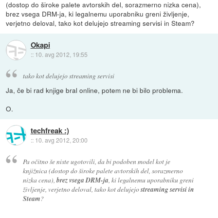
(dostop do široke palete avtorskih del, sorazmerno nizka cena),
brez vsega DRM-ja, ki legalnemu uporabniku greni življenje,
verjetno deloval, tako kot delujejo streaming servisi in Steam?
Okapi
::
10. avg 2012, 19:55
tako kot delujejo streaming servisi
Ja, če bi rad knjige bral online, potem ne bi bilo problema.
O.
techfreak :)
::
10. avg 2012, 20:00
Pa očitno še niste ugotovili, da bi podoben model kot je
knjižnica (dostop do široke palete avtorskih del, sorazmerno
nizka cena),
brez vsega DRM-ja
, ki legalnemu uporabniku greni
življenje, verjetno deloval, tako kot delujejo
streaming servisi in
Steam
?