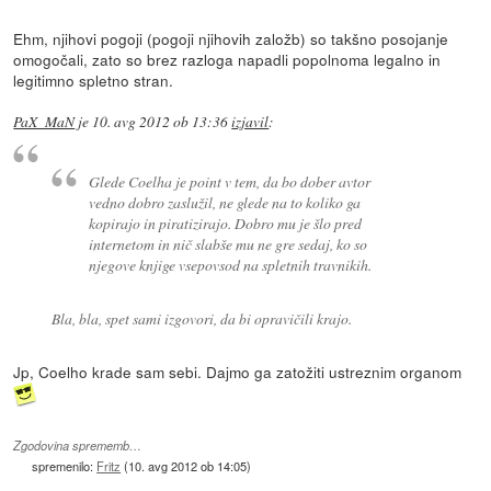
Ehm, njihovi pogoji (pogoji njihovih založb) so takšno posojanje
omogočali, zato so brez razloga napadli popolnoma legalno in
legitimno spletno stran.
PaX_MaN
je
10. avg 2012 ob 13:36
izjavil
:
Glede Coelha je point v tem, da bo dober avtor
vedno dobro zaslužil, ne glede na to koliko ga
kopirajo in piratizirajo. Dobro mu je šlo pred
internetom in nič slabše mu ne gre sedaj, ko so
njegove knjige vsepovsod na spletnih travnikih.
Bla, bla, spet sami izgovori, da bi opravičili krajo.
Jp, Coelho krade sam sebi. Dajmo ga zatožiti ustreznim organom
Zgodovina sprememb…
spremenilo:
Fritz
(
10. avg 2012 ob 14:05
)