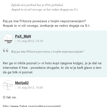
Zgleda nisi prebral kar je Fritz polinkal.
Ampak to ni nič novega, se kar redno dogaja na S-t.
Kaj pa ima Fritzova povezava z tvojim nepoznavanjem?
Ampak to ni nič novega, izmikanje se redno dogaja na S-t.
PaX_MaN
::
10. avg 2012, 14:19
Kaj pa ima Fritzova povezava z tvojim nepoznavanjem?
Ker ga ni nihče poznal (= ni hotu kupt njegove knjige), jo je dal na
internetse 4 free - povedano drugače, kr zlo si je belil glavo s tem
da ga folk ni poznal.
Matija82
::
10. avg 2012, 16:59
O fak ne.
http://www.2abd.com/politics/copyright/...