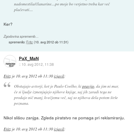
nadomestila/članarine....po moje bo verjetno treba kar več
plačevati....
Ker?
Zgodovina sprememb…
spremenilo:
Fritz
(
10. avg 2012 ob 11:31
)
PaX_MaN
::
10. avg 2012, 11:38
Fritz
je
10. avg 2012 ob 11:30
izjavil
:
Obstajajo avtorji, kot je Paulo Coelho, ki
pravijo
, da jim ni mar,
če si ljudje izmenjujejo njihove knjige, saj jih zaradi tega ne
prodajo nič manj, kvečjemu več, saj so njihova dela potem širše
poznana.
Nikol slišou zanjga. Zgleda piratstvo ne pomaga pri reklamiranju.
Fritz
je
10. avg 2012 ob 11:30
izjavil
: