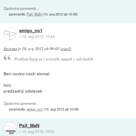
Zgodovina sprememb…
spremenilo:
PaX_MaN
(
10. avg 2012 ob 10:49
)
amigo_no1
::
10. avg 2012, 10:48
Invictus
je
10. avg 2012 ob 09:05
izjavil
:
Problem knjig ni v avtorjih, ampak v založnikih.
Beri novico noch einmal.
hint:
predzadnji odstavek
Zgodovina sprememb…
spremenilo:
amigo_no1
(
10. avg 2012 ob 10:49
)
PaX_MaN
::
10. avg 2012, 10:51