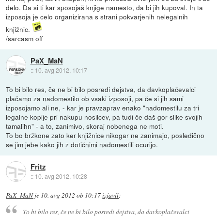
delo. Da si ti kar sposojaš knjige namesto, da bi jih kupoval. In ta
izposoja je celo organizirana s strani pokvarjenih nelegalnih
knjižnic.
/sarcasm off
PaX_MaN
::
10. avg 2012, 10:17
To bi bilo res, če ne bi bilo posredi dejstva, da davkoplačevalci
plačamo za nadomestilo ob vsaki izposoji, pa če si jih sami
izposojamo ali ne, - kar je pravzaprav enako "nadomestilu za tri
legalne kopije pri nakupu nosilcev, pa tudi če daš gor slike svojih
tamalihn" - a to, zanimivo, skoraj nobenega ne moti.
To bo bržkone zato ker knjižnice nikogar ne zanimajo, posledično
se jim jebe kako jih z dotičnimi nadomestili ocurijo.
Fritz
::
10. avg 2012, 10:28
PaX_MaN
je
10. avg 2012 ob 10:17
izjavil
:
To bi bilo res, če ne bi bilo posredi dejstva, da davkoplačevalci