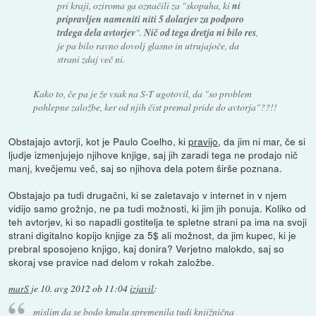
pri kraji, oziroma ga označili za "skopuha, ki
ni
pripravljen nameniti niti 5 dolarjev za podporo
trdega dela avtorjev
".
Nič od tega dretja ni bilo res
,
je pa bilo ravno dovolj glasno in utrujajoče, da
strani zdaj več ni.
Kako to, če pa je že vsak na S-T ugotovil, da "so problem
pohlepne založbe, ker od njih čist premal pride do avtorja"??!!
Obstajajo avtorji, kot je Paulo Coelho, ki
pravijo
, da jim ni mar, če si
ljudje izmenjujejo njihove knjige, saj jih zaradi tega ne prodajo nič
manj, kvečjemu več, saj so njihova dela potem širše poznana.
Obstajajo pa tudi drugačni, ki se zaletavajo v internet in v njem
vidijo samo grožnjo, ne pa tudi možnosti, ki jim jih ponuja. Koliko od
teh avtorjev, ki so napadli gostitelja te spletne strani pa ima na svoji
strani digitalno kopijo knjige za 5$ ali možnost, da jim kupec, ki je
prebral sposojeno knjigo, kaj donira? Verjetno malokdo, saj so
skoraj vse pravice nad delom v rokah založbe.
marS
je
10. avg 2012 ob 11:04
izjavil
:
mislim da se bodo kmalu spremenila tudi knjižnična