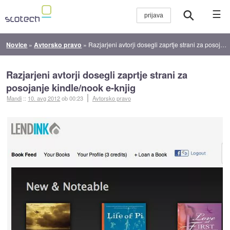
☰
Novice
»
Avtorsko pravo
»
Razjarjeni avtorji dosegli zaprtje strani za posojanje kindle/nook e-knjig
Razjarjeni avtorji dosegli zaprtje strani za
posojanje kindle/nook e-knjig
Mandi
::
10. avg 2012
ob 00:23
Avtorsko pravo