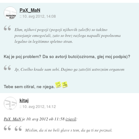
PaX_MaN
::
10. avg 2012, 14:08
Ehm, njihovi pogoji (pogoji njihovih založb) so takšno
posojanje omogočali, zato so brez razloga napadli popolnoma
legalno in legitimno spletno stran.
Kaj je poj problem? Da so avtorji butci(oziroma, glej moj podpis)?
Jp, Coelho krade sam sebi. Dajmo ga zatožiti ustreznim organom
Tebe sem citiral, ne njega.
kitaj
::
10. avg 2012, 14:12
PaX_MaN
je
10. avg 2012 ob 11:58
izjavil
:
Mislim, da si ne beli glave s tem, da ga ti ne poznaš.