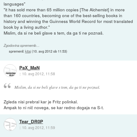
languages"
"it has sold more than 65 million copies [The Alchemist] in more
than 160 countries, becoming one of the best-selling books in
history and winning the Guinness World Record for most translated
book by a living author."
Mislim, da si ne beli glave s tem, da ga ti ne poznaš.
Zgodovina sprememb…
spremenil:
kitaj
(
10. avg 2012 ob 11:53
)
PaX_MaN
::
10. avg 2012, 11:58
Mislim, da si ne beli glave s tem, da ga ti ne poznaš.
Zgleda nisi prebral kar je Fritz polinkal.
Ampak to ni nič novega, se kar redno dogaja na S-t.
Tear_DR0P
::
10. avg 2012, 11:59