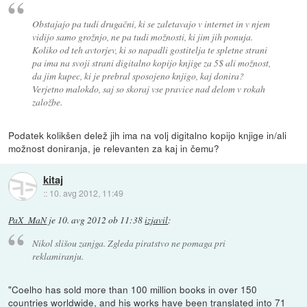
Obstajajo pa tudi drugačni, ki se zaletavajo v internet in v njem
vidijo samo grožnjo, ne pa tudi možnosti, ki jim jih ponuja.
Koliko od teh avtorjev, ki so napadli gostitelja te spletne strani
pa ima na svoji strani digitalno kopijo knjige za 5$ ali možnost,
da jim kupec, ki je prebral sposojeno knjigo, kaj donira?
Verjetno malokdo, saj so skoraj vse pravice nad delom v rokah
založbe.
Podatek kolikšen delež jih ima na volj digitalno kopijo knjige in/ali
možnost doniranja, je relevanten za kaj in čemu?
kitaj
::
10. avg 2012, 11:49
PaX_MaN
je
10. avg 2012 ob 11:38
izjavil
:
Nikol slišou zanjga. Zgleda piratstvo ne pomaga pri
reklamiranju.
"Coelho has sold more than 100 million books in over 150
countries worldwide, and his works have been translated into 71