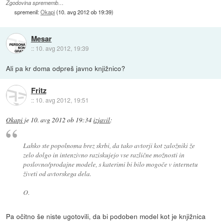
Zgodovina sprememb…
spremenil:
Okapi
(
10. avg 2012 ob 19:39
)
Mesar
::
10. avg 2012, 19:39
Ali pa kr doma odpreš javno knjižnico?
Fritz
::
10. avg 2012, 19:51
Okapi
je
10. avg 2012 ob 19:34
izjavil
:
Lahko ste popolnoma brez skrbi, da tako avtorji kot založniki že
zelo dolgo in intenzivno raziskujejo vse različne možnosti in
poslovno/prodajne modele, s katerimi bi bilo mogoče v internetu
živeti od avtorskega dela.
O.
Pa očitno še niste ugotovili, da bi podoben model kot je knjižnica