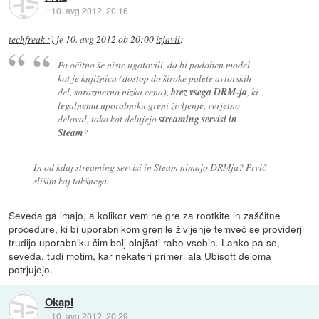
::
10. avg 2012, 20:16
techfreak :)
je
10. avg 2012 ob 20:00
izjavil
:
Pa očitno še niste ugotovili, da bi podoben model
kot je knjižnica (dostop do široke palete avtorskih
del, sorazmerno nizka cena),
brez vsega DRM-ja
, ki
legalnemu uporabniku greni življenje, verjetno
deloval, tako kot delujejo
streaming servisi in
Steam
?
In od kdaj streaming servisi in Steam nimajo DRMja? Prvič
slišim kaj takšnega.
Seveda ga imajo, a kolikor vem ne gre za rootkite in zaščitne
procedure, ki bi uporabnikom grenile življenje temveč se providerji
trudijo uporabniku čim bolj olajšati rabo vsebin. Lahko pa se,
seveda, tudi motim, kar nekateri primeri ala Ubisoft deloma
potrjujejo.
Okapi
::
10. avg 2012, 20:29