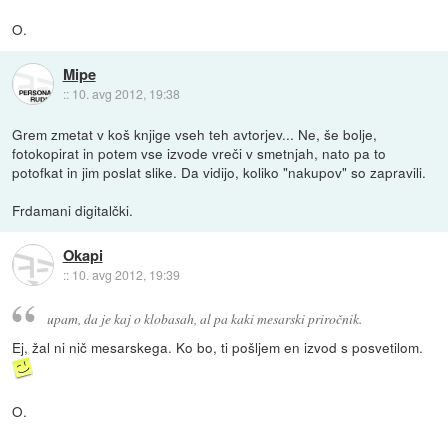
O.
Mipe
::
10. avg 2012, 19:38
Grem zmetat v koš knjige vseh teh avtorjev... Ne, še bolje,
fotokopirat in potem vse izvode vreči v smetnjah, nato pa to
potofkat in jim poslat slike. Da vidijo, koliko "nakupov" so zapravili.
Frdamani digitalčki.
Okapi
::
10. avg 2012, 19:39
upam, da je kaj o klobasah, al pa kaki mesarski priročnik.
Ej, žal ni nič mesarskega. Ko bo, ti pošljem en izvod s posvetilom.
O.