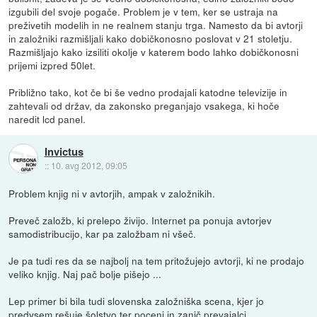
izgubili del svoje pogače. Problem je v tem, ker se ustraja na
preživetih modelih in ne realnem stanju trga. Namesto da bi avtorji
in založniki razmišljali kako dobičkonosno poslovat v 21 stoletju.
Razmišljajo kako izsiliti okolje v katerem bodo lahko dobičkonosni
prijemi izpred 50let.
Približno tako, kot če bi še vedno prodajali katodne televizije in
zahtevali od držav, da zakonsko preganjajo vsakega, ki hoče
naredit lcd panel.
Invictus
::
10. avg 2012, 09:05
Problem knjig ni v avtorjih, ampak v založnikih.
Preveč založb, ki prelepo živijo. Internet pa ponuja avtorjev
samodistribucijo, kar pa založbam ni všeč.
Je pa tudi res da se najbolj na tem pritožujejo avtorji, ki ne prodajo
veliko knjig. Naj pač bolje pišejo ...
Lep primer bi bila tudi slovenska založniška scena, kjer jo
predvsem rešuje šolstvo ter poceni in zanič prevajalci.