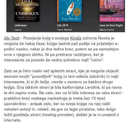
- Posojanje knjig s svojega
Kindla
oziroma Nooka je
Slo-Tech
mogoče že nekaj časa: knjigo lastnik pač pošlje na prijateljev e-
poštni naslov, nakar je dva tedna brez, potem se pa samodejno
vrne v njegovo zbirko. Ni pa pretirano razširjeno, ker je
interesente za posodo še vedno potrebno najti "ročno".
Zato se je hitro našlo več spletnih strani, kjer je mogoče objaviti
seznam svojih "posodljivih" knjig (o tem odloča založnik) in najti
interesente, ki si jih želijo, morda v zameno za kakšno drugo
knjigo. Ena takšnih strani je bila kalifornijska LendInk, ki pa ravno
te dni zapira vrata. Ne zato, ker ne bi bilo interesa za rabo strani -
praktično brez vsakega marketinga je imela čez 15 tisoč
uporabnikov - ampak zato, ker so svoje knjige na njej našli
nekateri avtorji in, misleč, da gre za leglo piratstva, tako dolgo
težili gostitelju strani (
), dokler je ta ni umaknil z
hosting provider
interneta.