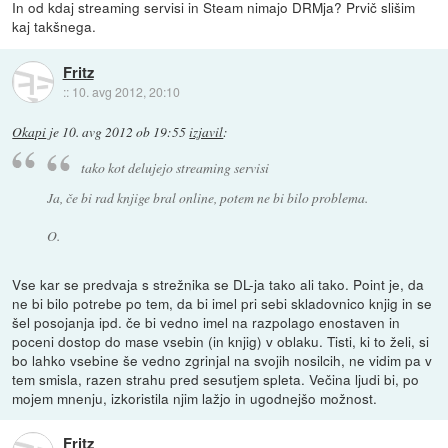
In od kdaj streaming servisi in Steam nimajo DRMja? Prvič slišim
kaj takšnega.
Fritz
::
10. avg 2012, 20:10
Okapi
je
10. avg 2012 ob 19:55
izjavil
:
tako kot delujejo streaming servisi
Ja, če bi rad knjige bral online, potem ne bi bilo problema.
O.
Vse kar se predvaja s strežnika se DL-ja tako ali tako. Point je, da
ne bi bilo potrebe po tem, da bi imel pri sebi skladovnico knjig in se
šel posojanja ipd. če bi vedno imel na razpolago enostaven in
poceni dostop do mase vsebin (in knjig) v oblaku. Tisti, ki to želi, si
bo lahko vsebine še vedno zgrinjal na svojih nosilcih, ne vidim pa v
tem smisla, razen strahu pred sesutjem spleta. Večina ljudi bi, po
mojem mnenju, izkoristila njim lažjo in ugodnejšo možnost.
Fritz