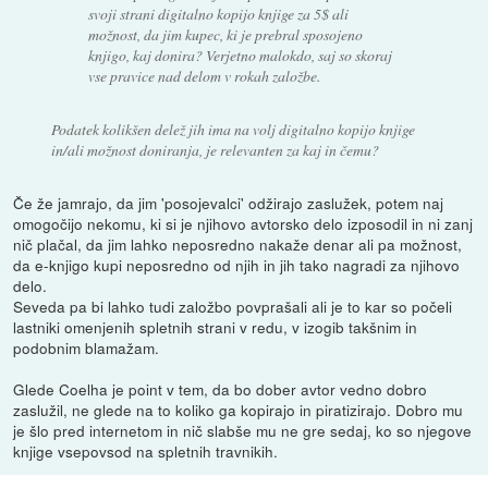
svoji strani digitalno kopijo knjige za 5$ ali
možnost, da jim kupec, ki je prebral sposojeno
knjigo, kaj donira? Verjetno malokdo, saj so skoraj
vse pravice nad delom v rokah založbe.
Podatek kolikšen delež jih ima na volj digitalno kopijo knjige
in/ali možnost doniranja, je relevanten za kaj in čemu?
Če že jamrajo, da jim 'posojevalci' odžirajo zaslužek, potem naj
omogočijo nekomu, ki si je njihovo avtorsko delo izposodil in ni zanj
nič plačal, da jim lahko neposredno nakaže denar ali pa možnost,
da e-knjigo kupi neposredno od njih in jih tako nagradi za njihovo
delo.
Seveda pa bi lahko tudi založbo povprašali ali je to kar so počeli
lastniki omenjenih spletnih strani v redu, v izogib takšnim in
podobnim blamažam.
Glede Coelha je point v tem, da bo dober avtor vedno dobro
zaslužil, ne glede na to koliko ga kopirajo in piratizirajo. Dobro mu
je šlo pred internetom in nič slabše mu ne gre sedaj, ko so njegove
knjige vsepovsod na spletnih travnikih.