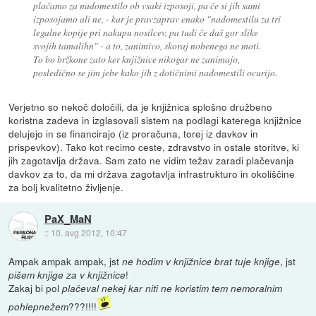
plačamo za nadomestilo ob vsaki izposoji, pa če si jih sami
izposojamo ali ne, - kar je pravzaprav enako "nadomestilu za tri
legalne kopije pri nakupu nosilcev, pa tudi če daš gor slike
svojih tamalihn" - a to, zanimivo, skoraj nobenega ne moti.
To bo bržkone zato ker knjižnice nikogar ne zanimajo,
posledično se jim jebe kako jih z dotičnimi nadomestili ocurijo.
Verjetno so nekoč določili, da je knjižnica splošno družbeno
koristna zadeva in izglasovali sistem na podlagi katerega knjižnice
delujejo in se financirajo (iz proračuna, torej iz davkov in
prispevkov). Tako kot recimo ceste, zdravstvo in ostale storitve, ki
jih zagotavlja država. Sam zato ne vidim težav zaradi plačevanja
davkov za to, da mi država zagotavlja infrastrukturo in okoliščine
za bolj kvalitetno življenje.
PaX_MaN
::
10. avg 2012, 10:47
Ampak ampak ampak, jst
, jst
ne hodim v knjižnice brat tuje knjige
!
pišem knjige za v knjižnice
Zakaj bi pol
plačeval nekej kar niti ne koristim tem nemoralnim
???!!!!
pohlepnežem