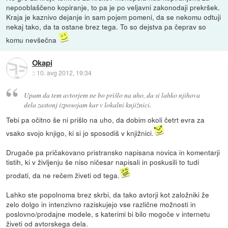
nepooblaščeno kopiranje, to pa je po veljavni zakonodaji prekršek.
Kraja je kaznivo dejanje in sam pojem pomeni, da se nekomu odtuji
nekaj tako, da ta ostane brez tega. To so dejstva pa čeprav so
komu nevšečna
Okapi
::
10. avg 2012, 19:34
Upam da tem avtorjem ne bo prišlo na uho, da si lahko njihova
dela zastonj izposojam kar v lokalni knjižnici.
Tebi pa očitno še ni prišlo na uho, da dobim okoli četrt evra za
vsako svojo knjigo, ki si jo sposodiš v knjižnici.
Drugače pa pričakovano pristransko napisana novica in komentarji
tistih, ki v življenju še niso ničesar napisali in poskusili to tudi
prodati, da ne rečem živeti od tega.
Lahko ste popolnoma brez skrbi, da tako avtorji kot založniki že
zelo dolgo in intenzivno raziskujejo vse različne možnosti in
poslovno/prodajne modele, s katerimi bi bilo mogoče v internetu
živeti od avtorskega dela.