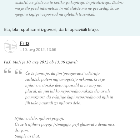
zaslužil, ne glede na to koliko ga kopirajo in piratizirajo. Dobro
mu je šlo pred internetom in nič slabše mu ne gre sedaj, ko so
njegove knjige vsepovsod na spletnih travnikih.
Bla, bla, spet sami izgovori, da bi opravičili krajo.
Fritz
::
10. avg 2012, 13:56
PaX_MaN
je
10. avg 2012 ob 13:36
izjavil
:
Če že jamrajo, da jim 'posojevalci' odžirajo
zaslužek, potem naj omogočijo nekomu, ki si je
njihovo avtorsko delo izposodil in ni zanj nič
plačal, da jim lahko neposredno nakaže denar ali
pa možnost, da e-knjigo kupi neposredno od njih in
jih tako nagradi za njihovo delo.
Njihovo delo, njihovi pogoji.
Če se ti njihovi pogoji fržmagajo, pejt glasovat z denarnico
drugam.
Simple as that.