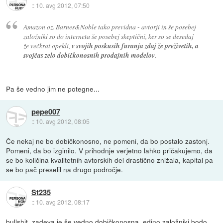
::
10. avg 2012, 07:50
Amazon oz. Barnes&Noble tako previdna - avtorji in še posebej
založniki so do interneta še posebej skeptični, ker so se desedaj
že večkrat opekli,
v svojih poskusih furanja zdaj že preživetih, a
svojčas zelo dobičkonosnih prodajnih modelov
.
Pa še vedno jim ne potegne...
pepe007
::
10. avg 2012, 08:05
Če nekaj ne bo dobičkonosno, ne pomeni, da bo postalo zastonj.
Pomeni, da bo izginilo. V prihodnje verjetno lahko pričakujemo, da
se bo količina kvalitetnih avtorskih del drastično znižala, kapital pa
se bo pač preselil na drugo področje.
St235
::
10. avg 2012, 08:17
bullshit, zadeva je še vedno dobičkonosna, edino založniki bodo