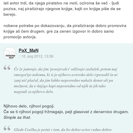
isti avtor trdi, da njega piratstvo ne moti, oziroma še več - ljudi
poziva, naj piratizirajo njegove knjige, kajti on knjige piše da se
berejo.
nobene potrebe po dokazovanju, da piratiziranje dobro promovira
knjige ali čem drugem. gre za cenen izgovor in dobro samo
promocijo avtorja.
PaX_MaN
::
10. avg 2012, 13:36
Če že jamrajo, da jim 'posojevalci' odžirajo zaslužek, potem naj
omogočijo nekomu, ki si je njihovo avtorsko delo izposodil in ni
zanj nič plačal, da jim lahko neposredno nakaže denar ali pa
možnost, da e-knjigo kupi neposredno od njih in jih tako
nagradi za njihovo delo.
Njihovo delo, njihovi pogoji.
Če se ti njihovi pogoji fržmagajo, pejt glasovat z denarnico drugam.
Simple as that.
Glede Coelha je point v tem, da bo dober avtor vedno dobro