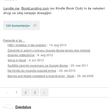
Lendle.me
,
BookLending.com
(ex Kindle Book Club) in še nekateri
drugi za zdaj ostajajo dosegljivi.
124 komentarjev
Preberite si še…
HBO: piratstvo ni tak problem
::
14. avg 2013
Založniki in avtorji v primeru Google Books terjajo dve milijardi
dolarjev odškodnine
::
8. avg 2012
Vojna in Nook
::
4. jun 2012
Sodišče zavrnilo poravnavo za Google Books
::
23. mar 2011
Na Kindlu bo mogoče posojati knjige
::
23. okt 2010
Barnes and Noble predstavil e-bralnik knjig - Nook
::
29. okt 2009
«
1
2
3
»
Daedalus