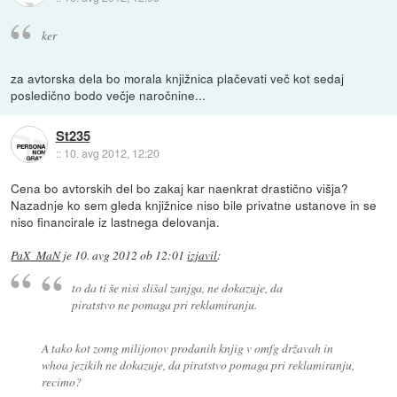
ker
za avtorska dela bo morala knjižnica plačevati več kot sedaj
posledično bodo večje naročnine...
St235
::
10. avg 2012, 12:20
Cena bo avtorskih del bo zakaj kar naenkrat drastično višja?
Nazadnje ko sem gleda knjižnice niso bile privatne ustanove in se
niso financirale iz lastnega delovanja.
PaX_MaN
je
10. avg 2012 ob 12:01
izjavil
:
to da ti še nisi slišal zanjga, ne dokazuje, da
piratstvo ne pomaga pri reklamiranju.
A tako kot zomg milijonov prodanih knjig v omfg državah in
whoa jezikih ne dokazuje, da piratstvo pomaga pri reklamiranju,
recimo?