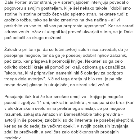
Dale Porter, avtor strani, je v
spremljajočem intervjuju
povedal o
pogovoru s svojim gostiteljem, ki je šel nekako takole: "dobili smo
stotine in stotine pritožb čez vašo spletno stran, nekatere tudi z
grožnjo tožbe, tako se lahko zmenimo na dva načina - ali vi
poskrbite za vse to, ali vas pa preprosto ugasnemo". Ker se zaradi
zdravstvenih težav ni utegnil kaj preveč ukvarjati s tem, se je Dale
pač odločil za drugo možnost.
Žalostno pri tem je, da se tečni avtorji sploh niso zavedali, da je
posojanje mogoče, ter da ga je posebej odobril njihov založnik,
pač zato, ker prispeva k promociji knjige. Nekateri so ga celo
odkrito obtožili kraje ali pomoči pri kraji, oziroma ga označili za
"skopuha, ki ni pripravljen nameniti niti 5 dolarjev za podporo
trdega dela avtorjev". Nič od tega dretja ni bilo res, je pa bilo
ravno dovolj glasno in utrujajoče, da strani zdaj več ni.
Posojanje itak trpi že kar smešne omejitve - knjigo je mogoče
posoditi zgolj za 14 dni, enkrat in edinkrat, vmes pa si še brez (kar
v elektronskem svetu nima pretiranega smisla). Je pa mogoče
razumeti, zakaj sta Amazon in Barnes&Noble tako previdna -
avtorji in še posebej založniki so do interneta še posebej skeptični,
ker so se do sedaj že večkrat opekli, v svojih poskusih izvajanja
zdaj že preživetih, a svoj čas zelo dobičkonosnih prodajnih
modelov.