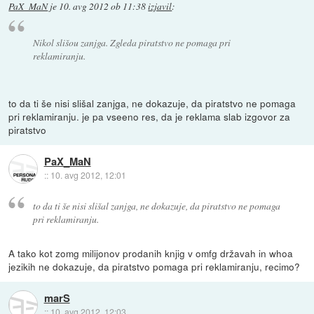
PaX_MaN
je
10. avg 2012 ob 11:38
izjavil
:
Nikol slišou zanjga. Zgleda piratstvo ne pomaga pri
reklamiranju.
to da ti še nisi slišal zanjga, ne dokazuje, da piratstvo ne pomaga
pri reklamiranju. je pa vseeno res, da je reklama slab izgovor za
piratstvo
PaX_MaN
::
10. avg 2012, 12:01
to da ti še nisi slišal zanjga, ne dokazuje, da piratstvo ne pomaga
pri reklamiranju.
A tako kot zomg milijonov prodanih knjig v omfg državah in whoa
jezikih ne dokazuje, da piratstvo pomaga pri reklamiranju, recimo?
marS
::
10. avg 2012, 12:03