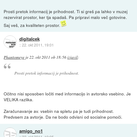
Prosti pretok informacij je prihodnost. Ti si greš pa lahko v muzej
rezervirat prostor, ker tja spadaš. Pa pripravi malo več gotovine.
Saj veš, za kvaliteten prostor.
digitalcek
::
22. okt 2011, 19:01
Phantomeye
je
22. okt 2011 ob 18:56
izjavil
:
Prosti pretok informacij je prihodnost.
Očitno nisi sposoben ločiti med informacijo in avtorsko vsebino. Je
VELIKA razlika.
Zaračunavanje av. vsebin na spletu pa je tudi prihodnost.
Predvsem za avtorje. Da ne bodo odvisni od socialne pomoči.
amigo_no1
::
22. okt 2011, 19:05