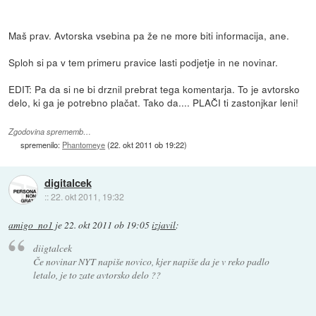
Maš prav. Avtorska vsebina pa že ne more biti informacija, ane.
Sploh si pa v tem primeru pravice lasti podjetje in ne novinar.
EDIT: Pa da si ne bi drznil prebrat tega komentarja. To je avtorsko
delo, ki ga je potrebno plačat. Tako da.... PLAČI ti zastonjkar leni!
Zgodovina sprememb…
spremenilo:
Phantomeye
(
22. okt 2011 ob 19:22
)
digitalcek
::
22. okt 2011, 19:32
amigo_no1
je
22. okt 2011 ob 19:05
izjavil
:
diigtalcek
Če novinar NYT napiše novico, kjer napiše da je v reko padlo
letalo, je to zate avtorsko delo ??