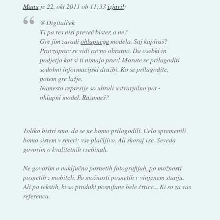
Manu
je
22. okt 2011 ob 11:33
izjavil
:
@Digitalček
Ti pa res nisi preveč bister, a ne?
Gre jim zaradi
ohlapnega
modela. Saj kapiraš?
Pravzaprav se vidi ravno obratno. Da osebki in
podjetja kot si ti nimajo prav! Morate se prilagoditi
sodobni informacijski družbi. Ko se prilagodite,
potem gre lažje.
Namesto represije so ubrali ustvarjalno pot -
ohlapni model. Razumeš?
Toliko bistri smo, da se ne bomo prilagodili. Celo spremenili
bomo sistem v smeri: vse plačljivo. Ali skoraj vse. Seveda
govorim o kvalitetnih vsebinah.
Ne govorim o naključno posnetih fotografijah, po možnosti
posnetih z mobiteli. Po možnosti posnetih v vinjenem stanju.
Ali pa tekstih, ki so produkt posnifane bele črtice... Ki so za vas
referenca.