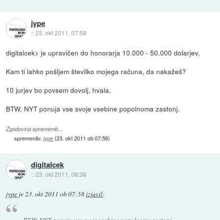
jype
::
23. okt 2011, 07:58
digitalcek> je upravičen do honorarja 10.000 - 50.000 dolarjev,
Kam ti lahko pošljem številko mojega računa, da nakažeš?
10 jurjev bo povsem dovolj, hvala.
BTW, NYT ponuja vse svoje vsebine popolnoma zastonj.
Zgodovina sprememb…
spremenilo:
jype
(
23. okt 2011 ob 07:58
)
digitalcek
::
23. okt 2011, 08:38
jype
je
23. okt 2011 ob 07:58
izjavil
:
BTW, NYT ponuja vse svoje vsebine popolnoma zastonj.