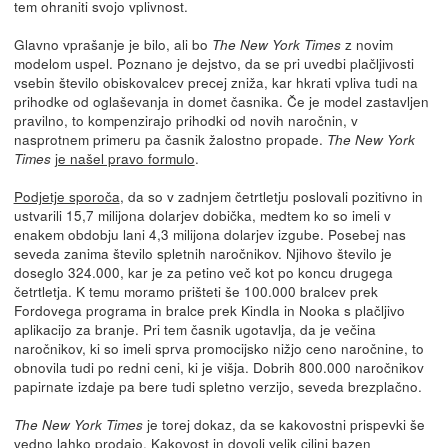
tem ohraniti svojo vplivnost.
Glavno vprašanje je bilo, ali bo
z novim
The New York Times
modelom uspel. Poznano je dejstvo, da se pri uvedbi plačljivosti
vsebin število obiskovalcev precej zniža, kar hkrati vpliva tudi na
prihodke od oglaševanja in domet časnika. Če je model zastavljen
pravilno, to kompenzirajo prihodki od novih naročnin, v
nasprotnem primeru pa časnik žalostno propade.
The New York
je našel pravo formulo
.
Times
Podjetje sporoča
, da so v zadnjem četrtletju poslovali pozitivno in
ustvarili 15,7 milijona dolarjev dobička, medtem ko so imeli v
enakem obdobju lani 4,3 milijona dolarjev izgube. Posebej nas
seveda zanima število spletnih naročnikov. Njihovo število je
doseglo 324.000, kar je za petino več kot po koncu drugega
četrtletja. K temu moramo prišteti še 100.000 bralcev prek
Fordovega programa in bralce prek Kindla in Nooka s plačljivo
aplikacijo za branje. Pri tem časnik ugotavlja, da je večina
naročnikov, ki so imeli sprva promocijsko nižjo ceno naročnine, to
obnovila tudi po redni ceni, ki je višja. Dobrih 800.000 naročnikov
papirnate izdaje pa bere tudi spletno verzijo, seveda brezplačno.
je torej dokaz, da se kakovostni prispevki še
The New York Times
vedno lahko prodajo. Kakovost in dovolj velik ciljni bazen