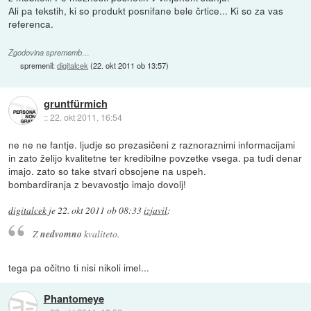
Ali pa tekstih, ki so produkt posnifane bele črtice... Ki so za vas
referenca.
Zgodovina sprememb…
spremenil:
digitalcek
(
22. okt 2011 ob 13:57
)
gruntfürmich
::
22. okt 2011, 16:54
ne ne ne fantje. ljudje so prezasičeni z raznoraznimi informacijami
in zato želijo kvalitetne ter kredibilne povzetke vsega. pa tudi denar
imajo. zato so take stvari obsojene na uspeh.
bombardiranja z bevavostjo imajo dovolj!
digitalcek
je
22. okt 2011 ob 08:33
izjavil
:
Z
nedvomno
kvaliteto.
tega pa očitno ti nisi nikoli imel...
Phantomeye