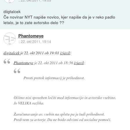
diigtalcek
Če novinar NYT napiše novico, kjer napiše da je v reko padlo
letalo, je to zate avtorsko delo ??
Phantomeye
::
22. okt 2011, 19:14
digitalcek
je
22. okt 2011 ob 19:01
izjavil
:
Phantomeye
je
22. okt 2011 ob 18:56
izjavil
:
Prosti pretok informacij je prihodnost.
Očitno nisi sposoben ločiti med informacijo in avtorsko vsebino.
Je VELIKA razlika.
Zaračunavanje av. vsebin na spletu pa je tudi prihodnost.
Predvsem za avtorje. Da ne bodo odvisni od socialne pomoči.