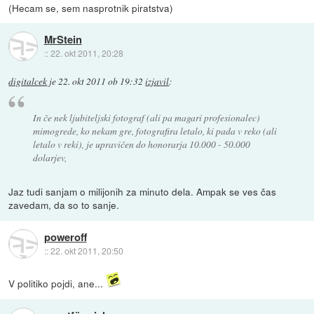
(Hecam se, sem nasprotnik piratstva)
MrStein
::
22. okt 2011, 20:28
digitalcek
je
22. okt 2011 ob 19:32
izjavil
:
In če nek ljubiteljski fotograf (ali pa magari profesionalec)
mimogrede, ko nekam gre, fotografira letalo, ki pada v reko (ali
letalo v reki), je upravičen do honorarja 10.000 - 50.000
dolarjev,
Jaz tudi sanjam o milijonih za minuto dela. Ampak se ves čas
zavedam, da so to sanje.
poweroff
::
22. okt 2011, 20:50
V politiko pojdi, ane...