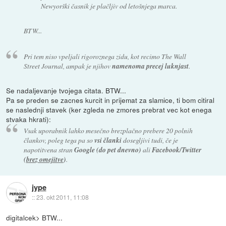
Newyorški časnik je plačljiv od letošnjega marca.
BTW...
Pri tem niso vpeljali rigoroznega zidu, kot recimo The Wall
Street Journal, ampak je njihov
namenoma precej luknjast
.
Se nadaljevanje tvojega citata. BTW...
Pa se preden se zacnes kurcit in prijemat za slamice, ti bom citiral
se naslednji stavek (ker zgleda ne zmores prebrat vec kot enega
stvaka hkrati):
Vsak uporabnik lahko mesečno brezplačno prebere 20 polnih
člankov, poleg tega pa so
vsi članki
dosegljivi tudi, če je
napotitvena stran
Google (do pet dnevno)
ali
Facebook/Twitter
(
brez omejitve
)
.
jype
::
23. okt 2011, 11:08
digitalcek> BTW...