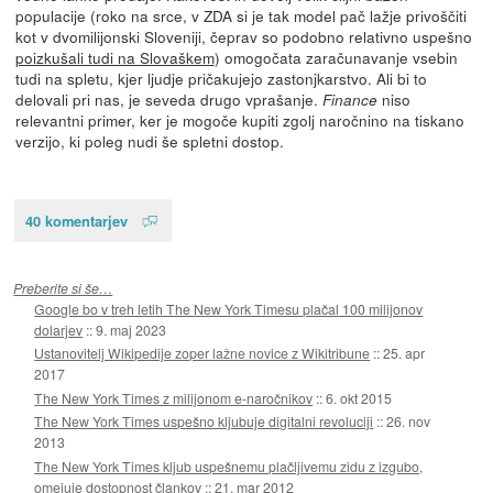
populacije (roko na srce, v ZDA si je tak model pač lažje privoščiti
kot v dvomilijonski Sloveniji, čeprav so podobno relativno uspešno
poizkušali tudi na Slovaškem
) omogočata zaračunavanje vsebin
tudi na spletu, kjer ljudje pričakujejo zastonjkarstvo. Ali bi to
delovali pri nas, je seveda drugo vprašanje.
niso
Finance
relevantni primer, ker je mogoče kupiti zgolj naročnino na tiskano
verzijo, ki poleg nudi še spletni dostop.
40 komentarjev
Preberite si še…
Google bo v treh letih The New York Timesu plačal 100 milijonov
dolarjev
::
9. maj 2023
Ustanovitelj Wikipedije zoper lažne novice z Wikitribune
::
25. apr
2017
The New York Times z milijonom e-naročnikov
::
6. okt 2015
The New York Times uspešno kljubuje digitalni revoluciji
::
26. nov
2013
The New York Times kljub uspešnemu plačljivemu zidu z izgubo,
omejuje dostopnost člankov
::
21. mar 2012