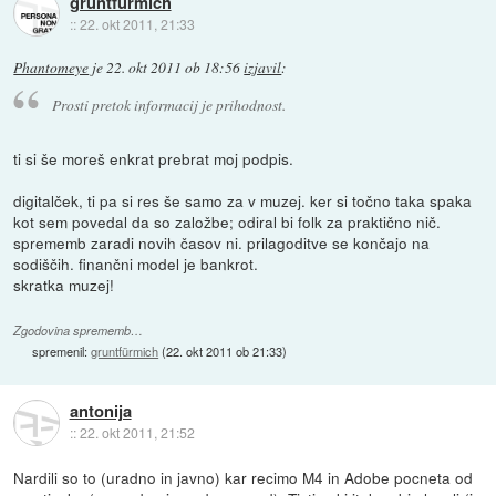
gruntfürmich
::
22. okt 2011, 21:33
Phantomeye
je
22. okt 2011 ob 18:56
izjavil
:
Prosti pretok informacij je prihodnost.
ti si še moreš enkrat prebrat moj podpis.
digitalček, ti pa si res še samo za v muzej. ker si točno taka spaka
kot sem povedal da so založbe; odiral bi folk za praktično nič.
sprememb zaradi novih časov ni. prilagoditve se končajo na
sodiščih. finančni model je bankrot.
skratka muzej!
Zgodovina sprememb…
spremenil:
gruntfürmich
(
22. okt 2011 ob 21:33
)
antonija
::
22. okt 2011, 21:52
Nardili so to (uradno in javno) kar recimo M4 in Adobe pocneta od