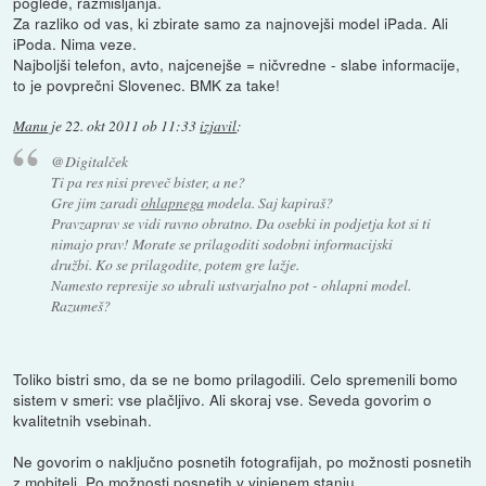
poglede, razmišljanja.
Za razliko od vas, ki zbirate samo za najnovejši model iPada. Ali
iPoda. Nima veze.
Najboljši telefon, avto, najcenejše = ničvredne - slabe informacije,
to je povprečni Slovenec. BMK za take!
Manu
je
22. okt 2011 ob 11:33
izjavil
:
@Digitalček
Ti pa res nisi preveč bister, a ne?
Gre jim zaradi
ohlapnega
modela. Saj kapiraš?
Pravzaprav se vidi ravno obratno. Da osebki in podjetja kot si ti
nimajo prav! Morate se prilagoditi sodobni informacijski
družbi. Ko se prilagodite, potem gre lažje.
Namesto represije so ubrali ustvarjalno pot - ohlapni model.
Razumeš?
Toliko bistri smo, da se ne bomo prilagodili. Celo spremenili bomo
sistem v smeri: vse plačljivo. Ali skoraj vse. Seveda govorim o
kvalitetnih vsebinah.
Ne govorim o naključno posnetih fotografijah, po možnosti posnetih
z mobiteli. Po možnosti posnetih v vinjenem stanju.