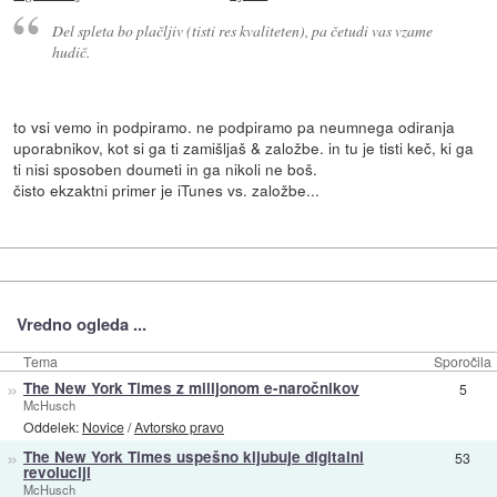
Del spleta bo plačljiv (tisti res kvaliteten), pa četudi vas vzame
hudič.
to vsi vemo in podpiramo. ne podpiramo pa neumnega odiranja
uporabnikov, kot si ga ti zamišljaš & založbe. in tu je tisti keč, ki ga
ti nisi sposoben doumeti in ga nikoli ne boš.
čisto ekzaktni primer je iTunes vs. založbe...
Vredno ogleda ...
Tema
Sporočila
»
The New York Times z milijonom e-naročnikov
5
McHusch
Oddelek:
Novice
/
Avtorsko pravo
»
The New York Times uspešno kljubuje digitalni
53
revoluciji
McHusch