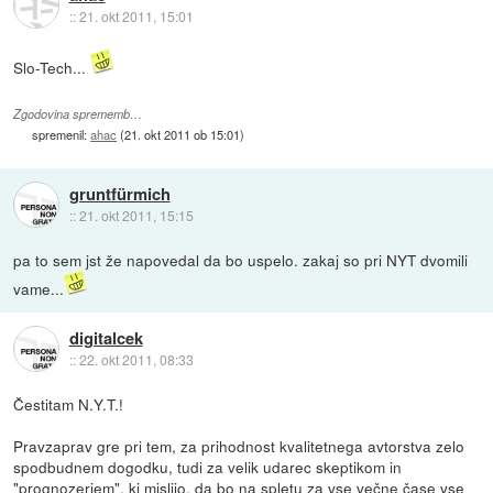
::
21. okt 2011, 15:01
Slo-Tech...
Zgodovina sprememb…
spremenil:
ahac
(
21. okt 2011 ob 15:01
)
gruntfürmich
::
21. okt 2011, 15:15
pa to sem jst že napovedal da bo uspelo. zakaj so pri NYT dvomili
vame...
digitalcek
::
22. okt 2011, 08:33
Čestitam N.Y.T.!
Pravzaprav gre pri tem, za prihodnost kvalitetnega avtorstva zelo
spodbudnem dogodku, tudi za velik udarec skeptikom in
"prognozerjem", ki mislijo, da bo na spletu za vse večne čase vse