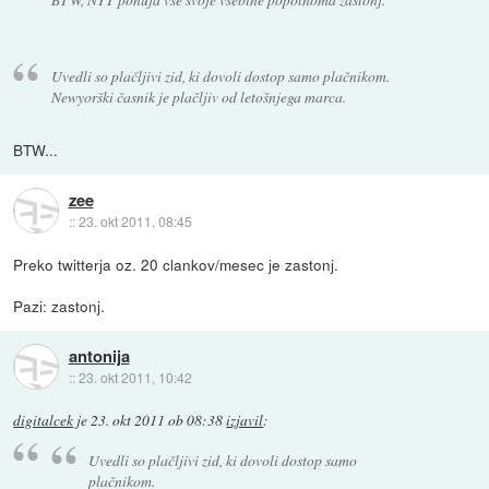
Uvedli so plačljivi zid, ki dovoli dostop samo plačnikom.
Newyorški časnik je plačljiv od letošnjega marca.
BTW...
zee
::
23. okt 2011, 08:45
Preko twitterja oz. 20 clankov/mesec je zastonj.
Pazi: zastonj.
antonija
::
23. okt 2011, 10:42
digitalcek
je
23. okt 2011 ob 08:38
izjavil
:
Uvedli so plačljivi zid, ki dovoli dostop samo
plačnikom.