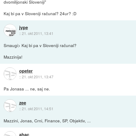
dvomilijonski Sloveniji"
Kaj bi pa v Sloveniji računal? 24ur? :D
jype
::
21. okt 2011, 13:41
Smaugi> Kaj bi pa v Sloveniji računal?
Mazzinija!
opeter
::
21. okt 2011, 13:47
Pa Jonasa ... ne, saj ne.
zee
::
21. okt 2011, 14:51
Mazzini, Jonas, Crni, Finance, SP, Objektiv, ...
ahac