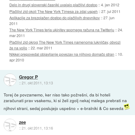
Delo in drugi slovenski časniki uvajajo plačljivi dostop
::
4. jan 2012
Plačljivi zid okoli The New York Timesa za zdaj uspeh
::
27. jul 2011
Aplikacije za brezplačen dostop do plačljivih dnevnikov
::
27. jun
2011
The New York Times terja ukinitev spornega računa na Twitterju
::
24.
mar 2011
Plačljivi zid okrog The New York Times namenoma luknjičav, obvozi
že na voljo
::
22. mar 2011
Nikkei prepovedal objavljanje povezav na njihovo domačo stran
::
10.
apr 2010
Gregor P
::
21. okt 2011, 13:13
Torej če povzamemo, ker niso tako požrešni, da bi hoteli
zaračunati prav vsakemu, ki si želi zgolj nekaj malega prebrati na
njihovi strani, sedaj poslujejo uspešno + e-bralniki & Co seveda
zee
::
21. okt 2011, 13:16