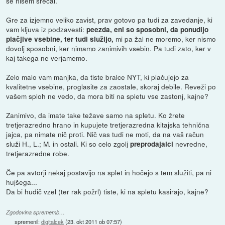
še nisem srečal.
Gre za izjemno veliko zavist, prav gotovo pa tudi za zavedanje, ki
vam kljuva iz podzavesti:
peezda, eni so sposobni, da ponudijo
mi pa žal ne moremo, ker nismo
plačjive vsebine, ter tudi služijo,
dovolj sposobni, ker nimamo zanimivih vsebin. Pa tudi zato, ker v
kaj takega ne verjamemo.
Zelo malo vam manjka, da tiste bralce NYT, ki plačujejo za
kvalitetne vsebine, proglasite za zaostale, skoraj debile. Reveži po
vašem sploh ne vedo, da mora biti na spletu vse zastonj, kajne?
Zanimivo, da imate take težave samo na spletu. Ko žrete
tretjerazredno hrano in kupujete tretjerazredna kitajska tehnična
jajca, pa nimate nič proti. Nič vas tudi ne moti, da na vaš račun
služi H., L.; M. in ostali. Ki so celo zgolj
nevredne,
preprodajalci
tretjerazredne robe.
Če pa avtorji nekaj postavijo na splet in hočejo s tem služiti, pa ni
hujšega...
Da bi hudič vzel (ter rak požrl) tiste, ki na spletu kasirajo, kajne?
Zgodovina sprememb…
spremenil:
digitalcek
(
23. okt 2011 ob 07:57
)