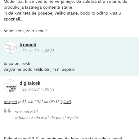
Modeli pa, ki še vedno ne verjamejo, da spletna stran stane, da
produkcija lastnega contenta stane,
in da kvaliteta še posebej veliko stane, bodo to očitno kmalu
spoznali...
Vesel sem, zelo vesel!
trnvpeti
::
22. okt 2011, 08:35
to so oni rekli
valjda ne bodo rekli, da jim ni uspelo
digitalcek
::
22. okt 2011, 08:39
trnvpeti
je
22. okt 2011 ob 08:35
izjavil
:
to so oni rekli
valjda ne bodo rekli, da jim ni uspelo
Spletni skeptik? Ki ne verjame, da kdo za kaj na spletu nekaj