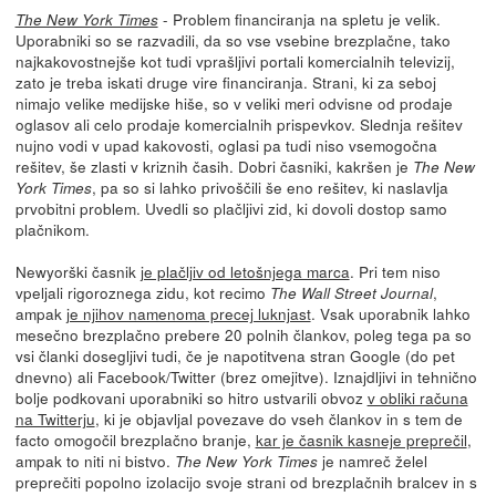
- Problem financiranja na spletu je velik.
The New York Times
Uporabniki so se razvadili, da so vse vsebine brezplačne, tako
najkakovostnejše kot tudi vprašljivi portali komercialnih televizij,
zato je treba iskati druge vire financiranja. Strani, ki za seboj
nimajo velike medijske hiše, so v veliki meri odvisne od prodaje
oglasov ali celo prodaje komercialnih prispevkov. Slednja rešitev
nujno vodi v upad kakovosti, oglasi pa tudi niso vsemogočna
rešitev, še zlasti v kriznih časih. Dobri časniki, kakršen je
The New
, pa so si lahko privoščili še eno rešitev, ki naslavlja
York Times
prvobitni problem. Uvedli so plačljivi zid, ki dovoli dostop samo
plačnikom.
Newyorški časnik
je plačljiv od letošnjega marca
. Pri tem niso
vpeljali rigoroznega zidu, kot recimo
,
The Wall Street Journal
ampak
je njihov namenoma precej luknjast
. Vsak uporabnik lahko
mesečno brezplačno prebere 20 polnih člankov, poleg tega pa so
vsi članki dosegljivi tudi, če je napotitvena stran Google (do pet
dnevno) ali Facebook/Twitter (brez omejitve). Iznajdljivi in tehnično
bolje podkovani uporabniki so hitro ustvarili obvoz
v obliki računa
na Twitterju
, ki je objavljal povezave do vseh člankov in s tem de
facto omogočil brezplačno branje,
kar je časnik kasneje preprečil
,
ampak to niti ni bistvo.
je namreč želel
The New York Times
preprečiti popolno izolacijo svoje strani od brezplačnih bralcev in s