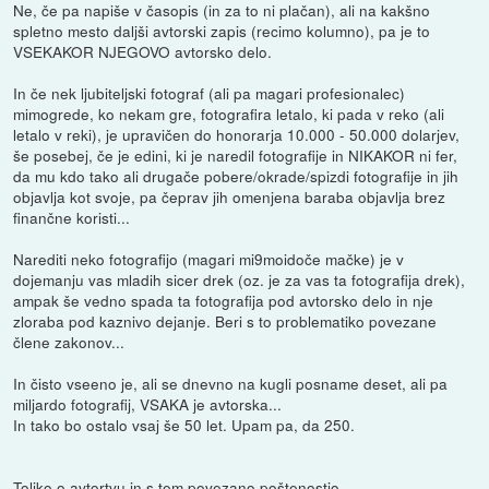
Ne, če pa napiše v časopis (in za to ni plačan), ali na kakšno
spletno mesto daljši avtorski zapis (recimo kolumno), pa je to
VSEKAKOR NJEGOVO avtorsko delo.
In če nek ljubiteljski fotograf (ali pa magari profesionalec)
mimogrede, ko nekam gre, fotografira letalo, ki pada v reko (ali
letalo v reki), je upravičen do honorarja 10.000 - 50.000 dolarjev,
še posebej, če je edini, ki je naredil fotografije in NIKAKOR ni fer,
da mu kdo tako ali drugače pobere/okrade/spizdi fotografije in jih
objavlja kot svoje, pa čeprav jih omenjena baraba objavlja brez
finančne koristi...
Narediti neko fotografijo (magari mi9moidoče mačke) je v
dojemanju vas mladih sicer drek (oz. je za vas ta fotografija drek),
ampak še vedno spada ta fotografija pod avtorsko delo in nje
zloraba pod kaznivo dejanje. Beri s to problematiko povezane
člene zakonov...
In čisto vseeno je, ali se dnevno na kugli posname deset, ali pa
miljardo fotografij, VSAKA je avtorska...
In tako bo ostalo vsaj še 50 let. Upam pa, da 250.
Toliko o avtortvu in s tem povezano poštenostjo.