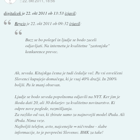
::
22. okt 2011, 18:56
digitalcek
je
22. okt 2011 ob 13:53
izjavil
:
Reycis
je
22. okt 2011 ob 09:32
izjavil
:
Buzz se bo polegel in ljudje se bodo zaceli
odjavljati. Na internetu je kvalitetne "zastonjske"
konkurence prevec.
Ah, seveda. Kitajskga česna je tudi čedalje več. Pa vsi osveščeni
Slovenci kupujejo domačega, ki je vsaj 40% dražji. In 200%
boljši. Pa še manj obsevan.
Ljudje se bodo seveda popolnoma odjavili na NYT. Ker jim je
škoda dati 20, ali 30 dolarjev za kvalitetno novinarstvo. Ki
odpre nove poglede, razmišljanja.
Za razliko od vas, ki zbirate samo za najnovejši model iPada. Ali
iPoda. Nima veze.
Najboljši telefon, avto, najcenejše = ničvredne - slabe
informacije, to je povprečni Slovenec. BMK za take!