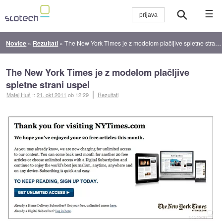
☰
Novice
»
Rezultati
»
The New York Times je z modelom plačljive spletne strani uspel
The New York Times je z modelom plačljive
spletne strani uspel
Matej Huš
::
21. okt 2011
ob 12:29
Rezultati