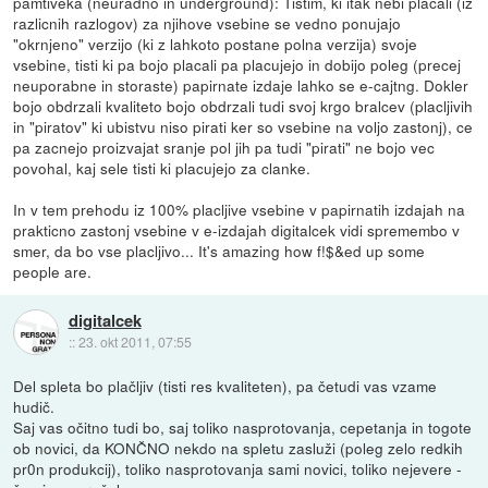
pamtiveka (neuradno in underground): Tistim, ki itak nebi placali (iz
razlicnih razlogov) za njihove vsebine se vedno ponujajo
"okrnjeno" verzijo (ki z lahkoto postane polna verzija) svoje
vsebine, tisti ki pa bojo placali pa placujejo in dobijo poleg (precej
neuporabne in storaste) papirnate izdaje lahko se e-cajtng. Dokler
bojo obdrzali kvaliteto bojo obdrzali tudi svoj krgo bralcev (placljivih
in "piratov" ki ubistvu niso pirati ker so vsebine na voljo zastonj), ce
pa zacnejo proizvajat sranje pol jih pa tudi "pirati" ne bojo vec
povohal, kaj sele tisti ki placujejo za clanke.
In v tem prehodu iz 100% placljive vsebine v papirnatih izdajah na
prakticno zastonj vsebine v e-izdajah digitalcek vidi spremembo v
smer, da bo vse placljivo... It's amazing how f!$&ed up some
people are.
digitalcek
::
23. okt 2011, 07:55
Del spleta bo plačljiv (tisti res kvaliteten), pa četudi vas vzame
hudič.
Saj vas očitno tudi bo, saj toliko nasprotovanja, cepetanja in togote
ob novici, da KONČNO nekdo na spletu zasluži (poleg zelo redkih
pr0n produkcij), toliko nasprotovanja sami novici, toliko nejevere -