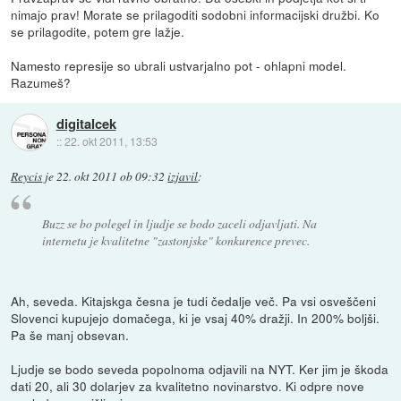
nimajo prav! Morate se prilagoditi sodobni informacijski družbi. Ko
se prilagodite, potem gre lažje.
Namesto represije so ubrali ustvarjalno pot - ohlapni model.
Razumeš?
digitalcek
::
22. okt 2011, 13:53
Reycis
je
22. okt 2011 ob 09:32
izjavil
:
Buzz se bo polegel in ljudje se bodo zaceli odjavljati. Na
internetu je kvalitetne "zastonjske" konkurence prevec.
Ah, seveda. Kitajskga česna je tudi čedalje več. Pa vsi osveščeni
Slovenci kupujejo domačega, ki je vsaj 40% dražji. In 200% boljši.
Pa še manj obsevan.
Ljudje se bodo seveda popolnoma odjavili na NYT. Ker jim je škoda
dati 20, ali 30 dolarjev za kvalitetno novinarstvo. Ki odpre nove