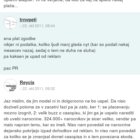
plača...
trnvpeti
::
22. okt 2011, 08:44
ena plat zgodbe
nikjer ni podatka, koliko ljudi manj gleda nyt (kar so podali nekaj
mesecev nazaj, sedaj o tem ne duha ne sluha)
pa kaksen je upad od reklam
pac PR
Reycis
::
22. okt 2011, 09:32
Jaz mislim, da jim model ni in dolgorocno ne bo uspel. Da niso
doziveli poloma ze v zacetni fazi pa je zato, ker 1: se placevanju
mozno izognit, 2: velik buzz o casopisu, ki jim ga je uspelo narediti
ob uvebi narocnine. 324.000+ narocnikov je sicer veliko, vendar pa
malo napram temu, kar so imeli. Niso nam povedali ce narocnine
dejansko pokrijejo izpad dohodkov od reklam. In niso nam povedali
za koliko se je zmanjsal domet casopisa in s tem povezana skoda.