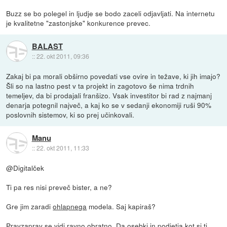
Buzz se bo polegel in ljudje se bodo zaceli odjavljati. Na internetu
je kvalitetne "zastonjske" konkurence prevec.
BALAST
::
22. okt 2011, 09:36
Zakaj bi pa morali obširno povedati vse ovire in težave, ki jih imajo?
Šli so na lastno pest v ta projekt in zagotovo še nima trdnih
temeljev, da bi prodajali franšizo. Vsak investitor bi rad z najmanj
denarja potegnil največ, a kaj ko se v sedanji ekonomiji ruši 90%
poslovnih sistemov, ki so prej učinkovali.
Manu
::
22. okt 2011, 11:33
@Digitalček
Ti pa res nisi preveč bister, a ne?
Gre jim zaradi
ohlapnega
modela. Saj kapiraš?
Pravzaprav se vidi ravno obratno. Da osebki in podjetja kot si ti