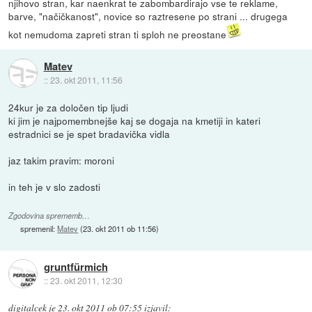
njihovo stran, kar naenkrat te zabombardirajo vse te reklame,
barve, "načičkanost", novice so raztresene po strani ... drugega
kot nemudoma zapreti stran ti sploh ne preostane
Matev
::
23. okt 2011, 11:56
24kur je za določen tip ljudi
ki jim je najpomembnejše kaj se dogaja na kmetiji in kateri
estradnici se je spet bradavička vidla
jaz takim pravim: moroni
in teh je v slo zadosti
Zgodovina sprememb…
spremenil:
Matev
(
23. okt 2011 ob 11:56
)
gruntfürmich
::
23. okt 2011, 12:30
digitalcek
je
23. okt 2011 ob 07:55
izjavil
: