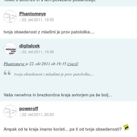
Phantomeye
::
22. okt 2011, 19:35
tvoja obsedenost z mladimi je prov patološka....
digitalcek
::
22. okt 2011, 19:38
Phantomeye
je
22. okt 2011 ob 19:35
izjavil
:
tvoja obsedenost z mladimi je prov patološka....
Vaša nenehna in brezkončna kraja avtorjem pa še bolj...
poweroff
::
22. okt 2011, 20:20
Ampak od te kraje imamo koristi... pa ti od tvoje obsedenosti?