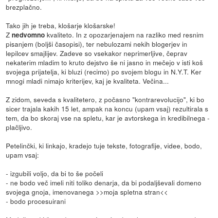
brezplačno.
Tako jih je treba, klošarje klošarske!
Z
kvaliteto. In z opozarjenajem na razliko med resnim
nedvomno
pisanjem (boljši časopisi), ter nebulozami nekih blogerjev in
lepilcev smajlijev. Zadeve so vsekakor neprimerljive, čeprav
nekaterim mladim to kruto dejstvo še ni jasno in mečejo v isti koš
svojega prijatelja, ki bluzi (recimo) po svojem blogu in N.Y.T. Ker
mnogi mladi nimajo kriterijev, kaj je kvaliteta. Večina...
Z zidom, seveda s kvalitetero, z počasno "kontrarevolucijo", ki bo
sicer trajala kakih 15 let, ampak na koncu (upam vsaj) rezultirala s
tem, da bo skoraj vse na spletu, kar je avtorskega in kredibilnega -
plačljivo.
Petelinčki, ki linkajo, kradejo tuje tekste, fotografije, videe, bodo,
upam vsaj:
- izgubili voljo, da bi to še počeli
- ne bodo več imeli niti toliko denarja, da bi podaljševali domeno
svojega gnoja, imenovanega >>moja spletna stran<<
- bodo procesuirani