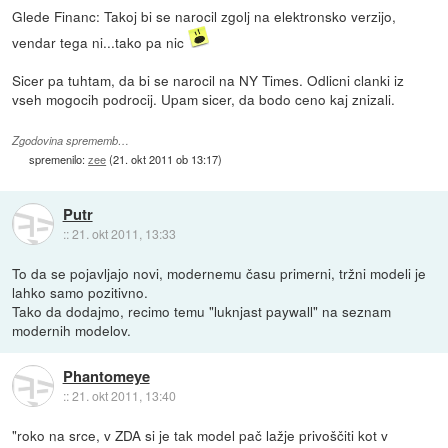
Glede Financ: Takoj bi se narocil zgolj na elektronsko verzijo,
vendar tega ni...tako pa nic
Sicer pa tuhtam, da bi se narocil na NY Times. Odlicni clanki iz
vseh mogocih podrocij. Upam sicer, da bodo ceno kaj znizali.
Zgodovina sprememb…
spremenilo:
zee
(
21. okt 2011 ob 13:17
)
Putr
::
21. okt 2011, 13:33
To da se pojavljajo novi, modernemu času primerni, tržni modeli je
lahko samo pozitivno.
Tako da dodajmo, recimo temu "luknjast paywall" na seznam
modernih modelov.
Phantomeye
::
21. okt 2011, 13:40
"roko na srce, v ZDA si je tak model pač lažje privoščiti kot v