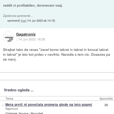
reddit ni profitabilen, domnevam vsaj.
Zgodovina sprememb…
spremenil:
kow
(
14. jun 2023 ob 14:15
)
Gagatronix
::
14. jun 2023, 18:26
Strajkat tako da reces "zacel bomo takrat in takrat in koncal takrat
in takrat" je isto kot prdec v nevihto. Naredis s tem nic. Dosezes pa
se manj.
Vredno ogleda ...
Tema
Sporočila
»
Meta prvič ni povečala prometa glede na leto poprej
38
Aggressor
Oddelek:
Novice
/
Rezultati