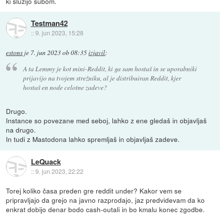
ki služijo subom.
Testman42
::
9. jun 2023, 15:28
estons
je
7. jun 2023 ob 08:35
izjavil
:
A ta Lemmy je kot mini-Reddit, ki ga sam hostaš in se uporabniki
prijavijo na tvojem strežniku, al je distribuiran Reddit, kjer
hostaš en node celotne zadeve?
Drugo.
Instance so povezane med seboj, lahko z ene gledaš in objavljaš
na drugo.
In tudi z Mastodona lahko spremljaš in objavljaš zadeve.
LeQuack
::
9. jun 2023, 22:22
Torej koliko časa preden gre reddit under? Kakor vem se
pripravljajo da grejo na javno razprodajo, jaz predvidevam da ko
enkrat dobijo denar bodo cash-outali in bo kmalu konec zgodbe.