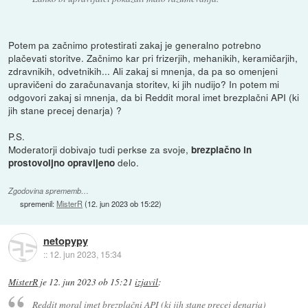
Potem pa začnimo protestirati zakaj je generalno potrebno
plačevati storitve. Začnimo kar pri frizerjih, mehanikih, keramičarjih,
zdravnikih, odvetnikih... Ali zakaj si mnenja, da pa so omenjeni
upravičeni do zaračunavanja storitev, ki jih nudijo? In potem mi
odgovori zakaj si mnenja, da bi Reddit moral imet brezplačni API (ki
jih stane precej denarja) ?
P.S.
Moderatorji dobivajo tudi perkse za svoje,
brezplačno in
delo.
prostovoljno opravljeno
Zgodovina sprememb…
spremenil:
MisterR
(
12. jun 2023 ob 15:22
)
netopypy
::
12. jun 2023, 15:34
MisterR
je
12. jun 2023 ob 15:21
izjavil
:
Reddit moral imet brezplačni API (ki jih stane precej denarja)