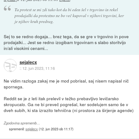
Ta protest se mi zdi tako kot da bi eden šel v trgovino in rekel
prodajalki da protestno ne bo več kupoval v njihovi trgovini, ker
je njihov kruh predrag.
Sej to se redno dogaja... brez tega, da se gre v trgovino in pove
prodajalki... Jest se redno izogibam trgovinam s slabo storitvijo
in/ali visokimi cenami...
sejalecx
::
12. jun 2023, 11:16
Ne vidim razloga zakaj me je mod pobrisal, saj nisem napisal nič
spornega.
Reddit se je z leti itak prelevil v težko prebavljivo levičarsko
skropucalo. Ga ne bi preveč pogrešal, ker sodelujem samo še v
dveh subih, ki sta izrazito tehnična (ni prostora za širjenje agende)
Zgodovina sprememb…
spremenil:
sejalecx
(
12. jun 2023 ob 11:17
)