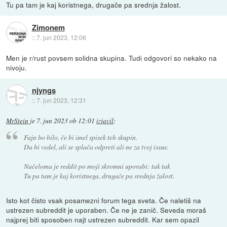
Tu pa tam je kaj koristnega, drugače pa srednja žalost.
Zimonem
::
7. jun 2023, 12:06
Men je r/rust povsem solidna skupina. Tudi odgovori so nekako na
nivoju.
njyngs
::
7. jun 2023, 12:31
MrStein
je
7. jun 2023 ob 12:01
izjavil
:
Fajn bo bilo, če bi imel spisek teh skupin.
Da bi vedel, ali se splača odpreti ali ne za tvoj issue.
Načeloma je reddit po moji skromni uporabi: tak tak
Tu pa tam je kaj koristnega, drugače pa srednja žalost.
Isto kot čisto vsak posamezni forum tega sveta. Če naletiš na
ustrezen subreddit je uporaben. Če ne je zanič. Seveda moraš
najprej biti sposoben najt ustrezen subreddit. Kar sem opazil