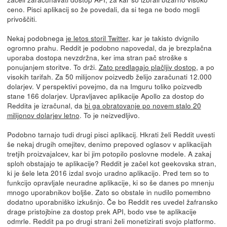
ceno. Pisci aplikacij so že povedali, da si tega ne bodo mogli
privoščiti.
Nekaj podobnega
je letos storil Twitter
, kar je takisto dvignilo
ogromno prahu. Reddit je podobno napovedal, da je brezplačna
uporaba dostopa nevzdržna, ker ima stran pač stroške s
ponujanjem storitve. To drži.
Zato predlagajo plačljiv dostop
, a po
visokih tarifah. Za 50 milijonov poizvedb želijo zaračunati 12.000
dolarjev. V perspektivi povejmo, da na Imguru toliko poizvedb
stane 166 dolarjev. Upravljavec aplikacije Apollo za dostop do
Reddita je izračunal, da
bi ga obratovanje po novem stalo 20
milijonov dolarjev letno
. To je neizvedljivo.
Podobno tarnajo tudi drugi pisci aplikacij. Hkrati želi Reddit uvesti
še nekaj drugih omejitev, denimo prepoved oglasov v aplikacijah
tretjih proizvajalcev, kar bi jim potopilo poslovne modele. A zakaj
sploh obstajajo te aplikacije? Reddit je začel kot geekovska stran,
ki je šele leta 2016 izdal svojo uradno aplikacijo. Pred tem so to
funkcijo opravljale neuradne aplikacije, ki so še danes po mnenju
mnogo uporabnikov boljše. Zato so obstale in nudilo pomembno
dodatno uporabniško izkušnjo. Če bo Reddit res uvedel žafransko
drage pristojbine za dostop prek API, bodo vse te aplikacije
odmrle. Reddit pa po drugi strani želi monetizirati svojo platformo.