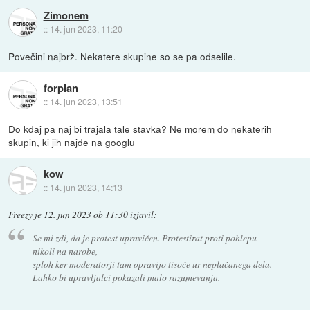
Zimonem
::
14. jun 2023, 11:20
Povečini najbrž. Nekatere skupine so se pa odselile.
forplan
::
14. jun 2023, 13:51
Do kdaj pa naj bi trajala tale stavka? Ne morem do nekaterih
skupin, ki jih najde na googlu
kow
::
14. jun 2023, 14:13
Freezy
je
12. jun 2023 ob 11:30
izjavil
:
Se mi zdi, da je protest upravičen. Protestirat proti pohlepu
nikoli na narobe,
sploh ker moderatorji tam opravijo tisoče ur neplačanega dela.
Lahko bi upravljalci pokazali malo razumevanja.