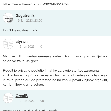
https://www.theverge.com/2023/6/8/23754...
Gagatronix
::
9. jun 2023, 23:50
Don't know, don't care.
styrian
::
12. jun 2023, 11:01
Meni se zdi to izredno neumen protest. A kdo razen par razvijalcev
sploh ve zakaj se gre?
Reddit je privatno podjetje in lahko za svoje storitve zaračuna
kolikor hoče. Ta protest se mi zdi tako kot da bi eden šel v trgovino
in rekel prodajalki da protestno ne bo več kupoval v njihovi trgovini,
ker je njihov kruh predrag.
GregiB
::
12. jun 2023, 11:08
styrian
je
12. jun 2023 ob 11:01
izjavil
: