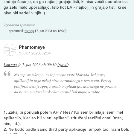
zadnje čase je, da ga najbolj grajajo tisti, ki niso vešči uporabe oz.
ga zelo malo uporabljajo. Isto kot EV - najbolj jih grajajo tisti, ki še
niso niti sedeli v njih ;)
Zgodovina sprememb…
spremenil:
njyngs
(
7. jun 2023 ob 12:32
)
Phantomeye
::
8. jun 2023, 02:54
Lonsarg
je
7. jun 2023 ob 09:30
izjavil
:
No ceprav iskreno, to je pac ene vrste blokada 3rd party
aplikacij in to je nekaj cisto normalnega v tem svetu. Precej
platform deluje zgolj z uradno aplikacijo, nobenega ne poznam
da bi recimo facebook chat uporabljal mimo uradne...
1. Zakaj bi ponujali potem API? Res? Ko sem bil mlajši sem imel
aplikacijo, kjer so bili v eni aplikaciji združeni različni chati (msn,
aim, itd.).
2. Ne bodo padle samo third party aplikacije, ampak tudi razni boti,