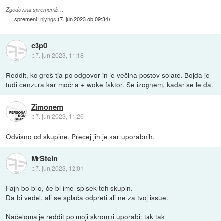
Zgodovina sprememb…
spremenil:
njyngs
(
7. jun 2023 ob 09:34
)
c3p0
::
7. jun 2023, 11:18
Reddit, ko greš tja po odgovor in je večina postov solate. Bojda je
tudi cenzura kar močna + woke faktor. Se izognem, kadar se le da.
Zimonem
::
7. jun 2023, 11:26
Odvisno od skupine. Precej jih je kar uporabnih.
MrStein
::
7. jun 2023, 12:01
Fajn bo bilo, če bi imel spisek teh skupin.
Da bi vedel, ali se splača odpreti ali ne za tvoj issue.
Načeloma je reddit po moji skromni uporabi: tak tak