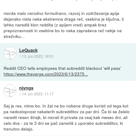
morda malo nerodno formulirano, razvoj in vzdrževanja apija
dejansko nista neka ekstremna draga reč, vsebina je ključna, ti
lahko narediš klon reddita (z apijem vred) ampak brez
prepoznavnosti in vsebine bo to neka zaprašena reč nekje na
strežniku...
LeQuack
::
13. jun 2023, 19:51
Reddit CEO tells employees that subreddit blackout 'will pass'
https://www.theverge.com/2023/6/13/2375...
njyngs
::
14. jun 2023, 11:17
Saj je res, mimo bo. In žal ne bo nobene druge koristi od tega kot
pa nedostopnost nekaterih subredditov za par dni. Če bi se želelo
naredit resen štrajk, bi morali iti private za vsaj kak mesec dni, ali
celo dva - za te 3 dni se pač zamotiš z uporabo subredditov, ki
trenutno delajo.