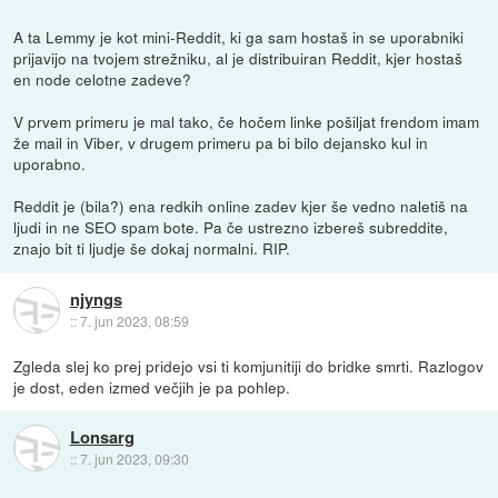
A ta Lemmy je kot mini-Reddit, ki ga sam hostaš in se uporabniki
prijavijo na tvojem strežniku, al je distribuiran Reddit, kjer hostaš
en node celotne zadeve?
V prvem primeru je mal tako, če hočem linke pošiljat frendom imam
že mail in Viber, v drugem primeru pa bi bilo dejansko kul in
uporabno.
Reddit je (bila?) ena redkih online zadev kjer še vedno naletiš na
ljudi in ne SEO spam bote. Pa če ustrezno izbereš subreddite,
znajo bit ti ljudje še dokaj normalni. RIP.
njyngs
::
7. jun 2023, 08:59
Zgleda slej ko prej pridejo vsi ti komjunitiji do bridke smrti. Razlogov
je dost, eden izmed večjih je pa pohlep.
Lonsarg
::
7. jun 2023, 09:30