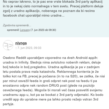
No ceprav iskreno, to je pac ene vrste blokada 3rd party aplikacij
in to je nekaj cisto normalnega v tem svetu. Precej platform deluje
zgolj z uradno aplikacijo, nobenega ne poznam da bi recimo
facebook chat uporabljal mimo uradne...
Zgodovina sprememb…
spremenil:
Lonsarg
(
7. jun 2023 ob 09:30
)
njyngs
::
7. jun 2023, 09:33
Osebno Reddit uporabljam vzporedno na dveh Android appih:
uradna in Infinity. Slednja nima avtolutno nobenih reklam, deluje
bolj tekoče in bolj pregledno. Uradna aplikacija je pa v zadnjem
letu postala prava mala katastrofa. Reklamnega kontenta je že
toliko kot na FB, precej je počasna (in to na S20), se zatika, če nisi
par minut osvežil feeda in greš odpret nek post na feedu ti pa
enostavno odpre nek random DRUG post (glede na pozicijo
osveženega feeda). Mogoče bi morali več časa posvetiti svojemu
uradnemu app-u, kot pa se bockat z 3rd party odjemalci. Ko bodo
uredili app do uprabne mere pa lahko prosto režejo vstran 3rd
partyje.