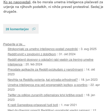
Ko so napovedali
, da bo morala umetna inteligenca plačevati za
urjenje na njihovih podatkih, ni nihče preveč protestiral. Sedaj je
drugače.
28 komentarjev
Preberite si še…
Strokovnjaki za umetno inteligenco postali zvezdniki
::
3. avg 2025
Reddit prvič v zgodovini z dobičkom
::
31. okt 2024
Reddit sklenil dogovor o odplačni rabi vsebin za trening umetne
inteligence
::
20. feb 2024
Preostale aplikacije za Reddit poizkušajo z naročninami
::
14. okt
2023
Nevihta na Redditu pojenja, kaj prinaša prihodnost?
::
18. jun 2023
Umetna inteligenca zna več programskih jezikov, a površno
::
22. apr
2023
Twitter za odklop zunanjih odjemalcev krivi kršitve pravil
::
18. jan
2023
K rasti Gamestopa prispevali tudi boti
::
1. mar 2021
Med družbenimi omrežji Redditovi uporabniki vredni najmanj
::
12.