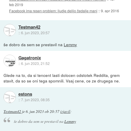
feb 2019
Facebook ima resen problem: ljudje delijo čedalje manj
::
9. apr 2016
Testman42
::
6. jun 2023, 20:57
še dobro da sem se prestavil na
Lemmy
Gagatronix
::
6. jun 2023, 21:52
Glede na to, da si tencent lasti dolocen odstotek Reddita, grem
stavit, da so se oni tega spomnili. Vsaj cene, ce ze drugega ne.
estons
::
7. jun 2023, 08:35
Testman42
je
6. jun 2023 ob 20:57
izjavil
:
še dobro da sem se prestavil na
Lemmy