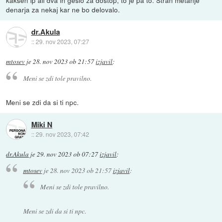
kakšen ip ali dva in geslo za dostop, to je pa to. Stran metanje
denarja za nekaj kar ne bo delovalo.
dr.Akula
::
29. nov 2023, 07:27
mtosev
je
28. nov 2023 ob 21:57
izjavil
:
Meni se zdi tole pravilno.
Meni se zdi da si ti npc.
Miki N
::
29. nov 2023, 07:42
dr.Akula
je
29. nov 2023 ob 07:27
izjavil
:
mtosev
je
28. nov 2023 ob 21:57
izjavil
:
Meni se zdi tole pravilno.
Meni se zdi da si ti npc.