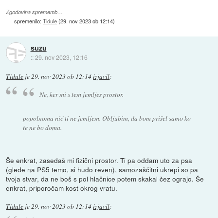
Zgodovina sprememb…
spremenilo:
Tidule
(
29. nov 2023 ob 12:14
)
suzu
::
29. nov 2023, 12:16
Tidule
je
29. nov 2023 ob 12:14
izjavil
:
Ne, ker mi s tem jemljes prostor.
popolnoma nič ti ne jemljem. Obljubim, da bom prišel samo ko
te ne bo doma.
Še enkrat, zasedaš mi fizični prostor. Ti pa oddam uto za psa
(glede na PS5 temo, si hudo reven), samozaščitni ukrepi so pa
tvoja stvar, da ne boš s pol hlačnice potem skakal čez ograjo. Še
enkrat, priporočam kost okrog vratu.
Tidule
je
29. nov 2023 ob 12:14
izjavil
: