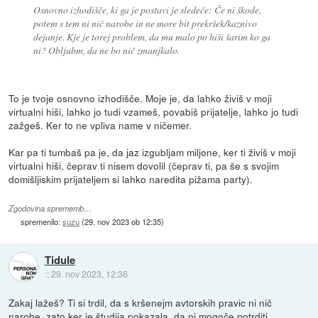
Osnovno izhodišče, ki ga je postavi je sledeče: Če ni škode,
potem s tem ni nič narobe in ne more bit prekršek/kaznivo
dejanje. Kje je torej problem, da mu malo po hiši šarim ko ga
ni? Obljubm, da ne bo nič zmanjkalo.
To je tvoje osnovno izhodišče. Moje je, da lahko živiš v moji
virtualni hiši, lahko jo tudi vzameš, povabiš prijatelje, lahko jo tudi
zažgeš. Ker to ne vpliva name v ničemer.
Kar pa ti tumbaš pa je, da jaz izgubljam miljone, ker ti živiš v moji
virtualni hiši, čeprav ti nisem dovolil (čeprav ti, pa še s svojim
domišljiskim prijateljem si lahko naredita pižama party).
Zgodovina sprememb…
spremenilo:
suzu
(
29. nov 2023 ob 12:35
)
Tidule
::
29. nov 2023, 12:36
Zakaj lažeš? Ti si trdil, da s kršenejm avtorskih pravic ni nič
narobe, zato ker je študija pokazala, da ni mogoče potrditi