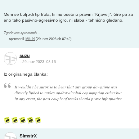
Meni se bolj zdi tip trola, ki mu osebno pravim "Krjavelj". Gre pa za
eno tako pasivno-agresivno igro, ni slaba - tehnično gledano.
Zgodovina sprememb…
spremenil:
Miki N
(
29. nov 2023 ob 07:42
)
suzu
::
29. nov 2023, 08:16
Iz originalnega članka:
It wouldn’t be surprise to hear that any group downtime was
directly linked to turkey and/or alcohol consumption either but
in any event, the next couple of weeks should prove informative.
SimstrX