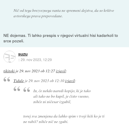
Nič od tega brezveznega ranta ne spremeni dejstva, da so kršitve
avtorskega prava prepovedane.
NE dojemas. Ti lahko prespis v njegovi virtualni hisi kadarkoli to
srce pozeli.
suzu
::
29. nov 2023, 12:29
tikitoki
je
29. nov 2023 ob 12:27
izjavil
:
Tidule
je
29. nov 2023 ob 12:10
izjavil
:
In, če nekdo naredi kopijo, ki je tako
ali tako ne bo kupil, je čisto vseeno,
nihče ni ničesar izgubil,
torej sva zmenjena da lahko spim v tvoji hiši ko je ti
ne rabiš? nihče nič ne zgubi.