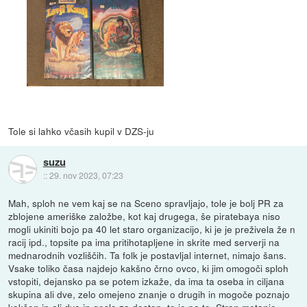
Tole si lahko včasih kupil v DZS-ju
suzu
::
29. nov 2023, 07:23
Mah, sploh ne vem kaj se na Sceno spravljajo, tole je bolj PR za
zblojene ameriške založbe, kot kaj drugega, še piratebaya niso
mogli ukiniti bojo pa 40 let staro organizacijo, ki je je preživela že n
racij ipd., topsite pa ima pritihotapljene in skrite med serverji na
mednarodnih vozliščih. Ta folk je postavljal internet, nimajo šans.
Vsake toliko časa najdejo kakšno črno ovco, ki jim omogoči sploh
vstopiti, dejansko pa se potem izkaže, da ima ta oseba in ciljana
skupina ali dve, zelo omejeno znanje o drugih in mogoče poznajo