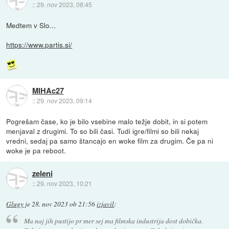
::
29. nov 2023, 08:45
Medtem v Slo...
https://www.partis.si/
MIHAc27
::
29. nov 2023, 09:14
Pogrešam čase, ko je bilo vsebine malo težje dobit, in si potem
menjaval z drugimi. To so bili časi. Tudi igre/filmi so bili nekaj
vredni, sedaj pa samo štancajo en woke film za drugim. Če pa ni
woke je pa reboot.
zeleni
::
29. nov 2023, 10:21
Glugy
je
28. nov 2023 ob 21:56
izjavil
:
Ma naj jih pustijo pr mer sej ma filmska industrija dost dobička.