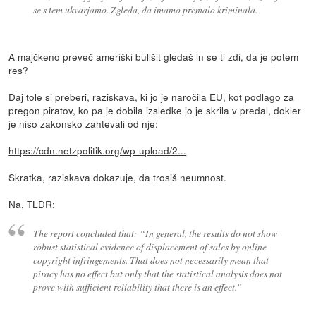
se s tem ukvarjamo. Zgleda, da imamo premalo kriminala.
A majčkeno preveč ameriški bullšit gledaš in se ti zdi, da je potem
res?
Daj tole si preberi, raziskava, ki jo je naročila EU, kot podlago za
pregon piratov, ko pa je dobila izsledke jo je skrila v predal, dokler
je niso zakonsko zahtevali od nje:
https://cdn.netzpolitik.org/wp-upload/2...
Skratka, raziskava dokazuje, da trosiš neumnost.
Na, TLDR:
The report concluded that: “In general, the results do not show
robust statistical evidence of displacement of sales by online
copyright infringements. That does not necessarily mean that
piracy has no effect but only that the statistical analysis does not
prove with sufficient reliability that there is an effect.”