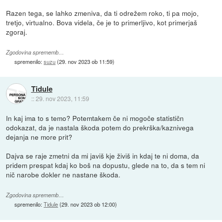
Razen tega, se lahko zmeniva, da ti odrežem roko, ti pa mojo,
tretjo, virtualno. Bova videla, če je to primerljivo, kot primerjaš
zgoraj.
Zgodovina sprememb…
spremenilo:
suzu
(
29. nov 2023 ob 11:59
)
Tidule
::
29. nov 2023, 11:59
In kaj ima to s temo? Potemtakem če ni mogoče statističn
odokazat, da je nastala škoda potem do prekrška/kaznivega
dejanja ne more prit?
Dajva se raje zmetni da mi javiš kje živiš in kdaj te ni doma, da
pridem prespat kdaj ko boš na dopustu, glede na to, da s tem ni
nič narobe dokler ne nastane škoda.
Zgodovina sprememb…
spremenilo:
Tidule
(
29. nov 2023 ob 12:00
)