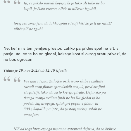
In, če nekdo naredi kopijo, ki je tako ali tako ne bo
kupil, je čisto vseeno, nihče ni ničesar izgubil,
torej sva zmenjena da lahko spim v tvoji hiši ko je ti ne rabiš?
nihče nič ne zgubi.
Ne, ker mi s tem jemljes prostor. Lahko pa prides spat na vrt, v
pasjo uto, ce te bo on gledal, kaksno kost si okrog vratu privezi, da
ne bos ogrozen.
Tidule
je
29. nov 2023 ob 12:10
izjavil
:
Vse ima s temo. Založbe prikrivajo slabe rezultate
zaradi crap filmov (previsokih cen,...), pred svojimi
vlagatelji, tako, da za to krivijo pirate. Dejansko pa
tistega sranja večina ljudi ne bo šla gledat in bo
počela kaj drugega, sploh pri poplavi filmov in
300+ kanalih na iptv., da zastonj vsebin sploh ne
omenjam.
Nič od tega brezveznega ranta ne spremeni dejstva, da so kršitve