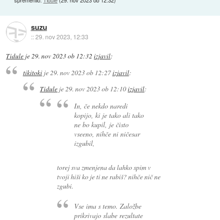
spremenilo:
Tidule
(
29. nov 2023 ob 12:32
)
suzu
::
29. nov 2023, 12:33
Tidule
je
29. nov 2023 ob 12:32
izjavil
:
tikitoki
je
29. nov 2023 ob 12:27
izjavil
:
Tidule
je
29. nov 2023 ob 12:10
izjavil
:
In, če nekdo naredi
kopijo, ki je tako ali tako
ne bo kupil, je čisto
vseeno, nihče ni ničesar
izgubil,
torej sva zmenjena da lahko spim v
tvoji hiši ko je ti ne rabiš? nihče nič ne
zgubi.
Vse ima s temo. Založbe
prikrivajo slabe rezultate