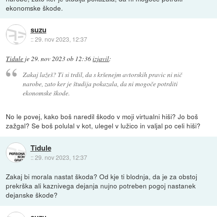
ekonomske škode.
suzu
::
29. nov 2023, 12:37
Tidule
je
29. nov 2023 ob 12:36
izjavil
:
Zakaj lažeš? Ti si trdil, da s kršenejm avtorskih pravic ni nič
narobe, zato ker je študija pokazala, da ni mogoče potrditi
ekonomske škode.
No le povej, kako boš naredil škodo v moji virtualni hiši? Jo boš
zažgal? Se boš polulal v kot, ulegel v lužico in valjal po celi hiši?
Tidule
::
29. nov 2023, 12:37
Zakaj bi morala nastat škoda? Od kje ti blodnja, da je za obstoj
prekrška ali kaznivega dejanja nujno potreben pogoj nastanek
dejanske škode?
suzu