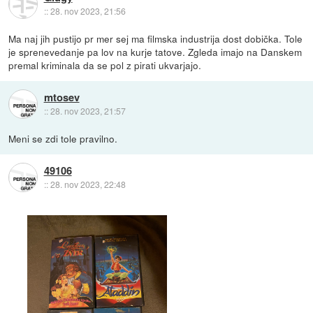
::
28. nov 2023, 21:56
Ma naj jih pustijo pr mer sej ma filmska industrija dost dobička. Tole
je sprenevedanje pa lov na kurje tatove. Zgleda imajo na Danskem
premal kriminala da se pol z pirati ukvarjajo.
mtosev
::
28. nov 2023, 21:57
Meni se zdi tole pravilno.
49106
::
28. nov 2023, 22:48