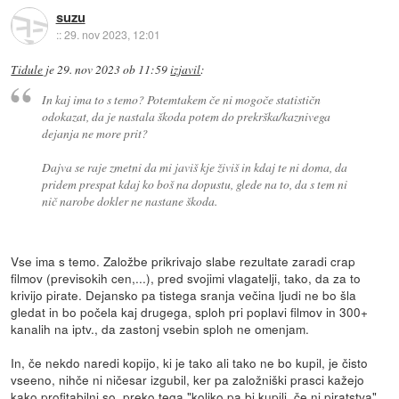
suzu
::
29. nov 2023, 12:01
Tidule
je
29. nov 2023 ob 11:59
izjavil
:
In kaj ima to s temo? Potemtakem če ni mogoče statističn
odokazat, da je nastala škoda potem do prekrška/kaznivega
dejanja ne more prit?
Dajva se raje zmetni da mi javiš kje živiš in kdaj te ni doma, da
pridem prespat kdaj ko boš na dopustu, glede na to, da s tem ni
nič narobe dokler ne nastane škoda.
Vse ima s temo. Založbe prikrivajo slabe rezultate zaradi crap
filmov (previsokih cen,...), pred svojimi vlagatelji, tako, da za to
krivijo pirate. Dejansko pa tistega sranja večina ljudi ne bo šla
gledat in bo počela kaj drugega, sploh pri poplavi filmov in 300+
kanalih na iptv., da zastonj vsebin sploh ne omenjam.
In, če nekdo naredi kopijo, ki je tako ali tako ne bo kupil, je čisto
vseeno, nihče ni ničesar izgubil, ker pa založniški prasci kažejo
kako profitabilni so, preko tega "koliko pa bi kupili, če ni piratstva"