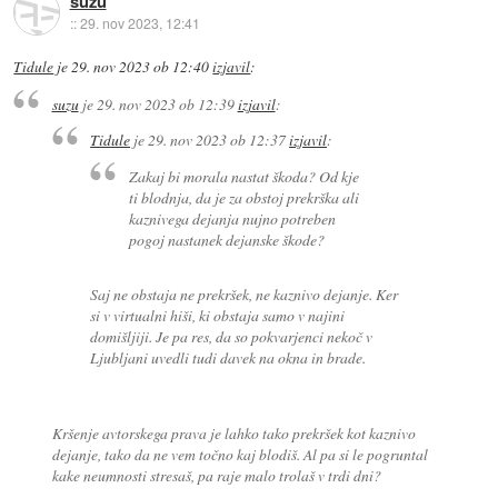
suzu
::
29. nov 2023, 12:41
Tidule
je
29. nov 2023 ob 12:40
izjavil
:
suzu
je
29. nov 2023 ob 12:39
izjavil
:
Tidule
je
29. nov 2023 ob 12:37
izjavil
:
Zakaj bi morala nastat škoda? Od kje
ti blodnja, da je za obstoj prekrška ali
kaznivega dejanja nujno potreben
pogoj nastanek dejanske škode?
Saj ne obstaja ne prekršek, ne kaznivo dejanje. Ker
si v virtualni hiši, ki obstaja samo v najini
domišljiji. Je pa res, da so pokvarjenci nekoč v
Ljubljani uvedli tudi davek na okna in brade.
Kršenje avtorskega prava je lahko tako prekršek kot kaznivo
dejanje, tako da ne vem točno kaj blodiš. Al pa si le pogruntal
kake neumnosti stresaš, pa raje malo trolaš v trdi dni?