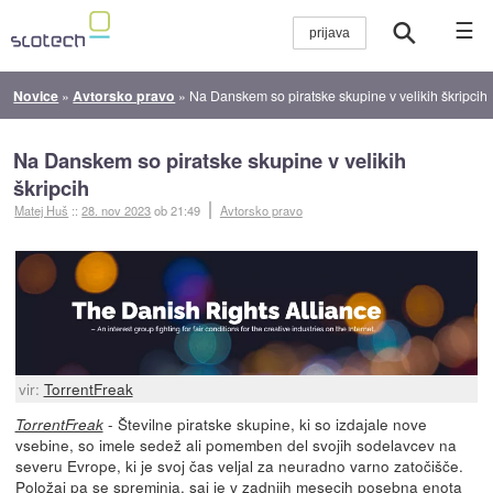
☰
Novice
»
Avtorsko pravo
»
Na Danskem so piratske skupine v velikih škripcih
Na Danskem so piratske skupine v velikih
škripcih
Matej Huš
::
28. nov 2023
ob 21:49
Avtorsko pravo
vir:
TorrentFreak
- Številne piratske skupine, ki so izdajale nove
TorrentFreak
vsebine, so imele sedež ali pomemben del svojih sodelavcev na
severu Evrope, ki je svoj čas veljal za neuradno varno zatočišče.
Položaj pa se spreminja, saj je v zadnjih mesecih posebna enota