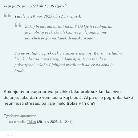
suzu
je
29. nov 2023 ob 12:39
izjavil
:
Tidule
je
29. nov 2023 ob 12:37
izjavil
:
Zakaj bi morala nastat škoda? Od kje ti blodnja, da
je za obstoj prekrška ali kaznivega dejanja nujno
potreben pogoj nastanek dejanske škode?
Saj ne obstaja ne prekršek, ne kaznivo dejanje. Ker si v virtualni
hiši, ki obstaja samo v najini domišljiji. Je pa res, da so
pokvarjenci nekoč v Ljubljani uvedli tudi davek na okna in
brade.
Kršenje avtorskega prava je lahko tako prekršek kot kaznivo
dejanje, tako da ne vem točno kaj blodiš. Al pa si le pogruntal kake
neumnosti stresaš, pa raje malo trolaš v tri dni?
Zgodovina sprememb…
spremenilo:
Tidule
(
29. nov 2023 ob 12:41
)