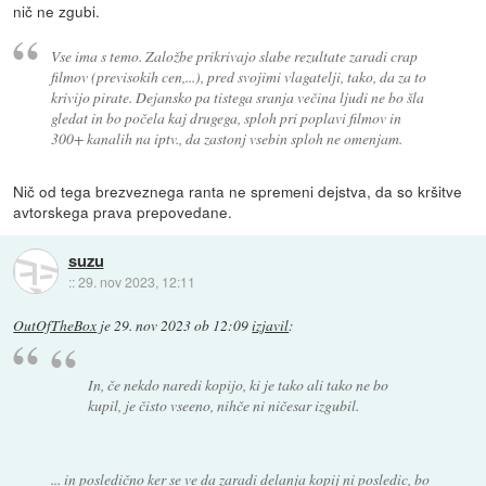
nič ne zgubi.
Vse ima s temo. Založbe prikrivajo slabe rezultate zaradi crap
filmov (previsokih cen,...), pred svojimi vlagatelji, tako, da za to
krivijo pirate. Dejansko pa tistega sranja večina ljudi ne bo šla
gledat in bo počela kaj drugega, sploh pri poplavi filmov in
300+ kanalih na iptv., da zastonj vsebin sploh ne omenjam.
Nič od tega brezveznega ranta ne spremeni dejstva, da so kršitve
avtorskega prava prepovedane.
suzu
::
29. nov 2023, 12:11
OutOfTheBox
je
29. nov 2023 ob 12:09
izjavil
:
In, če nekdo naredi kopijo, ki je tako ali tako ne bo
kupil, je čisto vseeno, nihče ni ničesar izgubil.
... in posledično ker se ve da zaradi delanja kopij ni posledic, bo