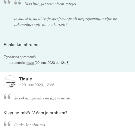
Niso bile, jaz tega nisem sprejel.
in kdo si ti, da bi tvoje sprejemanje ali nesprejemanje veljavne
zakonodaje vplivala na karkoli?
Enako kot obratno.
Zgodovina sprememb…
spremenilo:
suzu
(
29. nov 2023 ob 12:18
)
Tidule
::
29. nov 2023, 12:26
Še enkrat, zasedaš mi fizični prostor.
Ki ga ne rabiš. V čem je problem?
Enako kot obratno.