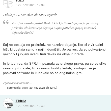
::
29. nov 2023, 12:39
Tidule
je
29. nov 2023 ob 12:37
izjavil
:
Zakaj bi morala nastat škoda? Od kje ti blodnja, da je za obstoj
prekrška ali kaznivega dejanja nujno potreben pogoj nastanek
dejanske škode?
Saj ne obstaja ne prekršek, ne kaznivo dejanje. Ker si v virtualni
hiši, ki obstaja samo v najini domišljiji. Je pa res, da so pokvarjenci
nekoč v Ljubljani uvedli tudi davek na okna in brade.
In je tudi res, da SFRJ ni poznala avtorskega prava, pa so se slike
vseeno prodajale, filmi vseeno hodili gledati, prodajalo se je
poslovni software in kupovale so se originalne igre.
Zgodovina sprememb…
spremenilo:
suzu
(
29. nov 2023 ob 12:40
)
Tidule
::
29. nov 2023, 12:40