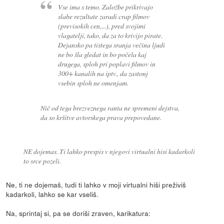
Vse ima s temo. Založbe prikrivajo
slabe rezultate zaradi crap filmov
(previsokih cen,...), pred svojimi
vlagatelji, tako, da za to krivijo pirate.
Dejansko pa tistega sranja večina ljudi
ne bo šla gledat in bo počela kaj
drugega, sploh pri poplavi filmov in
300+ kanalih na iptv., da zastonj
vsebin sploh ne omenjam.
Nič od tega brezveznega ranta ne spremeni dejstva,
da so kršitve avtorskega prava prepovedane.
NE dojemas. Ti lahko prespis v njegovi virtualni hisi kadarkoli
to srce pozeli.
Ne, ti ne dojemaš, tudi ti lahko v moji virtualni hiši preživiš
kadarkoli, lahko se kar vseliš.
Na, sprintaj si, pa se doriši zraven, karikatura: