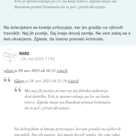
Tole je sprenevedanje pa lov na kurje tatove. Zgleda imajo na
Danskem premal kriminala da se pol z pirati ukvarjajo.
Na dolenjskem se kmetje pritozujejo, ker jim gradijo na njihovih
travnikih. Naj jih pustijo. Saj imajo dovolj zemlje. Ne vem zakaj se s
tem ukvarjamo. Zgleda, da imamo premalo kriminala.
suzu
::
29. nov 2023, 11:52
zeleni
je
29. nov 2023 ob 10:21
izjavil
:
Glugy
je
28. nov 2023 ob 21:56
izjavil
:
Ma naj jih pustijo pr mer sej ma filmska industrija
dost dobička. Tole je sprenevedanje pa lov na kurje
tatove. Zgleda imajo na Danskem premal kriminala
da se pol z pirati ukvarjajo.
Na dolenjskem se kmetje pritozujejo, ker jim gradijo na njihovih
travnikih. Naj jih pustijo. Saj imajo dovolj zemlje. Ne vem zakaj