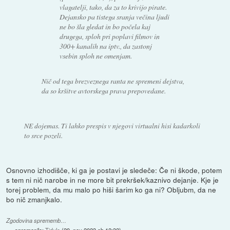
vlagatelji, tako, da za to krivijo pirate.
Dejansko pa tistega sranja večina ljudi
ne bo šla gledat in bo počela kaj
drugega, sploh pri poplavi filmov in
300+ kanalih na iptv., da zastonj
vsebin sploh ne omenjam.
Nič od tega brezveznega ranta ne spremeni dejstva,
da so kršitve avtorskega prava prepovedane.
NE dojemas. Ti lahko prespis v njegovi virtualni hisi kadarkoli
to srce pozeli.
Osnovno izhodišče, ki ga je postavi je sledeče: Če ni škode, potem
s tem ni nič narobe in ne more bit prekršek/kaznivo dejanje. Kje je
torej problem, da mu malo po hiši šarim ko ga ni? Obljubm, da ne
bo nič zmanjkalo.
Zgodovina sprememb…