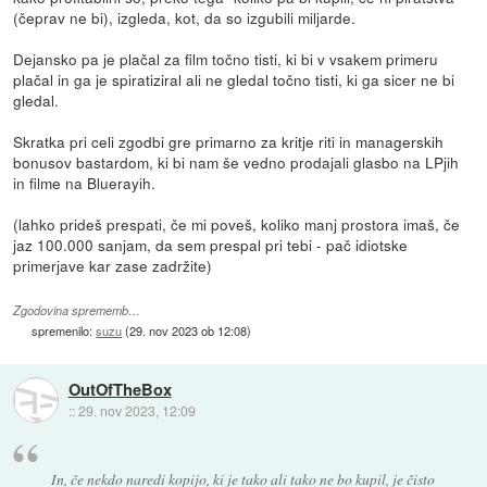
(čeprav ne bi), izgleda, kot, da so izgubili miljarde.
Dejansko pa je plačal za film točno tisti, ki bi v vsakem primeru
plačal in ga je spiratiziral ali ne gledal točno tisti, ki ga sicer ne bi
gledal.
Skratka pri celi zgodbi gre primarno za kritje riti in managerskih
bonusov bastardom, ki bi nam še vedno prodajali glasbo na LPjih
in filme na Bluerayih.
(lahko prideš prespati, če mi poveš, koliko manj prostora imaš, če
jaz 100.000 sanjam, da sem prespal pri tebi - pač idiotske
primerjave kar zase zadržite)
Zgodovina sprememb…
spremenilo:
suzu
(
29. nov 2023 ob 12:08
)
OutOfTheBox
::
29. nov 2023, 12:09
In, če nekdo naredi kopijo, ki je tako ali tako ne bo kupil, je čisto