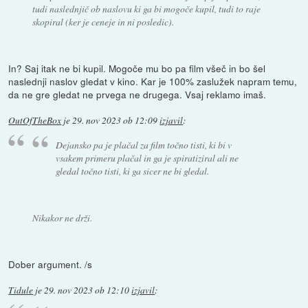
tudi naslednjič ob naslovu ki ga bi mogoče kupil, tudi to raje
skopiral (ker je ceneje in ni posledic).
In? Saj itak ne bi kupil. Mogoče mu bo pa film všeč in bo šel
naslednji naslov gledat v kino. Kar je 100% zaslužek napram temu,
da ne gre gledat ne prvega ne drugega. Vsaj reklamo imaš.
OutOfTheBox
je
29. nov 2023 ob 12:09
izjavil
:
Dejansko pa je plačal za film točno tisti, ki bi v
vsakem primeru plačal in ga je spiratiziral ali ne
gledal točno tisti, ki ga sicer ne bi gledal.
Nikakor ne drži.
Dober argument. /s
Tidule
je
29. nov 2023 ob 12:10
izjavil
: