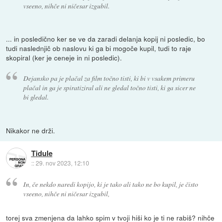
vseeno, nihče ni ničesar izgubil.
... in posledično ker se ve da zaradi delanja kopij ni posledic, bo
tudi naslednjič ob naslovu ki ga bi mogoče kupil, tudi to raje
skopiral (ker je ceneje in ni posledic).
Dejansko pa je plačal za film točno tisti, ki bi v vsakem primeru
plačal in ga je spiratiziral ali ne gledal točno tisti, ki ga sicer ne
bi gledal.
Nikakor ne drži.
Tidule
::
29. nov 2023, 12:10
In, če nekdo naredi kopijo, ki je tako ali tako ne bo kupil, je čisto
vseeno, nihče ni ničesar izgubil,
torej sva zmenjena da lahko spim v tvoji hiši ko je ti ne rabiš? nihče