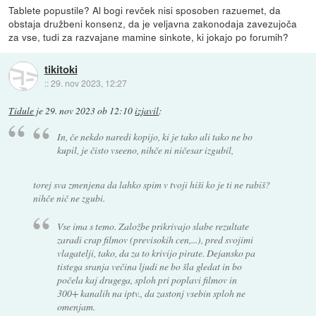
Tablete popustile? Al bogi revček nisi sposoben razuemet, da
obstaja družbeni konsenz, da je veljavna zakonodaja zavezujoča
za vse, tudi za razvajane mamine sinkote, ki jokajo po forumih?
tikitoki
::
29. nov 2023, 12:27
Tidule
je
29. nov 2023 ob 12:10
izjavil
:
In, če nekdo naredi kopijo, ki je tako ali tako ne bo
kupil, je čisto vseeno, nihče ni ničesar izgubil,
torej sva zmenjena da lahko spim v tvoji hiši ko je ti ne rabiš?
nihče nič ne zgubi.
Vse ima s temo. Založbe prikrivajo slabe rezultate
zaradi crap filmov (previsokih cen,...), pred svojimi
vlagatelji, tako, da za to krivijo pirate. Dejansko pa
tistega sranja večina ljudi ne bo šla gledat in bo
počela kaj drugega, sploh pri poplavi filmov in
300+ kanalih na iptv., da zastonj vsebin sploh ne
omenjam.