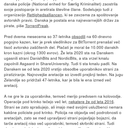
danske policije (National enhed for Særlig Kriminalitet) zaostrila
svoje postopanje in aretirala številne člane. Sodelujejo tudi z
organizacijo
Rettighedsalliancen
, ki se zavzema za spoštovanje
avtorskih pravic. Danska je postala ena najnevarnejših držav za
pirate, piše
TorrentFreak
.
Pred dvema mesecema so 37-letnika
obsodili
na 60-dnevno
pogojno kazen, ker je prek sledilnikov za BitTorrent prenašal več
tisoč avtorsko zaščitenih del. Plačati je moral še 10.000 danskih
kron kazni (okrog 1300 evrov). Že leta 2020 sta na Danskem
ugasnili strani DanishBits and NordicBits, a sta vrzel kmalu
zapolnili Asgaard in ShareUniversity. Tudi ti sta kmalu padli. Na
Danskem se od leta 2020 vrstijo obsodbe uporabnikov strani za
piratiziranje. Najnovejše aretacije so izvedli prejšnji teden. Na jugu
Zelandije so pridržali 47-letnika, kar je bila le ena izmed več
aretacij.
A ne gre le za uporabnike, temveč merijo predvsem na kolovodje.
Operacije pod krinko tečejo več let,
nekatere že od leta 2016
.
Strani se zato sprašujejo, ali imajo med svojimi uslužbenci nemara
kakšne policiste pod krinko. Policija ne objavlja več podrobnosti o
aretacijah, zato se med upravljavci strani pojavljajo bojazni, da
tarče aretacij niso več uporabniki, temveč skrbniki strani. Tudi