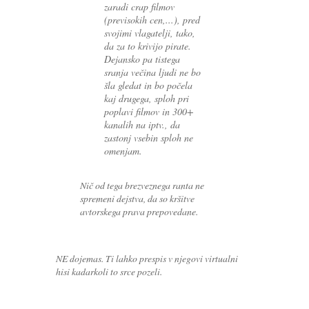
zaradi crap filmov
(previsokih cen,...), pred
svojimi vlagatelji, tako,
da za to krivijo pirate.
Dejansko pa tistega
sranja večina ljudi ne bo
šla gledat in bo počela
kaj drugega, sploh pri
poplavi filmov in 300+
kanalih na iptv., da
zastonj vsebin sploh ne
omenjam.
Nič od tega brezveznega ranta ne
spremeni dejstva, da so kršitve
avtorskega prava prepovedane.
NE dojemas. Ti lahko prespis v njegovi virtualni
hisi kadarkoli to srce pozeli.