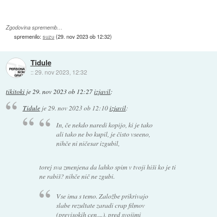
Zgodovina sprememb…
spremenilo:
suzu
(
29. nov 2023 ob 12:32
)
Tidule
::
29. nov 2023, 12:32
tikitoki
je
29. nov 2023 ob 12:27
izjavil
:
Tidule
je
29. nov 2023 ob 12:10
izjavil
:
In, če nekdo naredi kopijo, ki je tako
ali tako ne bo kupil, je čisto vseeno,
nihče ni ničesar izgubil,
torej sva zmenjena da lahko spim v tvoji hiši ko je ti
ne rabiš? nihče nič ne zgubi.
Vse ima s temo. Založbe prikrivajo
slabe rezultate zaradi crap filmov
(previsokih cen,...), pred svojimi