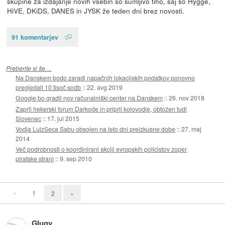
skupine za izdajanje novih vsebin so sumljivo tiho, saj so Hygge,
HiVE, DKiDS, DANES in JYSK že teden dni brez novosti.
91 komentarjev
Preberite si še…
Na Danskem bodo zaradi napačnih lokacijskih podatkov ponovno
pregledali 10 tisoč sodb
::
22. avg 2019
Google bo gradil nov računalniški center na Danskem
::
26. nov 2018
Zaprli hekerski forum Darkode in priprli kolovodje, obtožen tudi
Slovenec
::
17. jul 2015
Vodja LulzSeca Sabu obsojen na leto dni preizkusne dobe
::
27. maj
2014
Več podrobnosti o koordinirani akciji evropskih policistov zoper
piratske strani
::
9. sep 2010
«
1
2
»
Glugy