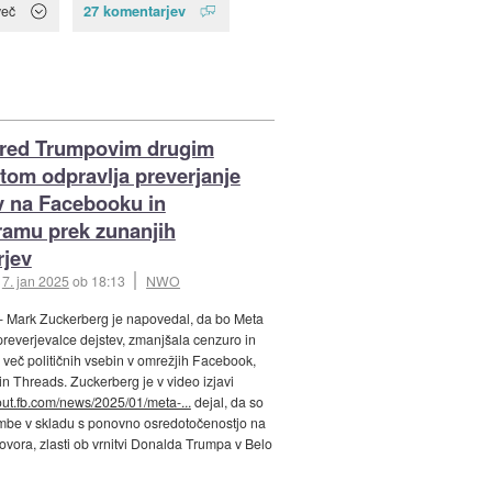
27 komentarjev
več
pred Trumpovim drugim
om odpravlja preverjanje
v na Facebooku in
ramu prek zunanjih
rjev
:
7. jan 2025
ob 18:13
NWO
- Mark Zuckerberg je napovedal, da bo Meta
preverjevalce dejstev, zmanjšala cenzuro in
a več političnih vsebin v omrežjih Facebook,
in Threads. Zuckerberg je v video izjavi
bout.fb.com/news/2025/01/meta-...
dejal, da so
mbe v skladu s ponovno osredotočenostjo na
vora, zlasti ob vrnitvi Donalda Trumpa v Belo