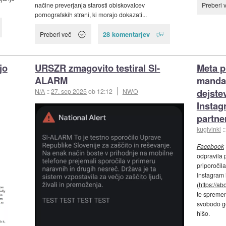
načine preverjanja starosti obiskovalcev
Preberi 
pornografskih strani, ki morajo dokazati...
28 komentarjev
Preberi več
jo
URSZR zmagovito testiral SI-
Meta 
ALARM
mandat
dejste
N/A
::
27. sep 2025
ob 12:12
NWO
Instag
partne
kuglvinkl
:
Facebook
odpravila 
priporočil
Instagram 
(
https://a
te spreme
svobodo go
hišo.