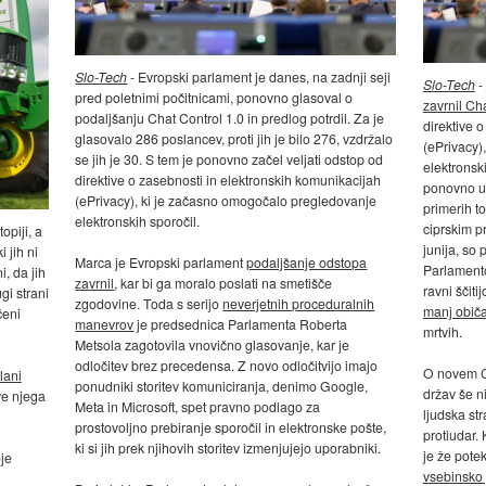
Slo-Tech
- Evropski parlament je danes, na zadnji seji
Slo-Tech
-
pred poletnimi počitnicami, ponovno glasoval o
zavrnil Ch
podaljšanju Chat Control 1.0 in predlog potrdil. Za je
direktive 
glasovalo 286 poslancev, proti jih je bilo 276, vzdržalo
(ePrivacy)
se jih je 30. S tem je ponovno začel veljati odstop od
elektronsk
direktive o zasebnosti in elektronskih komunikacijah
ponovno uz
(ePrivacy), ki je začasno omogočalo pregledovanje
primerih t
elektronskih sporočil.
ciprskim p
opiji, a
junija, so
ki jih ni
Marca je Evropski parlament
podaljšanje odstopa
Parlamento
, da jih
zavrnil
, kar bi ga moralo poslati na smetišče
ravni ščit
ugi strani
zgodovine. Toda s serijo
neverjetnih proceduralnih
manj običa
čeni
manevrov
je predsednica Parlamenta Roberta
mrtvih.
Metsola zagotovila vnovično glasovanje, kar je
odločitev brez precedensa. Z novo odločitvijo imajo
O novem Ch
lani
ponudniki storitev komuniciranja, denimo Google,
držav še n
ve njega
Meta in Microsoft, spet pravno podlago za
ljudska st
prostovoljno prebiranje sporočil in elektronske pošte,
protiudar.
ki si jih prek njihovih storitev izmenjujejo uporabniki.
je že potek
oje
vsebinsko