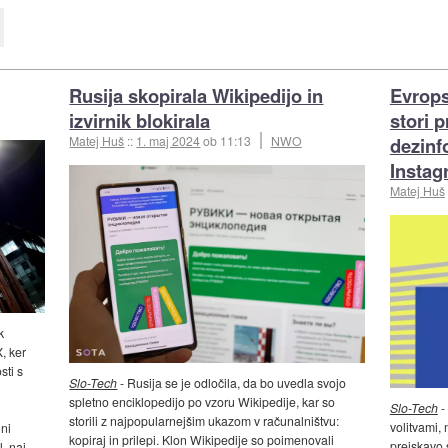
Rusija skopirala Wikipedijo in
Evrops
izvirnik blokirala
stori p
dezinf
Matej Huš
::
1. maj 2024
ob 11:13
NWO
Insta
Matej Huš
k
, ker
sti s
Slo-Tech
- Rusija se je odločila, da bo uvedla svojo
spletno enciklopedijo po vzoru Wikipedije, kar so
Slo-Tech
-
storili z najpopularnejšim ukazom v računalništvu:
volitvami,
ni
kopiraj in prilepi. Klon Wikipedije so poimenovali
preiskavo 
, naj