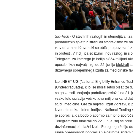
Slo-Tech
- O številnih razlogih in utemeljitvah z
posameznih spletnih strani ali storitev smo že bral
v avtoritarnih državah, ki so običajno povezani z
in protesti. V Indiji pa so izumili nov razlog, in si
Telegram, za katerega je Indija s 354 milijoni akt
uporabnikov največji trg, do 22. junija
blokirali
za
državnega sprejemnega izpita za medicinske fak
Izpit NEET UG (National Eligibility Entrance Test
(Undergraduate)), ki bi se moral letos pisati že 3
so ga zaradi uhajanja podatkov preložili na 21. j
vsako leto opravlja več kot dva milijona kandida
študij medicine. Gre za največji izpit v državi, ki 
izvede le enkrat letno. Indijska National Testing
je sporočila, da bodo platformo za hipno sporoč
Telegram zato blokirali do 22. junija, saj se prek n
dezinformacije in lažni izpiti. Poleg tega želijo d
junija onemogočiti popravljanje oziroma spremi