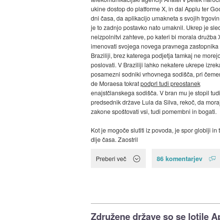
ukine dostop do platforme X, in dal Applu ter Go
dni časa, da aplikacijo umakneta s svojih trgovin
je to zadnjo postavko nato umaknil. Ukrep je sled
neizpolnitvi zahteve, po kateri bi morala družba 
imenovati svojega novega pravnega zastopnika 
Braziliji, brez katerega podjetja tamkaj ne morej
poslovati. V Braziliji lahko nekatere ukrepe izrek
posamezni sodniki vrhovnega sodišča, pri čemer
de Moraesa tokrat
podprl tudi preostanek
enajstčlanskega sodišča. V bran mu je stopil tud
predsednik države Lula da Silva, rekoč, da mora
zakone spoštovati vsi, tudi pomembni in bogati.
Kot je mogoče slutiti iz povoda, je spor globlji in 
dlje časa. Zaostril
86 komentarjev
Preberi več
Združene države so se lotile A