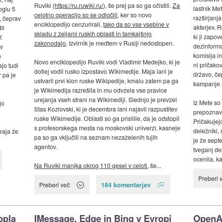
Ruviki (
https://ru.ruwiki.ru/
), še prej pa so ga očistili.
Za
lastnik Me
oglu 5
celotno operacijo so se odločili
, ker so novo
razširjanja
, čeprav
enciklopedijo cenzurirali,
tako da so vse vsebine v
akterjev. R
il
skladu z željami ruskih oblasti in tamkajšnjo
ki ji zapo
X
zakonodajo
. Izvirnik je medtem v Rusiji nedostopen.
dezinforma
v
komisija in
o
Novo enciklopedijo Ruviki vodi Vladimir Medejko, ki je
ni pričako
ajo tudi
dotlej vodil rusko izpostavo Wikimedije. Maja lani je
državo, če
 pa je
ustvaril prvi klon ruske Wikipedije, kmalu zatem pa ga
kampanje z
je Wikimedija razrešila in mu odvzela vse pravice
i
urejanja vseh strani na Wikimediji. Slednjo je prevzel
Iz Mete so
jo
Stas Kozlovski, ki je decembra lani najavil razpustitev
prepoznava
ruske Wikimedije. Oblasti so ga prisilile, da je odstopil
Pričakujej
s profesorskega mesta na moskovski univerzi, kasneje
deležniki,
traja že
pa so ga vključili na seznam nezaželenih tujih
je že sept
agentov.
tveganj de
ocenila, ka
Na Ruviki manjka okrog 110 gesel v celoti
, še...
Preberi 
184 komentarjev
Preberi več
ppla
IMessage, Edge in Bing v Evropi
OpenAI