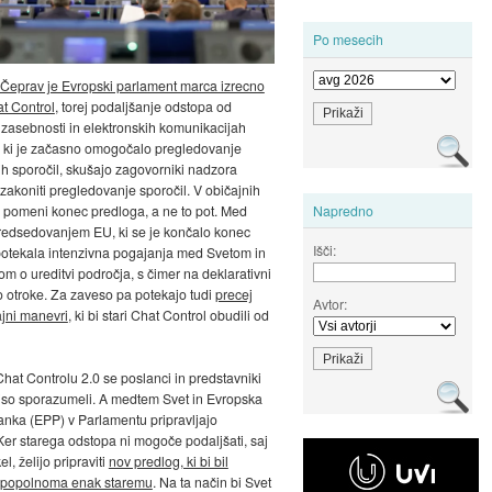
Po mesecih
Čeprav je Evropski parlament marca izrecno
at Control
, torej podaljšanje odstopa od
o zasebnosti in elektronskih komunikacijah
, ki je začasno omogočalo pregledovanje
ih sporočil, skušajo zagovorniki nadzora
akoniti pregledovanje sporočil. V običajnih
o pomeni konec predloga, a ne to pot. Med
Napredno
redsedovanjem EU, ki se je končalo konec
Išči:
 potekala intenzivna pogajanja med Svetom in
m o ureditvi področja, s čimer na deklarativni
ijo otroke. Za zaveso pa potekajo tudi
precej
Avtor:
jni manevri
, ki bi stari Chat Control obudili od
at Controlu 2.0 se poslanci in predstavniki
iso sporazumeli. A medtem Svet in Evropska
ranka (EPP) v Parlamentu pripravljajo
 Ker starega odstopa ni mogoče podaljšati, saj
el, želijo pripraviti
nov predlog, ki bi bil
 popolnoma enak staremu
. Na ta način bi Svet