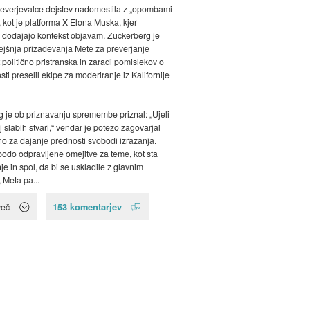
everjevalce dejstev nadomestila z „opombami
, kot je platforma X Elona Muska, kjer
 dodajajo kontekst objavam. Zuckerberg je
prejšnja prizadevanja Mete za preverjanje
 politično pristranska in zaradi pomislekov o
sti preselil ekipe za moderiranje iz Kalifornije
 je ob priznavanju spremembe priznal: „Ujeli
slabih stvari,“ vendar je potezo zagovarjal
no za dajanje prednosti svobodi izražanja.
bodo odpravljene omejitve za teme, kot sta
je in spol, da bi se uskladile z glavnim
 Meta pa...
153 komentarjev
več