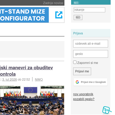
Išči:
Zadnje novice
Prijava
Zapomni si me
jski manevri za obuditev
ontrola
::
3. jul 2026
ob 22:52
NWO
nov uporabnik
pozabili geslo?