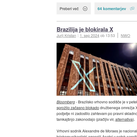
64 komentarjev
Preberi več
Brazilija je blokirala X
Jurij Kristan
::
1. sep 2024
ob 13:53
NWO
Bloomberg
- Brazilsko vrhovno sodišče je v pete
sprožilo začasno blokado
družbenega omrežja X
podjetje ni zadostilo zahtevam po pravni skladno
tamkajšnjo zakonodajo (plačljiv vir,
alternativa
).
Vrhovni sodnik Alexandre de Moraes je nacional
telekomunikacijski agenciji Anatel v petek naročil