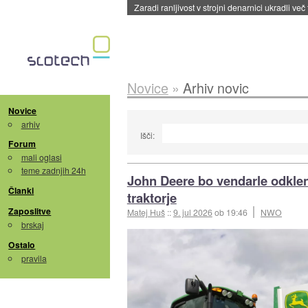
Zaradi ranljivost v strojni denarnici ukradli več
Novice
»
Arhiv novic
Novice
arhiv
Išči:
Forum
mali oglasi
teme zadnjih 24h
John Deere bo vendarle odklen
Članki
traktorje
Zaposlitve
Matej Huš
::
9. jul 2026
ob 19:46
NWO
brskaj
Ostalo
pravila