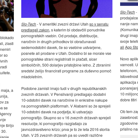
Slo-Tech
-
prodajalc
nanje name
Slo-Tech
- V ameriški zvezni državi Utah
so v senatu
(Komunikac
predlagali zakon
, s katerim bi obdavčili ponudnike
drugi imaj
pornografskih vsebin. Od prodaje, distribucije,
a blokado
svoje tele
naročnin in drugih prihodkov bi obračunavali
i, zlasti
ali
App Sto
sedemodstotni davek, če so vsebine ustvarjene,
 nemiri
posnete ali prodane v Utah. Dodatno bi se morale vse
cer so
Novo aplik
pornografske strani registrirati in plačati, sicer
ivnih
varnosti.
simboličnih, 500 dolarjev pristojbine letno. Z zbranimi
radi
telefonom,
sredstvi želijo financirati programe za duševno pomoč
ultete.
istovetnost
mladoletnim.
aplikacija
ponarejanju
Podobne zamisli imajo tudi v drugih republikanskih
. maja, a
10 milijono
zveznih državah. V Pensilvaniji predlagajo dodatni
unija,
dobre štiri
10-odstotni davek na naročnine in enkratne nakupe
tov za
na pornografskih platformah. V Alabami so že sprejeli
pa se
Ob tem zag
10-odstotni davek na podjetja, ki ustvarjajo
 Agency
zasebnost.
pornografijo. Skupno so v 16 zveznih državah sprejeli
anje
zgodovine k
resolucije, ki pornografijo razglašajo za
je širijo
prisilno na
javnozdravstveno krizo; prva je to že leta 2016 storila
o 30.
Utah. V 25 zveznih državah pa so uvedli različne
njanje