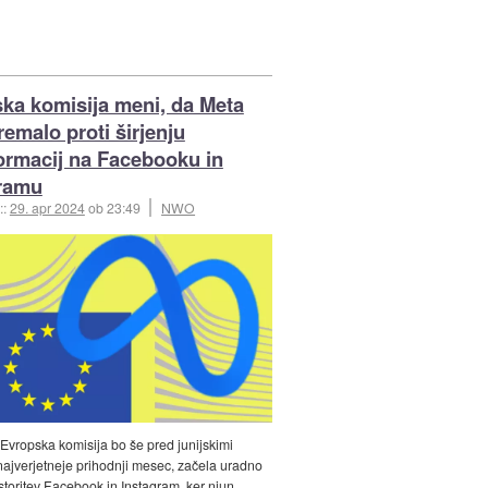
ka komisija meni, da Meta
remalo proti širjenju
ormacij na Facebooku in
gramu
::
29. apr 2024
ob 23:49
NWO
 Evropska komisija bo še pred junijskimi
 najverjetneje prihodnji mesec, začela uradno
storitev Facebook in Instagram, ker njun