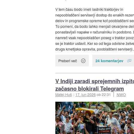
V tem času bodo imeli lastniki traktorjev in
nepooblaščeni serviserji dostop do enakih rezer
delov in programske opreme kot pooblaščeni serv
To pomeni, da bodo lahko menjali okvarjene del
ponastavljali napake v računalniku in podobno. 
namreč vsak nepooblaščen poseg v traktor povzr
se je traktor ustavil. Ker so od tega odvisne žetve
druga kmetijska opravila, pooblaščeni serviserji..
24 komentarjev
Preberi več
V Indiji zaradi sprejemnih izpit
začasno blokirali Telegram
Matej Huš
::
17. jun 2026
ob 22:31
NWO