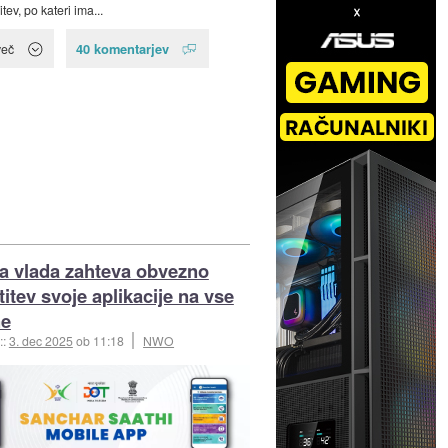
tev, po kateri ima...
40 komentarjev
več
ka vlada zahteva obvezno
itev svoje aplikacije na vse
ne
::
3. dec 2025
ob 11:18
NWO