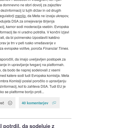
ta domnevno ne stori dovolj za zajezitev
 dezinformacij iz tujih držav in od drugih
egulatorji
menijo
, da Meta ne izvaja ukrepov,
vedujeta DSA za omejevanje širjenja
cij, kamor sodi moderacija vsebin. Evropska
formacij še ni uradno potrdila. V končni izjavi
vati, da bi poimensko izpostavili kakšno
prav je trn v peti rusko vmešavanje v
a evropske volitve, poroča
Financial Times
.
 sporočili, da imajo uveljavljen postopek za
nje in upravljanje tveganj na platformah.
o, da bodo še naprej sodelovali z vsemi
 med katere sodi tudi Evropska komisija. Meta
embra Komisiji poslal poročilo o upravljanju
zinformacij, kot to zahteva DSA. Tudi EU je
ko se platforme borijo proti...
40 komentarjev
več
 potrdil, da sodeluje z