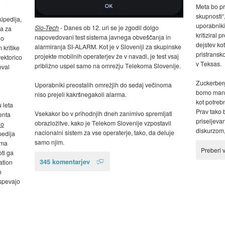
Meta bo pr
skupnosti“
ipedija,
uporabniki
Slo-Tech
- Danes ob 12. uri se je zgodil dolgo
ra za
kritiziral 
napovedovani test sistema javnega obveščanja in
no
dejstev kot
alarmiranja SI-ALARM. Kot je v Sloveniji za skupinske
 kritike
pristransko
projekte mobilnih operaterjev že v navadi, je test vsaj
rektorico
v Teksas.
približno uspel samo na omrežju Telekoma Slovenije.
eval
Zuckerberg
Uporabniki preostalih omrežjih do sedaj večinoma
bomo manj 
niso prejeli kakršnegakoli alarma.
kot potreb
 leta
Prav tako 
Vsekakor bo v prihodnjih dneh zanimivo spremljati
enta
priseljevan
obrazložitve, kako je Telekom Slovenije vzpostavil
no
diskurzom,
nacionalni sistem za vse operaterje, tako, da deluje
pedija
samo njim.
oma
Preberi 
ti ga
345 komentarjev
ation
o
ispevajo