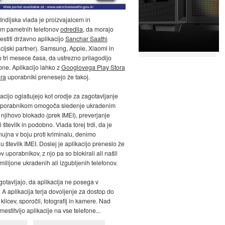
 Indijska vlada je proizvajalcem in
em pametnih telefonov
odredila
, da morajo
stiti državno aplikacijo
Sanchar Saathi
ijski partner). Samsung, Apple, Xiaomi in
o tri mesece časa, da ustrezno prilagodijo
fone. Aplikacijo lahko z
Googlovega Play Stora
ra
uporabniki prenesejo že takoj.
acijo oglašujejo kot orodje za zagotavljanje
 Uporabnikom omogoča sledenje ukradenim
 njihovo blokado (prek IMEI), preverjanje
i številk in podobno. Vlada torej trdi, da je
 nujna v boju proti kriminalu, denimo
 številk IMEI. Doslej je aplikacijo preneslo že
v uporabnikov, z njo pa so blokirali ali našli
 milijone ukradenih ali izgubljenih telefonov.
otavljajo, da aplikacija ne posega v
 A aplikacija terja dovoljenje za dostop do
licev, sporočil, fotografij in kamere. Nad
mestitvijo aplikacije na vse telefone...