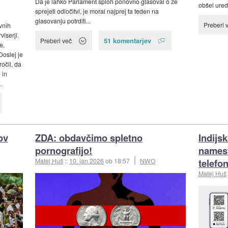
Da je lahko Parlament sploh ponovno glasoval o že
obšel uredi
sprejeti odločitvi, je moral najprej ta teden na
glasovanju potrditi...
Preberi 
vnih
iserji.
51 komentarjev
Preberi več
e,
Doslej je
očil, da
 in
.
ov
ZDA: obdavčimo spletno
Indijs
pornografijo!
namest
telefo
Matej Huš
::
10. jan 2026
ob 18:57
NWO
Matej Huš