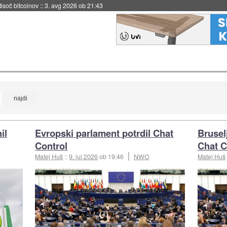
 tisoč bitcoinov
::
3. avg 2026 ob 21:43
il
Evropski parlament potrdil Chat
Brusel
Control
Chat C
Matej Huš
::
9. jul 2026
ob 19:46
NWO
Matej Huš