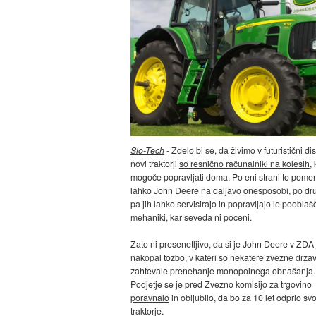
Slo-Tech
- Zdelo bi se, da živimo v futuristični dist
novi traktorji
so resnično računalniki na kolesih
, 
mogoče popravljati doma. Po eni strani to pomeni
lahko John Deere
na daljavo onesposobi
, po dr
pa jih lahko servisirajo in popravljajo le pooblaš
mehaniki, kar seveda ni poceni.
Zato ni presenetljivo, da si je John Deere v ZDA
nakopal tožbo
, v kateri so nekatere zvezne drža
zahtevale prenehanje monopolnega obnašanja.
Podjetje se je pred Zvezno komisijo za trgovino
poravnalo
in obljubilo, da bo za 10 let odprlo sv
traktorje.