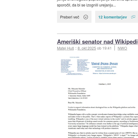
sporočil, da bi se izognili urejanju...
12 komentarjev
Preberi več
Ameriški senator nad Wikipedi
Matej Huš
::
8. okt 2025
ob 19:41
NWO