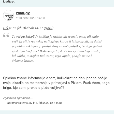
kratice.
zmaugy
::
13. feb 2020, 14:23
Utk
je
13. feb 2020 ob 14:21
izjavil
:
To veš pa kako?
In kakšna je razlika ali te malo manj ali malo
več? In ali je res nekaj najhujšega kar se ti lahko zgodi, da dobiš
popoldan reklamo za pralni stroj na računalniku, če si ga zjutraj
gledal na telefonu? Bistveno je to, da če hočejo vedet kje si kdaj
bil, lahko, in najbrž tudi zares, vejo, apple, google in vse 3
črkovne kratice.
Splošno znane informacije o tem, kolikokrat na dan iphone pošlje
tvojo lokacijo na mothership v primerjavi s Pixlom. Fuck them, koga
briga, kje sem, preklete pi.de vsiljive?!
Zgodovina sprememb…
spremenilo:
zmaugy
(
13. feb 2020 ob 14:25
)