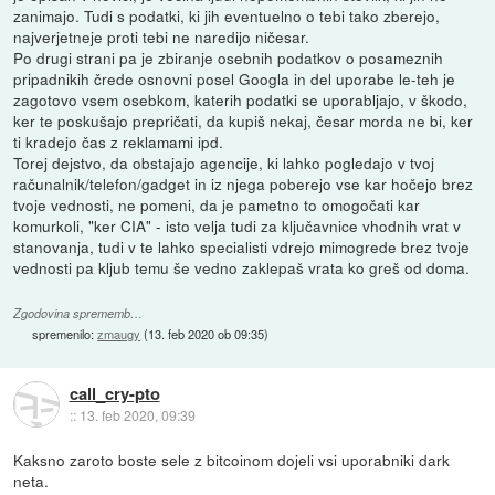
zanimajo. Tudi s podatki, ki jih eventuelno o tebi tako zberejo,
najverjetneje proti tebi ne naredijo ničesar.
Po drugi strani pa je zbiranje osebnih podatkov o posameznih
pripadnikih črede osnovni posel Googla in del uporabe le-teh je
zagotovo vsem osebkom, katerih podatki se uporabljajo, v škodo,
ker te poskušajo prepričati, da kupiš nekaj, česar morda ne bi, ker
ti kradejo čas z reklamami ipd.
Torej dejstvo, da obstajajo agencije, ki lahko pogledajo v tvoj
računalnik/telefon/gadget in iz njega poberejo vse kar hočejo brez
tvoje vednosti, ne pomeni, da je pametno to omogočati kar
komurkoli, "ker CIA" - isto velja tudi za ključavnice vhodnih vrat v
stanovanja, tudi v te lahko specialisti vdrejo mimogrede brez tvoje
vednosti pa kljub temu še vedno zaklepaš vrata ko greš od doma.
Zgodovina sprememb…
spremenilo:
zmaugy
(
13. feb 2020 ob 09:35
)
call_cry-pto
::
13. feb 2020, 09:39
Kaksno zaroto boste sele z bitcoinom dojeli vsi uporabniki dark
neta.