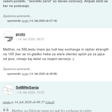
vasimi podatki. "Teoretiki zarot" so danes vizionarji. Ampak idioti se
kar ne poslusajo.
Zgodovina sprememb…
spremenilo:
proto
(
14. feb 2020 ob 07:16
)
proto
::
14. feb 2020, 08:57
Matthai, na SSLtestu imam jaz tudi key exchange in cipher strength
na 100 (ker se mi gladko hebe za stare cliente) sploh pa za jajca
od jave, nimajo kaj delat na mojem serverju ;)
Zgodovina sprememb…
spremenilo:
proto
(
14. feb 2020 ob 08:58
)
SeMiNeSanja
::
14. feb 2020, 10:23
proto
je
14. feb 2020 ob 08:57
izjavil
:
Matthai, na SSLtestu imam jaz tudi key exchange in cipher