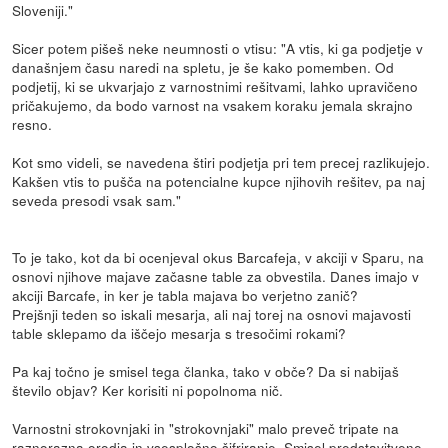
Sloveniji."
Sicer potem pišeš neke neumnosti o vtisu: "A vtis, ki ga podjetje v
današnjem času naredi na spletu, je še kako pomemben. Od
podjetij, ki se ukvarjajo z varnostnimi rešitvami, lahko upravičeno
pričakujemo, da bodo varnost na vsakem koraku jemala skrajno
resno.
Kot smo videli, se navedena štiri podjetja pri tem precej razlikujejo.
Kakšen vtis to pušča na potencialne kupce njihovih rešitev, pa naj
seveda presodi vsak sam."
To je tako, kot da bi ocenjeval okus Barcafeja, v akciji v Sparu, na
osnovi njihove majave začasne table za obvestila. Danes imajo v
akciji Barcafe, in ker je tabla majava bo verjetno zanič?
Prejšnji teden so iskali mesarja, ali naj torej na osnovi majavosti
table sklepamo da iščejo mesarja s tresočimi rokami?
Pa kaj točno je smisel tega članka, tako v obče? Da si nabijaš
število objav? Ker korisiti ni popolnoma nič.
Varnostni strokovnjaki in "strokovnjaki" malo preveč tripate na
raznorazna orodja in vsesplošno šifriranje. Smisel predstavitvene