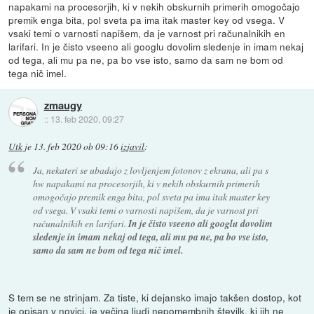
napakami na procesorjih, ki v nekih obskurnih primerih omogočajo
premik enga bita, pol sveta pa ima itak master key od vsega. V
vsaki temi o varnosti napišem, da je varnost pri računalnikih en
larifari. In je čisto vseeno ali googlu dovolim sledenje in imam nekaj
od tega, ali mu pa ne, pa bo vse isto, samo da sam ne bom od
tega nič imel.
zmaugy
::
13. feb 2020, 09:27
Utk
je
13. feb 2020 ob 09:16
izjavil
:
Ja, nekateri se ubadajo z lovljenjem fotonov z ekrana, ali pa s
hw napakami na procesorjih, ki v nekih obskurnih primerih
omogočajo premik enga bita, pol sveta pa ima itak master key
od vsega. V vsaki temi o varnosti napišem, da je varnost pri
računalnikih en larifari.
In je čisto vseeno ali googlu dovolim
sledenje in imam nekaj od tega, ali mu pa ne, pa bo vse isto,
samo da sam ne bom od tega nič imel.
S tem se ne strinjam. Za tiste, ki dejansko imajo takšen dostop, kot
je opisan v novici, je večina ljudi nepomembnih številk, ki jih ne