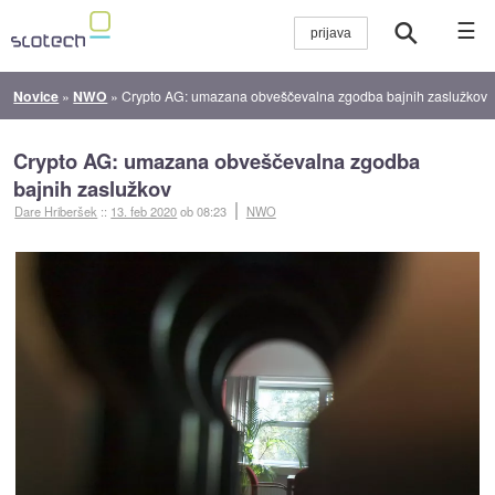
☰
Novice
»
NWO
»
Crypto AG: umazana obveščevalna zgodba bajnih zaslužkov
Crypto AG: umazana obveščevalna zgodba
bajnih zaslužkov
Dare Hriberšek
::
13. feb 2020
ob 08:23
NWO