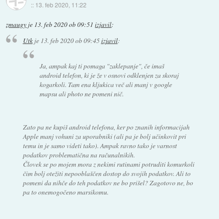
::
13. feb 2020, 11:22
zmaugy
je
13. feb 2020 ob 09:51
izjavil
:
Utk
je
13. feb 2020 ob 09:45
izjavil
:
Ja, ampak kaj ti pomaga "zaklepanje", če imaš
android telefon, ki je že v osnovi odklenjen za skoraj
kogarkoli. Tam ena kljukica več ali manj v google
mapsu ali photo ne pomeni nič.
Zato pa ne kupiš android telefona, ker po znanih informacijah
Apple manj vohuni za uporabniki (ali pa je bolj učinkovit pri
temu in je samo videti tako). Ampak ravno tako je varnost
podatkov problematična na računalnikih.
Človek se po mojem mora z nekimi rutinami potruditi komurkoli
čim bolj otežiti nepooblaščen dostop do svojih podatkov. Ali to
pomeni da nihče do teh podatkov ne bo prišel? Zagotovo ne, bo
pa to onemogočeno marsikomu.