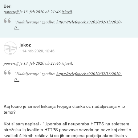
Beri:
poweroff
je
13. feb 2020 ob 21:46
izjavil
:
"Nadaljevanje" zgodbe:
https://telefoncek.si/2020/02/13/2020-
0...
jukoz
::
14. feb 2020, 12:46
poweroff
je
13. feb 2020 ob 21:46
izjavil
:
"Nadaljevanje" zgodbe:
https://telefoncek.si/2020/02/13/2020-
0...
Kaj točno je smisel linkanja tvojega članka oz nadaljevanja v to
temo?
Kot si sam napisal - "Uporaba ali neuporaba HTTPS na spletnem
strežniku in kvaliteta HTTPS povezave seveda ne pove kaj dosti o
kvaliteti šifrirnih rešitev, ki so jih omenjena podjetja akreditirala v