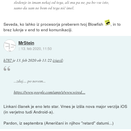
sledenje in imam nekaj od tega, ali mu pa ne, pa bo vse isto,
samo da sam ne bom od tega nič imel.
Seveda, ko lahko iz procesorja preberem tvoj Blowfish
, in to
brez luknje v end to end komunikaciji.
MrStein
::
13. feb 2020, 11:50
b787
je
13. feb 2020 ob 11:22
izjavil
:
...zdaj.... po novem...
https://www.google.com/amp/s/www.wired....
Linkani članek je eno leto star. Vmes je izšla nova major verzija iOS
(in verjetno tudi Android-a).
Pardon, iz septembra (Američani in njihov "retard" datumi...)