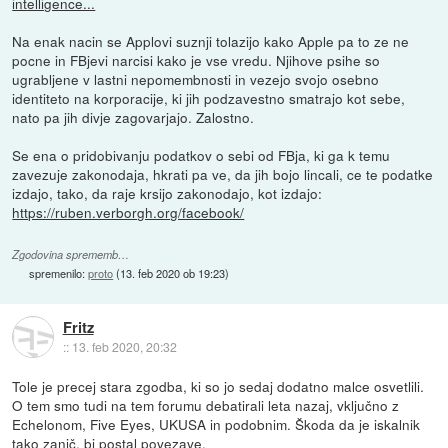
intelligence...
Na enak nacin se Applovi suznji tolazijo kako Apple pa to ze ne
pocne in FBjevi narcisi kako je vse vredu. Njihove psihe so
ugrabljene v lastni nepomembnosti in vezejo svojo osebno
identiteto na korporacije, ki jih podzavestno smatrajo kot sebe,
nato pa jih divje zagovarjajo. Zalostno.
Se ena o pridobivanju podatkov o sebi od FBja, ki ga k temu
zavezuje zakonodaja, hkrati pa ve, da jih bojo lincali, ce te podatke
izdajo, tako, da raje krsijo zakonodajo, kot izdajo:
https://ruben.verborgh.org/facebook/
Zgodovina sprememb…
spremenilo:
proto
(
13. feb 2020 ob 19:23
)
Fritz
::
13. feb 2020, 20:32
Tole je precej stara zgodba, ki so jo sedaj dodatno malce osvetlili.
O tem smo tudi na tem forumu debatirali leta nazaj, vključno z
Echelonom, Five Eyes, UKUSA in podobnim. Škoda da je iskalnik
tako zanič, bi postal povezave.