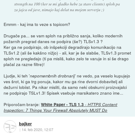
strength na 100 (ker se mi gladko hebe za stare cliente) sploh pa
za jajca od jave, nimajo kaj delat na mojem serverju ;)
Emmm - kaj ima to veze s topicom?
Drugače pa... se vam sploh na približno sanja, koliko modernih
požarnih pregrad danes ne podpira (še?) TLSv1.3 ?
Ker ga ne podpirajo, ob inšpekciji degradirajo komunikacijo na
TLSv1.2 (ali še kakšno nižjo) - ali, kar je še slabše, TLSv1.3 promet
sploh ne pregledajo (ti pa misliš, kako zelo te varuje in si še drago
plačal za razne filtre)!
Ljudje, ki teh '
' ne vedo, pa veselo kupujejo
nepomembnih drobnarij
ves šrot, ki ga trg ponuja, kakor mu ga rine dvorni dobavitelj ali
dežurni lobiist. Pa nikar misliti, da samo neki obskurni proizvajalci
ne podpirajo TSLv1.3! Spisek vsebuje marsikatero znano ime...
Priporočam branje:
-
White Paper - TLS 1.3
HTTPS Content
Inspection: 7 Things Your Firewall Absolutely MUST Do
bajker
::
14. feb 2020, 12:07