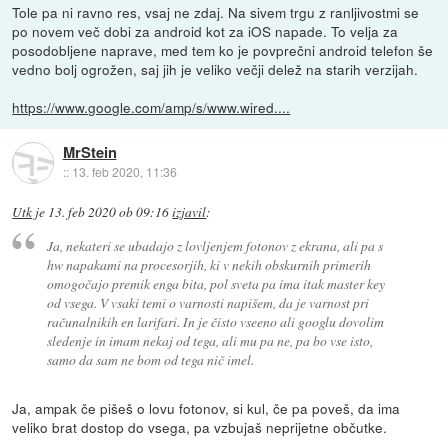
Tole pa ni ravno res, vsaj ne zdaj. Na sivem trgu z ranljivostmi se
po novem več dobi za android kot za iOS napade. To velja za
posodobljene naprave, med tem ko je povprečni android telefon še
vedno bolj ogrožen, saj jih je veliko večji delež na starih verzijah.
https://www.google.com/amp/s/www.wired....
MrStein
::
13. feb 2020, 11:36
Utk
je
13. feb 2020 ob 09:16
izjavil
:
Ja, nekateri se ubadajo z lovljenjem fotonov z ekrana, ali pa s
hw napakami na procesorjih, ki v nekih obskurnih primerih
omogočajo premik enga bita, pol sveta pa ima itak master key
od vsega. V vsaki temi o varnosti napišem, da je varnost pri
računalnikih en larifari. In je čisto vseeno ali googlu dovolim
sledenje in imam nekaj od tega, ali mu pa ne, pa bo vse isto,
samo da sam ne bom od tega nič imel.
Ja, ampak če pišeš o lovu fotonov, si kul, če pa poveš, da ima
veliko brat dostop do vsega, pa vzbujaš neprijetne občutke.