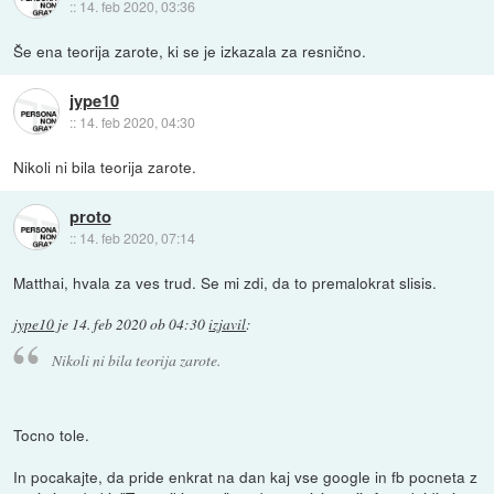
::
14. feb 2020, 03:36
Še ena teorija zarote, ki se je izkazala za resnično.
jype10
::
14. feb 2020, 04:30
Nikoli ni bila teorija zarote.
proto
::
14. feb 2020, 07:14
Matthai, hvala za ves trud. Se mi zdi, da to premalokrat slisis.
jype10
je
14. feb 2020 ob 04:30
izjavil
:
Nikoli ni bila teorija zarote.
Tocno tole.
In pocakajte, da pride enkrat na dan kaj vse google in fb pocneta z