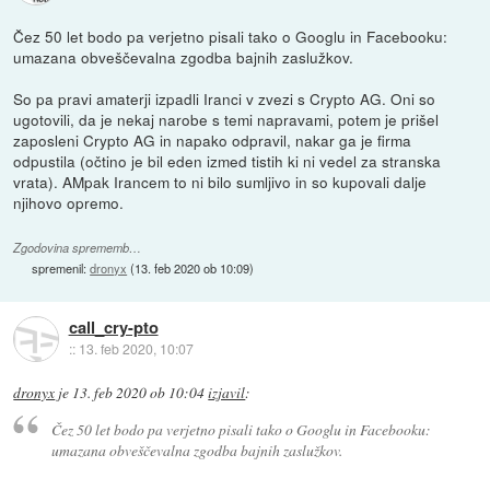
Čez 50 let bodo pa verjetno pisali tako o Googlu in Facebooku:
umazana obveščevalna zgodba bajnih zaslužkov.
So pa pravi amaterji izpadli Iranci v zvezi s Crypto AG. Oni so
ugotovili, da je nekaj narobe s temi napravami, potem je prišel
zaposleni Crypto AG in napako odpravil, nakar ga je firma
odpustila (očtino je bil eden izmed tistih ki ni vedel za stranska
vrata). AMpak Irancem to ni bilo sumljivo in so kupovali dalje
njihovo opremo.
Zgodovina sprememb…
spremenil:
dronyx
(
13. feb 2020 ob 10:09
)
call_cry-pto
::
13. feb 2020, 10:07
dronyx
je
13. feb 2020 ob 10:04
izjavil
:
Čez 50 let bodo pa verjetno pisali tako o Googlu in Facebooku:
umazana obveščevalna zgodba bajnih zaslužkov.