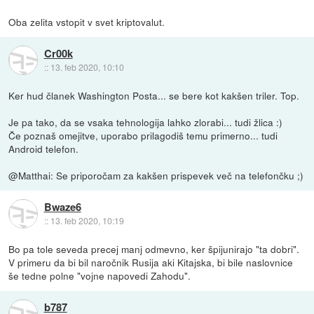
Oba zelita vstopit v svet kriptovalut.
Cr00k
::
13. feb 2020, 10:10
Ker hud članek Washington Posta... se bere kot kakšen triler. Top.
Je pa tako, da se vsaka tehnologija lahko zlorabi... tudi žlica :)
Če poznaš omejitve, uporabo prilagodiš temu primerno... tudi
Android telefon.
@Matthai: Se priporočam za kakšen prispevek več na telefončku ;)
Bwaze6
::
13. feb 2020, 10:19
Bo pa tole seveda precej manj odmevno, ker špijunirajo "ta dobri".
V primeru da bi bil naročnik Rusija aki Kitajska, bi bile naslovnice
še tedne polne "vojne napovedi Zahodu".
b787