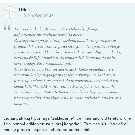
Utk
::
13. feb 2020, 09:45
Tudi s podatki, ki jih eventuelno o tebi tako zberejo,
najverjetneje proti tebi ne naredijo ničesar.
Po drugi strani pa je zbiranje osebnih podatkov o posameznih
pripadnikih črede osnovni posel Googla in del uporabe le-teh je
zagotovo vsem osebkom, katerih podatki se uporabljajo, v škodo,
ker te poskušajo prepričati, da kupiš nekaj, česar morda ne bi,
ker ti kradejo čas z reklamami ipd.
Torej dejstvo, da obstajajo agencije, ki lahko pogledajo v tvoj
računalnik/telefon/gadget in iz njega poberejo vse kar hočejo
brez tvoje vednosti, ne pomeni, da je pametno to omogočati kar
komurkoli, "ker CIA" - isto velja tudi za ključavnice vhodnih
vrat v stanovanja, tudi v te lahko specialisti vdrejo mimogrede
brez tvoje vednosti pa kljub temu še vedno zaklepaš vrata ko greš
od doma.
Ja, ampak kaj ti pomaga "zaklepanje", če imaš android telefon, ki je
že v osnovi odklenjen za skoraj kogarkoli. Tam ena kljukica več ali
manj v google mapsu ali photo ne pomeni nič.