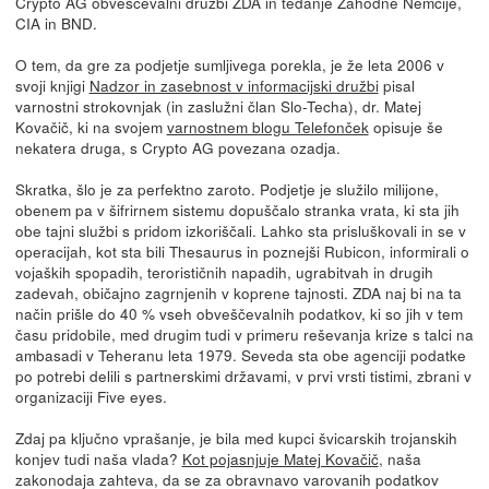
Crypto AG obveščevalni družbi ZDA in tedanje Zahodne Nemčije,
CIA in BND.
O tem, da gre za podjetje sumljivega porekla, je že leta 2006 v
svoji knjigi
Nadzor in zasebnost v informacijski družbi
pisal
varnostni strokovnjak (in zaslužni član Slo-Techa), dr. Matej
Kovačič, ki na svojem
varnostnem blogu Telefonček
opisuje še
nekatera druga, s Crypto AG povezana ozadja.
Skratka, šlo je za perfektno zaroto. Podjetje je služilo milijone,
obenem pa v šifrirnem sistemu dopuščalo stranka vrata, ki sta jih
obe tajni službi s pridom izkoriščali. Lahko sta prisluškovali in se v
operacijah, kot sta bili Thesaurus in poznejši Rubicon, informirali o
vojaških spopadih, terorističnih napadih, ugrabitvah in drugih
zadevah, običajno zagrnjenih v koprene tajnosti. ZDA naj bi na ta
način prišle do 40 % vseh obveščevalnih podatkov, ki so jih v tem
času pridobile, med drugim tudi v primeru reševanja krize s talci na
ambasadi v Teheranu leta 1979. Seveda sta obe agenciji podatke
po potrebi delili s partnerskimi državami, v prvi vrsti tistimi, zbrani v
organizaciji Five eyes.
Zdaj pa ključno vprašanje, je bila med kupci švicarskih trojanskih
konjev tudi naša vlada?
Kot pojasnjuje Matej Kovačič
, naša
zakonodaja zahteva, da se za obravnavo varovanih podatkov