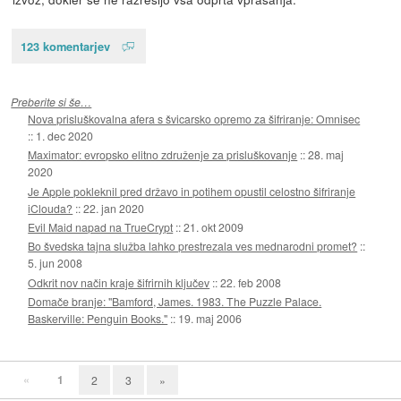
123 komentarjev
Preberite si še…
Nova prisluškovalna afera s švicarsko opremo za šifriranje: Omnisec
::
1. dec 2020
Maximator: evropsko elitno združenje za prisluškovanje
::
28. maj
2020
Je Apple pokleknil pred državo in potihem opustil celostno šifriranje
iClouda?
::
22. jan 2020
Evil Maid napad na TrueCrypt
::
21. okt 2009
Bo švedska tajna služba lahko prestrezala ves mednarodni promet?
::
5. jun 2008
Odkrit nov način kraje šifrirnih ključev
::
22. feb 2008
Domače branje: "Bamford, James. 1983. The Puzzle Palace.
Baskerville: Penguin Books."
::
19. maj 2006
«
1
2
3
»