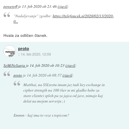
poweroff
je
13. feb 2020 ob 21:46
izjavil
:
"Nadaljevanje" zgodbe:
https://telefoncek.si/2020/02/13/2020-
0...
Hvala za odličen članek.
proto
::
14. feb 2020, 12:09
SeMiNeSanja
je
14. feb 2020 ob 10:23
izjavil
:
proto
je
14. feb 2020 ob 08:57
izjavil
:
Matthai, na SSLtestu imam jaz tudi key exchange in
cipher strength na 100 (ker se mi gladko hebe za
stare cliente) sploh pa za jajca od jave, nimajo kaj
delat na mojem serverju ;)
Emmm - kaj ima to veze s topicom?