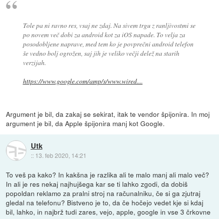
Tole pa ni ravno res, vsaj ne zdaj. Na sivem trgu z ranljivostmi se
po novem več dobi za android kot za iOS napade. To velja za
posodobljene naprave, med tem ko je povprečni android telefon
še vedno bolj ogrožen, saj jih je veliko večji delež na starih
verzijah.
https://www.google.com/amp/s/www.wired....
Argument je bil, da zakaj se sekirat, itak te vendor špijonira. In moj
argument je bil, da Apple špijonira manj kot Google.
Utk
::
13. feb 2020, 14:21
To veš pa kako? In kakšna je razlika ali te malo manj ali malo več?
In ali je res nekaj najhujšega kar se ti lahko zgodi, da dobiš
popoldan reklamo za pralni stroj na računalniku, če si ga zjutraj
gledal na telefonu? Bistveno je to, da če hočejo vedet kje si kdaj
bil, lahko, in najbrž tudi zares, vejo, apple, google in vse 3 črkovne