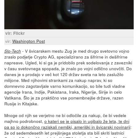
vir: Flickr
vir:
Washington Post
- V švicarskem mestu Zug je med drugo svetovno vojno
Slo-Tech
zraslo podjetje Crypto AG, specializirano za šifrirne in dešifrirne
napreave. Ugled, ki si ga je pridobilo prek sodelovanja z zavezniki
v času svetovnega spopada, je znalo po vojni odlično unovčiti. Do
danes je s prodajo v več kot 120 držav sveta na leto zaslužilo
milijone. Med njihovimi strankami za nakup naprav, ki so
domnevno zagotavljale varno komunikacijo, so bile tudi vladne
agencije Irana, Indije, Pakistana, Iraka, Nigerije, Sirije in celo
Vatikana. Šlo je za praktično vse pomembnejše države, razen
Rusije in Kitajske.
Mnoge od njih se verjetno ne bi odločile za nakup, če bi vedele
majhno podrobnost,
o kateri se je pisalo in ugibalo že leta, te dni
pa so jo dokončno raziskali nemški, ameriški in švicarski novinarji
:
že od sedemdesetih let prejšnjega stoletja sta bili skriti lastnici