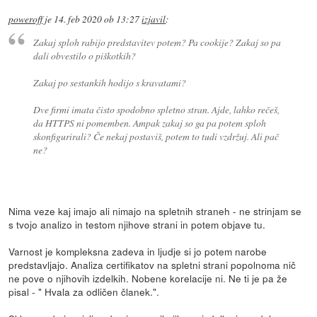
poweroff
je
14. feb 2020 ob 13:27
izjavil
:
Zakaj sploh rabijo predstavitev potem? Pa cookije? Zakaj so pa
dali obvestilo o piškotkih?
Zakaj po sestankih hodijo s kravatami?
Dve firmi imata čisto spodobno spletno stran. Ajde, lahko rečeš,
da HTTPS ni pomemben. Ampak zakaj so ga pa potem sploh
skonfigurirali? Če nekaj postaviš, potem to tudi vzdržuj. Ali pač
ne?
Nima veze kaj imajo ali nimajo na spletnih straneh - ne strinjam se
s tvojo analizo in testom njihove strani in potem objave tu.
Varnost je kompleksna zadeva in ljudje si jo potem narobe
predstavljajo. Analiza certifikatov na spletni strani popolnoma nič
ne pove o njihovih izdelkih. Nobene korelacije ni. Ne ti je pa že
pisal - " Hvala za odličen članek.".