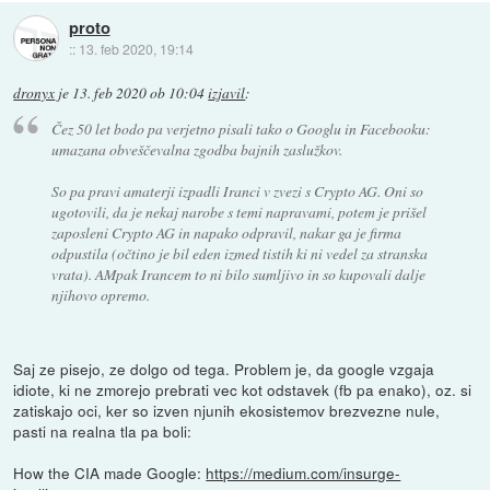
proto
::
13. feb 2020, 19:14
dronyx
je
13. feb 2020 ob 10:04
izjavil
:
Čez 50 let bodo pa verjetno pisali tako o Googlu in Facebooku:
umazana obveščevalna zgodba bajnih zaslužkov.
So pa pravi amaterji izpadli Iranci v zvezi s Crypto AG. Oni so
ugotovili, da je nekaj narobe s temi napravami, potem je prišel
zaposleni Crypto AG in napako odpravil, nakar ga je firma
odpustila (očtino je bil eden izmed tistih ki ni vedel za stranska
vrata). AMpak Irancem to ni bilo sumljivo in so kupovali dalje
njihovo opremo.
Saj ze pisejo, ze dolgo od tega. Problem je, da google vzgaja
idiote, ki ne zmorejo prebrati vec kot odstavek (fb pa enako), oz. si
zatiskajo oci, ker so izven njunih ekosistemov brezvezne nule,
pasti na realna tla pa boli:
How the CIA made Google:
https://medium.com/insurge-