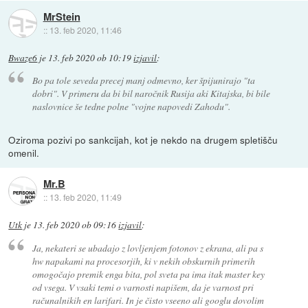
MrStein
::
13. feb 2020, 11:46
Bwaze6
je
13. feb 2020 ob 10:19
izjavil
:
Bo pa tole seveda precej manj odmevno, ker špijunirajo "ta
dobri". V primeru da bi bil naročnik Rusija aki Kitajska, bi bile
naslovnice še tedne polne "vojne napovedi Zahodu".
Oziroma pozivi po sankcijah, kot je nekdo na drugem spletišču
omenil.
Mr.B
::
13. feb 2020, 11:49
Utk
je
13. feb 2020 ob 09:16
izjavil
:
Ja, nekateri se ubadajo z lovljenjem fotonov z ekrana, ali pa s
hw napakami na procesorjih, ki v nekih obskurnih primerih
omogočajo premik enga bita, pol sveta pa ima itak master key
od vsega. V vsaki temi o varnosti napišem, da je varnost pri
računalnikih en larifari. In je čisto vseeno ali googlu dovolim