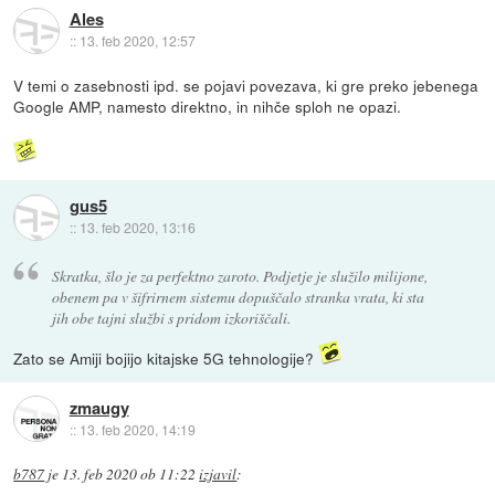
Ales
::
13. feb 2020, 12:57
V temi o zasebnosti ipd. se pojavi povezava, ki gre preko jebenega
Google AMP, namesto direktno, in nihče sploh ne opazi.
gus5
::
13. feb 2020, 13:16
Skratka, šlo je za perfektno zaroto. Podjetje je služilo milijone,
obenem pa v šifrirnem sistemu dopuščalo stranka vrata, ki sta
jih obe tajni službi s pridom izkoriščali.
Zato se Amiji bojijo kitajske 5G tehnologije?
zmaugy
::
13. feb 2020, 14:19
b787
je
13. feb 2020 ob 11:22
izjavil
: