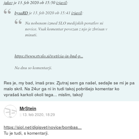
jukoz
je
13. feb 2020 ob 15:50
izjavil
:
bysaRD
je
13. feb 2020 ob 15:41
izjavil
:
Na nobenem izmed SLO medijskih poratlov ni
novice. Vsak komentar povezan z njo je zbrisan v
minuti.
https://www.rtvslo.si/svet/cia-in-bnd-p...
Na dnu so komentarji.
Res je, my bad, imaš prav. Zjutraj sem ga našel, sedajle se mi je pa
malo skril. Na 24ur ga ni in tudi takoj pobrišejo komentar ko
vprašaš karkoli okoli tega... mislim, takoj!
MrStein
::
13. feb 2020, 18:29
https://siol.net/digisvet/novice/bombas...
Tu je tudi, s komentarji.