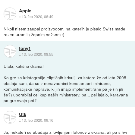
Apple
::
13. feb 2020, 08:49
Nikoli nisem zaupal proizvodom, na katerih je pisalo Swiss made,
razen uram in žepnim nožkom :)
tony1
::
13. feb 2020, 08:55
Ulala, kakšna drama!
Ko gre za kriptografijo eliptičnih krivulj, za katere že od leta 2008
obstaja sum, da so z nenavadnimi konstantami minirane,
komunikacijske naprave, ki jih imajo implementirane pa je (in jih
še?) uporabljal cel kup naših ministrstev, pa... psi lajajo, karavana
pa gre svojo pot?
Utk
::
13. feb 2020, 09:16
Ja, nekateri se ubadajo z lovljenjem fotonov z ekrana, ali pa s hw