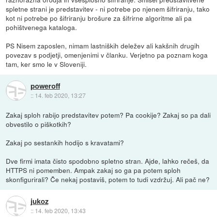
spletne strani je predstavitev - ni potrebe po njenem šifriranju, tako
kot ni potrebe po šifriranju brošure za šifrirne algoritme ali pa
pohištvenega kataloga.
PS Nisem zaposlen, nimam lastniških deležev ali kakšnih drugih
povezav s podjetji, omenjenimi v članku. Verjetno pa poznam koga
tam, ker smo le v Sloveniji.
poweroff
::
14. feb 2020, 13:27
Zakaj sploh rabijo predstavitev potem? Pa cookije? Zakaj so pa dali
obvestilo o piškotkih?
Zakaj po sestankih hodijo s kravatami?
Dve firmi imata čisto spodobno spletno stran. Ajde, lahko rečeš, da
HTTPS ni pomemben. Ampak zakaj so ga pa potem sploh
skonfigurirali? Če nekaj postaviš, potem to tudi vzdržuj. Ali pač ne?
jukoz
::
14. feb 2020, 13:43