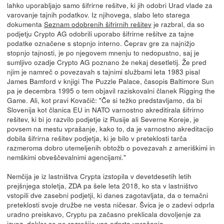
lahko uporabljajo samo šifrirne rešitve, ki jih odobri Urad vlade za
varovanje tajnih podatkov. Iz njihovega, slabo leto starega
dokumenta
Seznam odobrenih šifrirnih rešitev
je razbral, da so
podjetju Crypto AG odobrili uporabo šifrirne rešitve za tajne
podatke označene s stopnjo interno. Čeprav gre za najnižjo
stopnjo tajnosti, je po njegovem mnenju to nedopustno, saj je
sumljivo ozadje Crypto AG poznano že nekaj desetletij. Že pred
njim je namreč o povezavah s tajnimi službami leta 1983 pisal
James Bamford v knjigi The Puzzle Palace, časopis Baltimore Sun
pa je decembra 1995 o tem objavil raziskovalni članek Rigging the
Game. Ali, kot pravi Kovačič: "Če si težko predstavljamo, da bi
Slovenija kot članica EU in NATO varnostno akreditirala šifrirno
rešitev, ki bi jo razvilo podjetje iz Rusije ali Severne Koreje, je
povsem na mestu vprašanje, kako to, da je varnostno akreditacijo
dobila šifrirna rešitev podjetja, ki je bilo v preteklosti tarča
razmeroma dobro utemeljenih obtožb o povezavah z ameriškimi in
nemškimi obveščevalnimi agencijami."
Nemčija je iz lastništva Crypta izstopila v devetdesetih letih
prejšnjega stoletja, ZDA pa šele leta 2018, ko sta v lastništvo
vstopili dve zasebni podjetji, ki danes zagotavljata, da o temačni
preteklosti svoje družbe ne vesta ničesar. Švica je o zadevi odprla
uradno preiskavo, Cryptu pa začasno preklicala dovoljenje za
izvoz, dokler se ne razrešijo vsa odprta vprašanja.