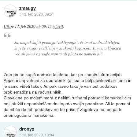
zmaugy
::
13. feb 2020, 09:51
Utk
je
13. feb 2020 ob 09:45
izjavil
:
Ja, ampak kaj ti pomaga "zaklepanje", če imaš android telefon,
ki je že v osnovi odklenjen za skoraj kogarkoli. Tam ena kljukica
več ali manj v google mapsu ali photo ne pomeni nič.
Zato pa ne kupiš android telefona, ker po znanih informacijah
Apple manj vohuni za uporabniki (ali pa je bolj učinkovit pri temu in
je samo videti tako). Ampak ravno tako je varnost podatkov
problematična na računalnikih.
Človek se po mojem mora z nekimi rutinami potruditi komurkoli čim
bolj otežiti nepooblaščen dostop do svojih podatkov. Ali to pomeni
da nihče do teh podatkov ne bo prišel? Zagotovo ne, bo pa to
onemogočeno marsikomu.
dronyx
::
13. feb 2020, 10:04