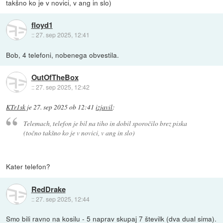
takšno ko je v novici, v ang in slo)
floyd1
::
27. sep 2025, 12:41
Bob, 4 telefoni, nobenega obvestila.
OutOfTheBox
::
27. sep 2025, 12:42
KTr1sk
je
27. sep 2025 ob 12:41
izjavil
:
Telemach, telefon je bil na tiho in dobil sporočilo brez piska
(točno takšno ko je v novici, v ang in slo)
Kater telefon?
RedDrake
::
27. sep 2025, 12:44
Smo bili ravno na kosilu - 5 naprav skupaj 7 številk (dva dual sima).