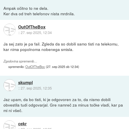
Ampak očitno to ne dela.
Ker dva od treh telefonov nista mrdnila.
OutOfTheBox
::
27. sep 2025, 12:34
Ja sej zato je pa fail. Zgleda da so dobili samo tisti na telekomu,
kar nima popolnoma nobenega smisla.
Zgodovina sprememb…
spremenilo:
OutOfTheBox
(
27. sep 2025 ob 12:34
)
skumpl
::
27. sep 2025, 12:35
Jaz upam, da bo tisti, ki je odgovoren za to, da nismo dobili
obvestila tudi odgovarjal. Gre namreč za minus točke vladi, kar pa
mi ni všeč.
cekr