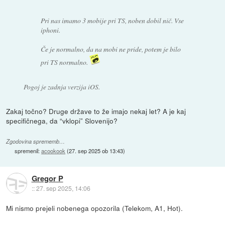
Pri nas imamo 3 mobije pri TS, noben dobil nič. Vse
iphoni.
Če je normalno, da na mobi ne pride, potem je bilo
pri TS normalno.
Pogoj je zadnja verzija iOS.
Zakaj točno? Druge države to že imajo nekaj let? A je kaj
specifičnega, da “vklopi” Slovenijo?
Zgodovina sprememb…
spremenil:
acookook
(
27. sep 2025 ob 13:43
)
Gregor P
::
27. sep 2025, 14:06
Mi nismo prejeli nobenega opozorila (Telekom, A1, Hot).