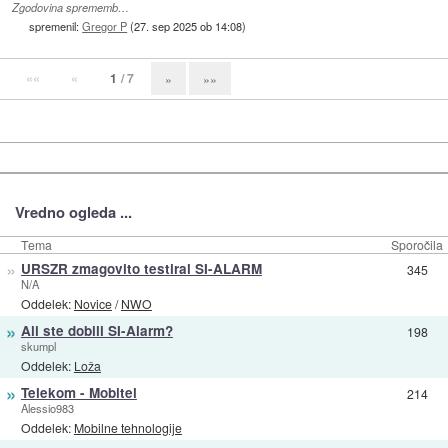
Zgodovina sprememb…
spremenil:
Gregor P
(
27. sep 2025 ob 14:08
)
««
«
1
/ 7
»
»»
Vredno ogleda ...
Tema
Sporočila
»
URSZR zmagovito testiral SI-ALARM
345
N/A
Oddelek:
Novice
/
NWO
»
Ali ste dobili SI-Alarm?
198
skumpl
Oddelek:
Loža
»
Telekom - Mobitel
214
Alessio983
Oddelek:
Mobilne tehnologije