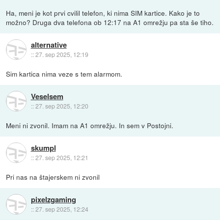
Ha, meni je kot prvi cvilil telefon, ki nima SIM kartice. Kako je to
možno? Druga dva telefona ob 12:17 na A1 omrežju pa sta še tiho.
alternative
::
27. sep 2025, 12:19
Sim kartica nima veze s tem alarmom.
Veselsem
::
27. sep 2025, 12:20
Meni ni zvonil. Imam na A1 omrežju. In sem v Postojni.
skumpl
::
27. sep 2025, 12:21
Pri nas na štajerskem ni zvonil
pixelzgaming
::
27. sep 2025, 12:24