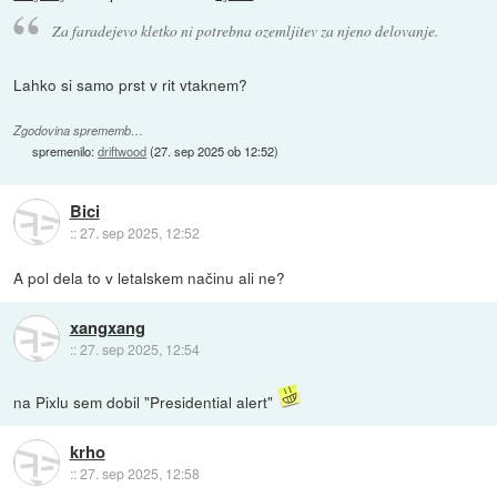
Za faradejevo kletko ni potrebna ozemljitev za njeno delovanje.
Lahko si samo prst v rit vtaknem?
Zgodovina sprememb…
spremenilo:
driftwood
(
27. sep 2025 ob 12:52
)
Bici
::
27. sep 2025, 12:52
A pol dela to v letalskem načinu ali ne?
xangxang
::
27. sep 2025, 12:54
na Pixlu sem dobil "Presidential alert"
krho
::
27. sep 2025, 12:58