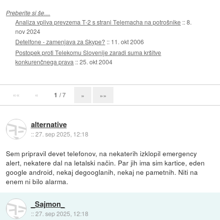
Preberite si še…
Analiza vpliva prevzema T-2 s strani Telemacha na potrošnike
::
8.
nov 2024
Detelfone - zamenjava za Skype?
::
11. okt 2006
Postopek proti Telekomu Slovenije zaradi suma kršitve
konkurenčnega prava
::
25. okt 2004
««
«
1
/ 7
»
»»
alternative
::
27. sep 2025, 12:18
Sem pripravil devet telefonov, na nekaterih izklopil emergency
alert, nekatere dal na letalski način. Par jih ima sim kartice, eden
google android, nekaj degooglanih, nekaj ne pametnih. Niti na
enem ni bilo alarma.
_Sajmon_
::
27. sep 2025, 12:18