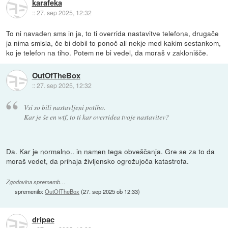
karafeka
::
27. sep 2025, 12:32
To ni navaden sms in ja, to ti overrida nastavitve telefona, drugače
ja nima smisla, če bi dobil to ponoč ali nekje med kakim sestankom,
ko je telefon na tiho. Potem ne bi vedel, da moraš v zaklonišče.
OutOfTheBox
::
27. sep 2025, 12:32
Vsi so bili nastavljeni potiho.
Kar je še en wtf, to ti kar overridea tvoje nastavitev?
Da. Kar je normalno.. in namen tega obveščanja. Gre se za to da
moraš vedet, da prihaja življensko ogrožujoča katastrofa.
Zgodovina sprememb…
spremenilo:
OutOfTheBox
(
27. sep 2025 ob 12:33
)
dripac