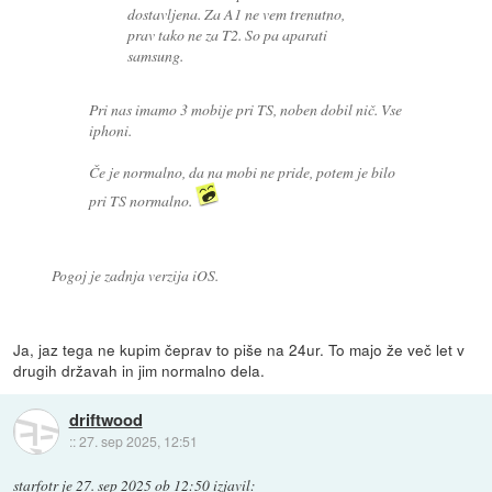
dostavljena. Za A1 ne vem trenutno,
prav tako ne za T2. So pa aparati
samsung.
Pri nas imamo 3 mobije pri TS, noben dobil nič. Vse
iphoni.
Če je normalno, da na mobi ne pride, potem je bilo
pri TS normalno.
Pogoj je zadnja verzija iOS.
Ja, jaz tega ne kupim čeprav to piše na 24ur. To majo že več let v
drugih državah in jim normalno dela.
driftwood
::
27. sep 2025, 12:51
starfotr
je
27. sep 2025 ob 12:50
izjavil
: