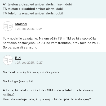
A1 telefon z disabled amber alerts: nisem dobil
TS telefon z
amber alerts: dobil
disabled
TM telefon z enabled amber alerts: dobil
starfotr
::
27. sep 2025, 12:24
To v novici je zavajanje. Na omrežjih TS in TM so bila sporočila
normalno dostavljena. Za A1 ne vem trenutno, prav tako ne za T2.
So pa aparati samsung.
Bici
::
27. sep 2025, 12:27
Na Telekomu in T-2 so sporočila prišla.
Na Hot ga (še) ni bilo.
A to naj bi delalo tudi če brez SIM in če je telefon v letalskem
načinu?
Kako da slednje dela, ko pa naj bi bil radijski del izklopljen?