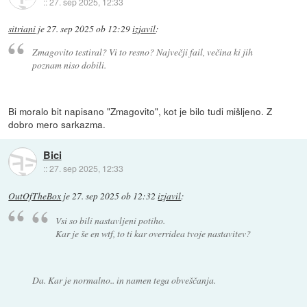
::
27. sep 2025, 12:33
sitriani
je
27. sep 2025 ob 12:29
izjavil
:
Zmagovito testiral? Vi to resno? Največji fail, večina ki jih
poznam niso dobili.
Bi moralo bit napisano "Zmagovito", kot je bilo tudi mišljeno. Z
dobro mero sarkazma.
Bici
::
27. sep 2025, 12:33
OutOfTheBox
je
27. sep 2025 ob 12:32
izjavil
:
Vsi so bili nastavljeni potiho.
Kar je še en wtf, to ti kar overridea tvoje nastavitev?
Da. Kar je normalno.. in namen tega obveščanja.