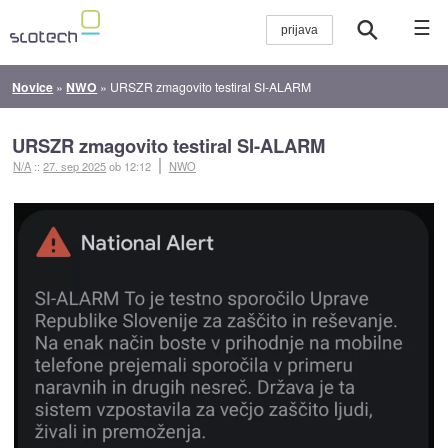
☰
Novice
»
NWO
»
URSZR zmagovito testiral SI-ALARM
URSZR zmagovito testiral SI-ALARM
N/A
::
27. sep 2025
ob 12:12
NWO