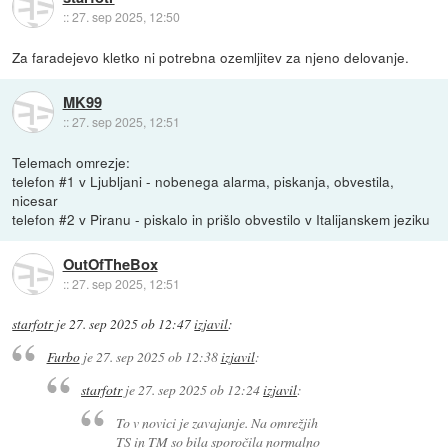
::
27. sep 2025, 12:50
Za faradejevo kletko ni potrebna ozemljitev za njeno delovanje.
MK99
::
27. sep 2025, 12:51
Telemach omrezje:
telefon #1 v Ljubljani - nobenega alarma, piskanja, obvestila,
nicesar
telefon #2 v Piranu - piskalo in prišlo obvestilo v Italijanskem jeziku
OutOfTheBox
::
27. sep 2025, 12:51
starfotr
je
27. sep 2025 ob 12:47
izjavil
:
Furbo
je
27. sep 2025 ob 12:38
izjavil
:
starfotr
je
27. sep 2025 ob 12:24
izjavil
:
To v novici je zavajanje. Na omrežjih
TS in TM so bila sporočila normalno