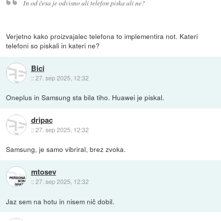
In od česa je odvisno ali telefon piska ali ne?
Verjetno kako proizvajalec telefona to implementira not. Kateri
telefoni so piskali in kateri ne?
Bici
::
27. sep 2025, 12:32
Oneplus in Samsung sta bila tiho. Huawei je piskal.
dripac
::
27. sep 2025, 12:32
Samsung, je samo vibriral, brez zvoka.
mtosev
::
27. sep 2025, 12:32
Jaz sem na hotu in nisem nič dobil.