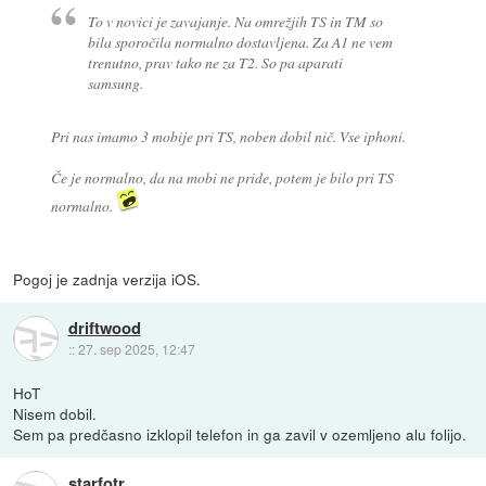
To v novici je zavajanje. Na omrežjih TS in TM so
bila sporočila normalno dostavljena. Za A1 ne vem
trenutno, prav tako ne za T2. So pa aparati
samsung.
Pri nas imamo 3 mobije pri TS, noben dobil nič. Vse iphoni.
Če je normalno, da na mobi ne pride, potem je bilo pri TS
normalno.
Pogoj je zadnja verzija iOS.
driftwood
::
27. sep 2025, 12:47
HoT
Nisem dobil.
Sem pa predčasno izklopil telefon in ga zavil v ozemljeno alu folijo.
starfotr