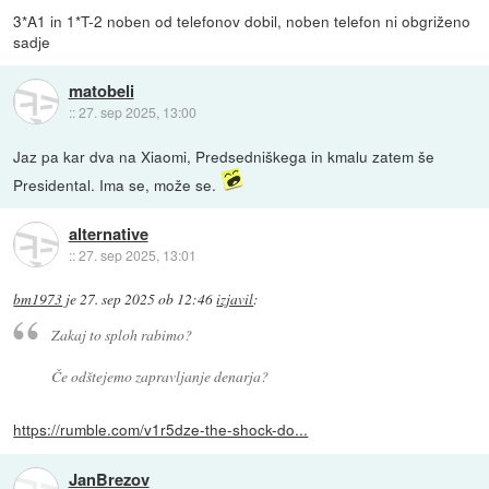
3*A1 in 1*T-2 noben od telefonov dobil, noben telefon ni obgriženo
sadje
matobeli
::
27. sep 2025, 13:00
Jaz pa kar dva na Xiaomi, Predsedniškega in kmalu zatem še
Presidental. Ima se, može se.
alternative
::
27. sep 2025, 13:01
bm1973
je
27. sep 2025 ob 12:46
izjavil
:
Zakaj to sploh rabimo?
Če odštejemo zapravljanje denarja?
https://rumble.com/v1r5dze-the-shock-do...
JanBrezov