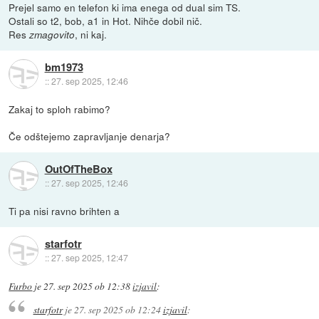
Prejel samo en telefon ki ima enega od dual sim TS.
Ostali so t2, bob, a1 in Hot. Nihče dobil nič.
Res
, ni kaj.
zmagovito
bm1973
::
27. sep 2025, 12:46
Zakaj to sploh rabimo?
Če odštejemo zapravljanje denarja?
OutOfTheBox
::
27. sep 2025, 12:46
Ti pa nisi ravno brihten a
starfotr
::
27. sep 2025, 12:47
Furbo
je
27. sep 2025 ob 12:38
izjavil
:
starfotr
je
27. sep 2025 ob 12:24
izjavil
: