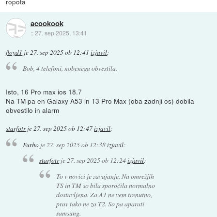
ropota
acookook
::
27. sep 2025, 13:41
floyd1
je
27. sep 2025 ob 12:41
izjavil
:
Bob, 4 telefoni, nobenega obvestila.
Isto, 16 Pro max ios 18.7
Na TM pa en Galaxy A53 in 13 Pro Max (oba zadnji os) dobila
obvestilo in alarm
starfotr
je
27. sep 2025 ob 12:47
izjavil
:
Furbo
je
27. sep 2025 ob 12:38
izjavil
:
starfotr
je
27. sep 2025 ob 12:24
izjavil
:
To v novici je zavajanje. Na omrežjih
TS in TM so bila sporočila normalno
dostavljena. Za A1 ne vem trenutno,
prav tako ne za T2. So pa aparati
samsung.