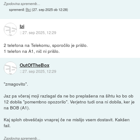
Zgodovina sprememb…
spremenil:
Bici
(
27. sep 2025 ob 12:28
)
Izi
::
27. sep 2025, 12:29
2 telefona na Telekomu, sporočilo je prišlo.
1 telefon na A1, nič ni prišlo.
OutOfTheBox
::
27. sep 2025, 12:29
"zmagovito".
Jaz pa včeraj moji razlagal da ne bo preplašena na šihtu ko bo ob
12 dobila "pomembno opozorilo". Verjetno tudi ona ni dobila, ker je
na BOB (A1).
Kaj sploh obveščajo vnaprej če ne mislijo vsem dostavit. Kakšen
fail.
Zgodovina sprememb…