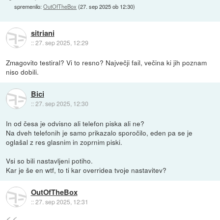
spremenilo:
OutOfTheBox
(
27. sep 2025 ob 12:30
)
sitriani
::
27. sep 2025, 12:29
Zmagovito testiral? Vi to resno? Največji fail, večina ki jih poznam
niso dobili.
Bici
::
27. sep 2025, 12:30
In od česa je odvisno ali telefon piska ali ne?
Na dveh telefonih je samo prikazalo sporočilo, eden pa se je
oglašal z res glasnim in zoprnim piski.
Vsi so bili nastavljeni potiho.
Kar je še en wtf, to ti kar overridea tvoje nastavitev?
OutOfTheBox
::
27. sep 2025, 12:31