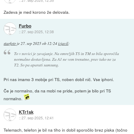
::
27. sep 2025, 12:35
Zadeva je med korono že delovala.
Furbo
::
27. sep 2025, 12:38
starfotr
je
27. sep 2025 ob 12:24
izjavil
:
To v novici je zavajanje. Na omrežjih TS in TM so bila sporočila
normalno dostavljena. Za A1 ne vem trenutno, prav tako ne za
T2. So pa aparati samsung.
Pri nas imamo 3 mobije pri TS, noben dobil nič. Vse iphoni.
Če je normalno, da na mobi ne pride, potem je bilo pri TS
normalno.
KTr1sk
::
27. sep 2025, 12:41
Telemach, telefon je bil na tiho in dobil sporočilo brez piska (točno