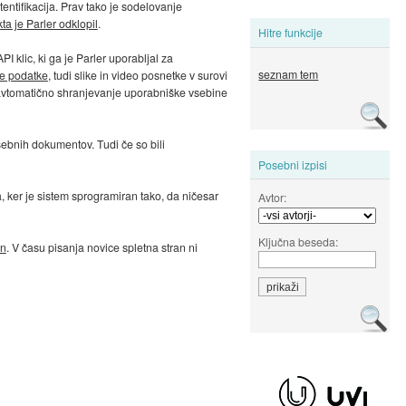
vtentifikacija. Prav tako je sodelovanje
ta je Parler odklopil
.
Hitre funkcije
PI klic, ki ga je Parler uporabljal za
seznam tem
ke podatke
, tudi slike in video posnetke v surovi
a avtomatično shranjevanje uporabniške vsebine
osebnih dokumentov. Tudi če so bili
Posebni izpisi
, ker je sistem sprogramiran tako, da ničesar
Avtor:
Ključna beseda:
on
. V času pisanja novice spletna stran ni