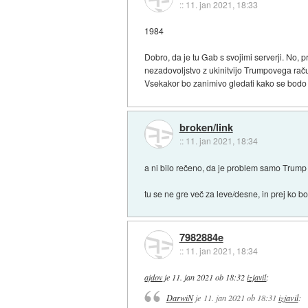
::
11. jan 2021, 18:33
1984
Dobro, da je tu Gab s svojimi serverji. No, pr
nezadovoljstvo z ukinitvijo Trumpovega rač
Vsekakor bo zanimivo gledati kako se bodo ob
broken/link
::
11. jan 2021, 18:34
a ni bilo rečeno, da je problem samo Trump i
tu se ne gre več za leve/desne, in prej ko b
7982884e
::
11. jan 2021, 18:34
ajdov
je
11. jan 2021 ob 18:32
izjavil
:
DarwiN
je
11. jan 2021 ob 18:31
izjavil
: