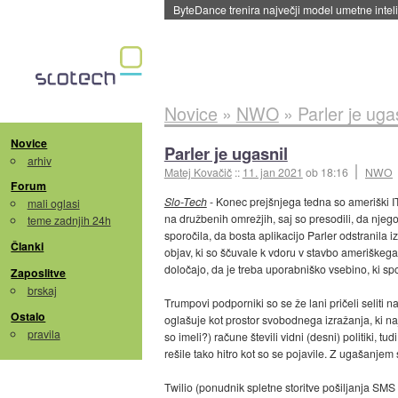
Spletne strani začele streči oglase za agente
Novice
»
NWO
»
Parler je uga
Novice
Parler je ugasnil
arhiv
Matej Kovačič
::
11. jan 2021
ob 18:16
NWO
Forum
Slo-Tech
- Konec prejšnjega tedna so ameriški 
mali oglasi
na družbenih omrežjih, saj so presodili, da nje
teme zadnjih 24h
sporočila, da bosta aplikacijo Parler odstranila iz
Članki
objav, ki so ščuvale k vdoru v stavbo ameriškega 
določajo, da je treba uporabniško vsebino, ki spo
Zaposlitve
brskaj
Trumpovi podporniki so se že lani pričeli seliti n
Ostalo
oglašuje kot prostor svobodnega izražanja, ki naj
pravila
so imeli?) račune števili vidni (desni) politiki, t
rešile tako hitro kot so se pojavile. Z ugašanjem 
Twilio (ponudnik spletne storitve pošiljanja SMS