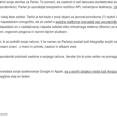
v ukinil svoje storitve za Parler. To pomeni, da naekrat ni več delovala dvofaktorska a
porabnikov). Parler je uporabljal brezplačno različico API, namenjeno testiranju.
Ok
 tukaj šele začele. Twilio je kot kaže v svoji objavi za javnost pomotoma (?) razkril A
e napadalcem omogočilo, da so začeli s
spletne platforme prenašati vse uporabniš
. Napadalci so v nadaljevanju napada izdelali sliko virtualnega sistema (Warior) z
lcem, organom pregona in raznim tajnim službam.
 ki so potrdili svoje račune. V ta namen so Parlerju poslali tudi fotografije svojih 
m znani - z imeni in priimki, naslovi in slikami vred.
i uporabniki pobrisali vsebine s svojega računa. Vendar jim to prav veliko ne pomaga
odpovedala svoje sodelovanje Google in Apple,
ga s svojih oblakov meče tudi Amaz
egljiva vsaj en teden.
n 2023