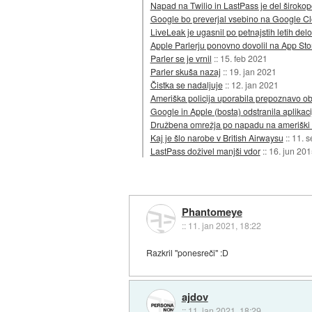
Napad na Twilio in LastPass je del široko
Google bo preverjal vsebino na Google C
LiveLeak je ugasnil po petnajstih letih del
Apple Parlerju ponovno dovolil na App Sto
Parler se je vrnil
::
15. feb 2021
Parler skuša nazaj
::
19. jan 2021
Čistka se nadaljuje
::
12. jan 2021
Ameriška policija uporabila prepoznavo obr
Google in Apple (bosta) odstranila aplikaci
Družbena omrežja po napadu na ameriški K
Kaj je šlo narobe v British Airwaysu
::
11. 
LastPass doživel manjši vdor
::
16. jun 201
Phantomeye
::
11. jan 2021, 18:22
Razkril "ponesreči" :D
ajdov
::
11. jan 2021, 18:29