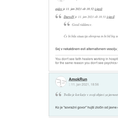
ajdov
je
11. jan 2021 ob 18:32
izjavil
:
DarwiN
je
11. jan 2021 ob 18:31
izjavil
:
Good riddance.
Če bi bila situacija obrnjena in bi bil big
Sej v nekakšnem evil alternativnem vesolju 
You don't see faith healers working in hospit
for the same reason you don't see psychics w
AmokRun
::
11. jan 2021, 18:56
Twilio je kot kaže v svoji objavi za javnos
Ko je "sovražni govor" hujši zločin od javne