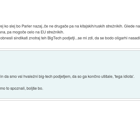
ej ko slej bo Parler nazaj..če ne drugače pa na kitajskih/ruskih strežnikih. Glede na 
una, pa mogoče celo na EU strežnikih.
nesli sindikati znotraj teh BigTech podjetji...se mi zdi, da se bodo oligarhi nasadi
n da smo vsi hvaležni big-tech podjetjem, da so ga končno utišale, 'tega idiota'.
omo to spoznali, boljše bo.