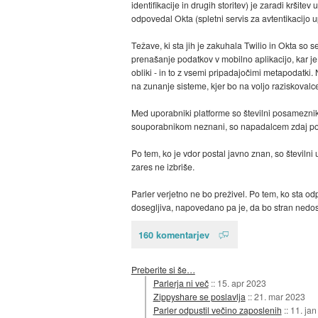
identifikacije in drugih storitev) je zaradi kršite
odpovedal Okta (spletni servis za avtentikacijo u
Težave, ki sta jih je zakuhala Twilio in Okta so se
prenašanje podatkov v mobilno aplikacijo, kar j
obliki - in to z vsemi pripadajočimi metapodatki
na zunanje sisteme, kjer bo na voljo raziskova
Med uporabniki platforme so številni posamezniki,
souporabnikom neznani, so napadalcem zdaj povse
Po tem, ko je vdor postal javno znan, so številn
zares ne izbriše.
Parler verjetno ne bo preživel. Po tem, ko sta 
dosegljiva, napovedano pa je, da bo stran nedos
160 komentarjev
Preberite si še…
Parlerja ni več
::
15. apr 2023
Zippyshare se poslavlja
::
21. mar 2023
Parler odpustil večino zaposlenih
::
11. ja