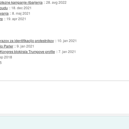
potezne kampanje ribarjenja
::
28. avg 2022
loudu
::
18. dec 2021
ovanja
::
8. maj 2021
re
::
19. apr 2021
azov za identifikacijo protestnikov
::
10. jan 2021
jo Parler
::
9. jan 2021
ongres blokirala Trumpove profile
::
7. jan 2021
sep 2018
5