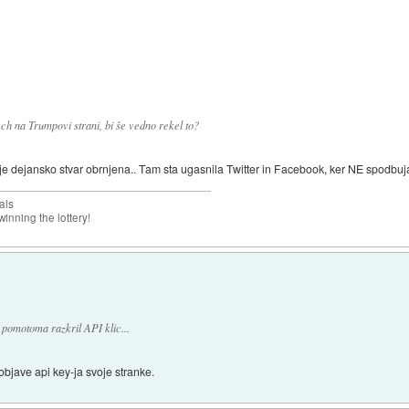
 tech na Trumpovi strani, bi še vedno rekel to?
je dejansko stvar obrnjena.. Tam sta ugasnila Twitter in Facebook, ker NE spodbuja
als
inning the lottery!
t pomotoma razkril API klic...
 objave api key-ja svoje stranke.