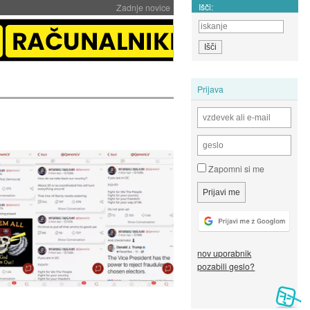
Išči:
Zadnje novice
Prijava
Zapomni si me
nov uporabnik
pozabili geslo?