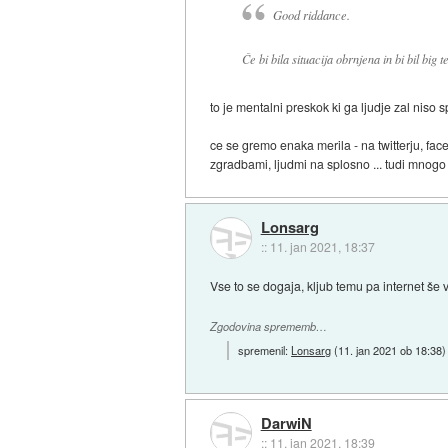
Good riddance.
Če bi bila situacija obrnjena in bi bil big
to je mentalni preskok ki ga ljudje zal niso 
ce se gremo enaka merila - na twitterju, faceb
zgradbami, ljudmi na splosno ... tudi mnogo 
Lonsarg
::
11. jan 2021, 18:37
Vse to se dogaja, kljub temu pa internet še 
Zgodovina sprememb…
spremenil:
Lonsarg
(
11. jan 2021 ob 18:38
)
DarwiN
::
11. jan 2021, 18:39