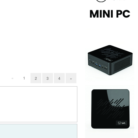
«
1
2
3
4
»