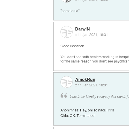
"pomotoma"
DarwiN
::
11. jan 2021, 18:31
Good riddance.
You don't see faith healers working in hospit
for the same reason you don't see psychics w
AmokRun
::
11. jan 2021, 18:31
Okta is the identity company that stands fo
Anonimnež: Hey, oni so nacijii!!11!
Okta: OK. Terminated!