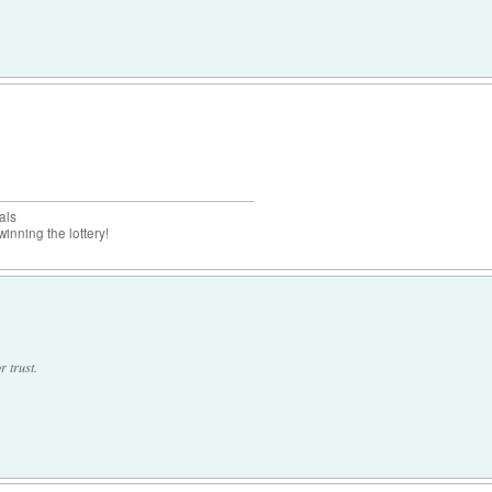
als
inning the lottery!
r trust.