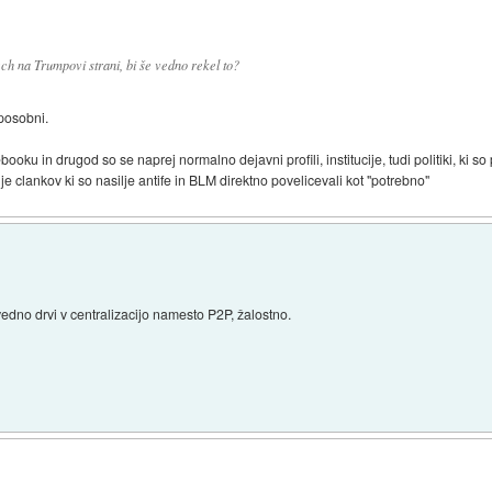
 tech na Trumpovi strani, bi še vedno rekel to?
sposobni.
ooku in drugod so se naprej normalno dejavni profili, institucije, tudi politiki, ki so
je clankov ki so nasilje antife in BLM direktno povelicevali kot "potrebno"
vedno drvi v centralizacijo namesto P2P, žalostno.