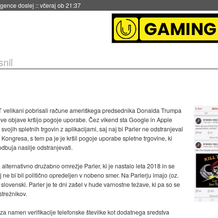
 umetne inteligence
::
včeraj ob 21:23
snil
IT velikani pobrisali račune ameriškega predsednika Donalda Trumpa
gove objave kršijo pogoje uporabe. Čez vikend sta Google in Apple
 svojih spletnih trgovin z aplikacijami, saj naj bi Parler ne odstranjeval
Kongresa, s tem pa je je kršil pogoje uporabe spletne trgovine, ki
dbuja nasilje odstranjevati.
a alternativno družabno omrežje Parler, ki je nastalo leta 2018 in se
 ne bi bil politično opredeljen v nobeno smer. Na Parlerju imajo (oz.
udi slovenski. Parler je te dni zašel v hude varnostne težave, ki pa so se
strežnikov.
 za namen verifikacije telefonske številke kot dodatnega sredstva