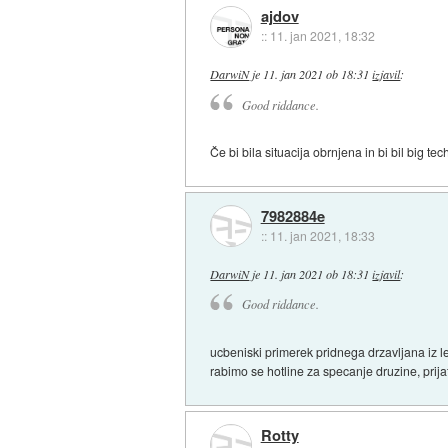
ajdov
::
11. jan 2021, 18:32
DarwiN
je
11. jan 2021 ob 18:31
izjavil
:
Good riddance.
Če bi bila situacija obrnjena in bi bil big te
7982884e
::
11. jan 2021, 18:33
DarwiN
je
11. jan 2021 ob 18:31
izjavil
:
Good riddance.
ucbeniski primerek pridnega drzavljana iz l
rabimo se hotline za specanje druzine, prijat
Rotty