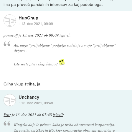
ima pa preveč parcialnih interesov za kaj podobnega.
HupChup
::
13. dec 2021, 09:09
poweroff
je
13. dec 2021 ob 00:09
izjavil
:
Ah, moje "priljubljeno" podjetje sodeluje z mojo "priljubljeno"
državo...
Iste sorte ptiči vkup letajo?
Gliha vkup štriha, ja.
Unchancy
::
13. dec 2021, 09:48
Fritz
je
13. dec 2021 ob 07:48
izjavil
:
Kitajska daje le primer, kako je treba obravnavati korporacijo.
Za razliko od ZDA in EU, kjer korporacije obravnavajo države