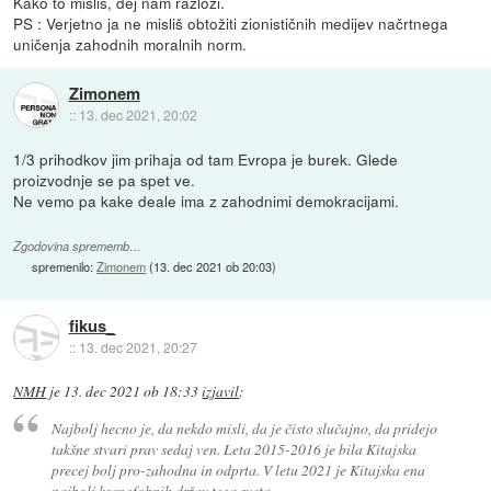
Kako to misliš, dej nam razloži.
PS : Verjetno ja ne misliš obtožiti zionističnih medijev načrtnega
uničenja zahodnih moralnih norm.
Zimonem
::
13. dec 2021, 20:02
1/3 prihodkov jim prihaja od tam Evropa je burek. Glede
proizvodnje se pa spet ve.
Ne vemo pa kake deale ima z zahodnimi demokracijami.
Zgodovina sprememb…
spremenilo:
Zimonem
(
13. dec 2021 ob 20:03
)
fikus_
::
13. dec 2021, 20:27
NMH
je
13. dec 2021 ob 18:33
izjavil
:
Najbolj hecno je, da nekdo misli, da je čisto slučajno, da pridejo
takšne stvari prav sedaj ven. Leta 2015-2016 je bila Kitajska
precej bolj pro-zahodna in odprta. V letu 2021 je Kitajska ena
najbolj ksenofobnih držav tega sveta.