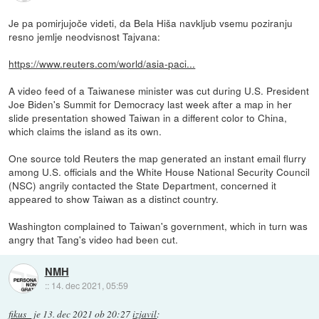
Je pa pomirjujoče videti, da Bela Hiša navkljub vsemu poziranju
resno jemlje neodvisnost Tajvana:
https://www.reuters.com/world/asia-paci...
A video feed of a Taiwanese minister was cut during U.S. President
Joe Biden's Summit for Democracy last week after a map in her
slide presentation showed Taiwan in a different color to China,
which claims the island as its own.
One source told Reuters the map generated an instant email flurry
among U.S. officials and the White House National Security Council
(NSC) angrily contacted the State Department, concerned it
appeared to show Taiwan as a distinct country.
Washington complained to Taiwan's government, which in turn was
angry that Tang's video had been cut.
NMH
::
14. dec 2021, 05:59
fikus_
je
13. dec 2021 ob 20:27
izjavil
: