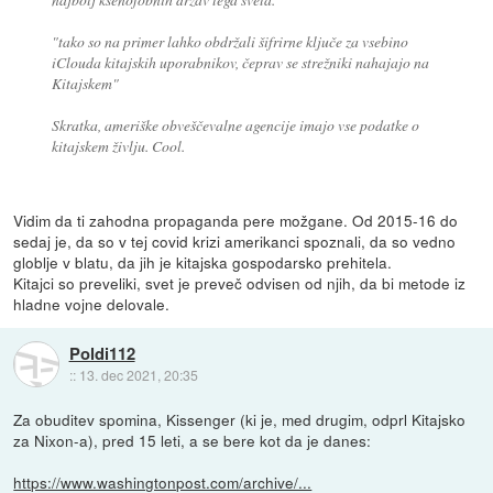
"tako so na primer lahko obdržali šifrirne ključe za vsebino
iClouda kitajskih uporabnikov, čeprav se strežniki nahajajo na
Kitajskem"
Skratka, ameriške obveščevalne agencije imajo vse podatke o
kitajskem življu. Cool.
Vidim da ti zahodna propaganda pere možgane. Od 2015-16 do
sedaj je, da so v tej covid krizi amerikanci spoznali, da so vedno
globlje v blatu, da jih je kitajska gospodarsko prehitela.
Kitajci so preveliki, svet je preveč odvisen od njih, da bi metode iz
hladne vojne delovale.
Poldi112
::
13. dec 2021, 20:35
Za obuditev spomina, Kissenger (ki je, med drugim, odprl Kitajsko
za Nixon-a), pred 15 leti, a se bere kot da je danes:
https://www.washingtonpost.com/archive/...