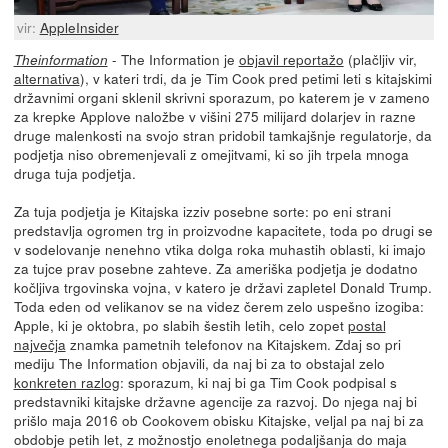
vir:
AppleInsider
- The Information je
objavil reportažo
(plačljiv vir,
Theinformation
alternativa
), v kateri trdi, da je Tim Cook pred petimi leti s kitajskimi
državnimi organi sklenil skrivni sporazum, po katerem je v zameno
za krepke Applove naložbe v višini 275 milijard dolarjev in razne
druge malenkosti na svojo stran pridobil tamkajšnje regulatorje, da
podjetja niso obremenjevali z omejitvami, ki so jih trpela mnoga
druga tuja podjetja.
Za tuja podjetja je Kitajska izziv posebne sorte: po eni strani
predstavlja ogromen trg in proizvodne kapacitete, toda po drugi se
v sodelovanje nenehno vtika dolga roka muhastih oblasti, ki imajo
za tujce prav posebne zahteve. Za ameriška podjetja je dodatno
kočljiva trgovinska vojna, v katero je državi zapletel Donald Trump.
Toda eden od velikanov se na videz čerem zelo uspešno izogiba:
Apple, ki je oktobra, po slabih šestih letih, celo zopet
postal
največja
znamka pametnih telefonov na Kitajskem. Zdaj so pri
mediju The Information objavili, da naj bi za to obstajal zelo
konkreten razlog
: sporazum, ki naj bi ga Tim Cook podpisal s
predstavniki kitajske državne agencije za razvoj. Do njega naj bi
prišlo maja 2016 ob Cookovem obisku Kitajske, veljal pa naj bi za
obdobje petih let, z možnostjo enoletnega podaljšanja do maja