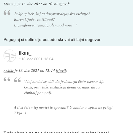
MrStein
je
13. dec 2021 ob 10:41
izjavil
:
Je kje spisek, kaj ta dogovor dejansko vsebuje?
Razen ključev za iCloud?
In meglenega "manj polen pod noge" ?
Poguglaj si definicijo besede skrivni ali tajni dogovor.
fikus_
::
13. dec 2021, 13:04
nekikr
je
13. dec 2021 ob 12:14
izjavil
:
V tej novici se vidi, da je denarju čisto vseeno, kje
kroži, prav tako lastnikom denarja, samo da sa
čimbolj pomnoži.
A ti si šele v tej novici to spoznal? O madona, sploh ne prižgi
TVja :)
Tvoje pisanje pa zelo doprinese k debati, cvet intelience!