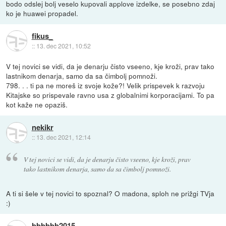
bodo odslej bolj veselo kupovali applove izdelke, se posebno zdaj
ko je huawei propadel.
fikus_
::
13. dec 2021, 10:52
V tej novici se vidi, da je denarju čisto vseeno, kje kroži, prav tako
lastnikom denarja, samo da sa čimbolj pomnoži.
798. . . ti pa ne moreš iz svoje kože?! Velik prispevek k razvoju
Kitajske so prispevale ravno usa z globalnimi korporacijami. To pa
kot kaže ne opaziš.
nekikr
::
13. dec 2021, 12:14
V tej novici se vidi, da je denarju čisto vseeno, kje kroži, prav
tako lastnikom denarja, samo da sa čimbolj pomnoži.
A ti si šele v tej novici to spoznal? O madona, sploh ne prižgi TVja
:)
bbbbbb2015