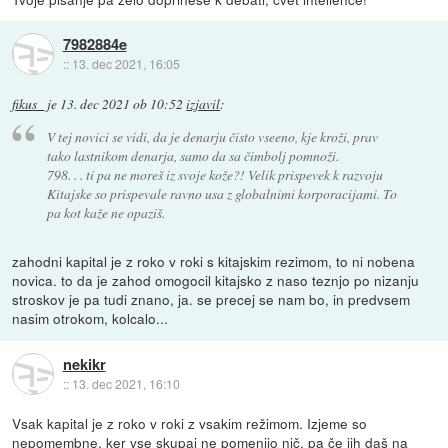
7982884e
::
13. dec 2021, 16:05
fikus_
je
13. dec 2021 ob 10:52
izjavil
:
V tej novici se vidi, da je denarju čisto vseeno, kje kroži, prav
tako lastnikom denarja, samo da sa čimbolj pomnoži.
798. . . ti pa ne moreš iz svoje kože?! Velik prispevek k razvoju
Kitajske so prispevale ravno usa z globalnimi korporacijami. To
pa kot kaže ne opaziš.
zahodni kapital je z roko v roki s kitajskim rezimom, to ni nobena
novica. to da je zahod omogocil kitajsko z naso teznjo po nizanju
stroskov je pa tudi znano, ja. se precej se nam bo, in predvsem
nasim otrokom, kolcalo...
nekikr
::
13. dec 2021, 16:10
Vsak kapital je z roko v roki z vsakim režimom. Izjeme so
nepomembne, ker vse skupaj ne pomenijo nič, pa če jih daš na