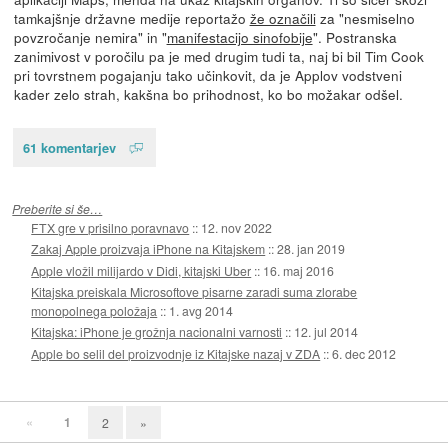
tamkajšnje državne medije reportažo
že označili
za "nesmiselno
povzročanje nemira" in "
manifestacijo sinofobije
". Postranska
zanimivost v poročilu pa je med drugim tudi ta, naj bi bil Tim Cook
pri tovrstnem pogajanju tako učinkovit, da je Applov vodstveni
kader zelo strah, kakšna bo prihodnost, ko bo možakar odšel.
61 komentarjev
Preberite si še…
FTX gre v prisilno poravnavo
::
12. nov 2022
Zakaj Apple proizvaja iPhone na Kitajskem
::
28. jan 2019
Apple vložil milijardo v Didi, kitajski Uber
::
16. maj 2016
Kitajska preiskala Microsoftove pisarne zaradi suma zlorabe
monopolnega položaja
::
1. avg 2014
Kitajska: iPhone je grožnja nacionalni varnosti
::
12. jul 2014
Apple bo selil del proizvodnje iz Kitajske nazaj v ZDA
::
6. dec 2012
«
1
2
»