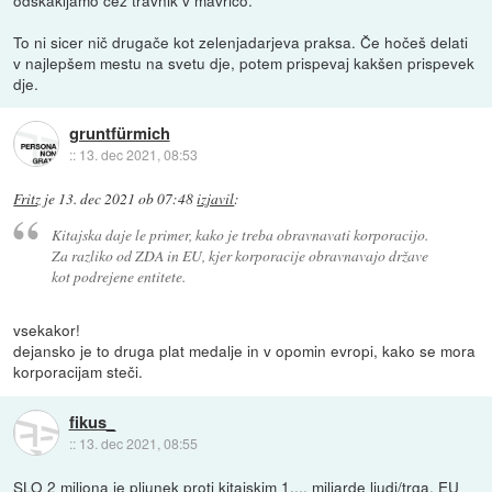
To ni sicer nič drugače kot zelenjadarjeva praksa. Če hočeš delati
v najlepšem mestu na svetu dje, potem prispevaj kakšen prispevek
dje.
gruntfürmich
::
13. dec 2021, 08:53
Fritz
je
13. dec 2021 ob 07:48
izjavil
:
Kitajska daje le primer, kako je treba obravnavati korporacijo.
Za razliko od ZDA in EU, kjer korporacije obravnavajo države
kot podrejene entitete.
vsekakor!
dejansko je to druga plat medalje in v opomin evropi, kako se mora
korporacijam steči.
fikus_
::
13. dec 2021, 08:55
SLO 2 miljona je pljunek proti kitajskim 1,... miljarde ljudi/trga. EU