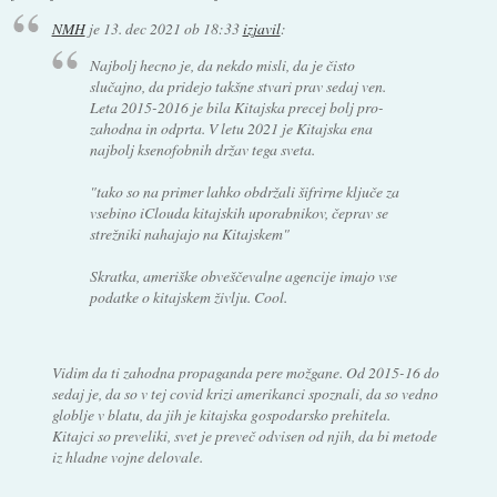
NMH
je
13. dec 2021 ob 18:33
izjavil
:
Najbolj hecno je, da nekdo misli, da je čisto
slučajno, da pridejo takšne stvari prav sedaj ven.
Leta 2015-2016 je bila Kitajska precej bolj pro-
zahodna in odprta. V letu 2021 je Kitajska ena
najbolj ksenofobnih držav tega sveta.
"tako so na primer lahko obdržali šifrirne ključe za
vsebino iClouda kitajskih uporabnikov, čeprav se
strežniki nahajajo na Kitajskem"
Skratka, ameriške obveščevalne agencije imajo vse
podatke o kitajskem življu. Cool.
Vidim da ti zahodna propaganda pere možgane. Od 2015-16 do
sedaj je, da so v tej covid krizi amerikanci spoznali, da so vedno
globlje v blatu, da jih je kitajska gospodarsko prehitela.
Kitajci so preveliki, svet je preveč odvisen od njih, da bi metode
iz hladne vojne delovale.