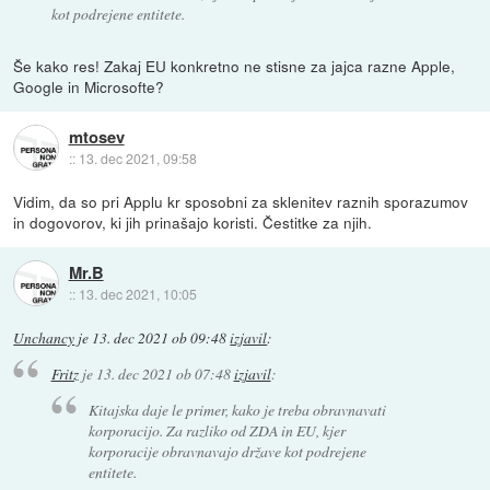
kot podrejene entitete.
Še kako res! Zakaj EU konkretno ne stisne za jajca razne Apple,
Google in Microsofte?
mtosev
::
13. dec 2021, 09:58
Vidim, da so pri Applu kr sposobni za sklenitev raznih sporazumov
in dogovorov, ki jih prinašajo koristi. Čestitke za njih.
Mr.B
::
13. dec 2021, 10:05
Unchancy
je
13. dec 2021 ob 09:48
izjavil
:
Fritz
je
13. dec 2021 ob 07:48
izjavil
:
Kitajska daje le primer, kako je treba obravnavati
korporacijo. Za razliko od ZDA in EU, kjer
korporacije obravnavajo države kot podrejene
entitete.