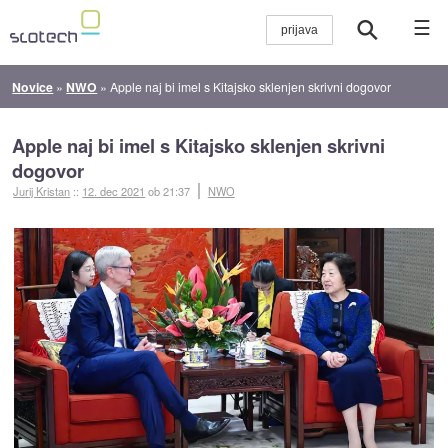
☰
Novice
»
NWO
»
Apple naj bi imel s Kitajsko sklenjen skrivni dogovor
Apple naj bi imel s Kitajsko sklenjen skrivni
dogovor
Jurij Kristan
::
12. dec 2021
ob 21:37
NWO