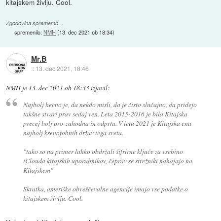
kitajskem življu. Cool.
Zgodovina sprememb…
spremenilo:
NMH
(
13. dec 2021 ob 18:34
)
Mr.B
::
13. dec 2021, 18:46
NMH
je
13. dec 2021 ob 18:33
izjavil
:
Najbolj hecno je, da nekdo misli, da je čisto slučajno, da pridejo
takšne stvari prav sedaj ven. Leta 2015-2016 je bila Kitajska
precej bolj pro-zahodna in odprta. V letu 2021 je Kitajska ena
najbolj ksenofobnih držav tega sveta.
"tako so na primer lahko obdržali šifrirne ključe za vsebino
iClouda kitajskih uporabnikov, čeprav se strežniki nahajajo na
Kitajskem"
Skratka, ameriške obveščevalne agencije imajo vse podatke o
kitajskem življu. Cool.