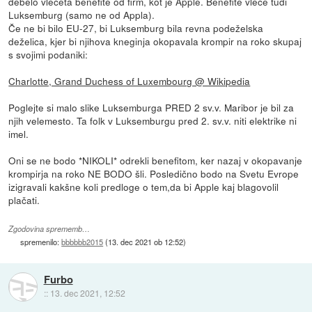
debelo vlečeta benefite od firm, kot je Apple. Benefite vleče tudi
Luksemburg (samo ne od Appla).
Če ne bi bilo EU-27, bi Luksemburg bila revna podeželska
deželica, kjer bi njihova kneginja okopavala krompir na roko skupaj
s svojimi podaniki:
Charlotte, Grand Duchess of Luxembourg @ Wikipedia
Poglejte si malo slike Luksemburga PRED 2 sv.v. Maribor je bil za
njih velemesto. Ta folk v Luksemburgu pred 2. sv.v. niti elektrike ni
imel.
Oni se ne bodo *NIKOLI* odrekli benefitom, ker nazaj v okopavanje
krompirja na roko NE BODO šli. Posledično bodo na Svetu Evrope
izigravali kakšne koli predloge o tem,da bi Apple kaj blagovolil
plačati.
Zgodovina sprememb…
spremenilo:
bbbbbb2015
(
13. dec 2021 ob 12:52
)
Furbo
::
13. dec 2021, 12:52