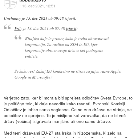
::
13. dec 2021, 12:51
Unchancy
je
13. dec 2021 ob 09:48
izjavil
:
Fritz
je
13. dec 2021 ob 07:48
izjavil
:
Kitajska daje le primer, kako je treba obravnavati
korporacijo. Za razliko od ZDA in EU, kjer
korporacije obravnavajo države kot podrejene
entitete.
Še kako res! Zakaj EU konkretno ne stisne za jajca razne Apple,
Google in Microsofte?
Verjetno zato, ker bi morala biti sprejeta odločitev Sveta Evrope, to
je politično telo, ki daje navodila kako ravnati, Evropski Komisiji.
Odločitev je lahko samo soglasna. Če se ena država ne strinja, se
odločitev ne sprejme. To je mišljeno kot varovalka, da ne bi več
držav (večina) izigravala manjšine ali eno samo državo.
Med temi državami EU-27 sta Irska in Nizozemska, ki zelo na