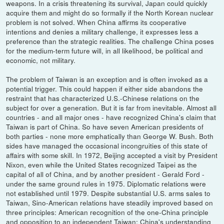
weapons. In a crisis threatening its survival, Japan could quickly
acquire them and might do so formally if the North Korean nuclear
problem is not solved. When China affirms its cooperative
intentions and denies a military challenge, it expresses less a
preference than the strategic realities. The challenge China poses
for the medium-term future will, in all likelihood, be political and
economic, not military.
The problem of Taiwan is an exception and is often invoked as a
potential trigger. This could happen if either side abandons the
restraint that has characterized U.S.-Chinese relations on the
subject for over a generation. But it is far from inevitable. Almost all
countries - and all major ones - have recognized China's claim that
Taiwan is part of China. So have seven American presidents of
both parties - none more emphatically than George W. Bush. Both
sides have managed the occasional incongruities of this state of
affairs with some skill. In 1972, Beijing accepted a visit by President
Nixon, even while the United States recognized Taipei as the
capital of all of China, and by another president - Gerald Ford -
under the same ground rules in 1975. Diplomatic relations were
not established until 1979. Despite substantial U.S. arms sales to
Taiwan, Sino-American relations have steadily improved based on
three principles: American recognition of the one-China principle
and opposition to an independent Taiwan; China's understanding