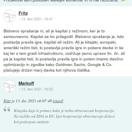
Fritz
::
13. dec 2021, 16:47
Bistveno vprašanje ni, ali je kapital z režimom, ker je to
samoumevno. Kapital se bo prilagodil. Bistveno vprašanje je, kdo
postavlja pravila igre, kapital ali režim. Ali je kitajski, evropski,
ameriški režim tisti, ki postavlja pravila igre in pobere davke in še
kaj ter s tem gradi infrastrukturo, vzdržuje javno upravo itn. itn. ali
pa je kapital tisti, ki postavlja pravila igre in potem imamo davčno
optimizacijo in zgodbe kako Goldman Sachs, Google & Co.
plačujejo državi manj davka kot njihova čistilka.
Markoff
::
13. dec 2021, 16:52
Fritz
je
13. dec 2021 ob 07:48
izjavil
:
Kitajska daje le primer, kako je treba obravnavati korporacijo.
Za razliko od ZDA in EU, kjer korporacije obravnavajo države
kot podrejene entitete.