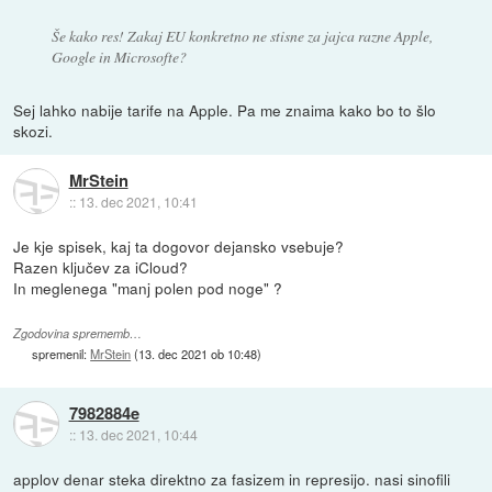
Še kako res! Zakaj EU konkretno ne stisne za jajca razne Apple,
Google in Microsofte?
Sej lahko nabije tarife na Apple. Pa me znaima kako bo to šlo
skozi.
MrStein
::
13. dec 2021, 10:41
Je kje spisek, kaj ta dogovor dejansko vsebuje?
Razen ključev za iCloud?
In meglenega "manj polen pod noge" ?
Zgodovina sprememb…
spremenil:
MrStein
(
13. dec 2021 ob 10:48
)
7982884e
::
13. dec 2021, 10:44
applov denar steka direktno za fasizem in represijo. nasi sinofili