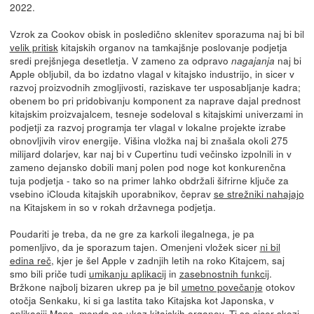
2022.
Vzrok za Cookov obisk in posledično sklenitev sporazuma naj bi bil
velik pritisk
kitajskih organov na tamkajšnje poslovanje podjetja
sredi prejšnjega desetletja. V zameno za odpravo
naj bi
nagajanja
Apple obljubil, da bo izdatno vlagal v kitajsko industrijo, in sicer v
razvoj proizvodnih zmogljivosti, raziskave ter usposabljanje kadra;
obenem bo pri pridobivanju komponent za naprave dajal prednost
kitajskim proizvajalcem, tesneje sodeloval s kitajskimi univerzami in
podjetji za razvoj programja ter vlagal v lokalne projekte izrabe
obnovljivih virov energije. Višina vložka naj bi znašala okoli 275
milijard dolarjev, kar naj bi v Cupertinu tudi večinsko izpolnili in v
zameno dejansko dobili manj polen pod noge kot konkurenčna
tuja podjetja - tako so na primer lahko obdržali šifrirne ključe za
vsebino iClouda kitajskih uporabnikov, čeprav
se strežniki nahajajo
na Kitajskem in so v rokah državnega podjetja.
Poudariti je treba, da ne gre za karkoli ilegalnega, je pa
pomenljivo, da je sporazum tajen. Omenjeni vložek sicer
ni bil
edina reč
, kjer je šel Apple v zadnjih letih na roko Kitajcem, saj
smo bili priče tudi
umikanju aplikacij
in
zasebnostnih funkcij
.
Bržkone najbolj bizaren ukrep pa je bil
umetno povečanje
otokov
otočja Senkaku, ki si ga lastita tako Kitajska kot Japonska, v
aplikaciji Maps, menda na ukaz kitajskih organov. Ti so sicer skozi