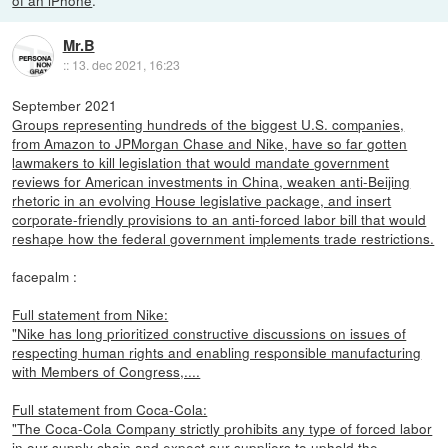
of an iPhone
.
Mr.B
::
13. dec 2021, 16:23
September 2021
Groups representing hundreds of the biggest U.S. companies,
from Amazon to JPMorgan Chase and Nike, have so far gotten
lawmakers to kill legislation that would mandate government
reviews for American investments in China, weaken anti-Beijing
rhetoric in an evolving House legislative package, and insert
corporate-friendly provisions to an anti-forced labor bill that would
reshape how the federal government implements trade restrictions.
facepalm :
Full statement from Nike:
"Nike has long prioritized constructive discussions on issues of
respecting human rights and enabling responsible manufacturing
with Members of Congress,....
Full statement from Coca-Cola:
"The Coca-Cola Company strictly prohibits any type of forced labor
in our supply chain and expect our suppliers to uphold the