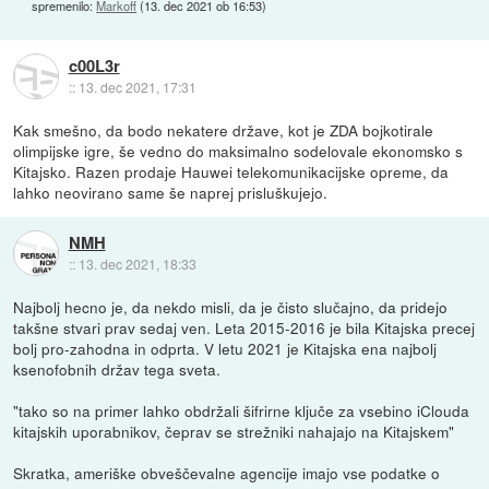
spremenilo:
Markoff
(
13. dec 2021 ob 16:53
)
c00L3r
::
13. dec 2021, 17:31
Kak smešno, da bodo nekatere države, kot je ZDA bojkotirale
olimpijske igre, še vedno do maksimalno sodelovale ekonomsko s
Kitajsko. Razen prodaje Hauwei telekomunikacijske opreme, da
lahko neovirano same še naprej prisluškujejo.
NMH
::
13. dec 2021, 18:33
Najbolj hecno je, da nekdo misli, da je čisto slučajno, da pridejo
takšne stvari prav sedaj ven. Leta 2015-2016 je bila Kitajska precej
bolj pro-zahodna in odprta. V letu 2021 je Kitajska ena najbolj
ksenofobnih držav tega sveta.
"tako so na primer lahko obdržali šifrirne ključe za vsebino iClouda
kitajskih uporabnikov, čeprav se strežniki nahajajo na Kitajskem"
Skratka, ameriške obveščevalne agencije imajo vse podatke o