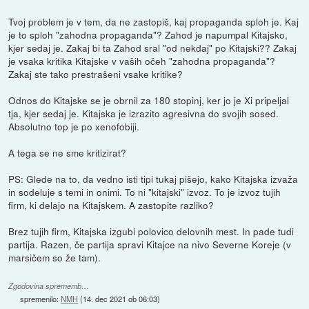
Tvoj problem je v tem, da ne zastopiš, kaj propaganda sploh je. Kaj
je to sploh "zahodna propaganda"? Zahod je napumpal Kitajsko,
kjer sedaj je. Zakaj bi ta Zahod sral "od nekdaj" po Kitajski?? Zakaj
je vsaka kritika Kitajske v vaših očeh "zahodna propaganda"?
Zakaj ste tako prestrašeni vsake kritike?
Odnos do Kitajske se je obrnil za 180 stopinj, ker jo je Xi pripeljal
tja, kjer sedaj je. Kitajska je izrazito agresivna do svojih sosed.
Absolutno top je po xenofobiji.
A tega se ne sme kritizirat?
PS: Glede na to, da vedno isti tipi tukaj pišejo, kako Kitajska izvaža
in sodeluje s temi in onimi. To ni "kitajski" izvoz. To je izvoz tujih
firm, ki delajo na Kitajskem. A zastopite razliko?
Brez tujih firm, Kitajska izgubi polovico delovnih mest. In pade tudi
partija. Razen, če partija spravi Kitajce na nivo Severne Koreje (v
marsičem so že tam).
Zgodovina sprememb…
spremenilo:
NMH
(
14. dec 2021 ob 06:03
)