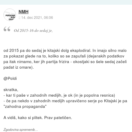
NMH
::
14. dec 2021, 06:06
Od 2015-16 do sedaj je,
od 2015 pa do sedaj je kitajski dolg eksplodiral. In imajo silno malo
za pokazat glede na to, koliko so se zapufali (dejanskih podatkov
pa itak nimamo, ker jih partija frizira - okostjaki so šele sedaj začeli
padat iz omare).
@Poldi
skratka,
- kar ti paše v zahodnih medijih, je ok (in je popolna resnica)
- če pa nekdo v zahodnih medijih upravičeno serje po Kitajski je pa
"zahodna propaganda"
A vidiš, kako si plitek. Prav patetičen.
Zgodovina sprememb…