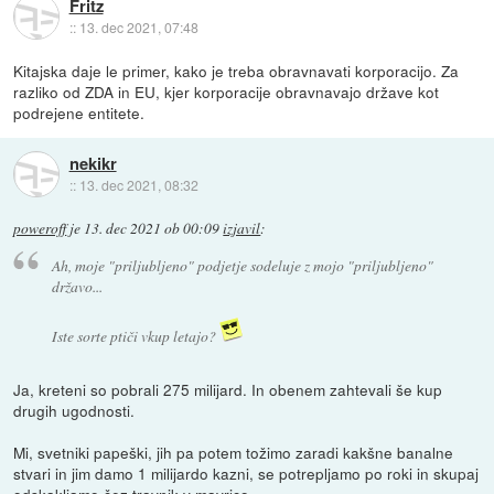
Fritz
::
13. dec 2021, 07:48
Kitajska daje le primer, kako je treba obravnavati korporacijo. Za
razliko od ZDA in EU, kjer korporacije obravnavajo države kot
podrejene entitete.
nekikr
::
13. dec 2021, 08:32
poweroff
je
13. dec 2021 ob 00:09
izjavil
:
Ah, moje "priljubljeno" podjetje sodeluje z mojo "priljubljeno"
državo...
Iste sorte ptiči vkup letajo?
Ja, kreteni so pobrali 275 milijard. In obenem zahtevali še kup
drugih ugodnosti.
Mi, svetniki papeški, jih pa potem tožimo zaradi kakšne banalne
stvari in jim damo 1 milijardo kazni, se potrepljamo po roki in skupaj
odskakljamo čez travnik v mavrico.