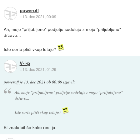
poweroff
::
13. dec 2021, 00:09
Ah, moje "priljubljeno" podjetje sodeluje z mojo "priljubljeno"
državo...
Iste sorte ptiči vkup letajo?
V-i-p
::
13. dec 2021, 01:29
poweroff
je
13. dec 2021 ob 00:09
izjavil
:
Ah, moje "priljubljeno" podjetje sodeluje z mojo "priljubljeno"
državo...
Iste sorte ptiči vkup letajo?
Bi znalo bit še kako res, ja.