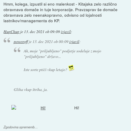
Hmm, kolega, izpustil si eno malenkost - Kitajska zelo različno
obravnava domače in tuje korporacije. Pravzaprav še domače
obravnava zelo neenakopravno, odvisno od lojalnosti
lastnikov/managementa do KP.
HupChup
je
13. dec 2021 ob 09:09
izjavil
:
poweroff
je
13. dec 2021 ob 00:09
izjavil
:
Ah, moje "priljubljeno" podjetje sodeluje z mojo
"priljubljeno" državo...
Iste sorte ptiči vkup letajo?
Gliha vkup štriha, ja.
Hi!
Zgodovina sprememb…