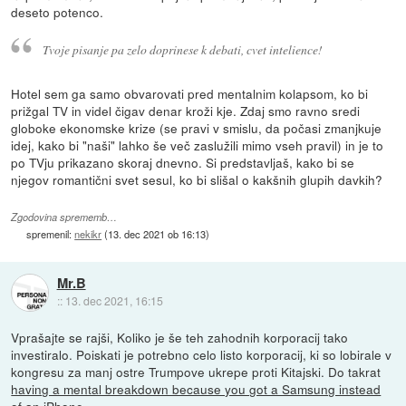
deseto potenco.
Tvoje pisanje pa zelo doprinese k debati, cvet intelience!
Hotel sem ga samo obvarovati pred mentalnim kolapsom, ko bi
prižgal TV in videl čigav denar kroži kje. Zdaj smo ravno sredi
globoke ekonomske krize (se pravi v smislu, da počasi zmanjkuje
idej, kako bi "naši" lahko še več zaslužili mimo vseh pravil) in je to
po TVju prikazano skoraj dnevno. Si predstavljaš, kako bi se
njegov romantični svet sesul, ko bi slišal o kakšnih glupih davkih?
Zgodovina sprememb…
spremenil:
nekikr
(
13. dec 2021 ob 16:13
)
Mr.B
::
13. dec 2021, 16:15
Vprašajte se rajši, Koliko je še teh zahodnih korporacij tako
investiralo. Poiskati je potrebno celo listo korporacij, ki so lobirale v
kongresu za manj ostre Trumpove ukrepe proti Kitajski. Do takrat
having a mental breakdown because you got a Samsung instead