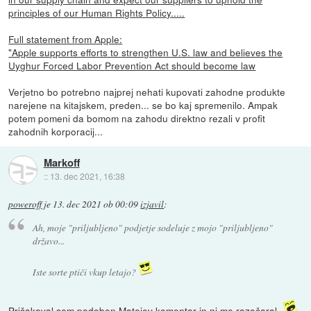
principles of our Human Rights Policy.....
Full statement from Apple:
"Apple supports efforts to strengthen U.S. law and believes the
Uyghur Forced Labor Prevention Act should become law
Verjetno bo potrebno najprej nehati kupovati zahodne produkte
narejene na kitajskem, preden... se bo kaj spremenilo. Ampak
potem pomeni da bomom na zahodu direktno rezali v profit
zahodnih korporacij...
Markoff
::
13. dec 2021, 16:38
poweroff
je
13. dec 2021 ob 00:09
izjavil
:
Ah, moje "priljubljeno" podjetje sodeluje z mojo "priljubljeno"
državo...
Iste sorte ptiči vkup letajo?
Pričakoval sem podoben Matejev komentar in ni me razočaral.