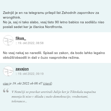
Zadnjič je en na telegramu prilepil list Zahodnih zapornikov za
wrongthink.
No ja, saj ni tako slabo, vsaj tisto 90 letno babico na sodišču niso
poslali sedet ker je članica Nordfronta.
fikus_
::
19. okt 2022, 08:58
No vsaj nekaj so naredili. Spisali so zakon, da bodo lahko legalno
obtožili/obsodili in dali v čuzo nasprotnike režima.
zavajon
::
19. okt 2022, 09:19
cias
je
19. okt 2022 ob 08:47
izjavil
:
V Nemčiji so pravkar arerirali Julijo ker je Tiktokala napačna
mnenja ki niso v skladu z našo demokracijo, vrednotami,
toleranco...