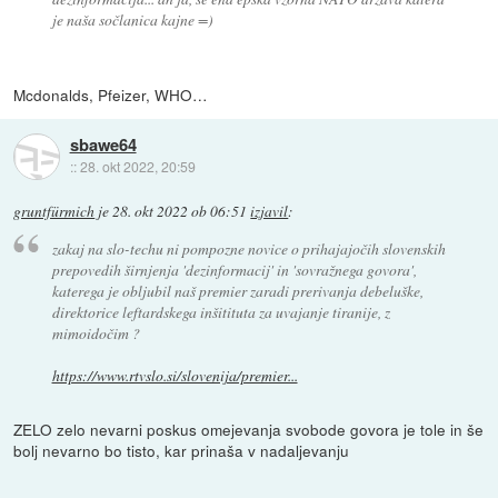
je naša sočlanica kajne =)
Mcdonalds, Pfeizer, WHO…
sbawe64
::
28. okt 2022, 20:59
gruntfürmich
je
28. okt 2022 ob 06:51
izjavil
:
zakaj na slo-techu ni pompozne novice o prihajajočih slovenskih
prepovedih širnjenja 'dezinformacij' in 'sovražnega govora',
katerega je obljubil naš premier zaradi prerivanja debeluške,
direktorice leftardskega inšitituta za uvajanje tiranije, z
mimoidočim ?
https://www.rtvslo.si/slovenija/premier...
ZELO zelo nevarni poskus omejevanja svobode govora je tole in še
bolj nevarno bo tisto, kar prinaša v nadaljevanju