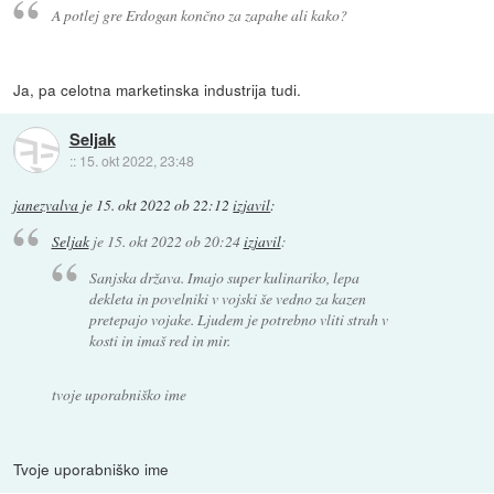
A potlej gre Erdogan končno za zapahe ali kako?
Ja, pa celotna marketinska industrija tudi.
Seljak
::
15. okt 2022, 23:48
janezvalva
je
15. okt 2022 ob 22:12
izjavil
:
Seljak
je
15. okt 2022 ob 20:24
izjavil
:
Sanjska država. Imajo super kulinariko, lepa
dekleta in povelniki v vojski še vedno za kazen
pretepajo vojake. Ljudem je potrebno vliti strah v
kosti in imaš red in mir.
tvoje uporabniško ime
Tvoje uporabniško ime