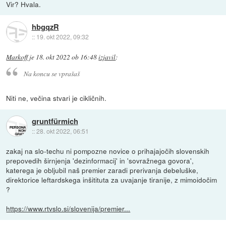
Vir? Hvala.
hbgqzR
::
19. okt 2022, 09:32
Markoff
je
18. okt 2022 ob 16:48
izjavil
:
Na koncu se vprašaš
Niti ne, večina stvari je cikličnih.
gruntfürmich
::
28. okt 2022, 06:51
zakaj na slo-techu ni pompozne novice o prihajajočih slovenskih
prepovedih širnjenja 'dezinformacij' in 'sovražnega govora',
katerega je obljubil naš premier zaradi prerivanja debeluške,
direktorice leftardskega inšitituta za uvajanje tiranije, z mimoidočim
?
https://www.rtvslo.si/slovenija/premier...