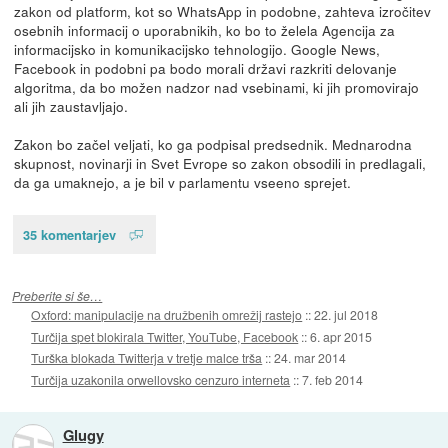
zakon od platform, kot so WhatsApp in podobne, zahteva izročitev
osebnih informacij o uporabnikih, ko bo to želela Agencija za
informacijsko in komunikacijsko tehnologijo. Google News,
Facebook in podobni pa bodo morali državi razkriti delovanje
algoritma, da bo možen nadzor nad vsebinami, ki jih promovirajo
ali jih zaustavljajo.
Zakon bo začel veljati, ko ga podpisal predsednik. Mednarodna
skupnost, novinarji in Svet Evrope so zakon obsodili in predlagali,
da ga umaknejo, a je bil v parlamentu vseeno sprejet.
35 komentarjev
Preberite si še…
Oxford: manipulacije na družbenih omrežij rastejo
::
22. jul 2018
Turčija spet blokirala Twitter, YouTube, Facebook
::
6. apr 2015
Turška blokada Twitterja v tretje malce trša
::
24. mar 2014
Turčija uzakonila orwellovsko cenzuro interneta
::
7. feb 2014
Glugy