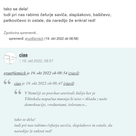
tako se dela!
tudi pri nas rabimo čefurje saviča, slapšakovo, bašičevo,
petkovičevo in ostale, da naredijo že enkrat red!
Zgodovina sprememb…
spremenil:
gruntfürmich
(
19. okt 2022 ob 08:58
)
cias
::
19. okt 2022, 08:57
gruntfürmich
je
19. okt 2022 ob 08:54
izjavil
:
cias
je
19. okt 2022 ob 08:47
izjavil
:
V Nemčiji so pravkar arerirali Julijo ker je
Tiktokala napačna mnenja ki niso v skladu z našo
demokracijo, vrednotami, toleranco...
tako se dela!
tudi pri nas rabimo čefurja saviča, slapšakovo in ostale, da
naredijo že enkrat red!