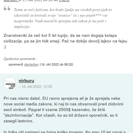
Temu se reče fašizem, ker bodo ljudje na visokih pozicijah to
izkoristili in kreirali svojo "resnico" in z njo pojeb*** vse
nasprotnike. Vsak narod ki sprejma tak zakon je na poti v
implozijo.
Znanstveniki že več kot 5 let tupijo, da se nam dogaja kolaps
civilizacije, pa se jim folk smeji. Pač ne dobijo dovolj lajkov na fejsu
;)
Zgodovina sprememb…
spremenil:
dexterboy
(
16. okt 2022 ob 08:32
)
nirburu
::
16. okt 2022, 10:35
Pri nas nismo daleč. EU ravno sprejema ali je že sprejela neke
nove social media zakone, ki naj bi nas obvarovali pred zlobnimi
ascii simboli. Paypal ti vzame 2500$ kazensko, če širiš
"dezinformacije". Kot včasih, ko so bil državni oporečnik, so ti
zasegli lastnino.
In folka niti najmanj ne briga koliko tonemo. Ko smo 10 let nazaj o