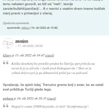
temu nekateri govorili, so bili vsi "meh", teorije
zarote/bullshit/paničarji/... A v resnici z vsakim dnem imamo košček
manj pravic v primerjavi z včeraj.
Zgodovina sprememb…
spremenilo:
nirburu
(
16. okt 2022 ob 10:36
)
zavajon
::
17. okt 2022, 09:06
Glugy
je
15. okt 2022 ob 19:47
izjavil
:
Koliko desetletij bo preteklo preden bo Turčija spet prilezla na
raven ki jo je uživala v časih pred-Erdoganovim ? Skor so že
zrihtal državo pol je pa diktatorček prišel pa vse pokvaril.
Vprašanje, če sploh kdaj. Trenutno gremo bolj v smer, ko se ostali
svet približuje Turčiji glede tega.
nirburu
je
16. okt 2022 ob 10:35
izjavil
:
Paypal ti vzame 2500$ kazensko, če širiš "dezinformacije".