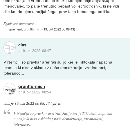
demokracija je vredna točno koliko kot njen najmanjši skupni
imenovalec. to pa je trenutno bebast volilec/potrošnik, ki ne vidi
dlje kot do njemu najljubšega, prav tako bebastega politika.
Zgodovina sprememb…
spremenil:
gruntfürmich
(
19. okt 2022 ob 08:43
)
cias
::
19. okt 2022, 08:47
V Nemčiji so pravkar arerirali Julijo ker je Tiktokala napačna
mnenja ki niso v skladu z našo demokracijo, vrednotami,
toleranco...
gruntfürmich
::
19. okt 2022, 08:54
cias
je
19. okt 2022 ob 08:47
izjavil
:
V Nemčiji so pravkar arerirali Julijo ker je Tiktokala napačna
mnenja ki niso v skladu z našo demokracijo, vrednotami,
toleranco...