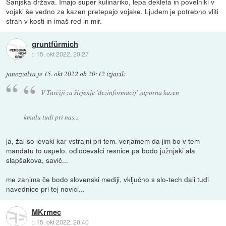
Sanjska država. Imajo super kulinariko, lepa dekleta in povelniki v
vojski še vedno za kazen pretepajo vojake. Ljudem je potrebno vliti
strah v kosti in imaš red in mir.
gruntfürmich
::
15. okt 2022, 20:27
janezvalva
je
15. okt 2022 ob 20:12
izjavil
:
V Turčiji za širjenje 'dezinformacij' zaporna kazen
kmalu tudi pri nas...
ja, žal so levaki kar vstrajni pri tem. verjamem da jim bo v tem
mandatu to uspelo. odločevalci resnice pa bodo južnjaki ala
slapšakova, savič...
me zanima če bodo slovenski mediji, vključno s slo-tech dali tudi
navednice pri tej novici...
MKrmec
::
15. okt 2022, 20:40