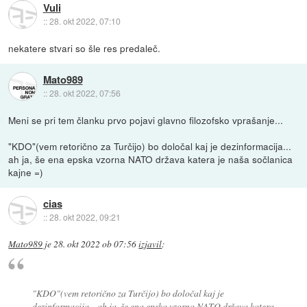
Vuli
::
28. okt 2022, 07:10
nekatere stvari so šle res predaleč.
Mato989
::
28. okt 2022, 07:56
Meni se pri tem članku prvo pojavi glavno filozofsko vprašanje...
"KDO"(vem retorično za Turčijo) bo določal kaj je dezinformacija...
ah ja, še ena epska vzorna NATO država katera je naša sočlanica
kajne =)
cias
::
28. okt 2022, 09:21
Mato989
je
28. okt 2022 ob 07:56
izjavil
:
"KDO"(vem retorično za Turčijo) bo določal kaj je
dezinformacija... ah ja, še ena epska vzorna NATO država katera