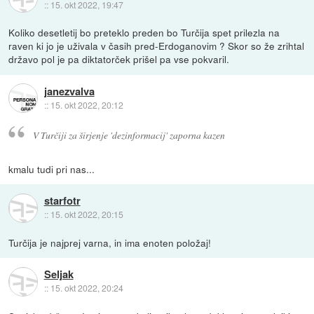
::
15. okt 2022, 19:47
Koliko desetletij bo preteklo preden bo Turčija spet prilezla na
raven ki jo je uživala v časih pred-Erdoganovim ? Skor so že zrihtal
državo pol je pa diktatorček prišel pa vse pokvaril.
janezvalva
::
15. okt 2022, 20:12
V Turčiji za širjenje 'dezinformacij' zaporna kazen
kmalu tudi pri nas...
starfotr
::
15. okt 2022, 20:15
Turčija je najprej varna, in ima enoten položaj!
Seljak
::
15. okt 2022, 20:24