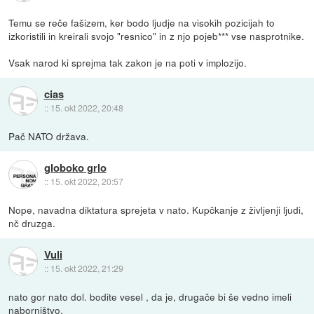
Temu se reče fašizem, ker bodo ljudje na visokih pozicijah to
izkoristili in kreirali svojo "resnico" in z njo pojeb*** vse nasprotnike.
Vsak narod ki sprejma tak zakon je na poti v implozijo.
cias
::
15. okt 2022, 20:48
Pač NATO država.
globoko grlo
::
15. okt 2022, 20:57
Nope, navadna diktatura sprejeta v nato. Kupčkanje z življenji ljudi,
nč druzga.
Vuli
::
15. okt 2022, 21:29
nato gor nato dol. bodite vesel , da je, drugače bi še vedno imeli
naborništvo.