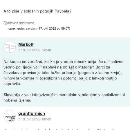
A to piše v splošnih pogojih Paypala?
Zgodovina sprememb…
spremenilo:
zavajon
(
17. okt 2022 ob 09:07
)
Markoff
::
18. okt 2022, 16:48
Na koncu se vprašaš, koliko je vredna demokracija, če ultimativno
vedno po "ljucki volji" naplavi na oblast diktatorja? Borci za
človekove pravice jo tako težko priborijo (pogosto z lastno krvjo),
njihovi lahkomiselni (debilizirani) potomci pa jo z lahkot(nostj)o
zapravijo.
Slovenija z vse intenzivnejšim mentalnim vračanjem v socializem ni
nobena izjema.
gruntfürmich
::
19. okt 2022, 08:43