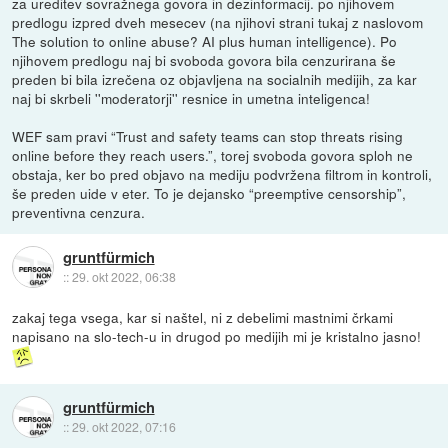
za ureditev sovražnega govora in dezinformacij. po njihovem
predlogu izpred dveh mesecev (na njihovi strani tukaj z naslovom
The solution to online abuse? AI plus human intelligence). Po
njihovem predlogu naj bi svoboda govora bila cenzurirana še
preden bi bila izrečena oz objavljena na socialnih medijih, za kar
naj bi skrbeli ''moderatorji'' resnice in umetna inteligenca!
WEF sam pravi “Trust and safety teams can stop threats rising
online before they reach users.”, torej svoboda govora sploh ne
obstaja, ker bo pred objavo na mediju podvržena filtrom in kontroli,
še preden uide v eter. To je dejansko “preemptive censorship”,
preventivna cenzura.
gruntfürmich
::
29. okt 2022, 06:38
zakaj tega vsega, kar si naštel, ni z debelimi mastnimi črkami
napisano na slo-tech-u in drugod po medijih mi je kristalno jasno!
gruntfürmich
::
29. okt 2022, 07:16