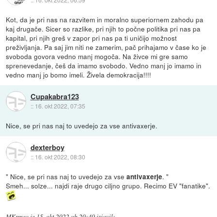
Kot, da je pri nas na razvitem in moralno superiornem zahodu pa
kaj drugače. Sicer so razlike, pri njih to počne politika pri nas pa
kapital, pri njih greš v zapor pri nas pa ti uničijo možnost
preživljanja. Pa saj jim niti ne zamerim, pač prihajamo v čase ko je
svoboda govora vedno manj mogoča. Na živce mi gre samo
sprenevedanje, češ da imamo svobodo. Vedno manj jo imamo in
vedno manj jo bomo imeli. Živela demokracija!!!!
Cupakabra123
::
16. okt 2022, 07:35
Nice, se pri nas naj to uvedejo za vse antivaxerje.
dexterboy
::
16. okt 2022, 08:30
" Nice, se pri nas naj to uvedejo za vse
. "
antivaxerje
Smeh... solze... najdi raje drugo ciljno grupo. Recimo EV "fanatike".
MKrmec
je
15. okt 2022 ob 20:40
izjavil
: