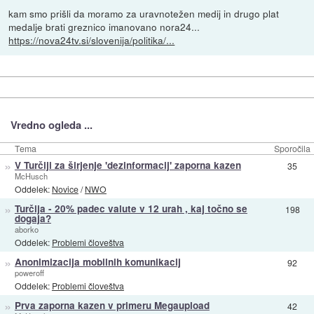
kam smo prišli da moramo za uravnotežen medij in drugo plat
medalje brati greznico imanovano nora24...
https://nova24tv.si/slovenija/politika/...
Vredno ogleda ...
Tema
Sporočila
»
V Turčiji za širjenje 'dezinformacij' zaporna kazen
35
McHusch
Oddelek:
Novice
/
NWO
»
Turčija - 20% padec valute v 12 urah , kaj točno se
198
dogaja?
aborko
Oddelek:
Problemi človeštva
»
Anonimizacija mobilnih komunikacij
92
poweroff
Oddelek:
Problemi človeštva
»
Prva zaporna kazen v primeru Megaupload
42