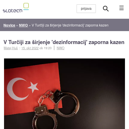
☰
Novice
»
NWO
»
V Turčiji za širjenje 'dezinformacij' zaporna kazen
V Turčiji za širjenje 'dezinformacij' zaporna kazen
Matej Huš
::
15. okt 2022
ob 19:20
NWO