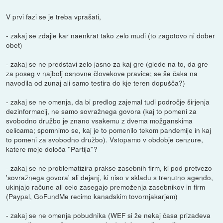
V prvi fazi se je treba vprašati,
- zakaj se zdajle kar naenkrat tako zelo mudi (to zagotovo ni dober
obet)
- zakaj se ne predstavi zelo jasno za kaj gre (glede na to, da gre
za poseg v najbolj osnovne človekove pravice; se še čaka na
navodila od zunaj ali samo testira do kje teren dopušča?)
- zakaj se ne omenja, da bi predlog zajemal tudi področje širjenja
dezinformacij, ne samo sovražnega govora (kaj to pomeni za
svobodno družbo je znano vsakemu z dvema možganskima
celicama; spomnimo se, kaj je to pomenilo tekom pandemije in kaj
to pomeni za svobodno družbo). Vstopamo v obdobje cenzure,
katere meje določa ''Partija''?
- zakaj se ne problematizira prakse zasebnih firm, ki pod pretvezo
'sovražnega govora' ali dejanj, ki niso v skladu s trenutno agendo,
ukinjajo račune ali celo zasegajo premoženja zasebnikov in firm
(Paypal, GoFundMe recimo kanadskim tovornjakarjem)
- zakaj se ne omenja pobudnika (WEF si že nekaj časa prizadeva