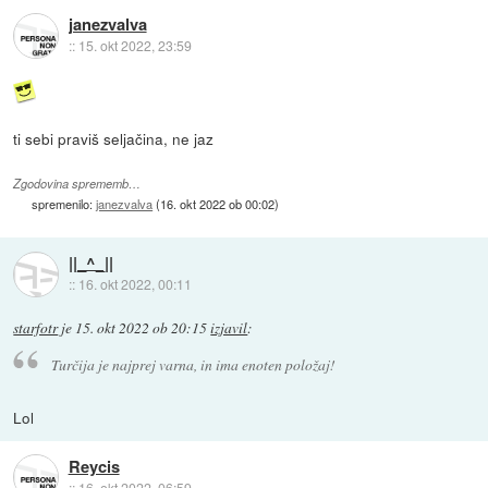
janezvalva
::
15. okt 2022, 23:59
ti sebi praviš seljačina, ne jaz
Zgodovina sprememb…
spremenilo:
janezvalva
(
16. okt 2022 ob 00:02
)
||_^_||
::
16. okt 2022, 00:11
starfotr
je
15. okt 2022 ob 20:15
izjavil
:
Turčija je najprej varna, in ima enoten položaj!
Lol
Reycis
::
16. okt 2022, 06:59