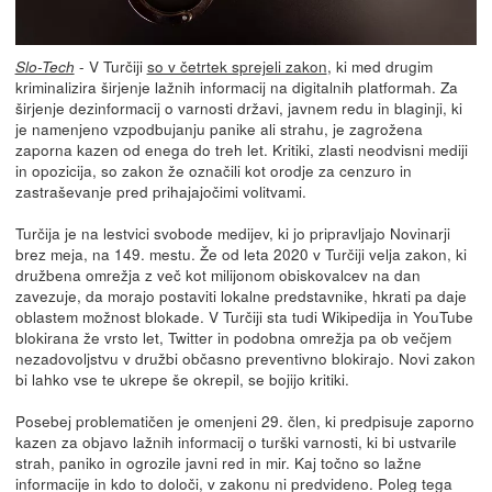
- V Turčiji
so v četrtek sprejeli zakon
, ki med drugim
Slo-Tech
kriminalizira širjenje lažnih informacij na digitalnih platformah. Za
širjenje dezinformacij o varnosti državi, javnem redu in blaginji, ki
je namenjeno vzpodbujanju panike ali strahu, je zagrožena
zaporna kazen od enega do treh let. Kritiki, zlasti neodvisni mediji
in opozicija, so zakon že označili kot orodje za cenzuro in
zastraševanje pred prihajajočimi volitvami.
Turčija je na lestvici svobode medijev, ki jo pripravljajo Novinarji
brez meja, na 149. mestu. Že od leta 2020 v Turčiji velja zakon, ki
družbena omrežja z več kot milijonom obiskovalcev na dan
zavezuje, da morajo postaviti lokalne predstavnike, hkrati pa daje
oblastem možnost blokade. V Turčiji sta tudi Wikipedija in YouTube
blokirana že vrsto let, Twitter in podobna omrežja pa ob večjem
nezadovoljstvu v družbi občasno preventivno blokirajo. Novi zakon
bi lahko vse te ukrepe še okrepil, se bojijo kritiki.
Posebej problematičen je omenjeni 29. člen, ki predpisuje zaporno
kazen za objavo lažnih informacij o turški varnosti, ki bi ustvarile
strah, paniko in ogrozile javni red in mir. Kaj točno so lažne
informacije in kdo to določi, v zakonu ni predvideno. Poleg tega