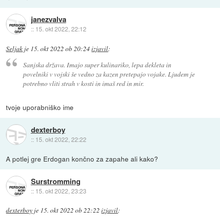
janezvalva
::
15. okt 2022, 22:12
Seljak
je
15. okt 2022 ob 20:24
izjavil
:
Sanjska država. Imajo super kulinariko, lepa dekleta in
povelniki v vojski še vedno za kazen pretepajo vojake. Ljudem je
potrebno vliti strah v kosti in imaš red in mir.
tvoje uporabniško ime
dexterboy
::
15. okt 2022, 22:22
A potlej gre Erdogan končno za zapahe ali kako?
Surstromming
::
15. okt 2022, 23:23
dexterboy
je
15. okt 2022 ob 22:22
izjavil
: