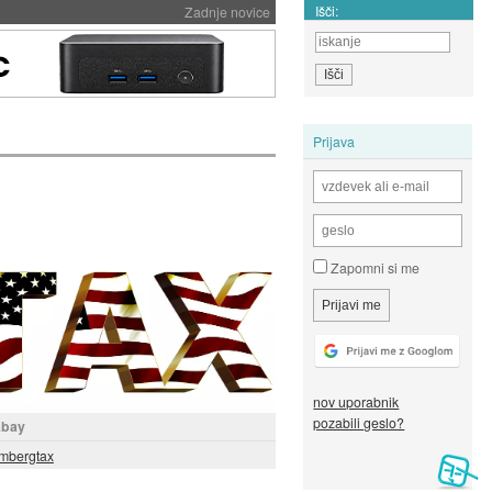
Išči:
Zadnje novice
Prijava
Zapomni si me
nov uporabnik
pozabili geslo?
abay
mbergtax