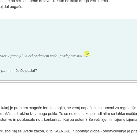
ogle ne bo šel iz nobene države. Takisto ne kaka druga večja firma.
oj del pogače.
itev v franciji", in cel parlament pade zaradi protestov
, pa ni nihče še padel?
, tukaj je problem mogoče terminologija, ne vem) napačen instrument za regulacijo
n druščina direktno iz samega pekla. To se ne dela tako pa tudi hitro se lahko mašču
toritve in poizkušalo no... konkurirati. Kaj pa potem? Še več izjem in izjeme izjem
 družbo naj se uvede zakon, ki to KAZNUJE in pobirajo globe - obdavčevanje je pri