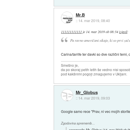
Mr.B
::
14. mar 2019, 08:40
111111111111
je
14. mar 2019 ob 08:34
izjavil
:
Pa ravno američani sikajo, ki so prvi začel
Carina/tarrife ter davki so dve različni temi
Smešno je,
da po skoraj petih letih še vedno nisi sposo
pod kakšnimi pogoji zmagujemo v Ukljani.
Mr_Globus
::
14. mar 2019, 09:03
Google samo rece "Prav, ni vec mojih storite
Zgodovina sprememb…
spremenilo:
Mr_Globus
(
14. mar 2019 ob 0