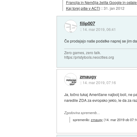
Francija in Nemčija želita Google in ostale
Kaj torej piše v ACTI
::
31. jan 2012
filip007
::
14. mar 2019, 06:41
Če prodajajo naše podatke naprej se jim da
Zero games, zero talk.
https://pristytools.neocities.org
zmaugy
::
14. mar 2019, 07:16
Ja, točno tukaj Američane najbolj boli, ne 
naredile ZDA za evropsko jeklo, le da za ra
Zgodovina sprememb…
spremenilo:
zmaugy
(
14. mar 2019 ob 07:1