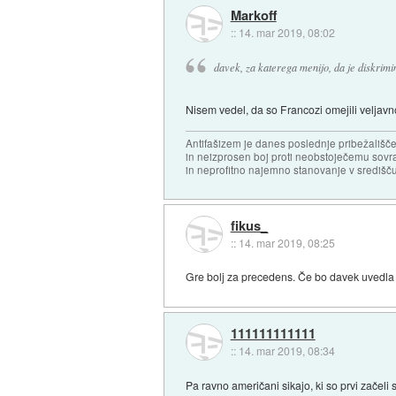
Markoff
::
14. mar 2019, 08:02
davek, za katerega menijo, da je diskrimi
Nisem vedel, da so Francozi omejili veljavno
Antifašizem je danes poslednje pribežališče
in neizprosen boj proti neobstoječemu sovr
in neprofitno najemno stanovanje v središču
fikus_
::
14. mar 2019, 08:25
Gre bolj za precedens. Če bo davek uvedla e
111111111111
::
14. mar 2019, 08:34
Pa ravno američani sikajo, ki so prvi začeli s