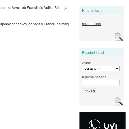
re države - ob Franciji še Velika Britanija,
Hitre funkcije
seznam tem
ilijonov prihodkov, od tega v Franciji najmanj
Posebni izpisi
Avtor:
Ključna beseda: