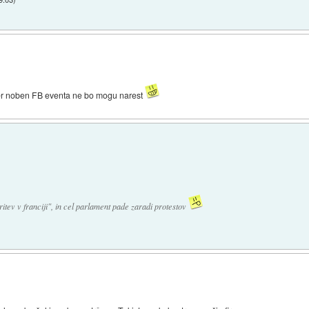
ker noben FB eventa ne bo mogu narest
itev v franciji", in cel parlament pade zaradi protestov