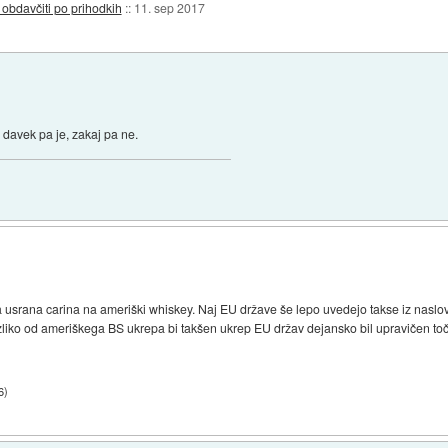
 obdavčiti po prihodkih
::
11. sep 2017
 davek pa je, zakaj pa ne.
pa usrana carina na ameriški whiskey. Naj EU države še lepo uvedejo takse iz naslov
zliko od ameriškega BS ukrepa bi takšen ukrep EU držav dejansko bil upravičen toč
6
)