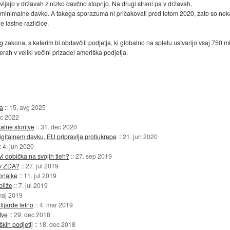
avljajo v državah z nizko davčno stopnjo. Na drugi strani pa v državah,
 minimalne davke. A takega sporazuma ni pričakovati pred letom 2020, zato so nekate
je lastne različice.
g zakona, s katerim bi obdavčili podjetja, ki globalno na spletu ustvarijo vsaj 750 m
rah v veliki večini prizadel ameriška podjetja.
la
::
15. avg 2025
ec 2022
alne storitve
::
31. dec 2020
gitalnem davku, EU pripravlja protiukrepe
::
21. jun 2020
::
4. jun 2020
vi dobička na svojih tleh?
::
27. sep 2019
 v ZDA?
::
27. jul 2019
ionalke
::
11. jul 2019
bliže
::
7. jul 2019
maj 2019
lijarde letno
::
4. mar 2019
tve
::
29. dec 2018
kih podjetij
::
18. dec 2018