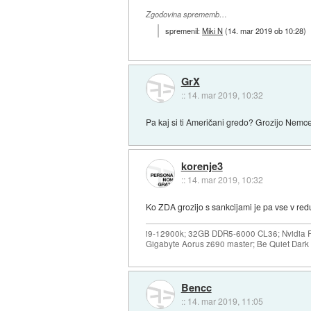
Zgodovina sprememb…
spremenil:
Miki N
(
14. mar 2019 ob 10:28
)
GrX
::
14. mar 2019, 10:32
Pa kaj si ti Američani gredo? Grozijo Nemc
korenje3
::
14. mar 2019, 10:32
Ko ZDA grozijo s sankcijami je pa vse v re
i9-12900k; 32GB DDR5-6000 CL36; Nvidia R
Gigabyte Aorus z690 master; Be Quiet Dar
Bencc
::
14. mar 2019, 11:05