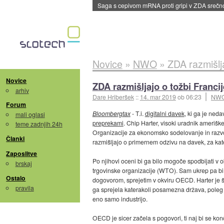
BMW v vozilih začel predvajati reklame
::
dane
Novice
»
NWO
»
ZDA razmišlj
Novice
ZDA razmišljajo o tožbi Franc
arhiv
Dare Hriberšek
::
14. mar 2019
ob 06:23
NW
Forum
Bloombergtax
- T.i.
digitalni davek
, ki ga je ned
mali oglasi
preprekami
. Chip Harter, visoki uradnik ameriš
teme zadnjih 24h
Organizacije za ekonomsko sodelovanje in razv
Članki
razmišljajo o primernem odzivu na davek, za kate
Zaposlitve
Po njihovi oceni bi ga bilo mogoče spodbijati v 
brskaj
trgovinske organizacije (WTO). Sam ukrep pa bi
Ostalo
dogovorom, sprejetim v okviru OECD. Harter je 
pravila
ga sprejela katerakoli posamezna država, poleg 
eno samo industrijo.
OECD je sicer začela s pogovori, ti naj bi se ko