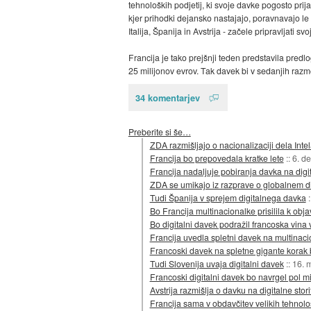
tehnoloških podjetij, ki svoje davke pogosto prij
kjer prihodki dejansko nastajajo, poravnavajo le
Italija, Španija in Avstrija - začele pripravljati svo
Francija je tako prejšnji teden predstavila predlo
25 milijonov evrov. Tak davek bi v sedanjih razme
34 komentarjev
Preberite si še…
ZDA razmišljajo o nacionalizaciji dela Inte
Francija bo prepovedala kratke lete
::
6. d
Francija nadaljuje pobiranja davka na digit
ZDA se umikajo iz razprave o globalnem di
Tudi Španija v sprejem digitalnega davka
Bo Francija multinacionalke prisilila k obja
Bo digitalni davek podražil francoska vina
Francija uvedla spletni davek na multinac
Francoski davek na spletne gigante korak 
Tudi Slovenija uvaja digitalni davek
::
16. 
Francoski digitalni davek bo navrgel pol mi
Avstrija razmišlja o davku na digitalne stori
Francija sama v obdavčitev velikih tehnološ