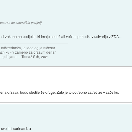
natoren do ameriških podjetij
st zakona na podjetja, ki imajo sedež ali večino prihodkov ustvarijo v ZDA...
 ničvredneža, je ideologija ničesar
ažniku - v zameno za državni denar
 Ljubljane. -- Tomaž Štih, 2021
na država, bodo sledile še druge. Zato je to potrebno zatreti že v začetku.
 svojimi carinami. :)