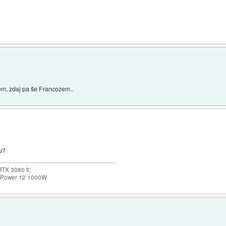
em, zdaj pa še Francozem..
du?
TX 3080 ti;
k Power 12 1000W