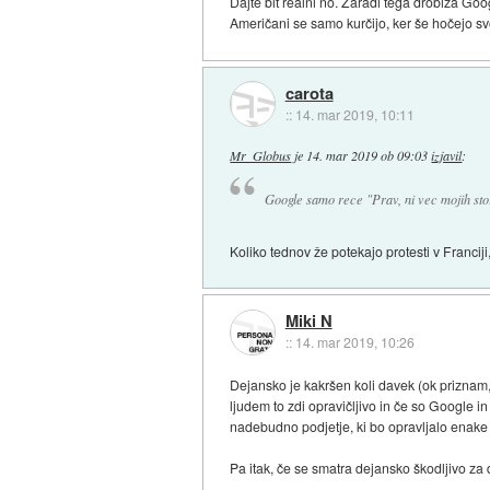
Dajte bit realni no. Zaradi tega drobiža Go
Američani se samo kurčijo, ker še hočejo sv
carota
::
14. mar 2019, 10:11
Mr_Globus
je
14. mar 2019 ob 09:03
izjavil
:
Google samo rece "Prav, ni vec mojih stor
Koliko tednov že potekajo protesti v Franciji
Miki N
::
14. mar 2019, 10:26
Dejansko je kakršen koli davek (ok priznam
ljudem to zdi opravičljivo in če so Google i
nadebudno podjetje, ki bo opravljalo enake s
Pa itak, če se smatra dejansko škodljivo za