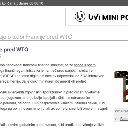
s ob 06:09
ajo o tožbi Francije pred WTO
ije pred WTO
O
avno napovedal francoski finančni minister, se že
sooča s prvimi
kega finančnega ministrstva je namreč pred pariškim srečanjem
oj (OECD) na temo digitalnih davkov napovedal, da ZDA intenzivno
rega menijo, da je diskriminatoren do ameriških podjetij.
okviru sklenjenih trgovinskih sporazumov in pred organi Svetovne
 po njegovem mnenju bolje izpeljati s širšim mednarodnim
še poudaril, da bodo ZDA nasprotovale vsakemu takemu davku, ki bi
tega pa po njihovem mnenju tak ukrep ne bi smel biti omejen na zgolj
vir: Pix
vir:
Bloo
nčali z novim, globalnim sporazumom, ki bi uredil obdavčenje velikih