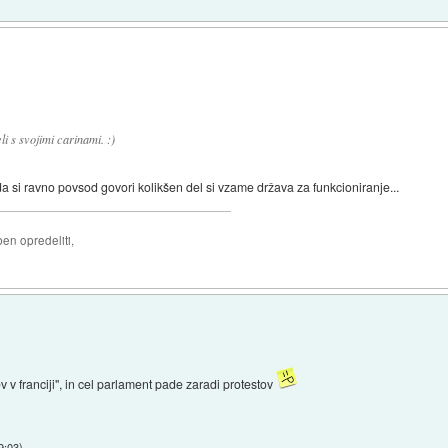
i s svojimi carinami. :)
, da si ravno povsod govori kolikšen del si vzame država za funkcioniranje...
ben opredeliti,
v v franciji", in cel parlament pade zaradi protestov
9:03
)