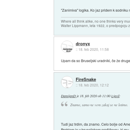
"Zanimiva" logika. Ko jaz pridem k sodniku
Where all think alike, no one thinks very mu
Walter Lippmann, leta 1922, o predpogoju 
dronyx
::
18. feb 2020, 11:58
Upam da so Bruseljski uradniki, če že druge
FireSnake
::
18. feb 2020, 12:12
DamijanD
je
18. feb 2020 ob 11:00
izjavil
:
Znamo, samo ne vem zakaj se ne lotimo.
Tudi jaz trdim, da znamo. Celo bolje od Ame
Problem je v bruseljskem prašičevcu, ki mu m