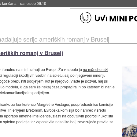
no končana
::
danes ob 06:10
daljuje serijo ameriških romanj v Bruselj
eriških romanj v Bruselj
O
enutno na mini turneji po Evropi. Že v soboto je
na münchenski
 regulaciji škodljivih vsebin na spletu, saj po njegovem mnenju
goče prepustiti podjetjem, kot je njegovo. Vlade je pozval, naj pri
jo modelu, ki ga sam že nekaj časa propagira in po katerem bi nanje
telekomunikacijskim podjetjem.
komisarko za konkurenco Margrethe Vestager, podpredsednico komisije
toritve Thierryjem Bretonom. Evropska komisija bo namreč v sredo
la uporabo umetne inteligence, zlasti na občutljivih področjih, kot sta
ka spletna podjetja ter vzpostavila nekoliko bolj zavezujoča pravila za