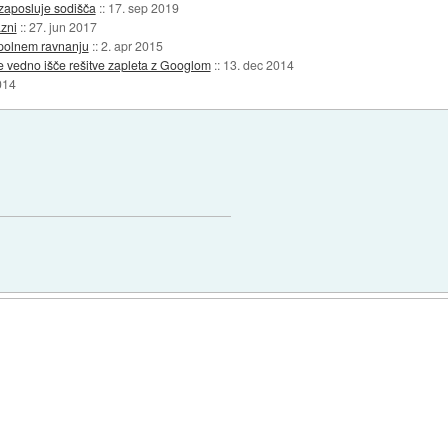
zaposluje sodišča
::
17. sep 2019
zni
::
27. jun 2017
opolnem ravnanju
::
2. apr 2015
še vedno išče rešitve zapleta z Googlom
::
13. dec 2014
014