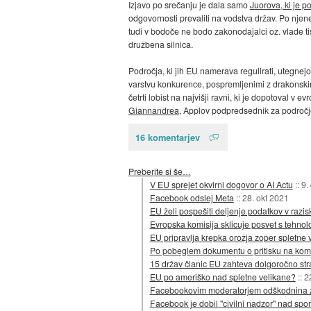
Izjavo po srečanju je dala samo
Juorova, ki je p
odgovornosti prevaliti na vodstva držav. Po nje
tudi v bodoče ne bodo zakonodajalci oz. vlade tis
družbena silnica.
Področja, ki jih EU namerava regulirati, utegnej
varstvu konkurence, pospremljenimi z drakonskim
četrti lobist na najvišji ravni, ki je dopotoval v
Giannandrea
, Applov podpredsednik za področj
16 komentarjev
Preberite si še…
V EU sprejet okvirni dogovor o AI Actu
::
9.
Facebook odslej Meta
::
28. okt 2021
EU želi pospešiti deljenje podatkov v raz
Evropska komisija sklicuje posvet s tehnolo
EU pripravlja krepka orožja zoper spletne 
Po pobeglem dokumentu o pritisku na komi
15 držav članic EU zahteva dolgoročno str
EU po ameriško nad spletne velikane?
::
2
Facebookovim moderatorjem odškodnina za
Facebook je dobil "civilni nadzor" nad spo