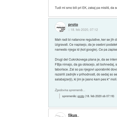
Tudi mi smo bili pri EK, zakaj pa misliš, da s
proto
::
18. feb 2020, 07:12
Mah radi bi natancne regulative, ker se jih d
izigravati. Ce napisejo, da je osebni podate
namesto njega id (kot google). Ce pa zapise
Drugi del Cukrckovega plana je, da se inter
FBja nimajo, da ga obiscejo, ali bohnedaj, se
taborisce. Zal so pa njegovi uporabniki dovo
razsirili zadnjik v prihodnosti, do sedaj so
salabajzerji), ki jim je jasno kam pes k* moli
Zgodovina sprememb…
spremenilo:
proto
(
18. feb 2020 ob 07:19
)
fikus_