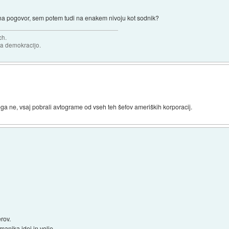
 na pogovor, sem potem tudi na enakem nivoju kot sodnik?
ch.
za demokracijo.
ga ne, vsaj pobrali avtograme od vseh teh šefov ameriških korporacij.
rov.
anjka idej in volje.