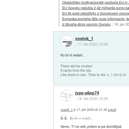
Obdavčitev multinacionalk razdvaja EU in 
EU Googlu naložila 2,42 milijarde evrov ka
EU tik pred odločitvijo o Googlovem mon
Evropska komisija išče nove informacije, 
Iz Bruslja strog opomin Googlu
::
16. jan 2
vostok_1
::
17. feb 2020, 23:38
Ko bi vi vedeli...
There will be chutes!
It came from the lab.
Like tears in rain. Time to die. v_1 2012-21
jype-s6ep74
::
18. feb 2020, 03:59
vostok_1
je
17. feb 2020 ob 23:38
izjavil
:
Ko bi vi vedeli...
Vemo. Ti ne veš, potem si pa domišljaš.