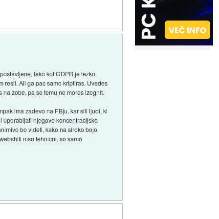
no postavljene, tako kot GDPR je tezko
m resil. Ali ga pac samo kriptiras. Uvedes
es na zobe, pa se temu ne mores izognit.
ak ima zadevo na FBju, kar sili ljudi, ki
eni uporabljati njegovo koncentracijsko
nimivo bo videti, kako na siroko bojo
 webshiti niso tehnicni, so samo