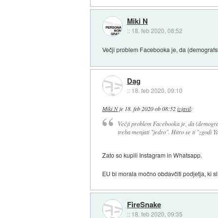
Miki N
::
18. feb 2020, 08:52
Večji problem Facebooka je, da (demografska)
Dag
::
18. feb 2020, 09:10
Miki N
je
18. feb 2020 ob 08:52
izjavil
:
Večji problem Facebooka je, da (demografs
treba menjati "jedro". Hitro se ti "zgodi Y
Zato so kupili Instagram in Whatsapp.
EU bi morala močno obdavčiti podjetja, ki s
FireSnake
::
18. feb 2020, 09:35