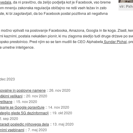
ovedala
, da ni pravično, da želijo podjetja kot je Facebook, vso breme
vir: Px
nem mnenju zakonska regulacija običajno ne reši vseh težav in zato
te, ki bi zagotavljali, da bo Facebook postal pozitivna ali negativna
o močno vplivati na poslovanje Facebooka, Amazona, Googla in še koga. Zlasti, ker 
i kaznimi, postala nekakšen pionir, ki mu zlagoma sledijo tudi druge države po sv
 evropsko prestolnico. Pred njim so se tam mudili še CEO Alphabeta
Sundar Pichai
, p
e umetne inteligence.
 dec 2023
iskovalne in poslovne namene
::
26. nov 2020
škimi velikani
::
20. nov 2020
velikane
::
15. nov 2020
sarje se Google opravičuje
::
14. nov 2020
ategijo glede 5G dezinformacij
::
19. okt 2020
2. sep 2020
radi posledic njihovega dela
::
13. maj 2020
rnimi vsebinami
::
7. maj 2020