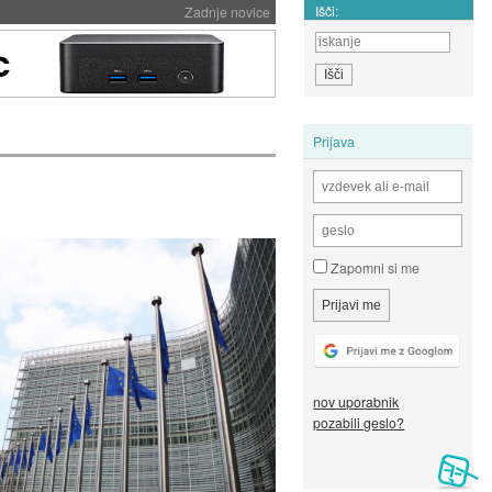
Išči:
Zadnje novice
Prijava
Zapomni si me
nov uporabnik
pozabili geslo?