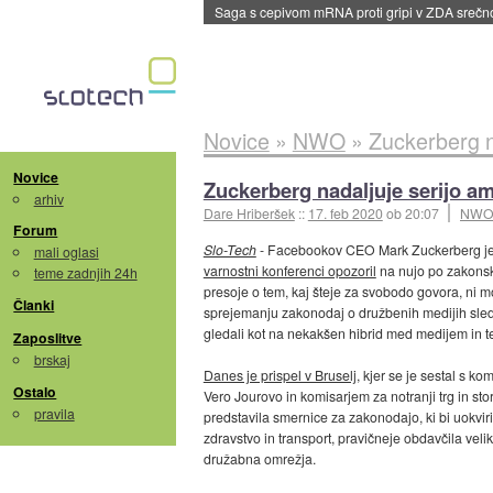
Saga s cepivom mRNA proti gripi v ZDA sreč
Novice
»
NWO
»
Zuckerberg na
Novice
Zuckerberg nadaljuje serijo am
arhiv
Dare Hriberšek
::
17. feb 2020
ob 20:07
NW
Forum
Slo-Tech
- Facebookov CEO Mark Zuckerberg je tr
mali oglasi
varnostni konferenci opozoril
na nujo po zakonski
teme zadnjih 24h
presoje o tem, kaj šteje za svobodo govora, ni mo
Članki
sprejemanju zakonodaj o družbenih medijih sledi
gledali kot na nekakšen hibrid med medijem in 
Zaposlitve
brskaj
Danes je prispel v Bruselj
, kjer se je sestal s 
Ostalo
Vero Jourovo in komisarjem za notranji trg in s
pravila
predstavila smernice za zakonodajo, ki bi uokviri
zdravstvo in transport, pravičneje obdavčila veli
družabna omrežja.