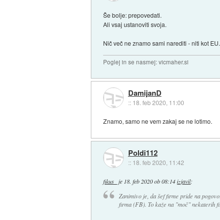
Še bolje: prepovedati.
Ali vsaj ustanoviti svoja.
Nič več ne znamo sami narediti - niti kot EU
Poglej in se nasmej: vicmaher.si
DamijanD
::
18. feb 2020, 11:00
Znamo, samo ne vem zakaj se ne lotimo.
Poldi112
::
18. feb 2020, 11:42
fikus_
je
18. feb 2020 ob 08:14
izjavil
:
Zanimivo je, da šef firme pride na pogov
firma (FB). To kaže na "moč" nekaterih f