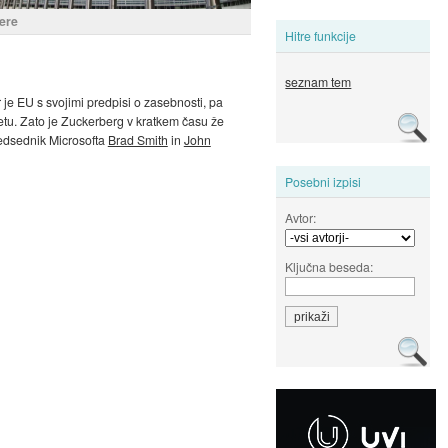
here
Hitre funkcije
seznam tem
je EU s svojimi predpisi o zasebnosti, pa
etu. Zato je Zuckerberg v kratkem času že
redsednik Microsofta
Brad Smith
in
John
Posebni izpisi
Avtor:
Ključna beseda: