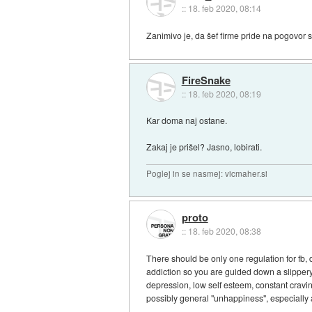
::
18. feb 2020, 08:14
Zanimivo je, da šef firme pride na pogovor s
FireSnake
::
18. feb 2020, 08:19
Kar doma naj ostane.
Zakaj je prišel? Jasno, lobirati.
Poglej in se nasmej: vicmaher.si
proto
::
18. feb 2020, 08:38
There should be only one regulation for fb, 
addiction so you are guided down a slippery
depression, low self esteem, constant craving
possibly general "unhappiness", especiall