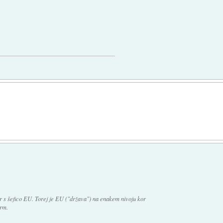
.
or s šefico EU. Torej je EU ("država") na enakem nivoju kor
irm.