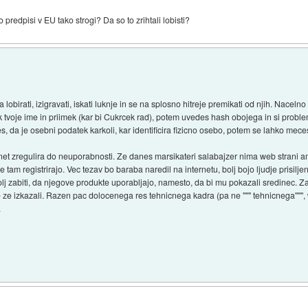
o predpisi v EU tako strogi? Da so to zrihtali lobisti?
a lobirati, izigravati, iskati luknje in se na splosno hitreje premikati od njih. Nacel
k tvoje ime in priimek (kar bi Cukrcek rad), potem uvedes hash obojega in si proble
s, da je osebni podatek karkoli, kar identificira fizicno osebo, potem se lahko mec
net zregulira do neuporabnosti. Ze danes marsikateri salabajzer nima web strani amp
 tam registrirajo. Vec tezav bo baraba naredil na internetu, bolj bojo ljudje prisilj
lj zabiti, da njegove produkte uporabljajo, namesto, da bi mu pokazali sredinec. Za
 se ze izkazali. Razen pac dolocenega res tehnicnega kadra (pa ne """ tehnicnega""",
.