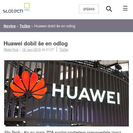
☰
Novice
»
Tožbe
»
Huawei dobil še en odlog
Huawei dobil še en odlog
Matej Huš
::
19. avg 2019
ob 21:27
Tožbe
- Ko so maja ZDA svojim podjetjem prepovedale izvoz
Slo-Tech