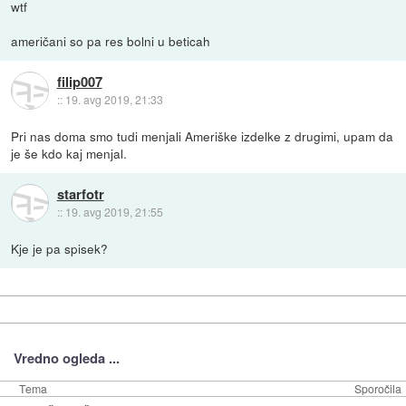
wtf
američani so pa res bolni u beticah
filip007
::
19. avg 2019, 21:33
Pri nas doma smo tudi menjali Ameriške izdelke z drugimi, upam da
je še kdo kaj menjal.
starfotr
::
19. avg 2019, 21:55
Kje je pa spisek?
Vredno ogleda ...
Tema
Sporočila