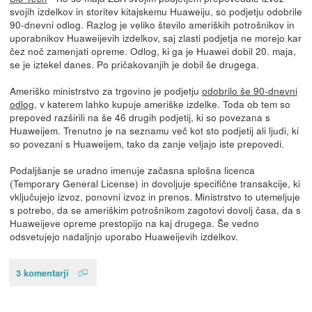
svojih izdelkov in storitev kitajskemu Huaweiju, so podjetju odobrile
90-dnevni odlog. Razlog je veliko število ameriških potrošnikov in
uporabnikov Huaweijevih izdelkov, saj zlasti podjetja ne morejo kar
čez noč zamenjati opreme. Odlog, ki ga je Huawei dobil 20. maja,
se je iztekel danes. Po pričakovanjih je dobil še drugega.
Ameriško ministrstvo za trgovino je podjetju
odobrilo še 90-dnevni
odlog
, v katerem lahko kupuje ameriške izdelke. Toda ob tem so
prepoved razširili na še 46 drugih podjetij, ki so povezana s
Huaweijem. Trenutno je na seznamu več kot sto podjetij ali ljudi, ki
so povezani s Huaweijem, tako da zanje veljajo iste prepovedi.
Podaljšanje se uradno imenuje začasna splošna licenca
(Temporary General License) in dovoljuje specifične transakcije, ki
vključujejo izvoz, ponovni izvoz in prenos. Ministrstvo to utemeljuje
s potrebo, da se ameriškim potrošnikom zagotovi dovolj časa, da s
Huaweijeve opreme prestopijo na kaj drugega. Še vedno
odsvetujejo nadaljnjo uporabo Huaweijevih izdelkov.
3 komentarji