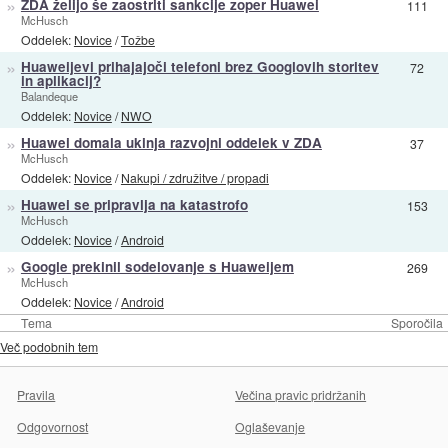
»
ZDA želijo še zaostriti sankcije zoper Huawei
111
McHusch
Oddelek:
Novice
/
Tožbe
»
Huaweijevi prihajajoči telefoni brez Googlovih storitev
72
in aplikacij?
Balandeque
Oddelek:
Novice
/
NWO
»
Huawei domala ukinja razvojni oddelek v ZDA
37
McHusch
Oddelek:
Novice
/
Nakupi / združitve / propadi
»
Huawei se pripravlja na katastrofo
153
McHusch
Oddelek:
Novice
/
Android
»
Google prekinil sodelovanje s Huaweijem
269
McHusch
Oddelek:
Novice
/
Android
Tema
Sporočila
Več podobnih tem
Pravila
Večina pravic pridržanih
Odgovornost
Oglaševanje