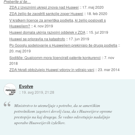
Preberite si še…
ZDA z izvoznimi ukrepi znova nad Huawei
::
17. maj 2020
ZDA želijo še zaostriti sankcije zoper Huawei
::
18. feb 2020
V kratkem licence za ameriška podjetja, ki želijo poslovati s
Huaweijem?
::
4. nov 2019
Huawei domala ukinja razvojni oddelek v ZDA
::
15. jul 2019
Huawei se pripravlja na katastrofo
::
17. jun 2019
Po Googlu sodelovanje s Huaweijem prekinjajo še druga podjetja
::
20. maj 2019
Sodišče: Qualcomm mora licencirati patente konkurenci
::
7. nov
2018
ZDA hkrati obtožujejo Huawei vdorov in vdirajo vanj
::
23. mar 2014
Evolve
::
19. avg 2019, 21:28
Ministrstvo to utemeljuje s potrebo, da se ameriškim
potrošnikom zagotovi dovolj časa, da s Huaweijeve opreme
prestopijo na kaj drugega. Še vedno odsvetujejo nadaljnjo
uporabo Huaweijevih izdelkov.