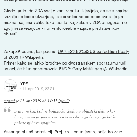
Glede na to, da ZDA vsaj v tem trenutku izjavljajo, da se s smrtno
kaznijo ne bodo ukvarjale, ta obramba ne bo enostavna (je pa
možna, saj ima veliko težo tudi to, kaj zakon v ZDA omogoča, ne
zgolj nezavezujoče - non-enforceable - izjave predstavnikov
oblasti).
Zakaj ZK počno, kar počno:
UK%E2%80%93US extradition treaty
of 2003 @ Wikipedia
Primer kako se lahko izročitev po dvostranskem sporazumu tudi
ustavi, če bi to nasprotovalo EKČP:
Gary McKinnon @ Wikipedia
jype
::
11. apr 2019, 23:21
crystal
je
11. apr 2019 ob 14:55
izjavil
:
prasci ni kaj. bolj je bolano ko gledamo oblasti ki delajo kar
hocejo in mi ne mormo nc. vsi vemo da se ga hocejo znebit ker
pokaze njihovo gnojnico.
Assange ni naš odrešitelj. Prej, ko ti bo to jasno, bolje bo zate.