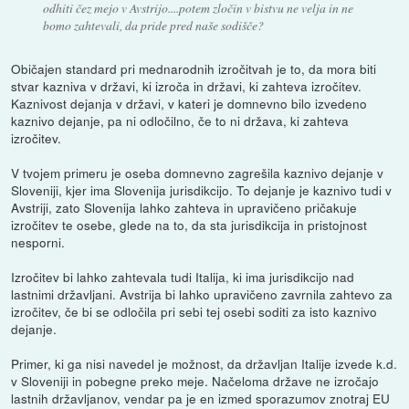
odhiti čez mejo v Avstrijo....potem zločin v bistvu ne velja in ne
bomo zahtevali, da pride pred naše sodišče?
Običajen standard pri mednarodnih izročitvah je to, da mora biti
stvar kazniva v državi, ki izroča in državi, ki zahteva izročitev.
Kaznivost dejanja v državi, v kateri je domnevno bilo izvedeno
kaznivo dejanje, pa ni odločilno, če to ni država, ki zahteva
izročitev.
V tvojem primeru je oseba domnevno zagrešila kaznivo dejanje v
Sloveniji, kjer ima Slovenija jurisdikcijo. To dejanje je kaznivo tudi v
Avstriji, zato Slovenija lahko zahteva in upravičeno pričakuje
izročitev te osebe, glede na to, da sta jurisdikcija in pristojnost
nesporni.
Izročitev bi lahko zahtevala tudi Italija, ki ima jurisdikcijo nad
lastnimi državljani. Avstrija bi lahko upravičeno zavrnila zahtevo za
izročitev, če bi se odločila pri sebi tej osebi soditi za isto kaznivo
dejanje.
Primer, ki ga nisi navedel je možnost, da državljan Italije izvede k.d.
v Sloveniji in pobegne preko meje. Načeloma države ne izročajo
lastnih državljanov, vendar pa je en izmed sporazumov znotraj EU