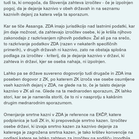
tudi ta, ki omogoča, da Slovenija zahteva izročitev - če je izpolnjen
pogoj, da je dejanje kaznivo v obeh državah in na seznamu
kaznivih dejanj za katera velja ta sporazum.
Kar se tiče Assanga. ZDA imajo jurisdikcijo nad lastnimi podatki, kar
jim daje možnost, da zahtevajo izročitev osebe, ki je kršila njihovo
zakonodajo z razkrivanjem njihovih podatkov. Žal ali pa na srečo,
to razkrivanje podatkov ZDA (razen v nekaterih specifičnih
primerih), v drugih državah ni kaznivo, zato ne obstaja splošna
podlaga za izročitev - kriterij, da je dejanje kaznivo v državi, ki
zahteva in državi, kjer se oseba nahaja, ni izpolnjen.
Lahko pa se države suvereno dogovorijo tudi drugače in ZDA ima
poseben dogovor z ZK, po katerem ZK izroča vse osebe osumljene
vseh kaznivih dejanj v ZDA, ne glede na to, če je taisto dejanje
kaznivo v ZK ali ne. Glede na ta mednaroden sporazum, ZK lahko
stori, kar se je namenila storiti, če to ni v nasprotju s kakšnim
drugim mednarodnim sporazumom.
Omenjanje smrtne kazni v ZDA je reference na EKČP, katere
podpisnica je tudi ZK in, ki prepoveduje smrtno kazen. Izročitev
osebe državi, ki izvaja smrtno kazen za kaznivo dejanje za
katerega je zagrožena smrtna kazen, je tako kršitev konvencije na
podlagi katere se lahko zahtevo za izročitev na sodišču izpodbija.