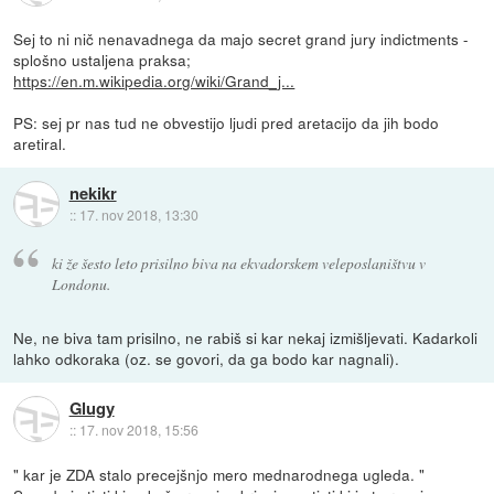
Sej to ni nič nenavadnega da majo secret grand jury indictments -
splošno ustaljena praksa;
https://en.m.wikipedia.org/wiki/Grand_j...
PS: sej pr nas tud ne obvestijo ljudi pred aretacijo da jih bodo
aretiral.
nekikr
::
17. nov 2018, 13:30
ki že šesto leto prisilno biva na ekvadorskem veleposlaništvu v
Londonu.
Ne, ne biva tam prisilno, ne rabiš si kar nekaj izmišljevati. Kadarkoli
lahko odkoraka (oz. se govori, da ga bodo kar nagnali).
Glugy
::
17. nov 2018, 15:56
" kar je ZDA stalo precejšnjo mero mednarodnega ugleda. "