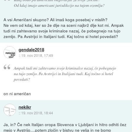
Od kdaj imajo americani jurisdikcijo na tujem ozemlju?
A vsi Američani skupno? Ali imaš koga posebej v mislih?
Ne vem od kdaj, ker so že dlje na sceni najbrž dlje kot mi. Ampak
tudi mi zahtevamo svoje kriminalce nazaj, če pobegnejo na tujo
zemljo. Pa Avstrijci in Italijani tudi. Kaj točno si hotel povedati?
gendale2018
::
19. nov 2018, 17:49
Ampak tudi mi zahtevamo svoje kriminalce nazaj, če pobegnejo
na tujo zemljo. Pa Avstrijci in Italijani tudi. Kaj točno si hotel
povedati?
on ni američan
nekikr
::
19. nov 2018, 18:44
Ja, in? Če nek Italijan oropa Slovenca v Ljubljani in hitro odhiti čez
mejo v Avstrijo....potem zločin v bistvu ne velja in ne bomo