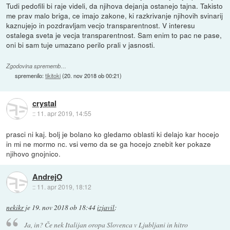
Tudi pedofili bi raje videli, da njihova dejanja ostanejo tajna. Takisto
me prav malo briga, ce imajo zakone, ki razkrivanje njihovih svinarij
kaznujejo in pozdravljam vecjo transparentnost. V interesu
ostalega sveta je vecja transparentnost. Sam enim to pac ne pase,
oni bi sam tuje umazano perilo prali v jasnosti.
Zgodovina sprememb…
spremenilo:
tikitoki
(
20. nov 2018 ob 00:21
)
crystal
::
11. apr 2019, 14:55
prasci ni kaj. bolj je bolano ko gledamo oblasti ki delajo kar hocejo
in mi ne mormo nc. vsi vemo da se ga hocejo znebit ker pokaze
njihovo gnojnico.
AndrejO
::
11. apr 2019, 18:12
nekikr
je
19. nov 2018 ob 18:44
izjavil
:
Ja, in? Če nek Italijan oropa Slovenca v Ljubljani in hitro