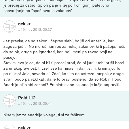
je precej žalostno. Sploh pa je v tej politični gonji patetično
zgovarjanje na "spoštovanje zakonov".
nekikr
::
19. nov 2018, 20:37
Jaz pravim, da so zakoni, čeprav slabi, boljši od anarhije, kar
zagovarjaš ti. Ne moreš namreč za nekaj zakonov, ki ti pašejo, reči,
da so ok, druge pa ignorirati, ker, hej, meni pa ravno tvoji ne
pašejo.
Stavim levo jajce, da bi bil ti precej proti, če bi jutri k tebi prišli borci
za enakopravnost, ti vzeli vse kar imaš in dali tistim, ki nimajo. To
pa ni isto! Jaja, seveda ni. Zdaj, ko ti to ne ustreza, ampak z druge
strani bodo pa vzklikali, da je to prav, pošteno, da so Robin Hoodi.
Anarhija ali slabi zakoni? En hint: slabe zakone je lažje popraviti.
Poldi112
::
19. nov 2018, 20:41
Nisem jaz za anarhijo kolega, ti si za fašizem.
nekikr