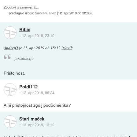
Zgodovina sprememb…
predlagalo izbris:
SmotaniJanez
(
12. apr 2019 ob 22:06
)
Ribič
::
12. apr 2019, 23:10
AndrejO
je
11. apr 2019 ob 18:12
izjavil
:
jurisdikcijo
Pristojnost.
Poldi112
::
13. apr 2019, 08:24
A ni pristojnost zgolj podpomenka?
Stari maček
::
13. apr 2019, 13:12
Ugled ZDA je v krepkem minusu. Z obtožnico so iz ga pa še znižali.