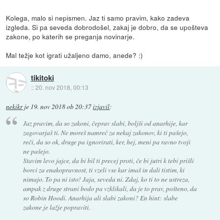
Kolega, malo si nepismen. Jaz ti samo pravim, kako zadeva
izgleda. Si pa seveda dobrodošel, zakaj je dobro, da se upošteva
zakone, po katerih se preganja novinarje.
Mal težje kot igrati užaljeno damo, anede? :)
tikitoki
::
20. nov 2018, 00:13
nekikr
je
19. nov 2018 ob 20:37
izjavil
:
Jaz pravim, da so zakoni, čeprav slabi, boljši od anarhije, kar
zagovarjaš ti. Ne moreš namreč za nekaj zakonov, ki ti pašejo,
reči, da so ok, druge pa ignorirati, ker, hej, meni pa ravno tvoji
ne pašejo.
Stavim levo jajce, da bi bil ti precej proti, če bi jutri k tebi prišli
borci za enakopravnost, ti vzeli vse kar imaš in dali tistim, ki
nimajo. To pa ni isto! Jaja, seveda ni. Zdaj, ko ti to ne ustreza,
ampak z druge strani bodo pa vzklikali, da je to prav, pošteno, da
so Robin Hoodi. Anarhija ali slabi zakoni? En hint: slabe
zakone je lažje popraviti.