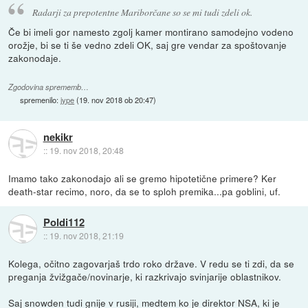
Radarji za prepotentne Mariborčane so se mi tudi zdeli ok.
Če bi imeli gor namesto zgolj kamer montirano samodejno vodeno
orožje, bi se ti še vedno zdeli OK, saj gre vendar za spoštovanje
zakonodaje.
Zgodovina sprememb…
spremenilo:
jype
(
19. nov 2018 ob 20:47
)
nekikr
::
19. nov 2018, 20:48
Imamo tako zakonodajo ali se gremo hipotetične primere? Ker
death-star recimo, noro, da se to sploh premika...pa goblini, uf.
Poldi112
::
19. nov 2018, 21:19
Kolega, očitno zagovarjaš trdo roko države. V redu se ti zdi, da se
preganja žvižgače/novinarje, ki razkrivajo svinjarije oblastnikov.
Saj snowden tudi gnije v rusiji, medtem ko je direktor NSA, ki je