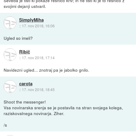
Seveda je tisti ki pokaže resnico kriv; in ne tisti ki je to resnico z
svojimi dejanji ustvaril.
SimplyMiha
::
17. nov 2018, 16:06
Ugled so imeli?
Ribič
::
17. nov 2018, 17:14
Navidezni ugled... znotraj pa je jabolko gnilo.
carota
::
17. nov 2018, 18:45
Shoot the messenger!
Vsa novinarska srenja se je postavila na stran svojega kolega,
raziskovalnega novinarja. Ziher.
/s