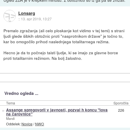
Lonsarg
::
13. apr 2019, 13:27
Premalo zgražanja (ali celo ploskanje kot vidimo v tej temi) s strani
ljudi glede šibkih obtožnic proti "nasprotnikom države" je točno to,
kar bo omogočilo prihod naslednjega totalitarnega režima.
Hecno je da to počnejo taisti ljudje, ki se imajo za glavne borce
proti totalitarnim režimom. Na bolj žalostno.
Vredno ogleda ...
Tema
Sporočila
»
Assange spregovoril v javnosti, pozval h koncu "lova
226
na čarovnice"
Mandi
Oddelek:
Novice
/
NWO