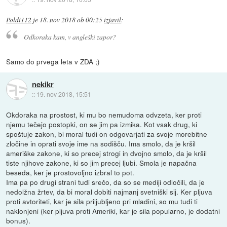
Poldi112
je
18. nov 2018 ob 00:25
izjavil
:
Odkoraka kam, v angleški zapor?
Samo do prvega leta v ZDA ;)
nekikr
::
19. nov 2018, 15:51
Okdoraka na prostost, ki mu bo nemudoma odvzeta, ker proti
njemu tečejo postopki, on se jim pa izmika. Kot vsak drug, ki
spoštuje zakon, bi moral tudi on odgovarjati za svoje morebitne
zločine in oprati svoje ime na sodišču. Ima smolo, da je kršil
ameriške zakone, ki so precej strogi in dvojno smolo, da je kršil
tiste njihove zakone, ki so jim precej ljubi. Smola je napačna
beseda, ker je prostovoljno izbral to pot.
Ima pa po drugi strani tudi srečo, da so se mediji odločili, da je
nedolžna žrtev, da bi moral dobiti najmanj svetniški sij. Ker pljuva
proti avtoriteti, kar je sila priljubljeno pri mladini, so mu tudi ti
naklonjeni (ker pljuva proti Ameriki, kar je sila popularno, je dodatni
bonus).