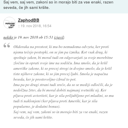
Saj vem, saj vem, zakoni so in morajo biti za vse enaki, razen
seveda, če jih sami kršite.
ZaphodBB
::
19. nov 2018, 16:54
nekikr
je
19. nov 2018 ob 15:51
izjavil
:
Okdoraka na prostost, ki mu bo nemudoma odvzeta, ker proti
njemu tečejo postopki, on se jim pa izmika. Kot vsak drug, ki
spoštuje zakon, bi moral tudi on odgovarjati za svoje morebitne
zločine in oprati svoje ime na sodišču. Ima smolo, da je kršil
ameriške zakone, ki so precej strogi in dvojno smolo, da je kršil
tiste njihove zakone, ki so jim precej ljubi. Smola je napačna
beseda, ker je prostovoljno izbral to pot.
Ima pa po drugi strani tudi srečo, da so se mediji odločili, da je
nedolžna žrtev, da bi moral dobiti najmanj svetniški sij. Ker
pljuva proti avtoriteti, kar je sila priljubljeno pri mladini, so mu
tudi ti naklonjeni (ker pljuva proti Ameriki, kar je sila
popularno, je dodatni bonus).
Saj vem, saj vem, zakoni so in morajo biti za vse enaki, razen
seveda, če jih sami kršite.