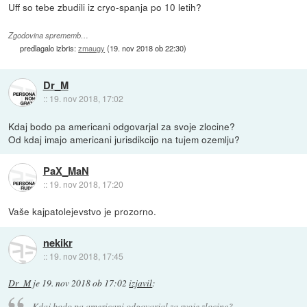
Uff so tebe zbudili iz cryo-spanja po 10 letih?
Zgodovina sprememb…
predlagalo izbris:
zmaugy
(
19. nov 2018 ob 22:30
)
Dr_M
::
19. nov 2018, 17:02
Kdaj bodo pa americani odgovarjal za svoje zlocine?
Od kdaj imajo americani jurisdikcijo na tujem ozemlju?
PaX_MaN
::
19. nov 2018, 17:20
Vaše kajpatolejevstvo je prozorno.
nekikr
::
19. nov 2018, 17:45
Dr_M
je
19. nov 2018 ob 17:02
izjavil
:
Kdaj bodo pa americani odgovarjal za svoje zlocine?