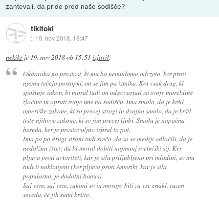
zahtevali, da pride pred naše sodišče?
tikitoki
::
19. nov 2018, 18:47
nekikr
je
19. nov 2018 ob 15:51
izjavil
:
Okdoraka na prostost, ki mu bo nemudoma odvzeta, ker proti
njemu tečejo postopki, on se jim pa izmika. Kot vsak drug, ki
spoštuje zakon, bi moral tudi on odgovarjati za svoje morebitne
zločine in oprati svoje ime na sodišču. Ima smolo, da je kršil
ameriške zakone, ki so precej strogi in dvojno smolo, da je kršil
tiste njihove zakone, ki so jim precej ljubi. Smola je napačna
beseda, ker je prostovoljno izbral to pot.
Ima pa po drugi strani tudi srečo, da so se mediji odločili, da je
nedolžna žrtev, da bi moral dobiti najmanj svetniški sij. Ker
pljuva proti avtoriteti, kar je sila priljubljeno pri mladini, so mu
tudi ti naklonjeni (ker pljuva proti Ameriki, kar je sila
popularno, je dodatni bonus).
Saj vem, saj vem, zakoni so in morajo biti za vse enaki, razen
seveda, če jih sami kršite.