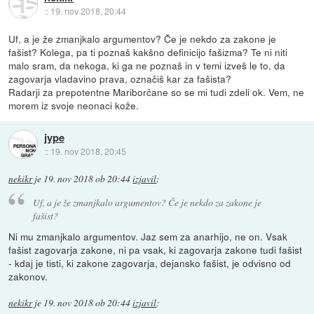
::
19. nov 2018, 20:44
Uf, a je že zmanjkalo argumentov? Če je nekdo za zakone je
fašist? Kolega, pa ti poznaš kakšno definicijo fašizma? Te ni niti
malo sram, da nekoga, ki ga ne poznaš in v temi izveš le to, da
zagovarja vladavino prava, označiš kar za fašista?
Radarji za prepotentne Mariborčane so se mi tudi zdeli ok. Vem, ne
morem iz svoje neonaci kože.
jype
::
19. nov 2018, 20:45
nekikr
je
19. nov 2018 ob 20:44
izjavil
:
Uf, a je že zmanjkalo argumentov? Če je nekdo za zakone je
fašist?
Ni mu zmanjkalo argumentov. Jaz sem za anarhijo, ne on. Vsak
fašist zagovarja zakone, ni pa vsak, ki zagovarja zakone tudi fašist
- kdaj je tisti, ki zakone zagovarja, dejansko fašist, je odvisno od
zakonov.
nekikr
je
19. nov 2018 ob 20:44
izjavil
: