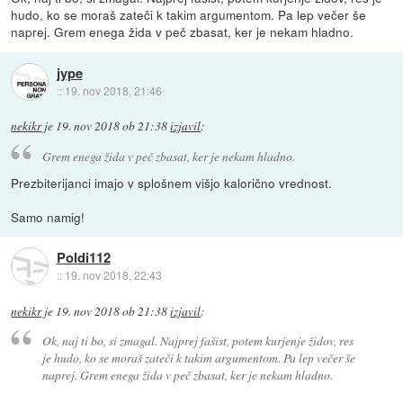
hudo, ko se moraš zateči k takim argumentom. Pa lep večer še
naprej. Grem enega žida v peč zbasat, ker je nekam hladno.
jype
::
19. nov 2018, 21:46
nekikr
je
19. nov 2018 ob 21:38
izjavil
:
Grem enega žida v peč zbasat, ker je nekam hladno.
Prezbiterijanci imajo v splošnem višjo kalorično vrednost.
Samo namig!
Poldi112
::
19. nov 2018, 22:43
nekikr
je
19. nov 2018 ob 21:38
izjavil
:
Ok, naj ti bo, si zmagal. Najprej fašist, potem kurjenje židov, res
je hudo, ko se moraš zateči k takim argumentom. Pa lep večer še
naprej. Grem enega žida v peč zbasat, ker je nekam hladno.