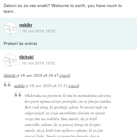
Zakoni so za vse enaki? Welcome to earth, you have much to
learn.
nekikr
::
19. nov 2018, 18:53
Preberi še enkrat.
tikitoki
::
19. nov 2018, 19:02
tikitoki
je
19. nov 2018 ob 18:47
izjavil
:
nekikr
je
19. nov 2018 ob 15:51
izjavil
:
Okdoraka na prostost, ki mu bo nemudoma odvzeta,
ker proti njemu tečejo postopki, on se jim pa izmika.
Kot vsak drug, ki spoštuje zakon, bi moral tudi on
odgovarjati za svoje morebitne zločine in oprati
svoje ime na sodišču. Ima smolo, da je kršil
ameriške zakone, ki so precej strogi in dvojno
smolo, da je kršil tiste njihove zakone, ki so jim
precej ljubi. Smola je napačna beseda, ker je