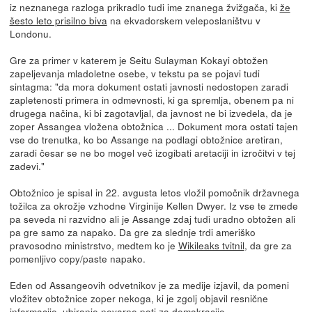
iz neznanega razloga prikradlo tudi ime znanega žvižgača, ki
že
šesto leto prisilno biva
na ekvadorskem veleposlaništvu v
Londonu.
Gre za primer v katerem je Seitu Sulayman Kokayi obtožen
zapeljevanja mladoletne osebe, v tekstu pa se pojavi tudi
sintagma: "da mora dokument ostati javnosti nedostopen zaradi
zapletenosti primera in odmevnosti, ki ga spremlja, obenem pa ni
drugega načina, ki bi zagotavljal, da javnost ne bi izvedela, da je
zoper Assangea vložena obtožnica ... Dokument mora ostati tajen
vse do trenutka, ko bo Assange na podlagi obtožnice aretiran,
zaradi česar se ne bo mogel več izogibati aretaciji in izročitvi v tej
zadevi."
Obtožnico je spisal in 22. avgusta letos vložil pomočnik državnega
tožilca za okrožje vzhodne Virginije Kellen Dwyer. Iz vse te zmede
pa seveda ni razvidno ali je Assange zdaj tudi uradno obtožen ali
pa gre samo za napako. Da gre za slednje trdi ameriško
pravosodno ministrstvo, medtem ko je
Wikileaks tvitnil
, da gre za
pomenljivo copy/paste napako.
Eden od Assangeovih odvetnikov je za medije izjavil, da pomeni
vložitev obtožnice zoper nekoga, ki je zgolj objavil resnične
informacije, ubiranje nevarne poti za demokracijo.