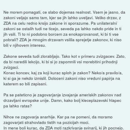
Ne morem pomagati, ce slabo dojemas realnost. Vsem je jasno, da
zakoni veljajo samo tam, kjer se jih lahko uveljavi. Veliko drzav, z
ZDA na celu redno krsijo zakone in sporazume. Pa unilateralni
zakoni se ostalih tudi ne ticejo, seveda pa lahko nekdo pride in ti
jih vsili. Ti to ni podobno borcem za enokaprovanost, ki bi ti vse
pobrali? ZDA je mnogim drzavam vsilila sprejetje zakonov, ki niso
bili v njihovem interesu.
Zakone seveda tudi zlorabljajo. Tako kot v primeru zvizgacev. Zato,
da bi naredili lekcijo, ki bi si jo zapomnili vsi morebitini prihodnji
zvizgaci.
Konec koncev, kaj za koji kurac sploh je zakon? Neko/a pravilo/a,
ki si ga je nekdo izmislil. Doloceni zakoni niso vreduni papirja na
katerem so bili zapisani.
Pa se pateticno je zagovarjanje izvajanje ameriskih zakonov nad
drzavljani evropske unije. Damn, kako bolj kleceplazevski hlapec
pa lahko ratas?
Nihce ne zagovarja anarhije. Kar pa ne pomeni, da moramo
zagovarjati strahovlado tistih na pozicijah moci.
In mene boli kurac, da ZDA moti razkrivanje svinarij, ki jih pocnejo.