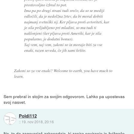
prostovoljno izbral to pot.
Ima pa po drugi strani tudi srečo, da so se mediji
odločili, da je nedolžna žrtev, da bi moral dobiti
najmanj svetniški sij. Ker pljuva proti avtoriteti, kar
je sila priljubljeno pri mladini, so mu tudi ti
naklonjeni (ker pljuva proti Ameriki, kar je sila
popularno, je dodatni bonus).
Saj vem, saj vem, zakoni so in morajo biti za vse
enaki, razen seveda, če jih sami kršite.
Zakoni so za vse enaki? Welcome to earth, you have much to
learn.
Sem prebral in stojim za svojim odgovorom. Lahko pa upostevas
svoj nasvet.
Poldi112
::
19. nov 2018, 20:16
No, to da zagovarjaš zakonodajo, ki zapira noviranje in žvižgače,