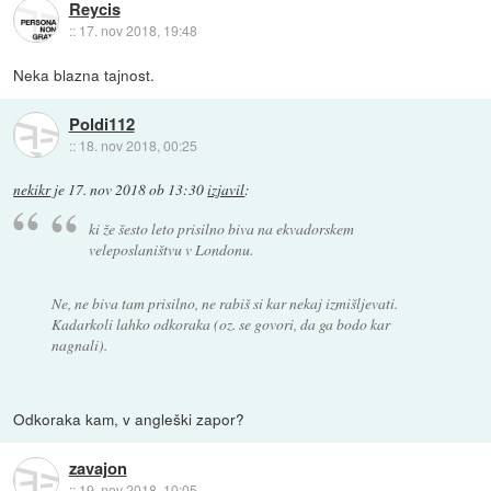
Reycis
::
17. nov 2018, 19:48
Neka blazna tajnost.
Poldi112
::
18. nov 2018, 00:25
nekikr
je
17. nov 2018 ob 13:30
izjavil
:
ki že šesto leto prisilno biva na ekvadorskem
veleposlaništvu v Londonu.
Ne, ne biva tam prisilno, ne rabiš si kar nekaj izmišljevati.
Kadarkoli lahko odkoraka (oz. se govori, da ga bodo kar
nagnali).
Odkoraka kam, v angleški zapor?
zavajon
::
19. nov 2018, 10:05