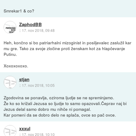
Smrekar1 & co?
ZaphodBB
::
17. nov 2018, 09:48
Heh, končno si bo patriarhalni mizoginist in posiljevalec zaslužil kar
mu gre. Tako za svoje zločine proti ženskam kot za hlapčevanje
Putinu.
Xoxoxoxoxo.
stjan
::
17. nov 2018, 10:05
Zgodovina se ponavlja, oziroma ljudje se ne spreminjamo.
Že ko so križali Jezusa so ljudje to samo opazovali.Čeprav naj bi
Jezus delal samo dobro mu nihče ni pomagal.
Kar pomeni da se dobro delo ne splača, ovce so pač ovce.
xxxul
::
17. nov 2018, 10:10