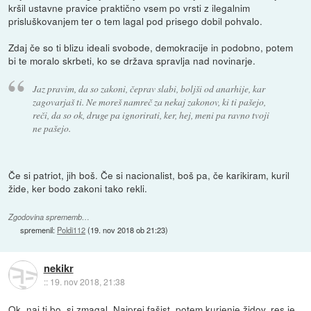
kršil ustavne pravice praktično vsem po vrsti z ilegalnim
prisluškovanjem ter o tem lagal pod prisego dobil pohvalo.
Zdaj če so ti blizu ideali svobode, demokracije in podobno, potem
bi te moralo skrbeti, ko se država spravlja nad novinarje.
Jaz pravim, da so zakoni, čeprav slabi, boljši od anarhije, kar
zagovarjaš ti. Ne moreš namreč za nekaj zakonov, ki ti pašejo,
reči, da so ok, druge pa ignorirati, ker, hej, meni pa ravno tvoji
ne pašejo.
Če si patriot, jih boš. Če si nacionalist, boš pa, če karikiram, kuril
žide, ker bodo zakoni tako rekli.
Zgodovina sprememb…
spremenil:
Poldi112
(
19. nov 2018 ob 21:23
)
nekikr
::
19. nov 2018, 21:38
Ok, naj ti bo, si zmagal. Najprej fašist, potem kurjenje židov, res je