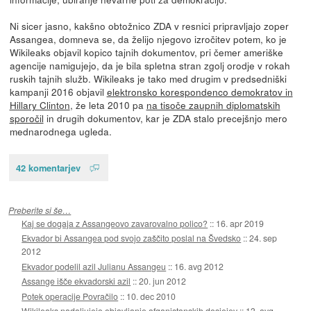
Ni sicer jasno, kakšno obtožnico ZDA v resnici pripravljajo zoper
Assangea, domneva se, da želijo njegovo izročitev potem, ko je
Wikileaks objavil kopico tajnih dokumentov, pri čemer ameriške
agencije namigujejo, da je bila spletna stran zgolj orodje v rokah
ruskih tajnih služb. Wikileaks je tako med drugim v predsedniški
kampanji 2016 objavil
elektronsko korespondenco demokratov in
Hillary Clinton
, že leta 2010 pa
na tisoče zaupnih diplomatskih
sporočil
in drugih dokumentov, kar je ZDA stalo precejšnjo mero
mednarodnega ugleda.
42 komentarjev
Preberite si še…
Kaj se dogaja z Assangeovo zavarovalno polico?
::
16. apr 2019
Ekvador bi Assangea pod svojo zaščito poslal na Švedsko
::
24. sep
2012
Ekvador podelil azil Julianu Assangeu
::
16. avg 2012
Assange išče ekvadorski azil
::
20. jun 2012
Potek operacije Povračilo
::
10. dec 2010
Wikileaks nadaljujejo objavljanje afganistanskih dosjejev
::
13. avg