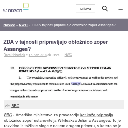
☰
Novice
»
NWO
»
ZDA v tajnosti pripravljajo obtožnico zoper Assangea?
ZDA v tajnosti pripravljajo obtožnico zoper
Assangea?
Dare Hriberšek
::
17. nov 2018
ob 01:24
NWO
vir:
BBC
- Ameriško ministrstvo za pravosodje
kot kaže pripravlja
BBC
obtožnico
zoper ustanovitelja Wikileaksa Juliana Assangea. To je
razvidno iz tožilske vloge v nekem drugem primeru, v katero se je