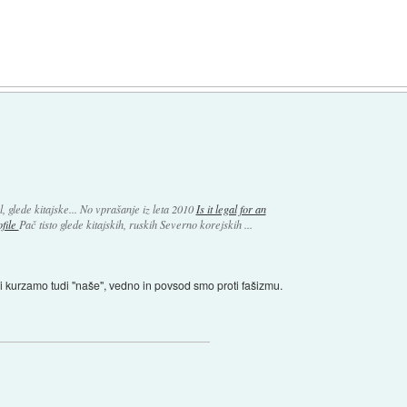
, glede kitajske... No vprašanje iz leta 2010
Is it legal for an
file
Pač tisto glede kitajskih, ruskih Severno korejskih ...
eri kurzamo tudi "naše", vedno in povsod smo proti fašizmu.