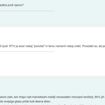
otestira proti njemu?
 ljudi. RTV je sicer nekaj "poročal" in temu namenil nekaj vrstic. Povedali so, da je p
amo zato, ker imajo nad mainstream mediji nenavaden monopol levičarji, 90% jih je
r do svojega glasu pride tudi desna stran.