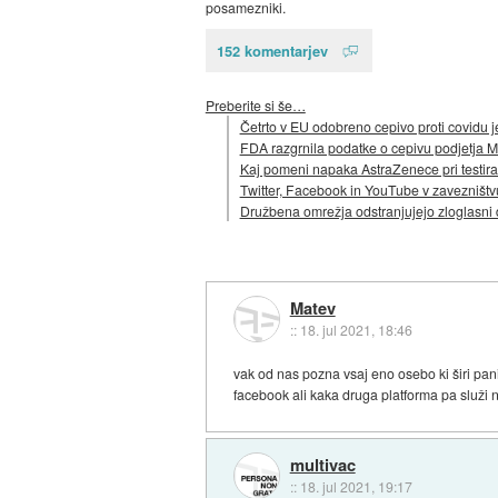
posamezniki.
152 komentarjev
Preberite si še…
Četrto v EU odobreno cepivo proti covidu
FDA razgrnila podatke o cepivu podjetja M
Kaj pomeni napaka AstraZenece pri testiran
Twitter, Facebook in YouTube v zavezništvu 
Družbena omrežja odstranjujejo zloglasni
Matev
::
18. jul 2021, 18:46
vak od nas pozna vsaj eno osebo ki širi pan
facebook ali kaka druga platforma pa služi na 
multivac
::
18. jul 2021, 19:17