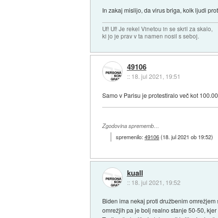
In zakaj mislijo, da virus briga, kolk ljudi pr
Uf! Uf! Je rekel Vinetou in se skril za skalo,
ki jo je prav v ta namen nosil s seboj.
49106
::
18. jul 2021, 19:51
Samo v Parisu je protestiralo več kot 100.000
Zgodovina sprememb…
spremenilo:
49106
(
18. jul 2021 ob 19:52
)
kuall
::
18. jul 2021, 19:52
Biden ima nekaj proti družbenim omrežjem s
omrežjih pa je bolj realno stanje 50-50, kje