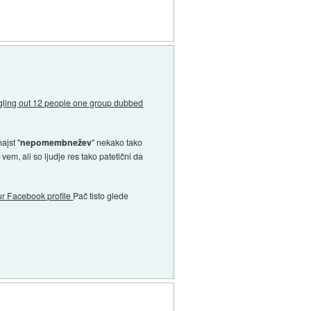
ingling out 12 people one group dubbed
ajst "
nepomembnežev
" nekako tako
em, ali so ljudje res tako patetični da
your Facebook profile
Pač tisto glede