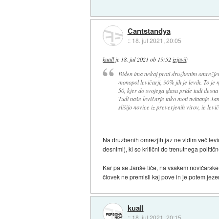
Cantstandya
::
18. jul 2021, 20:05
kuall
je
18. jul 2021 ob 19:52
izjavil
:
Biden ima nekaj proti družbenim omrežje
monopol levičarji, 90% jih je levih. To je 
50, kjer do svojega glasu pride tudi desna 
Tudi naše levičarje tako moti twittanje Ja
slišijo novice iz preverjenih virov, ie levič
Na družbenih omrežjih jaz ne vidim več levi
desnimi), ki so kritični do trenutnega politi
Kar pa se Janše tiče, na vsakem novičarske
človek ne premisli kaj pove in je potem jeze
kuall
::
18. jul 2021, 20:15