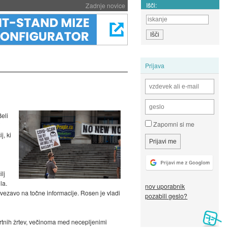
Išči:
Zadnje novice
Prijava
eli
Zapomni si me
i
j, ki
lj
la.
nov uporabnik
vezavo na točne informacije. Rosen je vladi
pozabili geslo?
mrtnih žrtev, večinoma med necepljenimi