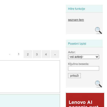
Hitre funkcije
seznam tem
Posebni izpisi
Avtor:
«
1
2
3
4
»
Ključna beseda: