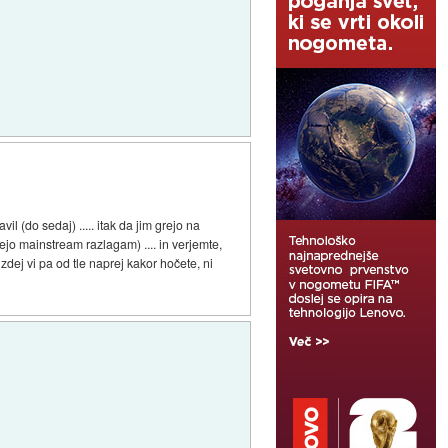
l (do sedaj) ..... itak da jim grejo na
jejo mainstream razlagam) .... in verjemte,
dej vi pa od tle naprej kakor hočete, ni