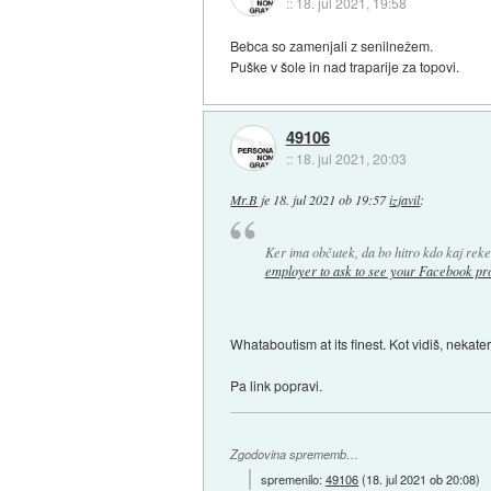
::
18. jul 2021, 19:58
Bebca so zamenjali z senilnežem.
Puške v šole in nad traparije za topovi.
49106
::
18. jul 2021, 20:03
Mr.B
je
18. jul 2021 ob 19:57
izjavil
:
Ker ima občutek, da bo hitro kdo kaj rekel
employer to ask to see your Facebook pro
Whataboutism at its finest. Kot vidiš, nekat
Pa link popravi.
Zgodovina sprememb…
spremenilo:
49106
(
18. jul 2021 ob 20:08
)