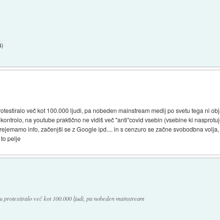
4
)
protestiralo več kot 100.000 ljudi, pa nobeden mainstream medij po svetu tega ni objavi
o kontrolo, na youtube praktično ne vidiš več "anti"covid vsebin (vsebine ki nasprotu
rejemamo info, začenjši se z Google ipd.... in s cenzuro se začne svobodbna volja, z
to pelje
du protestiralo več kot 100.000 ljudi, pa nobeden mainstream