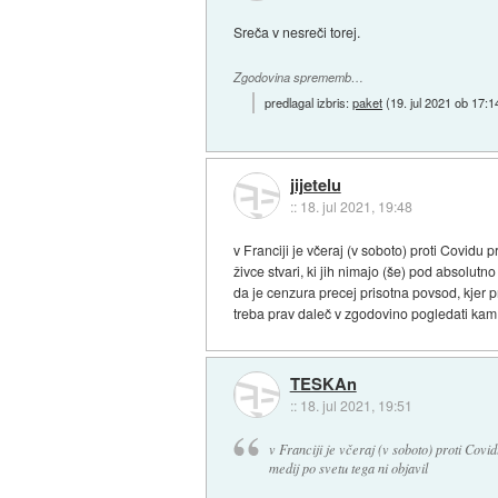
Sreča v nesreči torej.
Zgodovina sprememb…
predlagal izbris:
paket
(
19. jul 2021 ob 17:1
jijetelu
::
18. jul 2021, 19:48
v Franciji je včeraj (v soboto) proti Covidu 
živce stvari, ki jih nimajo (še) pod absolutn
da je cenzura precej prisotna povsod, kjer p
treba prav daleč v zgodovino pogledati kam 
TESKAn
::
18. jul 2021, 19:51
v Franciji je včeraj (v soboto) proti Covi
medij po svetu tega ni objavil