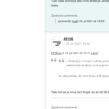
Tudi naše levičarje tako moti twittanje Janša 
rtvslo.
Zgodovina sprememb…
spremenilo:
kuall
(
18. jul 2021 ob 19:53
)
49106
::
18. jul 2021, 19:52
TESKAn
je
18. jul 2021 ob 19:51
izjavil
:
v Franciji je včeraj (v soboto) prot
mainstream medij po svetu tega ni o
In zakaj mislijo, da virus briga, kolk ljudi
Tako kot se je virus lani brigal, ko so bili BL
Zgodovina sprememb…