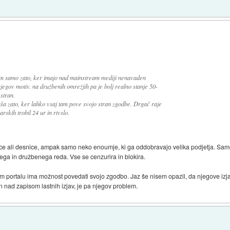
m samo zato, ker imajo nad mainstream mediji nenavaden
njegov motiv. na družbenih omrežjih pa je bolj realno stanje 50-
stran.
nša zato, ker lahko vsaj tam pove svojo stran zgodbe. Drgač raje
arskih trobil 24 ur in rtvslo.
ce ali desnice, ampak samo neko enoumje, ki ga oddobravajo velika podjetja. Samo p
čnega in družbenega reda. Vse se cenzurira in blokira.
m portalu ima možnost povedati svojo zgodbo. Jaz še nisem opazil, da njegove izjav
n nad zapisom lastnih izjav, je pa njegov problem.