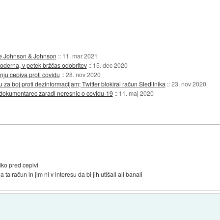
 je Johnson & Johnson
::
11. mar 2021
oderna, v petek bržčas odobritev
::
15. dec 2020
ju cepiva proti covidu
::
28. nov 2020
za boj proti dezinformacijam; Twitter blokiral račun Sledilnika
::
23. nov 2020
 dokumentarec zaradi neresnic o covidu-19
::
11. maj 2020
iko pred cepivi
ta račun in jim ni v interesu da bi jih utišali ali banali