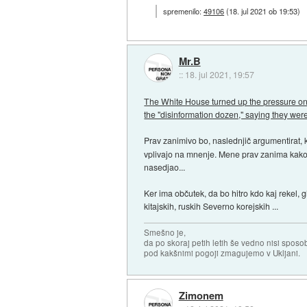
spremenilo:
49106
(
18. jul 2021 ob 19:53
)
Mr.B
::
18. jul 2021, 19:57
The White House turned up the pressure on 
the "disinformation dozen," saying they wer
Prav zanimivo bo, naslednjič argumentirat, k
vplivajo na mnenje. Mene prav zanima kako bo
nasedjao...
Ker ima občutek, da bo hitro kdo kaj rekel, g
kitajskih, ruskih Severno korejskih ...
Smešno je,
da po skoraj petih letih še vedno nisi sposo
pod kakšnimi pogoji zmagujemo v Ukljani.
Zimonem