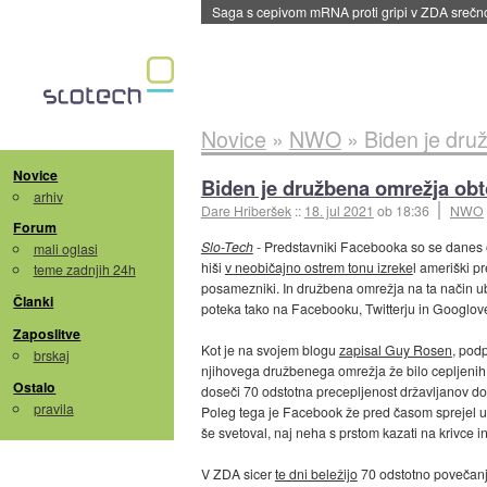
BMW v vozilih začel predvajati reklame
::
dane
Novice
»
NWO
»
Biden je druž
Novice
Biden je družbena omrežja obtož
arhiv
Dare Hriberšek
::
18. jul 2021
ob 18:36
NWO
Forum
Slo-Tech
-
Predstavniki Facebooka so se danes od
mali oglasi
hiši
v neobičajno ostrem tonu izreke
l ameriški p
teme zadnjih 24h
posamezniki. In družbena omrežja na ta način ubi
Članki
poteka tako na Facebooku, Twitterju in Googlo
Zaposlitve
Kot je na svojem blogu
zapisal Guy Rosen
, pod
brskaj
njihovega družbenega omrežja že bilo cepljenih ali
Ostalo
doseči 70 odstotna precepljenost državljanov do 4
pravila
Poleg tega je Facebook že pred časom sprejel uk
še svetoval, naj neha s prstom kazati na krivce in 
V ZDA sicer
te dni beležijo
70 odstotno povečanje