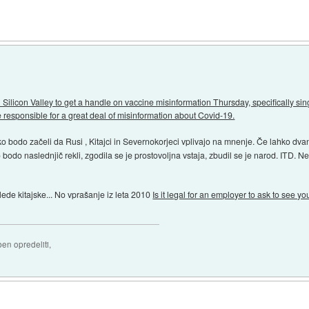
Silicon Valley to get a handle on vaccine misinformation Thursday, specifically s
e responsible for a great deal of misinformation about Covid-19.
o bodo začeli da Rusi , Kitajci in Severnokorjeci vplivajo na mnenje. Če lahko dvan
do naslednjič rekli, zgodila se je prostovoljna vstaja, zbudil se je narod. ITD. Ne v
lede kitajske... No vprašanje iz leta 2010
Is it legal for an employer to ask to see 
ben opredeliti,