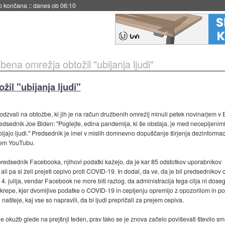
s ob 06:09
bena omrežja obtožil "ubijanja ljudi"
il "ubijanja ljudi"
zvali na obtožbe, ki jih je na račun družbenih omrežij minuli petek novinarjem v B
redsednik Joe Biden: "Poglejte, edina pandemija, ki še obstaja, je med necepljenim
jajo ljudi." Predsednik je imel v mislih domnevno dopuščanje širjenja dezinformaci
vem YouTubu.
predsednik Facebooka, njihovi podatki kažejo, da je kar 85 odstotkov uporabnikov
 pa si želi prejeti cepivo proti COVID-19. In dodal, da ve, da je bil predsednikov ci
. julija, vendar Facebook ne more biti razlog, da administracija tega cilja ni doseg
repe, kjer dvomljive podatke o COVID-19 in cepljenju opremijo z opozorilom in po
našteje, kaj vse so napravili, da bi ljudi prepričali za prejem cepiva.
 okužb glede na prejšnji teden, prav tako se je znova začelo poviševati število s