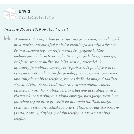
d4vid
::
25. avg 2019, 10:45
dronyx
je
25. avg 2019 ob 10:34
izjavil
:
@Samael: Saj jaz ti dam prav. Sprašujem se samo, če se da enak
nivo storitev zagotavljati v okviru mobilnega omrežja oziroma
če ima zasnova tega omrežja morda že vgrajene kakšne
mehanizme, da bi se to doseglo. Nisem pa zasledil informacije,
če kje na svetu te službe (policija, gasilci, reševalci...)
uporabljajo mobilno omrežje za te potrebe. Je pa dejstvo in to
opažam v praksi, da te službe že sedaj pri svojem delu masovno
uporabljajo mobilne telefone, ker se izkaže, da imajo ti radijski
sistemi (Tetra, Zare...) tudi slabosti oziroma nimajo enakih
funkcionalnosti kot mobilni telefoni. Recimo uporabljajo jih za
klasične klice v mobilna in fiksna omrežja, navigacijo, včasih je
potrebno kaj na hitro preveriti na internetu itd. Tako nosijo
ponavadi s seboj tri radijske naprave. Službeno radijsko postajo
(Tetra, ZAre...), službeni mobilni telefon in privatni mobilni
telefon.