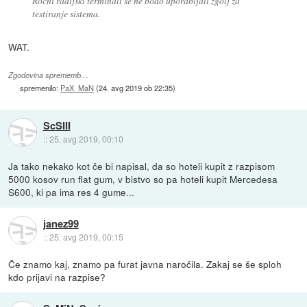
Ročni radijski terminali se ne bodo uporabljali zgolj za
testiranje sistema.
WAT.
Zgodovina sprememb…
spremenilo:
PaX_MaN
(
24. avg 2019 ob 22:35
)
ScSIII
::
25. avg 2019, 00:10
Ja tako nekako kot če bi napisal, da so hoteli kupit z razpisom
5000 kosov run flat gum, v bistvo so pa hoteli kupit Mercedesa
S600, ki pa ima res 4 gume...
janez99
::
25. avg 2019, 00:15
Če znamo kaj, znamo pa furat javna naročila. Zakaj se še sploh
kdo prijavi na razpise?