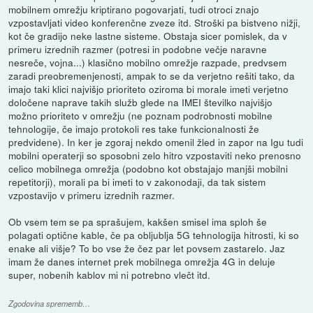
mobilnem omrežju kriptirano pogovarjati, tudi otroci znajo
vzpostavljati video konferenčne zveze itd. Stroški pa bistveno nižji,
kot če gradijo neke lastne sisteme. Obstaja sicer pomislek, da v
primeru izrednih razmer (potresi in podobne večje naravne
nesreče, vojna...) klasično mobilno omrežje razpade, predvsem
zaradi preobremenjenosti, ampak to se da verjetno rešiti tako, da
imajo taki klici najvišjo prioriteto oziroma bi morale imeti verjetno
določene naprave takih služb glede na IMEI številko najvišjo
možno prioriteto v omrežju (ne poznam podrobnosti mobilne
tehnologije, če imajo protokoli res take funkcionalnosti že
predvidene). In ker je zgoraj nekdo omenil žled in zapor na Igu tudi
mobilni operaterji so sposobni zelo hitro vzpostaviti neko prenosno
celico mobilnega omrežja (podobno kot obstajajo manjši mobilni
repetitorji), morali pa bi imeti to v zakonodaji, da tak sistem
vzpostavijo v primeru izrednih razmer.
Ob vsem tem se pa sprašujem, kakšen smisel ima sploh še
polagati optične kable, če pa obljublja 5G tehnologija hitrosti, ki so
enake ali višje? To bo vse že čez par let povsem zastarelo. Jaz
imam že danes internet prek mobilnega omrežja 4G in deluje
super, nobenih kablov mi ni potrebno vlečt itd.
Zgodovina sprememb…