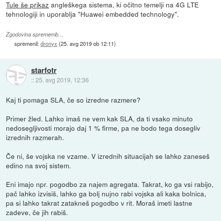
Tule še prikaz
angleškega sistema, ki očitno temelji na 4G LTE
tehnologiji in uporablja "Huawei embedded technology".
Zgodovina sprememb…
spremenil:
dronyx
(
25. avg 2019 ob 12:11
)
starfotr
::
25. avg 2019, 12:36
Kaj ti pomaga SLA, če so izredne razmere?
Primer žled. Lahko imaš ne vem kak SLA, da ti vsako minuto
nedosegljivosti morajo daj 1 % firme, pa ne bodo tega dosegliv
izrednih razmerah.
Če ni, še vojska ne vzame. V izrednih situacijah se lahko zaneseš
edino na svoj sistem.
Eni imajo npr. pogodbo za najem agregata. Takrat, ko ga vsi rabijo,
pač lahko izvisiš, lahko ga bolj nujno rabi vojska ali kaka bolnica,
pa si lahko takrat zatakneš pogodbo v rit. Moraš imeti lastne
zadeve, če jih rabiš.