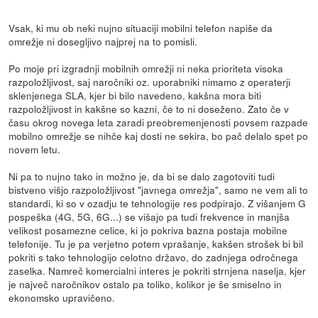
Vsak, ki mu ob neki nujno situaciji mobilni telefon napiše da
omrežje ni dosegljivo najprej na to pomisli.
Po moje pri izgradnji mobilnih omrežji ni neka prioriteta visoka
razpoložljivost, saj naročniki oz. uporabniki nimamo z operaterji
sklenjenega SLA, kjer bi bilo navedeno, kakšna mora biti
razpoložljivost in kakšne so kazni, če to ni doseženo. Zato če v
času okrog novega leta zaradi preobremenjenosti povsem razpade
mobilno omrežje se nihče kaj dosti ne sekira, bo pač delalo spet po
novem letu.
Ni pa to nujno tako in možno je, da bi se dalo zagotoviti tudi
bistveno višjo razpoložljivost "javnega omrežja", samo ne vem ali to
standardi, ki so v ozadju te tehnologije res podpirajo. Z višanjem G
pospeška (4G, 5G, 6G...) se višajo pa tudi frekvence in manjša
velikost posamezne celice, ki jo pokriva bazna postaja mobilne
telefonije. Tu je pa verjetno potem vprašanje, kakšen strošek bi bil
pokriti s tako tehnologijo celotno državo, do zadnjega odročnega
zaselka. Namreč komercialni interes je pokriti strnjena naselja, kjer
je največ naročnikov ostalo pa toliko, kolikor je še smiselno in
ekonomsko upravičeno.