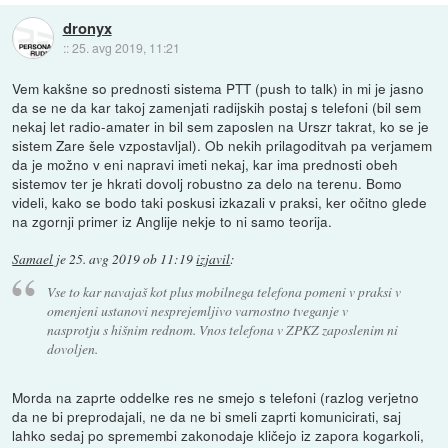
dronyx
::
25. avg 2019, 11:21
Vem kakšne so prednosti sistema PTT (push to talk) in mi je jasno
da se ne da kar takoj zamenjati radijskih postaj s telefoni (bil sem
nekaj let radio-amater in bil sem zaposlen na Urszr takrat, ko se je
sistem Zare šele vzpostavljal). Ob nekih prilagoditvah pa verjamem
da je možno v eni napravi imeti nekaj, kar ima prednosti obeh
sistemov ter je hkrati dovolj robustno za delo na terenu. Bomo
videli, kako se bodo taki poskusi izkazali v praksi, ker očitno glede
na zgornji primer iz Anglije nekje to ni samo teorija.
Samael
je
25. avg 2019 ob 11:19
izjavil
:
Vse to kar navajaš kot plus mobilnega telefona pomeni v praksi v
omenjeni ustanovi nesprejemljivo varnostno tveganje v
nasprotju s hišnim rednom. Vnos telefona v ZPKZ zaposlenim ni
dovoljen.
Morda na zaprte oddelke res ne smejo s telefoni (razlog verjetno
da ne bi preprodajali, ne da ne bi smeli zaprti komunicirati, saj
lahko sedaj po spremembi zakonodaje kličejo iz zapora kogarkoli,