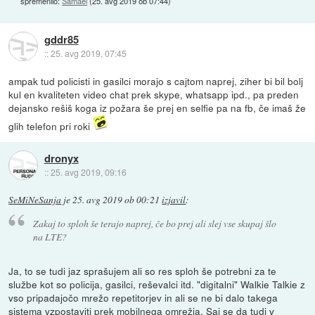
spremenilo:
Samael
(
25. avg 2019 ob 07:44
)
gddr85
::
25. avg 2019, 07:45
ampak tud policisti in gasilci morajo s cajtom naprej, ziher bi bil bolj
kul en kvaliteten video chat prek skype, whatsapp ipd., pa preden
dejansko rešiš koga iz požara še prej en selfie pa na fb, če imaš že
glih telefon pri roki
dronyx
::
25. avg 2019, 09:16
SeMiNeSanja
je
25. avg 2019 ob 00:21
izjavil
:
Zakaj to sploh še terajo naprej, če bo prej ali slej vse skupaj šlo
na LTE?
Ja, to se tudi jaz sprašujem ali so res sploh še potrebni za te
službe kot so policija, gasilci, reševalci itd. "digitalni" Walkie Talkie z
vso pripadajočo mrežo repetitorjev in ali se ne bi dalo takega
sistema vzpostaviti prek mobilnega omrežja. Saj se da tudi v