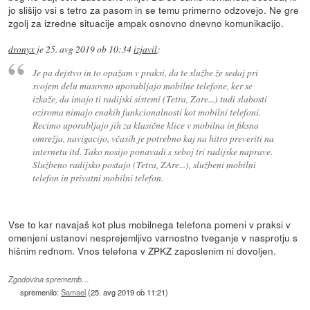
jo slišijo vsi s tetro za pasom in se temu primerno odzovejo. Ne gre
zgolj za izredne situacije ampak osnovno dnevno komunikacijo.
dronyx
je
25. avg 2019 ob 10:34
izjavil
:
Je pa dejstvo in to opažam v praksi, da te službe že sedaj pri
svojem delu masovno uporabljajo mobilne telefone, ker se
izkaže, da imajo ti radijski sistemi (Tetra, Zare...) tudi slabosti
oziroma nimajo enakih funkcionalnosti kot mobilni telefoni.
Recimo uporabljajo jih za klasične klice v mobilna in fiksna
omrežja, navigacijo, včasih je potrebno kaj na hitro preveriti na
internetu itd. Tako nosijo ponavadi s seboj tri radijske naprave.
Službeno radijsko postajo (Tetra, ZAre...), službeni mobilni
telefon in privatni mobilni telefon.
Vse to kar navajaš kot plus mobilnega telefona pomeni v praksi v
omenjeni ustanovi nesprejemljivo varnostno tveganje v nasprotju s
hišnim rednom. Vnos telefona v ZPKZ zaposlenim ni dovoljen.
Zgodovina sprememb…
spremenilo:
Samael
(
25. avg 2019 ob 11:21
)