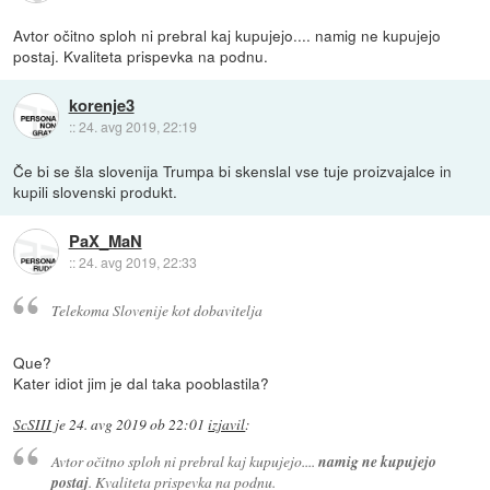
Avtor očitno sploh ni prebral kaj kupujejo.... namig ne kupujejo
postaj. Kvaliteta prispevka na podnu.
korenje3
::
24. avg 2019, 22:19
Če bi se šla slovenija Trumpa bi skenslal vse tuje proizvajalce in
kupili slovenski produkt.
PaX_MaN
::
24. avg 2019, 22:33
Telekoma Slovenije kot dobavitelja
Que?
Kater idiot jim je dal taka pooblastila?
ScSIII
je
24. avg 2019 ob 22:01
izjavil
:
Avtor očitno sploh ni prebral kaj kupujejo....
namig ne kupujejo
postaj
. Kvaliteta prispevka na podnu.