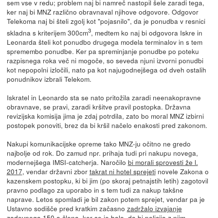
sem vse v redu; problem naj bi namreč nastopil šele zaradi tega,
ker naj bi MNZ različno obravnaval njihove odgovore. Odgovor
Telekoma naj bi šteli zgolj kot "pojasnilo", da je ponudba v resnici
3
skladna s kriterijem 300cm
, medtem ko naj bi odgovora Iskre in
Leonarda šteli kot ponudbo drugega modela terminalov in s tem
spremembo ponudbe. Ker pa spreminjanje ponudbe po poteku
razpisnega roka več ni mogoče, so seveda njuni izvorni ponudbi
kot nepopolni izločili, nato pa kot najugodnejšega od dveh ostalih
ponudnikov izbrali Telekom.
Iskratel in Leonardo sta se nato pritožila zaradi neenakopravne
obravnave, se pravi, zaradi kršitve pravil postopka. Državna
revizijska komisija jima je zdaj potrdila, zato bo moral MNZ izbirni
postopek ponoviti, brez da bi kršil načelo enakosti pred zakonom.
Nakupi komunikacijske opreme tako MNZ-ju očitno ne gredo
najbolje od rok. Do zamud npr. prihaja tudi pri nakupu novega,
modernejšega IMSI-catcherja. Naročilo
bi morali sprovesti že l.
2017
, vendar državni zbor
takrat ni hotel sprejeti
novele Zakona o
kazenskem postopku, ki bi jim (po skoraj petnajstih letih) zagotovil
pravno podlago za uporabo in s tem tudi za nakup takšne
naprave. Letos spomladi je bil zakon potem sprejet, vendar pa je
Ustavno sodišče pred kratkim začasno
zadržalo izvajanje
zadevnega 150.a člena
, ker se je balo, da bi policija z njim