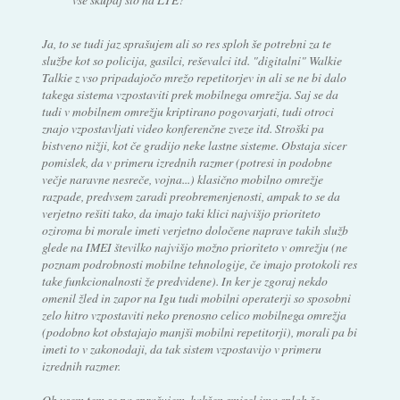
Ja, to se tudi jaz sprašujem ali so res sploh še potrebni za te
službe kot so policija, gasilci, reševalci itd. "digitalni" Walkie
Talkie z vso pripadajočo mrežo repetitorjev in ali se ne bi dalo
takega sistema vzpostaviti prek mobilnega omrežja. Saj se da
tudi v mobilnem omrežju kriptirano pogovarjati, tudi otroci
znajo vzpostavljati video konferenčne zveze itd. Stroški pa
bistveno nižji, kot če gradijo neke lastne sisteme. Obstaja sicer
pomislek, da v primeru izrednih razmer (potresi in podobne
večje naravne nesreče, vojna...) klasično mobilno omrežje
razpade, predvsem zaradi preobremenjenosti, ampak to se da
verjetno rešiti tako, da imajo taki klici najvišjo prioriteto
oziroma bi morale imeti verjetno določene naprave takih služb
glede na IMEI številko najvišjo možno prioriteto v omrežju (ne
poznam podrobnosti mobilne tehnologije, če imajo protokoli res
take funkcionalnosti že predvidene). In ker je zgoraj nekdo
omenil žled in zapor na Igu tudi mobilni operaterji so sposobni
zelo hitro vzpostaviti neko prenosno celico mobilnega omrežja
(podobno kot obstajajo manjši mobilni repetitorji), morali pa bi
imeti to v zakonodaji, da tak sistem vzpostavijo v primeru
izrednih razmer.
Ob vsem tem se pa sprašujem, kakšen smisel ima sploh še