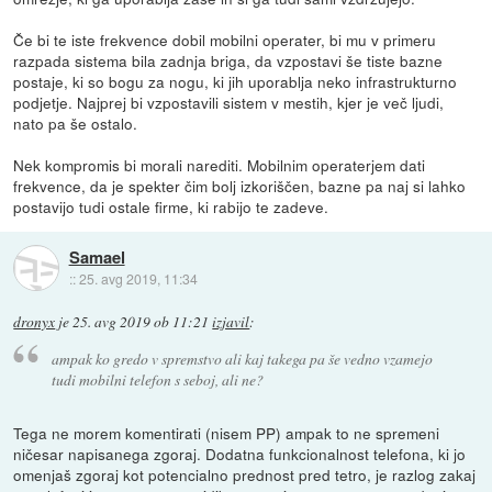
Če bi te iste frekvence dobil mobilni operater, bi mu v primeru
razpada sistema bila zadnja briga, da vzpostavi še tiste bazne
postaje, ki so bogu za nogu, ki jih uporablja neko infrastrukturno
podjetje. Najprej bi vzpostavili sistem v mestih, kjer je več ljudi,
nato pa še ostalo.
Nek kompromis bi morali narediti. Mobilnim operaterjem dati
frekvence, da je spekter čim bolj izkoriščen, bazne pa naj si lahko
postavijo tudi ostale firme, ki rabijo te zadeve.
Samael
::
25. avg 2019, 11:34
dronyx
je
25. avg 2019 ob 11:21
izjavil
:
ampak ko gredo v spremstvo ali kaj takega pa še vedno vzamejo
tudi mobilni telefon s seboj, ali ne?
Tega ne morem komentirati (nisem PP) ampak to ne spremeni
ničesar napisanega zgoraj. Dodatna funkcionalnost telefona, ki jo
omenjaš zgoraj kot potencialno prednost pred tetro, je razlog zakaj