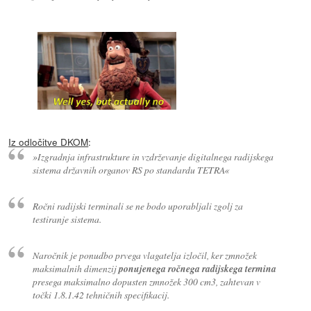
Iz odločitve DKOM
:
»Izgradnja infrastrukture in vzdrževanje digitalnega radijskega
sistema državnih organov RS po standardu TETRA«
Ročni radijski terminali se ne bodo uporabljali zgolj za
testiranje sistema.
Naročnik je ponudbo prvega vlagatelja izločil, ker zmnožek
maksimalnih dimenzij
ponujenega ročnega radijskega termina
presega maksimalno dopusten zmnožek 300 cm3, zahtevan v
točki 1.8.1.42 tehničnih specifikacij.