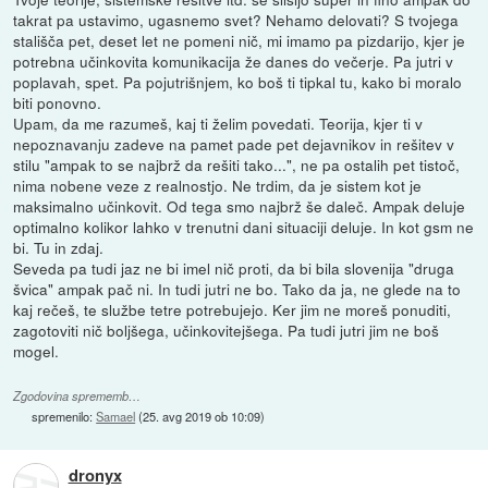
takrat pa ustavimo, ugasnemo svet? Nehamo delovati? S tvojega
stališča pet, deset let ne pomeni nič, mi imamo pa pizdarijo, kjer je
potrebna učinkovita komunikacija že danes do večerje. Pa jutri v
poplavah, spet. Pa pojutrišnjem, ko boš ti tipkal tu, kako bi moralo
biti ponovno.
Upam, da me razumeš, kaj ti želim povedati. Teorija, kjer ti v
nepoznavanju zadeve na pamet pade pet dejavnikov in rešitev v
stilu "ampak to se najbrž da rešiti tako...", ne pa ostalih pet tistoč,
nima nobene veze z realnostjo. Ne trdim, da je sistem kot je
maksimalno učinkovit. Od tega smo najbrž še daleč. Ampak deluje
optimalno kolikor lahko v trenutni dani situaciji deluje. In kot gsm ne
bi. Tu in zdaj.
Seveda pa tudi jaz ne bi imel nič proti, da bi bila slovenija "druga
švica" ampak pač ni. In tudi jutri ne bo. Tako da ja, ne glede na to
kaj rečeš, te službe tetre potrebujejo. Ker jim ne moreš ponuditi,
zagotoviti nič boljšega, učinkovitejšega. Pa tudi jutri jim ne boš
mogel.
Zgodovina sprememb…
spremenilo:
Samael
(
25. avg 2019 ob 10:09
)
dronyx