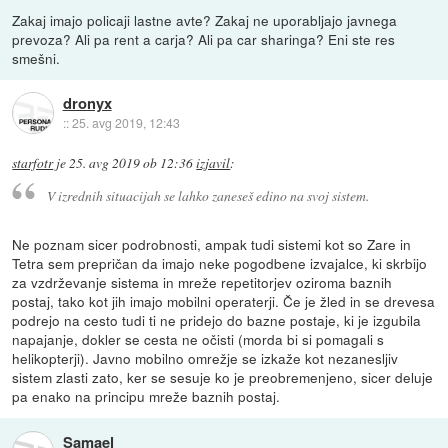
Zakaj imajo policaji lastne avte? Zakaj ne uporabljajo javnega
prevoza? Ali pa rent a carja? Ali pa car sharinga? Eni ste res
smešni.
dronyx
::
25. avg 2019, 12:43
starfotr
je
25. avg 2019 ob 12:36
izjavil
:
V izrednih situacijah se lahko zaneseš edino na svoj sistem.
Ne poznam sicer podrobnosti, ampak tudi sistemi kot so Zare in
Tetra sem prepričan da imajo neke pogodbene izvajalce, ki skrbijo
za vzdrževanje sistema in mreže repetitorjev oziroma baznih
postaj, tako kot jih imajo mobilni operaterji. Če je žled in se drevesa
podrejo na cesto tudi ti ne pridejo do bazne postaje, ki je izgubila
napajanje, dokler se cesta ne očisti (morda bi si pomagali s
helikopterji). Javno mobilno omrežje se izkaže kot nezanesljiv
sistem zlasti zato, ker se sesuje ko je preobremenjeno, sicer deluje
pa enako na principu mreže baznih postaj.
Samael