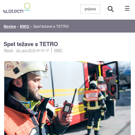
☰
Novice
»
NWO
»
Spet težave s TETRO
Spet težave s TETRO
Mandi
::
24. avg 2019
ob 20:12
NWO