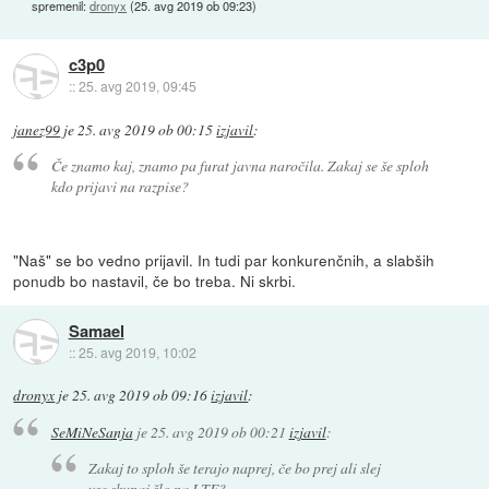
spremenil:
dronyx
(
25. avg 2019 ob 09:23
)
c3p0
::
25. avg 2019, 09:45
janez99
je
25. avg 2019 ob 00:15
izjavil
:
Če znamo kaj, znamo pa furat javna naročila. Zakaj se še sploh
kdo prijavi na razpise?
"Naš" se bo vedno prijavil. In tudi par konkurenčnih, a slabših
ponudb bo nastavil, če bo treba. Ni skrbi.
Samael
::
25. avg 2019, 10:02
dronyx
je
25. avg 2019 ob 09:16
izjavil
:
SeMiNeSanja
je
25. avg 2019 ob 00:21
izjavil
:
Zakaj to sploh še terajo naprej, če bo prej ali slej
vse skupaj šlo na LTE?