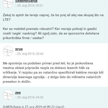
SeMiNeSanja
::
25. avg 2019, 00:21
Zakaj to sploh še terajo naprej, če bo prej ali slej vse skupaj šlo na
LTE?
Ker so mobiteli premalo robustni? Ker morajo policaji in gasilci
nositi 'cegle' naokrog? Ali zgolj zato, da se sponzorira določene
prikoritniške firme / osebe?
srus
::
25. avg 2019, 02:44
Me spominja na podoben primer pred leti, ko je jankovičeva
mestna oblast pripravila razpis za dobavo lesenih hišk za
vrtičkarje. V razpisu pa so natančno specificirali kakšne morajo biti
dimenzije lesenega ogrodja - z dolgo listo do milimetra natančnih
presekov in dolžin.
zee
::
25. avg 2019, 04:02
SeMiNeSanja
je
25. avg 2019 ob 00:21
izjavil
: