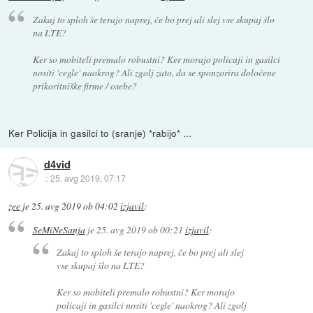
Zakaj to sploh še terajo naprej, če bo prej ali slej vse skupaj šlo
na LTE?
Ker so mobiteli premalo robustni? Ker morajo policaji in gasilci
nositi 'cegle' naokrog? Ali zgolj zato, da se sponzorira določene
prikoritniške firme / osebe?
Ker Policija in gasilci to (sranje) *rabijo* ...
d4vid
::
25. avg 2019, 07:17
zee
je
25. avg 2019 ob 04:02
izjavil
:
SeMiNeSanja
je
25. avg 2019 ob 00:21
izjavil
:
Zakaj to sploh še terajo naprej, če bo prej ali slej
vse skupaj šlo na LTE?
Ker so mobiteli premalo robustni? Ker morajo
policaji in gasilci nositi 'cegle' naokrog? Ali zgolj