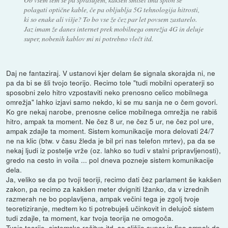
polagati optične kable, če pa obljublja 5G tehnologija hitrosti,
ki so enake ali višje? To bo vse že čez par let povsem zastarelo.
Jaz imam že danes internet prek mobilnega omrežja 4G in deluje
super, nobenih kablov mi ni potrebno vlečt itd.
Daj ne fantaziraj. V ustanovi kjer delam še signala skorajda ni, ne
pa da bi se šli tvojo teorijo. Recimo tole "tudi mobilni operaterji so
sposobni zelo hitro vzpostaviti neko prenosno celico mobilnega
omrežja" lahko izjavi samo nekdo, ki se mu sanja ne o čem govori.
Ko gre nekaj narobe, prenosne celice mobilnega omrežja ne rabiš
hitro, ampak ta moment. Ne čez 8 ur, ne čez 5 ur, ne čez pol ure,
ampak zdajle ta moment. Sistem komunikacije mora delovati 24/7
ne na klic (btw. v času žleda je bil pri nas telefon mrtev), pa da se
nekaj ljudi iz postelje vrže (oz. lahko so tudi v stalni pripravljenosti),
gredo na cesto in voila ... pol dneva pozneje sistem komunikacije
dela.
Ja, veliko se da po tvoji teoriji, recimo dati čez parlament še kakšen
zakon, pa recimo za kakšen meter dvigniti Ižanko, da v izrednih
razmerah ne bo poplavljena, ampak večini tega je zgolj tvoje
teoretiziranje, medtem ko ti potrebuješ učinkovit in delujoč sistem
tudi zdajle, ta moment, kar tvoja teorija ne omogoča.
Tvoje teorije, sistemske rešitve itd. se slišijo super in fino ampak do