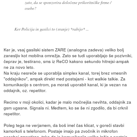
zato, da se sponzorira določene prikoritniške firme /
osebe?
Ker Policija in gasilci to (sranje) *rabijo* ...
Ker je, vsaj gasilski sistem ZARE (analogna zadeva) veliko bolj
zanesljiv kot mobilna omrežja. Zato se tudi uporabljajo še pozivniki,
čeprav je, testirano, sms iz ReCO kaksno sekundo hitrejsi-ampak
ne za novo leto.
Na kraju nesreče se uporablja simplex kanal, torej brez vmesnih
"oddajnikov", ampak direkt med postajami - kot walkie talkie. Za
komunikacijo s centrom, pa moraš uporabit kanal, ki je vezan na
oddajnik, oz. repetitor.
Recimo v moji okolici, kadar je malo močnejša nevihta, oddajnik za
gsm ugasne. Signala ni. Medtem, ko se še ni zgodilo, da bi crknil
repetitor.
Poleg tega ne verjamem, da boš imel čas klicat, v goreči stavbi
kamorkoli s telefonom. Postaje imajo pa zvočnik in mikrofon
posebej zmontiran, tako da je komunikacija veliko lažja s postajo