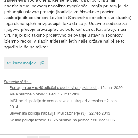
nadzirala tudi povsem nedolžne mimoidoče. Ironija pri tem je, da
pobudnik ustavne presoje (koalicija za človekove pravice
zaskrbljenih poslancev Levice in Slovenske demokratske stranke)
tega člena sploh ni izpodbijal, tako da se je Ustavno sodišče za
njegovo presojo pravzaprav odločilo kar samo. Kot pravijo naši
viri, naj bi bilo takšno proaktivno delovanje ustavnih sodnikov
izjemno redko; v slabih tridesetih letih naše države naj bi se to
zgodilo le še nekajkrat.
52 komentarjev
Preberite si še…
Pentagon bo vnovič odločal o dodelitvi projekta Jedi
::
15. mar 2020
Meje hrambe bioloških sledi
::
7. mar 2016
IMSI lovilci: policija še vedno zavaja in skopari z resnico
::
2. sep
2014
Slovenska policija nabavlja IMSI catcherje (3)
::
22. feb 2013
Ko ima policija težave, SOVA priskoči na pomoč
::
30. dec 2005