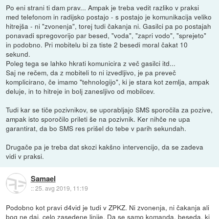
Po eni strani ti dam prav... Ampak je treba vedit razliko v praksi
med telefonom in radijsko postajo - s postajo je komunikacija veliko
hitrejša - ni "zvonenja", torej tudi čakanja ni. Gasilci pa po postajah
ponavadi spregovorijo par besed, "voda", "zapri vodo", "sprejeto"
in podobno. Pri mobitelu bi za tiste 2 besedi moral čakat 10
sekund.
Poleg tega se lahko hkrati komunicira z več gasilci itd...
Saj ne rečem, da z mobiteli to ni izvedljivo, je pa preveč
komplicirano, če imamo "tehnologijo", ki je stara kot zemlja, ampak
deluje, in to hitreje in bolj zanesljivo od mobilcev.
Tudi kar se tiče pozivnikov, se uporabljajo SMS sporočila za pozive,
ampak isto sporočilo prileti še na pozivnik. Ker nihče ne upa
garantirat, da bo SMS res prišel do tebe v parih sekundah.
Drugače pa je treba dat skozi kakšno intervencijo, da se zadeva
vidi v praksi.
Samael
::
25. avg 2019, 11:19
Podobno kot pravi d4vid je tudi v ZPKZ. Ni zvonenja, ni čakanja ali
bog ne daj, celo zasedene linije. Da se samo komanda, beseda, ki