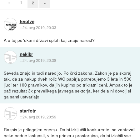
«
1
2
»
Evolve
::
24. avg 2019, 20:33
A u tej po*ukani državi sploh kaj znajo narest?
nekikr
::
24. avg 2019, 20:38
Seveda znajo in tudi naredijo. Po črki zakona. Zakon je pa skoraj
tak, da za nakup dveh rolic WC papirja potrebujemo 3 leta in 500
ljudi ter 100 pravnikov, da jih kupimo po trikratni ceni. Ampak to je
pač rezultat 3x prevelikega javnega sektorja, ker dela ni dovolj si
ga sami ustvarjajo.
starfotr
::
24. avg 2019, 20:59
Razpis je prilagojen enemu. Da bi izključili konkurente, so zahtevali
neke bedne lastnosti, v tem primeru prostornino, da bi izločili vse