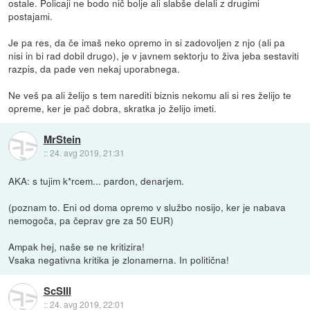
ostale. Policaji ne bodo nič bolje ali slabše delali z drugimi
postajami.
Je pa res, da če imaš neko opremo in si zadovoljen z njo (ali pa
nisi in bi rad dobil drugo), je v javnem sektorju to živa jeba sestaviti
razpis, da pade ven nekaj uporabnega.
Ne veš pa ali želijo s tem narediti biznis nekomu ali si res želijo te
opreme, ker je pač dobra, skratka jo želijo imeti.
MrStein
::
24. avg 2019, 21:31
AKA: s tujim k*rcem... pardon, denarjem.
(poznam to. Eni od doma opremo v službo nosijo, ker je nabava
nemogoča, pa čeprav gre za 50 EUR)
Ampak hej, naše se ne kritizira!
Vsaka negativna kritika je zlonamerna. In politična!
ScSIII
::
24. avg 2019, 22:01