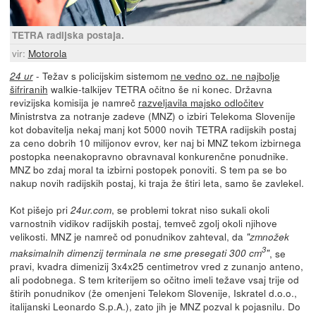
TETRA radijska postaja.
vir:
Motorola
- Težav s policijskim sistemom
ne vedno oz. ne najbolje
24 ur
šifriranih
walkie-talkijev TETRA očitno še ni konec. Državna
revizijska komisija je namreč
razveljavila majsko odločitev
Ministrstva za notranje zadeve (MNZ) o izbiri Telekoma Slovenije
kot dobavitelja nekaj manj kot 5000 novih TETRA radijskih postaj
za ceno dobrih 10 milijonov evrov, ker naj bi MNZ tekom izbirnega
postopka neenakopravno obravnaval konkurenčne ponudnike.
MNZ bo zdaj moral ta izbirni postopek ponoviti. S tem pa se bo
nakup novih radijskih postaj, ki traja že štiri leta, samo še zavlekel.
Kot pišejo pri
, se problemi tokrat niso sukali okoli
24ur.com
varnostnih vidikov radijskih postaj, temveč zgolj okoli njihove
velikosti. MNZ je namreč od ponudnikov zahteval, da
"zmnožek
3
, se
maksimalnih dimenzij terminala ne sme presegati 300 cm
"
pravi, kvadra dimenizij 3x4x25 centimetrov vred z zunanjo anteno,
ali podobnega. S tem kriterijem so očitno imeli težave vsaj trije od
štirih ponudnikov (že omenjeni Telekom Slovenije, Iskratel d.o.o.,
italijanski Leonardo S.p.A.), zato jih je MNZ pozval k pojasnilu. Do