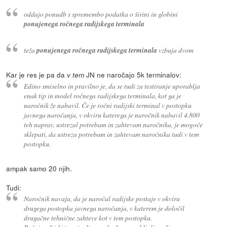
oddajo ponudb s spremembo podatka o širini in globini
ponujenega ročnega radijskega terminala
teža
ponujenega ročnega radijskega terminala
vzbuja dvom
Kar je res je pa da
JN ne naročajo 5k terminalov:
v tem
Edino smiselno in pravilno je, da se tudi za testiranje uporablja
enak tip in model ročnega radijskega terminala, kot ga je
naročnik že nabavil. Če je ročni radijski terminal v postopku
javnega naročanja, v okviru katerega je naročnik nabavil 4.800
teh naprav, ustrezal potrebam in zahtevam naročnika, je mogoče
sklepati, da ustreza potrebam in zahtevam naročnika tudi v tem
postopku.
ampak samo 20 njih.
Tudi:
Naročnik navaja, da je naročal radijske postaje v okviru
drugega postopka javnega naročanja, v katerem je določil
drugačne tehnične zahteve kot v tem postopku.