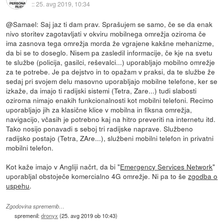
::
25. avg 2019, 10:34
@Samael: Saj jaz ti dam prav. Sprašujem se samo, če se da enak
nivo storitev zagotavljati v okviru mobilnega omrežja oziroma če
ima zasnova tega omrežja morda že vgrajene kakšne mehanizme,
da bi se to doseglo. Nisem pa zasledil informacije, če kje na svetu
te službe (policija, gasilci, reševalci...) uporabljajo mobilno omrežje
za te potrebe. Je pa dejstvo in to opažam v praksi, da te službe že
sedaj pri svojem delu masovno uporabljajo mobilne telefone, ker se
izkaže, da imajo ti radijski sistemi (Tetra, Zare...) tudi slabosti
oziroma nimajo enakih funkcionalnosti kot mobilni telefoni. Recimo
uporabljajo jih za klasične klice v mobilna in fiksna omrežja,
navigacijo, včasih je potrebno kaj na hitro preveriti na internetu itd.
Tako nosijo ponavadi s seboj tri radijske naprave. Službeno
radijsko postajo (Tetra, ZAre...), službeni mobilni telefon in privatni
mobilni telefon.
Kot kaže imajo v Angliji načrt, da bi "
Emergency Services Network
"
uporabljal obstoječe komercialno 4G omrežje. Ni pa to še
zgodba o
uspehu
.
Zgodovina sprememb…
spremenil:
dronyx
(
25. avg 2019 ob 10:43
)