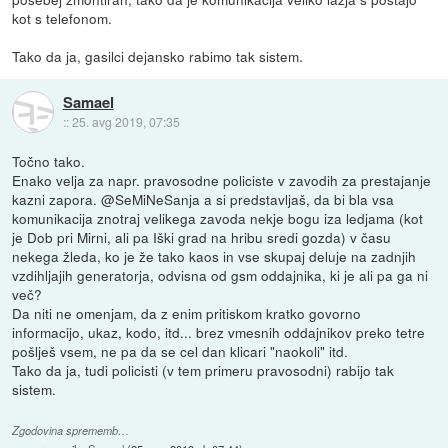
kot s telefonom.
Tako da ja, gasilci dejansko rabimo tak sistem.
Samael
::
25. avg 2019, 07:35
Točno tako.
Enako velja za napr. pravosodne policiste v zavodih za prestajanje
kazni zapora. @SeMiNeSanja a si predstavljaš, da bi bla vsa
komunikacija znotraj velikega zavoda nekje bogu iza ledjama (kot
je Dob pri Mirni, ali pa Iški grad na hribu sredi gozda) v času
nekega žleda, ko je že tako kaos in vse skupaj deluje na zadnjih
vzdihljajih generatorja, odvisna od gsm oddajnika, ki je ali pa ga ni
več?
Da niti ne omenjam, da z enim pritiskom kratko govorno
informacijo, ukaz, kodo, itd... brez vmesnih oddajnikov preko tetre
pošlješ vsem, ne pa da se cel dan klicari "naokoli" itd.
Tako da ja, tudi policisti (v tem primeru pravosodni) rabijo tak
sistem.
Zgodovina sprememb…