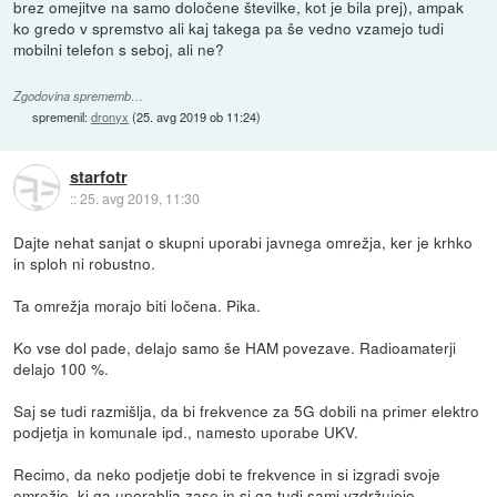
brez omejitve na samo določene številke, kot je bila prej), ampak
ko gredo v spremstvo ali kaj takega pa še vedno vzamejo tudi
mobilni telefon s seboj, ali ne?
Zgodovina sprememb…
spremenil:
dronyx
(
25. avg 2019 ob 11:24
)
starfotr
::
25. avg 2019, 11:30
Dajte nehat sanjat o skupni uporabi javnega omrežja, ker je krhko
in sploh ni robustno.
Ta omrežja morajo biti ločena. Pika.
Ko vse dol pade, delajo samo še HAM povezave. Radioamaterji
delajo 100 %.
Saj se tudi razmišlja, da bi frekvence za 5G dobili na primer elektro
podjetja in komunale ipd., namesto uporabe UKV.
Recimo, da neko podjetje dobi te frekvence in si izgradi svoje
omrežje, ki ga uporablja zase in si ga tudi sami vzdržujejo.