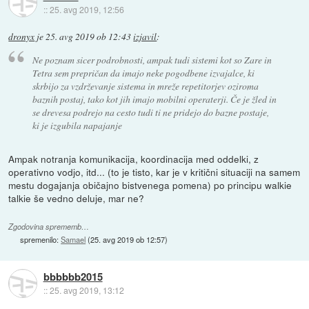
::
25. avg 2019, 12:56
dronyx
je
25. avg 2019 ob 12:43
izjavil
:
Ne poznam sicer podrobnosti, ampak tudi sistemi kot so Zare in
Tetra sem prepričan da imajo neke pogodbene izvajalce, ki
skrbijo za vzdrževanje sistema in mreže repetitorjev oziroma
baznih postaj, tako kot jih imajo mobilni operaterji. Če je žled in
se drevesa podrejo na cesto tudi ti ne pridejo do bazne postaje,
ki je izgubila napajanje
Ampak notranja komunikacija, koordinacija med oddelki, z
operativno vodjo, itd... (to je tisto, kar je v kritični situaciji na samem
mestu dogajanja običajno bistvenega pomena) po principu walkie
talkie še vedno deluje, mar ne?
Zgodovina sprememb…
spremenilo:
Samael
(
25. avg 2019 ob 12:57
)
bbbbbb2015
::
25. avg 2019, 13:12