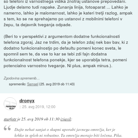
so telefoni iz varnostnega vidika znotraj ustanove prepovedani.
Ljudje delamo tudi napake. Zunanja linija, fotoaparat ... Lahko je
namerno, lahko je malomarnost, lahko je kateri tretji razlog, ampak
s tem, ko se ne sprehajamo po ustanovi z mobilnimi telefoni v
žepu, ta dejavnik tveganja odpade.
(Beri to v perspektivi z argumentom dodatne funkcionalnosti
telefona zgoraj. Jaz ne trdim, da je telefon zdaj nek bav bav, ki z
dodatno funkcionalnostjo po defaultu pomeni konec sveta, le
spomnil sem te, da vse to kar se tebi zdi fajn dodatna
funkcionalnost telefona ponekje, kjer se uporablja tetra, pomeni
potencialno varnostno tveganje. Ni plus, ampak minus.).
Zgodovina sprememb…
spremenilo:
Samael
(
25. avg 2019 ob 11:43
)
dronyx
::
25. avg 2019, 12:00
starfotr
je
25. avg 2019 ob 11:30
izjavil
:
Dajte nehat sanjat o skupni uporabi javnega omrežja, ker je
krhko in sploh ni robustno. Ta omrežja morajo biti ločena. Pika.