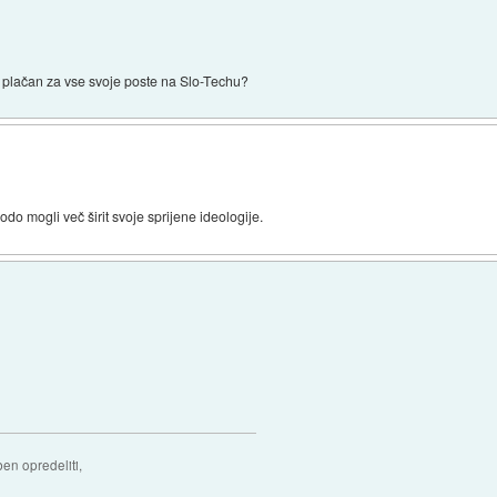
 plačan za vse svoje poste na Slo-Techu?
do mogli več širit svoje sprijene ideologije.
ben opredeliti,