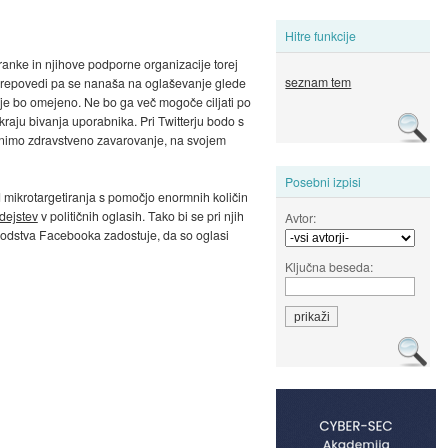
Hitre funkcije
tranke in njihove podporne organizacije torej
seznam tem
prepovedi pa se nanaša na oglaševanje glede
nje bo omejeno. Ne bo ga več mogoče ciljati po
kraju bivanja uporabnika. Pri Twitterju bodo s
 denimo zdravstveno zavarovanje, na svojem
Posebni izpisi
d mikrotargetiranja s pomočjo enormnih količin
dejstev
v političnih oglasih. Tako bi se pri njih
Avtor:
 vodstva Facebooka zadostuje, da so oglasi
Ključna beseda: