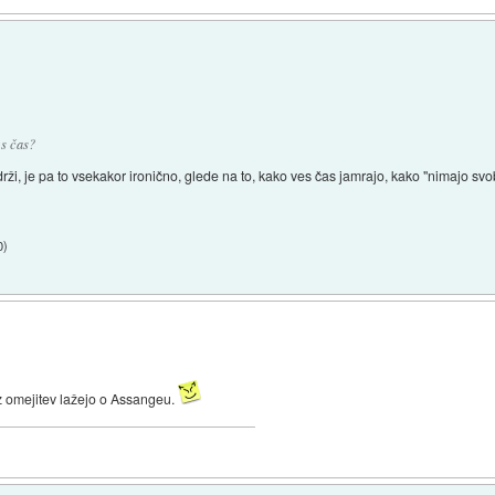
es čas?
rži, je pa to vsekakor ironično, glede na to, kako ves čas jamrajo, kako "nimajo sv
0
)
z omejitev lažejo o Assangeu.