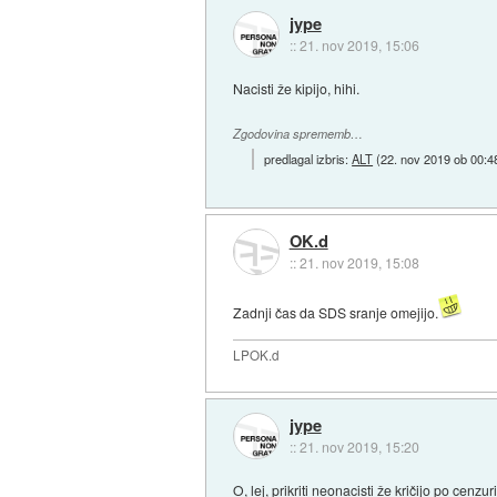
jype
::
21. nov 2019, 15:06
Nacisti že kipijo, hihi.
Zgodovina sprememb…
predlagal izbris:
ALT
(
22. nov 2019 ob 00:4
OK.d
::
21. nov 2019, 15:08
Zadnji čas da SDS sranje omejijo.
LPOK.d
jype
::
21. nov 2019, 15:20
O, lej, prikriti neonacisti že kričijo po cenzuri