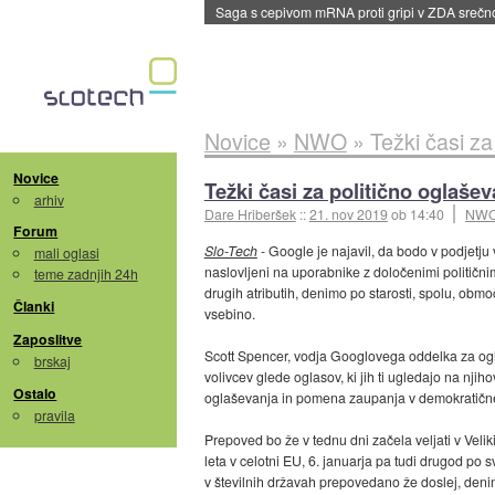
BMW v vozilih začel predvajati reklame
::
dane
Novice
»
NWO
»
Težki časi za
Novice
Težki časi za politično oglašev
arhiv
Dare Hriberšek
::
21. nov 2019
ob 14:40
NW
Forum
Slo-Tech
- Google je najavil, da bodo v podjetj
mali oglasi
naslovljeni na uporabnike z določenimi političn
teme zadnjih 24h
drugih atributih, denimo po starosti, spolu, obmo
Članki
vsebino.
Zaposlitve
Scott Spencer, vodja Googlovega oddelka za oglaš
brskaj
volivcev glede oglasov, ki jih ti ugledajo na njiho
Ostalo
oglaševanja in pomena zaupanja v demokratičn
pravila
Prepoved bo že v tednu dni začela veljati v Velik
leta v celotni EU, 6. januarja pa tudi drugod po 
v številnih državah prepovedano že doslej, denimo