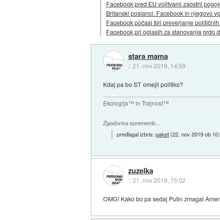
Facebook pred EU volitvami zaostril pogoj
Britanski poslanci: Facebook in njegovo vod
Facebook počasi širi preverjanje političnih
Facebook pri oglasih za stanovanja grdo d
stara mama
::
21. nov 2019, 14:59
Kdaj pa bo ST omejil politiko?
Ekologija™ in Trajnost™
Zgodovina sprememb…
predlagal izbris:
paket
(
22. nov 2019 ob 10
zuzelka
::
21. nov 2019, 15:02
OMG! Kako bo pa sedaj Putin zmagal Amerišk