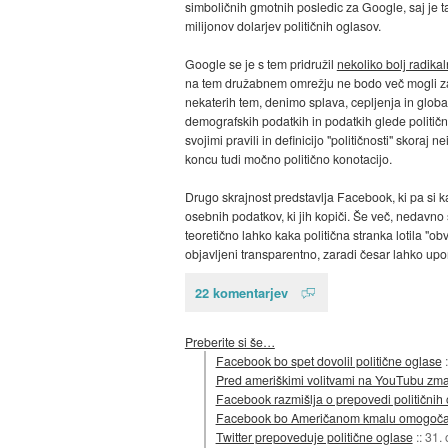
simboličnih gmotnih posledic za Google, saj je 
milijonov dolarjev političnih oglasov.
Google se je s tem pridružil
nekoliko bolj radika
na tem družabnem omrežju ne bodo več mogli za
nekaterih tem, denimo splava, cepljenja in glob
demografskih podatkih in podatkih glede politične
svojimi pravili in definicijo "političnosti" sko
koncu tudi močno politično konotacijo.
Drugo skrajnost predstavlja Facebook, ki pa si k
osebnih podatkov, ki jih kopiči. Še več, nedavno
teoretično lahko kaka politična stranka lotila 
objavljeni transparentno, zaradi česar lahko upor
22 komentarjev
Preberite si še…
Facebook bo spet dovolil politične oglase
Pred ameriškimi volitvami na YouTubu zma
Facebook razmišlja o prepovedi političnih 
Facebook bo Američanom kmalu omogočal i
Twitter prepoveduje politične oglase
::
31. 