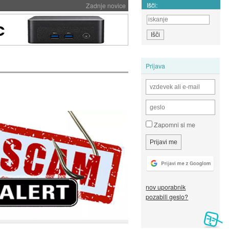
Išči:
Zadnje novice
Prijava
Zapomni si me
nov uporabnik
pozabili geslo?