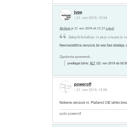
jype
::
21. nov 2019, 15:34
MrStein
je
21. nov 2019 ob 15:25
izjavil
:
Zakaj bi kričali po, če pa je cenzura že v
Neonacistična cenzura že ves čas obstaja, d
Zgodovina sprememb…
predlagal izbris:
ALT
(
22. nov 2019 ob 00:5
poweroff
::
21. nov 2019, 15:56
Nobene cenzure ni. Plačanci CIE lahko bre
sudo poweroff