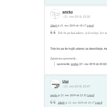
smrko
::
21. nov 2019, 23:32
2dark
je
21. nov 2019 ob 18:17
izjavil
:
Tole bo pa hud udarec za levičarje, ker ne
Tole bo pa še hujši udarec za desničarje, ker
Zgodovina sprememb…
spremenilo:
smrko
(
21. nov 2019 ob 23:32
)
Uizi
::
21. nov 2019, 23:47
smrko
je
21. nov 2019 ob 23:32
izjavil
:
2dark
je
21. nov 2019 ob 18:17
izjavil
: