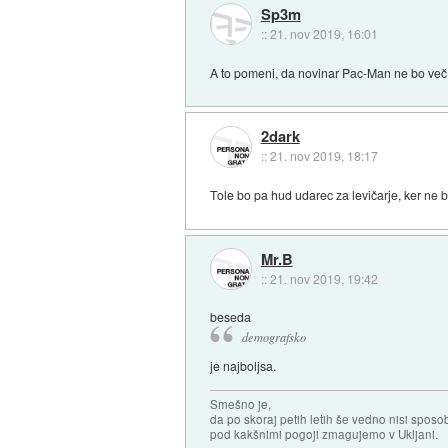
Sp3m
::
21. nov 2019, 16:01
A to pomeni, da novinar Pac-Man ne bo več
2dark
::
21. nov 2019, 18:17
Tole bo pa hud udarec za levičarje, ker ne bo
Mr.B
::
21. nov 2019, 19:42
beseda
demografsko
je najboljsa.
Smešno je,
da po skoraj petih letih še vedno nisi sposo
pod kakšnimi pogoji zmagujemo v Ukljani.