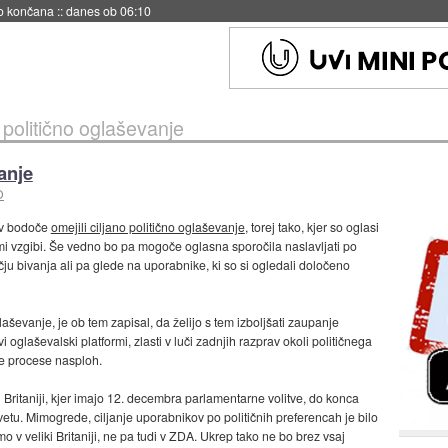
s ob 06:09
 politično oglaševanje
anje
O
u v bodoče
omejili ciljano politično oglaševanje
, torej tako, kjer so oglasi
imi vzgibi. Še vedno bo pa mogoče oglasna sporočila naslavljati po
čju bivanja ali pa glede na uporabnike, ki so si ogledali določeno
evanje, je ob tem zapisal, da želijo s tem izboljšati zaupanje
vi oglaševalski platformi, zlasti v luči zadnjih razprav okoli političnega
e procese nasploh.
i Britaniji, kjer imajo 12. decembra parlamentarne volitve, do konca
svetu. Mimogrede, ciljanje uporabnikov po političnih preferencah je bilo
 v veliki Britaniji, ne pa tudi v ZDA. Ukrep tako ne bo brez vsaj