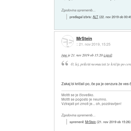
Zgodovina sprememb…
predlagal izbris:
ALT
(
22. nov 2019 ob 00:4
MrStein
::
21. nov 2019, 15:25
jype
je
21. nov 2019 ob 15:20
izjavil
:
O, lej, prikriti neonacisti že kričijo po cen
Zakaj bi kričali po, če pa je cenzura že ves
Motiti se je človeško.
Motiti se pogosto je neumno.
Vztrajati pri zmoti je... oh, pozdravljen!
Zgodovina sprememb…
spremenil:
MrStein
(
21. nov 2019 ob 15:26
)