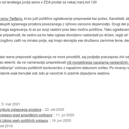
ta od lanskega junija samo v ZDA prodal za nekaj manj kot 130
lnemu Twitterju
, ki bo jutri politično oglaševanje prepovedal kar počez. Kandidati, s
kupiti oglasnega prostora povezanega z njihovo osnovno dejavnostjo. Drugi del 
alnega segrevanja, ki so po svoji vsebini prav tako močno politične. Tako oglaševa
 pripadnosti, še vedno pa bo take oglase dovoljeno naslavljati po državi, regiji ali 
raj neizogibno zašli na minsko polje, saj imajo skorajda vse družbeno zanimive teme,
ake resne prepovedi oglaševanja ne more privoščiti, saj podjetje pravzaprav živi o
 so sklenili, da ne nameravajo preprečevati
niti morebitnega navajanja neresničnih 
"obveščanja" volivcev političnih konkurentov z napačnim datumom volitev. Po mnenju
abnik vsak trenutek vidi, kdo je naročnik in plačnik objavljene vsebine.
::
5. mar 2021
njkuje oglasnega prostora
::
22. okt 2020
oglasov pred ameriškimi volitvami
::
11. jul 2020
zklop vseh političnih oglasov
::
19. jun 2020
okt 2019