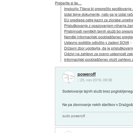
Preberite si še…
Implozijo Titana bi preprečilo spoštovanj
Izdal tajne dokumente, nato ga je izdal r
EU predlaga ostre kazni za zlorabe umetne
Prisluškovanje z opazovanjem nihanja žar
Pristojnosti nemških tajnih služb bo preso
Nemški informacijski pooblaščenec pregle
Ustavno sodišče odločilo v zadevi SOVA
::
Državni zbor ugotavlja, da je prisluškovan
Odzivi na zahtevo za oceno ustavnosti za
Informacijski pooblaščenec vložil zahtevo
poweroff
::
25. nov 2019, 09:36
Sodelovanje tajnih služb brez poglobljeneg
Ne pa zborovanje nekih starčkov v Dražgoš
sudo poweroff