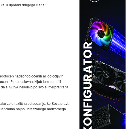
n kaj k uporabi drugega člena:
dotočen nadzor določenih ali določljivih
ceni IP protiustavna, kljub temu pa niti
 da si SOVA nekoliko po svoje interpretira ta
ko zelo različna od sedanje, ko Sova pravi,
potencialno najbolj brezzobega nadzornega