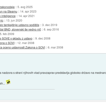
e zakonodaje
::
5. avg 2025
ačun na Steamu
::
14. apr 2023
 inteligence
::
14. apr 2021
nic
::
13. jun 2020
jalo tamkajšnje ustavno sodišče
::
3. dec 2019
dal BND, slovenski še vedno nič
::
6. sep 2016
5. feb 2009
je SOVE v skladu z ustavo
::
9. dec 2008
kona o SOVI
::
12. mar 2008
 za oceno ustavnosti Zakona o SOVI
::
6. mar 2008
a nadzora s strani njihovih vlad pravzaprav predstavlja globoko državo na mednaro
ah...