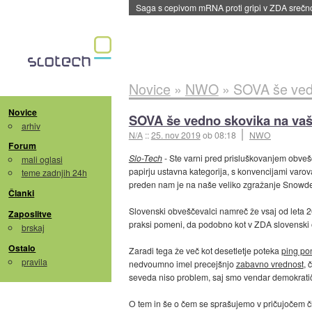
BMW v vozilih začel predvajati reklame
::
dane
Novice
»
NWO
»
SOVA še vedn
Novice
SOVA še vedno skovika na vaš
arhiv
N/A
::
25. nov 2019
ob 08:18
NWO
Forum
Slo-Tech
- Ste varni pred prisluškovanjem obve
mali oglasi
papirju ustavna kategorija, s konvencijami varovan
teme zadnjih 24h
preden nam je na naše veliko zgražanje Snowde
Članki
Slovenski obveščevalci namreč že vsaj od leta 2
Zaposlitve
praksi pomeni, da podobno kot v ZDA slovenski 
brskaj
Ostalo
Zaradi tega že več kot desetletje poteka
ping po
pravila
nedvoumno imel precejšnjo
zabavno vrednost
, 
seveda niso problem, saj smo vendar demokrat
O tem in še o čem se sprašujemo v pričujočem čla