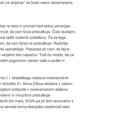
cah za ubijanje” ne bodo resno obravnavane.
mo kaj ne dela in promet med seboj usmerjajo
 možnost, da vam Sova prisluškuje. Čisto slučajno
elava vaših osebnih podatkov). Če se tega
eni, da vam Sova ne prisluškuje. Razkritja
nike uporabljajo. Pokazala so nam, da tajne
verjetno bilo napačno. Tudi če mislite, da za
fonskih pogovorov, berejo vaše e-pošte in
ko t. i. strateškega nadzora mednarodnih
 so določbe 21. člena ZSova skladne z ustavo,
acijskimi priključki v mednarodnem sistemu
emoteno in množično prisluškuje
toriti čim manj. SOVA pa pri tem racionalno s
Trpi pa seveda komunikacijska zasebnost vseh