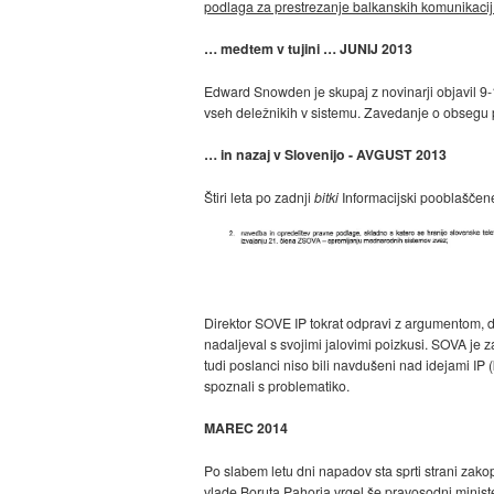
podlaga za prestrezanje balkanskih komunikaci
… medtem v tujini … JUNIJ 2013
Edward Snowden je skupaj z novinarji objavil 9-
vseh deležnikih v sistemu. Zavedanje o obsegu p
… in nazaj v Slovenijo - AVGUST 2013
Štiri leta po zadnji
bitki
Informacijski pooblaščene
Direktor SOVE IP tokrat odpravi z argumentom, da
nadaljeval s svojimi jalovimi poizkusi. SOVA je
tudi poslanci niso bili navdušeni nad idejami IP (
spoznali s problematiko.
MAREC 2014
Po slabem letu dni napadov sta sprti strani zakopa
vlade Boruta Pahorja vrgel še pravosodni minister