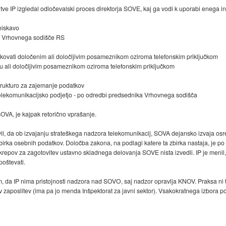
tve IP izgledal odločevalski proces direktorja SOVE, kaj ga vodi k uporabi enega i
eiskavo
ik Vrhovnega sodišče RS
ovati določenim ali določljivim posameznikom oziroma telefonskim priključkom
 ali določljivim posameznikom oziroma telefonskim priključkom
trukturo za zajemanje podatkov
elekomunikacijsko podjetjo - po odredbi predsednika Vrhovnega sodišča
OVA, je kajpak retorično vprašanje.
il, da ob izvajanju strateškega nadzora telekomunikacij, SOVA dejansko izvaja osre
irka osebnih podatkov. Določba zakona, na podlagi katere ta zbirka nastaja, je po o
ukrepov za zagotovitev ustavno skladnega delovanja SOVE nista izvedli. IP je menil,
poštevati.
da IP nima pristojnosti nadzora nad SOVO, saj nadzor opravlja KNOV. Praksa ni ta
 zaposlitev (ima pa jo menda Inšpektorat za javni sektor). Vsakokratnega izbora 