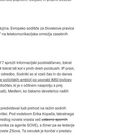
la tujina. Evropsko sodišče za človekove pravice
li” na telekomunikacijska omrežja zasebnih
2017 sprožil Informacijski pooblaščenec, tokrat
rat isti kot v prvih dveh poizkusih. IP pravi,
dredbo. Sodniki so si vzeli čas in do danes
e policijskih ambicij po uporabi IMSI lovilcev
,
čitev, ki je v očitnem nasprotju s prej
repati). Medtem, ko čakamo deveterico naših
 predvideval tudi prehod na režim sodnih
prišel. Pod vodstvom Erika Kopača, takratnega
predlog novele vnesla več
ustavno spornih
akonika za agente SOVE), s čimer pa se tedanje
novele ZSova. Ta osnutek je končal v predalu