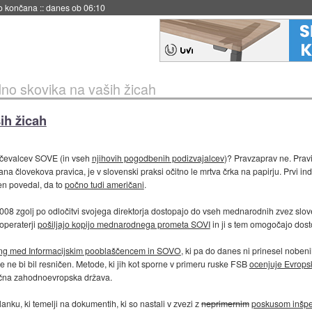
s ob 06:09
o skovika na vaših žicah
ih žicah
ščevalcev SOVE (in vseh
njihovih pogodbenih podizvajalcev
)? Pravzaprav ne. Pravic
a človekova pravica, je v slovenski praksi očitno le mrtva črka na papirju. Prvi indic
n povedal, da to
počno tudi američani
.
008 zgolj po odločitvi svojega direktorja dostopajo do vseh mednarodnih zvez slove
operaterji
pošiljajo kopijo mednarodnega prometa SOVI
in ji s tem omogočajo dosto
ng med Informacijskim pooblaščencem in SOVO
, ki pa do danes ni prinesel nobeni
če ne bi bil resničen. Metode, ki jih kot sporne v primeru ruske FSB
ocenjuje Evrops
ična zahodnoevropska država.
nku, ki temelji na dokumentih, ki so nastali v zvezi z
neprimernim
poskusom inšpe