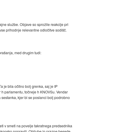
tajne službe. Objave so sprožile reakcije pri
se prihodnje relevantne odločitve sodišč.
rašanja, med drugim tudi:
je bila očitno bolj grenka, saj je IP
kar h parlamentu, točneje h KNOVSu. Vendar
ga sestanka, kjer bi se poslanci bolj podrobno
d leti v smeti na povelje takratnega predsednika
 zakonsko popravili. Obljube in prazne besede