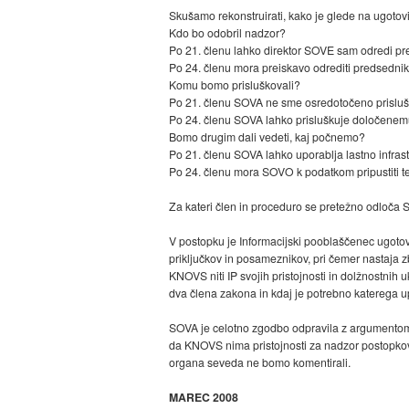
Skušamo rekonstruirati, kako je glede na ugotovi
Kdo bo odobril nadzor?
Po 21. členu lahko direktor SOVE sam odredi pr
Po 24. členu mora preiskavo odrediti predsedn
Komu bomo prisluškovali?
Po 21. členu SOVA ne sme osredotočeno prislušk
Po 24. členu SOVA lahko prisluškuje določenemu
Bomo drugim dali vedeti, kaj počnemo?
Po 21. členu SOVA lahko uporablja lastno infras
Po 24. členu mora SOVO k podatkom pripustiti t
Za kateri člen in proceduro se pretežno odloča S
V postopku je Informacijski pooblaščenec ugotov
priključkov in posameznikov, pri čemer nastaja zb
KNOVS niti IP svojih pristojnosti in dolžnostnih 
dva člena zakona in kdaj je potrebno katerega u
SOVA je celotno zgodbo odpravila z argumentom, 
da KNOVS nima pristojnosti za nadzor postopkov
organa seveda ne bomo komentirali.
MAREC 2008