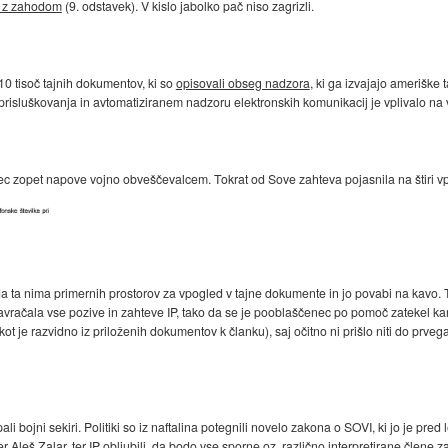
j z zahodom
(9. odstavek). V kislo jabolko pač niso zagrizli.
10 tisoč tajnih dokumentov, ki so
opisovali obseg nadzora
, ki ga izvajajo ameriške 
risluškovanja in avtomatiziranem nadzoru elektronskih komunikacij je vplivalo na v
c zopet napove vojno obveščevalcem. Tokrat od Sove zahteva pojasnila na štiri vp
 ta nima primernih prostorov za vpogled v tajne dokumente in jo povabi na kavo. Ta 
 zavračala vse pozive in zahteve IP, tako da se je pooblaščenec po pomoč zatekel 
kot je razvidno iz priloženih dokumentov k članku), saj očitno ni prišlo niti do prve
li bojni sekiri. Politiki so iz naftalina potegnili novelo zakona o SOVI, ki jo je pre
 Aleš Zalar, ter IP obljubili, da bodo vse sporne oz. različno interpretirane člene