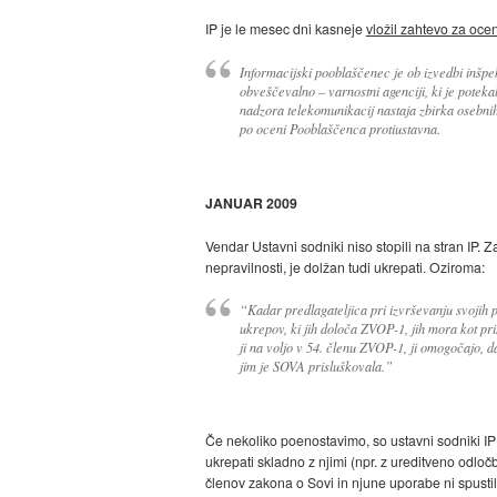
IP je le mesec dni kasneje
vložil zahtevo za oce
Informacijski pooblaščenec je ob izvedbi inšpe
obveščevalno – varnostni agenciji, ki je poteka
nadzora telekomunikacij nastaja zbirka osebnih
po oceni Pooblaščenca protiustavna.
JANUAR 2009
Vendar Ustavni sodniki niso stopili na stran IP.
nepravilnosti, je dolžan tudi ukrepati. Oziroma:
“Kadar predlagateljica pri izvrševanju svojih pr
ukrepov, ki jih določa ZVOP-1, jih mora kot pris
ji na voljo v 54. členu ZVOP-1, ji omogočajo, 
jim je SOVA prisluškovala.”
Če nekoliko poenostavimo, so ustavni sodniki IP o
ukrepati skladno z njimi (npr. z ureditveno odlo
členov zakona o Sovi in njune uporabe ni spusti