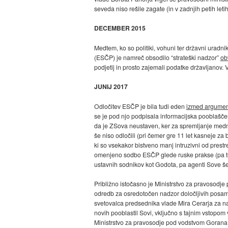
seveda niso rešile zagate (in v zadnjih petih letih
DECEMBER 2015
Medtem, ko so politiki, vohuni ter državni uradni
(ESČP) je namreč obsodilo “strateški nadzor”
ob
podjetij in prosto zajemali podatke državljanov. 
JUNIJ 2017
Odločitev ESČP je bila tudi eden
izmed argument
se je pod njo podpisala informacijska pooblaščen
da je ZSova neustaven, ker za spremljanje medn
še niso odločili (pri čemer gre 11 let kasneje za 
ki so vsekakor bistveno manj intruzivni od prest
omenjeno sodbo ESČP glede ruske prakse (pa tudi 
ustavnih sodnikov kot Godota, pa agenti Sove š
Približno istočasno je Ministrstvo za pravosodj
odredb za osredotočen nadzor določljivih posam
svetovalca predsednika vlade Mira Cerarja za n
novih pooblastil Sovi, vključno s tajnim vstopo
Ministrstvo za pravosodje pod vodstvom Gorana K