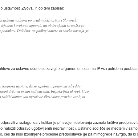
no ustavnosti ZSova
. In ob tem zapisal:
kcijskega nadzora po uradni dolžnosti pri Slovenski
l izjemno korektno, ugotovil, da ob izvajanju strateškega
 podatkov. Določba, na podlagi katere ta zbirka nastaja, je
 Zahtevo za ustavno oceno so zavrgli z argumentom, da ima IP vsa potrebna pooblast
istojnosti ugotovi, da so izpolnjeni pogoji za odreditev
tojni državni organ tudi odrediti. Inšpekcijski ukrepi, ki so
da zaščiti domnevno ogrožene človekove pravice oseb, ki
dpravili z razlago, da v kolikor je pri svojem delovanja zaznala kršitve predpisov iz
čbo naložiti odpravo ugotovljenih nepravilnosti). Ustavno sodišče se medtem v samo
lo, češ da niso izpolnjene procesne predpostavke (je pa mimogrede navrglo, da bi s