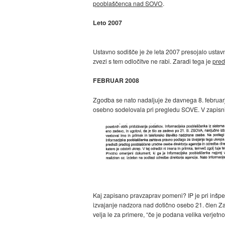
pooblaščenca nad SOVO
.
Leto 2007
Ustavno sodišče je že leta 2007 presojalo usta
zvezi s tem odločitve ne rabi. Zaradi tega je
pred
FEBRUAR 2008
Zgodba se nato nadaljuje že davnega 8. februarj
osebno sodelovala pri pregledu SOVE. V zapisnik
Kaj zapisano pravzaprav pomeni? IP je pri inšpek
izvajanje nadzora nad dotično osebo 21. člen Zako
velja le za primere, “če je podana velika verje