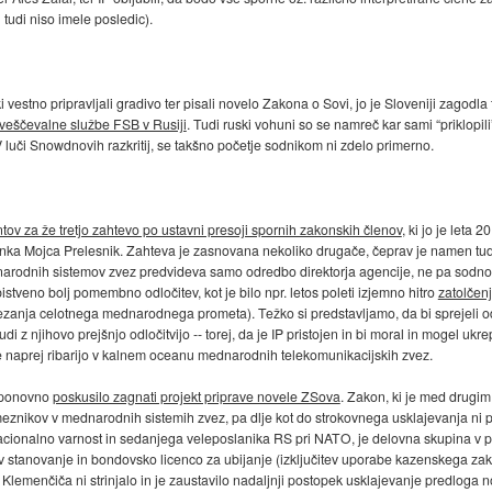
 tudi niso imele posledic).
ki vestno pripravljali gradivo ter pisali novelo Zakona o Sovi, jo je Sloveniji zagod
veščevalne službe FSB v Rusiji
. Tudi ruski vohuni so se namreč kar sami “priklopi
V luči Snowdnovih razkritij, se takšno početje sodnikom ni zdelo primerno.
ov za že tretjo zahtevo po ustavni presoji spornih zakonskih členov
, ki jo je leta 
ka Mojca Prelesnik. Zahteva je zasnovana nekoliko drugače, čeprav je namen tudi tok
arodnih sistemov zvez predvideva samo odredbo direktorja agencije, ne pa sodno o
bistveno bolj pomembno odločitev, kot je bilo npr. letos poleti izjemno hitro
zatolčenj
rezanja celotnega mednarodnega prometa). Težko si predstavljamo, da bi sprejeli odlo
z njihovo prejšnjo odločitvijo -- torej, da je IP pristojen in bi moral in mogel uk
e naprej ribarijo v kalnem oceanu mednarodnih telekomunikacijskih zvez.
e ponovno
poskusilo zagnati projekt priprave novele ZSova
. Zakon, ki je med drugim
eznikov v mednarodnih sistemih zvez, pa dlje kot do strokovnega usklajevanja ni 
acionalno varnost in sedanjega veleposlanika RS pri NATO, je delovna skupina v 
m v stanovanje in bondovsko licenco za ubijanje (izključitev uporabe kazenskega z
lemenčiča ni strinjalo in je zaustavilo nadaljnji postopek usklajevanje predloga 