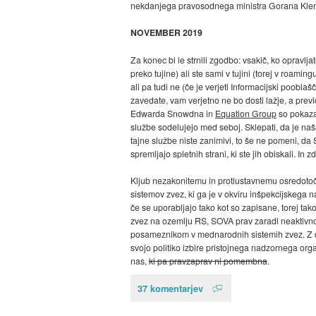
nekdanjega pravosodnega ministra Gorana Klemen
NOVEMBER 2019
Za konec bi le strnili zgodbo: vsakič, ko opravlj
preko tujine) ali ste sami v tujini (torej v roamin
ali pa tudi ne (če je verjeti Informacijski poobl
zavedate, vam verjetno ne bo dosti lažje, a prev
Edwarda Snowdna in
Equation Group
so pokazal
službe sodelujejo med seboj. Sklepati, da je na
tajne službe niste zanimivi, to še ne pomeni, da 
spremljajo spletnih strani, ki ste jih obiskali. I
Kljub nezakonitemu in protiustavnemu osredotoč
sistemov zvez, ki ga je v okviru inšpekcijskega 
če se uporabljajo tako kot so zapisane, torej ta
zvez na ozemlju RS, SOVA prav zaradi neaktivnost
posameznikom v mednarodnih sistemih zvez. Z d
svojo politiko izbire pristojnega nadzornega orga
nas,
ki pa pravzaprav ni pomembna
.
37 komentarjev