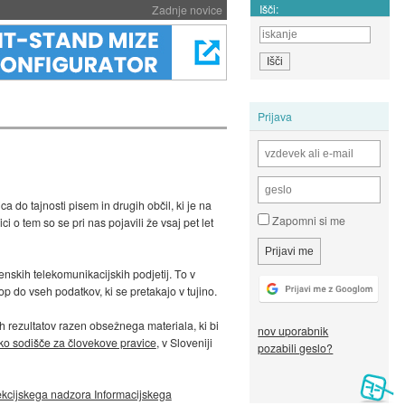
Išči:
Zadnje novice
Prijava
a do tajnosti pisem in drugih občil, ki je na
Zapomni si me
i o tem so se pri nas pojavili že vsaj pet let
nskih telekomunikacijskih podjetij. To v
p do vseh podatkov, ki se pretakajo v tujino.
h rezultatov razen obsežnega materiala, ki bi
nov uporabnik
ko sodišče za človekove pravice
, v Sloveniji
pozabili geslo?
kcijskega nadzora Informacijskega