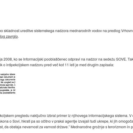
vno skladnost ureditve sistemskega nadzora mednarodnih vodov na predlog Vrhovneg
log zavrglo
.
a 2008, ko se Informacijski pooblaščenec odpravi na nadzor na sedežu SOVE. Takrat 
 o inšpekcijskem nadzoru pred več kot 11 leti je med drugim zapisala:
cijskem pregledu naključno izbral primer iz njihovega informacijskega sistema. V 
na o Sovi, hkrati pa so očitno v praksi agentje izvajali tudi ukrepe, ki jih omogoča
tnost, da obstaja nevarnost za varnost države.” Mednarodne grožnje s terorizmom in