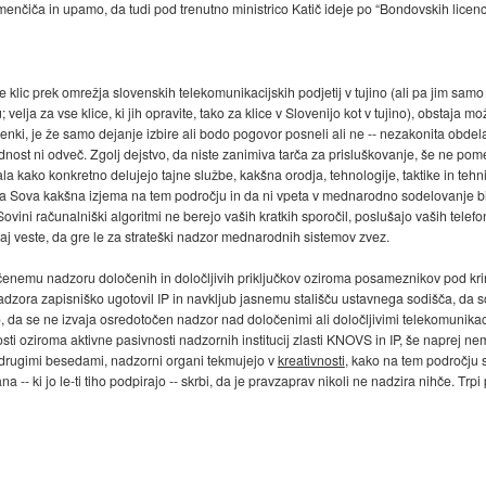
čiča in upamo, da tudi pod trenutno ministrico Katič ideje po “Bondovskih licen
ate klic prek omrežja slovenskih telekomunikacijskih podjetij v tujino (ali pa jim sa
gu; velja za vse klice, ki jih opravite, tako za klice v Slovenijo kot v tujino), obstaja
aščenki, je že samo dejanje izbire ali bodo pogovor posneli ali ne -- nezakonita obd
idnost ni odveč. Zgolj dejstvo, da niste zanimiva tarča za prisluškovanje, še ne pom
a kako konkretno delujejo tajne službe, kakšna orodja, tehnologije, taktike in teh
ša Sova kakšna izjema na tem področju in da ni vpeta v mednarodno sodelovanje bi 
Sovini računalniški algoritmi ne berejo vaših kratkih sporočil, poslušajo vaših tele
n zdaj veste, da gre le za strateški nadzor mednarodnih sistemov zvez.
enemu nadzoru določenih in določljivih priključkov oziroma posameznikov pod krin
nadzora zapisniško ugotovil IP in navkljub jasnemu stališču ustavnega sodišča, da
ko, da se ne izvaja osredotočen nadzor nad določenimi ali določljivimi telekomunik
i oziroma aktivne pasivnosti nadzornih institucij zlasti KNOVS in IP, še naprej n
rugimi besedami, nadzorni organi tekmujejo v
kreativnosti
, kako na tem področju s
na -- ki jo le-ti tiho podpirajo -- skrbi, da je pravzaprav nikoli ne nadzira nihče. 