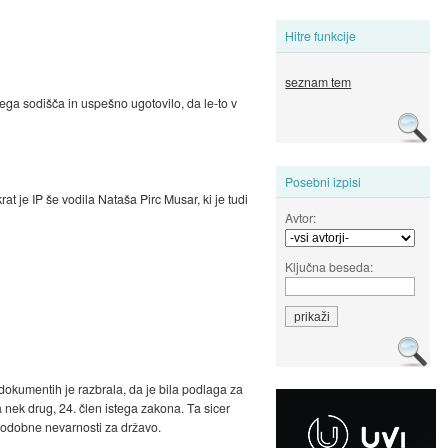
Hitre funkcije
seznam tem
a sodišča in uspešno ugotovilo, da le-to v
Posebni izpisi
je IP še vodila Nataša Pirc Musar, ki je tudi
Avtor:
Ključna beseda:
dokumentih je razbrala, da je bila podlaga za
 nek drug, 24. člen istega zakona. Ta sicer
 podobne nevarnosti za državo.