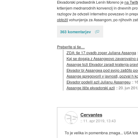
Ekvadorski predsednik Lenín Moreno je
na Twitt
kršenjem mednarodnih konvencij in dnevnih prot
razlogov že odvzeli internetno povezavo in prep
obtožil
vohunjenja za Assangom, po njihovih zatrj
363 komentarjev
Preberite si še…
ZDA: še 17 ovadb zoper Juliana Assanga
Kaj se dogaja z Assangeovo zavarovalno 
Assange toži Ekvador zaradi kratenja prav
Ekvador bi Assangea pod svojo zaščito po
Assange spregovoril v javnosti, pozval h k
Ekvador podelil azil Julianu Assangeu
::
16
Assange išče ekvadorski azil
::
20. jun 201
Cervantes
::
11. apr 2019, 13:43
To je velika in pomembna zmaga... USA total