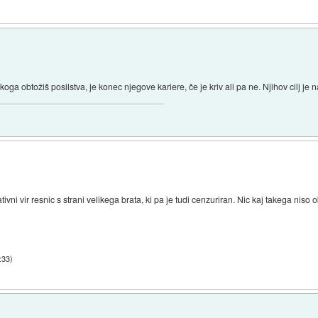
oga obtožiš posilstva, je konec njegove kariere, če je kriv ali pa ne. Njihov cilj je
vni vir resnic s strani velikega brata, ki pa je tudi cenzuriran. Nic kaj takega niso 
:33
)