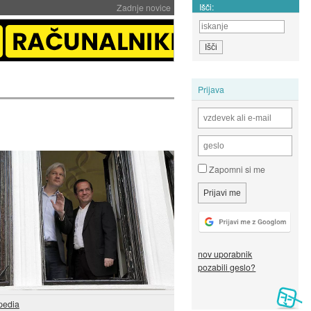
Išči:
Zadnje novice
Prijava
Zapomni si me
nov uporabnik
pozabili geslo?
pedia