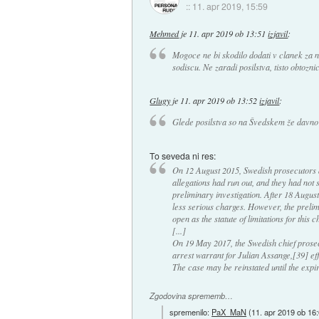
::
11. apr 2019, 15:59
Mehmed
je
11. apr 2019 ob 13:51
izjavil
:
Mogoce ne bi skodilo dodati v clanek za ne
sodiscu. Ne zaradi posilstva, tisto obtoznic
Glugy
je
11. apr 2019 ob 13:52
izjavil
:
Glede posilstva so na Švedskem že davno
To seveda ni res:
On 12 August 2015, Swedish prosecutors ann
allegations had run out, and they had not 
preliminary investigation. After 18 Augus
less serious charges. However, the prelim
open as the statute of limitations for this
[...]
On 19 May 2017, the Swedish chief prosecu
arrest warrant for Julian Assange,[39] eff
The case may be reinstated until the expirat
Zgodovina sprememb…
spremenilo:
PaX_MaN
(
11. apr 2019 ob 16