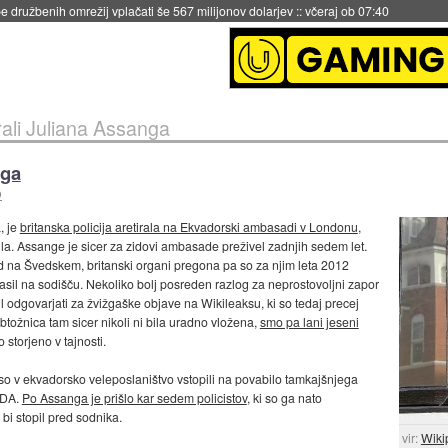
 družbenih omrežij vplačati še 567 milijonov dolarjev
::
včeraj ob 07:40
irali Juliana Assanga
nga
O
, je
britanska policija aretirala na Ekvadorski ambasadi v Londonu
,
la. Assange je sicer za zidovi ambasade preživel zadnjih sedem let.
d na Švedskem, britanski organi pregona pa so za njim leta 2012
glasil na sodišču. Nekoliko bolj posreden razlog za neprostovoljni zapor
gnil odgovarjati za žvižgaške objave na Wikileaksu, ki so tedaj precej
tožnica tam sicer nikoli ni bila uradno vložena,
smo pa lani jeseni
to storjeno v tajnosti.
 so v ekvadorsko veleposlaništvo vstopili na povabilo tamkajšnjega
ZDA.
Po Assanga je prišlo kar sedem policistov
, ki so ga nato
 bi stopil pred sodnika.
vir:
Wiki