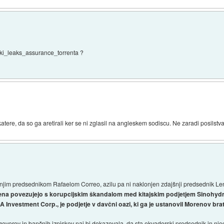
 wiki_leaks_assurance_torrenta ?
ere, da so ga aretirali ker se ni zglasil na angleskem sodiscu. Ne zaradi posilstva, 
šnjim predsednikom Rafaelom Correo, azilu pa ni naklonjen zdajšnji predsednik L
ena povezujejo s korupcijskim škandalom med kitajskim podjetjem Sinohydro
A Investment Corp., je podjetje v davčni oazi, ki ga je ustanovil Morenov brat
ogovorov in bančnih izpiskov naj bi dokazovala, da sta ekvadorski predsednik in nj