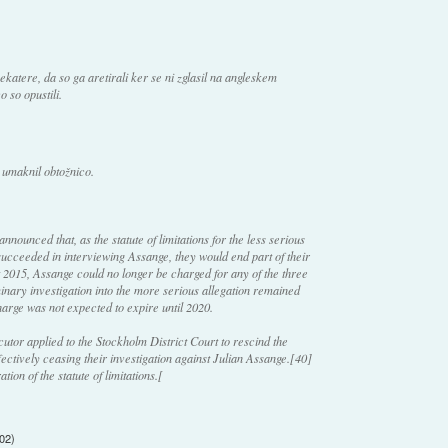
katere, da so ga aretirali ker se ni zglasil na angleskem
o so opustili.
 umaknil obtožnico.
ounced that, as the statute of limitations for the less serious
succeeded in interviewing Assange, they would end part of their
t 2015, Assange could no longer be charged for any of the three
inary investigation into the more serious allegation remained
 charge was not expected to expire until 2020.
tor applied to the Stockholm District Court to rescind the
ectively ceasing their investigation against Julian Assange.[40]
ion of the statute of limitations.[
:02
)