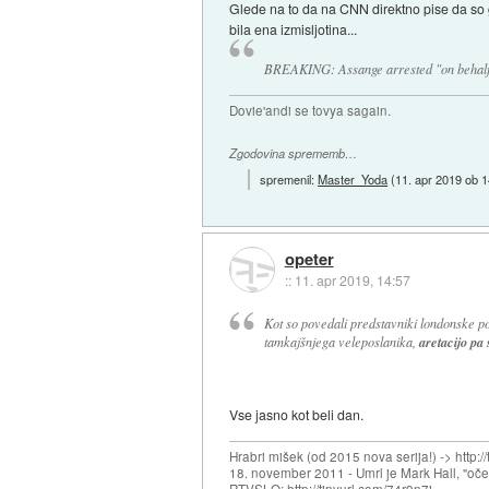
Glede na to da na CNN direktno pise da so g
bila ena izmisljotina...
BREAKING: Assange arrested "on behalf 
Dovie'andi se tovya sagain.
Zgodovina sprememb…
spremenil:
Master_Yoda
(
11. apr 2019 ob 1
opeter
::
11. apr 2019, 14:57
Kot so povedali predstavniki londonske pol
tamkajšnjega veleposlanika,
aretacijo pa
Vse jasno kot beli dan.
Hrabri mišek (od 2015 nova serija!) -> http:/
18. november 2011 - Umrl je Mark Hall, "oč