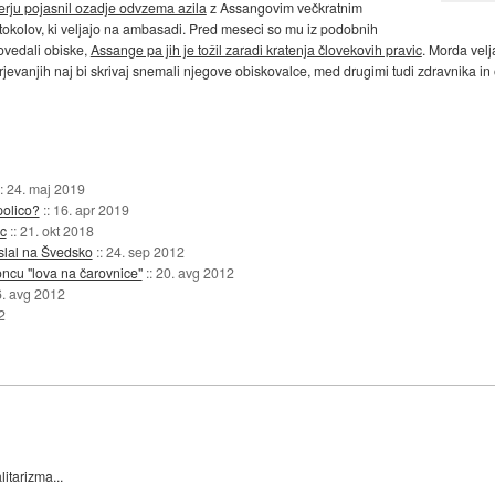
erju pojasnil ozadje odvzema azila
z Assangovim večkratnim
okolov, ki veljajo na ambasadi. Pred meseci so mu iz podobnih
ovedali obiske,
Assange pa jih je tožil zaradi kratenja človekovih pravic
. Morda velj
evanjih naj bi skrivaj snemali njegove obiskovalce, med drugimi tudi zdravnika in 
::
24. maj 2019
polico?
::
16. apr 2019
ic
::
21. okt 2018
slal na Švedsko
::
24. sep 2012
oncu "lova na čarovnice"
::
20. avg 2012
. avg 2012
2
itarizma...