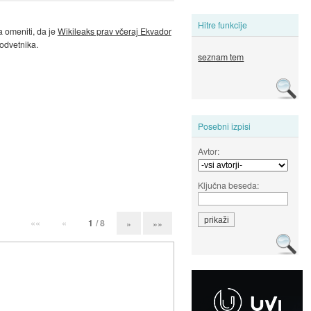
Hitre funkcije
a omeniti, da je
Wikileaks prav včeraj Ekvador
odvetnika.
seznam tem
Posebni izpisi
Avtor:
Ključna beseda:
««
«
1
/ 8
»
»»