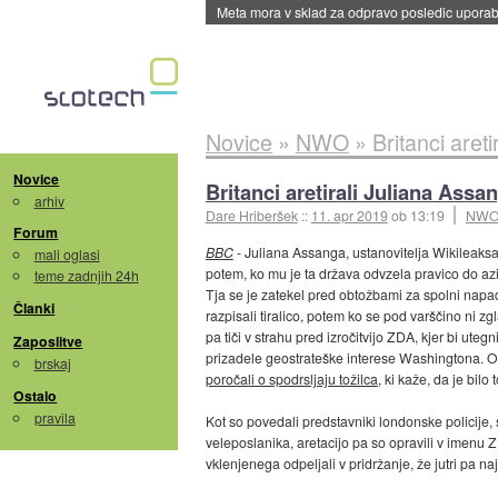
Meta mora v sklad za odpravo posledic uporabe
Novice
»
NWO
»
Britanci aret
Novice
Britanci aretirali Juliana Assa
arhiv
Dare Hriberšek
::
11. apr 2019
ob 13:19
NW
Forum
BBC
- Juliana Assanga, ustanovitelja Wikileaksa
mali oglasi
potem, ko mu je ta država odvzela pravico do azi
teme zadnjih 24h
Tja se je zatekel pred obtožbami za spolni napa
Članki
razpisali tiralico, potem ko se pod varščino ni z
pa tiči v strahu pred izročitvijo ZDA, kjer bi ute
Zaposlitve
prizadele geostrateške interese Washingtona. Ob
brskaj
poročali o spodrsljaju tožilca
, ki kaže, da je bilo 
Ostalo
pravila
Kot so povedali predstavniki londonske policije,
veleposlanika, aretacijo pa so opravili v imenu 
vklenjenega odpeljali v pridržanje, že jutri pa naj