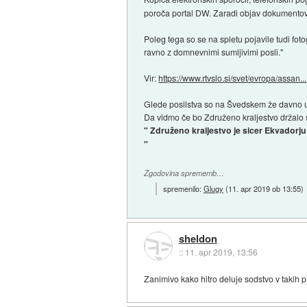
poroča portal DW. Zaradi objav dokumentov
Poleg tega so se na spletu pojavile tudi fotogr
ravno z domnevnimi sumljivimi posli."
Vir:
https://www.rtvslo.si/svet/evropa/assan...
Glede posilstva so na Švedskem že davno u
Da vidmo če bo Združeno kraljestvo držalo 
" Združeno kraljestvo je sicer Ekvadorju 
"
Zgodovina sprememb…
spremenilo:
Glugy
(
11. apr 2019 ob 13:55
)
sheldon
::
11. apr 2019, 13:56
Zanimivo kako hitro deluje sodstvo v takih p