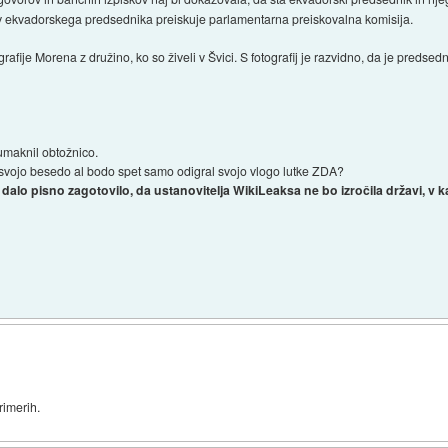
 ekvadorskega predsednika preiskuje parlamentarna preiskovalna komisija.
afije Morena z družino, ko so živeli v Švici. S fotografij je razvidno, da je predsednik
maknil obtožnico.
svojo besedo al bodo spet samo odigral svojo vlogo lutke ZDA?
dalo pisno zagotovilo, da ustanovitelja WikiLeaksa ne bo izročila državi, v k
rimerih.