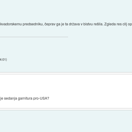
kvadorskemu predsedniku, čeprav ga je ta država v bistvu rešila. Zgleda res cilj opr
4:01
)
n je sedanja garnitura pro-USA?