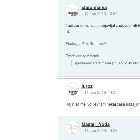
stara mama
::
11. apr 2019, 13:59
Tudi zanimivo, da je objavljal zadeve proti E
rit.
Ekologija™ in Trajnost™
Zgodovina sprememb…
spremenilo:
stara mama
(
11. apr 2019 ob 1
juroz
::
11. apr 2019, 14:05
Kaj niso mel volitev tam nekaj časa nazaj i
Master_Yoda
::
11. apr 2019, 14:28