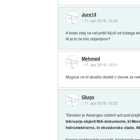
Jure14
::
11. apr 2019, 13:48
A bodo zdaj na net prišli ključi od tustega
Al je to že bilo objavljeno?
Mehmed
::
11. apr 2019, 13:51
Mogoce ne bi skodilo dodati v clanek za nekat
Glugy
::
11. apr 2019, 13:52
"Ekvador je Assangeu odobril azil pod prej
februarja objavil INA-dokumente, ki Mor
hidroelektrarno, in ekvadorsko vlado. IN
Kopica elektronskih sporočil, telefonskih p