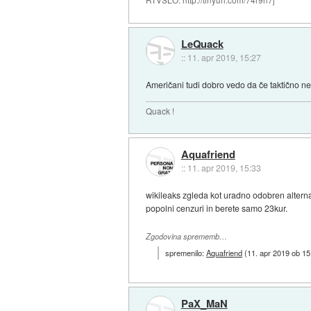
RTVSLO: http://tinyurl.com/74r9n7j
LeQuack
::
11. apr 2019, 15:27
Američani tudi dobro vedo da če taktično nek
Quack !
Aquafriend
::
11. apr 2019, 15:33
wikileaks zgleda kot uradno odobren alternati
popolni cenzuri in berete samo 23kur.
Zgodovina sprememb…
spremenilo:
Aquafriend
(
11. apr 2019 ob 15
PaX_MaN