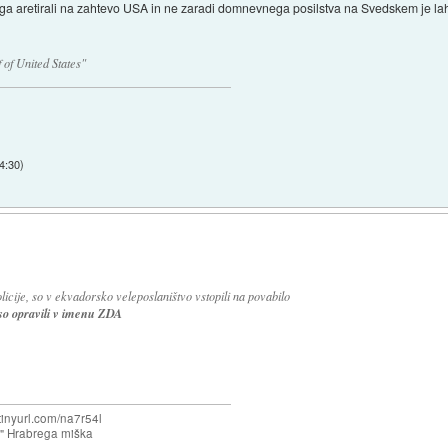
a aretirali na zahtevo USA in ne zaradi domnevnega posilstva na Svedskem je lahko
of United States"
4:30
)
icije, so v ekvadorsko veleposlaništvo vstopili na povabilo
 so opravili v imenu ZDA
/tinyurl.com/na7r54l
e" Hrabrega miška