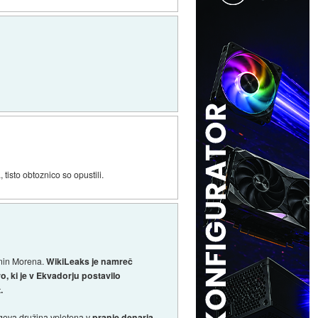
tisto obtoznico so opustili.
enin Morena.
WikiLeaks je namreč
, ki je v Ekvadorju postavilo
.
egova družina vpletena v
pranje denarja
,