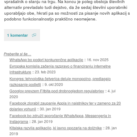
vprašalnik o stanju na trgu. Na koncu je poleg obstoja številnih
alternativ prevladalo tudi dejstvo, da že sedaj številni uporabniki
uporabljajo obe, hkrati pa so možnosti za pisanje novih aplikacij s
podobno funkcionalnostjo praktično neomejene.
1 komentar
Preberite si še…
WhatsApp bo podprl konkurenčne aplikacije
::
16. nov 2025
Evropska komisija začenja razpravo o financiranju internetne
infrastrukture
::
23. feb 2023
Kongres: tehnološka četverica deluje monopolno, predlagajo
razkosanje podjetij
::
9. okt 2020
Googlov prevzem Fitbita pod drobnogledom regulatorjev
::
4. jul
2020
Facebook zlorabil zaupanje Appla in najstnikov ter v zameno za 20
dolarjev vohunil
::
30. jan 2019
Facebook bo združil sporočanje WhatsAppa, Messengerja in
Instagrama
::
28. jan 2019
Kitajska razvila aplikacijo, ki javno opozarja na dolžnike
::
28. jan
2019