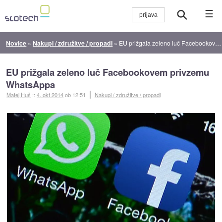
☰
Novice
»
Nakupi / združitve / propadi
»
EU prižgala zeleno luč Facebookovem privzemu WhatsAppa
EU prižgala zeleno luč Facebookovem privzemu
WhatsAppa
Matej Huš
::
4. okt 2014
ob 12:51
Nakupi / združitve / propadi