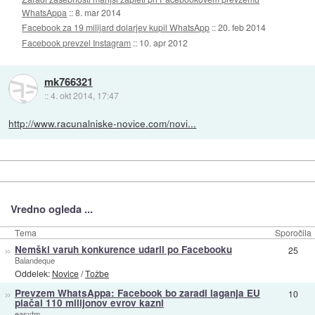
WhatsAppa
::
8. mar 2014
Facebook za 19 milijard dolarjev kupil WhatsApp
::
20. feb 2014
Facebook prevzel Instagram
::
10. apr 2012
mk766321
::
4. okt 2014, 17:47
http://www.racunalniske-novice.com/novi...
Vredno ogleda ...
Tema
Sporočila
»
Nemški varuh konkurence udaril po Facebooku
25
Balandeque
Oddelek:
Novice
/
Tožbe
»
Prevzem WhatsAppa: Facebook bo zaradi laganja EU
10
plačal 110 milijonov evrov kazni
easytm