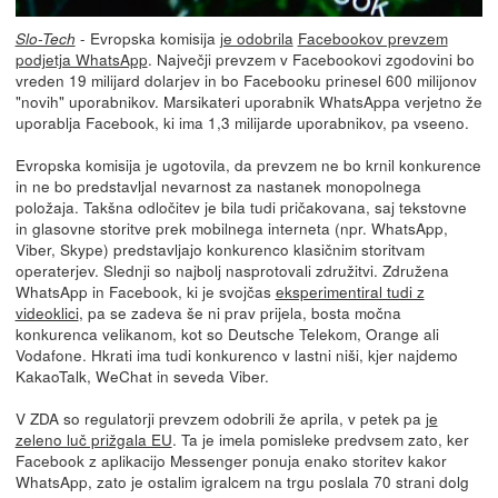
- Evropska komisija
je odobrila
Facebookov prevzem
Slo-Tech
podjetja WhatsApp
. Največji prevzem v Facebookovi zgodovini bo
vreden 19 milijard dolarjev in bo Facebooku prinesel 600 milijonov
"novih" uporabnikov. Marsikateri uporabnik WhatsAppa verjetno že
uporablja Facebook, ki ima 1,3 milijarde uporabnikov, pa vseeno.
Evropska komisija je ugotovila, da prevzem ne bo krnil konkurence
in ne bo predstavljal nevarnost za nastanek monopolnega
položaja. Takšna odločitev je bila tudi pričakovana, saj tekstovne
in glasovne storitve prek mobilnega interneta (npr. WhatsApp,
Viber, Skype) predstavljajo konkurenco klasičnim storitvam
operaterjev. Slednji so najbolj nasprotovali združitvi. Združena
WhatsApp in Facebook, ki je svojčas
eksperimentiral tudi z
videoklici
, pa se zadeva še ni prav prijela, bosta močna
konkurenca velikanom, kot so Deutsche Telekom, Orange ali
Vodafone. Hkrati ima tudi konkurenco v lastni niši, kjer najdemo
KakaoTalk, WeChat in seveda Viber.
V ZDA so regulatorji prevzem odobrili že aprila, v petek pa
je
zeleno luč prižgala EU
. Ta je imela pomisleke predvsem zato, ker
Facebook z aplikacijo Messenger ponuja enako storitev kakor
WhatsApp, zato je ostalim igralcem na trgu poslala 70 strani dolg