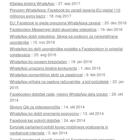
Kitajska blokira WhatsApp
::
27. sep 2017
Prevzem WhatsAppa: Facebook bo zaradi laganja EU plačal 110
milijonov evrov kazni
::
18. maj 2017
EU: Facebook je glede prevzema WhatsAppa zavajal
::
20. dec 2016
Facebookov Messenger dobil skupinske videoklice
::
19. dec 2016
WhatsApp dobil videoklice, Skype pa podporo za neregistrirane
uporabnike
::
15. nov 2016
WhatsApp bo delil uporabniške podatke s Facebookom in pripeljal
oglaševalce
::
25. avg 2016
WhatsApp bo povsem brezplačen
::
18. jan 2016
WhatsApp umazano blokira konkurenta
::
1. dec 2015
WhatsApp pomanjkljivo skrbi za zasebnost
::
9. feb 2015
WhatsApp prihaja na osebne računalnike, a kot polizdelek
::
22. jan
2015
Facebookov dobiček raste, njegov WhatsApp dela izgubo
::
29. okt
2014
Skypov Qik za videosporočila
::
14. okt 2014
WhatsApp bo dobil snemanje pogovorov
::
13. okt 2014
Facebook kar potrojil dobiček
::
24. apr 2014
Evropski parlament potrdil konec mobilnega gostovanja in
nevtralnost interneta
::
3. apr 2014
Zaradi zasebnosti manjši zapleti pri Facebookovem prevzemu