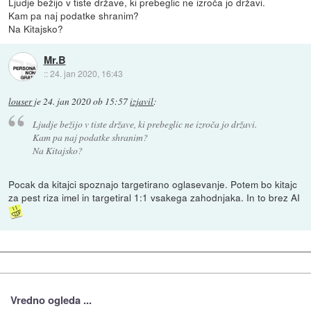
Ljudje bežijo v tiste države, ki prebeglic ne izroča jo državi.
Kam pa naj podatke shranim?
Na Kitajsko?
Mr.B
::
24. jan 2020, 16:43
louser
je
24. jan 2020 ob 15:57
izjavil
:
Ljudje bežijo v tiste države, ki prebeglic ne izroča jo državi.
Kam pa naj podatke shranim?
Na Kitajsko?
Pocak da kitajci spoznajo targetirano oglasevanje. Potem bo kitajc
za pest riza imel in targetiral 1:1 vsakega zahodnjaka. In to brez AI
Vredno ogleda ...