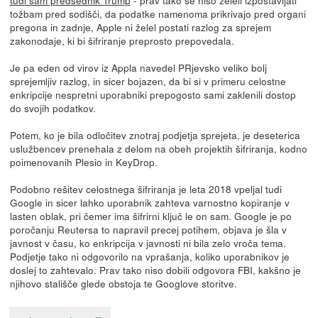
tudi sam predsednik Trump
- prav tako se niso želeli izpostavljati
tožbam pred sodišči, da podatke namenoma prikrivajo pred organi
pregona in zadnje, Apple ni želel postati razlog za sprejem
zakonodaje, ki bi šifriranje preprosto prepovedala.
Je pa eden od virov iz Appla navedel PRjevsko veliko bolj
sprejemljiv razlog, in sicer bojazen, da bi si v primeru celostne
enkripcije nespretni uporabniki prepogosto sami zaklenili dostop
do svojih podatkov.
Potem, ko je bila odločitev znotraj podjetja sprejeta, je deseterica
uslužbencev prenehala z delom na obeh projektih šifriranja, kodno
poimenovanih Plesio in KeyDrop.
Podobno rešitev celostnega šifriranja je leta 2018 vpeljal tudi
Google in sicer lahko uporabnik zahteva varnostno kopiranje v
lasten oblak, pri čemer ima šifrirni ključ le on sam. Google je po
poročanju Reutersa to napravil precej potihem, objava je šla v
javnost v času, ko enkripcija v javnosti ni bila zelo vroča tema.
Podjetje tako ni odgovorilo na vprašanja, koliko uporabnikov je
doslej to zahtevalo. Prav tako niso dobili odgovora FBI, kakšno je
njihovo stališče glede obstoja te Googlove storitve.