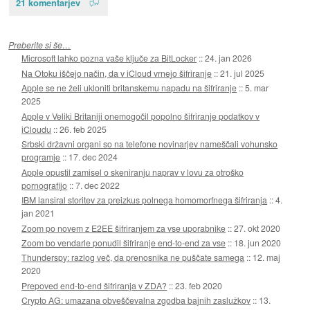
21 komentarjev
Preberite si še…
Microsoft lahko pozna vaše ključe za BitLocker
::
24. jan 2026
Na Otoku iščejo način, da v iCloud vrnejo šifriranje
::
21. jul 2025
Apple se ne želi ukloniti britanskemu napadu na šifriranje
::
5. mar
2025
Apple v Veliki Britaniji onemogočil popolno šifriranje podatkov v
iCloudu
::
26. feb 2025
Srbski državni organi so na telefone novinarjev nameščali vohunsko
programje
::
17. dec 2024
Apple opustil zamisel o skeniranju naprav v lovu za otroško
pornografijo
::
7. dec 2022
IBM lansiral storitev za preizkus polnega homomorfnega šifriranja
::
4.
jan 2021
Zoom po novem z E2EE šifriranjem za vse uporabnike
::
27. okt 2020
Zoom bo vendarle ponudil šifriranje end-to-end za vse
::
18. jun 2020
Thunderspy: razlog več, da prenosnika ne puščate samega
::
12. maj
2020
Prepoved end-to-end šifriranja v ZDA?
::
23. feb 2020
Crypto AG: umazana obveščevalna zgodba bajnih zaslužkov
::
13.