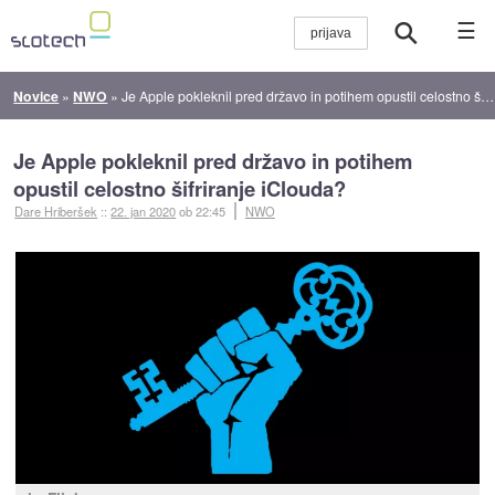
☰
Novice
»
NWO
»
Je Apple pokleknil pred državo in potihem opustil celostno šifriranje iClouda?
Je Apple pokleknil pred državo in potihem
opustil celostno šifriranje iClouda?
Dare Hriberšek
::
22. jan 2020
ob 22:45
NWO