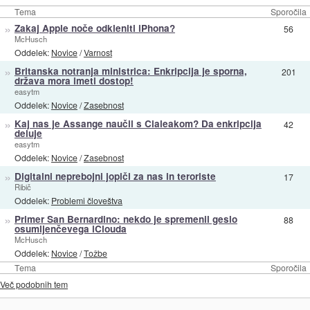
Tema
Sporočila
»
Zakaj Apple noče odkleniti iPhona?
56
McHusch
Oddelek:
Novice
/
Varnost
»
Britanska notranja ministrica: Enkripcija je sporna,
201
država mora imeti dostop!
easytm
Oddelek:
Novice
/
Zasebnost
»
Kaj nas je Assange naučil s Cialeakom? Da enkripcija
42
deluje
easytm
Oddelek:
Novice
/
Zasebnost
»
Digitalni neprebojni jopiči za nas in teroriste
17
Ribič
Oddelek:
Problemi človeštva
»
Primer San Bernardino: nekdo je spremenil geslo
88
osumljenčevega iClouda
McHusch
Oddelek:
Novice
/
Tožbe
Tema
Sporočila
Več podobnih tem