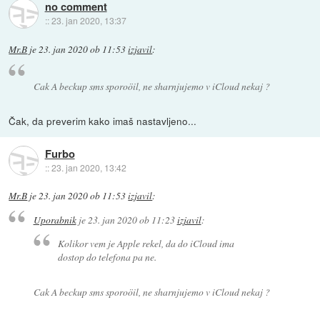
no comment
::
23. jan 2020, 13:37
Mr.B
je
23. jan 2020 ob 11:53
izjavil
:
Cak A beckup sms sporoöil, ne sharnjujemo v iCloud nekaj ?
Čak, da preverim kako imaš nastavljeno...
Furbo
::
23. jan 2020, 13:42
Mr.B
je
23. jan 2020 ob 11:53
izjavil
:
Uporabnik
je
23. jan 2020 ob 11:23
izjavil
:
Kolikor vem je Apple rekel, da do iCloud ima
dostop do telefona pa ne.
Cak A beckup sms sporoöil, ne sharnjujemo v iCloud nekaj ?