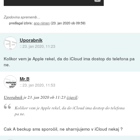
Zgodovina sprememb…
predlagal izbris:
ano-nimen
(
23. jan 2020 ob 09:59
)
Uporabnik
::
23. jan 2020, 11:23
Kolikor vem je Apple rekel, da do iCloud ima dostop do telefona pa
ne.
Mr.B
::
23. jan 2020, 11:53
Uporabnik
je
23. jan 2020 ob 11:23
izjavil
:
Kolikor vem je Apple rekel, da do iCloud ima dostop do telefona
pa ne.
Cak A beckup sms sporoöil, ne sharnjujemo v iCloud nekaj ?