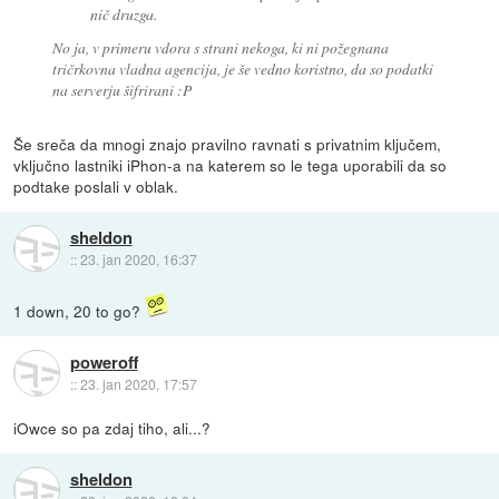
nič druzga.
No ja, v primeru vdora s strani nekoga, ki ni požegnana
tričrkovna vladna agencija, je še vedno koristno, da so podatki
na serverju šifrirani :P
Še sreča da mnogi znajo pravilno ravnati s privatnim ključem,
vključno lastniki iPhon-a na katerem so le tega uporabili da so
podtake poslali v oblak.
sheldon
::
23. jan 2020, 16:37
1 down, 20 to go?
poweroff
::
23. jan 2020, 17:57
iOwce so pa zdaj tiho, ali...?
sheldon