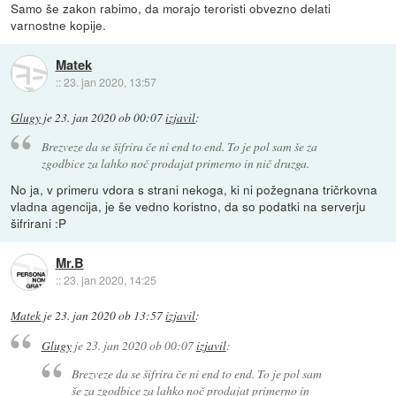
Samo še zakon rabimo, da morajo teroristi obvezno delati
varnostne kopije.
Matek
::
23. jan 2020, 13:57
Glugy
je
23. jan 2020 ob 00:07
izjavil
:
Brezveze da se šifrira če ni end to end. To je pol sam še za
zgodbice za lahko noč prodajat primerno in nič druzga.
No ja, v primeru vdora s strani nekoga, ki ni požegnana tričrkovna
vladna agencija, je še vedno koristno, da so podatki na serverju
šifrirani :P
Mr.B
::
23. jan 2020, 14:25
Matek
je
23. jan 2020 ob 13:57
izjavil
:
Glugy
je
23. jan 2020 ob 00:07
izjavil
:
Brezveze da se šifrira če ni end to end. To je pol sam
še za zgodbice za lahko noč prodajat primerno in