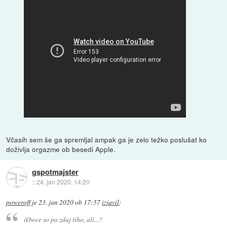
Včasih sem še ga spremljal ampak ga je zelo težko poslušat ko
doživlja orgazme ob besedi Apple.
gspotmajster
::
24. jan 2020, 14:20
poweroff
je
23. jan 2020 ob 17:57
izjavil
:
iOwce so pa zdaj tiho, ali...?