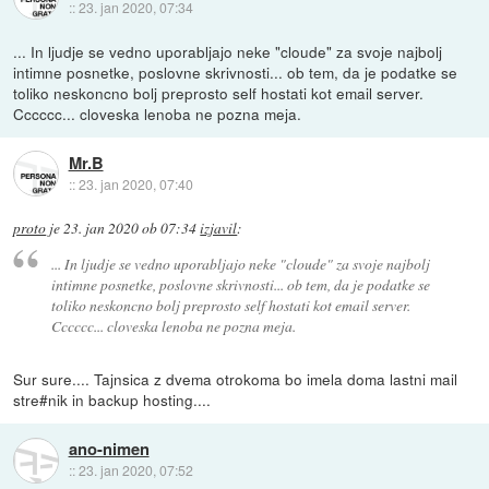
::
23. jan 2020, 07:34
... In ljudje se vedno uporabljajo neke "cloude" za svoje najbolj
intimne posnetke, poslovne skrivnosti... ob tem, da je podatke se
toliko neskoncno bolj preprosto self hostati kot email server.
Cccccc... cloveska lenoba ne pozna meja.
Mr.B
::
23. jan 2020, 07:40
proto
je
23. jan 2020 ob 07:34
izjavil
:
... In ljudje se vedno uporabljajo neke "cloude" za svoje najbolj
intimne posnetke, poslovne skrivnosti... ob tem, da je podatke se
toliko neskoncno bolj preprosto self hostati kot email server.
Cccccc... cloveska lenoba ne pozna meja.
Sur sure.... Tajnsica z dvema otrokoma bo imela doma lastni mail
stre#nik in backup hosting....
ano-nimen
::
23. jan 2020, 07:52