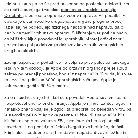
telefona, nato pa so še pred razsodbo od postopka odstopili, ker
so našli zunanjega izvajalca,
domnevno izraelsko podjetje
Cellebrite
, s potrebno opremo z vdor v napravo. Pri podatkih v
oblaku je stvar nekoliko drugačna, za organe pregona precej
lažja, saj ne potrebujejo fizičnega nadzora nad napravo, da bi
nanjo namestili vohunsko opremo. S šifriranjem te poti na način,
da bi šifrirni ključ posedoval le uporabnik, bi torej državi zaprli
pomembno pot pridobivanja dokazov kazenskih, vohunskih in
drugih postopkih.
Zadnji razpoložljivi podatki so na voljo za prvo polovico lanskega
leta in v tem obdobju je Apple od državnih organov prejel 1.568
zahtev po predaji podatkov, bodisi z naprav ali iz iClouda, ki so se
raztezali na približno 6000 uporabniških računov. Apple je
zahtevam ugodil v 90 % primerov.
Zato ni čudno, da je FBI, kot so izpovedali Reutersovi viri, ostro
nasprotoval end-to-end šifriranju. Apple je njihovi zahtevi ugodil, ni
natanko znano kdaj se je zgodil ta preobrat, po besedah virov, pa
je navodilo prišlo iz Applove pravne službe. Ni znano ali je bila
ključni razlog prav zahteva FBI, med internimi razlogi pa bili
navedeni ti, da podjetje ni želelo tvegati javnih obtožb, da ščiti
kriminalce - podobno sta jih nedavno napadla državni tožilec in