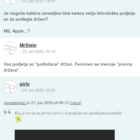
::
23. jan 2020, 18:04
Je mogoče kakšna zanesljiva lista katera večja tehnološka podjetja
so že podlegla državi?
MS, Apple,..?
MrStein
::
23. jan 2020, 20:13
Vsa podjetja so "podležana" državi. Fenomen se imenuje "pravna
država".
pirlo
::
24. jan 2020, 05:32
gspotmajster
je
23. jan 2020 ob 08:21
izjavil
:
Kaj je res in ne pri tej novici, si poglejte na spodnjem posnetku