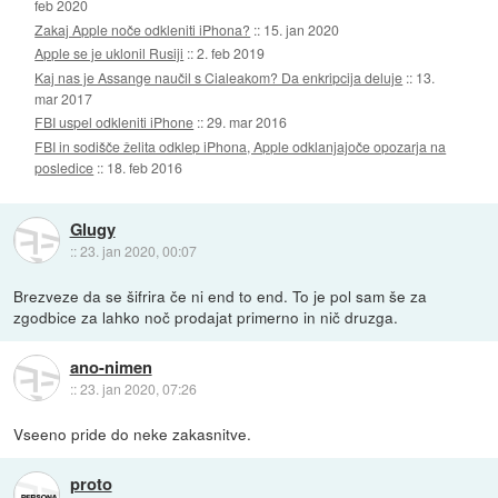
feb 2020
Zakaj Apple noče odkleniti iPhona?
::
15. jan 2020
Apple se je uklonil Rusiji
::
2. feb 2019
Kaj nas je Assange naučil s Cialeakom? Da enkripcija deluje
::
13.
mar 2017
FBI uspel odkleniti iPhone
::
29. mar 2016
FBI in sodišče želita odklep iPhona, Apple odklanjajoče opozarja na
posledice
::
18. feb 2016
Glugy
::
23. jan 2020, 00:07
Brezveze da se šifrira če ni end to end. To je pol sam še za
zgodbice za lahko noč prodajat primerno in nič druzga.
ano-nimen
::
23. jan 2020, 07:26
Vseeno pride do neke zakasnitve.
proto