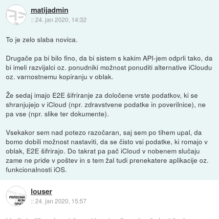
matijadmin
::
24. jan 2020, 14:32
To je zelo slaba novica.
Drugače pa bi bilo fino, da bi sistem s kakim API-jem odprli tako, da
bi imeli razvijalci oz. ponudniki možnost ponuditi alternative iCloudu
oz. varnostnemu kopiranju v oblak.
Že sedaj imajo E2E šifriranje za določene vrste podatkov, ki se
shranjujejo v iCloud (npr. zdravstvene podatke in poverilnice), ne
pa vse (npr. slike ter dokumente).
Vsekakor sem nad potezo razočaran, saj sem po tihem upal, da
bomo dobili možnost nastaviti, da se čisto vsi podatke, ki romajo v
oblak, E2E šifrirajo. Do takrat pa pač iCloud v nobenem slučaju
zame ne pride v poštev in s tem žal tudi prenekatere aplikacije oz.
funkcionalnosti iOS.
louser
::
24. jan 2020, 15:57