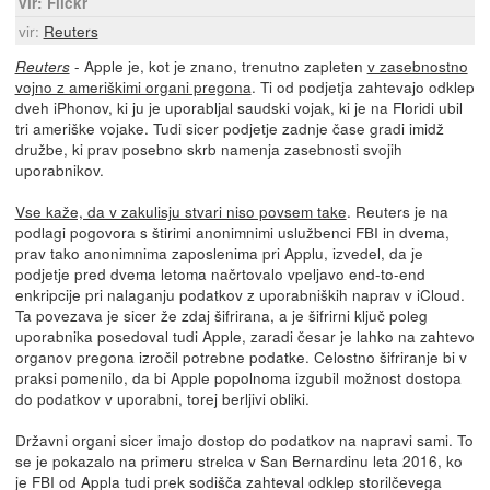
vir: Flickr
vir:
Reuters
- Apple je, kot je znano, trenutno zapleten
v zasebnostno
Reuters
vojno z ameriškimi organi pregona
. Ti od podjetja zahtevajo odklep
dveh iPhonov, ki ju je uporabljal saudski vojak, ki je na Floridi ubil
tri ameriške vojake. Tudi sicer podjetje zadnje čase gradi imidž
družbe, ki prav posebno skrb namenja zasebnosti svojih
uporabnikov.
Vse kaže, da v zakulisju stvari niso povsem take
. Reuters je na
podlagi pogovora s štirimi anonimnimi uslužbenci FBI in dvema,
prav tako anonimnima zaposlenima pri Applu, izvedel, da je
podjetje pred dvema letoma načrtovalo vpeljavo end-to-end
enkripcije pri nalaganju podatkov z uporabniških naprav v iCloud.
Ta povezava je sicer že zdaj šifrirana, a je šifrirni ključ poleg
uporabnika posedoval tudi Apple, zaradi česar je lahko na zahtevo
organov pregona izročil potrebne podatke. Celostno šifriranje bi v
praksi pomenilo, da bi Apple popolnoma izgubil možnost dostopa
do podatkov v uporabni, torej berljivi obliki.
Državni organi sicer imajo dostop do podatkov na napravi sami. To
se je pokazalo na primeru strelca v San Bernardinu leta 2016, ko
je FBI od Appla tudi prek sodišča zahteval odklep storilčevega