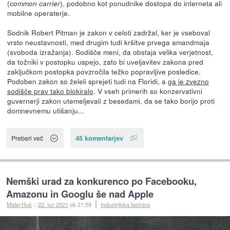
(
), podobno kot ponudnike dostopa do interneta ali
common carrier
mobilne operaterje.
Sodnik Robert Pitman je zakon v celoti zadržal, ker je vseboval
vrsto neustavnosti, med drugim tudi kršitve prvega amandmaja
(svoboda izražanja). Sodišče meni, da obstaja velika verjetnost,
da tožniki v postopku uspejo, zato bi uveljavitev zakona pred
zaključkom postopka povzročila težko popravljive posledice.
Podoben zakon so želeli sprejeti tudi na Floridi, a
ga je zvezno
sodišče prav tako blokiralo
. V vseh primerih so konzervativni
guvernerji zakon utemeljevali z besedami, da se tako borijo proti
domnevnemu utišanju...
45 komentarjev
Preberi več
Nemški urad za konkurenco po Facebooku,
Amazonu in Googlu še nad Apple
Matej Huš
::
22. jun 2021
ob 21:59
Industrijska lastnina