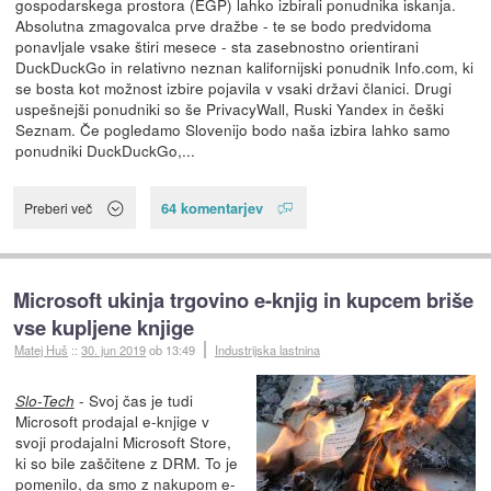
gospodarskega prostora (EGP) lahko izbirali ponudnika iskanja.
Absolutna zmagovalca prve dražbe - te se bodo predvidoma
ponavljale vsake štiri mesece - sta zasebnostno orientirani
DuckDuckGo in relativno neznan kalifornijski ponudnik Info.com, ki
se bosta kot možnost izbire pojavila v vsaki državi članici. Drugi
uspešnejši ponudniki so še PrivacyWall, Ruski Yandex in češki
Seznam. Če pogledamo Slovenijo bodo naša izbira lahko samo
ponudniki DuckDuckGo,...
64 komentarjev
Preberi več
Microsoft ukinja trgovino e-knjig in kupcem briše
vse kupljene knjige
Matej Huš
::
30. jun 2019
ob 13:49
Industrijska lastnina
- Svoj čas je tudi
Slo-Tech
Microsoft prodajal e-knjige v
svoji prodajalni Microsoft Store,
ki so bile zaščitene z DRM. To je
pomenilo, da smo z nakupom e-