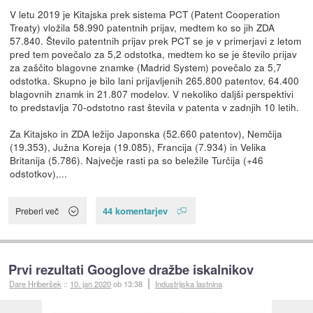
V letu 2019 je Kitajska prek sistema PCT (Patent Cooperation
Treaty) vložila 58.990 patentnih prijav, medtem ko so jih ZDA
57.840. Število patentnih prijav prek PCT se je v primerjavi z letom
pred tem povečalo za 5,2 odstotka, medtem ko se je število prijav
za zaščito blagovne znamke (Madrid System) povečalo za 5,7
odstotka. Skupno je bilo lani prijavljenih 265.800 patentov, 64.400
blagovnih znamk in 21.807 modelov. V nekoliko daljši perspektivi
to predstavlja 70-odstotno rast števila v patenta v zadnjih 10 letih.
Za Kitajsko in ZDA ležijo Japonska (52.660 patentov), Nemčija
(19.353), Južna Koreja (19.085), Francija (7.934) in Velika
Britanija (5.786). Največje rasti pa so beležile Turčija (+46
odstotkov),...
44 komentarjev
Preberi več
Prvi rezultati Googlove dražbe iskalnikov
Dare Hriberšek
::
10. jan 2020
ob 13:38
Industrijska lastnina