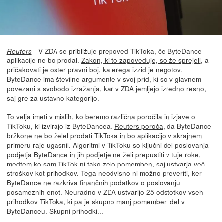
- V ZDA se približuje prepoved TikToka, če ByteDance
Reuters
aplikacije ne bo prodal.
Zakon, ki to zapoveduje, so že sprejeli
, a
pričakovati je oster pravni boj, katerega izzid je negotov.
ByteDance ima številne argumente v svoj prid, ki so v glavnem
povezani s svobodo izražanja, kar v ZDA jemljejo izredno resno,
saj gre za ustavno kategorijo.
To velja imeti v mislih, ko beremo različna poročila in izjave o
TikToku, ki izvirajo iz ByteDancea.
Reuters poroča
, da ByteDance
bržkone ne bo želel prodati TikToka in bo aplikacijo v skrajnem
primeru raje ugasnil. Algoritmi v TikToku so ključni del poslovanja
podjetja ByteDance in jih podjetje ne želi prepustiti v tuje roke,
medtem ko sam TikTok ni tako zelo pomemben, saj ustvarja več
stroškov kot prihodkov. Tega neodvisno ni možno preveriti, ker
ByteDance ne razkriva finančnih podatkov o poslovanju
posameznih enot. Neuradno v ZDA ustvarijo 25 odstotkov vseh
prihodkov TikToka, ki pa je skupno manj pomemben del v
ByteDanceu. Skupni prihodki...