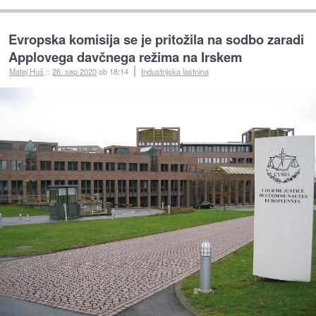
Evropska komisija se je pritožila na sodbo zaradi
Applovega davčnega režima na Irskem
Matej Huš
::
26. sep 2020
ob 18:14
Industrijska lastnina