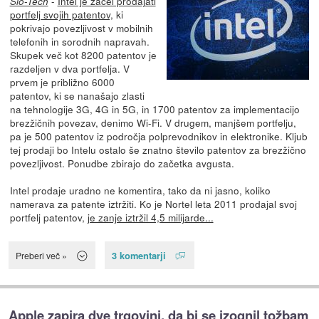
-
Intel je začel prodajati
Slo-Tech
portfelj svojih patentov,
ki
pokrivajo povezljivost v mobilnih
telefonih in sorodnih napravah.
Skupek več kot 8200 patentov je
razdeljen v dva portfelja. V
prvem je približno 6000
patentov, ki se nanašajo zlasti
na tehnologije 3G, 4G in 5G, in 1700 patentov za implementacijo
brezžičnih povezav, denimo Wi-Fi. V drugem, manjšem portfelju,
pa je 500 patentov iz področja polprevodnikov in elektronike. Kljub
tej prodaji bo Intelu ostalo še znatno število patentov za brezžično
povezljivost. Ponudbe zbirajo do začetka avgusta.
Intel prodaje uradno ne komentira, tako da ni jasno, koliko
namerava za patente iztržiti. Ko je Nortel leta 2011 prodajal svoj
portfelj patentov,
je zanje iztržil 4,5 milijarde...
3 komentarji
Preberi več »
Apple zapira dve trgovini, da bi se izognil tožbam