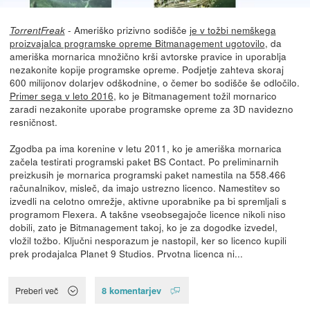
- Ameriško prizivno sodišče
je v tožbi nemškega
TorrentFreak
proizvajalca programske opreme Bitmanagement ugotovilo
, da
ameriška mornarica množično krši avtorske pravice in uporablja
nezakonite kopije programske opreme. Podjetje zahteva skoraj
600 milijonov dolarjev odškodnine, o čemer bo sodišče še odločilo.
Primer sega v leto 2016
, ko je Bitmanagement tožil mornarico
zaradi nezakonite uporabe programske opreme za 3D navidezno
resničnost.
Zgodba pa ima korenine v letu 2011, ko je ameriška mornarica
začela testirati programski paket BS Contact. Po preliminarnih
preizkusih je mornarica programski paket namestila na 558.466
računalnikov, misleč, da imajo ustrezno licenco. Namestitev so
izvedli na celotno omrežje, aktivne uporabnike pa bi spremljali s
programom Flexera. A takšne vseobsegajoče licence nikoli niso
dobili, zato je Bitmanagement takoj, ko je za dogodke izvedel,
vložil tožbo. Ključni nesporazum je nastopil, ker so licenco kupili
prek prodajalca Planet 9 Studios. Prvotna licenca ni...
8 komentarjev
Preberi več