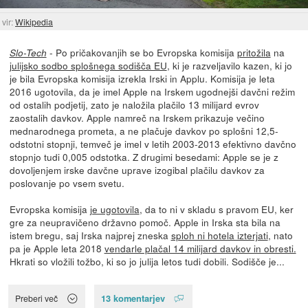
vir:
Wikipedia
- Po pričakovanjih se bo Evropska komisija
pritožila
na
Slo-Tech
julijsko sodbo splošnega sodišča EU
, ki je razveljavilo kazen, ki jo
je bila Evropska komisija izrekla Irski in Applu. Komisija je leta
2016 ugotovila, da je imel Apple na Irskem ugodnejši davčni režim
od ostalih podjetij, zato je naložila plačilo 13 milijard evrov
zaostalih davkov. Apple namreč na Irskem prikazuje večino
mednarodnega prometa, a ne plačuje davkov po splošni 12,5-
odstotni stopnji, temveč je imel v letih 2003-2013 efektivno davčno
stopnjo tudi 0,005 odstotka. Z drugimi besedami: Apple se je z
dovoljenjem irske davčne uprave izogibal plačilu davkov za
poslovanje po vsem svetu.
Evropska komisija
je ugotovila
, da to ni v skladu s pravom EU, ker
gre za neupravičeno državno pomoč. Apple in Irska sta bila na
istem bregu, saj Irska najprej zneska
sploh ni hotela izterjati
, nato
pa je Apple leta 2018
vendarle plačal 14 milijard davkov in obresti.
Hkrati so vložili tožbo, ki so jo julija letos tudi dobili. Sodišče je...
13 komentarjev
Preberi več