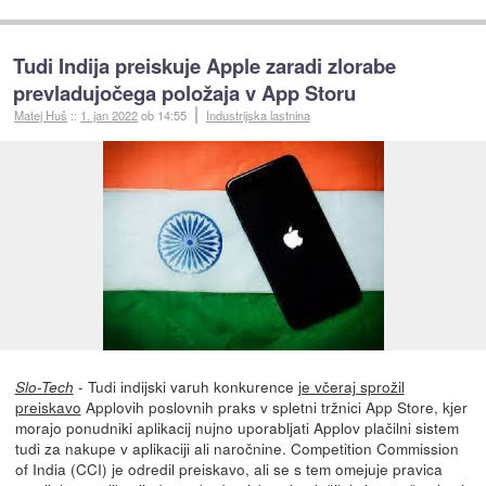
Tudi Indija preiskuje Apple zaradi zlorabe
prevladujočega položaja v App Storu
Matej Huš
::
1. jan 2022
ob 14:55
Industrijska lastnina
- Tudi indijski varuh konkurence
je včeraj sprožil
Slo-Tech
preiskavo
Applovih poslovnih praks v spletni tržnici App Store, kjer
morajo ponudniki aplikacij nujno uporabljati Applov plačilni sistem
tudi za nakupe v aplikaciji ali naročnine. Competition Commission
of India (CCI) je odredil preiskavo, ali se s tem omejuje pravica