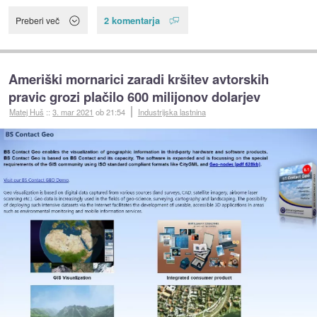
2 komentarja
Preberi več
Ameriški mornarici zaradi kršitev avtorskih
pravic grozi plačilo 600 milijonov dolarjev
Matej Huš
::
3. mar 2021
ob 21:54
Industrijska lastnina