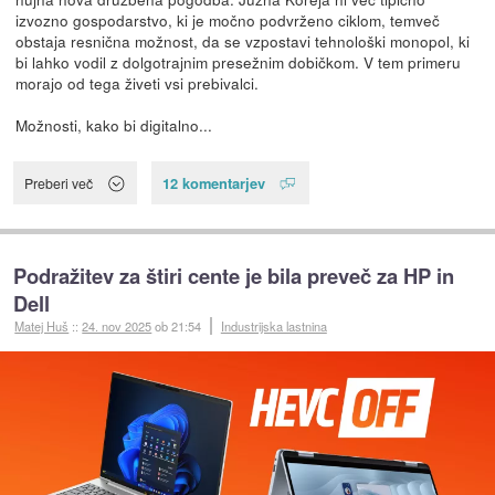
izvozno gospodarstvo, ki je močno podvrženo ciklom, temveč
obstaja resnična možnost, da se vzpostavi tehnološki monopol, ki
bi lahko vodil z dolgotrajnim presežnim dobičkom. V tem primeru
morajo od tega živeti vsi prebivalci.
Možnosti, kako bi digitalno...
12 komentarjev
Preberi več
Podražitev za štiri cente je bila preveč za HP in
Dell
Matej Huš
::
24. nov 2025
ob 21:54
Industrijska lastnina