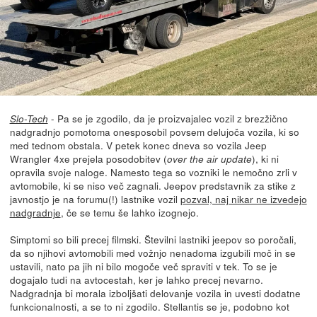
- Pa se je zgodilo, da je proizvajalec vozil z brezžično
Slo-Tech
nadgradnjo pomotoma onesposobil povsem delujoča vozila, ki so
med tednom obstala. V petek konec dneva so vozila Jeep
Wrangler 4xe prejela posodobitev (
), ki ni
over the air update
opravila svoje naloge. Namesto tega so vozniki le nemočno zrli v
avtomobile, ki se niso več zagnali. Jeepov predstavnik za stike z
javnostjo je na forumu(!) lastnike vozil
pozval, naj nikar ne izvedejo
nadgradnje
, če se temu še lahko izognejo.
Simptomi so bili precej filmski. Številni lastniki jeepov so poročali,
da so njihovi avtomobili med vožnjo nenadoma izgubili moč in se
ustavili, nato pa jih ni bilo mogoče več spraviti v tek. To se je
dogajalo tudi na avtocestah, ker je lahko precej nevarno.
Nadgradnja bi morala izboljšati delovanje vozila in uvesti dodatne
funkcionalnosti, a se to ni zgodilo. Stellantis se je, podobno kot