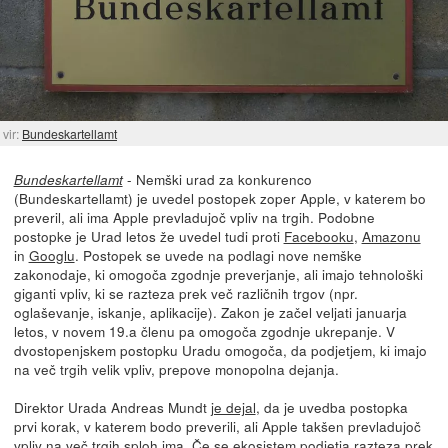
vir:
Bundeskartellamt
- Nemški urad za konkurenco
Bundeskartellamt
(Bundeskartellamt) je uvedel postopek zoper Apple, v katerem bo
preveril, ali ima Apple prevladujoč vpliv na trgih. Podobne
postopke je Urad letos že uvedel tudi proti
Facebooku
,
Amazonu
in
Googlu
. Postopek se uvede na podlagi nove nemške
zakonodaje, ki omogoča zgodnje preverjanje, ali imajo tehnološki
giganti vpliv, ki se razteza prek več različnih trgov (npr.
oglaševanje, iskanje, aplikacije). Zakon je začel veljati januarja
letos, v novem 19.a členu pa omogoča zgodnje ukrepanje. V
dvostopenjskem postopku Uradu omogoča, da podjetjem, ki imajo
na več trgih velik vpliv, prepove monopolna dejanja.
Direktor Urada Andreas Mundt
je dejal
, da je uvedba postopka
prvi korak, v katerem bodo preverili, ali Apple takšen prevladujoč
vpliv na več trgih sploh ima. Če se ekosistem podjetja razteza prek