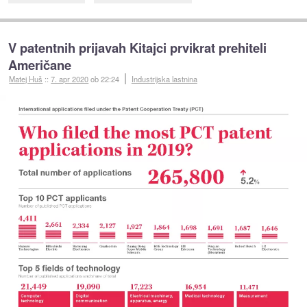
V patentnih prijavah Kitajci prvikrat prehiteli
Američane
Matej Huš
::
7. apr 2020
ob 22:24
Industrijska lastnina