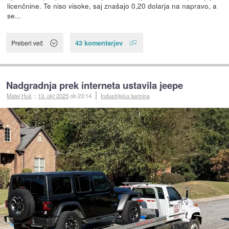
licenčnine. Te niso visoke, saj znašajo 0,20 dolarja na napravo, a
se...
43 komentarjev
Preberi več
Nadgradnja prek interneta ustavila jeepe
Matej Huš
::
13. okt 2025
ob 23:14
Industrijska lastnina