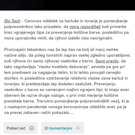
- Canonov oddelek za kartuše in tonerje je pomanjkanje
Slo-Tech
polprevodnikov tako prizadelo, da
mora razpošiljati
tudi primerke
brez vgrajenega čipa za preverjanje količine barve, posledično pa
mora uporabnike miriti, da njihovi izdelki niso neoriginalni.
Proizvajalci tiskalnikov nas že lep čas na bolj ali manj mehke
načine silijo, da poleg tovrstnih naprav vselej zgledno uporabljamo
tudi njihove (in samo njihove) vsebnike z barvo.
Sami pravijo
, da
tako zagotavljajo "visoko kvaliteto delovanja", seveda pa gre pri
tem predvsem za nagajanje tistim, ki bi lahko ponujali cenejšo
storitev, in posledično vzdrževenje relativno visoke cene kartuš in
tonerjev, ki predstavljajo lep dodaten zaslužek. Preverjanju
vsebnikov z barvo so namenjeni majhni vgrajeni čipi, ki imajo sicer
obenem še razne druge naloge, v prvi vrsti merjenje količine
preostale barve. Trenutno pomanjkanje polprevodniških vezij, ki je
z nastopom pandemije novega koronavirusa ukleščilo svet, pa je
na precej zabaven način pokazalo,...
20 komentarjev
Preberi več