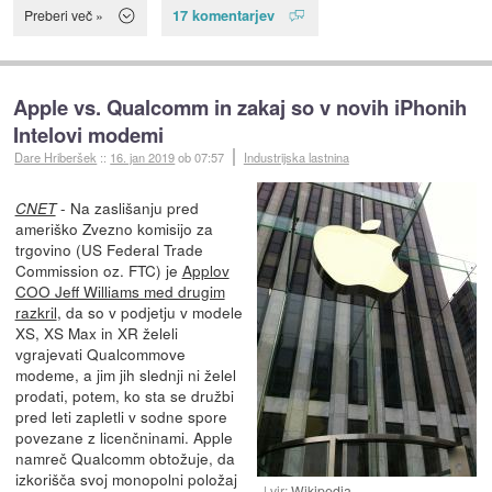
17 komentarjev
Preberi več »
Apple vs. Qualcomm in zakaj so v novih iPhonih
Intelovi modemi
Dare Hriberšek
::
16. jan 2019
ob 07:57
Industrijska lastnina
- Na zaslišanju pred
CNET
ameriško Zvezno komisijo za
trgovino (US Federal Trade
Commission oz. FTC) je
Applov
COO Jeff Williams med drugim
razkril
, da so v podjetju v modele
XS, XS Max in XR želeli
vgrajevati Qualcommove
modeme, a jim jih slednji ni želel
prodati, potem, ko sta se družbi
pred leti zapletli v sodne spore
povezane z licenčninami. Apple
namreč Qualcomm obtožuje, da
izkorišča svoj monopolni položaj
vir:
Wikipedia