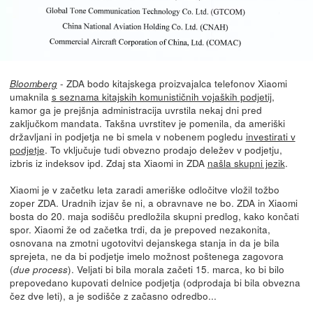
- ZDA bodo kitajskega proizvajalca telefonov Xiaomi
Bloomberg
umaknila
s seznama kitajskih komunističnih vojaških podjetij
,
kamor ga je prejšnja administracija uvrstila nekaj dni pred
zaključkom mandata. Takšna uvrstitev je pomenila, da ameriški
državljani in podjetja ne bi smela v nobenem pogledu
investirati v
podjetje
. To vključuje tudi obvezno prodajo deležev v podjetju,
izbris iz indeksov ipd. Zdaj sta Xiaomi in ZDA
našla skupni jezik
.
Xiaomi je v začetku leta zaradi ameriške odločitve vložil tožbo
zoper ZDA. Uradnih izjav še ni, a obravnave ne bo. ZDA in Xiaomi
bosta do 20. maja sodišču predložila skupni predlog, kako končati
spor. Xiaomi že od začetka trdi, da je prepoved nezakonita,
osnovana na zmotni ugotovitvi dejanskega stanja in da je bila
sprejeta, ne da bi podjetje imelo možnost poštenega zagovora
(
). Veljati bi bila morala začeti 15. marca, ko bi bilo
due process
prepovedano kupovati delnice podjetja (odprodaja bi bila obvezna
čez dve leti), a je sodišče z začasno odredbo...