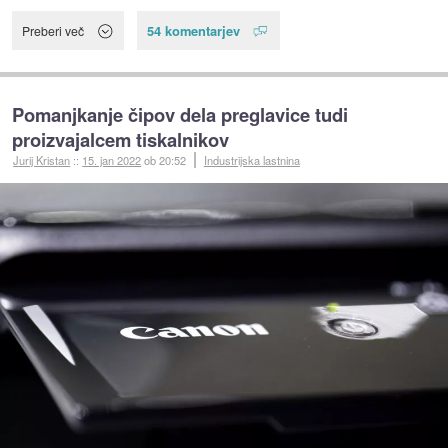
54 komentarjev
Preberi več
Pomanjkanje čipov dela preglavice tudi
proizvajalcem tiskalnikov
Jurij Kristan
::
15. jan 2022
ob 20:52
Industrijska lastnina