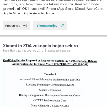
več trgov, je to lahko znak, da takšen vpliv ima. Konkretno bodo
preverili, ali iOS in vse okoli iPhona (App Store, iCloud, AppleCare,
Apple Music, Apple Arcade, Apple...
15 komentarjev
Preberi več
Xiaomi in ZDA zakopala bojno sekiro
Matej Huš
::
12. maj 2021
ob 23:12
Industrijska lastnina