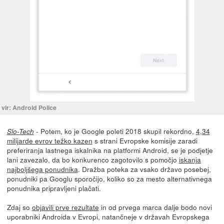
vir: Android Police
- Potem, ko je Google poleti 2018 skupil rekordno,
4,34
Slo-Tech
milijarde evrov težko kazen
s strani Evropske komisije zaradi
preferiranja lastnega iskalnika na platformi Android, se je podjetje
lani zavezalo, da bo konkurenco zagotovilo s pomočjo
iskanja
najboljšega ponudnika
. Dražba poteka za vsako državo posebej,
ponudniki pa Googlu sporočijo, koliko so za mesto alternativnega
ponudnika pripravljeni plačati.
Zdaj so
objavili prve rezultate
in od prvega marca dalje bodo novi
uporabniki Androida v Evropi, natančneje v državah Evropskega