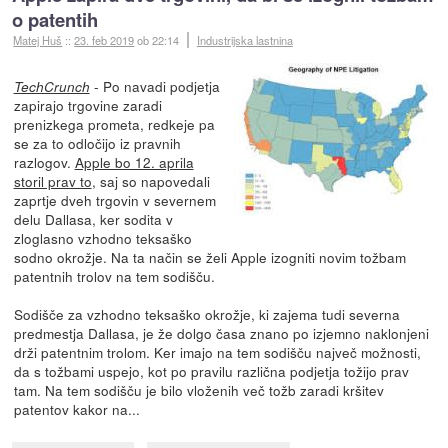
o patentih
Matej Huš
::
23. feb 2019
ob 22:14
Industrijska lastnina
- Po navadi podjetja
TechCrunch
zapirajo trgovine zaradi
prenizkega prometa, redkeje pa
se za to odločijo iz pravnih
razlogov.
Apple bo 12. aprila
storil prav to
, saj so napovedali
zaprtje dveh trgovin v severnem
delu Dallasa, ker sodita v
zloglasno vzhodno teksaško
sodno okrožje. Na ta način se želi Apple izogniti novim tožbam
patentnih trolov na tem sodišču.
Sodišče za vzhodno teksaško okrožje, ki zajema tudi severna
predmestja Dallasa, je že dolgo časa znano po izjemno naklonjeni
drži patentnim trolom. Ker imajo na tem sodišču največ možnosti,
da s tožbami uspejo, kot po pravilu različna podjetja tožijo prav
tam. Na tem sodišču je bilo vloženih več tožb zaradi kršitev
patentov kakor na...