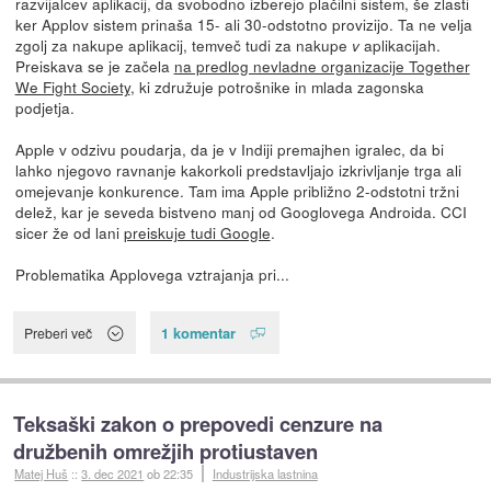
razvijalcev aplikacij, da svobodno izberejo plačilni sistem, še zlasti
ker Applov sistem prinaša 15- ali 30-odstotno provizijo. Ta ne velja
zgolj za nakupe aplikacij, temveč tudi za nakupe
aplikacijah.
v
Preiskava se je začela
na predlog nevladne organizacije Together
We Fight Society
, ki združuje potrošnike in mlada zagonska
podjetja.
Apple v odzivu poudarja, da je v Indiji premajhen igralec, da bi
lahko njegovo ravnanje kakorkoli predstavljajo izkrivljanje trga ali
omejevanje konkurence. Tam ima Apple približno 2-odstotni tržni
delež, kar je seveda bistveno manj od Googlovega Androida. CCI
sicer že od lani
preiskuje tudi Google
.
Problematika Applovega vztrajanja pri...
1 komentar
Preberi več
Teksaški zakon o prepovedi cenzure na
družbenih omrežjih protiustaven
Matej Huš
::
3. dec 2021
ob 22:35
Industrijska lastnina