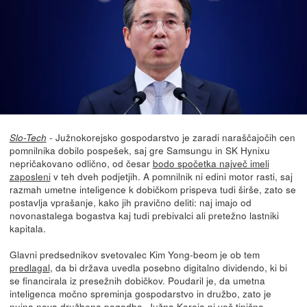
- Južnokorejsko gospodarstvo je zaradi naraščajočih cen
Slo-Tech
pomnilnika dobilo pospešek, saj gre Samsungu in SK Hynixu
nepričakovano odlično, od česar
bodo spočetka največ imeli
zaposleni
v teh dveh podjetjih. A pomnilnik ni edini motor rasti, saj
razmah umetne inteligence k dobičkom prispeva tudi širše, zato se
postavlja vprašanje, kako jih pravično deliti: naj imajo od
novonastalega bogastva kaj tudi prebivalci ali pretežno lastniki
kapitala.
Glavni predsednikov svetovalec Kim Yong-beom je ob tem
predlagal
, da bi država uvedla posebno digitalno dividendo, ki bi
se financirala iz presežnih dobičkov. Poudaril je, da umetna
inteligenca močno spreminja gospodarstvo in družbo, zato je
nujna nova družbena pogodba. Južna Koreja ni več tipično