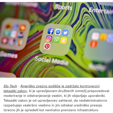
-
Ameriško zvezno sodišče je zadržalo kontroverzni
Slo-Tech
teksaški zakon
, ki je upravljavcem družbenih omrežij prepovedoval
moderiranje in odstranjevanje vsebin, ki jih objavljajo uporabniki.
Teksaški zakon je od upravljavcev zahteval, da nediskriminatorno
razpečujejo vsakršno vsebino in jim odrekal uredniško presojo.
Izrecno jih je opredelil kot nevtralno prenosno infrastrukturo