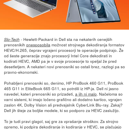
- Hewlett-Packard in Dell sta na nekaterih cenejših
Slo-Tech
prenosnikih
onesposobila
možnost strojnega dekodiranja formatov
HEVC/H.265, čeprav vgrajeni procesorji te operacije podpirajo. Že
od šeste generacije znajo procesorji Intel Core dekodirati in
kodirati HEVC, AMD pa je v svoje procesorje to vpeljal že pred
desetletjem. A nekateri novi prenosniki so ostali brez, razlogi pa so
pravno-ekonomski.
Pohabljeni prenosniki so, denimo, HP ProBook 460 G11, ProBook
465 G11 in EliteBook 665 G11, so potrdili iz HP-ja. Dell ni jasno
navedel, kateri prenosniki so prizadeti,
a jih ni malo
. Načeloma so
varni sistemi, ki imajo ločeno grafično ali dodatno kartico, vgrajen
zaslon 4K, Dolby Vision ali predvajalnik CyberLink Blu-ray. Zakaj?
Dell jih šteje za boljše modele, ki so podporo za HEVC zaslužijo.
To je tudi pravi glagol, saj gre za vprašanje stroškov. Za strojno
opremo, ki podpira dekodiranje in kodiranje v HEVC, se plačujejo