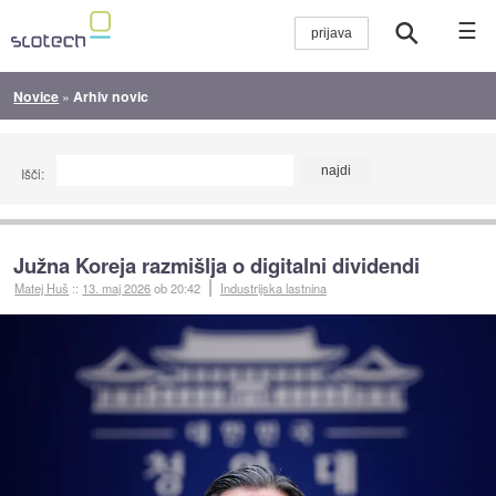
☰
Novice
»
Arhiv novic
Išči:
Južna Koreja razmišlja o digitalni dividendi
Matej Huš
::
13. maj 2026
ob 20:42
Industrijska lastnina