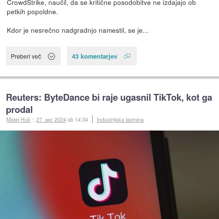
CrowdStrike, naučil, da se kritične posodobitve ne izdajajo ob
petkih popoldne.
Kdor je nesrečno nadgradnjo namestil, se je...
43 komentarjev
Preberi več
Reuters: ByteDance bi raje ugasnil TikTok, kot ga
prodal
Matej Huš
::
27. apr 2024
ob 14:34
Industrijska lastnina