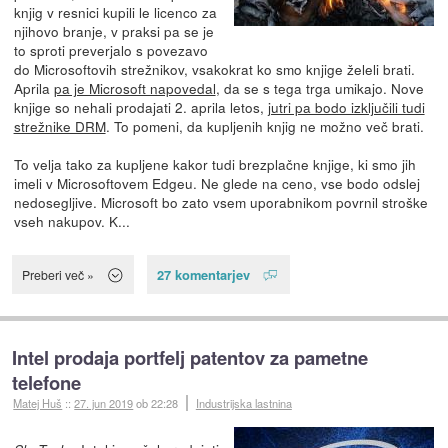
knjig v resnici kupili le licenco za
njihovo branje, v praksi pa se je
to sproti preverjalo s povezavo
do Microsoftovih strežnikov, vsakokrat ko smo knjige želeli brati.
Aprila
pa je Microsoft napovedal
, da se s tega trga umikajo. Nove
knjige so nehali prodajati 2. aprila letos,
jutri pa bodo izključili tudi
strežnike DRM
. To pomeni, da kupljenih knjig ne možno več brati.
To velja tako za kupljene kakor tudi brezplačne knjige, ki smo jih
imeli v Microsoftovem Edgeu. Ne glede na ceno, vse bodo odslej
nedosegljive. Microsoft bo zato vsem uporabnikom povrnil stroške
vseh nakupov. K...
27 komentarjev
Preberi več »
Intel prodaja portfelj patentov za pametne
telefone
Matej Huš
::
27. jun 2019
ob 22:28
Industrijska lastnina